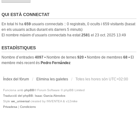
QUI ESTÀ CONNECTAT
En total hi ha
659
usuaris connectats :: 0 registrats, 0 ocults i 659 visitants (basat
en els usuaris actius durant els darrers 5 minuts)
El nombre màxim d’usuaris connectats ha estat
2581
el 23 oct. 2025 13:49
ESTADÍSTIQUES
Nombre d’entrades
4097
• Nombre de temes
920
• Nombre de membres
68
• El
membre més recent és
Pedro Fernández
Índex del fòrum
Elimina les galetes
Totes les hores són
UTC+02:00
Funciona amb
phpBB
® Forum Software © phpBB Limited
Traducció del phpBB: Isaac Garcia Abrodos
Style
we_universal
created by INVENTEA & v12mike
Privadesa
|
Condicions