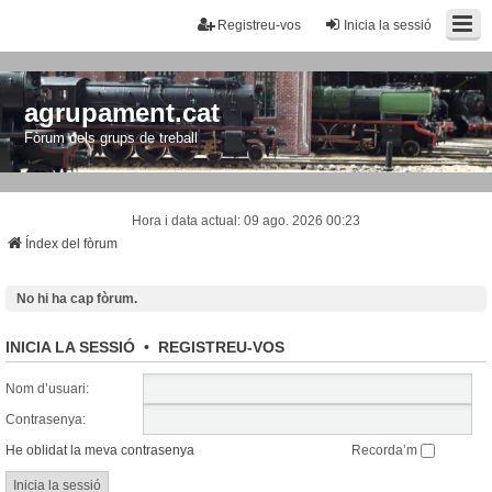
Registreu-vos
Inicia la sessió
agrupament.cat
Fòrum dels grups de treball
Hora i data actual: 09 ago. 2026 00:23
Índex del fòrum
No hi ha cap fòrum.
INICIA LA SESSIÓ
•
REGISTREU-VOS
Nom d’usuari:
Contrasenya:
He oblidat la meva contrasenya
Recorda’m