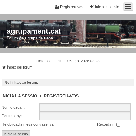
Registreu-vos
Inicia la sessió
agrupament.cat
Fòrum dels grups de treball
Hora i data actual: 06 ago. 2026 03:23
Índex del fòrum
No hi ha cap fòrum.
INICIA LA SESSIÓ
•
REGISTREU-VOS
Nom d’usuari:
Contrasenya:
He oblidat la meva contrasenya
Recorda’m