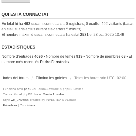
QUI ESTÀ CONNECTAT
En total hi ha
492
usuaris connectats :: 0 registrats, 0 ocults i 492 visitants (basat
en els usuaris actius durant els darrers 5 minuts)
El nombre màxim d’usuaris connectats ha estat
2581
el 23 oct. 2025 13:49
ESTADÍSTIQUES
Nombre d’entrades
4096
• Nombre de temes
919
• Nombre de membres
68
• El
membre més recent és
Pedro Fernández
Índex del fòrum
Elimina les galetes
Totes les hores són
UTC+02:00
Funciona amb
phpBB
® Forum Software © phpBB Limited
Traducció del phpBB: Isaac Garcia Abrodos
Style
we_universal
created by INVENTEA & v12mike
Privadesa
|
Condicions