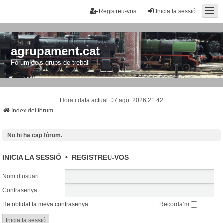
Registreu-vos
Inicia la sessió
agrupament.cat
Fòrum dels grups de treball
Hora i data actual: 07 ago. 2026 21:42
Índex del fòrum
No hi ha cap fòrum.
INICIA LA SESSIÓ
•
REGISTREU-VOS
Nom d’usuari:
Contrasenya:
He oblidat la meva contrasenya
Recorda’m