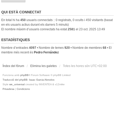
QUI ESTÀ CONNECTAT
En total hi ha
450
usuaris connectats :: 0 registrats, 0 ocults i 450 visitants (basat
en els usuaris actius durant els darrers 5 minuts)
El nombre màxim d’usuaris connectats ha estat
2581
el 23 oct. 2025 13:49
ESTADÍSTIQUES
Nombre d’entrades
4097
• Nombre de temes
920
• Nombre de membres
68
• El
membre més recent és
Pedro Fernández
Índex del fòrum
Elimina les galetes
Totes les hores són
UTC+02:00
Funciona amb
phpBB
® Forum Software © phpBB Limited
Traducció del phpBB: Isaac Garcia Abrodos
Style
we_universal
created by INVENTEA & v12mike
Privadesa
|
Condicions