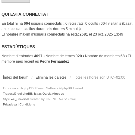
QUI ESTÀ CONNECTAT
En total hi ha
664
usuaris connectats :: 0 registrats, 0 ocults i 664 visitants (basat
en els usuaris actius durant els darrers 5 minuts)
El nombre màxim d’usuaris connectats ha estat
2581
el 23 oct. 2025 13:49
ESTADÍSTIQUES
Nombre d’entrades
4097
• Nombre de temes
920
• Nombre de membres
68
• El
membre més recent és
Pedro Fernández
Índex del fòrum
Elimina les galetes
Totes les hores són
UTC+02:00
Funciona amb
phpBB
® Forum Software © phpBB Limited
Traducció del phpBB: Isaac Garcia Abrodos
Style
we_universal
created by INVENTEA & v12mike
Privadesa
|
Condicions