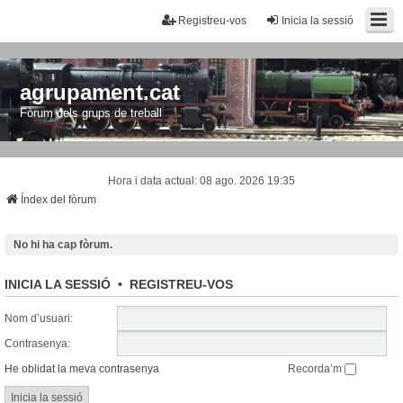
Registreu-vos
Inicia la sessió
agrupament.cat
Fòrum dels grups de treball
Hora i data actual: 08 ago. 2026 19:35
Índex del fòrum
No hi ha cap fòrum.
INICIA LA SESSIÓ
•
REGISTREU-VOS
Nom d’usuari:
Contrasenya:
He oblidat la meva contrasenya
Recorda’m