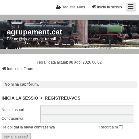
Registreu-vos
Inicia la sessió
agrupament.cat
Fòrum dels grups de treball
Hora i data actual: 08 ago. 2026 00:02
Índex del fòrum
No hi ha cap fòrum.
INICIA LA SESSIÓ
•
REGISTREU-VOS
Nom d’usuari:
Contrasenya:
He oblidat la meva contrasenya
Recorda’m