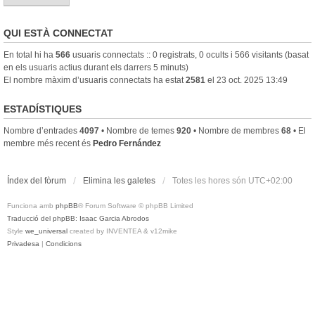
QUI ESTÀ CONNECTAT
En total hi ha
566
usuaris connectats :: 0 registrats, 0 ocults i 566 visitants (basat
en els usuaris actius durant els darrers 5 minuts)
El nombre màxim d’usuaris connectats ha estat
2581
el 23 oct. 2025 13:49
ESTADÍSTIQUES
Nombre d’entrades
4097
• Nombre de temes
920
• Nombre de membres
68
• El
membre més recent és
Pedro Fernández
Índex del fòrum
Elimina les galetes
Totes les hores són
UTC+02:00
Funciona amb
phpBB
® Forum Software © phpBB Limited
Traducció del phpBB: Isaac Garcia Abrodos
Style
we_universal
created by INVENTEA & v12mike
Privadesa
|
Condicions