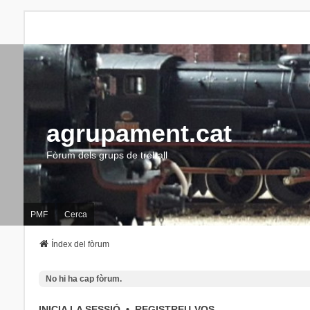
agrupament.cat
Fòrum dels grups de treball
PMF
Cerca
Índex del fòrum
No hi ha cap fòrum.
INICIA LA SESSIÓ
•
REGISTREU-VOS