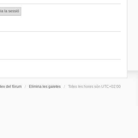
dex del fòrum
Elimina les galetes
Totes les hores són
UTC+02:00