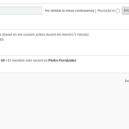
He oblidat la meva contrasenya
|
Recorda’m
ts (basat en els usuaris actius durant els darrers 5 minuts)
:49
s
68
• El membre més recent és
Pedro Fernández
Ín