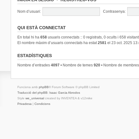
Nom d’usuari:
Contrasenya:
QUI ESTÀ CONNECTAT
En total hi ha
658
usuaris connectats :: 0 registrats, 0 ocults i 658 visitan
El nombre màxim d’usuaris connectats ha estat
2581
el 23 oct. 2025 13
ESTADÍSTIQUES
Nombre d’entrades
4097
• Nombre de temes
920
• Nombre de membre
Funciona amb
phpBB
® Forum Software © phpBB Limited
Traducció del phpBB: Isaac Garcia Abrodos
Style
we_universal
created by INVENTEA & v12mike
Privadesa
|
Condicions