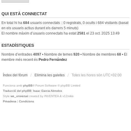
QUI ESTÀ CONNECTAT
En total hi ha
684
usuaris connectats :: 0 registrats, 0 ocults i 684 visitants (basat
en els usuaris actius durant els darrers 5 minuts)
El nombre màxim d’usuaris connectats ha estat
2581
el 23 oct. 2025 13:49
ESTADÍSTIQUES
Nombre d’entrades
4097
• Nombre de temes
920
• Nombre de membres
68
• El
membre més recent és
Pedro Fernández
Índex del fòrum
Elimina les galetes
Totes les hores són
UTC+02:00
Funciona amb
phpBB
® Forum Software © phpBB Limited
Traducció del phpBB: Isaac Garcia Abrodos
Style
we_universal
created by INVENTEA & v12mike
Privadesa
|
Condicions