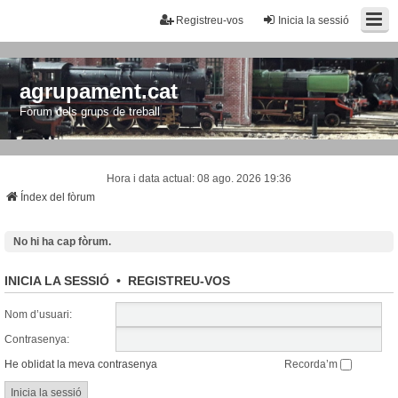
Registreu-vos
Inicia la sessió
agrupament.cat
Fòrum dels grups de treball
Hora i data actual: 08 ago. 2026 19:36
Índex del fòrum
No hi ha cap fòrum.
INICIA LA SESSIÓ
•
REGISTREU-VOS
Nom d’usuari:
Contrasenya:
He oblidat la meva contrasenya
Recorda’m