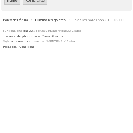
Índex del fòrum
Elimina les galetes
Totes les hores són
UTC+02:00
Funciona amb
phpBB
® Forum Software © phpBB Limited
Traducció del phpBB: Isaac Garcia Abrodos
Style
we_universal
created by INVENTEA & v12mike
Privadesa
|
Condicions