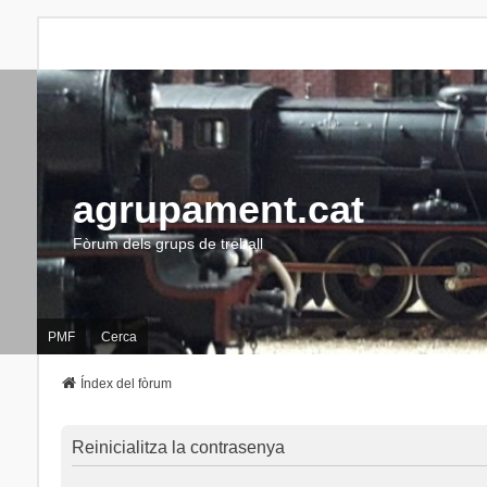
agrupament.cat
Fòrum dels grups de treball
PMF
Cerca
Índex del fòrum
Reinicialitza la contrasenya