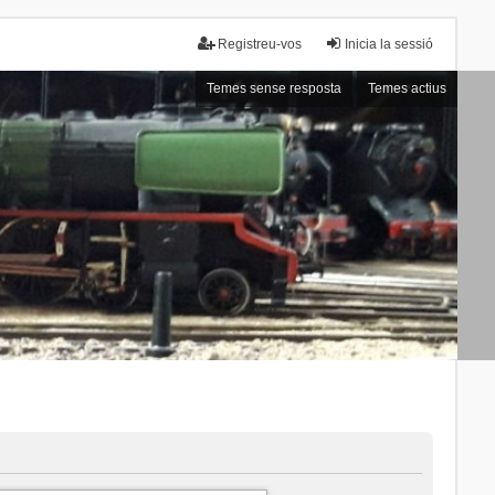
Registreu-vos
Inicia la sessió
Temes sense resposta
Temes actius