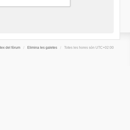
dex del fòrum
Elimina les galetes
Totes les hores són
UTC+02:00