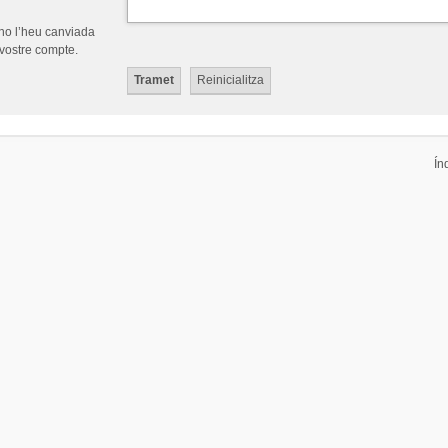
 no l’heu canviada
 vostre compte.
Ín