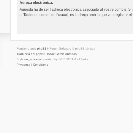
Adreça electrònica:
Aquesta ha de ser l’adreça electrònica associada al vostre compte. Si
al Tauler de control de l’usuari, és l’adreça amb la que vau registrar el
Funciona amb
phpBB
® Forum Software © phpBB Limited
Traducció del phpBB: Isaac Garcia Abrodos
Style
we_universal
created by INVENTEA & v12mike
Privadesa
|
Condicions