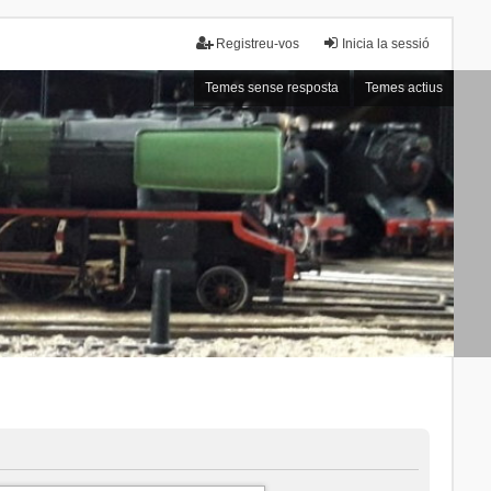
Registreu-vos
Inicia la sessió
Temes sense resposta
Temes actius