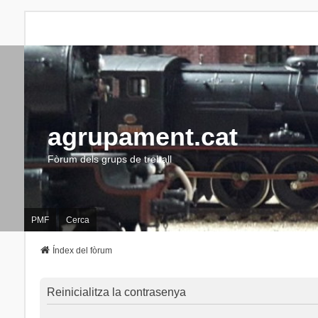
agrupament.cat
Fòrum dels grups de treball
PMF
Cerca
Índex del fòrum
Reinicialitza la contrasenya