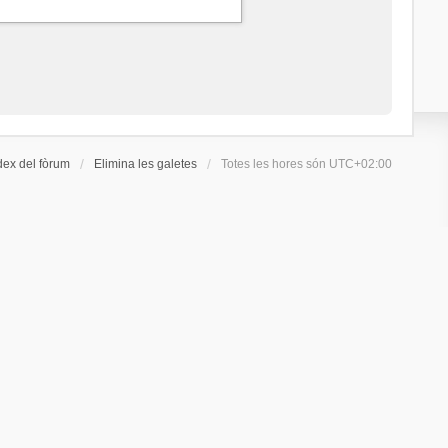
dex del fòrum
Elimina les galetes
Totes les hores són
UTC+02:00