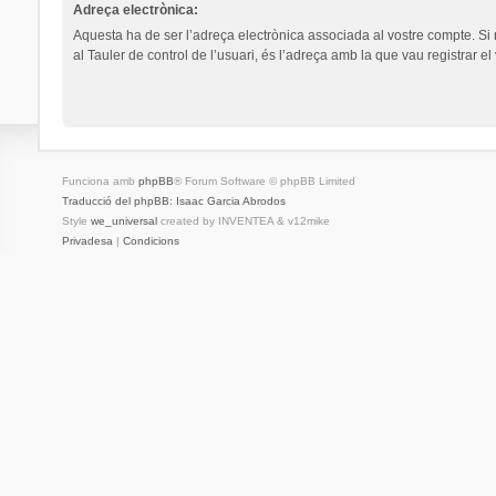
Adreça electrònica:
Aquesta ha de ser l’adreça electrònica associada al vostre compte. Si
al Tauler de control de l’usuari, és l’adreça amb la que vau registrar el
Funciona amb
phpBB
® Forum Software © phpBB Limited
Traducció del phpBB: Isaac Garcia Abrodos
Style
we_universal
created by INVENTEA & v12mike
Privadesa
|
Condicions