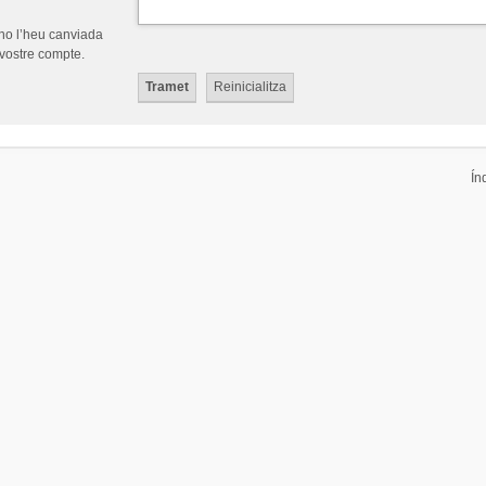
 no l’heu canviada
 vostre compte.
Ín