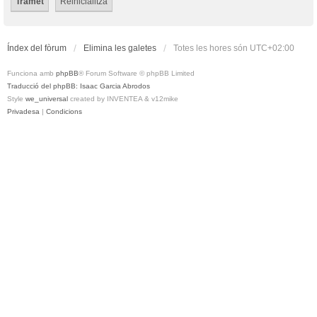
Índex del fòrum
Elimina les galetes
Totes les hores són
UTC+02:00
Funciona amb
phpBB
® Forum Software © phpBB Limited
Traducció del phpBB: Isaac Garcia Abrodos
Style
we_universal
created by INVENTEA & v12mike
Privadesa
|
Condicions