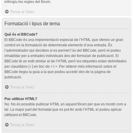
infringiu les regles del fòrum.
Torna a l’inici
Formatació i tipus de tema
Què és el BBCode?
El BBCode és una implementació especial de l’HTML que ofereix un gran
control en la formatació de determinats elements d’una entrada. És
l’administrador qui decideix si es permet l’ús del BBCode, però el podeu
inhabilitar per a entrades individuals des del formulari de publicació. El
BBCode té un estil similar al de l’HTML però les etiquetes estan delimitades
per claudàtors [ i ] en lloc de < i >. Per obtenir més informació sobre el
BBCode llegiu la guia a la que podeu accedir des de la pàgina de
publicació.
Torna a l’inici
Puc utilitzar HTML?
No. No és possible publicar HTML en aquest fòrum per que es mostri com a
tal. La major part del formatat que es pot fer amb l’HTML el podeu aplicar
utilitzant el BBCode.
Torna a l’inici