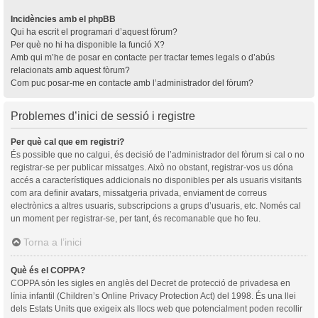
Incidències amb el phpBB
Qui ha escrit el programari d’aquest fòrum?
Per què no hi ha disponible la funció X?
Amb qui m’he de posar en contacte per tractar temes legals o d’abús
relacionats amb aquest fòrum?
Com puc posar-me en contacte amb l’administrador del fòrum?
Problemes d’inici de sessió i registre
Per què cal que em registri?
És possible que no calgui, és decisió de l’administrador del fòrum si cal o no
registrar-se per publicar missatges. Això no obstant, registrar-vos us dóna
accés a característiques addicionals no disponibles per als usuaris visitants
com ara definir avatars, missatgeria privada, enviament de correus
electrònics a altres usuaris, subscripcions a grups d’usuaris, etc. Només cal
un moment per registrar-se, per tant, és recomanable que ho feu.
Torna a l’inici
Què és el COPPA?
COPPA són les sigles en anglès del Decret de protecció de privadesa en
línia infantil (Children’s Online Privacy Protection Act) del 1998. És una llei
dels Estats Units que exigeix als llocs web que potencialment poden recollir