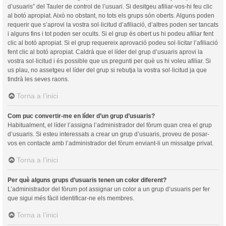
d’usuaris” del Tauler de control de l’usuari. Si desitgeu afiliar-vos-hi feu clic
al botó apropiat. Això no obstant, no tots els grups són oberts. Alguns poden
requerir que s’aprovi la vostra sol·licitud d’afiliació, d’altres poden ser tancats
i alguns fins i tot poden ser ocults. Si el grup és obert us hi podeu afiliar fent
clic al botó apropiat. Si el grup requereix aprovació podeu sol·licitar l’afiliació
fent clic al botó apropiat. Caldrà que el líder del grup d’usuaris aprovi la
vostra sol·licitud i és possible que us pregunti per què us hi voleu afiliar. Si
us plau, no assetgeu el líder del grup si rebutja la vostra sol·licitud ja que
tindrà les seves raons.
Torna a l’inici
Com puc convertir-me en líder d’un grup d’usuaris?
Habitualment, el líder l’assigna l’administrador del fòrum quan crea el grup
d’usuaris. Si esteu interessats a crear un grup d’usuaris, proveu de posar-
vos en contacte amb l’administrador del fòrum enviant-li un missatge privat.
Torna a l’inici
Per què alguns grups d’usuaris tenen un color diferent?
L’administrador del fòrum pot assignar un color a un grup d’usuaris per fer
que sigui més fàcil identificar-ne els membres.
Torna a l’inici