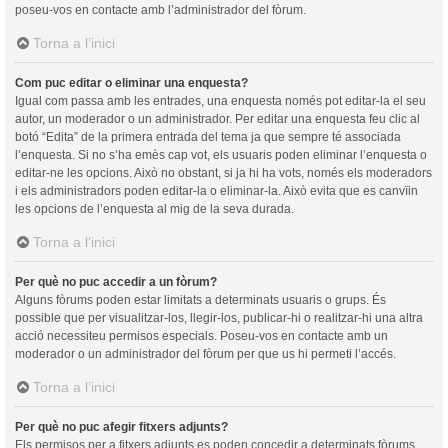
poseu-vos en contacte amb l’administrador del fòrum.
Torna a l’inici
Com puc editar o eliminar una enquesta?
Igual com passa amb les entrades, una enquesta només pot editar-la el seu
autor, un moderador o un administrador. Per editar una enquesta feu clic al
botó “Edita” de la primera entrada del tema ja que sempre té associada
l’enquesta. Si no s’ha emès cap vot, els usuaris poden eliminar l’enquesta o
editar-ne les opcions. Això no obstant, si ja hi ha vots, només els moderadors
i els administradors poden editar-la o eliminar-la. Això evita que es canvïin
les opcions de l’enquesta al mig de la seva durada.
Torna a l’inici
Per què no puc accedir a un fòrum?
Alguns fòrums poden estar limitats a determinats usuaris o grups. És
possible que per visualitzar-los, llegir-los, publicar-hi o realitzar-hi una altra
acció necessiteu permisos especials. Poseu-vos en contacte amb un
moderador o un administrador del fòrum per que us hi permeti l’accés.
Torna a l’inici
Per què no puc afegir fitxers adjunts?
Els permisos per a fitxers adjunts es poden concedir a determinats fòrums,