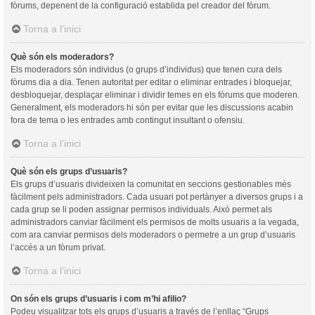
fòrums, depenent de la configuració establida pel creador del fòrum.
Torna a l’inici
Què són els moderadors?
Els moderadors són individus (o grups d’individus) que tenen cura dels
fòrums dia a dia. Tenen autoritat per editar o eliminar entrades i bloquejar,
desbloquejar, desplaçar eliminar i dividir temes en els fòrums que moderen.
Generalment, els moderadors hi són per evitar que les discussions acabin
fora de tema o les entrades amb contingut insultant o ofensiu.
Torna a l’inici
Què són els grups d’usuaris?
Els grups d’usuaris divideixen la comunitat en seccions gestionables més
fàcilment pels administradors. Cada usuari pot pertànyer a diversos grups i a
cada grup se li poden assignar permisos individuals. Això permet als
administradors canviar fàcilment els permisos de molts usuaris a la vegada,
com ara canviar permisos dels moderadors o permetre a un grup d’usuaris
l’accés a un fòrum privat.
Torna a l’inici
On són els grups d’usuaris i com m’hi afilio?
Podeu visualitzar tots els grups d’usuaris a través de l’enllaç “Grups