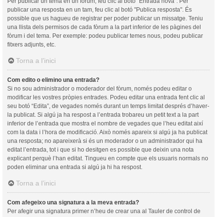
Per publicar un tema en un fòrum, feu clic al botó "Entrada nova". Per
publicar una resposta en un tam, feu clic al botó "Publica resposta". És
possible que us hagueu de registrar per poder publicar un missatge. Teniu
una llista dels permisos de cada fòrum a la part inferior de les pàgines del
fòrum i del tema. Per exemple: podeu publicar temes nous, podeu publicar
fitxers adjunts, etc.
Torna a l’inici
Com edito o elimino una entrada?
Si no sou administrador o moderador del fòrum, només podeu editar o
modificar les vostres pròpies entrades. Podeu editar una entrada fent clic al
seu botó “Edita”, de vegades només durant un temps limitat després d’haver-
la publicat. Si algú ja ha respost a l’entrada trobareu un petit text a la part
inferior de l’entrada que mostra el nombre de vegades que l’heu editat així
com la data i l’hora de modificació. Això només apareix si algú ja ha publicat
una resposta; no apareixerà si és un moderador o un administrador qui ha
editat l’entrada, tot i que si ho desitgen es possible que deixin una nota
explicant perquè l’han editat. Tingueu en compte que els usuaris normals no
poden eliminar una entrada si algú ja hi ha respost.
Torna a l’inici
Com afegeixo una signatura a la meva entrada?
Per afegir una signatura primer n’heu de crear una al Tauler de control de