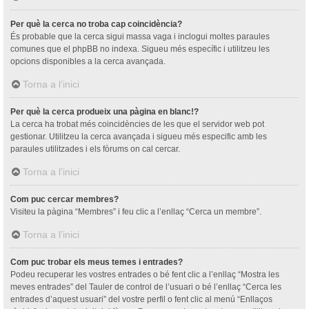
Per què la cerca no troba cap coincidència?
És probable que la cerca sigui massa vaga i inclogui moltes paraules
comunes que el phpBB no indexa. Sigueu més específic i utilitzeu les
opcions disponibles a la cerca avançada.
Torna a l’inici
Per què la cerca produeix una pàgina en blanc!?
La cerca ha trobat més coincidències de les que el servidor web pot
gestionar. Utilitzeu la cerca avançada i sigueu més especific amb les
paraules utilitzades i els fòrums on cal cercar.
Torna a l’inici
Com puc cercar membres?
Visiteu la pàgina “Membres” i feu clic a l’enllaç “Cerca un membre”.
Torna a l’inici
Com puc trobar els meus temes i entrades?
Podeu recuperar les vostres entrades o bé fent clic a l’enllaç “Mostra les
meves entrades” del Tauler de control de l’usuari o bé l’enllaç “Cerca les
entrades d’aquest usuari” del vostre perfil o fent clic al menú “Enllaços