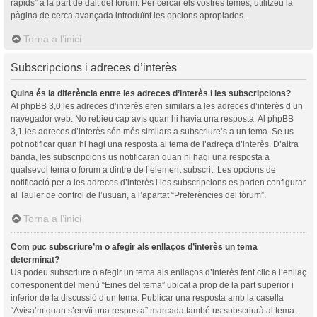
ràpids” a la part de dalt del fòrum. Per cercar els vostres temes, utilitzeu la
pàgina de cerca avançada introduïnt les opcions apropiades.
Torna a l’inici
Subscripcions i adreces d’interès
Quina és la diferència entre les adreces d’interès i les subscripcions?
Al phpBB 3,0 les adreces d’interès eren similars a les adreces d’interès d’un
navegador web. No rebieu cap avís quan hi havia una resposta. Al phpBB
3,1 les adreces d’interès són més similars a subscriure’s a un tema. Se us
pot notificar quan hi hagi una resposta al tema de l’adreça d’interès. D’altra
banda, les subscripcions us notificaran quan hi hagi una resposta a
qualsevol tema o fòrum a dintre de l’element subscrit. Les opcions de
notificació per a les adreces d’interès i les subscripcions es poden configurar
al Tauler de control de l’usuari, a l’apartat “Preferències del fòrum”.
Torna a l’inici
Com puc subscriure’m o afegir als enllaços d’interès un tema
determinat?
Us podeu subscriure o afegir un tema als enllaços d’interès fent clic a l’enllaç
corresponent del menú “Eines del tema” ubicat a prop de la part superior i
inferior de la discussió d’un tema. Publicar una resposta amb la casella
“Avisa’m quan s’envïi una resposta” marcada també us subscriurà al tema.