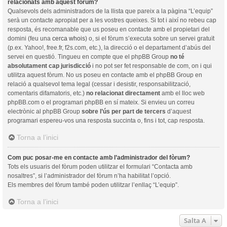
relacionats amb aquest fòrum?
Qualsevols dels administradors de la llista que pareix a la pàgina “L’equip”
serà un contacte apropiat per a les vostres queixes. Si tot i així no rebeu cap
resposta, és recomanable que us poseu en contacte amb el propietari del
domini (feu una
cerca whois
) o, si el fòrum s’executa sobre un servei gratuït
(p.ex. Yahoo!, free.fr, f2s.com, etc.), la direcció o el departament d’abús del
servei en questió. Tingueu en compte que el phpBB Group
no té
absolutament cap jurisdicció
i no pot ser fet responsable de com, on i qui
utilitza aquest fòrum. No us poseu en contacte amb el phpBB Group en
relació a qualsevol tema legal (cessar i desistir, responsabilització,
comentaris difamatoris, etc.)
no relacionat directament
amb el lloc web
phpBB.com o el programari phpBB en sí mateix. Si envieu un correu
electrònic al phpBB Group
sobre l’ús per part de tercers
d’aquest
programari espereu-vos una resposta succinta o, fins i tot, cap resposta.
Torna a l’inici
Com puc posar-me en contacte amb l’administrador del fòrum?
Tots els usuaris del fòrum poden utilitzar el formulari “Contacta amb
nosaltres”, si l’administrador del fòrum n’ha habilitat l’opció.
Els membres del fòrum també poden utilitzar l’enllaç “L’equip”.
Torna a l’inici
Salta A