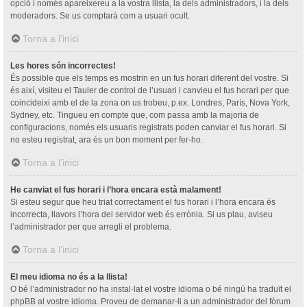
opció i només apareixereu a la vostra llista, la dels administradors, i la dels
moderadors. Se us comptarà com a usuari ocult.
Torna a l’inici
Les hores són incorrectes!
És possible que els temps es mostrin en un fus horari diferent del vostre. Si
és així, visiteu el Tauler de control de l’usuari i canvieu el fus horari per que
coincideixi amb el de la zona on us trobeu, p.ex. Londres, París, Nova York,
Sydney, etc. Tingueu en compte que, com passa amb la majoria de
configuracions, només els usuaris registrats poden canviar el fus horari. Si
no esteu registrat, ara és un bon moment per fer-ho.
Torna a l’inici
He canviat el fus horari i l’hora encara està malament!
Si esteu segur que heu triat correctament el fus horari i l’hora encara és
incorrecta, llavors l’hora del servidor web és errònia. Si us plau, aviseu
l’administrador per que arregli el problema.
Torna a l’inici
El meu idioma no és a la llista!
O bé l’administrador no ha instal·lat el vostre idioma o bé ningú ha traduït el
phpBB al vostre idioma. Proveu de demanar-li a un administrador del fòrum