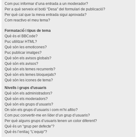
Com puc informar d’una entrada a un moderador?
Per a què serveix el botó “Desa” del formulari de publicació?
Per què cal que la meva entrada sigui aprovada?
Com reactivo el meu tema?
Formatació i tipus de tema
Què és el BBCode?
Puc utilitzar HTML?
Què són les emoticones?
Puc publicar imatges?
Què són els avisos globals?
Què són els avisos?
Què són els temes recurrents?
Què són els temes bloquejats?
Què són les icones de tema?
Nivells i grups d’usuaris
Què són els administradors?
Què són els moderadors?
Què són els grups d’usuaris?
On són els grups d’usuaris i com m’hi afilio?
Com puc convertir-me en líder d’un grup d’usuaris?
Per què alguns grups d’usuaris tenen un color diferent?
Què és un “grup per defecte”?
Què és l’enllaç “L’equip”?