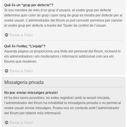
Què és un “grup per defecte”?
Si sou membre de més d’un grup d’usuaris, el vostre grup per defecte
determina quin color de grup i quin rang de grup es mostra per defecte per al
vostre usuari. L’administrador del fòrum us pot concedir permisos per canviar
el vostre grup per defecte a través del Tauler de control de l’usuari.
Torna a l’inici
Què és l’enllaç “L’equip”?
Aquesta pàgina us proporciona una llista del personal del fòrum, incloent-hi
els administradors i els moderadors i informació addicional com ara els
fòrums que moderen.
Torna a l’inici
Missatgeria privada
No puc enviar missatges privats!
Hi ha tres raons possibles: no esteu registrat i amb la sessió iniciada,
l’administrador del fòrum ha inhabilitat la missatgeria privada o no permet al
vostre usuari enviar missatges. Poseu-vos en contacte amb l’administrador
del fòrum per obtenir més informació.
Torna a l’inici