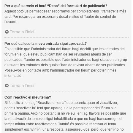
Per a què serveix el botó “Desa” del formulari de publicació?
Aquest botó us permet desar esborranys per completar-los i trametre’ls més
tard. Per recarregar un esborrany desat visiteu el Tauler de control de
l’usuari.
Torna a l’inici
Per què cal que la meva entrada sigui aprovada?
És possible que l’administrador del fòrum hagi decidit que les entrades del
fòrum en el que esteu publicant han de ser revisades abans de ser
publicades. També és possible que l’administrador us hagi situat en un grup
d’usuaris les entrades dels quals s’han de revisar abans de ser publicades.
Poseu-vos en contacte amb l’administrador del fòrum per obtenir més
informació.
Torna a l’inici
Com reactivo el meu tema?
Si feu clic a l’enllaç “Reactiva el tema” que apareix quan el visualitzeu,
podeu “reactivar-lo” fent que aparegui a la part superior del fòrum a la
primera pàgina. Això no obstant, si no veieu l’enllaç, llavors és possible que
la reactivació de temes estigui inhabilitada o que no hagi transcorregut el
temps mínim entre reactivacions. També és possible reactivar el tema
simplement escrivint-hi una resposta; assegureu-vos, però, que fent-ho no