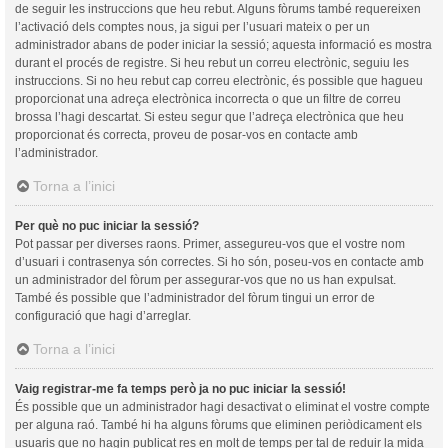
de seguir les instruccions que heu rebut. Alguns fòrums també requereixen
l’activació dels comptes nous, ja sigui per l’usuari mateix o per un
administrador abans de poder iniciar la sessió; aquesta informació es mostra
durant el procés de registre. Si heu rebut un correu electrònic, seguiu les
instruccions. Si no heu rebut cap correu electrònic, és possible que hagueu
proporcionat una adreça electrònica incorrecta o que un filtre de correu
brossa l’hagi descartat. Si esteu segur que l’adreça electrònica que heu
proporcionat és correcta, proveu de posar-vos en contacte amb
l’administrador.
Torna a l’inici
Per què no puc iniciar la sessió?
Pot passar per diverses raons. Primer, assegureu-vos que el vostre nom
d’usuari i contrasenya són correctes. Si ho són, poseu-vos en contacte amb
un administrador del fòrum per assegurar-vos que no us han expulsat.
També és possible que l’administrador del fòrum tingui un error de
configuració que hagi d’arreglar.
Torna a l’inici
Vaig registrar-me fa temps però ja no puc iniciar la sessió!
És possible que un administrador hagi desactivat o eliminat el vostre compte
per alguna raó. També hi ha alguns fòrums que eliminen periòdicament els
usuaris que no hagin publicat res en molt de temps per tal de reduir la mida