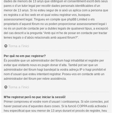
dades de menors de 13 anys que obtinguin el consentiment escrit dels seus
pares o d’un tutor legal per recollir dades personals identificables d’un
menor de 13 anys. Si no esteu segur de si això us aplica com a persona que
es registra o al lloc web en el qual voleu registrar-vos, busqueu
assessorament legal. Tingueu en compte que phpBB Limited o els
propietaris d’aquest fòrum no us poden proporcionar assessorament legal i
no és un punt de contacte per a dubtes legals de qualsevol tipus, a excepció
del cas descrit a la pregunta “Amb qui m’he de posar en contacte per tractar
temes legals o d’abús relacionats amb aquest fòrum?”.
Torna a l’inici
Per què no em puc registrar?
És possible que un administrador del fòrum hagi inhabilitat el registre per
evitar que visitants nous es pugin donar d’alta. També pot ser que un
administrador del fòrum hagi bandejat la vostra adreça IP o hagi prohibit el
nom d’usuari que esteu intentant registrar. Poseu-vos en contacte amb un
administrador del fòrum per rebre assistència.
Torna a l’inici
M’he registrat però no puc iniciar la sessió!
Primer comproveu el vostre nom d’usuari i contrasenya. Si són correctes, pot
haver passat una d’aquestes dues coses. Si la funció COPPA està activada i
heu especificat que sou menor de 13 anys durant el procés de registre, heu