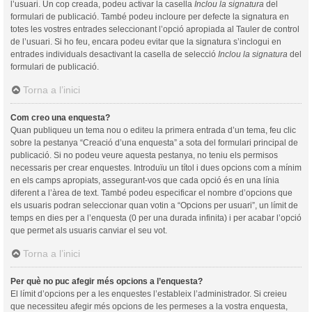
l’usuari. Un cop creada, podeu activar la casella
Inclou la signatura
del
formulari de publicació. També podeu incloure per defecte la signatura en
totes les vostres entrades seleccionant l’opció apropiada al Tauler de control
de l’usuari. Si ho feu, encara podeu evitar que la signatura s’inclogui en
entrades individuals desactivant la casella de selecció
Inclou la signatura
del
formulari de publicació.
Torna a l’inici
Com creo una enquesta?
Quan publiqueu un tema nou o editeu la primera entrada d’un tema, feu clic
sobre la pestanya “Creació d’una enquesta” a sota del formulari principal de
publicació. Si no podeu veure aquesta pestanya, no teniu els permisos
necessaris per crear enquestes. Introduïu un títol i dues opcions com a mínim
en els camps apropiats, assegurant-vos que cada opció és en una línia
diferent a l’àrea de text. També podeu especificar el nombre d’opcions que
els usuaris podran seleccionar quan votin a “Opcions per usuari”, un límit de
temps en dies per a l’enquesta (0 per una durada infinita) i per acabar l’opció
que permet als usuaris canviar el seu vot.
Torna a l’inici
Per què no puc afegir més opcions a l’enquesta?
El límit d’opcions per a les enquestes l’estableix l’administrador. Si creieu
que necessiteu afegir més opcions de les permeses a la vostra enquesta,