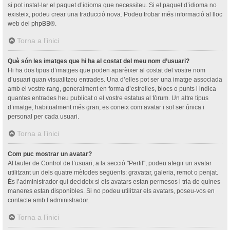
si pot instal·lar el paquet d’idioma que necessiteu. Si el paquet d’idioma no
existeix, podeu crear una traducció nova. Podeu trobar més informació al lloc
web del
phpBB
®.
Torna a l’inici
Què són les imatges que hi ha al costat del meu nom d’usuari?
Hi ha dos tipus d’imatges que poden aparèixer al costat del vostre nom
d’usuari quan visualitzeu entrades. Una d’elles pot ser una imatge associada
amb el vostre rang, generalment en forma d’estrelles, blocs o punts i indica
quantes entrades heu publicat o el vostre estatus al fòrum. Un altre tipus
d’imatge, habitualment més gran, es coneix com avatar i sol ser única i
personal per cada usuari.
Torna a l’inici
Com puc mostrar un avatar?
Al tauler de Control de l’usuari, a la secció "Perfil", podeu afegir un avatar
utilitzant un dels quatre mètodes següents: gravatar, galeria, remot o penjat.
És l’administrador qui decideix si els avatars estan permesos i tria de quines
maneres estan disponibles. Si no podeu utilitzar els avatars, poseu-vos en
contacte amb l’administrador.
Torna a l’inici