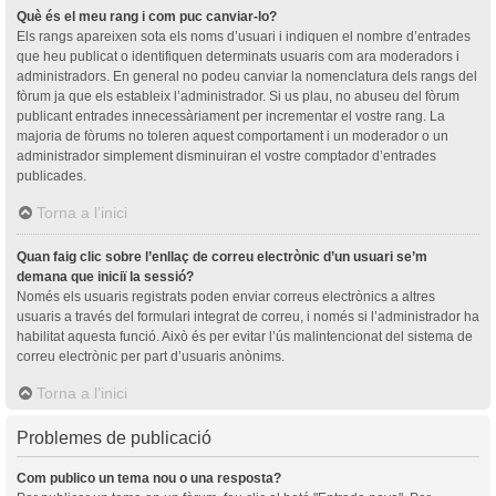
Què és el meu rang i com puc canviar-lo?
Els rangs apareixen sota els noms d’usuari i indiquen el nombre d’entrades
que heu publicat o identifiquen determinats usuaris com ara moderadors i
administradors. En general no podeu canviar la nomenclatura dels rangs del
fòrum ja que els estableix l’administrador. Si us plau, no abuseu del fòrum
publicant entrades innecessàriament per incrementar el vostre rang. La
majoria de fòrums no toleren aquest comportament i un moderador o un
administrador simplement disminuiran el vostre comptador d’entrades
publicades.
Torna a l’inici
Quan faig clic sobre l’enllaç de correu electrònic d’un usuari se’m
demana que iniciï la sessió?
Només els usuaris registrats poden enviar correus electrònics a altres
usuaris a través del formulari integrat de correu, i només si l’administrador ha
habilitat aquesta funció. Això és per evitar l’ús malintencionat del sistema de
correu electrònic per part d’usuaris anònims.
Torna a l’inici
Problemes de publicació
Com publico un tema nou o una resposta?