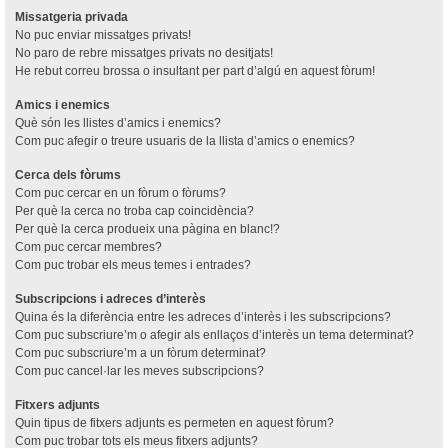
Missatgeria privada
No puc enviar missatges privats!
No paro de rebre missatges privats no desitjats!
He rebut correu brossa o insultant per part d’algú en aquest fòrum!
Amics i enemics
Què són les llistes d’amics i enemics?
Com puc afegir o treure usuaris de la llista d’amics o enemics?
Cerca dels fòrums
Com puc cercar en un fòrum o fòrums?
Per què la cerca no troba cap coincidència?
Per què la cerca produeix una pàgina en blanc!?
Com puc cercar membres?
Com puc trobar els meus temes i entrades?
Subscripcions i adreces d’interès
Quina és la diferència entre les adreces d’interès i les subscripcions?
Com puc subscriure’m o afegir als enllaços d’interès un tema determinat?
Com puc subscriure’m a un fòrum determinat?
Com puc cancel·lar les meves subscripcions?
Fitxers adjunts
Quin tipus de fitxers adjunts es permeten en aquest fòrum?
Com puc trobar tots els meus fitxers adjunts?