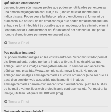
Què són les emoticones?
Les emoticones són imatges petites que poden ser utilitzades per expressar
una emoció mitjançant un codi curt, p.ex. :) indica felicitat, mentre que :(
indica tristesa. Podeu veure la llista completa d’emoticones al formulari de
publicació. No abuseu de les emoticones ja que poden fer fàcilment que una
entrada es torni il·legible i és possible que un moderador les elimini o elimini
l’entrada del tot. L’administrador del fòrum també pot establir un límit per al
nombre d’emoticones permeses en una entrada.
Torna a l’inici
Puc publicar imatges?
Sí, podeu mostrar imatges en les vostres entrades. Si l’administrador permet
els fitxers adjunts, podeu penjar la imatge al fòrum. Si no és així, cal que
enllaçeu amb una imatge emmagatzemada en un servidor web accessible
públicament, p.ex. http://www.exemple.cat/la-meva-foto.gif. No podeu
enllaçar amb imatges emmagatzemades al vostre ordinador (a no ser que es
tracti d’un servidor web accessible públicament) ni imatges
emmagatzemades darrera d’un mecanisme d’autenticació , p.ex. les bústies
de hotmail o yahoo, llocs web protegits amb contrasenya, etc. Per mostrar la
imatge, utilitzeu l’etiqueta del BBCode [img].
Torna a l’inici
Què són els avisos globals?