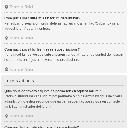
Torna a l’inici
Com puc subscriure’m a un fòrum determinat?
Per subscriure-us a un fòrum determinat, feu clic a l’enllaç “Subscriu-me a
aquest fòrum” quan hi entreu.
Torna a l’inici
Com puc cancel·lar les meves subscripcions?
Per cancel·lar les vostres subscripcions, aneu al Tauler de control de l’usuari
i seguiu els enllaços a les vostres subscripcions.
Torna a l’inici
Fitxers adjunts
Quin tipus de fitxers adjunts es permeten en aquest fòrum?
L’administrador de cada fòrum pot permetre o no determinats tipus de fitxers
adjunts. Si no esteu segur de què es permet penjar, poseu-vos en contacte
amb l’administrador del fòrum.
Torna a l’inici
Com puc trobar tots els meus fitxers adjunts?