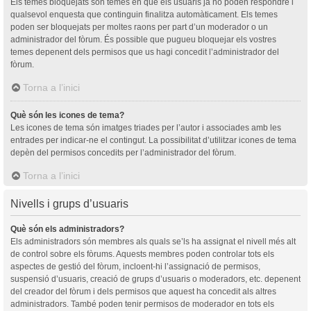
Els temes bloquejats són temes en què els usuaris ja no poden respondre i
qualsevol enquesta que continguin finalitza automàticament. Els temes
poden ser bloquejats per moltes raons per part d’un moderador o un
administrador del fòrum. És possible que pugueu bloquejar els vostres
temes depenent dels permisos que us hagi concedit l’administrador del
fòrum.
Torna a l’inici
Què són les icones de tema?
Les icones de tema són imatges triades per l’autor i associades amb les
entrades per indicar-ne el contingut. La possibilitat d’utilitzar icones de tema
depèn del permisos concedits per l’administrador del fòrum.
Torna a l’inici
Nivells i grups d’usuaris
Què són els administradors?
Els administradors són membres als quals se’ls ha assignat el nivell més alt
de control sobre els fòrums. Aquests membres poden controlar tots els
aspectes de gestió del fòrum, incloent-hi l’assignació de permisos,
suspensió d’usuaris, creació de grups d’usuaris o moderadors, etc. depenent
del creador del fòrum i dels permisos que aquest ha concedit als altres
administradors. També poden tenir permisos de moderador en tots els