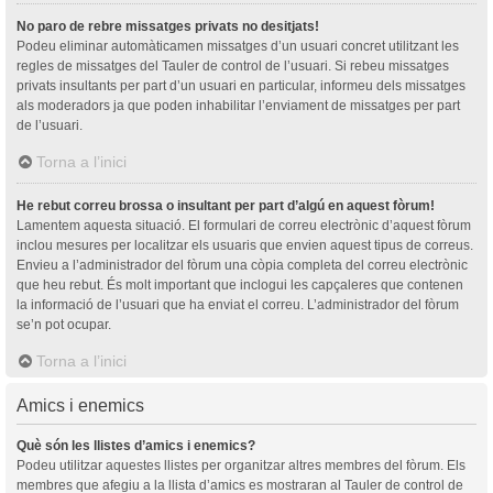
No paro de rebre missatges privats no desitjats!
Podeu eliminar automàticamen missatges d’un usuari concret utilitzant les
regles de missatges del Tauler de control de l’usuari. Si rebeu missatges
privats insultants per part d’un usuari en particular, informeu dels missatges
als moderadors ja que poden inhabilitar l’enviament de missatges per part
de l’usuari.
Torna a l’inici
He rebut correu brossa o insultant per part d’algú en aquest fòrum!
Lamentem aquesta situació. El formulari de correu electrònic d’aquest fòrum
inclou mesures per localitzar els usuaris que envien aquest tipus de correus.
Envieu a l’administrador del fòrum una còpia completa del correu electrònic
que heu rebut. És molt important que inclogui les capçaleres que contenen
la informació de l’usuari que ha enviat el correu. L’administrador del fòrum
se’n pot ocupar.
Torna a l’inici
Amics i enemics
Què són les llistes d’amics i enemics?
Podeu utilitzar aquestes llistes per organitzar altres membres del fòrum. Els
membres que afegiu a la llista d’amics es mostraran al Tauler de control de