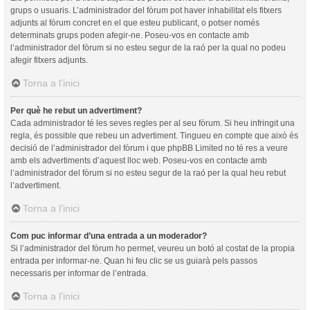
grups o usuaris. L’administrador del fòrum pot haver inhabilitat els fitxers
adjunts al fòrum concret en el que esteu publicant, o potser només
determinats grups poden afegir-ne. Poseu-vos en contacte amb
l’administrador del fòrum si no esteu segur de la raó per la qual no podeu
afegir fitxers adjunts.
Torna a l’inici
Per què he rebut un advertiment?
Cada administrador té les seves regles per al seu fòrum. Si heu infringit una
regla, és possible que rebeu un advertiment. Tingueu en compte que això és
decisió de l’administrador del fòrum i que phpBB Limited no té res a veure
amb els advertiments d’aquest lloc web. Poseu-vos en contacte amb
l’administrador del fòrum si no esteu segur de la raó per la qual heu rebut
l’advertiment.
Torna a l’inici
Com puc informar d’una entrada a un moderador?
Si l’administrador del fòrum ho permet, veureu un botó al costat de la propia
entrada per informar-ne. Quan hi feu clic se us guiarà pels passos
necessaris per informar de l’entrada.
Torna a l’inici