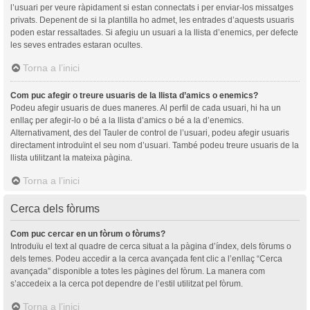
l’usuari per veure ràpidament si estan connectats i per enviar-los missatges
privats. Depenent de si la plantilla ho admet, les entrades d’aquests usuaris
poden estar ressaltades. Si afegiu un usuari a la llista d’enemics, per defecte
les seves entrades estaran ocultes.
Torna a l’inici
Com puc afegir o treure usuaris de la llista d’amics o enemics?
Podeu afegir usuaris de dues maneres. Al perfil de cada usuari, hi ha un
enllaç per afegir-lo o bé a la llista d’amics o bé a la d’enemics.
Alternativament, des del Tauler de control de l’usuari, podeu afegir usuaris
directament introduïnt el seu nom d’usuari. També podeu treure usuaris de la
llista utilitzant la mateixa pàgina.
Torna a l’inici
Cerca dels fòrums
Com puc cercar en un fòrum o fòrums?
Introduïu el text al quadre de cerca situat a la pàgina d’índex, dels fòrums o
dels temes. Podeu accedir a la cerca avançada fent clic a l’enllaç “Cerca
avançada” disponible a totes les pàgines del fòrum. La manera com
s’accedeix a la cerca pot dependre de l’estil utilitzat pel fòrum.
Torna a l’inici