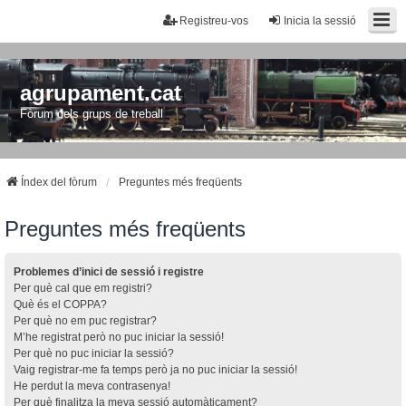
Registreu-vos
Inicia la sessió
agrupament.cat
Fòrum dels grups de treball
Índex del fòrum
Preguntes més freqüents
Preguntes més freqüents
Problemes d’inici de sessió i registre
Per què cal que em registri?
Què és el COPPA?
Per què no em puc registrar?
M’he registrat però no puc iniciar la sessió!
Per què no puc iniciar la sessió?
Vaig registrar-me fa temps però ja no puc iniciar la sessió!
He perdut la meva contrasenya!
Per què finalitza la meva sessió automàticament?