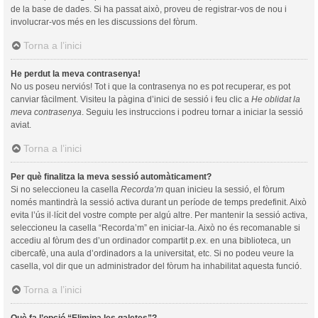
de la base de dades. Si ha passat això, proveu de registrar-vos de nou i
involucrar-vos més en les discussions del fòrum.
Torna a l’inici
He perdut la meva contrasenya!
No us poseu nerviós! Tot i que la contrasenya no es pot recuperar, es pot
canviar fàcilment. Visiteu la pàgina d’inici de sessió i feu clic a
He oblidat la
meva contrasenya
. Seguiu les instruccions i podreu tornar a iniciar la sessió
aviat.
Torna a l’inici
Per què finalitza la meva sessió automàticament?
Si no seleccioneu la casella
Recorda’m
quan inicieu la sessió, el fòrum
només mantindrà la sessió activa durant un període de temps predefinit. Això
evita l’ús il·lícit del vostre compte per algú altre. Per mantenir la sessió activa,
seleccioneu la casella “Recorda’m” en iniciar-la. Això no és recomanable si
accediu al fòrum des d’un ordinador compartit p.ex. en una biblioteca, un
cibercafè, una aula d’ordinadors a la universitat, etc. Si no podeu veure la
casella, vol dir que un administrador del fòrum ha inhabilitat aquesta funció.
Torna a l’inici
Què fa l’opció “Elimina les galetes”?