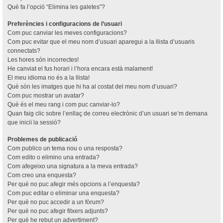
Què fa l’opció “Elimina les galetes”?
Preferències i configuracions de l’usuari
Com puc canviar les meves configuracions?
Com puc evitar que el meu nom d’usuari aparegui a la llista d’usuaris
connectats?
Les hores són incorrectes!
He canviat el fus horari i l’hora encara està malament!
El meu idioma no és a la llista!
Què són les imatges que hi ha al costat del meu nom d’usuari?
Com puc mostrar un avatar?
Què és el meu rang i com puc canviar-lo?
Quan faig clic sobre l’enllaç de correu electrònic d’un usuari se’m demana
que iniciï la sessió?
Problemes de publicació
Com publico un tema nou o una resposta?
Com edito o elimino una entrada?
Com afegeixo una signatura a la meva entrada?
Com creo una enquesta?
Per què no puc afegir més opcions a l’enquesta?
Com puc editar o eliminar una enquesta?
Per què no puc accedir a un fòrum?
Per què no puc afegir fitxers adjunts?
Per què he rebut un advertiment?