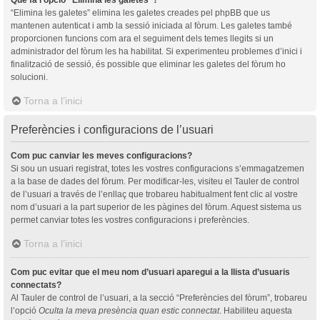
“Elimina les galetes” elimina les galetes creades pel phpBB que us
mantenen autenticat i amb la sessió iniciada al fòrum. Les galetes també
proporcionen funcions com ara el seguiment dels temes llegits si un
administrador del fòrum les ha habilitat. Si experimenteu problemes d’inici i
finalització de sessió, és possible que eliminar les galetes del fòrum ho
solucioni.
Torna a l’inici
Preferències i configuracions de l’usuari
Com puc canviar les meves configuracions?
Si sou un usuari registrat, totes les vostres configuracions s’emmagatzemen
a la base de dades del fòrum. Per modificar-les, visiteu el Tauler de control
de l’usuari a través de l’enllaç que trobareu habitualment fent clic al vostre
nom d’usuari a la part superior de les pàgines del fòrum. Aquest sistema us
permet canviar totes les vostres configuracions i preferències.
Torna a l’inici
Com puc evitar que el meu nom d’usuari aparegui a la llista d’usuaris
connectats?
Al Tauler de control de l’usuari, a la secció “Preferències del fòrum”, trobareu
l’opció
Oculta la meva presència quan estic connectat
. Habiliteu aquesta