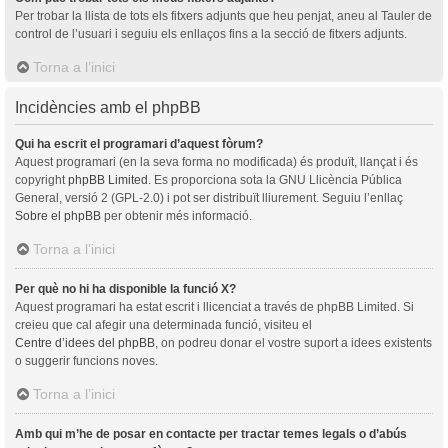
Per trobar la llista de tots els fitxers adjunts que heu penjat, aneu al Tauler de
control de l’usuari i seguiu els enllaços fins a la secció de fitxers adjunts.
Torna a l’inici
Incidències amb el phpBB
Qui ha escrit el programari d’aquest fòrum?
Aquest programari (en la seva forma no modificada) és produït, llançat i és
copyright
phpBB Limited
. Es proporciona sota la GNU Llicència Pública
General, versió 2 (GPL-2.0) i pot ser distribuït lliurement. Seguiu l’enllaç
Sobre el phpBB
per obtenir més informació.
Torna a l’inici
Per què no hi ha disponible la funció X?
Aquest programari ha estat escrit i llicenciat a través de phpBB Limited. Si
creieu que cal afegir una determinada funció, visiteu el
Centre d’idees del phpBB
, on podreu donar el vostre suport a idees existents
o suggerir funcions noves.
Torna a l’inici
Amb qui m’he de posar en contacte per tractar temes legals o d’abús