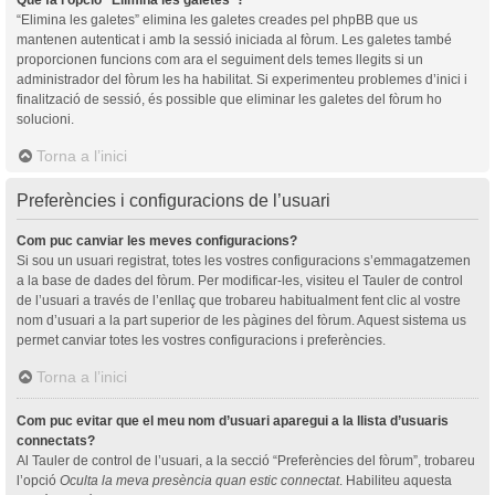
“Elimina les galetes” elimina les galetes creades pel phpBB que us
mantenen autenticat i amb la sessió iniciada al fòrum. Les galetes també
proporcionen funcions com ara el seguiment dels temes llegits si un
administrador del fòrum les ha habilitat. Si experimenteu problemes d’inici i
finalització de sessió, és possible que eliminar les galetes del fòrum ho
solucioni.
Torna a l’inici
Preferències i configuracions de l’usuari
Com puc canviar les meves configuracions?
Si sou un usuari registrat, totes les vostres configuracions s’emmagatzemen
a la base de dades del fòrum. Per modificar-les, visiteu el Tauler de control
de l’usuari a través de l’enllaç que trobareu habitualment fent clic al vostre
nom d’usuari a la part superior de les pàgines del fòrum. Aquest sistema us
permet canviar totes les vostres configuracions i preferències.
Torna a l’inici
Com puc evitar que el meu nom d’usuari aparegui a la llista d’usuaris
connectats?
Al Tauler de control de l’usuari, a la secció “Preferències del fòrum”, trobareu
l’opció
Oculta la meva presència quan estic connectat
. Habiliteu aquesta