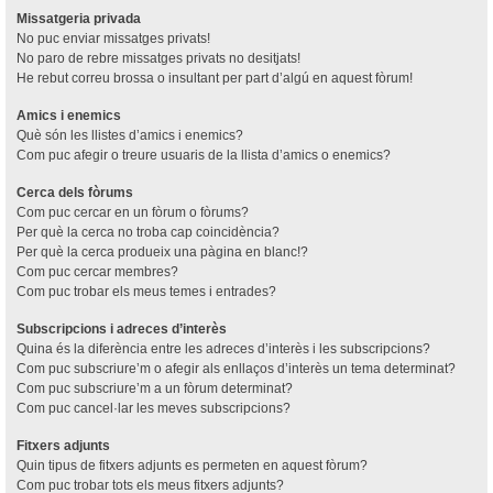
Missatgeria privada
No puc enviar missatges privats!
No paro de rebre missatges privats no desitjats!
He rebut correu brossa o insultant per part d’algú en aquest fòrum!
Amics i enemics
Què són les llistes d’amics i enemics?
Com puc afegir o treure usuaris de la llista d’amics o enemics?
Cerca dels fòrums
Com puc cercar en un fòrum o fòrums?
Per què la cerca no troba cap coincidència?
Per què la cerca produeix una pàgina en blanc!?
Com puc cercar membres?
Com puc trobar els meus temes i entrades?
Subscripcions i adreces d’interès
Quina és la diferència entre les adreces d’interès i les subscripcions?
Com puc subscriure’m o afegir als enllaços d’interès un tema determinat?
Com puc subscriure’m a un fòrum determinat?
Com puc cancel·lar les meves subscripcions?
Fitxers adjunts
Quin tipus de fitxers adjunts es permeten en aquest fòrum?
Com puc trobar tots els meus fitxers adjunts?