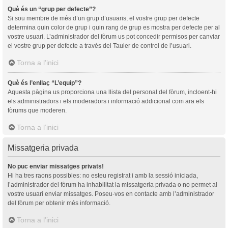
Què és un “grup per defecte”?
Si sou membre de més d’un grup d’usuaris, el vostre grup per defecte
determina quin color de grup i quin rang de grup es mostra per defecte per al
vostre usuari. L’administrador del fòrum us pot concedir permisos per canviar
el vostre grup per defecte a través del Tauler de control de l’usuari.
Torna a l’inici
Què és l’enllaç “L’equip”?
Aquesta pàgina us proporciona una llista del personal del fòrum, incloent-hi
els administradors i els moderadors i informació addicional com ara els
fòrums que moderen.
Torna a l’inici
Missatgeria privada
No puc enviar missatges privats!
Hi ha tres raons possibles: no esteu registrat i amb la sessió iniciada,
l’administrador del fòrum ha inhabilitat la missatgeria privada o no permet al
vostre usuari enviar missatges. Poseu-vos en contacte amb l’administrador
del fòrum per obtenir més informació.
Torna a l’inici