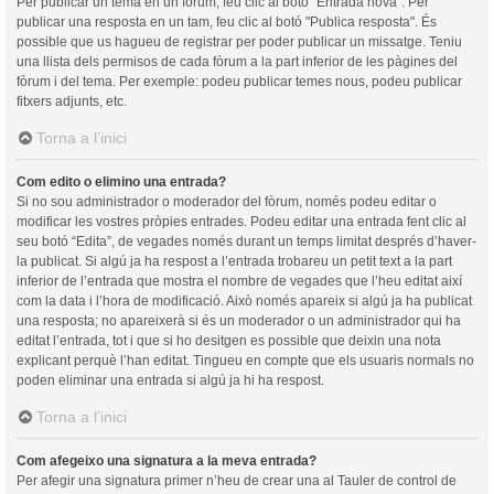
Per publicar un tema en un fòrum, feu clic al botó "Entrada nova". Per
publicar una resposta en un tam, feu clic al botó "Publica resposta". És
possible que us hagueu de registrar per poder publicar un missatge. Teniu
una llista dels permisos de cada fòrum a la part inferior de les pàgines del
fòrum i del tema. Per exemple: podeu publicar temes nous, podeu publicar
fitxers adjunts, etc.
Torna a l’inici
Com edito o elimino una entrada?
Si no sou administrador o moderador del fòrum, només podeu editar o
modificar les vostres pròpies entrades. Podeu editar una entrada fent clic al
seu botó “Edita”, de vegades només durant un temps limitat després d’haver-
la publicat. Si algú ja ha respost a l’entrada trobareu un petit text a la part
inferior de l’entrada que mostra el nombre de vegades que l’heu editat així
com la data i l’hora de modificació. Això només apareix si algú ja ha publicat
una resposta; no apareixerà si és un moderador o un administrador qui ha
editat l’entrada, tot i que si ho desitgen es possible que deixin una nota
explicant perquè l’han editat. Tingueu en compte que els usuaris normals no
poden eliminar una entrada si algú ja hi ha respost.
Torna a l’inici
Com afegeixo una signatura a la meva entrada?
Per afegir una signatura primer n’heu de crear una al Tauler de control de