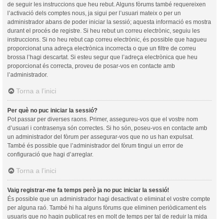
de seguir les instruccions que heu rebut. Alguns fòrums també requereixen
l’activació dels comptes nous, ja sigui per l’usuari mateix o per un
administrador abans de poder iniciar la sessió; aquesta informació es mostra
durant el procés de registre. Si heu rebut un correu electrònic, seguiu les
instruccions. Si no heu rebut cap correu electrònic, és possible que hagueu
proporcionat una adreça electrònica incorrecta o que un filtre de correu
brossa l’hagi descartat. Si esteu segur que l’adreça electrònica que heu
proporcionat és correcta, proveu de posar-vos en contacte amb
l’administrador.
Torna a l’inici
Per què no puc iniciar la sessió?
Pot passar per diverses raons. Primer, assegureu-vos que el vostre nom
d’usuari i contrasenya són correctes. Si ho són, poseu-vos en contacte amb
un administrador del fòrum per assegurar-vos que no us han expulsat.
També és possible que l’administrador del fòrum tingui un error de
configuració que hagi d’arreglar.
Torna a l’inici
Vaig registrar-me fa temps però ja no puc iniciar la sessió!
És possible que un administrador hagi desactivat o eliminat el vostre compte
per alguna raó. També hi ha alguns fòrums que eliminen periòdicament els
usuaris que no hagin publicat res en molt de temps per tal de reduir la mida