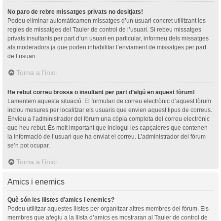
No paro de rebre missatges privats no desitjats!
Podeu eliminar automàticamen missatges d’un usuari concret utilitzant les
regles de missatges del Tauler de control de l’usuari. Si rebeu missatges
privats insultants per part d’un usuari en particular, informeu dels missatges
als moderadors ja que poden inhabilitar l’enviament de missatges per part
de l’usuari.
Torna a l’inici
He rebut correu brossa o insultant per part d’algú en aquest fòrum!
Lamentem aquesta situació. El formulari de correu electrònic d’aquest fòrum
inclou mesures per localitzar els usuaris que envien aquest tipus de correus.
Envieu a l’administrador del fòrum una còpia completa del correu electrònic
que heu rebut. És molt important que inclogui les capçaleres que contenen
la informació de l’usuari que ha enviat el correu. L’administrador del fòrum
se’n pot ocupar.
Torna a l’inici
Amics i enemics
Què són les llistes d’amics i enemics?
Podeu utilitzar aquestes llistes per organitzar altres membres del fòrum. Els
membres que afegiu a la llista d’amics es mostraran al Tauler de control de