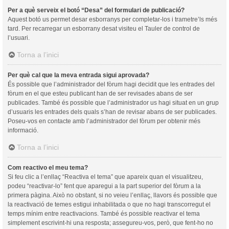
Per a què serveix el botó “Desa” del formulari de publicació?
Aquest botó us permet desar esborranys per completar-los i trametre’ls més
tard. Per recarregar un esborrany desat visiteu el Tauler de control de
l’usuari.
Torna a l’inici
Per què cal que la meva entrada sigui aprovada?
És possible que l’administrador del fòrum hagi decidit que les entrades del
fòrum en el que esteu publicant han de ser revisades abans de ser
publicades. També és possible que l’administrador us hagi situat en un grup
d’usuaris les entrades dels quals s’han de revisar abans de ser publicades.
Poseu-vos en contacte amb l’administrador del fòrum per obtenir més
informació.
Torna a l’inici
Com reactivo el meu tema?
Si feu clic a l’enllaç “Reactiva el tema” que apareix quan el visualitzeu,
podeu “reactivar-lo” fent que aparegui a la part superior del fòrum a la
primera pàgina. Això no obstant, si no veieu l’enllaç, llavors és possible que
la reactivació de temes estigui inhabilitada o que no hagi transcorregut el
temps mínim entre reactivacions. També és possible reactivar el tema
simplement escrivint-hi una resposta; assegureu-vos, però, que fent-ho no