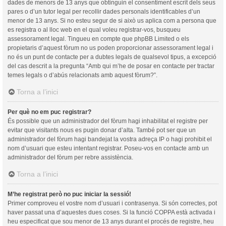
dades de menors de 13 anys que obtinguin el consentiment escrit dels seus
pares o d’un tutor legal per recollir dades personals identificables d’un
menor de 13 anys. Si no esteu segur de si això us aplica com a persona que
es registra o al lloc web en el qual voleu registrar-vos, busqueu
assessorament legal. Tingueu en compte que phpBB Limited o els
propietaris d’aquest fòrum no us poden proporcionar assessorament legal i
no és un punt de contacte per a dubtes legals de qualsevol tipus, a excepció
del cas descrit a la pregunta “Amb qui m’he de posar en contacte per tractar
temes legals o d’abús relacionats amb aquest fòrum?”.
Torna a l’inici
Per què no em puc registrar?
És possible que un administrador del fòrum hagi inhabilitat el registre per
evitar que visitants nous es pugin donar d’alta. També pot ser que un
administrador del fòrum hagi bandejat la vostra adreça IP o hagi prohibit el
nom d’usuari que esteu intentant registrar. Poseu-vos en contacte amb un
administrador del fòrum per rebre assistència.
Torna a l’inici
M’he registrat però no puc iniciar la sessió!
Primer comproveu el vostre nom d’usuari i contrasenya. Si són correctes, pot
haver passat una d’aquestes dues coses. Si la funció COPPA està activada i
heu especificat que sou menor de 13 anys durant el procés de registre, heu