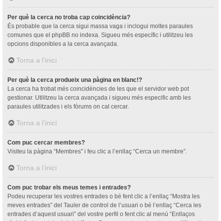
Per què la cerca no troba cap coincidència?
És probable que la cerca sigui massa vaga i inclogui moltes paraules
comunes que el phpBB no indexa. Sigueu més específic i utilitzeu les
opcions disponibles a la cerca avançada.
Torna a l’inici
Per què la cerca produeix una pàgina en blanc!?
La cerca ha trobat més coincidències de les que el servidor web pot
gestionar. Utilitzeu la cerca avançada i sigueu més especific amb les
paraules utilitzades i els fòrums on cal cercar.
Torna a l’inici
Com puc cercar membres?
Visiteu la pàgina “Membres” i feu clic a l’enllaç “Cerca un membre”.
Torna a l’inici
Com puc trobar els meus temes i entrades?
Podeu recuperar les vostres entrades o bé fent clic a l’enllaç “Mostra les
meves entrades” del Tauler de control de l’usuari o bé l’enllaç “Cerca les
entrades d’aquest usuari” del vostre perfil o fent clic al menú “Enllaços