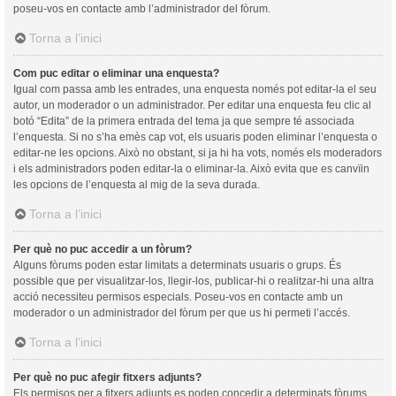
poseu-vos en contacte amb l’administrador del fòrum.
Torna a l’inici
Com puc editar o eliminar una enquesta?
Igual com passa amb les entrades, una enquesta només pot editar-la el seu
autor, un moderador o un administrador. Per editar una enquesta feu clic al
botó “Edita” de la primera entrada del tema ja que sempre té associada
l’enquesta. Si no s’ha emès cap vot, els usuaris poden eliminar l’enquesta o
editar-ne les opcions. Això no obstant, si ja hi ha vots, només els moderadors
i els administradors poden editar-la o eliminar-la. Això evita que es canvïin
les opcions de l’enquesta al mig de la seva durada.
Torna a l’inici
Per què no puc accedir a un fòrum?
Alguns fòrums poden estar limitats a determinats usuaris o grups. És
possible que per visualitzar-los, llegir-los, publicar-hi o realitzar-hi una altra
acció necessiteu permisos especials. Poseu-vos en contacte amb un
moderador o un administrador del fòrum per que us hi permeti l’accés.
Torna a l’inici
Per què no puc afegir fitxers adjunts?
Els permisos per a fitxers adjunts es poden concedir a determinats fòrums,