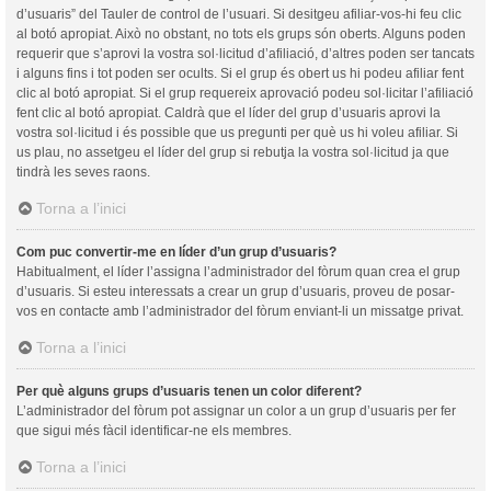
d’usuaris” del Tauler de control de l’usuari. Si desitgeu afiliar-vos-hi feu clic
al botó apropiat. Això no obstant, no tots els grups són oberts. Alguns poden
requerir que s’aprovi la vostra sol·licitud d’afiliació, d’altres poden ser tancats
i alguns fins i tot poden ser ocults. Si el grup és obert us hi podeu afiliar fent
clic al botó apropiat. Si el grup requereix aprovació podeu sol·licitar l’afiliació
fent clic al botó apropiat. Caldrà que el líder del grup d’usuaris aprovi la
vostra sol·licitud i és possible que us pregunti per què us hi voleu afiliar. Si
us plau, no assetgeu el líder del grup si rebutja la vostra sol·licitud ja que
tindrà les seves raons.
Torna a l’inici
Com puc convertir-me en líder d’un grup d’usuaris?
Habitualment, el líder l’assigna l’administrador del fòrum quan crea el grup
d’usuaris. Si esteu interessats a crear un grup d’usuaris, proveu de posar-
vos en contacte amb l’administrador del fòrum enviant-li un missatge privat.
Torna a l’inici
Per què alguns grups d’usuaris tenen un color diferent?
L’administrador del fòrum pot assignar un color a un grup d’usuaris per fer
que sigui més fàcil identificar-ne els membres.
Torna a l’inici