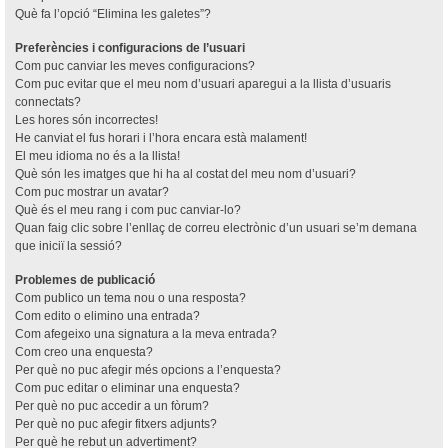
Què fa l’opció “Elimina les galetes”?
Preferències i configuracions de l’usuari
Com puc canviar les meves configuracions?
Com puc evitar que el meu nom d’usuari aparegui a la llista d’usuaris
connectats?
Les hores són incorrectes!
He canviat el fus horari i l’hora encara està malament!
El meu idioma no és a la llista!
Què són les imatges que hi ha al costat del meu nom d’usuari?
Com puc mostrar un avatar?
Què és el meu rang i com puc canviar-lo?
Quan faig clic sobre l’enllaç de correu electrònic d’un usuari se’m demana
que iniciï la sessió?
Problemes de publicació
Com publico un tema nou o una resposta?
Com edito o elimino una entrada?
Com afegeixo una signatura a la meva entrada?
Com creo una enquesta?
Per què no puc afegir més opcions a l’enquesta?
Com puc editar o eliminar una enquesta?
Per què no puc accedir a un fòrum?
Per què no puc afegir fitxers adjunts?
Per què he rebut un advertiment?