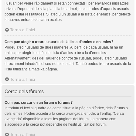
l’usuari per veure ràpidament si estan connectats i per enviar-los missatges
privats. Depenent de si la plantilla ho admet, les entrades d’aquests usuaris
poden estar ressaltades. Si afegiu un usuari a la llista d’enemics, per defecte
les seves entrades estaran ocultes.
Torna a l’inici
Com puc afegir o treure usuaris de la llista d’amics o enemics?
Podeu afegir usuaris de dues maneres. Al perfil de cada usuari, hi ha un
enllaç per afegir-lo o bé a la llista d’amics o bé a la d’enemics.
Alternativament, des del Tauler de control de l’usuari, podeu afegir usuaris
directament introduïnt el seu nom d’usuari. També podeu treure usuaris de la
llista utilitzant la mateixa pàgina.
Torna a l’inici
Cerca dels fòrums
Com puc cercar en un fòrum o fòrums?
Introduïu el text al quadre de cerca situat a la pàgina d’índex, dels fòrums o
dels temes. Podeu accedir a la cerca avançada fent clic a l’enllaç “Cerca
avançada” disponible a totes les pàgines del fòrum. La manera com
s’accedeix a la cerca pot dependre de l’estil utilitzat pel fòrum.
Torna a l’inici