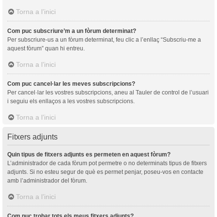
Torna a l’inici
Com puc subscriure’m a un fòrum determinat?
Per subscriure-us a un fòrum determinat, feu clic a l’enllaç “Subscriu-me a
aquest fòrum” quan hi entreu.
Torna a l’inici
Com puc cancel·lar les meves subscripcions?
Per cancel·lar les vostres subscripcions, aneu al Tauler de control de l’usuari
i seguiu els enllaços a les vostres subscripcions.
Torna a l’inici
Fitxers adjunts
Quin tipus de fitxers adjunts es permeten en aquest fòrum?
L’administrador de cada fòrum pot permetre o no determinats tipus de fitxers
adjunts. Si no esteu segur de què es permet penjar, poseu-vos en contacte
amb l’administrador del fòrum.
Torna a l’inici
Com puc trobar tots els meus fitxers adjunts?