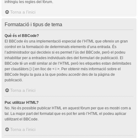
infringiu les regles del fòrum.
Torna a l’inici
Formatació i tipus de tema
Què és el BBCode?
El BBCode és una implementació especial de l’HTML que ofereix un gran
control en la formatació de determinats elements d’una entrada. És
l’administrador qui decideix si es permet l’ús del BBCode, però el podeu
inhabilitar per a entrades individuals des del formulari de publicació. El
BBCode té un estil similar al de l’HTML però les etiquetes estan delimitades
per claudàtors [ i ] en lloc de < i >. Per obtenir més informació sobre el
BBCode llegiu la guia a la que podeu accedir des de la pàgina de
publicació.
Torna a l’inici
Puc utilitzar HTML?
No. No és possible publicar HTML en aquest fòrum per que es mostri com a
tal. La major part del formatat que es pot fer amb l’HTML el podeu aplicar
utilitzant el BBCode.
Torna a l’inici