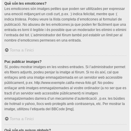
Què són les emoticones?
Les emoticones són imatges petites que poden ser utilitzades per expressar
una emoció mitjançant un codi curt, p.ex. :) indica felicitat, mentre que :(
indica tristesa. Podeu veure la llista completa d’emoticones al formulari de
publicació. No abuseu de les emoticones ja que poden fer fàcilment que una
entrada es torni il·legible i és possible que un moderador les elimini o elimini
l’entrada del tot. L’administrador del fòrum també pot establir un límit per al
nombre d’emoticones permeses en una entrada.
Torna a l’inici
Puc publicar imatges?
Sí, podeu mostrar imatges en les vostres entrades. Si l’administrador permet
els fitxers adjunts, podeu penjar la imatge al fòrum. Si no és així, cal que
enllaçeu amb una imatge emmagatzemada en un servidor web accessible
públicament, p.ex. http://www.exemple.cat/la-meva-foto.gif. No podeu
enllaçar amb imatges emmagatzemades al vostre ordinador (a no ser que es
tracti d’un servidor web accessible públicament) ni imatges
emmagatzemades darrera d’un mecanisme d’autenticació , p.ex. les bústies
de hotmail o yahoo, llocs web protegits amb contrasenya, etc. Per mostrar la
imatge, utilitzeu l’etiqueta del BBCode [img].
Torna a l’inici
Què són els avisos globals?