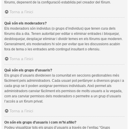
fòrums, depenent de la configuració establida pel creador del fòrum.
Torna a l’inici
Què són els moderadors?
Els moderadors són individus (o grups d’individus) que tenen cura dels
fòrums dia a dia. Tenen autoritat per editar o eliminar entrades i bloquejar,
desbloquejar, desplaçar eliminar i dividir temes en els fòrums que moderen.
Generalment, els moderadors hi són per evitar que les discussions acabin
fora de tema o les entrades amb contingut insultant o ofensiu.
Torna a l’inici
Què són els grups d’usuaris?
Els grups d’usuaris divideixen la comunitat en seccions gestionables més
fàcilment pels administradors. Cada usuari pot pertànyer a diversos grups i a
cada grup se li poden assignar permisos individuals. Això permet als
administradors canviar fàcilment els permisos de molts usuaris a la vegada,
com ara canviar permisos dels moderadors o permetre a un grup d’usuaris
l’accés a un fòrum privat.
Torna a l’inici
On són els grups d’usuaris i com m’hi afilio?
Podeu visualitzar tots els grups d’usuaris a través de l’enllaç “Grups