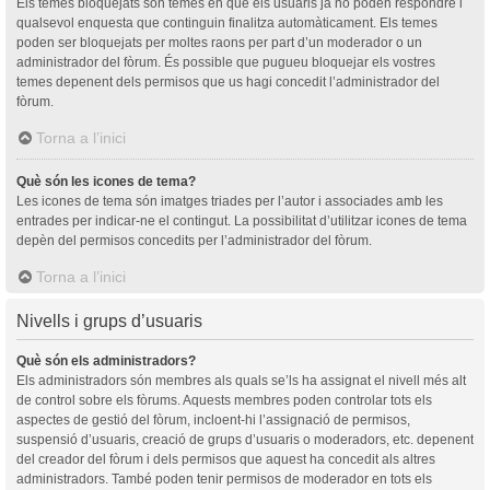
Els temes bloquejats són temes en què els usuaris ja no poden respondre i
qualsevol enquesta que continguin finalitza automàticament. Els temes
poden ser bloquejats per moltes raons per part d’un moderador o un
administrador del fòrum. És possible que pugueu bloquejar els vostres
temes depenent dels permisos que us hagi concedit l’administrador del
fòrum.
Torna a l’inici
Què són les icones de tema?
Les icones de tema són imatges triades per l’autor i associades amb les
entrades per indicar-ne el contingut. La possibilitat d’utilitzar icones de tema
depèn del permisos concedits per l’administrador del fòrum.
Torna a l’inici
Nivells i grups d’usuaris
Què són els administradors?
Els administradors són membres als quals se’ls ha assignat el nivell més alt
de control sobre els fòrums. Aquests membres poden controlar tots els
aspectes de gestió del fòrum, incloent-hi l’assignació de permisos,
suspensió d’usuaris, creació de grups d’usuaris o moderadors, etc. depenent
del creador del fòrum i dels permisos que aquest ha concedit als altres
administradors. També poden tenir permisos de moderador en tots els