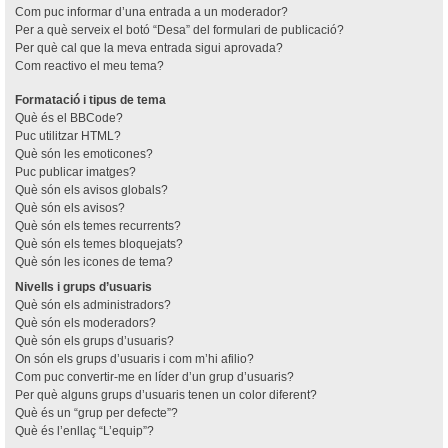
Com puc informar d’una entrada a un moderador?
Per a què serveix el botó “Desa” del formulari de publicació?
Per què cal que la meva entrada sigui aprovada?
Com reactivo el meu tema?
Formatació i tipus de tema
Què és el BBCode?
Puc utilitzar HTML?
Què són les emoticones?
Puc publicar imatges?
Què són els avisos globals?
Què són els avisos?
Què són els temes recurrents?
Què són els temes bloquejats?
Què són les icones de tema?
Nivells i grups d’usuaris
Què són els administradors?
Què són els moderadors?
Què són els grups d’usuaris?
On són els grups d’usuaris i com m’hi afilio?
Com puc convertir-me en líder d’un grup d’usuaris?
Per què alguns grups d’usuaris tenen un color diferent?
Què és un “grup per defecte”?
Què és l’enllaç “L’equip”?