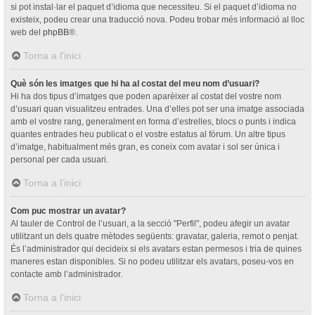
si pot instal·lar el paquet d’idioma que necessiteu. Si el paquet d’idioma no
existeix, podeu crear una traducció nova. Podeu trobar més informació al lloc
web del
phpBB
®.
Torna a l’inici
Què són les imatges que hi ha al costat del meu nom d’usuari?
Hi ha dos tipus d’imatges que poden aparèixer al costat del vostre nom
d’usuari quan visualitzeu entrades. Una d’elles pot ser una imatge associada
amb el vostre rang, generalment en forma d’estrelles, blocs o punts i indica
quantes entrades heu publicat o el vostre estatus al fòrum. Un altre tipus
d’imatge, habitualment més gran, es coneix com avatar i sol ser única i
personal per cada usuari.
Torna a l’inici
Com puc mostrar un avatar?
Al tauler de Control de l’usuari, a la secció "Perfil", podeu afegir un avatar
utilitzant un dels quatre mètodes següents: gravatar, galeria, remot o penjat.
És l’administrador qui decideix si els avatars estan permesos i tria de quines
maneres estan disponibles. Si no podeu utilitzar els avatars, poseu-vos en
contacte amb l’administrador.
Torna a l’inici