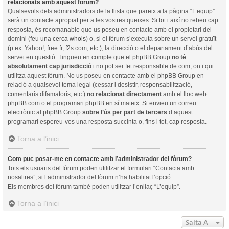
relacionats amb aquest fòrum?
Qualsevols dels administradors de la llista que pareix a la pàgina “L’equip”
serà un contacte apropiat per a les vostres queixes. Si tot i així no rebeu cap
resposta, és recomanable que us poseu en contacte amb el propietari del
domini (feu una
cerca whois
) o, si el fòrum s’executa sobre un servei gratuït
(p.ex. Yahoo!, free.fr, f2s.com, etc.), la direcció o el departament d’abús del
servei en questió. Tingueu en compte que el phpBB Group
no té
absolutament cap jurisdicció
i no pot ser fet responsable de com, on i qui
utilitza aquest fòrum. No us poseu en contacte amb el phpBB Group en
relació a qualsevol tema legal (cessar i desistir, responsabilització,
comentaris difamatoris, etc.)
no relacionat directament
amb el lloc web
phpBB.com o el programari phpBB en sí mateix. Si envieu un correu
electrònic al phpBB Group
sobre l’ús per part de tercers
d’aquest
programari espereu-vos una resposta succinta o, fins i tot, cap resposta.
Torna a l’inici
Com puc posar-me en contacte amb l’administrador del fòrum?
Tots els usuaris del fòrum poden utilitzar el formulari “Contacta amb
nosaltres”, si l’administrador del fòrum n’ha habilitat l’opció.
Els membres del fòrum també poden utilitzar l’enllaç “L’equip”.
Torna a l’inici
Salta A