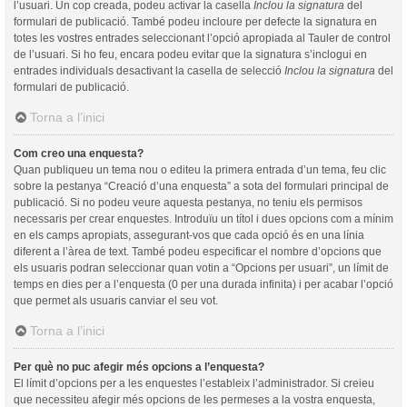
l’usuari. Un cop creada, podeu activar la casella
Inclou la signatura
del
formulari de publicació. També podeu incloure per defecte la signatura en
totes les vostres entrades seleccionant l’opció apropiada al Tauler de control
de l’usuari. Si ho feu, encara podeu evitar que la signatura s’inclogui en
entrades individuals desactivant la casella de selecció
Inclou la signatura
del
formulari de publicació.
Torna a l’inici
Com creo una enquesta?
Quan publiqueu un tema nou o editeu la primera entrada d’un tema, feu clic
sobre la pestanya “Creació d’una enquesta” a sota del formulari principal de
publicació. Si no podeu veure aquesta pestanya, no teniu els permisos
necessaris per crear enquestes. Introduïu un títol i dues opcions com a mínim
en els camps apropiats, assegurant-vos que cada opció és en una línia
diferent a l’àrea de text. També podeu especificar el nombre d’opcions que
els usuaris podran seleccionar quan votin a “Opcions per usuari”, un límit de
temps en dies per a l’enquesta (0 per una durada infinita) i per acabar l’opció
que permet als usuaris canviar el seu vot.
Torna a l’inici
Per què no puc afegir més opcions a l’enquesta?
El límit d’opcions per a les enquestes l’estableix l’administrador. Si creieu
que necessiteu afegir més opcions de les permeses a la vostra enquesta,