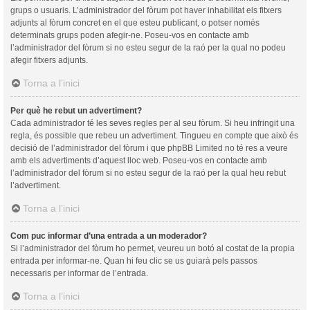
grups o usuaris. L’administrador del fòrum pot haver inhabilitat els fitxers
adjunts al fòrum concret en el que esteu publicant, o potser només
determinats grups poden afegir-ne. Poseu-vos en contacte amb
l’administrador del fòrum si no esteu segur de la raó per la qual no podeu
afegir fitxers adjunts.
Torna a l’inici
Per què he rebut un advertiment?
Cada administrador té les seves regles per al seu fòrum. Si heu infringit una
regla, és possible que rebeu un advertiment. Tingueu en compte que això és
decisió de l’administrador del fòrum i que phpBB Limited no té res a veure
amb els advertiments d’aquest lloc web. Poseu-vos en contacte amb
l’administrador del fòrum si no esteu segur de la raó per la qual heu rebut
l’advertiment.
Torna a l’inici
Com puc informar d’una entrada a un moderador?
Si l’administrador del fòrum ho permet, veureu un botó al costat de la propia
entrada per informar-ne. Quan hi feu clic se us guiarà pels passos
necessaris per informar de l’entrada.
Torna a l’inici