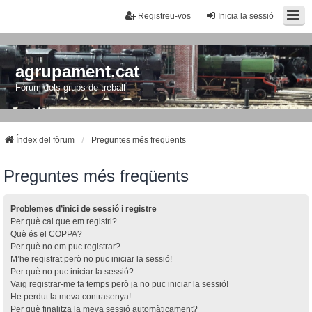
Registreu-vos
Inicia la sessió
agrupament.cat
Fòrum dels grups de treball
Índex del fòrum
Preguntes més freqüents
Preguntes més freqüents
Problemes d’inici de sessió i registre
Per què cal que em registri?
Què és el COPPA?
Per què no em puc registrar?
M’he registrat però no puc iniciar la sessió!
Per què no puc iniciar la sessió?
Vaig registrar-me fa temps però ja no puc iniciar la sessió!
He perdut la meva contrasenya!
Per què finalitza la meva sessió automàticament?