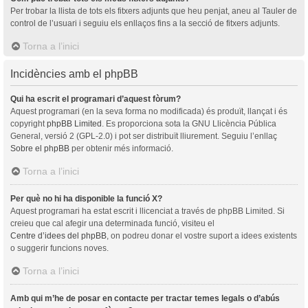
Per trobar la llista de tots els fitxers adjunts que heu penjat, aneu al Tauler de
control de l’usuari i seguiu els enllaços fins a la secció de fitxers adjunts.
Torna a l’inici
Incidències amb el phpBB
Qui ha escrit el programari d’aquest fòrum?
Aquest programari (en la seva forma no modificada) és produït, llançat i és
copyright
phpBB Limited
. Es proporciona sota la GNU Llicència Pública
General, versió 2 (GPL-2.0) i pot ser distribuït lliurement. Seguiu l’enllaç
Sobre el phpBB
per obtenir més informació.
Torna a l’inici
Per què no hi ha disponible la funció X?
Aquest programari ha estat escrit i llicenciat a través de phpBB Limited. Si
creieu que cal afegir una determinada funció, visiteu el
Centre d’idees del phpBB
, on podreu donar el vostre suport a idees existents
o suggerir funcions noves.
Torna a l’inici
Amb qui m’he de posar en contacte per tractar temes legals o d’abús