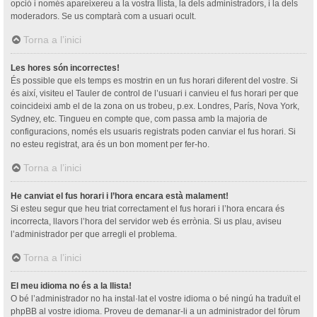
opció i només apareixereu a la vostra llista, la dels administradors, i la dels
moderadors. Se us comptarà com a usuari ocult.
Torna a l’inici
Les hores són incorrectes!
És possible que els temps es mostrin en un fus horari diferent del vostre. Si
és així, visiteu el Tauler de control de l’usuari i canvieu el fus horari per que
coincideixi amb el de la zona on us trobeu, p.ex. Londres, París, Nova York,
Sydney, etc. Tingueu en compte que, com passa amb la majoria de
configuracions, només els usuaris registrats poden canviar el fus horari. Si
no esteu registrat, ara és un bon moment per fer-ho.
Torna a l’inici
He canviat el fus horari i l’hora encara està malament!
Si esteu segur que heu triat correctament el fus horari i l’hora encara és
incorrecta, llavors l’hora del servidor web és errònia. Si us plau, aviseu
l’administrador per que arregli el problema.
Torna a l’inici
El meu idioma no és a la llista!
O bé l’administrador no ha instal·lat el vostre idioma o bé ningú ha traduït el
phpBB al vostre idioma. Proveu de demanar-li a un administrador del fòrum