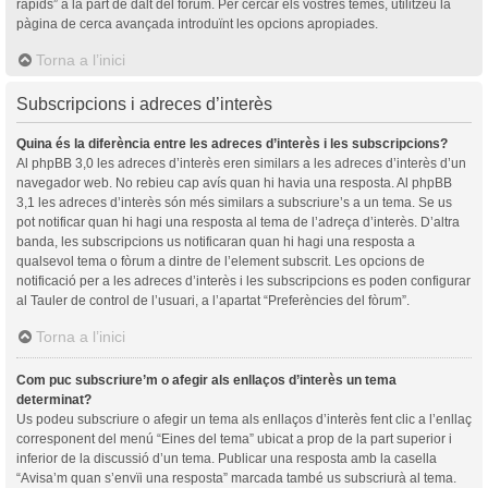
ràpids” a la part de dalt del fòrum. Per cercar els vostres temes, utilitzeu la
pàgina de cerca avançada introduïnt les opcions apropiades.
Torna a l’inici
Subscripcions i adreces d’interès
Quina és la diferència entre les adreces d’interès i les subscripcions?
Al phpBB 3,0 les adreces d’interès eren similars a les adreces d’interès d’un
navegador web. No rebieu cap avís quan hi havia una resposta. Al phpBB
3,1 les adreces d’interès són més similars a subscriure’s a un tema. Se us
pot notificar quan hi hagi una resposta al tema de l’adreça d’interès. D’altra
banda, les subscripcions us notificaran quan hi hagi una resposta a
qualsevol tema o fòrum a dintre de l’element subscrit. Les opcions de
notificació per a les adreces d’interès i les subscripcions es poden configurar
al Tauler de control de l’usuari, a l’apartat “Preferències del fòrum”.
Torna a l’inici
Com puc subscriure’m o afegir als enllaços d’interès un tema
determinat?
Us podeu subscriure o afegir un tema als enllaços d’interès fent clic a l’enllaç
corresponent del menú “Eines del tema” ubicat a prop de la part superior i
inferior de la discussió d’un tema. Publicar una resposta amb la casella
“Avisa’m quan s’envïi una resposta” marcada també us subscriurà al tema.