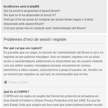
Incidències amb el phpBB
Qui ha escrit el programari d’aquest fòrum?
Per què no hi ha disponible la funció X?
Amb qui m’he de posar en contacte per tractar temes legals o d’abús
relacionats amb aquest fòrum?
Com puc posar-me en contacte amb l’administrador del fòrum?
Problemes d’inici de sessió i registre
Per què cal que em registri?
És possible que no calgui, és decisió de l’administrador del fòrum si cal o no
registrar-se per publicar missatges. Això no obstant, registrar-vos us dóna
accés a característiques addicionals no disponibles per als usuaris visitants
com ara definir avatars, missatgeria privada, enviament de correus
electrònics a altres usuaris, subscripcions a grups d’usuaris, etc. Només cal
un moment per registrar-se, per tant, és recomanable que ho feu.
Torna a l’inici
Què és el COPPA?
COPPA són les sigles en anglès del Decret de protecció de privadesa en
línia infantil (Children’s Online Privacy Protection Act) del 1998. És una llei
dels Estats Units que exigeix als llocs web que potencialment poden recollir