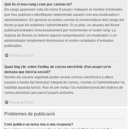
Què és el meu rang i com puc canviar-lo?
Els rangs apareixen sota els noms d’usuari i indiquen el nombre d’entrades
que heu publicat o identifiquen determinats usuaris com ara moderadors i
administradors. En general no podeu canviar la nomenclatura dels rangs del
fòrum ja que els estableix l’administrador. Si us plau, no abuseu del fòrum
publicant entrades innecessàriament per incrementar el vostre rang. La
majoria de fòrums no toleren aquest comportament i un moderador o un
administrador simplement disminuiran el vostre comptador d’entrades
publicades.
Torna a l’inici
Quan faig clic sobre l’enllaç de correu electrònic d’un usuari se’m
demana que iniciï la sessió?
Només els usuaris registrats poden enviar correus electrònics a altres
usuaris a través del formulari integrat de correu, i només si l’administrador ha
habilitat aquesta funció. Això és per evitar l’ús malintencionat del sistema de
correu electrònic per part d’usuaris anònims.
Torna a l’inici
Problemes de publicació
Com publico un tema nou o una resposta?