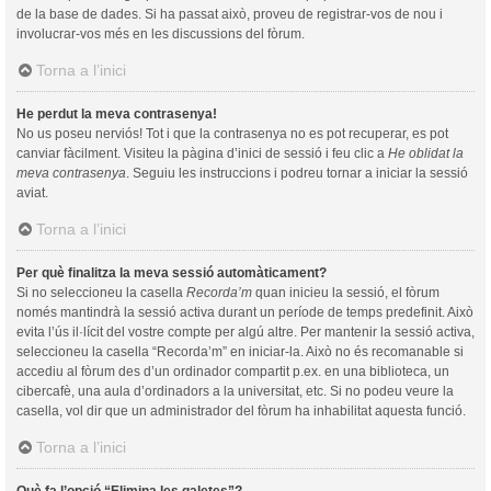
de la base de dades. Si ha passat això, proveu de registrar-vos de nou i
involucrar-vos més en les discussions del fòrum.
Torna a l’inici
He perdut la meva contrasenya!
No us poseu nerviós! Tot i que la contrasenya no es pot recuperar, es pot
canviar fàcilment. Visiteu la pàgina d’inici de sessió i feu clic a
He oblidat la
meva contrasenya
. Seguiu les instruccions i podreu tornar a iniciar la sessió
aviat.
Torna a l’inici
Per què finalitza la meva sessió automàticament?
Si no seleccioneu la casella
Recorda’m
quan inicieu la sessió, el fòrum
només mantindrà la sessió activa durant un període de temps predefinit. Això
evita l’ús il·lícit del vostre compte per algú altre. Per mantenir la sessió activa,
seleccioneu la casella “Recorda’m” en iniciar-la. Això no és recomanable si
accediu al fòrum des d’un ordinador compartit p.ex. en una biblioteca, un
cibercafè, una aula d’ordinadors a la universitat, etc. Si no podeu veure la
casella, vol dir que un administrador del fòrum ha inhabilitat aquesta funció.
Torna a l’inici
Què fa l’opció “Elimina les galetes”?