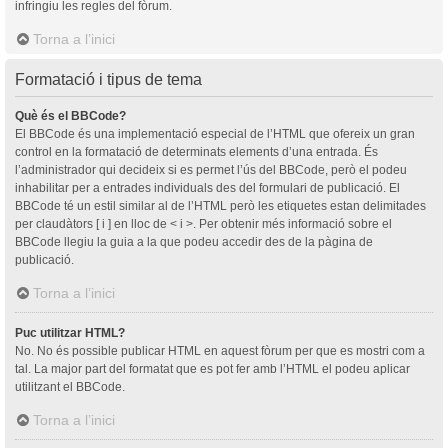
infringiu les regles del fòrum.
Torna a l’inici
Formatació i tipus de tema
Què és el BBCode?
El BBCode és una implementació especial de l’HTML que ofereix un gran
control en la formatació de determinats elements d’una entrada. És
l’administrador qui decideix si es permet l’ús del BBCode, però el podeu
inhabilitar per a entrades individuals des del formulari de publicació. El
BBCode té un estil similar al de l’HTML però les etiquetes estan delimitades
per claudàtors [ i ] en lloc de < i >. Per obtenir més informació sobre el
BBCode llegiu la guia a la que podeu accedir des de la pàgina de
publicació.
Torna a l’inici
Puc utilitzar HTML?
No. No és possible publicar HTML en aquest fòrum per que es mostri com a
tal. La major part del formatat que es pot fer amb l’HTML el podeu aplicar
utilitzant el BBCode.
Torna a l’inici