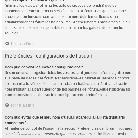
“Elimina les galetes” elimina les galetes creades pel phpBB que us
mantenen autenticat i amb la sessió iniciada al fòrum. Les galetes també
proporcionen funcions com ara el seguiment dels temes llegits si un
administrador del fòrum les ha habilitat. Si experimenteu problemes d’inici i
finalització de sessió, és possible que eliminar les galetes del fòrum ho
solucioni.
Torna a l’inici
Preferències i configuracions de l’usuari
Com puc canviar les meves configuracions?
Si sou un usuari registrat, totes les vostres configuracions s’emmagatzemen
a la base de dades del fòrum. Per modificar-les, visiteu el Tauler de control
de l’usuari a través de l’enllaç que trobareu habitualment fent clic al vostre
nom d’usuari a la part superior de les pàgines del fòrum. Aquest sistema us
permet canviar totes les vostres configuracions i preferències.
Torna a l’inici
Com puc evitar que el meu nom d’usuari aparegui a la llista d’usuaris
connectats?
Al Tauler de control de l’usuari, a la secció “Preferències del fòrum”, trobareu
l’opció
Oculta la meva presència quan estic connectat
. Habiliteu aquesta