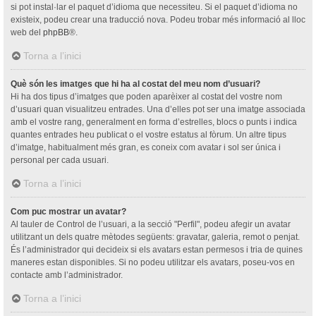
si pot instal·lar el paquet d’idioma que necessiteu. Si el paquet d’idioma no
existeix, podeu crear una traducció nova. Podeu trobar més informació al lloc
web del
phpBB
®.
Torna a l’inici
Què són les imatges que hi ha al costat del meu nom d’usuari?
Hi ha dos tipus d’imatges que poden aparèixer al costat del vostre nom
d’usuari quan visualitzeu entrades. Una d’elles pot ser una imatge associada
amb el vostre rang, generalment en forma d’estrelles, blocs o punts i indica
quantes entrades heu publicat o el vostre estatus al fòrum. Un altre tipus
d’imatge, habitualment més gran, es coneix com avatar i sol ser única i
personal per cada usuari.
Torna a l’inici
Com puc mostrar un avatar?
Al tauler de Control de l’usuari, a la secció "Perfil", podeu afegir un avatar
utilitzant un dels quatre mètodes següents: gravatar, galeria, remot o penjat.
És l’administrador qui decideix si els avatars estan permesos i tria de quines
maneres estan disponibles. Si no podeu utilitzar els avatars, poseu-vos en
contacte amb l’administrador.
Torna a l’inici