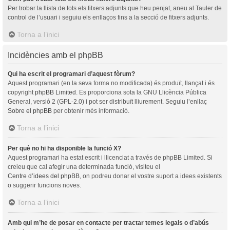
Per trobar la llista de tots els fitxers adjunts que heu penjat, aneu al Tauler de
control de l’usuari i seguiu els enllaços fins a la secció de fitxers adjunts.
Torna a l’inici
Incidències amb el phpBB
Qui ha escrit el programari d’aquest fòrum?
Aquest programari (en la seva forma no modificada) és produït, llançat i és
copyright
phpBB Limited
. Es proporciona sota la GNU Llicència Pública
General, versió 2 (GPL-2.0) i pot ser distribuït lliurement. Seguiu l’enllaç
Sobre el phpBB
per obtenir més informació.
Torna a l’inici
Per què no hi ha disponible la funció X?
Aquest programari ha estat escrit i llicenciat a través de phpBB Limited. Si
creieu que cal afegir una determinada funció, visiteu el
Centre d’idees del phpBB
, on podreu donar el vostre suport a idees existents
o suggerir funcions noves.
Torna a l’inici
Amb qui m’he de posar en contacte per tractar temes legals o d’abús