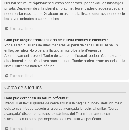
l’usuari per veure ràpidament si estan connectats i per enviar-los missatges
privats. Depenent de si la plantilla ho admet, les entrades d’aquests usuaris
poden estar ressaltades. Si afegiu un usuari a la llista d’enemics, per defecte
les seves entrades estaran ocultes.
Torna a l’inici
Com puc afegir o treure usuaris de la llista d’amics o enemics?
Podeu afegir usuaris de dues maneres. Al perfil de cada usuari, hi ha un
enllaç per afegir-lo o bé a la llista d’amics o bé a la d’enemics.
Alternativament, des del Tauler de control de l’usuari, podeu afegir usuaris
directament introduïnt el seu nom d’usuari. També podeu treure usuaris de la
llista utilitzant la mateixa pàgina.
Torna a l’inici
Cerca dels fòrums
Com puc cercar en un fòrum o fòrums?
Introduïu el text al quadre de cerca situat a la pàgina d’índex, dels fòrums o
dels temes. Podeu accedir a la cerca avançada fent clic a l’enllaç “Cerca
avançada” disponible a totes les pàgines del fòrum. La manera com
s’accedeix a la cerca pot dependre de l’estil utilitzat pel fòrum.
Torna a l’inici