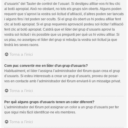
d’usuaris” del Tauler de control de l’usuari. Si desitgeu afiliar-vos-hi feu clic
al botó apropiat. Això no obstant, no tots els grups són oberts. Alguns poden
requerir que s’aprovi la vostra sol·licitud d’afiliació, d’altres poden ser tancats
i alguns fins i tot poden ser ocults. Si el grup és obert us hi podeu afiliar fent
clic al botó apropiat. Si el grup requereix aprovació podeu sol·licitar l’afiliació
fent clic al botó apropiat. Caldrà que el líder del grup d’usuaris aprovi la
vostra sol·licitud i és possible que us pregunti per què us hi voleu afiliar. Si
us plau, no assetgeu el líder del grup si rebutja la vostra sol·licitud ja que
tindrà les seves raons.
Torna a l’inici
Com puc convertir-me en líder d’un grup d’usuaris?
Habitualment, el líder l’assigna l’administrador del fòrum quan crea el grup
d’usuaris. Si esteu interessats a crear un grup d’usuaris, proveu de posar-
vos en contacte amb l’administrador del fòrum enviant-li un missatge privat.
Torna a l’inici
Per què alguns grups d’usuaris tenen un color diferent?
L’administrador del fòrum pot assignar un color a un grup d’usuaris per fer
que sigui més fàcil identificar-ne els membres.
Torna a l’inici