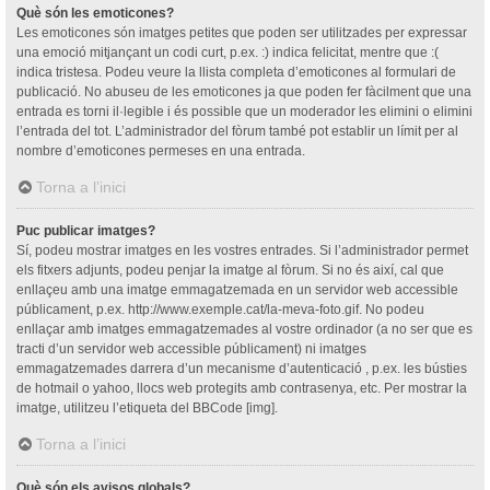
Què són les emoticones?
Les emoticones són imatges petites que poden ser utilitzades per expressar
una emoció mitjançant un codi curt, p.ex. :) indica felicitat, mentre que :(
indica tristesa. Podeu veure la llista completa d’emoticones al formulari de
publicació. No abuseu de les emoticones ja que poden fer fàcilment que una
entrada es torni il·legible i és possible que un moderador les elimini o elimini
l’entrada del tot. L’administrador del fòrum també pot establir un límit per al
nombre d’emoticones permeses en una entrada.
Torna a l’inici
Puc publicar imatges?
Sí, podeu mostrar imatges en les vostres entrades. Si l’administrador permet
els fitxers adjunts, podeu penjar la imatge al fòrum. Si no és així, cal que
enllaçeu amb una imatge emmagatzemada en un servidor web accessible
públicament, p.ex. http://www.exemple.cat/la-meva-foto.gif. No podeu
enllaçar amb imatges emmagatzemades al vostre ordinador (a no ser que es
tracti d’un servidor web accessible públicament) ni imatges
emmagatzemades darrera d’un mecanisme d’autenticació , p.ex. les bústies
de hotmail o yahoo, llocs web protegits amb contrasenya, etc. Per mostrar la
imatge, utilitzeu l’etiqueta del BBCode [img].
Torna a l’inici
Què són els avisos globals?