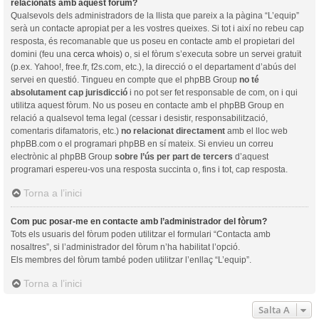
relacionats amb aquest fòrum?
Qualsevols dels administradors de la llista que pareix a la pàgina “L’equip”
serà un contacte apropiat per a les vostres queixes. Si tot i així no rebeu cap
resposta, és recomanable que us poseu en contacte amb el propietari del
domini (feu una
cerca whois
) o, si el fòrum s’executa sobre un servei gratuït
(p.ex. Yahoo!, free.fr, f2s.com, etc.), la direcció o el departament d’abús del
servei en questió. Tingueu en compte que el phpBB Group
no té
absolutament cap jurisdicció
i no pot ser fet responsable de com, on i qui
utilitza aquest fòrum. No us poseu en contacte amb el phpBB Group en
relació a qualsevol tema legal (cessar i desistir, responsabilització,
comentaris difamatoris, etc.)
no relacionat directament
amb el lloc web
phpBB.com o el programari phpBB en sí mateix. Si envieu un correu
electrònic al phpBB Group
sobre l’ús per part de tercers
d’aquest
programari espereu-vos una resposta succinta o, fins i tot, cap resposta.
Torna a l’inici
Com puc posar-me en contacte amb l’administrador del fòrum?
Tots els usuaris del fòrum poden utilitzar el formulari “Contacta amb
nosaltres”, si l’administrador del fòrum n’ha habilitat l’opció.
Els membres del fòrum també poden utilitzar l’enllaç “L’equip”.
Torna a l’inici
Salta A