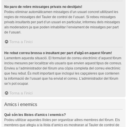
No paro de rebre missatges privats no desitjats!
Podeu eliminar automàticamen missatges d’un usuari concret utilitzant les
regles de missatges del Tauler de control de l’usuari. Si rebeu missatges
privats insultants per part d’un usuari en particular, informeu dels missatges
als moderadors ja que poden inhabilitar l’enviament de missatges per part
de l’usuari.
Torna a l’inici
He rebut correu brossa o insultant per part d’algú en aquest fòrum!
Lamentem aquesta situació. El formulari de correu electrònic d’aquest fòrum
inclou mesures per localitzar els usuaris que envien aquest tipus de correus.
Envieu a l’administrador del fòrum una còpia completa del correu electrònic
que heu rebut. És molt important que inclogui les capçaleres que contenen
la informació de l’usuari que ha enviat el correu. L’administrador del fòrum
se’n pot ocupar.
Torna a l’inici
Amics i enemics
Què són les llistes d’amics i enemics?
Podeu utilitzar aquestes llistes per organitzar altres membres del fòrum. Els
membres que afegiu a la llista d’amics es mostraran al Tauler de control de