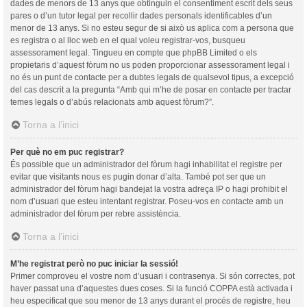
dades de menors de 13 anys que obtinguin el consentiment escrit dels seus
pares o d’un tutor legal per recollir dades personals identificables d’un
menor de 13 anys. Si no esteu segur de si això us aplica com a persona que
es registra o al lloc web en el qual voleu registrar-vos, busqueu
assessorament legal. Tingueu en compte que phpBB Limited o els
propietaris d’aquest fòrum no us poden proporcionar assessorament legal i
no és un punt de contacte per a dubtes legals de qualsevol tipus, a excepció
del cas descrit a la pregunta “Amb qui m’he de posar en contacte per tractar
temes legals o d’abús relacionats amb aquest fòrum?”.
Torna a l’inici
Per què no em puc registrar?
És possible que un administrador del fòrum hagi inhabilitat el registre per
evitar que visitants nous es pugin donar d’alta. També pot ser que un
administrador del fòrum hagi bandejat la vostra adreça IP o hagi prohibit el
nom d’usuari que esteu intentant registrar. Poseu-vos en contacte amb un
administrador del fòrum per rebre assistència.
Torna a l’inici
M’he registrat però no puc iniciar la sessió!
Primer comproveu el vostre nom d’usuari i contrasenya. Si són correctes, pot
haver passat una d’aquestes dues coses. Si la funció COPPA està activada i
heu especificat que sou menor de 13 anys durant el procés de registre, heu