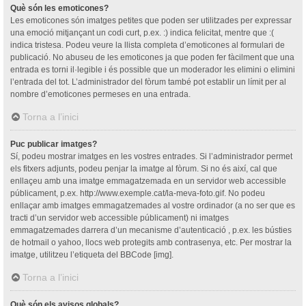
Què són les emoticones?
Les emoticones són imatges petites que poden ser utilitzades per expressar
una emoció mitjançant un codi curt, p.ex. :) indica felicitat, mentre que :(
indica tristesa. Podeu veure la llista completa d’emoticones al formulari de
publicació. No abuseu de les emoticones ja que poden fer fàcilment que una
entrada es torni il·legible i és possible que un moderador les elimini o elimini
l’entrada del tot. L’administrador del fòrum també pot establir un límit per al
nombre d’emoticones permeses en una entrada.
Torna a l’inici
Puc publicar imatges?
Sí, podeu mostrar imatges en les vostres entrades. Si l’administrador permet
els fitxers adjunts, podeu penjar la imatge al fòrum. Si no és així, cal que
enllaçeu amb una imatge emmagatzemada en un servidor web accessible
públicament, p.ex. http://www.exemple.cat/la-meva-foto.gif. No podeu
enllaçar amb imatges emmagatzemades al vostre ordinador (a no ser que es
tracti d’un servidor web accessible públicament) ni imatges
emmagatzemades darrera d’un mecanisme d’autenticació , p.ex. les bústies
de hotmail o yahoo, llocs web protegits amb contrasenya, etc. Per mostrar la
imatge, utilitzeu l’etiqueta del BBCode [img].
Torna a l’inici
Què són els avisos globals?