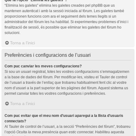
“Elimina les galetes” elimina les galetes creades pel phpBB que us
mantenen autenticat i amb la sessió iniciada al fòrum. Les galetes també
proporcionen funcions com ara el seguiment dels temes llegits si un
administrador del fòrum les ha habilitat. Si experimenteu problemes d’inici i
finalització de sessió, és possible que eliminar les galetes del fòrum ho
solucioni.
Torna a l’inici
Preferències i configuracions de l’usuari
Com puc canviar les meves configuracions?
Si sou un usuari registrat, totes les vostres configuracions s’emmagatzemen
a la base de dades del fòrum. Per modificar-les, visiteu el Tauler de control
de l’usuari a través de l’enllaç que trobareu habitualment fent clic al vostre
nom d’usuari a la part superior de les pàgines del fòrum. Aquest sistema us
permet canviar totes les vostres configuracions i preferències.
Torna a l’inici
Com puc evitar que el meu nom d’usuari aparegui a la llista d’usuaris
connectats?
Al Tauler de control de l’usuari, a la secció “Preferències del fòrum”, trobareu
l’opció
Oculta la meva presència quan estic connectat
. Habiliteu aquesta