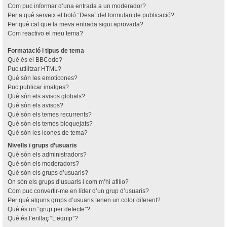
Com puc informar d’una entrada a un moderador?
Per a què serveix el botó “Desa” del formulari de publicació?
Per què cal que la meva entrada sigui aprovada?
Com reactivo el meu tema?
Formatació i tipus de tema
Què és el BBCode?
Puc utilitzar HTML?
Què són les emoticones?
Puc publicar imatges?
Què són els avisos globals?
Què són els avisos?
Què són els temes recurrents?
Què són els temes bloquejats?
Què són les icones de tema?
Nivells i grups d’usuaris
Què són els administradors?
Què són els moderadors?
Què són els grups d’usuaris?
On són els grups d’usuaris i com m’hi afilio?
Com puc convertir-me en líder d’un grup d’usuaris?
Per què alguns grups d’usuaris tenen un color diferent?
Què és un “grup per defecte”?
Què és l’enllaç “L’equip”?