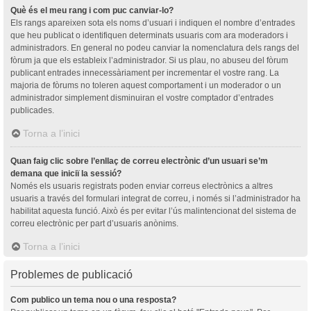
Què és el meu rang i com puc canviar-lo?
Els rangs apareixen sota els noms d’usuari i indiquen el nombre d’entrades
que heu publicat o identifiquen determinats usuaris com ara moderadors i
administradors. En general no podeu canviar la nomenclatura dels rangs del
fòrum ja que els estableix l’administrador. Si us plau, no abuseu del fòrum
publicant entrades innecessàriament per incrementar el vostre rang. La
majoria de fòrums no toleren aquest comportament i un moderador o un
administrador simplement disminuiran el vostre comptador d’entrades
publicades.
Torna a l’inici
Quan faig clic sobre l’enllaç de correu electrònic d’un usuari se’m
demana que iniciï la sessió?
Només els usuaris registrats poden enviar correus electrònics a altres
usuaris a través del formulari integrat de correu, i només si l’administrador ha
habilitat aquesta funció. Això és per evitar l’ús malintencionat del sistema de
correu electrònic per part d’usuaris anònims.
Torna a l’inici
Problemes de publicació
Com publico un tema nou o una resposta?