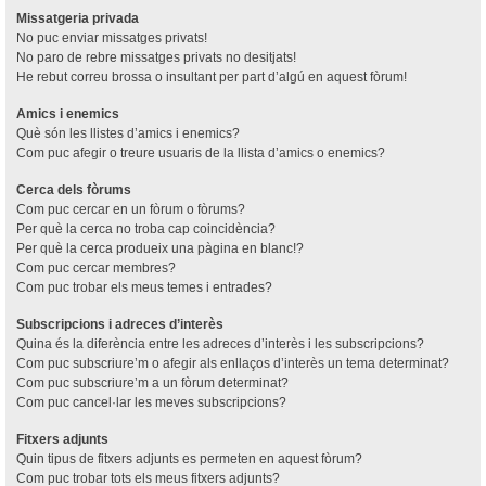
Missatgeria privada
No puc enviar missatges privats!
No paro de rebre missatges privats no desitjats!
He rebut correu brossa o insultant per part d’algú en aquest fòrum!
Amics i enemics
Què són les llistes d’amics i enemics?
Com puc afegir o treure usuaris de la llista d’amics o enemics?
Cerca dels fòrums
Com puc cercar en un fòrum o fòrums?
Per què la cerca no troba cap coincidència?
Per què la cerca produeix una pàgina en blanc!?
Com puc cercar membres?
Com puc trobar els meus temes i entrades?
Subscripcions i adreces d’interès
Quina és la diferència entre les adreces d’interès i les subscripcions?
Com puc subscriure’m o afegir als enllaços d’interès un tema determinat?
Com puc subscriure’m a un fòrum determinat?
Com puc cancel·lar les meves subscripcions?
Fitxers adjunts
Quin tipus de fitxers adjunts es permeten en aquest fòrum?
Com puc trobar tots els meus fitxers adjunts?