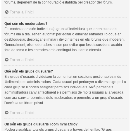
fòrums, depenent de la configuració establida pel creador del fòrum.
Torna a l’inici
Què són els moderadors?
Els moderadors són individus (o grups d’individus) que tenen cura dels
fòrums dia a dia. Tenen autoritat per editar o eliminar entrades i bloquejar,
desbloquejar, desplaçar eliminar i dividir temes en els fòrums que moderen.
Generalment, els moderadors hi són per evitar que les discussions acabin
fora de tema o les entrades amb contingut insultant o ofensiu.
Torna a l’inici
Què són els grups d’usuaris?
Els grups d’usuaris divideixen la comunitat en seccions gestionables més
fàcilment pels administradors. Cada usuari pot pertànyer a diversos grups i a
cada grup se li poden assignar permisos individuals. Això permet als
administradors canviar fàcilment els permisos de molts usuaris a la vegada,
com ara canviar permisos dels moderadors o permetre a un grup d’usuaris
l’accés a un fòrum privat.
Torna a l’inici
On són els grups d’usuaris i com m’hi afilio?
Podeu visualitzar tots els grups d’usuaris a través de l’enllaç “Grups