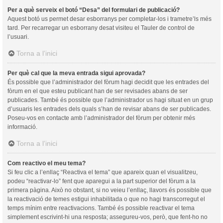
Per a què serveix el botó “Desa” del formulari de publicació?
Aquest botó us permet desar esborranys per completar-los i trametre’ls més
tard. Per recarregar un esborrany desat visiteu el Tauler de control de
l’usuari.
Torna a l’inici
Per què cal que la meva entrada sigui aprovada?
És possible que l’administrador del fòrum hagi decidit que les entrades del
fòrum en el que esteu publicant han de ser revisades abans de ser
publicades. També és possible que l’administrador us hagi situat en un grup
d’usuaris les entrades dels quals s’han de revisar abans de ser publicades.
Poseu-vos en contacte amb l’administrador del fòrum per obtenir més
informació.
Torna a l’inici
Com reactivo el meu tema?
Si feu clic a l’enllaç “Reactiva el tema” que apareix quan el visualitzeu,
podeu “reactivar-lo” fent que aparegui a la part superior del fòrum a la
primera pàgina. Això no obstant, si no veieu l’enllaç, llavors és possible que
la reactivació de temes estigui inhabilitada o que no hagi transcorregut el
temps mínim entre reactivacions. També és possible reactivar el tema
simplement escrivint-hi una resposta; assegureu-vos, però, que fent-ho no