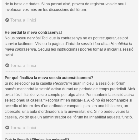
de la base de dades. Si ha passat això, proveu de registrar-vos de nou i
involucrar-vos més en les discussions del fòrum.
Torna a l’inici
He perdut la meva contrasenya!
No us poseu nerviós! Tot i que la contrasenya no es pot recuperar, es pot
canviar fàcilment. Visiteu la pàgina d’inici de sessió i feu clic a
He oblidat la
meva contrasenya
. Seguiu les instruccions i podreu tornar a iniciar la sessió
aviat.
Torna a l’inici
Per què finalitza la meva sessió automàticament?
Si no seleccioneu la casella
Recorda’m
quan inicieu la sessió, el fòrum
només mantindrà la sessió activa durant un període de temps predefinit. Això
evita l’ús il·lícit del vostre compte per algú altre. Per mantenir la sessió activa,
seleccioneu la casella “Recorda’m” en iniciar-la. Això no és recomanable si
accediu al fòrum des d’un ordinador compartit p.ex. en una biblioteca, un
cibercafè, una aula d’ordinadors a la universitat, etc. Si no podeu veure la
casella, vol dir que un administrador del fòrum ha inhabilitat aquesta funció.
Torna a l’inici
Què fa l’opció “Elimina les galetes”?