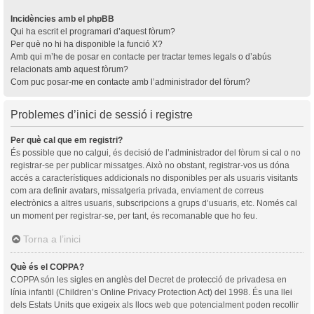
Incidències amb el phpBB
Qui ha escrit el programari d’aquest fòrum?
Per què no hi ha disponible la funció X?
Amb qui m’he de posar en contacte per tractar temes legals o d’abús
relacionats amb aquest fòrum?
Com puc posar-me en contacte amb l’administrador del fòrum?
Problemes d’inici de sessió i registre
Per què cal que em registri?
És possible que no calgui, és decisió de l’administrador del fòrum si cal o no
registrar-se per publicar missatges. Això no obstant, registrar-vos us dóna
accés a característiques addicionals no disponibles per als usuaris visitants
com ara definir avatars, missatgeria privada, enviament de correus
electrònics a altres usuaris, subscripcions a grups d’usuaris, etc. Només cal
un moment per registrar-se, per tant, és recomanable que ho feu.
Torna a l’inici
Què és el COPPA?
COPPA són les sigles en anglès del Decret de protecció de privadesa en
línia infantil (Children’s Online Privacy Protection Act) del 1998. És una llei
dels Estats Units que exigeix als llocs web que potencialment poden recollir