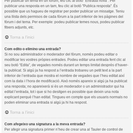
Per publicar un tema en un fòrum, feu clic al botó "Entrada nova". Per
publicar una resposta en un tam, feu clic al botó "Publica resposta". És
possible que us hagueu de registrar per poder publicar un missatge. Teniu
una llista dels permisos de cada fòrum a la part inferior de les pàgines del
fòrum i del tema. Per exemple: podeu publicar temes nous, podeu publicar
fitxers adjunts, etc.
Torna a l’inici
Com edito o elimino una entrada?
Si no sou administrador o moderador del fòrum, només podeu editar o
modificar les vostres pròpies entrades. Podeu editar una entrada fent clic al
seu botó “Edita”, de vegades només durant un temps limitat després d’haver-
la publicat. Si algú ja ha respost a l’entrada trobareu un petit text a la part
inferior de l’entrada que mostra el nombre de vegades que l’heu editat així
com la data i l’hora de modificació. Això només apareix si algú ja ha publicat
una resposta; no apareixerà si és un moderador o un administrador qui ha
editat l’entrada, tot i que si ho desitgen es possible que deixin una nota
explicant perquè l’han editat. Tingueu en compte que els usuaris normals no
poden eliminar una entrada si algú ja hi ha respost.
Torna a l’inici
Com afegeixo una signatura a la meva entrada?
Per afegir una signatura primer n’heu de crear una al Tauler de control de