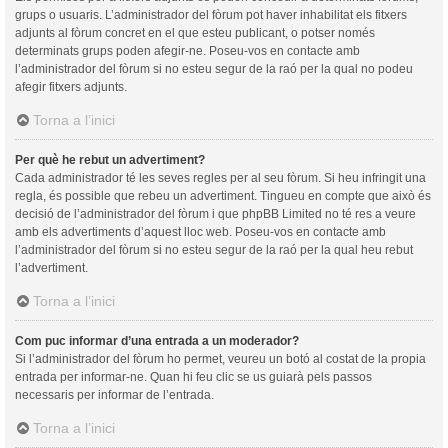
grups o usuaris. L’administrador del fòrum pot haver inhabilitat els fitxers
adjunts al fòrum concret en el que esteu publicant, o potser només
determinats grups poden afegir-ne. Poseu-vos en contacte amb
l’administrador del fòrum si no esteu segur de la raó per la qual no podeu
afegir fitxers adjunts.
Torna a l’inici
Per què he rebut un advertiment?
Cada administrador té les seves regles per al seu fòrum. Si heu infringit una
regla, és possible que rebeu un advertiment. Tingueu en compte que això és
decisió de l’administrador del fòrum i que phpBB Limited no té res a veure
amb els advertiments d’aquest lloc web. Poseu-vos en contacte amb
l’administrador del fòrum si no esteu segur de la raó per la qual heu rebut
l’advertiment.
Torna a l’inici
Com puc informar d’una entrada a un moderador?
Si l’administrador del fòrum ho permet, veureu un botó al costat de la propia
entrada per informar-ne. Quan hi feu clic se us guiarà pels passos
necessaris per informar de l’entrada.
Torna a l’inici