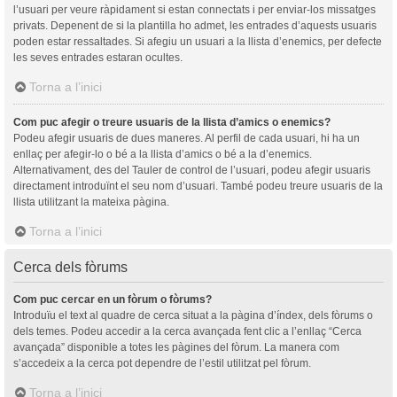
l’usuari per veure ràpidament si estan connectats i per enviar-los missatges
privats. Depenent de si la plantilla ho admet, les entrades d’aquests usuaris
poden estar ressaltades. Si afegiu un usuari a la llista d’enemics, per defecte
les seves entrades estaran ocultes.
Torna a l’inici
Com puc afegir o treure usuaris de la llista d’amics o enemics?
Podeu afegir usuaris de dues maneres. Al perfil de cada usuari, hi ha un
enllaç per afegir-lo o bé a la llista d’amics o bé a la d’enemics.
Alternativament, des del Tauler de control de l’usuari, podeu afegir usuaris
directament introduïnt el seu nom d’usuari. També podeu treure usuaris de la
llista utilitzant la mateixa pàgina.
Torna a l’inici
Cerca dels fòrums
Com puc cercar en un fòrum o fòrums?
Introduïu el text al quadre de cerca situat a la pàgina d’índex, dels fòrums o
dels temes. Podeu accedir a la cerca avançada fent clic a l’enllaç “Cerca
avançada” disponible a totes les pàgines del fòrum. La manera com
s’accedeix a la cerca pot dependre de l’estil utilitzat pel fòrum.
Torna a l’inici