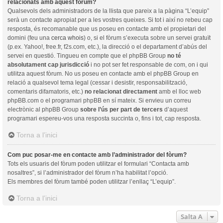
relacionats amb aquest fòrum?
Qualsevols dels administradors de la llista que pareix a la pàgina “L’equip”
serà un contacte apropiat per a les vostres queixes. Si tot i així no rebeu cap
resposta, és recomanable que us poseu en contacte amb el propietari del
domini (feu una
cerca whois
) o, si el fòrum s’executa sobre un servei gratuït
(p.ex. Yahoo!, free.fr, f2s.com, etc.), la direcció o el departament d’abús del
servei en questió. Tingueu en compte que el phpBB Group
no té
absolutament cap jurisdicció
i no pot ser fet responsable de com, on i qui
utilitza aquest fòrum. No us poseu en contacte amb el phpBB Group en
relació a qualsevol tema legal (cessar i desistir, responsabilització,
comentaris difamatoris, etc.)
no relacionat directament
amb el lloc web
phpBB.com o el programari phpBB en sí mateix. Si envieu un correu
electrònic al phpBB Group
sobre l’ús per part de tercers
d’aquest
programari espereu-vos una resposta succinta o, fins i tot, cap resposta.
Torna a l’inici
Com puc posar-me en contacte amb l’administrador del fòrum?
Tots els usuaris del fòrum poden utilitzar el formulari “Contacta amb
nosaltres”, si l’administrador del fòrum n’ha habilitat l’opció.
Els membres del fòrum també poden utilitzar l’enllaç “L’equip”.
Torna a l’inici
Salta A