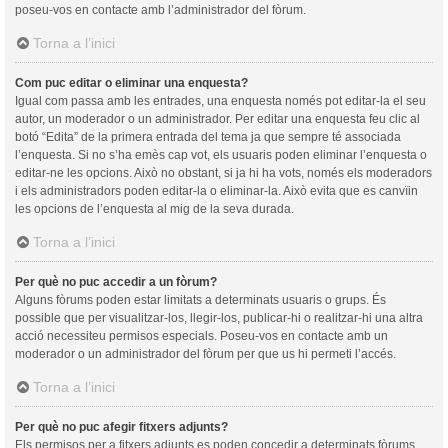
poseu-vos en contacte amb l’administrador del fòrum.
Torna a l’inici
Com puc editar o eliminar una enquesta?
Igual com passa amb les entrades, una enquesta només pot editar-la el seu
autor, un moderador o un administrador. Per editar una enquesta feu clic al
botó “Edita” de la primera entrada del tema ja que sempre té associada
l’enquesta. Si no s’ha emès cap vot, els usuaris poden eliminar l’enquesta o
editar-ne les opcions. Això no obstant, si ja hi ha vots, només els moderadors
i els administradors poden editar-la o eliminar-la. Això evita que es canvïin
les opcions de l’enquesta al mig de la seva durada.
Torna a l’inici
Per què no puc accedir a un fòrum?
Alguns fòrums poden estar limitats a determinats usuaris o grups. És
possible que per visualitzar-los, llegir-los, publicar-hi o realitzar-hi una altra
acció necessiteu permisos especials. Poseu-vos en contacte amb un
moderador o un administrador del fòrum per que us hi permeti l’accés.
Torna a l’inici
Per què no puc afegir fitxers adjunts?
Els permisos per a fitxers adjunts es poden concedir a determinats fòrums,