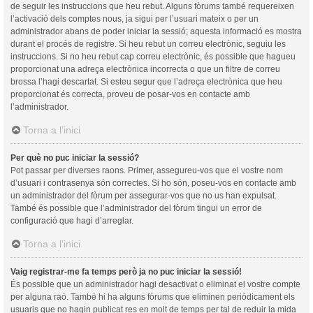
de seguir les instruccions que heu rebut. Alguns fòrums també requereixen
l’activació dels comptes nous, ja sigui per l’usuari mateix o per un
administrador abans de poder iniciar la sessió; aquesta informació es mostra
durant el procés de registre. Si heu rebut un correu electrònic, seguiu les
instruccions. Si no heu rebut cap correu electrònic, és possible que hagueu
proporcionat una adreça electrònica incorrecta o que un filtre de correu
brossa l’hagi descartat. Si esteu segur que l’adreça electrònica que heu
proporcionat és correcta, proveu de posar-vos en contacte amb
l’administrador.
Torna a l’inici
Per què no puc iniciar la sessió?
Pot passar per diverses raons. Primer, assegureu-vos que el vostre nom
d’usuari i contrasenya són correctes. Si ho són, poseu-vos en contacte amb
un administrador del fòrum per assegurar-vos que no us han expulsat.
També és possible que l’administrador del fòrum tingui un error de
configuració que hagi d’arreglar.
Torna a l’inici
Vaig registrar-me fa temps però ja no puc iniciar la sessió!
És possible que un administrador hagi desactivat o eliminat el vostre compte
per alguna raó. També hi ha alguns fòrums que eliminen periòdicament els
usuaris que no hagin publicat res en molt de temps per tal de reduir la mida