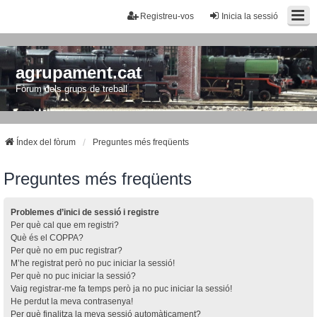
Registreu-vos
Inicia la sessió
agrupament.cat
Fòrum dels grups de treball
Índex del fòrum
Preguntes més freqüents
Preguntes més freqüents
Problemes d’inici de sessió i registre
Per què cal que em registri?
Què és el COPPA?
Per què no em puc registrar?
M’he registrat però no puc iniciar la sessió!
Per què no puc iniciar la sessió?
Vaig registrar-me fa temps però ja no puc iniciar la sessió!
He perdut la meva contrasenya!
Per què finalitza la meva sessió automàticament?