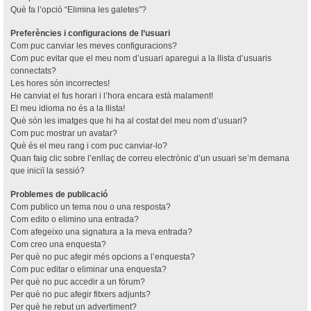
Què fa l’opció “Elimina les galetes”?
Preferències i configuracions de l’usuari
Com puc canviar les meves configuracions?
Com puc evitar que el meu nom d’usuari aparegui a la llista d’usuaris
connectats?
Les hores són incorrectes!
He canviat el fus horari i l’hora encara està malament!
El meu idioma no és a la llista!
Què són les imatges que hi ha al costat del meu nom d’usuari?
Com puc mostrar un avatar?
Què és el meu rang i com puc canviar-lo?
Quan faig clic sobre l’enllaç de correu electrònic d’un usuari se’m demana
que iniciï la sessió?
Problemes de publicació
Com publico un tema nou o una resposta?
Com edito o elimino una entrada?
Com afegeixo una signatura a la meva entrada?
Com creo una enquesta?
Per què no puc afegir més opcions a l’enquesta?
Com puc editar o eliminar una enquesta?
Per què no puc accedir a un fòrum?
Per què no puc afegir fitxers adjunts?
Per què he rebut un advertiment?