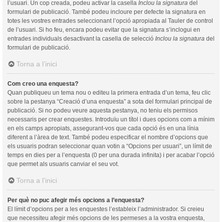
l’usuari. Un cop creada, podeu activar la casella
Inclou la signatura
del
formulari de publicació. També podeu incloure per defecte la signatura en
totes les vostres entrades seleccionant l’opció apropiada al Tauler de control
de l’usuari. Si ho feu, encara podeu evitar que la signatura s’inclogui en
entrades individuals desactivant la casella de selecció
Inclou la signatura
del
formulari de publicació.
Torna a l’inici
Com creo una enquesta?
Quan publiqueu un tema nou o editeu la primera entrada d’un tema, feu clic
sobre la pestanya “Creació d’una enquesta” a sota del formulari principal de
publicació. Si no podeu veure aquesta pestanya, no teniu els permisos
necessaris per crear enquestes. Introduïu un títol i dues opcions com a mínim
en els camps apropiats, assegurant-vos que cada opció és en una línia
diferent a l’àrea de text. També podeu especificar el nombre d’opcions que
els usuaris podran seleccionar quan votin a “Opcions per usuari”, un límit de
temps en dies per a l’enquesta (0 per una durada infinita) i per acabar l’opció
que permet als usuaris canviar el seu vot.
Torna a l’inici
Per què no puc afegir més opcions a l’enquesta?
El límit d’opcions per a les enquestes l’estableix l’administrador. Si creieu
que necessiteu afegir més opcions de les permeses a la vostra enquesta,