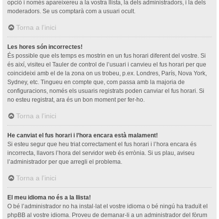
opció i només apareixereu a la vostra llista, la dels administradors, i la dels
moderadors. Se us comptarà com a usuari ocult.
Torna a l’inici
Les hores són incorrectes!
És possible que els temps es mostrin en un fus horari diferent del vostre. Si
és així, visiteu el Tauler de control de l’usuari i canvieu el fus horari per que
coincideixi amb el de la zona on us trobeu, p.ex. Londres, París, Nova York,
Sydney, etc. Tingueu en compte que, com passa amb la majoria de
configuracions, només els usuaris registrats poden canviar el fus horari. Si
no esteu registrat, ara és un bon moment per fer-ho.
Torna a l’inici
He canviat el fus horari i l’hora encara està malament!
Si esteu segur que heu triat correctament el fus horari i l’hora encara és
incorrecta, llavors l’hora del servidor web és errònia. Si us plau, aviseu
l’administrador per que arregli el problema.
Torna a l’inici
El meu idioma no és a la llista!
O bé l’administrador no ha instal·lat el vostre idioma o bé ningú ha traduït el
phpBB al vostre idioma. Proveu de demanar-li a un administrador del fòrum