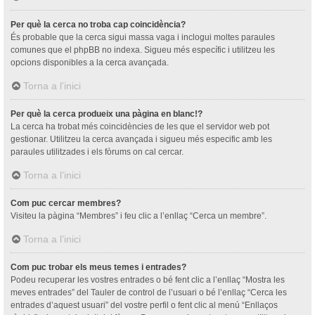
Per què la cerca no troba cap coincidència?
És probable que la cerca sigui massa vaga i inclogui moltes paraules
comunes que el phpBB no indexa. Sigueu més específic i utilitzeu les
opcions disponibles a la cerca avançada.
Torna a l’inici
Per què la cerca produeix una pàgina en blanc!?
La cerca ha trobat més coincidències de les que el servidor web pot
gestionar. Utilitzeu la cerca avançada i sigueu més especific amb les
paraules utilitzades i els fòrums on cal cercar.
Torna a l’inici
Com puc cercar membres?
Visiteu la pàgina “Membres” i feu clic a l’enllaç “Cerca un membre”.
Torna a l’inici
Com puc trobar els meus temes i entrades?
Podeu recuperar les vostres entrades o bé fent clic a l’enllaç “Mostra les
meves entrades” del Tauler de control de l’usuari o bé l’enllaç “Cerca les
entrades d’aquest usuari” del vostre perfil o fent clic al menú “Enllaços