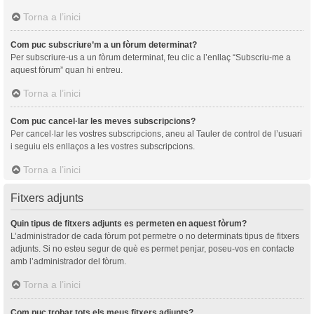
Torna a l’inici
Com puc subscriure’m a un fòrum determinat?
Per subscriure-us a un fòrum determinat, feu clic a l’enllaç “Subscriu-me a
aquest fòrum” quan hi entreu.
Torna a l’inici
Com puc cancel·lar les meves subscripcions?
Per cancel·lar les vostres subscripcions, aneu al Tauler de control de l’usuari
i seguiu els enllaços a les vostres subscripcions.
Torna a l’inici
Fitxers adjunts
Quin tipus de fitxers adjunts es permeten en aquest fòrum?
L’administrador de cada fòrum pot permetre o no determinats tipus de fitxers
adjunts. Si no esteu segur de què es permet penjar, poseu-vos en contacte
amb l’administrador del fòrum.
Torna a l’inici
Com puc trobar tots els meus fitxers adjunts?