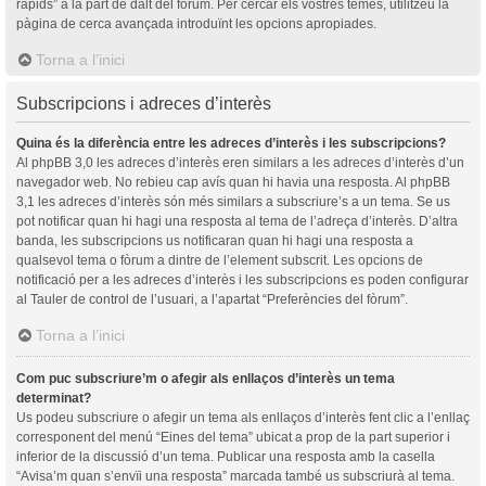
ràpids” a la part de dalt del fòrum. Per cercar els vostres temes, utilitzeu la
pàgina de cerca avançada introduïnt les opcions apropiades.
Torna a l’inici
Subscripcions i adreces d’interès
Quina és la diferència entre les adreces d’interès i les subscripcions?
Al phpBB 3,0 les adreces d’interès eren similars a les adreces d’interès d’un
navegador web. No rebieu cap avís quan hi havia una resposta. Al phpBB
3,1 les adreces d’interès són més similars a subscriure’s a un tema. Se us
pot notificar quan hi hagi una resposta al tema de l’adreça d’interès. D’altra
banda, les subscripcions us notificaran quan hi hagi una resposta a
qualsevol tema o fòrum a dintre de l’element subscrit. Les opcions de
notificació per a les adreces d’interès i les subscripcions es poden configurar
al Tauler de control de l’usuari, a l’apartat “Preferències del fòrum”.
Torna a l’inici
Com puc subscriure’m o afegir als enllaços d’interès un tema
determinat?
Us podeu subscriure o afegir un tema als enllaços d’interès fent clic a l’enllaç
corresponent del menú “Eines del tema” ubicat a prop de la part superior i
inferior de la discussió d’un tema. Publicar una resposta amb la casella
“Avisa’m quan s’envïi una resposta” marcada també us subscriurà al tema.