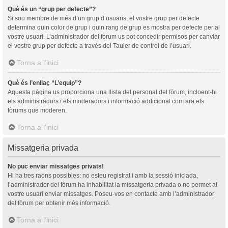
Què és un “grup per defecte”?
Si sou membre de més d’un grup d’usuaris, el vostre grup per defecte
determina quin color de grup i quin rang de grup es mostra per defecte per al
vostre usuari. L’administrador del fòrum us pot concedir permisos per canviar
el vostre grup per defecte a través del Tauler de control de l’usuari.
Torna a l’inici
Què és l’enllaç “L’equip”?
Aquesta pàgina us proporciona una llista del personal del fòrum, incloent-hi
els administradors i els moderadors i informació addicional com ara els
fòrums que moderen.
Torna a l’inici
Missatgeria privada
No puc enviar missatges privats!
Hi ha tres raons possibles: no esteu registrat i amb la sessió iniciada,
l’administrador del fòrum ha inhabilitat la missatgeria privada o no permet al
vostre usuari enviar missatges. Poseu-vos en contacte amb l’administrador
del fòrum per obtenir més informació.
Torna a l’inici