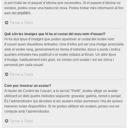
si pot instal·lar el paquet d’idioma que necessiteu. Si el paquet d’idioma no
existeix, podeu crear una traducció nova. Podeu trobar més informació al lloc
web del
phpBB
®.
Torna a l’inici
Què són les imatges que hi ha al costat del meu nom d’usuari?
Hi ha dos tipus d’imatges que poden aparèixer al costat del vostre nom
d’usuari quan visualitzeu entrades. Una d’elles pot ser una imatge associada
amb el vostre rang, generalment en forma d’estrelles, blocs o punts i indica
quantes entrades heu publicat o el vostre estatus al fòrum. Un altre tipus
d’imatge, habitualment més gran, es coneix com avatar i sol ser única i
personal per cada usuari.
Torna a l’inici
Com puc mostrar un avatar?
Al tauler de Control de l’usuari, a la secció "Perfil", podeu afegir un avatar
utilitzant un dels quatre mètodes següents: gravatar, galeria, remot o penjat.
És l’administrador qui decideix si els avatars estan permesos i tria de quines
maneres estan disponibles. Si no podeu utilitzar els avatars, poseu-vos en
contacte amb l’administrador.
Torna a l’inici