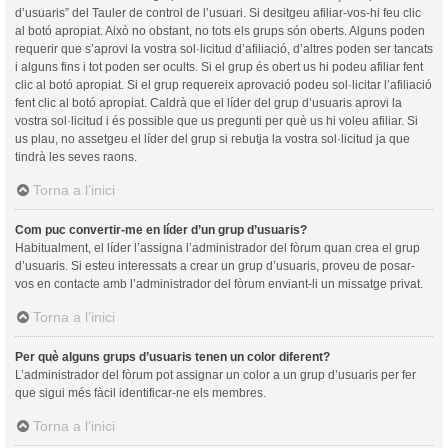
d’usuaris” del Tauler de control de l’usuari. Si desitgeu afiliar-vos-hi feu clic
al botó apropiat. Això no obstant, no tots els grups són oberts. Alguns poden
requerir que s’aprovi la vostra sol·licitud d’afiliació, d’altres poden ser tancats
i alguns fins i tot poden ser ocults. Si el grup és obert us hi podeu afiliar fent
clic al botó apropiat. Si el grup requereix aprovació podeu sol·licitar l’afiliació
fent clic al botó apropiat. Caldrà que el líder del grup d’usuaris aprovi la
vostra sol·licitud i és possible que us pregunti per què us hi voleu afiliar. Si
us plau, no assetgeu el líder del grup si rebutja la vostra sol·licitud ja que
tindrà les seves raons.
Torna a l’inici
Com puc convertir-me en líder d’un grup d’usuaris?
Habitualment, el líder l’assigna l’administrador del fòrum quan crea el grup
d’usuaris. Si esteu interessats a crear un grup d’usuaris, proveu de posar-
vos en contacte amb l’administrador del fòrum enviant-li un missatge privat.
Torna a l’inici
Per què alguns grups d’usuaris tenen un color diferent?
L’administrador del fòrum pot assignar un color a un grup d’usuaris per fer
que sigui més fàcil identificar-ne els membres.
Torna a l’inici