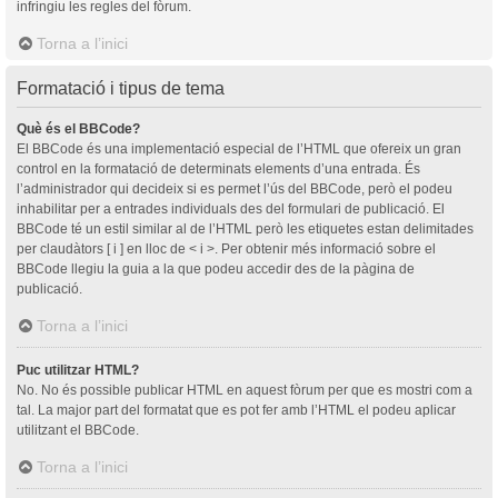
infringiu les regles del fòrum.
Torna a l’inici
Formatació i tipus de tema
Què és el BBCode?
El BBCode és una implementació especial de l’HTML que ofereix un gran
control en la formatació de determinats elements d’una entrada. És
l’administrador qui decideix si es permet l’ús del BBCode, però el podeu
inhabilitar per a entrades individuals des del formulari de publicació. El
BBCode té un estil similar al de l’HTML però les etiquetes estan delimitades
per claudàtors [ i ] en lloc de < i >. Per obtenir més informació sobre el
BBCode llegiu la guia a la que podeu accedir des de la pàgina de
publicació.
Torna a l’inici
Puc utilitzar HTML?
No. No és possible publicar HTML en aquest fòrum per que es mostri com a
tal. La major part del formatat que es pot fer amb l’HTML el podeu aplicar
utilitzant el BBCode.
Torna a l’inici