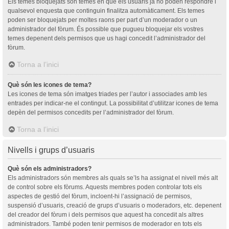
Els temes bloquejats són temes en què els usuaris ja no poden respondre i
qualsevol enquesta que continguin finalitza automàticament. Els temes
poden ser bloquejats per moltes raons per part d’un moderador o un
administrador del fòrum. És possible que pugueu bloquejar els vostres
temes depenent dels permisos que us hagi concedit l’administrador del
fòrum.
Torna a l’inici
Què són les icones de tema?
Les icones de tema són imatges triades per l’autor i associades amb les
entrades per indicar-ne el contingut. La possibilitat d’utilitzar icones de tema
depèn del permisos concedits per l’administrador del fòrum.
Torna a l’inici
Nivells i grups d’usuaris
Què són els administradors?
Els administradors són membres als quals se’ls ha assignat el nivell més alt
de control sobre els fòrums. Aquests membres poden controlar tots els
aspectes de gestió del fòrum, incloent-hi l’assignació de permisos,
suspensió d’usuaris, creació de grups d’usuaris o moderadors, etc. depenent
del creador del fòrum i dels permisos que aquest ha concedit als altres
administradors. També poden tenir permisos de moderador en tots els