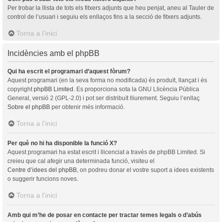
Per trobar la llista de tots els fitxers adjunts que heu penjat, aneu al Tauler de
control de l’usuari i seguiu els enllaços fins a la secció de fitxers adjunts.
Torna a l’inici
Incidències amb el phpBB
Qui ha escrit el programari d’aquest fòrum?
Aquest programari (en la seva forma no modificada) és produït, llançat i és
copyright
phpBB Limited
. Es proporciona sota la GNU Llicència Pública
General, versió 2 (GPL-2.0) i pot ser distribuït lliurement. Seguiu l’enllaç
Sobre el phpBB
per obtenir més informació.
Torna a l’inici
Per què no hi ha disponible la funció X?
Aquest programari ha estat escrit i llicenciat a través de phpBB Limited. Si
creieu que cal afegir una determinada funció, visiteu el
Centre d’idees del phpBB
, on podreu donar el vostre suport a idees existents
o suggerir funcions noves.
Torna a l’inici
Amb qui m’he de posar en contacte per tractar temes legals o d’abús