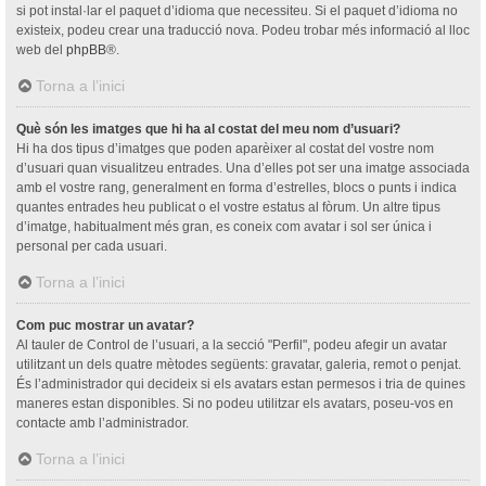
si pot instal·lar el paquet d’idioma que necessiteu. Si el paquet d’idioma no
existeix, podeu crear una traducció nova. Podeu trobar més informació al lloc
web del
phpBB
®.
Torna a l’inici
Què són les imatges que hi ha al costat del meu nom d’usuari?
Hi ha dos tipus d’imatges que poden aparèixer al costat del vostre nom
d’usuari quan visualitzeu entrades. Una d’elles pot ser una imatge associada
amb el vostre rang, generalment en forma d’estrelles, blocs o punts i indica
quantes entrades heu publicat o el vostre estatus al fòrum. Un altre tipus
d’imatge, habitualment més gran, es coneix com avatar i sol ser única i
personal per cada usuari.
Torna a l’inici
Com puc mostrar un avatar?
Al tauler de Control de l’usuari, a la secció "Perfil", podeu afegir un avatar
utilitzant un dels quatre mètodes següents: gravatar, galeria, remot o penjat.
És l’administrador qui decideix si els avatars estan permesos i tria de quines
maneres estan disponibles. Si no podeu utilitzar els avatars, poseu-vos en
contacte amb l’administrador.
Torna a l’inici