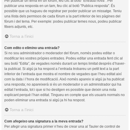
Per publicar un tema en un fòrum, feu clic al botó "Entrada nova". Per
publicar una resposta en un tam, feu clic al botó "Publica resposta". És
possible que us hagueu de registrar per poder publicar un missatge. Teniu
una llista dels permisos de cada fòrum a la part inferior de les pàgines del
fòrum i del tema. Per exemple: podeu publicar temes nous, podeu publicar
fitxers adjunts, etc.
Torna a l’inici
Com edito o elimino una entrada?
Si no sou administrador o moderador del fòrum, només podeu editar o
modificar les vostres pròpies entrades. Podeu editar una entrada fent clic al
seu botó “Edita”, de vegades només durant un temps limitat després d’haver-
la publicat. Si algú ja ha respost a l’entrada trobareu un petit text a la part
inferior de l’entrada que mostra el nombre de vegades que l’heu editat així
com la data i l’hora de modificació. Això només apareix si algú ja ha publicat
una resposta; no apareixerà si és un moderador o un administrador qui ha
editat l’entrada, tot i que si ho desitgen es possible que deixin una nota
explicant perquè l’han editat. Tingueu en compte que els usuaris normals no
poden eliminar una entrada si algú ja hi ha respost.
Torna a l’inici
Com afegeixo una signatura a la meva entrada?
Per afegir una signatura primer n’heu de crear una al Tauler de control de