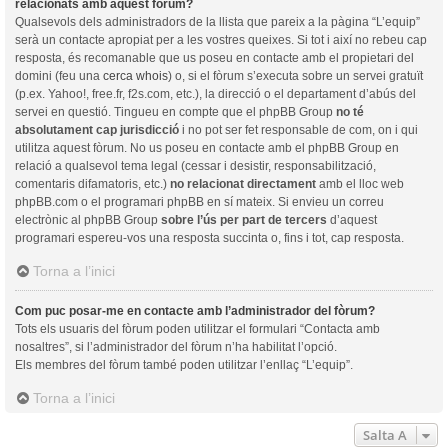
relacionats amb aquest fòrum?
Qualsevols dels administradors de la llista que pareix a la pàgina “L’equip”
serà un contacte apropiat per a les vostres queixes. Si tot i així no rebeu cap
resposta, és recomanable que us poseu en contacte amb el propietari del
domini (feu una
cerca whois
) o, si el fòrum s’executa sobre un servei gratuït
(p.ex. Yahoo!, free.fr, f2s.com, etc.), la direcció o el departament d’abús del
servei en questió. Tingueu en compte que el phpBB Group
no té
absolutament cap jurisdicció
i no pot ser fet responsable de com, on i qui
utilitza aquest fòrum. No us poseu en contacte amb el phpBB Group en
relació a qualsevol tema legal (cessar i desistir, responsabilització,
comentaris difamatoris, etc.)
no relacionat directament
amb el lloc web
phpBB.com o el programari phpBB en sí mateix. Si envieu un correu
electrònic al phpBB Group
sobre l’ús per part de tercers
d’aquest
programari espereu-vos una resposta succinta o, fins i tot, cap resposta.
Torna a l’inici
Com puc posar-me en contacte amb l’administrador del fòrum?
Tots els usuaris del fòrum poden utilitzar el formulari “Contacta amb
nosaltres”, si l’administrador del fòrum n’ha habilitat l’opció.
Els membres del fòrum també poden utilitzar l’enllaç “L’equip”.
Torna a l’inici
Salta A