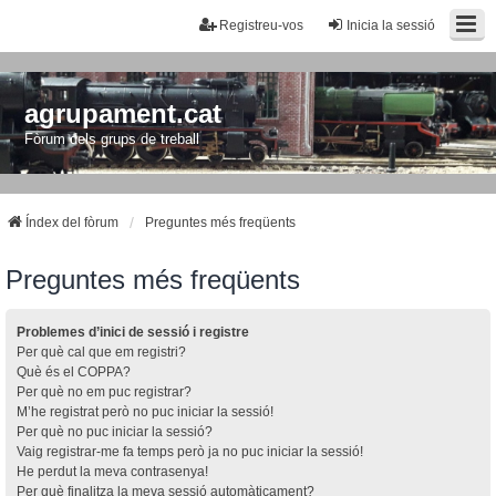
Registreu-vos
Inicia la sessió
agrupament.cat
Fòrum dels grups de treball
Índex del fòrum
Preguntes més freqüents
Preguntes més freqüents
Problemes d’inici de sessió i registre
Per què cal que em registri?
Què és el COPPA?
Per què no em puc registrar?
M’he registrat però no puc iniciar la sessió!
Per què no puc iniciar la sessió?
Vaig registrar-me fa temps però ja no puc iniciar la sessió!
He perdut la meva contrasenya!
Per què finalitza la meva sessió automàticament?