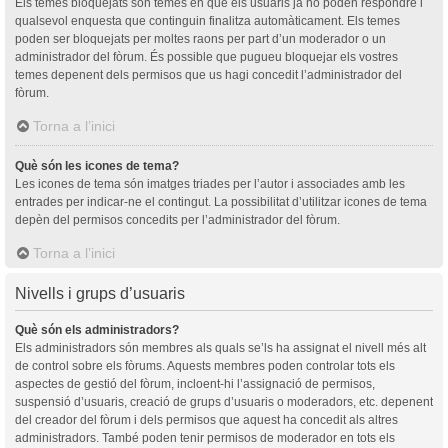
Els temes bloquejats són temes en què els usuaris ja no poden respondre i
qualsevol enquesta que continguin finalitza automàticament. Els temes
poden ser bloquejats per moltes raons per part d’un moderador o un
administrador del fòrum. És possible que pugueu bloquejar els vostres
temes depenent dels permisos que us hagi concedit l’administrador del
fòrum.
Torna a l’inici
Què són les icones de tema?
Les icones de tema són imatges triades per l’autor i associades amb les
entrades per indicar-ne el contingut. La possibilitat d’utilitzar icones de tema
depèn del permisos concedits per l’administrador del fòrum.
Torna a l’inici
Nivells i grups d’usuaris
Què són els administradors?
Els administradors són membres als quals se’ls ha assignat el nivell més alt
de control sobre els fòrums. Aquests membres poden controlar tots els
aspectes de gestió del fòrum, incloent-hi l’assignació de permisos,
suspensió d’usuaris, creació de grups d’usuaris o moderadors, etc. depenent
del creador del fòrum i dels permisos que aquest ha concedit als altres
administradors. També poden tenir permisos de moderador en tots els