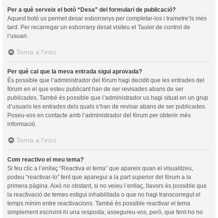
Per a què serveix el botó “Desa” del formulari de publicació?
Aquest botó us permet desar esborranys per completar-los i trametre’ls més
tard. Per recarregar un esborrany desat visiteu el Tauler de control de
l’usuari.
Torna a l’inici
Per què cal que la meva entrada sigui aprovada?
És possible que l’administrador del fòrum hagi decidit que les entrades del
fòrum en el que esteu publicant han de ser revisades abans de ser
publicades. També és possible que l’administrador us hagi situat en un grup
d’usuaris les entrades dels quals s’han de revisar abans de ser publicades.
Poseu-vos en contacte amb l’administrador del fòrum per obtenir més
informació.
Torna a l’inici
Com reactivo el meu tema?
Si feu clic a l’enllaç “Reactiva el tema” que apareix quan el visualitzeu,
podeu “reactivar-lo” fent que aparegui a la part superior del fòrum a la
primera pàgina. Això no obstant, si no veieu l’enllaç, llavors és possible que
la reactivació de temes estigui inhabilitada o que no hagi transcorregut el
temps mínim entre reactivacions. També és possible reactivar el tema
simplement escrivint-hi una resposta; assegureu-vos, però, que fent-ho no