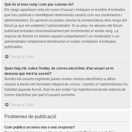
Què és el meu rang i com puc canviar-lo?
Els rangs apareixen sota els noms d’usuari i indiquen el nombre d’entrades
que heu publicat o identifiquen determinats usuaris com ara moderadors i
administradors. En general no podeu canviar la nomenclatura dels rangs del
fòrum ja que els estableix l’administrador. Si us plau, no abuseu del fòrum
publicant entrades innecessàriament per incrementar el vostre rang. La
majoria de fòrums no toleren aquest comportament i un moderador o un
administrador simplement disminuiran el vostre comptador d’entrades
publicades.
Torna a l’inici
Quan faig clic sobre l’enllaç de correu electrònic d’un usuari se’m
demana que iniciï la sessió?
Només els usuaris registrats poden enviar correus electrònics a altres
usuaris a través del formulari integrat de correu, i només si l’administrador ha
habilitat aquesta funció. Això és per evitar l’ús malintencionat del sistema de
correu electrònic per part d’usuaris anònims.
Torna a l’inici
Problemes de publicació
Com publico un tema nou o una resposta?