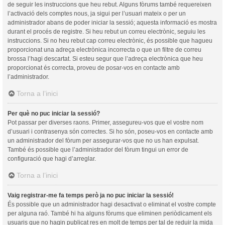
de seguir les instruccions que heu rebut. Alguns fòrums també requereixen
l’activació dels comptes nous, ja sigui per l’usuari mateix o per un
administrador abans de poder iniciar la sessió; aquesta informació es mostra
durant el procés de registre. Si heu rebut un correu electrònic, seguiu les
instruccions. Si no heu rebut cap correu electrònic, és possible que hagueu
proporcionat una adreça electrònica incorrecta o que un filtre de correu
brossa l’hagi descartat. Si esteu segur que l’adreça electrònica que heu
proporcionat és correcta, proveu de posar-vos en contacte amb
l’administrador.
Torna a l’inici
Per què no puc iniciar la sessió?
Pot passar per diverses raons. Primer, assegureu-vos que el vostre nom
d’usuari i contrasenya són correctes. Si ho són, poseu-vos en contacte amb
un administrador del fòrum per assegurar-vos que no us han expulsat.
També és possible que l’administrador del fòrum tingui un error de
configuració que hagi d’arreglar.
Torna a l’inici
Vaig registrar-me fa temps però ja no puc iniciar la sessió!
És possible que un administrador hagi desactivat o eliminat el vostre compte
per alguna raó. També hi ha alguns fòrums que eliminen periòdicament els
usuaris que no hagin publicat res en molt de temps per tal de reduir la mida