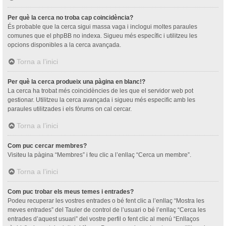
Per què la cerca no troba cap coincidència?
És probable que la cerca sigui massa vaga i inclogui moltes paraules
comunes que el phpBB no indexa. Sigueu més específic i utilitzeu les
opcions disponibles a la cerca avançada.
Torna a l’inici
Per què la cerca produeix una pàgina en blanc!?
La cerca ha trobat més coincidències de les que el servidor web pot
gestionar. Utilitzeu la cerca avançada i sigueu més especific amb les
paraules utilitzades i els fòrums on cal cercar.
Torna a l’inici
Com puc cercar membres?
Visiteu la pàgina “Membres” i feu clic a l’enllaç “Cerca un membre”.
Torna a l’inici
Com puc trobar els meus temes i entrades?
Podeu recuperar les vostres entrades o bé fent clic a l’enllaç “Mostra les
meves entrades” del Tauler de control de l’usuari o bé l’enllaç “Cerca les
entrades d’aquest usuari” del vostre perfil o fent clic al menú “Enllaços