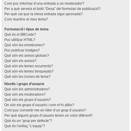
Com puc informar d’una entrada a un moderador?
Per a què serveix el botó “Desa” del formulari de publicació?
Per què cal que la meva entrada sigui aprovada?
Com reactivo el meu tema?
Formatació i tipus de tema
Què és el BBCode?
Puc utilitzar HTML?
Què són les emoticones?
Puc publicar imatges?
Què són els avisos globals?
Què són els avisos?
Què són els temes recurrents?
Què són els temes bloquejats?
Què són les icones de tema?
Nivells i grups d’usuaris
Què són els administradors?
Què són els moderadors?
Què són els grups d’usuaris?
On són els grups d’usuaris i com m’hi afilio?
Com puc convertir-me en líder d’un grup d’usuaris?
Per què alguns grups d’usuaris tenen un color diferent?
Què és un “grup per defecte”?
Què és l’enllaç “L’equip”?