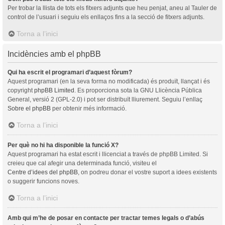
Per trobar la llista de tots els fitxers adjunts que heu penjat, aneu al Tauler de
control de l’usuari i seguiu els enllaços fins a la secció de fitxers adjunts.
Torna a l’inici
Incidències amb el phpBB
Qui ha escrit el programari d’aquest fòrum?
Aquest programari (en la seva forma no modificada) és produït, llançat i és
copyright
phpBB Limited
. Es proporciona sota la GNU Llicència Pública
General, versió 2 (GPL-2.0) i pot ser distribuït lliurement. Seguiu l’enllaç
Sobre el phpBB
per obtenir més informació.
Torna a l’inici
Per què no hi ha disponible la funció X?
Aquest programari ha estat escrit i llicenciat a través de phpBB Limited. Si
creieu que cal afegir una determinada funció, visiteu el
Centre d’idees del phpBB
, on podreu donar el vostre suport a idees existents
o suggerir funcions noves.
Torna a l’inici
Amb qui m’he de posar en contacte per tractar temes legals o d’abús