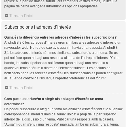
ràpids” a la part de dalt del fòrum. Per cercar els vostres temes, utilitzeu la
pàgina de cerca avançada introduïnt les opcions apropiades.
Torna a l’inici
Subscripcions i adreces d’interès
Quina és la diferència entre les adreces d’interès i les subscripcions?
Al phpBB 3,0 les adreces d’interès eren similars a les adreces d’interès d’un
navegador web. No rebieu cap avís quan hi havia una resposta. Al phpBB
3,1 les adreces d’interès són més similars a subscriure’s a un tema. Se us
pot notificar quan hi hagi una resposta al tema de l’adreça d’interès. D’altra
banda, les subscripcions us notificaran quan hi hagi una resposta a
qualsevol tema o fòrum a dintre de l’element subscrit. Les opcions de
notificació per a les adreces d’interès i les subscripcions es poden configurar
al Tauler de control de l’usuari, a l’apartat “Preferències del fòrum”.
Torna a l’inici
Com puc subscriure’m o afegir als enllaços d’interès un tema
determinat?
Us podeu subscriure o afegir un tema als enllaços d’interès fent clic a l’enllaç
corresponent del menú “Eines del tema” ubicat a prop de la part superior i
inferior de la discussió d’un tema. Publicar una resposta amb la casella
“Avisa’m quan s’envïi una resposta” marcada també us subscriurà al tema.