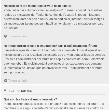
No paro de rebre missatges privats no desitjats!
Podeu eliminar automàticamen missatges d’un usuari concret utilitzant les
regles de missatges del Tauler de control de l’usuari. Si rebeu missatges
privats insultants per part d’un usuari en particular, informeu dels missatges
als moderadors ja que poden inhabilitar l’enviament de missatges per part
de l’usuari.
Torna a l’inici
He rebut correu brossa o insultant per part d’algú en aquest fòrum!
Lamentem aquesta situació. El formulari de correu electrònic d’aquest fòrum
inclou mesures per localitzar els usuaris que envien aquest tipus de correus.
Envieu a l’administrador del fòrum una còpia completa del correu electrònic
que heu rebut. És molt important que inclogui les capçaleres que contenen
la informació de l’usuari que ha enviat el correu. L’administrador del fòrum
se’n pot ocupar.
Torna a l’inici
Amics i enemics
Què són les llistes d’amics i enemics?
Podeu utilitzar aquestes llistes per organitzar altres membres del fòrum. Els
membres que afegiu a la llista d’amics es mostraran al Tauler de control de