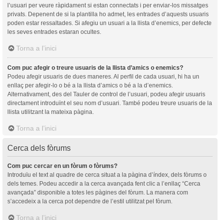
l’usuari per veure ràpidament si estan connectats i per enviar-los missatges
privats. Depenent de si la plantilla ho admet, les entrades d’aquests usuaris
poden estar ressaltades. Si afegiu un usuari a la llista d’enemics, per defecte
les seves entrades estaran ocultes.
Torna a l’inici
Com puc afegir o treure usuaris de la llista d’amics o enemics?
Podeu afegir usuaris de dues maneres. Al perfil de cada usuari, hi ha un
enllaç per afegir-lo o bé a la llista d’amics o bé a la d’enemics.
Alternativament, des del Tauler de control de l’usuari, podeu afegir usuaris
directament introduïnt el seu nom d’usuari. També podeu treure usuaris de la
llista utilitzant la mateixa pàgina.
Torna a l’inici
Cerca dels fòrums
Com puc cercar en un fòrum o fòrums?
Introduïu el text al quadre de cerca situat a la pàgina d’índex, dels fòrums o
dels temes. Podeu accedir a la cerca avançada fent clic a l’enllaç “Cerca
avançada” disponible a totes les pàgines del fòrum. La manera com
s’accedeix a la cerca pot dependre de l’estil utilitzat pel fòrum.
Torna a l’inici