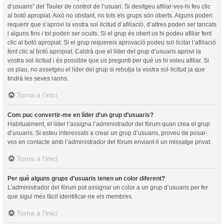
d’usuaris” del Tauler de control de l’usuari. Si desitgeu afiliar-vos-hi feu clic
al botó apropiat. Això no obstant, no tots els grups són oberts. Alguns poden
requerir que s’aprovi la vostra sol·licitud d’afiliació, d’altres poden ser tancats
i alguns fins i tot poden ser ocults. Si el grup és obert us hi podeu afiliar fent
clic al botó apropiat. Si el grup requereix aprovació podeu sol·licitar l’afiliació
fent clic al botó apropiat. Caldrà que el líder del grup d’usuaris aprovi la
vostra sol·licitud i és possible que us pregunti per què us hi voleu afiliar. Si
us plau, no assetgeu el líder del grup si rebutja la vostra sol·licitud ja que
tindrà les seves raons.
Torna a l’inici
Com puc convertir-me en líder d’un grup d’usuaris?
Habitualment, el líder l’assigna l’administrador del fòrum quan crea el grup
d’usuaris. Si esteu interessats a crear un grup d’usuaris, proveu de posar-
vos en contacte amb l’administrador del fòrum enviant-li un missatge privat.
Torna a l’inici
Per què alguns grups d’usuaris tenen un color diferent?
L’administrador del fòrum pot assignar un color a un grup d’usuaris per fer
que sigui més fàcil identificar-ne els membres.
Torna a l’inici