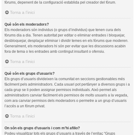
fòrums, depenent de la configuració establida pel creador del fòrum.
Torna a l’inici
Què són els moderadors?
Els moderadors són individus (o grups d’individus) que tenen cura dels
fòrums dia a dia. Tenen autoritat per editar o eliminar entrades i bloquejar,
desbloquejar, desplaçar eliminar i dividir temes en els fòrums que moderen.
Generalment, els moderadors hi són per evitar que les discussions acabin
fora de tema o les entrades amb contingut insultant o ofensiu.
Torna a l’inici
Què són els grups d’usuaris?
Els grups d’usuaris divideixen la comunitat en seccions gestionables més
fàcilment pels administradors. Cada usuari pot pertànyer a diversos grups i a
cada grup se li poden assignar permisos individuals. Això permet als
administradors canviar fàcilment els permisos de molts usuaris a la vegada,
com ara canviar permisos dels moderadors o permetre a un grup d’usuaris
l’accés a un fòrum privat.
Torna a l’inici
On són els grups d’usuaris i com m’hi afilio?
Podeu visualitzar tots els grups d’usuaris a través de l’enllaç “Grups