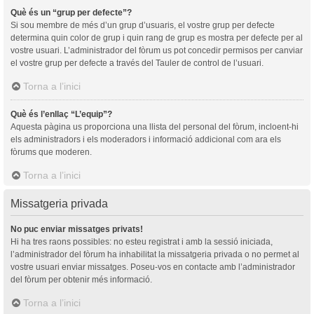
Què és un “grup per defecte”?
Si sou membre de més d’un grup d’usuaris, el vostre grup per defecte
determina quin color de grup i quin rang de grup es mostra per defecte per al
vostre usuari. L’administrador del fòrum us pot concedir permisos per canviar
el vostre grup per defecte a través del Tauler de control de l’usuari.
Torna a l’inici
Què és l’enllaç “L’equip”?
Aquesta pàgina us proporciona una llista del personal del fòrum, incloent-hi
els administradors i els moderadors i informació addicional com ara els
fòrums que moderen.
Torna a l’inici
Missatgeria privada
No puc enviar missatges privats!
Hi ha tres raons possibles: no esteu registrat i amb la sessió iniciada,
l’administrador del fòrum ha inhabilitat la missatgeria privada o no permet al
vostre usuari enviar missatges. Poseu-vos en contacte amb l’administrador
del fòrum per obtenir més informació.
Torna a l’inici