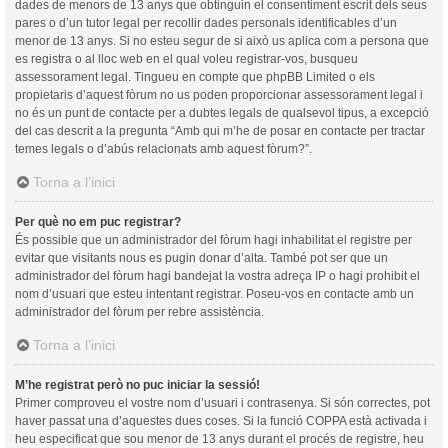
dades de menors de 13 anys que obtinguin el consentiment escrit dels seus
pares o d’un tutor legal per recollir dades personals identificables d’un
menor de 13 anys. Si no esteu segur de si això us aplica com a persona que
es registra o al lloc web en el qual voleu registrar-vos, busqueu
assessorament legal. Tingueu en compte que phpBB Limited o els
propietaris d’aquest fòrum no us poden proporcionar assessorament legal i
no és un punt de contacte per a dubtes legals de qualsevol tipus, a excepció
del cas descrit a la pregunta “Amb qui m’he de posar en contacte per tractar
temes legals o d’abús relacionats amb aquest fòrum?”.
Torna a l’inici
Per què no em puc registrar?
És possible que un administrador del fòrum hagi inhabilitat el registre per
evitar que visitants nous es pugin donar d’alta. També pot ser que un
administrador del fòrum hagi bandejat la vostra adreça IP o hagi prohibit el
nom d’usuari que esteu intentant registrar. Poseu-vos en contacte amb un
administrador del fòrum per rebre assistència.
Torna a l’inici
M’he registrat però no puc iniciar la sessió!
Primer comproveu el vostre nom d’usuari i contrasenya. Si són correctes, pot
haver passat una d’aquestes dues coses. Si la funció COPPA està activada i
heu especificat que sou menor de 13 anys durant el procés de registre, heu