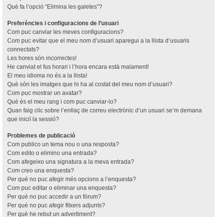
Què fa l’opció “Elimina les galetes”?
Preferències i configuracions de l’usuari
Com puc canviar les meves configuracions?
Com puc evitar que el meu nom d’usuari aparegui a la llista d’usuaris
connectats?
Les hores són incorrectes!
He canviat el fus horari i l’hora encara està malament!
El meu idioma no és a la llista!
Què són les imatges que hi ha al costat del meu nom d’usuari?
Com puc mostrar un avatar?
Què és el meu rang i com puc canviar-lo?
Quan faig clic sobre l’enllaç de correu electrònic d’un usuari se’m demana
que iniciï la sessió?
Problemes de publicació
Com publico un tema nou o una resposta?
Com edito o elimino una entrada?
Com afegeixo una signatura a la meva entrada?
Com creo una enquesta?
Per què no puc afegir més opcions a l’enquesta?
Com puc editar o eliminar una enquesta?
Per què no puc accedir a un fòrum?
Per què no puc afegir fitxers adjunts?
Per què he rebut un advertiment?