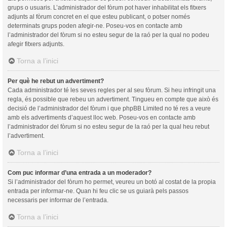
grups o usuaris. L’administrador del fòrum pot haver inhabilitat els fitxers
adjunts al fòrum concret en el que esteu publicant, o potser només
determinats grups poden afegir-ne. Poseu-vos en contacte amb
l’administrador del fòrum si no esteu segur de la raó per la qual no podeu
afegir fitxers adjunts.
Torna a l’inici
Per què he rebut un advertiment?
Cada administrador té les seves regles per al seu fòrum. Si heu infringit una
regla, és possible que rebeu un advertiment. Tingueu en compte que això és
decisió de l’administrador del fòrum i que phpBB Limited no té res a veure
amb els advertiments d’aquest lloc web. Poseu-vos en contacte amb
l’administrador del fòrum si no esteu segur de la raó per la qual heu rebut
l’advertiment.
Torna a l’inici
Com puc informar d’una entrada a un moderador?
Si l’administrador del fòrum ho permet, veureu un botó al costat de la propia
entrada per informar-ne. Quan hi feu clic se us guiarà pels passos
necessaris per informar de l’entrada.
Torna a l’inici