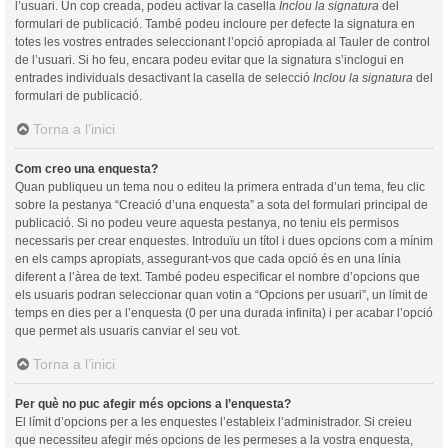
l’usuari. Un cop creada, podeu activar la casella
Inclou la signatura
del
formulari de publicació. També podeu incloure per defecte la signatura en
totes les vostres entrades seleccionant l’opció apropiada al Tauler de control
de l’usuari. Si ho feu, encara podeu evitar que la signatura s’inclogui en
entrades individuals desactivant la casella de selecció
Inclou la signatura
del
formulari de publicació.
Torna a l’inici
Com creo una enquesta?
Quan publiqueu un tema nou o editeu la primera entrada d’un tema, feu clic
sobre la pestanya “Creació d’una enquesta” a sota del formulari principal de
publicació. Si no podeu veure aquesta pestanya, no teniu els permisos
necessaris per crear enquestes. Introduïu un títol i dues opcions com a mínim
en els camps apropiats, assegurant-vos que cada opció és en una línia
diferent a l’àrea de text. També podeu especificar el nombre d’opcions que
els usuaris podran seleccionar quan votin a “Opcions per usuari”, un límit de
temps en dies per a l’enquesta (0 per una durada infinita) i per acabar l’opció
que permet als usuaris canviar el seu vot.
Torna a l’inici
Per què no puc afegir més opcions a l’enquesta?
El límit d’opcions per a les enquestes l’estableix l’administrador. Si creieu
que necessiteu afegir més opcions de les permeses a la vostra enquesta,