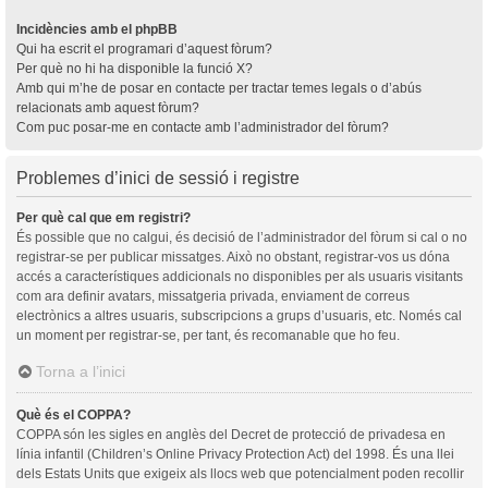
Incidències amb el phpBB
Qui ha escrit el programari d’aquest fòrum?
Per què no hi ha disponible la funció X?
Amb qui m’he de posar en contacte per tractar temes legals o d’abús
relacionats amb aquest fòrum?
Com puc posar-me en contacte amb l’administrador del fòrum?
Problemes d’inici de sessió i registre
Per què cal que em registri?
És possible que no calgui, és decisió de l’administrador del fòrum si cal o no
registrar-se per publicar missatges. Això no obstant, registrar-vos us dóna
accés a característiques addicionals no disponibles per als usuaris visitants
com ara definir avatars, missatgeria privada, enviament de correus
electrònics a altres usuaris, subscripcions a grups d’usuaris, etc. Només cal
un moment per registrar-se, per tant, és recomanable que ho feu.
Torna a l’inici
Què és el COPPA?
COPPA són les sigles en anglès del Decret de protecció de privadesa en
línia infantil (Children’s Online Privacy Protection Act) del 1998. És una llei
dels Estats Units que exigeix als llocs web que potencialment poden recollir