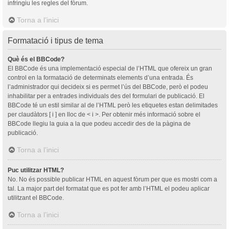
infringiu les regles del fòrum.
Torna a l’inici
Formatació i tipus de tema
Què és el BBCode?
El BBCode és una implementació especial de l’HTML que ofereix un gran
control en la formatació de determinats elements d’una entrada. És
l’administrador qui decideix si es permet l’ús del BBCode, però el podeu
inhabilitar per a entrades individuals des del formulari de publicació. El
BBCode té un estil similar al de l’HTML però les etiquetes estan delimitades
per claudàtors [ i ] en lloc de < i >. Per obtenir més informació sobre el
BBCode llegiu la guia a la que podeu accedir des de la pàgina de
publicació.
Torna a l’inici
Puc utilitzar HTML?
No. No és possible publicar HTML en aquest fòrum per que es mostri com a
tal. La major part del formatat que es pot fer amb l’HTML el podeu aplicar
utilitzant el BBCode.
Torna a l’inici