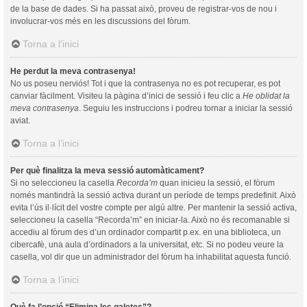
de la base de dades. Si ha passat això, proveu de registrar-vos de nou i
involucrar-vos més en les discussions del fòrum.
Torna a l’inici
He perdut la meva contrasenya!
No us poseu nerviós! Tot i que la contrasenya no es pot recuperar, es pot
canviar fàcilment. Visiteu la pàgina d’inici de sessió i feu clic a
He oblidat la
meva contrasenya
. Seguiu les instruccions i podreu tornar a iniciar la sessió
aviat.
Torna a l’inici
Per què finalitza la meva sessió automàticament?
Si no seleccioneu la casella
Recorda’m
quan inicieu la sessió, el fòrum
només mantindrà la sessió activa durant un període de temps predefinit. Això
evita l’ús il·lícit del vostre compte per algú altre. Per mantenir la sessió activa,
seleccioneu la casella “Recorda’m” en iniciar-la. Això no és recomanable si
accediu al fòrum des d’un ordinador compartit p.ex. en una biblioteca, un
cibercafè, una aula d’ordinadors a la universitat, etc. Si no podeu veure la
casella, vol dir que un administrador del fòrum ha inhabilitat aquesta funció.
Torna a l’inici
Què fa l’opció “Elimina les galetes”?