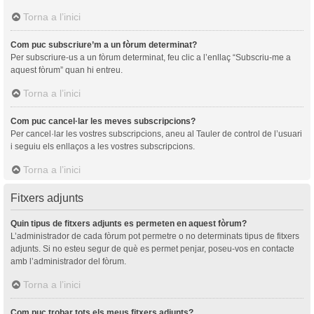
Torna a l’inici
Com puc subscriure’m a un fòrum determinat?
Per subscriure-us a un fòrum determinat, feu clic a l’enllaç “Subscriu-me a
aquest fòrum” quan hi entreu.
Torna a l’inici
Com puc cancel·lar les meves subscripcions?
Per cancel·lar les vostres subscripcions, aneu al Tauler de control de l’usuari
i seguiu els enllaços a les vostres subscripcions.
Torna a l’inici
Fitxers adjunts
Quin tipus de fitxers adjunts es permeten en aquest fòrum?
L’administrador de cada fòrum pot permetre o no determinats tipus de fitxers
adjunts. Si no esteu segur de què es permet penjar, poseu-vos en contacte
amb l’administrador del fòrum.
Torna a l’inici
Com puc trobar tots els meus fitxers adjunts?