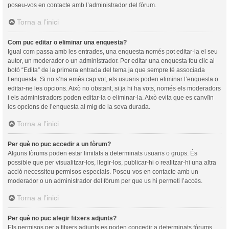
poseu-vos en contacte amb l’administrador del fòrum.
Torna a l’inici
Com puc editar o eliminar una enquesta?
Igual com passa amb les entrades, una enquesta només pot editar-la el seu
autor, un moderador o un administrador. Per editar una enquesta feu clic al
botó “Edita” de la primera entrada del tema ja que sempre té associada
l’enquesta. Si no s’ha emès cap vot, els usuaris poden eliminar l’enquesta o
editar-ne les opcions. Això no obstant, si ja hi ha vots, només els moderadors
i els administradors poden editar-la o eliminar-la. Això evita que es canvïin
les opcions de l’enquesta al mig de la seva durada.
Torna a l’inici
Per què no puc accedir a un fòrum?
Alguns fòrums poden estar limitats a determinats usuaris o grups. És
possible que per visualitzar-los, llegir-los, publicar-hi o realitzar-hi una altra
acció necessiteu permisos especials. Poseu-vos en contacte amb un
moderador o un administrador del fòrum per que us hi permeti l’accés.
Torna a l’inici
Per què no puc afegir fitxers adjunts?
Els permisos per a fitxers adjunts es poden concedir a determinats fòrums,