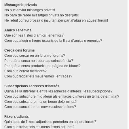
Missatgeria privada
No puc enviar missatges privats!
No paro de rebre missatges privats no desitjats!
He rebut correu brossa o insultant per part d’algú en aquest fòrum!
Amics i enemics
Què són les llistes d’amics i enemics?
Com puc afegir o treure usuaris de la llista d’amics o enemics?
Cerca dels fòrums
Com puc cercar en un fòrum o fòrums?
Per què la cerca no troba cap coincidència?
Per què la cerca produeix una pàgina en blanc!?
Com puc cercar membres?
Com puc trobar els meus temes i entrades?
Subscripcions i adreces d’interès
Quina és la diferència entre les adreces d’interès i les subscripcions?
Com puc subscriure’m o afegir als enllaços d’interès un tema determinat?
Com puc subscriure’m a un fòrum determinat?
Com puc cancel·lar les meves subscripcions?
Fitxers adjunts
Quin tipus de fitxers adjunts es permeten en aquest fòrum?
Com puc trobar tots els meus fitxers adjunts?