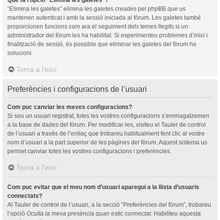
“Elimina les galetes” elimina les galetes creades pel phpBB que us
mantenen autenticat i amb la sessió iniciada al fòrum. Les galetes també
proporcionen funcions com ara el seguiment dels temes llegits si un
administrador del fòrum les ha habilitat. Si experimenteu problemes d’inici i
finalització de sessió, és possible que eliminar les galetes del fòrum ho
solucioni.
Torna a l’inici
Preferències i configuracions de l’usuari
Com puc canviar les meves configuracions?
Si sou un usuari registrat, totes les vostres configuracions s’emmagatzemen
a la base de dades del fòrum. Per modificar-les, visiteu el Tauler de control
de l’usuari a través de l’enllaç que trobareu habitualment fent clic al vostre
nom d’usuari a la part superior de les pàgines del fòrum. Aquest sistema us
permet canviar totes les vostres configuracions i preferències.
Torna a l’inici
Com puc evitar que el meu nom d’usuari aparegui a la llista d’usuaris
connectats?
Al Tauler de control de l’usuari, a la secció “Preferències del fòrum”, trobareu
l’opció
Oculta la meva presència quan estic connectat
. Habiliteu aquesta