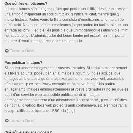
Què són les emoticones?
Les emoticones són imatges petites que poden ser utilitzades per expressar
una emoció mitjançant un codi curt, p.ex. :) indica felicitat, mentre que :(
indica tristesa. Podeu veure la llista completa d’emoticones al formulari de
publicació. No abuseu de les emoticones ja que poden fer fàcilment que una
entrada es torni il·legible i és possible que un moderador les elimini o elimini
l’entrada del tot. L’administrador del fòrum també pot establir un límit per al
nombre d’emoticones permeses en una entrada.
Torna a l’inici
Puc publicar imatges?
Sí, podeu mostrar imatges en les vostres entrades. Si l’administrador permet
els fitxers adjunts, podeu penjar la imatge al fòrum. Si no és així, cal que
enllaçeu amb una imatge emmagatzemada en un servidor web accessible
públicament, p.ex. http://www.exemple.cat/la-meva-foto.gif. No podeu
enllaçar amb imatges emmagatzemades al vostre ordinador (a no ser que es
tracti d’un servidor web accessible públicament) ni imatges
emmagatzemades darrera d’un mecanisme d’autenticació , p.ex. les bústies
de hotmail o yahoo, llocs web protegits amb contrasenya, etc. Per mostrar la
imatge, utilitzeu l’etiqueta del BBCode [img].
Torna a l’inici
Què són els avisos globals?