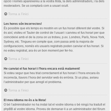
opció i només apareixereu a la vostra llista, la dels administradors, i la dels
moderadors. Se us comptarà com a usuari ocult.
Torna a l’inici
Les hores són incorrectes!
És possible que els temps es mostrin en un fus horari diferent del vostre. Si
és així, visiteu el Tauler de control de l’usuari i canvieu el fus horari per que
coincideixi amb el de la zona on us trobeu, p.ex. Londres, París, Nova York,
Sydney, etc. Tingueu en compte que, com passa amb la majoria de
configuracions, només els usuaris registrats poden canviar el fus horari. Si
no esteu registrat, ara és un bon moment per fer-ho.
Torna a l’inici
He canviat el fus horari i l’hora encara està malament!
Si esteu segur que heu triat correctament el fus horari i l’hora encara és
incorrecta, llavors l’hora del servidor web és errònia. Si us plau, aviseu
l’administrador per que arregli el problema.
Torna a l’inici
El meu idioma no és a la llista!
O bé l’administrador no ha instal·lat el vostre idioma o bé ningú ha traduït el
phpBB al vostre idioma. Proveu de demanar-li a un administrador del fòrum