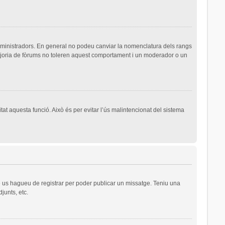
dministradors. En general no podeu canviar la nomenclatura dels rangs
majoria de fòrums no toleren aquest comportament i un moderador o un
tat aquesta funció. Això és per evitar l’ús malintencionat del sistema
ue us hagueu de registrar per poder publicar un missatge. Teniu una
junts, etc.