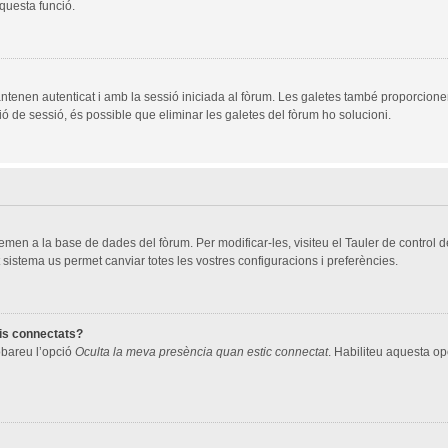
aquesta funció.
ntenen autenticat i amb la sessió iniciada al fòrum. Les galetes també proporcione
ció de sessió, és possible que eliminar les galetes del fòrum ho solucioni.
men a la base de dades del fòrum. Per modificar-les, visiteu el Tauler de control de 
 sistema us permet canviar totes les vostres configuracions i preferències.
ris connectats?
robareu l’opció
Oculta la meva presència quan estic connectat
. Habiliteu aquesta opc