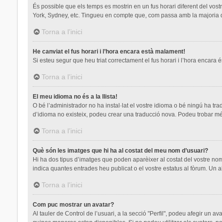
És possible que els temps es mostrin en un fus horari diferent del vostre
York, Sydney, etc. Tingueu en compte que, com passa amb la majoria de 
Torna a l’inici
He canviat el fus horari i l’hora encara està malament!
Si esteu segur que heu triat correctament el fus horari i l’hora encara é
Torna a l’inici
El meu idioma no és a la llista!
O bé l’administrador no ha instal·lat el vostre idioma o bé ningú ha tr
d’idioma no existeix, podeu crear una traducció nova. Podeu trobar mé
Torna a l’inici
Què són les imatges que hi ha al costat del meu nom d’usuari?
Hi ha dos tipus d’imatges que poden aparèixer al costat del vostre nom
indica quantes entrades heu publicat o el vostre estatus al fòrum. Un a
Torna a l’inici
Com puc mostrar un avatar?
Al tauler de Control de l’usuari, a la secció "Perfil", podeu afegir un a