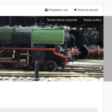
Registreu-vos
Inicia la sessió
Temes sense resposta
Temes actius