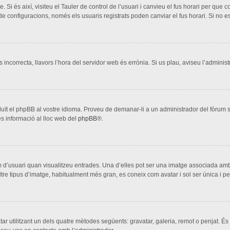
. Si és així, visiteu el Tauler de control de l’usuari i canvieu el fus horari per que
configuracions, només els usuaris registrats poden canviar el fus horari. Si no es
s incorrecta, llavors l’hora del servidor web és errònia. Si us plau, aviseu l’adminis
aduït el phpBB al vostre idioma. Proveu de demanar-li a un administrador del fòrum si
s informació al lloc web del
phpBB
®.
 d’usuari quan visualitzeu entrades. Una d’elles pot ser una imatge associada amb 
ltre tipus d’imatge, habitualment més gran, es coneix com avatar i sol ser única i p
vatar utilitzant un dels quatre mètodes següents: gravatar, galeria, remot o penjat. És