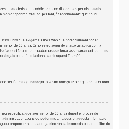
ccés a característiques addicionals no disponibles per als usuaris
 un moment per registrar-se, per tant, és recomanable que ho feu.
s Estats Units que exigeix als llocs web que potencialment poden
’un menor de 13 anys. Si no esteu segur de si això us aplica com a
ris d’aquest fòrum no us poden proporcionar assessorament legal i no
emes legals o d’abús relacionats amb aquest fòrum?”.
ador del fòrum hagi bandejat la vostra adreça IP o hagi prohibit el nom
i heu especificat que sou menor de 13 anys durant el procés de
un administrador abans de poder iniciar la sessió; aquesta informació
hagueu proporcionat una adreça electrònica incorrecta o que un filtre de
rador.