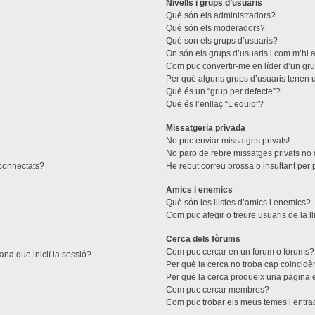
Nivells i grups d’usuaris
Què són els administradors?
Què són els moderadors?
Què són els grups d’usuaris?
On són els grups d’usuaris i com m’hi a
Com puc convertir-me en líder d’un gr
Per què alguns grups d’usuaris tenen u
Què és un “grup per defecte”?
Què és l’enllaç “L’equip”?
Missatgeria privada
No puc enviar missatges privats!
No paro de rebre missatges privats no d
 connectats?
He rebut correu brossa o insultant per 
Amics i enemics
Què són les llistes d’amics i enemics?
Com puc afegir o treure usuaris de la l
Cerca dels fòrums
Com puc cercar en un fòrum o fòrums?
ana que iniciï la sessió?
Per què la cerca no troba cap coincidè
Per què la cerca produeix una pàgina 
Com puc cercar membres?
Com puc trobar els meus temes i entr