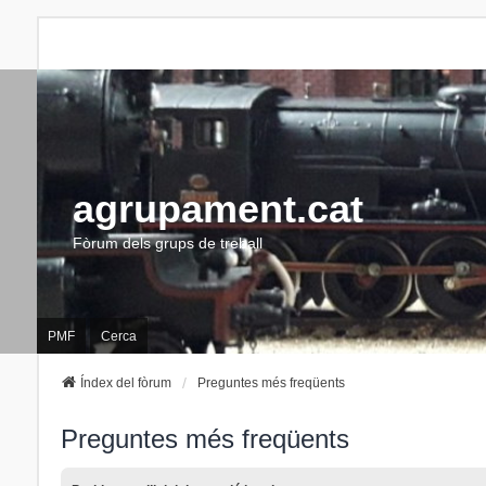
agrupament.cat
Fòrum dels grups de treball
PMF
Cerca
Índex del fòrum
Preguntes més freqüents
Preguntes més freqüents