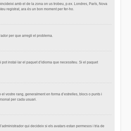
 coincideixi amb el de la zona on us trobeu, p.ex. Londres, París, Nova
teu registrat, ara és un bon moment per fer-ho.
trador per que arregli el problema.
 pot instal·lar el paquet d’idioma que necessiteu. Si el paquet
el vostre rang, generalment en forma d’estrelles, blocs o punts i
ersonal per cada usuari.
 l’administrador qui decideix si els avatars estan permesos i tria de