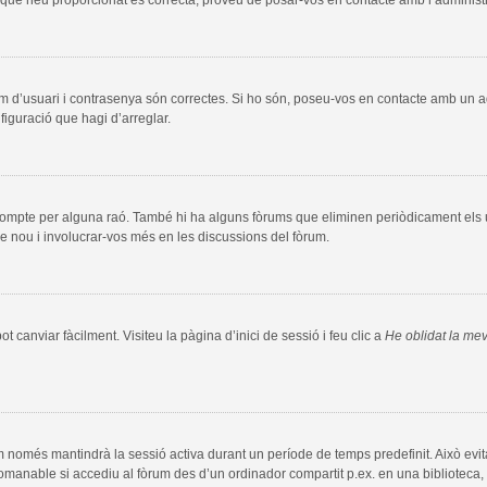
m d’usuari i contrasenya són correctes. Si ho són, poseu-vos en contacte amb un 
figuració que hagi d’arreglar.
compte per alguna raó. També hi ha alguns fòrums que eliminen periòdicament els us
e nou i involucrar-vos més en les discussions del fòrum.
 canviar fàcilment. Visiteu la pàgina d’inici de sessió i feu clic a
He oblidat la me
m només mantindrà la sessió activa durant un període de temps predefinit. Això evita l
comanable si accediu al fòrum des d’un ordinador compartit p.ex. en una biblioteca, 