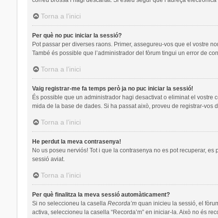
Torna a l’inici
Per què no puc iniciar la sessió?
Pot passar per diverses raons. Primer, assegureu-vos que el vostre no
També és possible que l’administrador del fòrum tingui un error de con
Torna a l’inici
Vaig registrar-me fa temps però ja no puc iniciar la sessió!
És possible que un administrador hagi desactivat o eliminat el vostre 
mida de la base de dades. Si ha passat això, proveu de registrar-vos d
Torna a l’inici
He perdut la meva contrasenya!
No us poseu nerviós! Tot i que la contrasenya no es pot recuperar, es pot
sessió aviat.
Torna a l’inici
Per què finalitza la meva sessió automàticament?
Si no seleccioneu la casella
Recorda’m
quan inicieu la sessió, el fòru
activa, seleccioneu la casella “Recorda’m” en iniciar-la. Això no és re