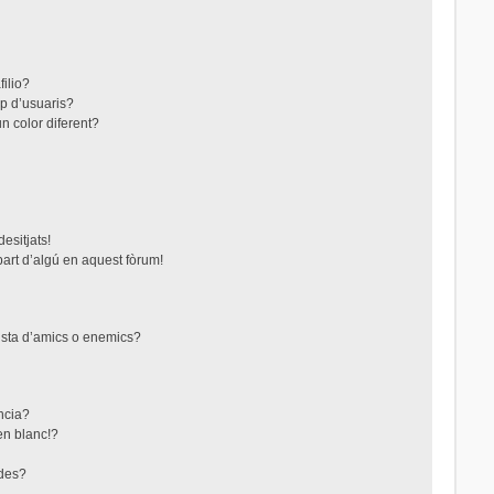
filio?
up d’usuaris?
n color diferent?
esitjats!
part d’algú en aquest fòrum!
lista d’amics o enemics?
ncia?
en blanc!?
ades?