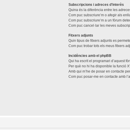
Subscripcions i adreces d’interès
Quina és la diferència entre les adreces
Com puc subscriure’m o afegir als enll
Com puc subscriure’m a un fòrum dete
Com puc cancel·lar les meves subscri
Fitxers adjunts
Quin tipus de fitxers adjunts es perme
Com puc trobar tots els meus fitxers ad
Incidències amb el phpBB
Qui ha escrit el programari d’aquest f
Per què no hi ha disponible la funció X
Amb qui m’he de posar en contacte per
Com puc posar-me en contacte amb l’a