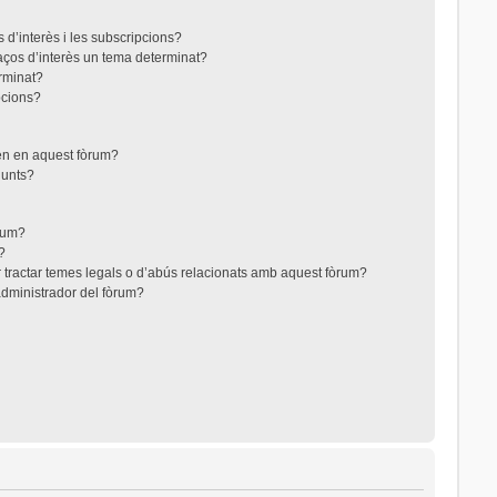
 d’interès i les subscripcions?
aços d’interès un tema determinat?
rminat?
pcions?
ten en aquest fòrum?
junts?
òrum?
?
 tractar temes legals o d’abús relacionats amb aquest fòrum?
dministrador del fòrum?