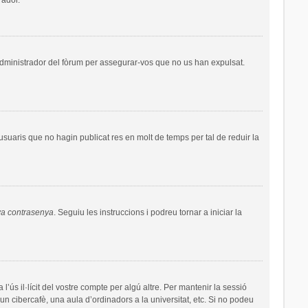
administrador del fòrum per assegurar-vos que no us han expulsat.
uaris que no hagin publicat res en molt de temps per tal de reduir la
va contrasenya
. Seguiu les instruccions i podreu tornar a iniciar la
’ús il·lícit del vostre compte per algú altre. Per mantenir la sessió
un cibercafè, una aula d’ordinadors a la universitat, etc. Si no podeu