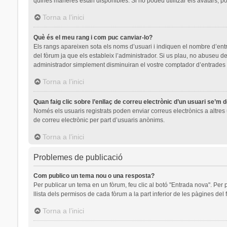
quines maneres estan disponibles. Si no podeu utilitzar els avatars, p
Torna a l’inici
Què és el meu rang i com puc canviar-lo?
Els rangs apareixen sota els noms d’usuari i indiquen el nombre d’en
del fòrum ja que els estableix l’administrador. Si us plau, no abuseu
administrador simplement disminuiran el vostre comptador d’entrades
Torna a l’inici
Quan faig clic sobre l’enllaç de correu electrònic d’un usuari se’m 
Només els usuaris registrats poden enviar correus electrònics a altres u
de correu electrònic per part d’usuaris anònims.
Torna a l’inici
Problemes de publicació
Com publico un tema nou o una resposta?
Per publicar un tema en un fòrum, feu clic al botó "Entrada nova". Per 
llista dels permisos de cada fòrum a la part inferior de les pàgines del
Torna a l’inici