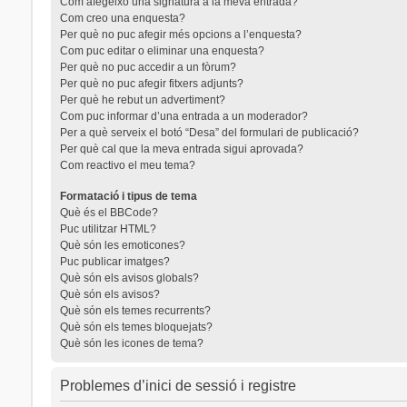
Com afegeixo una signatura a la meva entrada?
Com creo una enquesta?
Per què no puc afegir més opcions a l’enquesta?
Com puc editar o eliminar una enquesta?
Per què no puc accedir a un fòrum?
Per què no puc afegir fitxers adjunts?
Per què he rebut un advertiment?
Com puc informar d’una entrada a un moderador?
Per a què serveix el botó “Desa” del formulari de publicació?
Per què cal que la meva entrada sigui aprovada?
Com reactivo el meu tema?
Formatació i tipus de tema
Què és el BBCode?
Puc utilitzar HTML?
Què són les emoticones?
Puc publicar imatges?
Què són els avisos globals?
Què són els avisos?
Què són els temes recurrents?
Què són els temes bloquejats?
Què són les icones de tema?
Problemes d’inici de sessió i registre