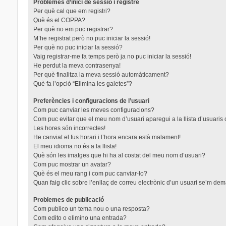
Problemes d’inici de sessió i registre
Per què cal que em registri?
Què és el COPPA?
Per què no em puc registrar?
M’he registrat però no puc iniciar la sessió!
Per què no puc iniciar la sessió?
Vaig registrar-me fa temps però ja no puc iniciar la sessió!
He perdut la meva contrasenya!
Per què finalitza la meva sessió automàticament?
Què fa l’opció “Elimina les galetes”?
Preferències i configuracions de l’usuari
Com puc canviar les meves configuracions?
Com puc evitar que el meu nom d’usuari aparegui a la llista d’usuaris
Les hores són incorrectes!
He canviat el fus horari i l’hora encara està malament!
El meu idioma no és a la llista!
Què són les imatges que hi ha al costat del meu nom d’usuari?
Com puc mostrar un avatar?
Què és el meu rang i com puc canviar-lo?
Quan faig clic sobre l’enllaç de correu electrònic d’un usuari se’m dem
Problemes de publicació
Com publico un tema nou o una resposta?
Com edito o elimino una entrada?