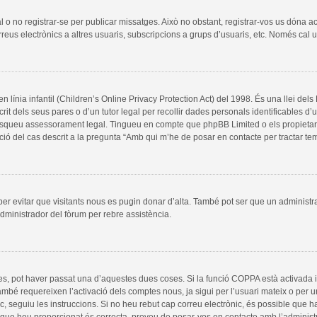
al o no registrar-se per publicar missatges. Això no obstant, registrar-vos us dóna a
rreus electrònics a altres usuaris, subscripcions a grups d’usuaris, etc. Només cal
línia infantil (Children’s Online Privacy Protection Act) del 1998. És una llei del
it dels seus pares o d’un tutor legal per recollir dades personals identificables d
, busqueu assessorament legal. Tingueu en compte que phpBB Limited o els propieta
ció del cas descrit a la pregunta “Amb qui m’he de posar en contacte per tractar t
 per evitar que visitants nous es pugin donar d’alta. També pot ser que un administr
dministrador del fòrum per rebre assistència.
es, pot haver passat una d’aquestes dues coses. Si la funció COPPA està activada 
ambé requereixen l’activació dels comptes nous, ja sigui per l’usuari mateix o per 
ic, seguiu les instruccions. Si no heu rebut cap correu electrònic, és possible que 
a que heu proporcionat és correcta, proveu de posar-vos en contacte amb l’administ