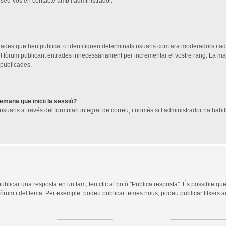
oseu-vos en contacte amb l’administrador.
trades que heu publicat o identifiquen determinats usuaris com ara moderadors i a
 del fòrum publicant entrades innecessàriament per incrementar el vostre rang. La 
 publicades.
demana que iniciï la sessió?
suaris a través del formulari integrat de correu, i només si l’administrador ha habili
publicar una resposta en un tam, feu clic al botó "Publica resposta". És possible q
 fòrum i del tema. Per exemple: podeu publicar temes nous, podeu publicar fitxers ad