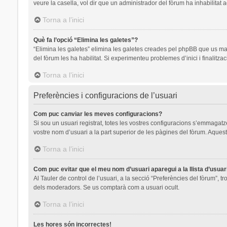
veure la casella, vol dir que un administrador del fòrum ha inhabilitat 
Torna a l’inici
Què fa l’opció “Elimina les galetes”?
“Elimina les galetes” elimina les galetes creades pel phpBB que us ma
del fòrum les ha habilitat. Si experimenteu problemes d’inici i finalitza
Torna a l’inici
Preferències i configuracions de l’usuari
Com puc canviar les meves configuracions?
Si sou un usuari registrat, totes les vostres configuracions s’emmagatze
vostre nom d’usuari a la part superior de les pàgines del fòrum. Aquest
Torna a l’inici
Com puc evitar que el meu nom d’usuari aparegui a la llista d’usua
Al Tauler de control de l’usuari, a la secció “Preferències del fòrum”, t
dels moderadors. Se us comptarà com a usuari ocult.
Torna a l’inici
Les hores són incorrectes!