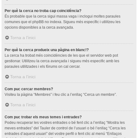
Per què la cerca no troba cap coincidència?
És probable que la cerca sigui massa vaga i inclogui moltes paraules
comunes que el phpBB no indexa. Sigueu més específic i utilitzeu les
opcions disponibles a la cerca avançada.
Torna a l’inici
Per què la cerca produeix una pàgina en blanc!?
La cerca ha trobat més coincidències de les que el servidor web pot
gestionar. Utilitzeu la cerca avançada i sigueu més especific amb les
paraules utilitzades i els fòrums on cal cercar.
Torna a l’inici
Com puc cercar membres?
Visiteu la pàgina “Membres” i feu clic a l’enllaç “Cerca un membre”.
Torna a l’inici
Com puc trobar els meus temes i entrades?
Podeu recuperar les vostres entrades o bé fent clic a l’enllaç “Mostra les
meves entrades” del Tauler de control de l’usuari o bé l’enllaç “Cerca les
entrades d’aquest usuari” del vostre perfil o fent clic al menú “Enllaços