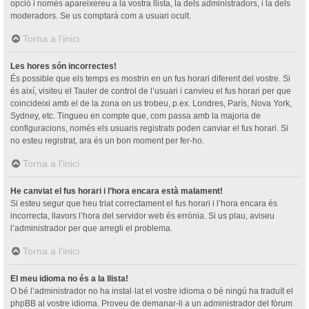
opció i només apareixereu a la vostra llista, la dels administradors, i la dels
moderadors. Se us comptarà com a usuari ocult.
Torna a l’inici
Les hores són incorrectes!
És possible que els temps es mostrin en un fus horari diferent del vostre. Si
és així, visiteu el Tauler de control de l’usuari i canvieu el fus horari per que
coincideixi amb el de la zona on us trobeu, p.ex. Londres, París, Nova York,
Sydney, etc. Tingueu en compte que, com passa amb la majoria de
configuracions, només els usuaris registrats poden canviar el fus horari. Si
no esteu registrat, ara és un bon moment per fer-ho.
Torna a l’inici
He canviat el fus horari i l’hora encara està malament!
Si esteu segur que heu triat correctament el fus horari i l’hora encara és
incorrecta, llavors l’hora del servidor web és errònia. Si us plau, aviseu
l’administrador per que arregli el problema.
Torna a l’inici
El meu idioma no és a la llista!
O bé l’administrador no ha instal·lat el vostre idioma o bé ningú ha traduït el
phpBB al vostre idioma. Proveu de demanar-li a un administrador del fòrum