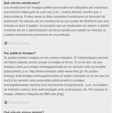
Què són les emoticones?
Les emoticones són imatges petites que poden ser utilitzades per expressar
una emoció mitjançant un codi curt, p.ex. :) indica felicitat, mentre que :(
indica tristesa. Podeu veure la llista completa d’emoticones al formulari de
publicació. No abuseu de les emoticones ja que poden fer fàcilment que una
entrada es torni il·legible i és possible que un moderador les elimini o elimini
l’entrada del tot. L’administrador del fòrum també pot establir un límit per al
nombre d’emoticones permeses en una entrada.
Torna a l’inici
Puc publicar imatges?
Sí, podeu mostrar imatges en les vostres entrades. Si l’administrador permet
els fitxers adjunts, podeu penjar la imatge al fòrum. Si no és així, cal que
enllaçeu amb una imatge emmagatzemada en un servidor web accessible
públicament, p.ex. http://www.exemple.cat/la-meva-foto.gif. No podeu
enllaçar amb imatges emmagatzemades al vostre ordinador (a no ser que es
tracti d’un servidor web accessible públicament) ni imatges
emmagatzemades darrera d’un mecanisme d’autenticació , p.ex. les bústies
de hotmail o yahoo, llocs web protegits amb contrasenya, etc. Per mostrar la
imatge, utilitzeu l’etiqueta del BBCode [img].
Torna a l’inici
Què són els avisos globals?