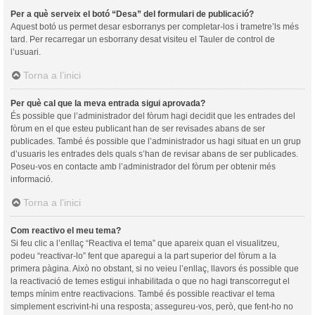
Per a què serveix el botó “Desa” del formulari de publicació?
Aquest botó us permet desar esborranys per completar-los i trametre’ls més
tard. Per recarregar un esborrany desat visiteu el Tauler de control de
l’usuari.
Torna a l’inici
Per què cal que la meva entrada sigui aprovada?
És possible que l’administrador del fòrum hagi decidit que les entrades del
fòrum en el que esteu publicant han de ser revisades abans de ser
publicades. També és possible que l’administrador us hagi situat en un grup
d’usuaris les entrades dels quals s’han de revisar abans de ser publicades.
Poseu-vos en contacte amb l’administrador del fòrum per obtenir més
informació.
Torna a l’inici
Com reactivo el meu tema?
Si feu clic a l’enllaç “Reactiva el tema” que apareix quan el visualitzeu,
podeu “reactivar-lo” fent que aparegui a la part superior del fòrum a la
primera pàgina. Això no obstant, si no veieu l’enllaç, llavors és possible que
la reactivació de temes estigui inhabilitada o que no hagi transcorregut el
temps mínim entre reactivacions. També és possible reactivar el tema
simplement escrivint-hi una resposta; assegureu-vos, però, que fent-ho no