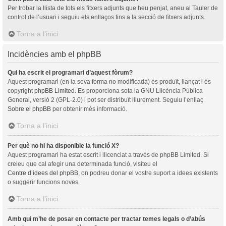
Per trobar la llista de tots els fitxers adjunts que heu penjat, aneu al Tauler de
control de l’usuari i seguiu els enllaços fins a la secció de fitxers adjunts.
Torna a l’inici
Incidències amb el phpBB
Qui ha escrit el programari d’aquest fòrum?
Aquest programari (en la seva forma no modificada) és produït, llançat i és
copyright
phpBB Limited
. Es proporciona sota la GNU Llicència Pública
General, versió 2 (GPL-2.0) i pot ser distribuït lliurement. Seguiu l’enllaç
Sobre el phpBB
per obtenir més informació.
Torna a l’inici
Per què no hi ha disponible la funció X?
Aquest programari ha estat escrit i llicenciat a través de phpBB Limited. Si
creieu que cal afegir una determinada funció, visiteu el
Centre d’idees del phpBB
, on podreu donar el vostre suport a idees existents
o suggerir funcions noves.
Torna a l’inici
Amb qui m’he de posar en contacte per tractar temes legals o d’abús