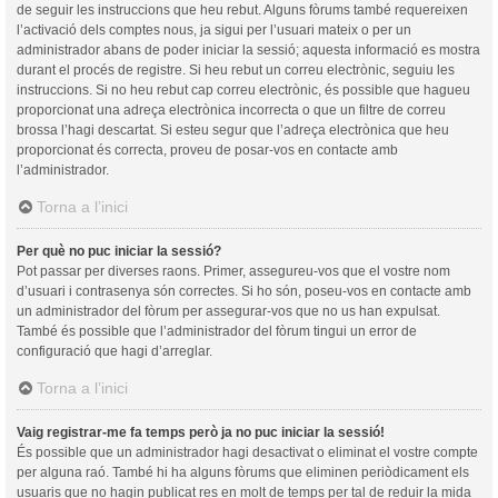
de seguir les instruccions que heu rebut. Alguns fòrums també requereixen
l’activació dels comptes nous, ja sigui per l’usuari mateix o per un
administrador abans de poder iniciar la sessió; aquesta informació es mostra
durant el procés de registre. Si heu rebut un correu electrònic, seguiu les
instruccions. Si no heu rebut cap correu electrònic, és possible que hagueu
proporcionat una adreça electrònica incorrecta o que un filtre de correu
brossa l’hagi descartat. Si esteu segur que l’adreça electrònica que heu
proporcionat és correcta, proveu de posar-vos en contacte amb
l’administrador.
Torna a l’inici
Per què no puc iniciar la sessió?
Pot passar per diverses raons. Primer, assegureu-vos que el vostre nom
d’usuari i contrasenya són correctes. Si ho són, poseu-vos en contacte amb
un administrador del fòrum per assegurar-vos que no us han expulsat.
També és possible que l’administrador del fòrum tingui un error de
configuració que hagi d’arreglar.
Torna a l’inici
Vaig registrar-me fa temps però ja no puc iniciar la sessió!
És possible que un administrador hagi desactivat o eliminat el vostre compte
per alguna raó. També hi ha alguns fòrums que eliminen periòdicament els
usuaris que no hagin publicat res en molt de temps per tal de reduir la mida