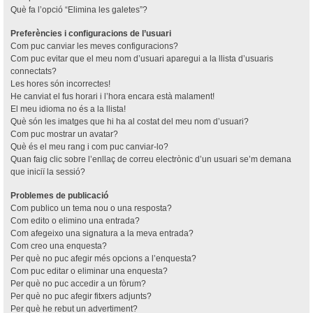
Què fa l’opció “Elimina les galetes”?
Preferències i configuracions de l’usuari
Com puc canviar les meves configuracions?
Com puc evitar que el meu nom d’usuari aparegui a la llista d’usuaris
connectats?
Les hores són incorrectes!
He canviat el fus horari i l’hora encara està malament!
El meu idioma no és a la llista!
Què són les imatges que hi ha al costat del meu nom d’usuari?
Com puc mostrar un avatar?
Què és el meu rang i com puc canviar-lo?
Quan faig clic sobre l’enllaç de correu electrònic d’un usuari se’m demana
que iniciï la sessió?
Problemes de publicació
Com publico un tema nou o una resposta?
Com edito o elimino una entrada?
Com afegeixo una signatura a la meva entrada?
Com creo una enquesta?
Per què no puc afegir més opcions a l’enquesta?
Com puc editar o eliminar una enquesta?
Per què no puc accedir a un fòrum?
Per què no puc afegir fitxers adjunts?
Per què he rebut un advertiment?