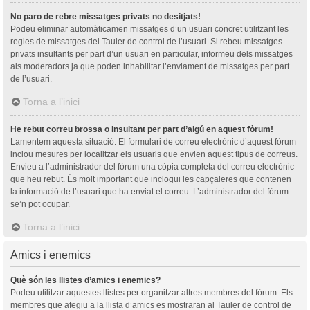
No paro de rebre missatges privats no desitjats!
Podeu eliminar automàticamen missatges d’un usuari concret utilitzant les
regles de missatges del Tauler de control de l’usuari. Si rebeu missatges
privats insultants per part d’un usuari en particular, informeu dels missatges
als moderadors ja que poden inhabilitar l’enviament de missatges per part
de l’usuari.
Torna a l’inici
He rebut correu brossa o insultant per part d’algú en aquest fòrum!
Lamentem aquesta situació. El formulari de correu electrònic d’aquest fòrum
inclou mesures per localitzar els usuaris que envien aquest tipus de correus.
Envieu a l’administrador del fòrum una còpia completa del correu electrònic
que heu rebut. És molt important que inclogui les capçaleres que contenen
la informació de l’usuari que ha enviat el correu. L’administrador del fòrum
se’n pot ocupar.
Torna a l’inici
Amics i enemics
Què són les llistes d’amics i enemics?
Podeu utilitzar aquestes llistes per organitzar altres membres del fòrum. Els
membres que afegiu a la llista d’amics es mostraran al Tauler de control de