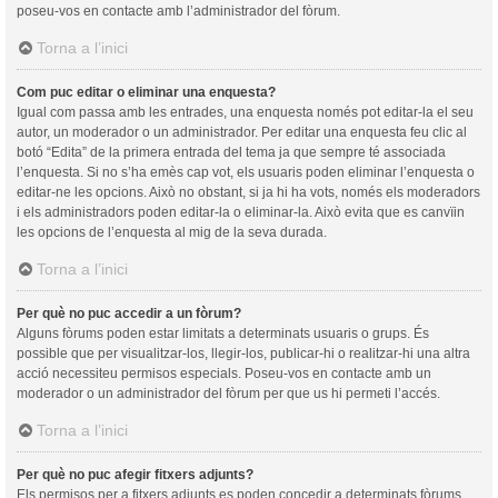
poseu-vos en contacte amb l’administrador del fòrum.
Torna a l’inici
Com puc editar o eliminar una enquesta?
Igual com passa amb les entrades, una enquesta només pot editar-la el seu
autor, un moderador o un administrador. Per editar una enquesta feu clic al
botó “Edita” de la primera entrada del tema ja que sempre té associada
l’enquesta. Si no s’ha emès cap vot, els usuaris poden eliminar l’enquesta o
editar-ne les opcions. Això no obstant, si ja hi ha vots, només els moderadors
i els administradors poden editar-la o eliminar-la. Això evita que es canvïin
les opcions de l’enquesta al mig de la seva durada.
Torna a l’inici
Per què no puc accedir a un fòrum?
Alguns fòrums poden estar limitats a determinats usuaris o grups. És
possible que per visualitzar-los, llegir-los, publicar-hi o realitzar-hi una altra
acció necessiteu permisos especials. Poseu-vos en contacte amb un
moderador o un administrador del fòrum per que us hi permeti l’accés.
Torna a l’inici
Per què no puc afegir fitxers adjunts?
Els permisos per a fitxers adjunts es poden concedir a determinats fòrums,