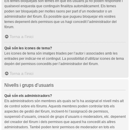
Els temes bloquejats són temes en què els usuaris ja no poden respondre i
qualsevol enquesta que continguin finalitza automàticament. Els temes
poden ser bloquejats per moltes raons per part d’un moderador o un
administrador del fòrum. És possible que pugueu bloquejar els vostres
temes depenent dels permisos que us hagi concedit l’administrador del
fòrum.
Torna a l’inici
Què són les icones de tema?
Les icones de tema són imatges triades per l’autor i associades amb les
entrades per indicar-ne el contingut. La possibilitat d’utilitzar icones de tema
depèn del permisos concedits per l’administrador del fòrum.
Torna a l’inici
Nivells i grups d’usuaris
Què són els administradors?
Els administradors són membres als quals se’ls ha assignat el nivell més alt
de control sobre els fòrums. Aquests membres poden controlar tots els
aspectes de gestió del fòrum, incloent-hi l’assignació de permisos,
suspensió d’usuaris, creació de grups d’usuaris o moderadors, etc. depenent
del creador del fòrum i dels permisos que aquest ha concedit als altres
administradors. També poden tenir permisos de moderador en tots els