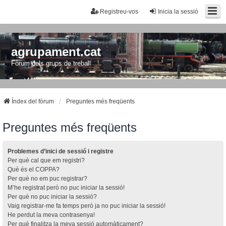
Registreu-vos
Inicia la sessió
agrupament.cat
Fòrum dels grups de treball
Índex del fòrum
Preguntes més freqüents
Preguntes més freqüents
Problemes d’inici de sessió i registre
Per què cal que em registri?
Què és el COPPA?
Per què no em puc registrar?
M’he registrat però no puc iniciar la sessió!
Per què no puc iniciar la sessió?
Vaig registrar-me fa temps però ja no puc iniciar la sessió!
He perdut la meva contrasenya!
Per què finalitza la meva sessió automàticament?