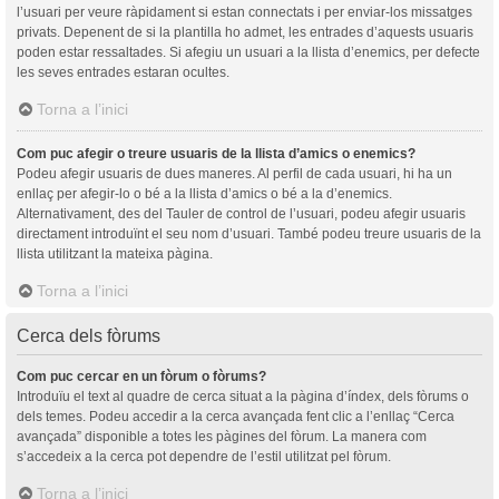
l’usuari per veure ràpidament si estan connectats i per enviar-los missatges
privats. Depenent de si la plantilla ho admet, les entrades d’aquests usuaris
poden estar ressaltades. Si afegiu un usuari a la llista d’enemics, per defecte
les seves entrades estaran ocultes.
Torna a l’inici
Com puc afegir o treure usuaris de la llista d’amics o enemics?
Podeu afegir usuaris de dues maneres. Al perfil de cada usuari, hi ha un
enllaç per afegir-lo o bé a la llista d’amics o bé a la d’enemics.
Alternativament, des del Tauler de control de l’usuari, podeu afegir usuaris
directament introduïnt el seu nom d’usuari. També podeu treure usuaris de la
llista utilitzant la mateixa pàgina.
Torna a l’inici
Cerca dels fòrums
Com puc cercar en un fòrum o fòrums?
Introduïu el text al quadre de cerca situat a la pàgina d’índex, dels fòrums o
dels temes. Podeu accedir a la cerca avançada fent clic a l’enllaç “Cerca
avançada” disponible a totes les pàgines del fòrum. La manera com
s’accedeix a la cerca pot dependre de l’estil utilitzat pel fòrum.
Torna a l’inici