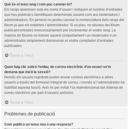
Què és el meu rang i com puc canviar-lo?
Els rangs apareixen sota els noms d’usuari i indiquen el nombre d’entrades
que heu publicat o identifiquen determinats usuaris com ara moderadors i
administradors. En general no podeu canviar la nomenclatura dels rangs del
fòrum ja que els estableix l’administrador. Si us plau, no abuseu del fòrum
publicant entrades innecessàriament per incrementar el vostre rang. La
majoria de fòrums no toleren aquest comportament i un moderador o un
administrador simplement disminuiran el vostre comptador d’entrades
publicades.
Torna a l’inici
Quan faig clic sobre l’enllaç de correu electrònic d’un usuari se’m
demana que iniciï la sessió?
Només els usuaris registrats poden enviar correus electrònics a altres
usuaris a través del formulari integrat de correu, i només si l’administrador ha
habilitat aquesta funció. Això és per evitar l’ús malintencionat del sistema de
correu electrònic per part d’usuaris anònims.
Torna a l’inici
Problemes de publicació
Com publico un tema nou o una resposta?