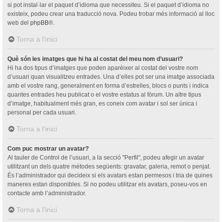
si pot instal·lar el paquet d’idioma que necessiteu. Si el paquet d’idioma no
existeix, podeu crear una traducció nova. Podeu trobar més informació al lloc
web del
phpBB
®.
Torna a l’inici
Què són les imatges que hi ha al costat del meu nom d’usuari?
Hi ha dos tipus d’imatges que poden aparèixer al costat del vostre nom
d’usuari quan visualitzeu entrades. Una d’elles pot ser una imatge associada
amb el vostre rang, generalment en forma d’estrelles, blocs o punts i indica
quantes entrades heu publicat o el vostre estatus al fòrum. Un altre tipus
d’imatge, habitualment més gran, es coneix com avatar i sol ser única i
personal per cada usuari.
Torna a l’inici
Com puc mostrar un avatar?
Al tauler de Control de l’usuari, a la secció "Perfil", podeu afegir un avatar
utilitzant un dels quatre mètodes següents: gravatar, galeria, remot o penjat.
És l’administrador qui decideix si els avatars estan permesos i tria de quines
maneres estan disponibles. Si no podeu utilitzar els avatars, poseu-vos en
contacte amb l’administrador.
Torna a l’inici