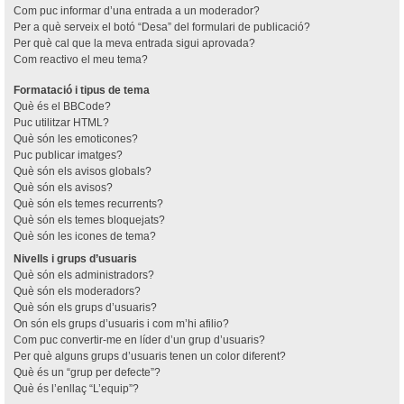
Com puc informar d’una entrada a un moderador?
Per a què serveix el botó “Desa” del formulari de publicació?
Per què cal que la meva entrada sigui aprovada?
Com reactivo el meu tema?
Formatació i tipus de tema
Què és el BBCode?
Puc utilitzar HTML?
Què són les emoticones?
Puc publicar imatges?
Què són els avisos globals?
Què són els avisos?
Què són els temes recurrents?
Què són els temes bloquejats?
Què són les icones de tema?
Nivells i grups d’usuaris
Què són els administradors?
Què són els moderadors?
Què són els grups d’usuaris?
On són els grups d’usuaris i com m’hi afilio?
Com puc convertir-me en líder d’un grup d’usuaris?
Per què alguns grups d’usuaris tenen un color diferent?
Què és un “grup per defecte”?
Què és l’enllaç “L’equip”?