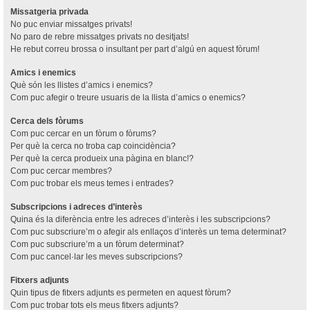
Missatgeria privada
No puc enviar missatges privats!
No paro de rebre missatges privats no desitjats!
He rebut correu brossa o insultant per part d’algú en aquest fòrum!
Amics i enemics
Què són les llistes d’amics i enemics?
Com puc afegir o treure usuaris de la llista d’amics o enemics?
Cerca dels fòrums
Com puc cercar en un fòrum o fòrums?
Per què la cerca no troba cap coincidència?
Per què la cerca produeix una pàgina en blanc!?
Com puc cercar membres?
Com puc trobar els meus temes i entrades?
Subscripcions i adreces d’interès
Quina és la diferència entre les adreces d’interès i les subscripcions?
Com puc subscriure’m o afegir als enllaços d’interès un tema determinat?
Com puc subscriure’m a un fòrum determinat?
Com puc cancel·lar les meves subscripcions?
Fitxers adjunts
Quin tipus de fitxers adjunts es permeten en aquest fòrum?
Com puc trobar tots els meus fitxers adjunts?