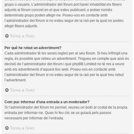
grups o usuaris. L’administrador del fòrum pot haver inhabilitat els fitxers
adjunts al fòrum concret en el que esteu publicant, o potser només
determinats grups poden afegir-ne. Poseu-vos en contacte amb
l’administrador del fòrum si no esteu segur de la raó per la qual no podeu
afegir fitxers adjunts.
Torna a l’inici
Per què he rebut un advertiment?
Cada administrador té les seves regles per al seu fòrum. Si heu infringit una
regla, és possible que rebeu un advertiment. Tingueu en compte que això és
decisió de l’administrador del fòrum i que phpBB Limited no té res a veure
amb els advertiments d’aquest lloc web. Poseu-vos en contacte amb
l’administrador del fòrum si no esteu segur de la raó per la qual heu rebut
l’advertiment.
Torna a l’inici
Com puc informar d’una entrada a un moderador?
Si l’administrador del fòrum ho permet, veureu un botó al costat de la propia
entrada per informar-ne. Quan hi feu clic se us guiarà pels passos
necessaris per informar de l’entrada.
Torna a l’inici