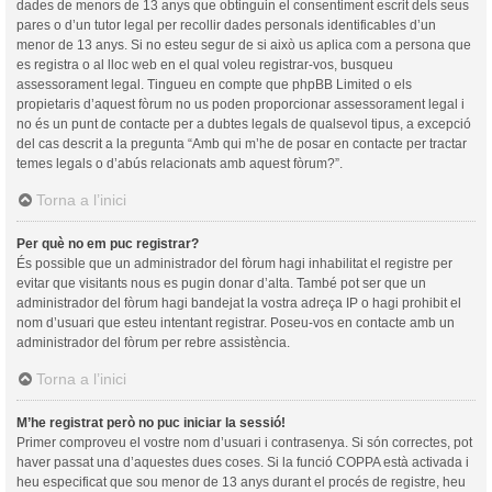
dades de menors de 13 anys que obtinguin el consentiment escrit dels seus
pares o d’un tutor legal per recollir dades personals identificables d’un
menor de 13 anys. Si no esteu segur de si això us aplica com a persona que
es registra o al lloc web en el qual voleu registrar-vos, busqueu
assessorament legal. Tingueu en compte que phpBB Limited o els
propietaris d’aquest fòrum no us poden proporcionar assessorament legal i
no és un punt de contacte per a dubtes legals de qualsevol tipus, a excepció
del cas descrit a la pregunta “Amb qui m’he de posar en contacte per tractar
temes legals o d’abús relacionats amb aquest fòrum?”.
Torna a l’inici
Per què no em puc registrar?
És possible que un administrador del fòrum hagi inhabilitat el registre per
evitar que visitants nous es pugin donar d’alta. També pot ser que un
administrador del fòrum hagi bandejat la vostra adreça IP o hagi prohibit el
nom d’usuari que esteu intentant registrar. Poseu-vos en contacte amb un
administrador del fòrum per rebre assistència.
Torna a l’inici
M’he registrat però no puc iniciar la sessió!
Primer comproveu el vostre nom d’usuari i contrasenya. Si són correctes, pot
haver passat una d’aquestes dues coses. Si la funció COPPA està activada i
heu especificat que sou menor de 13 anys durant el procés de registre, heu