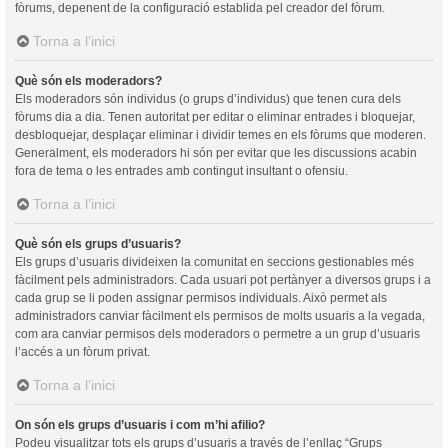
fòrums, depenent de la configuració establida pel creador del fòrum.
Torna a l’inici
Què són els moderadors?
Els moderadors són individus (o grups d’individus) que tenen cura dels
fòrums dia a dia. Tenen autoritat per editar o eliminar entrades i bloquejar,
desbloquejar, desplaçar eliminar i dividir temes en els fòrums que moderen.
Generalment, els moderadors hi són per evitar que les discussions acabin
fora de tema o les entrades amb contingut insultant o ofensiu.
Torna a l’inici
Què són els grups d’usuaris?
Els grups d’usuaris divideixen la comunitat en seccions gestionables més
fàcilment pels administradors. Cada usuari pot pertànyer a diversos grups i a
cada grup se li poden assignar permisos individuals. Això permet als
administradors canviar fàcilment els permisos de molts usuaris a la vegada,
com ara canviar permisos dels moderadors o permetre a un grup d’usuaris
l’accés a un fòrum privat.
Torna a l’inici
On són els grups d’usuaris i com m’hi afilio?
Podeu visualitzar tots els grups d’usuaris a través de l’enllaç “Grups