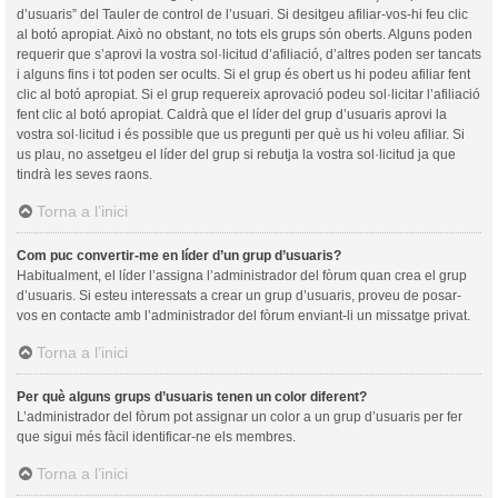
d’usuaris” del Tauler de control de l’usuari. Si desitgeu afiliar-vos-hi feu clic
al botó apropiat. Això no obstant, no tots els grups són oberts. Alguns poden
requerir que s’aprovi la vostra sol·licitud d’afiliació, d’altres poden ser tancats
i alguns fins i tot poden ser ocults. Si el grup és obert us hi podeu afiliar fent
clic al botó apropiat. Si el grup requereix aprovació podeu sol·licitar l’afiliació
fent clic al botó apropiat. Caldrà que el líder del grup d’usuaris aprovi la
vostra sol·licitud i és possible que us pregunti per què us hi voleu afiliar. Si
us plau, no assetgeu el líder del grup si rebutja la vostra sol·licitud ja que
tindrà les seves raons.
Torna a l’inici
Com puc convertir-me en líder d’un grup d’usuaris?
Habitualment, el líder l’assigna l’administrador del fòrum quan crea el grup
d’usuaris. Si esteu interessats a crear un grup d’usuaris, proveu de posar-
vos en contacte amb l’administrador del fòrum enviant-li un missatge privat.
Torna a l’inici
Per què alguns grups d’usuaris tenen un color diferent?
L’administrador del fòrum pot assignar un color a un grup d’usuaris per fer
que sigui més fàcil identificar-ne els membres.
Torna a l’inici