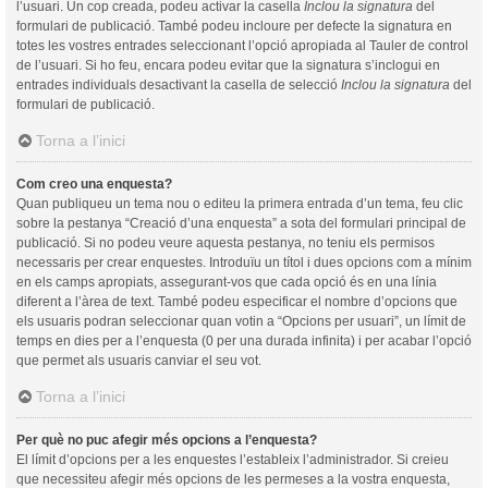
l’usuari. Un cop creada, podeu activar la casella
Inclou la signatura
del
formulari de publicació. També podeu incloure per defecte la signatura en
totes les vostres entrades seleccionant l’opció apropiada al Tauler de control
de l’usuari. Si ho feu, encara podeu evitar que la signatura s’inclogui en
entrades individuals desactivant la casella de selecció
Inclou la signatura
del
formulari de publicació.
Torna a l’inici
Com creo una enquesta?
Quan publiqueu un tema nou o editeu la primera entrada d’un tema, feu clic
sobre la pestanya “Creació d’una enquesta” a sota del formulari principal de
publicació. Si no podeu veure aquesta pestanya, no teniu els permisos
necessaris per crear enquestes. Introduïu un títol i dues opcions com a mínim
en els camps apropiats, assegurant-vos que cada opció és en una línia
diferent a l’àrea de text. També podeu especificar el nombre d’opcions que
els usuaris podran seleccionar quan votin a “Opcions per usuari”, un límit de
temps en dies per a l’enquesta (0 per una durada infinita) i per acabar l’opció
que permet als usuaris canviar el seu vot.
Torna a l’inici
Per què no puc afegir més opcions a l’enquesta?
El límit d’opcions per a les enquestes l’estableix l’administrador. Si creieu
que necessiteu afegir més opcions de les permeses a la vostra enquesta,