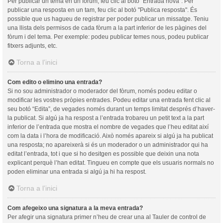
Per publicar un tema en un fòrum, feu clic al botó "Entrada nova". Per
publicar una resposta en un tam, feu clic al botó "Publica resposta". És
possible que us hagueu de registrar per poder publicar un missatge. Teniu
una llista dels permisos de cada fòrum a la part inferior de les pàgines del
fòrum i del tema. Per exemple: podeu publicar temes nous, podeu publicar
fitxers adjunts, etc.
Torna a l’inici
Com edito o elimino una entrada?
Si no sou administrador o moderador del fòrum, només podeu editar o
modificar les vostres pròpies entrades. Podeu editar una entrada fent clic al
seu botó “Edita”, de vegades només durant un temps limitat després d’haver-
la publicat. Si algú ja ha respost a l’entrada trobareu un petit text a la part
inferior de l’entrada que mostra el nombre de vegades que l’heu editat així
com la data i l’hora de modificació. Això només apareix si algú ja ha publicat
una resposta; no apareixerà si és un moderador o un administrador qui ha
editat l’entrada, tot i que si ho desitgen es possible que deixin una nota
explicant perquè l’han editat. Tingueu en compte que els usuaris normals no
poden eliminar una entrada si algú ja hi ha respost.
Torna a l’inici
Com afegeixo una signatura a la meva entrada?
Per afegir una signatura primer n’heu de crear una al Tauler de control de