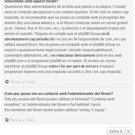
relacionats amb aquest fòrum?
Qualsevols dels administradors de la llista que pareix a la pàgina “L’equip”
serà un contacte apropiat per a les vostres queixes. Si tot i així no rebeu cap
resposta, és recomanable que us poseu en contacte amb el propietari del
domini (feu una
cerca whois
) o, si el fòrum s’executa sobre un servei gratuït
(p.ex. Yahoo!, free.fr, f2s.com, etc.), la direcció o el departament d’abús del
servei en questió. Tingueu en compte que el phpBB Group
no té
absolutament cap jurisdicció
i no pot ser fet responsable de com, on i qui
utilitza aquest fòrum. No us poseu en contacte amb el phpBB Group en
relació a qualsevol tema legal (cessar i desistir, responsabilització,
comentaris difamatoris, etc.)
no relacionat directament
amb el lloc web
phpBB.com o el programari phpBB en sí mateix. Si envieu un correu
electrònic al phpBB Group
sobre l’ús per part de tercers
d’aquest
programari espereu-vos una resposta succinta o, fins i tot, cap resposta.
Torna a l’inici
Com puc posar-me en contacte amb l’administrador del fòrum?
Tots els usuaris del fòrum poden utilitzar el formulari “Contacta amb
nosaltres”, si l’administrador del fòrum n’ha habilitat l’opció.
Els membres del fòrum també poden utilitzar l’enllaç “L’equip”.
Torna a l’inici
Salta A