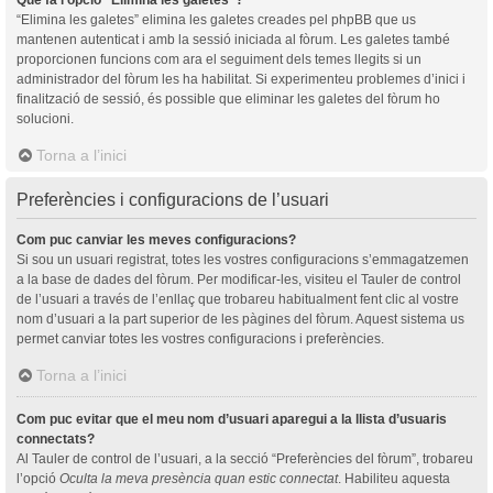
“Elimina les galetes” elimina les galetes creades pel phpBB que us
mantenen autenticat i amb la sessió iniciada al fòrum. Les galetes també
proporcionen funcions com ara el seguiment dels temes llegits si un
administrador del fòrum les ha habilitat. Si experimenteu problemes d’inici i
finalització de sessió, és possible que eliminar les galetes del fòrum ho
solucioni.
Torna a l’inici
Preferències i configuracions de l’usuari
Com puc canviar les meves configuracions?
Si sou un usuari registrat, totes les vostres configuracions s’emmagatzemen
a la base de dades del fòrum. Per modificar-les, visiteu el Tauler de control
de l’usuari a través de l’enllaç que trobareu habitualment fent clic al vostre
nom d’usuari a la part superior de les pàgines del fòrum. Aquest sistema us
permet canviar totes les vostres configuracions i preferències.
Torna a l’inici
Com puc evitar que el meu nom d’usuari aparegui a la llista d’usuaris
connectats?
Al Tauler de control de l’usuari, a la secció “Preferències del fòrum”, trobareu
l’opció
Oculta la meva presència quan estic connectat
. Habiliteu aquesta