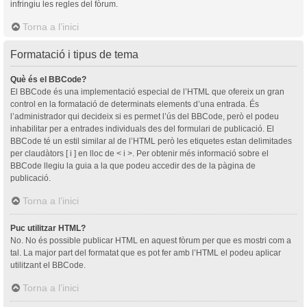
infringiu les regles del fòrum.
Torna a l’inici
Formatació i tipus de tema
Què és el BBCode?
El BBCode és una implementació especial de l’HTML que ofereix un gran
control en la formatació de determinats elements d’una entrada. És
l’administrador qui decideix si es permet l’ús del BBCode, però el podeu
inhabilitar per a entrades individuals des del formulari de publicació. El
BBCode té un estil similar al de l’HTML però les etiquetes estan delimitades
per claudàtors [ i ] en lloc de < i >. Per obtenir més informació sobre el
BBCode llegiu la guia a la que podeu accedir des de la pàgina de
publicació.
Torna a l’inici
Puc utilitzar HTML?
No. No és possible publicar HTML en aquest fòrum per que es mostri com a
tal. La major part del formatat que es pot fer amb l’HTML el podeu aplicar
utilitzant el BBCode.
Torna a l’inici