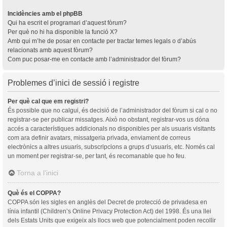
Incidències amb el phpBB
Qui ha escrit el programari d’aquest fòrum?
Per què no hi ha disponible la funció X?
Amb qui m’he de posar en contacte per tractar temes legals o d’abús
relacionats amb aquest fòrum?
Com puc posar-me en contacte amb l’administrador del fòrum?
Problemes d’inici de sessió i registre
Per què cal que em registri?
És possible que no calgui, és decisió de l’administrador del fòrum si cal o no
registrar-se per publicar missatges. Això no obstant, registrar-vos us dóna
accés a característiques addicionals no disponibles per als usuaris visitants
com ara definir avatars, missatgeria privada, enviament de correus
electrònics a altres usuaris, subscripcions a grups d’usuaris, etc. Només cal
un moment per registrar-se, per tant, és recomanable que ho feu.
Torna a l’inici
Què és el COPPA?
COPPA són les sigles en anglès del Decret de protecció de privadesa en
línia infantil (Children’s Online Privacy Protection Act) del 1998. És una llei
dels Estats Units que exigeix als llocs web que potencialment poden recollir