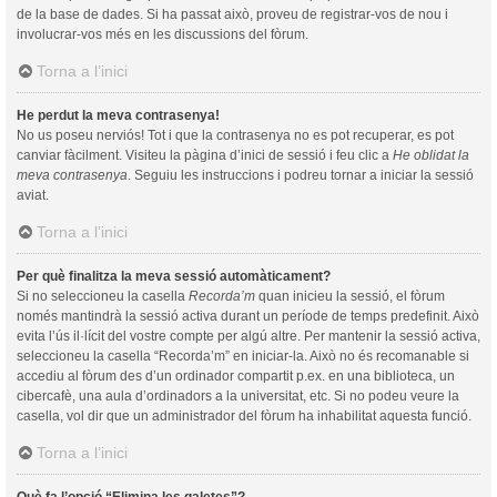
de la base de dades. Si ha passat això, proveu de registrar-vos de nou i
involucrar-vos més en les discussions del fòrum.
Torna a l’inici
He perdut la meva contrasenya!
No us poseu nerviós! Tot i que la contrasenya no es pot recuperar, es pot
canviar fàcilment. Visiteu la pàgina d’inici de sessió i feu clic a
He oblidat la
meva contrasenya
. Seguiu les instruccions i podreu tornar a iniciar la sessió
aviat.
Torna a l’inici
Per què finalitza la meva sessió automàticament?
Si no seleccioneu la casella
Recorda’m
quan inicieu la sessió, el fòrum
només mantindrà la sessió activa durant un període de temps predefinit. Això
evita l’ús il·lícit del vostre compte per algú altre. Per mantenir la sessió activa,
seleccioneu la casella “Recorda’m” en iniciar-la. Això no és recomanable si
accediu al fòrum des d’un ordinador compartit p.ex. en una biblioteca, un
cibercafè, una aula d’ordinadors a la universitat, etc. Si no podeu veure la
casella, vol dir que un administrador del fòrum ha inhabilitat aquesta funció.
Torna a l’inici
Què fa l’opció “Elimina les galetes”?