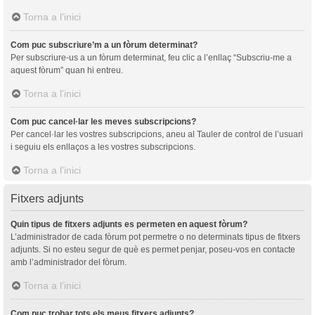
Torna a l’inici
Com puc subscriure’m a un fòrum determinat?
Per subscriure-us a un fòrum determinat, feu clic a l’enllaç “Subscriu-me a
aquest fòrum” quan hi entreu.
Torna a l’inici
Com puc cancel·lar les meves subscripcions?
Per cancel·lar les vostres subscripcions, aneu al Tauler de control de l’usuari
i seguiu els enllaços a les vostres subscripcions.
Torna a l’inici
Fitxers adjunts
Quin tipus de fitxers adjunts es permeten en aquest fòrum?
L’administrador de cada fòrum pot permetre o no determinats tipus de fitxers
adjunts. Si no esteu segur de què es permet penjar, poseu-vos en contacte
amb l’administrador del fòrum.
Torna a l’inici
Com puc trobar tots els meus fitxers adjunts?