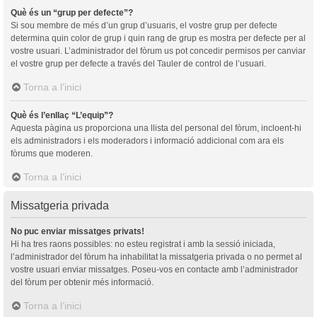
Què és un “grup per defecte”?
Si sou membre de més d’un grup d’usuaris, el vostre grup per defecte
determina quin color de grup i quin rang de grup es mostra per defecte per al
vostre usuari. L’administrador del fòrum us pot concedir permisos per canviar
el vostre grup per defecte a través del Tauler de control de l’usuari.
Torna a l’inici
Què és l’enllaç “L’equip”?
Aquesta pàgina us proporciona una llista del personal del fòrum, incloent-hi
els administradors i els moderadors i informació addicional com ara els
fòrums que moderen.
Torna a l’inici
Missatgeria privada
No puc enviar missatges privats!
Hi ha tres raons possibles: no esteu registrat i amb la sessió iniciada,
l’administrador del fòrum ha inhabilitat la missatgeria privada o no permet al
vostre usuari enviar missatges. Poseu-vos en contacte amb l’administrador
del fòrum per obtenir més informació.
Torna a l’inici