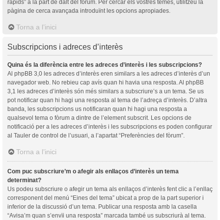
ràpids” a la part de dalt del fòrum. Per cercar els vostres temes, utilitzeu la
pàgina de cerca avançada introduïnt les opcions apropiades.
Torna a l’inici
Subscripcions i adreces d’interès
Quina és la diferència entre les adreces d’interès i les subscripcions?
Al phpBB 3,0 les adreces d’interès eren similars a les adreces d’interès d’un
navegador web. No rebieu cap avís quan hi havia una resposta. Al phpBB
3,1 les adreces d’interès són més similars a subscriure’s a un tema. Se us
pot notificar quan hi hagi una resposta al tema de l’adreça d’interès. D’altra
banda, les subscripcions us notificaran quan hi hagi una resposta a
qualsevol tema o fòrum a dintre de l’element subscrit. Les opcions de
notificació per a les adreces d’interès i les subscripcions es poden configurar
al Tauler de control de l’usuari, a l’apartat “Preferències del fòrum”.
Torna a l’inici
Com puc subscriure’m o afegir als enllaços d’interès un tema
determinat?
Us podeu subscriure o afegir un tema als enllaços d’interès fent clic a l’enllaç
corresponent del menú “Eines del tema” ubicat a prop de la part superior i
inferior de la discussió d’un tema. Publicar una resposta amb la casella
“Avisa’m quan s’envïi una resposta” marcada també us subscriurà al tema.