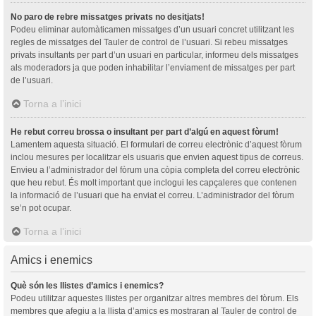
No paro de rebre missatges privats no desitjats!
Podeu eliminar automàticamen missatges d’un usuari concret utilitzant les
regles de missatges del Tauler de control de l’usuari. Si rebeu missatges
privats insultants per part d’un usuari en particular, informeu dels missatges
als moderadors ja que poden inhabilitar l’enviament de missatges per part
de l’usuari.
Torna a l’inici
He rebut correu brossa o insultant per part d’algú en aquest fòrum!
Lamentem aquesta situació. El formulari de correu electrònic d’aquest fòrum
inclou mesures per localitzar els usuaris que envien aquest tipus de correus.
Envieu a l’administrador del fòrum una còpia completa del correu electrònic
que heu rebut. És molt important que inclogui les capçaleres que contenen
la informació de l’usuari que ha enviat el correu. L’administrador del fòrum
se’n pot ocupar.
Torna a l’inici
Amics i enemics
Què són les llistes d’amics i enemics?
Podeu utilitzar aquestes llistes per organitzar altres membres del fòrum. Els
membres que afegiu a la llista d’amics es mostraran al Tauler de control de