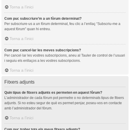
Torna a l’inici
Com puc subscriure’m a un fòrum determinat?
Per subscriure-us a un fòrum determinat, feu clic a l’enllaç “Subscriu-me a
aquest fòrum” quan hi entreu.
Torna a l’inici
Com puc cancel·lar les meves subscripcions?
Per cancel·lar les vostres subscripcions, aneu al Tauler de control de l’usuari
i seguiu els enllaços a les vostres subscripcions.
Torna a l’inici
Fitxers adjunts
Quin tipus de fitxers adjunts es permeten en aquest fòrum?
L’administrador de cada fòrum pot permetre o no determinats tipus de fitxers
adjunts. Si no esteu segur de què es permet penjar, poseu-vos en contacte
amb l’administrador del fòrum.
Torna a l’inici
Com puc trobar tots els meus fitxers adjunts?