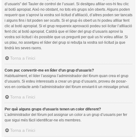
d’usuaris” del Tauler de control de l’usuari. Si desitgeu afiliar-vos-hi feu clic
al botó apropiat. Això no obstant, no tots els grups són oberts. Alguns poden
requerir que s’aprovi la vostra sol·licitud d’afiliació, d’altres poden ser tancats
i alguns fins i tot poden ser ocults. Si el grup és obert us hi podeu afiliar fent
clic al botó apropiat. Si el grup requereix aprovació podeu sol·licitar l’afiliació
fent clic al botó apropiat. Caldrà que el líder del grup d’usuaris aprovi la
vostra sol·licitud i és possible que us pregunti per què us hi voleu afiliar. Si
us plau, no assetgeu el líder del grup si rebutja la vostra sol·licitud ja que
tindrà les seves raons.
Torna a l’inici
Com puc convertir-me en líder d’un grup d’usuaris?
Habitualment, el líder l’assigna l’administrador del fòrum quan crea el grup
d’usuaris. Si esteu interessats a crear un grup d’usuaris, proveu de posar-
vos en contacte amb l’administrador del fòrum enviant-li un missatge privat.
Torna a l’inici
Per què alguns grups d’usuaris tenen un color diferent?
L’administrador del fòrum pot assignar un color a un grup d’usuaris per fer
que sigui més fàcil identificar-ne els membres.
Torna a l’inici