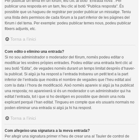
Per publicar un tema en un fòrum, feu clic al botó "Entrada nova". Per
publicar una resposta en un tam, feu clic al botó "Publica resposta". És
possible que us hagueu de registrar per poder publicar un missatge. Teniu
una llista dels permisos de cada fòrum a la part inferior de les pàgines del
fòrum i del tema. Per exemple: podeu publicar temes nous, podeu publicar
fitxers adjunts, etc.
Torna a l’inici
Com edito o elimino una entrada?
Si no sou administrador o moderador del fòrum, només podeu editar o
modificar les vostres pròpies entrades. Podeu editar una entrada fent clic al
seu botó “Edita”, de vegades només durant un temps limitat després d’haver-
la publicat. Si algú ja ha respost a l’entrada trobareu un petit text a la part
inferior de l’entrada que mostra el nombre de vegades que l’heu editat així
com la data i l’hora de modificació. Això només apareix si algú ja ha publicat
una resposta; no apareixerà si és un moderador o un administrador qui ha
editat l’entrada, tot i que si ho desitgen es possible que deixin una nota
explicant perquè l’han editat. Tingueu en compte que els usuaris normals no
poden eliminar una entrada si algú ja hi ha respost.
Torna a l’inici
Com afegeixo una signatura a la meva entrada?
Per afegir una signatura primer n’heu de crear una al Tauler de control de