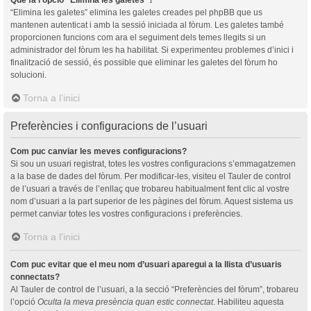
“Elimina les galetes” elimina les galetes creades pel phpBB que us
mantenen autenticat i amb la sessió iniciada al fòrum. Les galetes també
proporcionen funcions com ara el seguiment dels temes llegits si un
administrador del fòrum les ha habilitat. Si experimenteu problemes d’inici i
finalització de sessió, és possible que eliminar les galetes del fòrum ho
solucioni.
Torna a l’inici
Preferències i configuracions de l’usuari
Com puc canviar les meves configuracions?
Si sou un usuari registrat, totes les vostres configuracions s’emmagatzemen
a la base de dades del fòrum. Per modificar-les, visiteu el Tauler de control
de l’usuari a través de l’enllaç que trobareu habitualment fent clic al vostre
nom d’usuari a la part superior de les pàgines del fòrum. Aquest sistema us
permet canviar totes les vostres configuracions i preferències.
Torna a l’inici
Com puc evitar que el meu nom d’usuari aparegui a la llista d’usuaris
connectats?
Al Tauler de control de l’usuari, a la secció “Preferències del fòrum”, trobareu
l’opció
Oculta la meva presència quan estic connectat
. Habiliteu aquesta