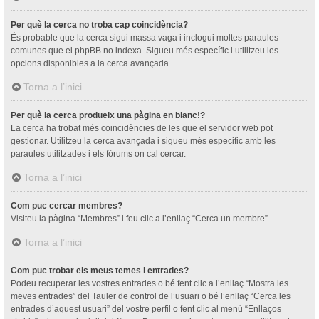
Per què la cerca no troba cap coincidència?
És probable que la cerca sigui massa vaga i inclogui moltes paraules
comunes que el phpBB no indexa. Sigueu més específic i utilitzeu les
opcions disponibles a la cerca avançada.
Torna a l’inici
Per què la cerca produeix una pàgina en blanc!?
La cerca ha trobat més coincidències de les que el servidor web pot
gestionar. Utilitzeu la cerca avançada i sigueu més especific amb les
paraules utilitzades i els fòrums on cal cercar.
Torna a l’inici
Com puc cercar membres?
Visiteu la pàgina “Membres” i feu clic a l’enllaç “Cerca un membre”.
Torna a l’inici
Com puc trobar els meus temes i entrades?
Podeu recuperar les vostres entrades o bé fent clic a l’enllaç “Mostra les
meves entrades” del Tauler de control de l’usuari o bé l’enllaç “Cerca les
entrades d’aquest usuari” del vostre perfil o fent clic al menú “Enllaços