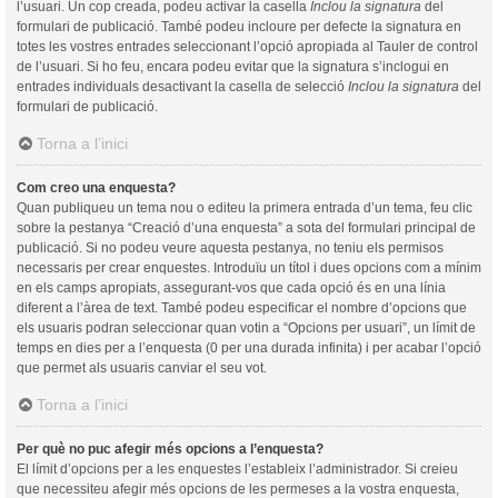
l’usuari. Un cop creada, podeu activar la casella
Inclou la signatura
del
formulari de publicació. També podeu incloure per defecte la signatura en
totes les vostres entrades seleccionant l’opció apropiada al Tauler de control
de l’usuari. Si ho feu, encara podeu evitar que la signatura s’inclogui en
entrades individuals desactivant la casella de selecció
Inclou la signatura
del
formulari de publicació.
Torna a l’inici
Com creo una enquesta?
Quan publiqueu un tema nou o editeu la primera entrada d’un tema, feu clic
sobre la pestanya “Creació d’una enquesta” a sota del formulari principal de
publicació. Si no podeu veure aquesta pestanya, no teniu els permisos
necessaris per crear enquestes. Introduïu un títol i dues opcions com a mínim
en els camps apropiats, assegurant-vos que cada opció és en una línia
diferent a l’àrea de text. També podeu especificar el nombre d’opcions que
els usuaris podran seleccionar quan votin a “Opcions per usuari”, un límit de
temps en dies per a l’enquesta (0 per una durada infinita) i per acabar l’opció
que permet als usuaris canviar el seu vot.
Torna a l’inici
Per què no puc afegir més opcions a l’enquesta?
El límit d’opcions per a les enquestes l’estableix l’administrador. Si creieu
que necessiteu afegir més opcions de les permeses a la vostra enquesta,