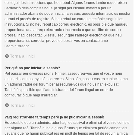
de seguir les instruccions que heu rebut. Alguns fòrums també requereixen
l’activació dels comptes nous, ja sigui per l’usuari mateix o per un
administrador abans de poder iniciar la sessió; aquesta informació es mostra
durant el procés de registre. Si heu rebut un correu electrònic, seguiu les
instruccions. Si no heu rebut cap correu electrònic, és possible que hagueu
proporcionat una adreça electrònica incorrecta o que un filtre de correu
brossa l’hagi descartat. Si esteu segur que l’adreça electrònica que heu
proporcionat és correcta, proveu de posar-vos en contacte amb
l’administrador.
Torna a l’inici
Per què no puc iniciar la sessió?
Pot passar per diverses raons. Primer, assegureu-vos que el vostre nom
d’usuari i contrasenya són correctes. Si ho són, poseu-vos en contacte amb
un administrador del fòrum per assegurar-vos que no us han expulsat.
També és possible que l’administrador del fòrum tingui un error de
configuració que hagi d’arreglar.
Torna a l’inici
Vaig registrar-me fa temps però ja no puc iniciar la sessió!
És possible que un administrador hagi desactivat o eliminat el vostre compte
per alguna raó. També hi ha alguns fòrums que eliminen periòdicament els
usuaris que no hagin publicat res en molt de temps per tal de reduir la mida