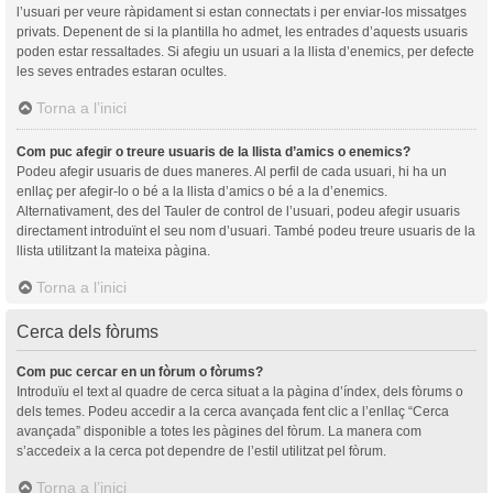
l’usuari per veure ràpidament si estan connectats i per enviar-los missatges
privats. Depenent de si la plantilla ho admet, les entrades d’aquests usuaris
poden estar ressaltades. Si afegiu un usuari a la llista d’enemics, per defecte
les seves entrades estaran ocultes.
Torna a l’inici
Com puc afegir o treure usuaris de la llista d’amics o enemics?
Podeu afegir usuaris de dues maneres. Al perfil de cada usuari, hi ha un
enllaç per afegir-lo o bé a la llista d’amics o bé a la d’enemics.
Alternativament, des del Tauler de control de l’usuari, podeu afegir usuaris
directament introduïnt el seu nom d’usuari. També podeu treure usuaris de la
llista utilitzant la mateixa pàgina.
Torna a l’inici
Cerca dels fòrums
Com puc cercar en un fòrum o fòrums?
Introduïu el text al quadre de cerca situat a la pàgina d’índex, dels fòrums o
dels temes. Podeu accedir a la cerca avançada fent clic a l’enllaç “Cerca
avançada” disponible a totes les pàgines del fòrum. La manera com
s’accedeix a la cerca pot dependre de l’estil utilitzat pel fòrum.
Torna a l’inici