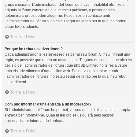
grups o usuaris. L’administrador del fòrum pot haver inhabilitat els fitxers
adjunts al fòrum concret en el que esteu publicant, o potser només
determinats grups poden afegir-ne. Poseu-vos en contacte amb
l’administrador del fòrum si no esteu segur de la raó per la qual no podeu
afegir fitxers adjunts.
Torna a l’inici
Per què he rebut un advertiment?
Cada administrador té les seves regles per al seu fòrum. Si heu infringit una
regla, és possible que rebeu un advertiment. Tingueu en compte que això és
decisió de l’administrador del fòrum i que phpBB Limited no té res a veure
amb els advertiments d’aquest lloc web. Poseu-vos en contacte amb
l’administrador del fòrum si no esteu segur de la raó per la qual heu rebut
l’advertiment.
Torna a l’inici
Com puc informar d’una entrada a un moderador?
Si l’administrador del fòrum ho permet, veureu un botó al costat de la propia
entrada per informar-ne. Quan hi feu clic se us guiarà pels passos
necessaris per informar de l’entrada.
Torna a l’inici