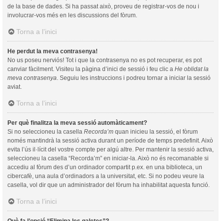
de la base de dades. Si ha passat això, proveu de registrar-vos de nou i
involucrar-vos més en les discussions del fòrum.
Torna a l’inici
He perdut la meva contrasenya!
No us poseu nerviós! Tot i que la contrasenya no es pot recuperar, es pot
canviar fàcilment. Visiteu la pàgina d’inici de sessió i feu clic a
He oblidat la
meva contrasenya
. Seguiu les instruccions i podreu tornar a iniciar la sessió
aviat.
Torna a l’inici
Per què finalitza la meva sessió automàticament?
Si no seleccioneu la casella
Recorda’m
quan inicieu la sessió, el fòrum
només mantindrà la sessió activa durant un període de temps predefinit. Això
evita l’ús il·lícit del vostre compte per algú altre. Per mantenir la sessió activa,
seleccioneu la casella “Recorda’m” en iniciar-la. Això no és recomanable si
accediu al fòrum des d’un ordinador compartit p.ex. en una biblioteca, un
cibercafè, una aula d’ordinadors a la universitat, etc. Si no podeu veure la
casella, vol dir que un administrador del fòrum ha inhabilitat aquesta funció.
Torna a l’inici
Què fa l’opció “Elimina les galetes”?