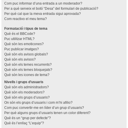
Com puc informar d’una entrada a un moderador?
Per a què serveix el botó “Desa” del formulari de publicació?
Per què cal que la meva entrada sigui aprovada?
Com reactivo el meu tema?
Formatació i tipus de tema
Què és el BBCode?
Puc utilitzar HTML?
Què són les emoticones?
Puc publicar imatges?
Què són els avisos globals?
Què són els avisos?
Què són els temes recurrents?
Què són els temes bloquejats?
Què són les icones de tema?
Nivells i grups d’usuaris
Què són els administradors?
Què són els moderadors?
Què són els grups d’usuaris?
On són els grups d’usuaris i com m’hi afilio?
Com puc convertir-me en líder d’un grup d’usuaris?
Per què alguns grups d’usuaris tenen un color diferent?
Què és un “grup per defecte”?
Què és l’enllaç “L’equip”?