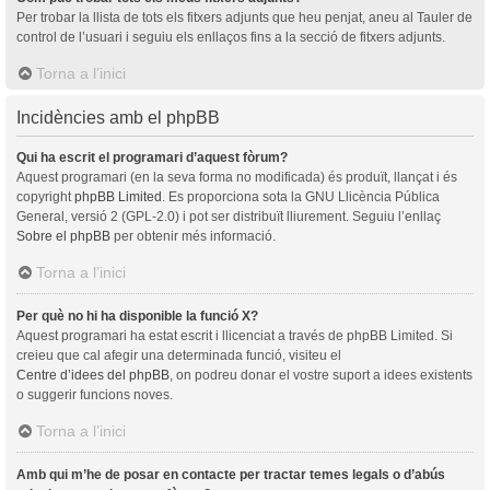
Per trobar la llista de tots els fitxers adjunts que heu penjat, aneu al Tauler de
control de l’usuari i seguiu els enllaços fins a la secció de fitxers adjunts.
Torna a l’inici
Incidències amb el phpBB
Qui ha escrit el programari d’aquest fòrum?
Aquest programari (en la seva forma no modificada) és produït, llançat i és
copyright
phpBB Limited
. Es proporciona sota la GNU Llicència Pública
General, versió 2 (GPL-2.0) i pot ser distribuït lliurement. Seguiu l’enllaç
Sobre el phpBB
per obtenir més informació.
Torna a l’inici
Per què no hi ha disponible la funció X?
Aquest programari ha estat escrit i llicenciat a través de phpBB Limited. Si
creieu que cal afegir una determinada funció, visiteu el
Centre d’idees del phpBB
, on podreu donar el vostre suport a idees existents
o suggerir funcions noves.
Torna a l’inici
Amb qui m’he de posar en contacte per tractar temes legals o d’abús