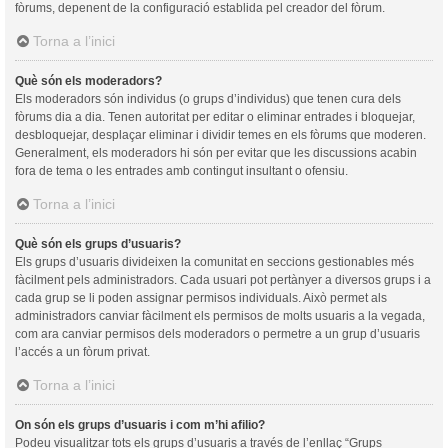
fòrums, depenent de la configuració establida pel creador del fòrum.
Torna a l’inici
Què són els moderadors?
Els moderadors són individus (o grups d’individus) que tenen cura dels
fòrums dia a dia. Tenen autoritat per editar o eliminar entrades i bloquejar,
desbloquejar, desplaçar eliminar i dividir temes en els fòrums que moderen.
Generalment, els moderadors hi són per evitar que les discussions acabin
fora de tema o les entrades amb contingut insultant o ofensiu.
Torna a l’inici
Què són els grups d’usuaris?
Els grups d’usuaris divideixen la comunitat en seccions gestionables més
fàcilment pels administradors. Cada usuari pot pertànyer a diversos grups i a
cada grup se li poden assignar permisos individuals. Això permet als
administradors canviar fàcilment els permisos de molts usuaris a la vegada,
com ara canviar permisos dels moderadors o permetre a un grup d’usuaris
l’accés a un fòrum privat.
Torna a l’inici
On són els grups d’usuaris i com m’hi afilio?
Podeu visualitzar tots els grups d’usuaris a través de l’enllaç “Grups