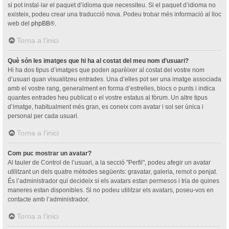
si pot instal·lar el paquet d’idioma que necessiteu. Si el paquet d’idioma no
existeix, podeu crear una traducció nova. Podeu trobar més informació al lloc
web del
phpBB
®.
Torna a l’inici
Què són les imatges que hi ha al costat del meu nom d’usuari?
Hi ha dos tipus d’imatges que poden aparèixer al costat del vostre nom
d’usuari quan visualitzeu entrades. Una d’elles pot ser una imatge associada
amb el vostre rang, generalment en forma d’estrelles, blocs o punts i indica
quantes entrades heu publicat o el vostre estatus al fòrum. Un altre tipus
d’imatge, habitualment més gran, es coneix com avatar i sol ser única i
personal per cada usuari.
Torna a l’inici
Com puc mostrar un avatar?
Al tauler de Control de l’usuari, a la secció "Perfil", podeu afegir un avatar
utilitzant un dels quatre mètodes següents: gravatar, galeria, remot o penjat.
És l’administrador qui decideix si els avatars estan permesos i tria de quines
maneres estan disponibles. Si no podeu utilitzar els avatars, poseu-vos en
contacte amb l’administrador.
Torna a l’inici