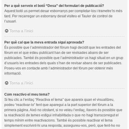
Per a què serveix el botó “Desa” del formulari de publicació?
Aquest botó us permet desar esborranys per completar-los i trametre’ls més
tard. Per recarregar un esborrany desat visiteu el Tauler de control de
l’usuari.
Torna a l’inici
Per què cal que la meva entrada sigui aprovada?
És possible que l’administrador del fòrum hagi decidit que les entrades del
fòrum en el que esteu publicant han de ser revisades abans de ser
publicades. També és possible que l’administrador us hagi situat en un grup
d’usuaris les entrades dels quals s’han de revisar abans de ser publicades.
Poseu-vos en contacte amb l’administrador del fòrum per obtenir més
informació.
Torna a l’inici
Com reactivo el meu tema?
Si feu clic a l’enllaç “Reactiva el tema” que apareix quan el visualitzeu,
podeu “reactivar-lo” fent que aparegui a la part superior del fòrum a la
primera pàgina. Això no obstant, si no veieu l’enllaç, llavors és possible que
la reactivació de temes estigui inhabilitada o que no hagi transcorregut el
temps mínim entre reactivacions. També és possible reactivar el tema
simplement escrivint-hi una resposta; assegureu-vos, però, que fent-ho no