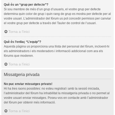
Què és un “grup per defecte”?
Si sou membre de més d’un grup d’usuaris, el vostre grup per defecte
determina quin color de grup i quin rang de grup es mostra per defecte per al
vostre usuari. L’administrador del fòrum us pot concedir permisos per canviar
el vostre grup per defecte a través del Tauler de control de l’usuari.
Torna a l’inici
Què és l’enllaç “L’equip”?
Aquesta pàgina us proporciona una llista del personal del fòrum, incloent-hi
els administradors i els moderadors i informació addicional com ara els
fòrums que moderen.
Torna a l’inici
Missatgeria privada
No puc enviar missatges privats!
Hi ha tres raons possibles: no esteu registrat i amb la sessió iniciada,
l’administrador del fòrum ha inhabilitat la missatgeria privada o no permet al
vostre usuari enviar missatges. Poseu-vos en contacte amb l’administrador
del fòrum per obtenir més informació.
Torna a l’inici