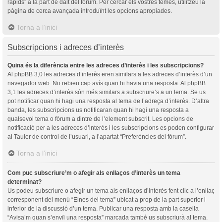
ràpids” a la part de dalt del fòrum. Per cercar els vostres temes, utilitzeu la
pàgina de cerca avançada introduïnt les opcions apropiades.
Torna a l’inici
Subscripcions i adreces d’interès
Quina és la diferència entre les adreces d’interès i les subscripcions?
Al phpBB 3,0 les adreces d’interès eren similars a les adreces d’interès d’un
navegador web. No rebieu cap avís quan hi havia una resposta. Al phpBB
3,1 les adreces d’interès són més similars a subscriure’s a un tema. Se us
pot notificar quan hi hagi una resposta al tema de l’adreça d’interès. D’altra
banda, les subscripcions us notificaran quan hi hagi una resposta a
qualsevol tema o fòrum a dintre de l’element subscrit. Les opcions de
notificació per a les adreces d’interès i les subscripcions es poden configurar
al Tauler de control de l’usuari, a l’apartat “Preferències del fòrum”.
Torna a l’inici
Com puc subscriure’m o afegir als enllaços d’interès un tema
determinat?
Us podeu subscriure o afegir un tema als enllaços d’interès fent clic a l’enllaç
corresponent del menú “Eines del tema” ubicat a prop de la part superior i
inferior de la discussió d’un tema. Publicar una resposta amb la casella
“Avisa’m quan s’envïi una resposta” marcada també us subscriurà al tema.