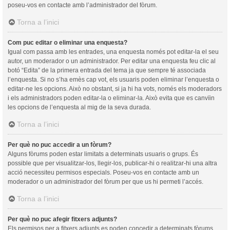
poseu-vos en contacte amb l’administrador del fòrum.
Torna a l’inici
Com puc editar o eliminar una enquesta?
Igual com passa amb les entrades, una enquesta només pot editar-la el seu
autor, un moderador o un administrador. Per editar una enquesta feu clic al
botó “Edita” de la primera entrada del tema ja que sempre té associada
l’enquesta. Si no s’ha emès cap vot, els usuaris poden eliminar l’enquesta o
editar-ne les opcions. Això no obstant, si ja hi ha vots, només els moderadors
i els administradors poden editar-la o eliminar-la. Això evita que es canvïin
les opcions de l’enquesta al mig de la seva durada.
Torna a l’inici
Per què no puc accedir a un fòrum?
Alguns fòrums poden estar limitats a determinats usuaris o grups. És
possible que per visualitzar-los, llegir-los, publicar-hi o realitzar-hi una altra
acció necessiteu permisos especials. Poseu-vos en contacte amb un
moderador o un administrador del fòrum per que us hi permeti l’accés.
Torna a l’inici
Per què no puc afegir fitxers adjunts?
Els permisos per a fitxers adjunts es poden concedir a determinats fòrums,