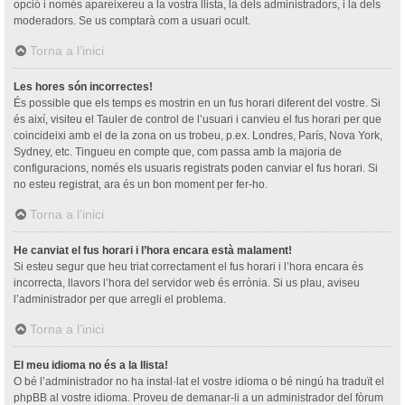
opció i només apareixereu a la vostra llista, la dels administradors, i la dels
moderadors. Se us comptarà com a usuari ocult.
Torna a l’inici
Les hores són incorrectes!
És possible que els temps es mostrin en un fus horari diferent del vostre. Si
és així, visiteu el Tauler de control de l’usuari i canvieu el fus horari per que
coincideixi amb el de la zona on us trobeu, p.ex. Londres, París, Nova York,
Sydney, etc. Tingueu en compte que, com passa amb la majoria de
configuracions, només els usuaris registrats poden canviar el fus horari. Si
no esteu registrat, ara és un bon moment per fer-ho.
Torna a l’inici
He canviat el fus horari i l’hora encara està malament!
Si esteu segur que heu triat correctament el fus horari i l’hora encara és
incorrecta, llavors l’hora del servidor web és errònia. Si us plau, aviseu
l’administrador per que arregli el problema.
Torna a l’inici
El meu idioma no és a la llista!
O bé l’administrador no ha instal·lat el vostre idioma o bé ningú ha traduït el
phpBB al vostre idioma. Proveu de demanar-li a un administrador del fòrum