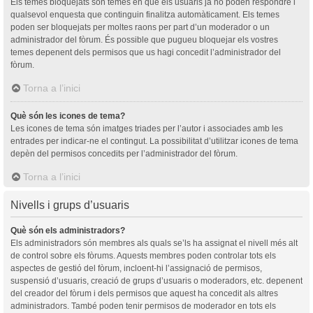
Els temes bloquejats són temes en què els usuaris ja no poden respondre i
qualsevol enquesta que continguin finalitza automàticament. Els temes
poden ser bloquejats per moltes raons per part d’un moderador o un
administrador del fòrum. És possible que pugueu bloquejar els vostres
temes depenent dels permisos que us hagi concedit l’administrador del
fòrum.
Torna a l’inici
Què són les icones de tema?
Les icones de tema són imatges triades per l’autor i associades amb les
entrades per indicar-ne el contingut. La possibilitat d’utilitzar icones de tema
depèn del permisos concedits per l’administrador del fòrum.
Torna a l’inici
Nivells i grups d’usuaris
Què són els administradors?
Els administradors són membres als quals se’ls ha assignat el nivell més alt
de control sobre els fòrums. Aquests membres poden controlar tots els
aspectes de gestió del fòrum, incloent-hi l’assignació de permisos,
suspensió d’usuaris, creació de grups d’usuaris o moderadors, etc. depenent
del creador del fòrum i dels permisos que aquest ha concedit als altres
administradors. També poden tenir permisos de moderador en tots els