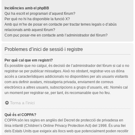
Incidències amb el phpBB
Qui ha escrit el programari d’aquest fòrum?
Per què no hi ha disponible la funció X?
Amb qui m’he de posar en contacte per tractar temes legals o d’abús
relacionats amb aquest fòrum?
Com puc posar-me en contacte amb l’administrador del fòrum?
Problemes d’inici de sessió i registre
Per què cal que em registri?
És possible que no calgui, és decisió de l’administrador del fòrum si cal o no
registrar-se per publicar missatges. Això no obstant, registrar-vos us dóna
accés a característiques addicionals no disponibles per als usuaris visitants
com ara definir avatars, missatgeria privada, enviament de correus
electrònics a altres usuaris, subscripcions a grups d’usuaris, etc. Només cal
un moment per registrar-se, per tant, és recomanable que ho feu.
Torna a l’inici
Què és el COPPA?
COPPA són les sigles en anglès del Decret de protecció de privadesa en
línia infantil (Children’s Online Privacy Protection Act) del 1998. És una llei
dels Estats Units que exigeix als llocs web que potencialment poden recollir