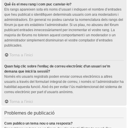
Què és el meu rang i com puc canviar-lo?
Els rangs apareixen sota els noms d’usuari i indiquen el nombre d’entrades
que heu publicat o identifiquen determinats usuaris com ara moderadors i
administradors. En general no podeu canviar la nomenclatura dels rangs del
fòrum ja que els estableix l’administrador. Si us plau, no abuseu del fòrum
publicant entrades innecessàriament per incrementar el vostre rang. La
majoria de fòrums no toleren aquest comportament i un moderador o un
administrador simplement disminuiran el vostre comptador d’entrades
publicades.
Torna a l’inici
Quan faig clic sobre l’enllaç de correu electrònic d’un usuari se’m
demana que iniciï la sessió?
Només els usuaris registrats poden enviar correus electrònics a altres
usuaris a través del formulari integrat de correu, i només si l’administrador ha
habilitat aquesta funció. Això és per evitar l’ús malintencionat del sistema de
correu electrònic per part d’usuaris anònims.
Torna a l’inici
Problemes de publicació
Com publico un tema nou o una resposta?