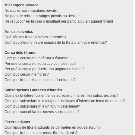
Missatgeria privada
No puc enviar missatges privats!
No paro de rebre missatges privats no desitjats!
He rebut correu brossa o insultant per part d’algú en aquest fòrum!
Amics i enemics
Què són les llistes d’amics i enemics?
Com puc afegir o treure usuaris de la llista d’amics o enemics?
Cerca dels fòrums
Com puc cercar en un fòrum o fòrums?
Per què la cerca no troba cap coincidència?
Per què la cerca produeix una pàgina en blanc!?
Com puc cercar membres?
Com puc trobar els meus temes i entrades?
Subscripcions i adreces d’interès
Quina és la diferència entre les adreces d’interès i les subscripcions?
Com puc subscriure’m o afegir als enllaços d’interès un tema determinat?
Com puc subscriure’m a un fòrum determinat?
Com puc cancel·lar les meves subscripcions?
Fitxers adjunts
Quin tipus de fitxers adjunts es permeten en aquest fòrum?
Com puc trobar tots els meus fitxers adjunts?