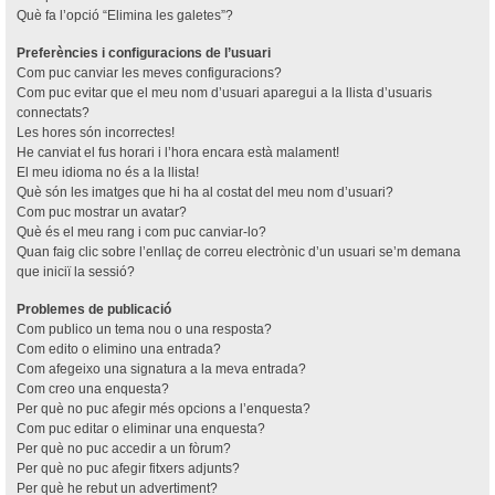
Què fa l’opció “Elimina les galetes”?
Preferències i configuracions de l’usuari
Com puc canviar les meves configuracions?
Com puc evitar que el meu nom d’usuari aparegui a la llista d’usuaris
connectats?
Les hores són incorrectes!
He canviat el fus horari i l’hora encara està malament!
El meu idioma no és a la llista!
Què són les imatges que hi ha al costat del meu nom d’usuari?
Com puc mostrar un avatar?
Què és el meu rang i com puc canviar-lo?
Quan faig clic sobre l’enllaç de correu electrònic d’un usuari se’m demana
que iniciï la sessió?
Problemes de publicació
Com publico un tema nou o una resposta?
Com edito o elimino una entrada?
Com afegeixo una signatura a la meva entrada?
Com creo una enquesta?
Per què no puc afegir més opcions a l’enquesta?
Com puc editar o eliminar una enquesta?
Per què no puc accedir a un fòrum?
Per què no puc afegir fitxers adjunts?
Per què he rebut un advertiment?