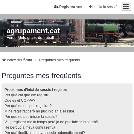
Registreu-vos
Inicia la sessió
agrupament.cat
Fòrum dels grups de treball
Índex del fòrum
Preguntes més freqüents
Preguntes més freqüents
Problemes d’inici de sessió i registre
Per què cal que em registri?
Què és el COPPA?
Per què no em puc registrar?
M’he registrat però no puc iniciar la sessió!
Per què no puc iniciar la sessió?
Vaig registrar-me fa temps però ja no puc iniciar la sessió!
He perdut la meva contrasenya!
Per què finalitza la meva sessió automàticament?