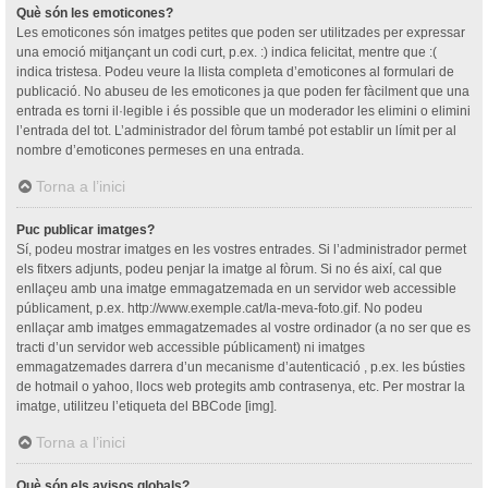
Què són les emoticones?
Les emoticones són imatges petites que poden ser utilitzades per expressar
una emoció mitjançant un codi curt, p.ex. :) indica felicitat, mentre que :(
indica tristesa. Podeu veure la llista completa d’emoticones al formulari de
publicació. No abuseu de les emoticones ja que poden fer fàcilment que una
entrada es torni il·legible i és possible que un moderador les elimini o elimini
l’entrada del tot. L’administrador del fòrum també pot establir un límit per al
nombre d’emoticones permeses en una entrada.
Torna a l’inici
Puc publicar imatges?
Sí, podeu mostrar imatges en les vostres entrades. Si l’administrador permet
els fitxers adjunts, podeu penjar la imatge al fòrum. Si no és així, cal que
enllaçeu amb una imatge emmagatzemada en un servidor web accessible
públicament, p.ex. http://www.exemple.cat/la-meva-foto.gif. No podeu
enllaçar amb imatges emmagatzemades al vostre ordinador (a no ser que es
tracti d’un servidor web accessible públicament) ni imatges
emmagatzemades darrera d’un mecanisme d’autenticació , p.ex. les bústies
de hotmail o yahoo, llocs web protegits amb contrasenya, etc. Per mostrar la
imatge, utilitzeu l’etiqueta del BBCode [img].
Torna a l’inici
Què són els avisos globals?