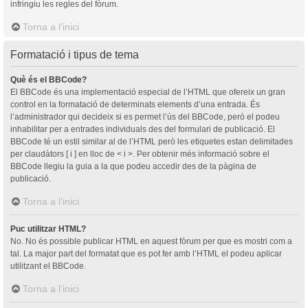
infringiu les regles del fòrum.
Torna a l’inici
Formatació i tipus de tema
Què és el BBCode?
El BBCode és una implementació especial de l’HTML que ofereix un gran
control en la formatació de determinats elements d’una entrada. És
l’administrador qui decideix si es permet l’ús del BBCode, però el podeu
inhabilitar per a entrades individuals des del formulari de publicació. El
BBCode té un estil similar al de l’HTML però les etiquetes estan delimitades
per claudàtors [ i ] en lloc de < i >. Per obtenir més informació sobre el
BBCode llegiu la guia a la que podeu accedir des de la pàgina de
publicació.
Torna a l’inici
Puc utilitzar HTML?
No. No és possible publicar HTML en aquest fòrum per que es mostri com a
tal. La major part del formatat que es pot fer amb l’HTML el podeu aplicar
utilitzant el BBCode.
Torna a l’inici