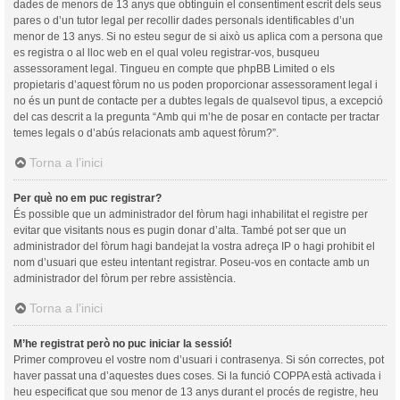
dades de menors de 13 anys que obtinguin el consentiment escrit dels seus
pares o d’un tutor legal per recollir dades personals identificables d’un
menor de 13 anys. Si no esteu segur de si això us aplica com a persona que
es registra o al lloc web en el qual voleu registrar-vos, busqueu
assessorament legal. Tingueu en compte que phpBB Limited o els
propietaris d’aquest fòrum no us poden proporcionar assessorament legal i
no és un punt de contacte per a dubtes legals de qualsevol tipus, a excepció
del cas descrit a la pregunta “Amb qui m’he de posar en contacte per tractar
temes legals o d’abús relacionats amb aquest fòrum?”.
Torna a l’inici
Per què no em puc registrar?
És possible que un administrador del fòrum hagi inhabilitat el registre per
evitar que visitants nous es pugin donar d’alta. També pot ser que un
administrador del fòrum hagi bandejat la vostra adreça IP o hagi prohibit el
nom d’usuari que esteu intentant registrar. Poseu-vos en contacte amb un
administrador del fòrum per rebre assistència.
Torna a l’inici
M’he registrat però no puc iniciar la sessió!
Primer comproveu el vostre nom d’usuari i contrasenya. Si són correctes, pot
haver passat una d’aquestes dues coses. Si la funció COPPA està activada i
heu especificat que sou menor de 13 anys durant el procés de registre, heu