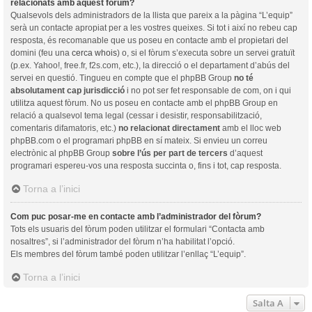
relacionats amb aquest fòrum?
Qualsevols dels administradors de la llista que pareix a la pàgina “L’equip”
serà un contacte apropiat per a les vostres queixes. Si tot i així no rebeu cap
resposta, és recomanable que us poseu en contacte amb el propietari del
domini (feu una
cerca whois
) o, si el fòrum s’executa sobre un servei gratuït
(p.ex. Yahoo!, free.fr, f2s.com, etc.), la direcció o el departament d’abús del
servei en questió. Tingueu en compte que el phpBB Group
no té
absolutament cap jurisdicció
i no pot ser fet responsable de com, on i qui
utilitza aquest fòrum. No us poseu en contacte amb el phpBB Group en
relació a qualsevol tema legal (cessar i desistir, responsabilització,
comentaris difamatoris, etc.)
no relacionat directament
amb el lloc web
phpBB.com o el programari phpBB en sí mateix. Si envieu un correu
electrònic al phpBB Group
sobre l’ús per part de tercers
d’aquest
programari espereu-vos una resposta succinta o, fins i tot, cap resposta.
Torna a l’inici
Com puc posar-me en contacte amb l’administrador del fòrum?
Tots els usuaris del fòrum poden utilitzar el formulari “Contacta amb
nosaltres”, si l’administrador del fòrum n’ha habilitat l’opció.
Els membres del fòrum també poden utilitzar l’enllaç “L’equip”.
Torna a l’inici
Salta A