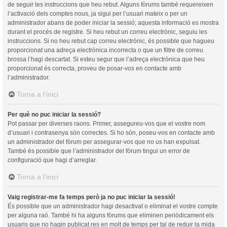
de seguir les instruccions que heu rebut. Alguns fòrums també requereixen
l’activació dels comptes nous, ja sigui per l’usuari mateix o per un
administrador abans de poder iniciar la sessió; aquesta informació es mostra
durant el procés de registre. Si heu rebut un correu electrònic, seguiu les
instruccions. Si no heu rebut cap correu electrònic, és possible que hagueu
proporcionat una adreça electrònica incorrecta o que un filtre de correu
brossa l’hagi descartat. Si esteu segur que l’adreça electrònica que heu
proporcionat és correcta, proveu de posar-vos en contacte amb
l’administrador.
Torna a l’inici
Per què no puc iniciar la sessió?
Pot passar per diverses raons. Primer, assegureu-vos que el vostre nom
d’usuari i contrasenya són correctes. Si ho són, poseu-vos en contacte amb
un administrador del fòrum per assegurar-vos que no us han expulsat.
També és possible que l’administrador del fòrum tingui un error de
configuració que hagi d’arreglar.
Torna a l’inici
Vaig registrar-me fa temps però ja no puc iniciar la sessió!
És possible que un administrador hagi desactivat o eliminat el vostre compte
per alguna raó. També hi ha alguns fòrums que eliminen periòdicament els
usuaris que no hagin publicat res en molt de temps per tal de reduir la mida