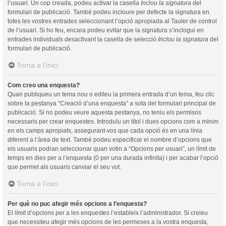
l’usuari. Un cop creada, podeu activar la casella
Inclou la signatura
del
formulari de publicació. També podeu incloure per defecte la signatura en
totes les vostres entrades seleccionant l’opció apropiada al Tauler de control
de l’usuari. Si ho feu, encara podeu evitar que la signatura s’inclogui en
entrades individuals desactivant la casella de selecció
Inclou la signatura
del
formulari de publicació.
Torna a l’inici
Com creo una enquesta?
Quan publiqueu un tema nou o editeu la primera entrada d’un tema, feu clic
sobre la pestanya “Creació d’una enquesta” a sota del formulari principal de
publicació. Si no podeu veure aquesta pestanya, no teniu els permisos
necessaris per crear enquestes. Introduïu un títol i dues opcions com a mínim
en els camps apropiats, assegurant-vos que cada opció és en una línia
diferent a l’àrea de text. També podeu especificar el nombre d’opcions que
els usuaris podran seleccionar quan votin a “Opcions per usuari”, un límit de
temps en dies per a l’enquesta (0 per una durada infinita) i per acabar l’opció
que permet als usuaris canviar el seu vot.
Torna a l’inici
Per què no puc afegir més opcions a l’enquesta?
El límit d’opcions per a les enquestes l’estableix l’administrador. Si creieu
que necessiteu afegir més opcions de les permeses a la vostra enquesta,