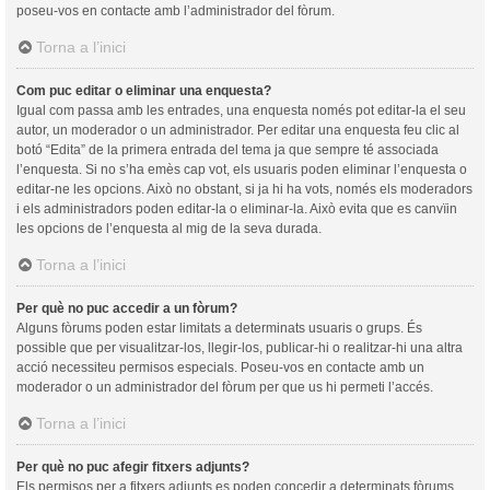
poseu-vos en contacte amb l’administrador del fòrum.
Torna a l’inici
Com puc editar o eliminar una enquesta?
Igual com passa amb les entrades, una enquesta només pot editar-la el seu
autor, un moderador o un administrador. Per editar una enquesta feu clic al
botó “Edita” de la primera entrada del tema ja que sempre té associada
l’enquesta. Si no s’ha emès cap vot, els usuaris poden eliminar l’enquesta o
editar-ne les opcions. Això no obstant, si ja hi ha vots, només els moderadors
i els administradors poden editar-la o eliminar-la. Això evita que es canvïin
les opcions de l’enquesta al mig de la seva durada.
Torna a l’inici
Per què no puc accedir a un fòrum?
Alguns fòrums poden estar limitats a determinats usuaris o grups. És
possible que per visualitzar-los, llegir-los, publicar-hi o realitzar-hi una altra
acció necessiteu permisos especials. Poseu-vos en contacte amb un
moderador o un administrador del fòrum per que us hi permeti l’accés.
Torna a l’inici
Per què no puc afegir fitxers adjunts?
Els permisos per a fitxers adjunts es poden concedir a determinats fòrums,