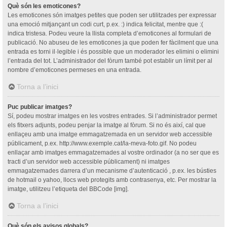
Què són les emoticones?
Les emoticones són imatges petites que poden ser utilitzades per expressar
una emoció mitjançant un codi curt, p.ex. :) indica felicitat, mentre que :(
indica tristesa. Podeu veure la llista completa d’emoticones al formulari de
publicació. No abuseu de les emoticones ja que poden fer fàcilment que una
entrada es torni il·legible i és possible que un moderador les elimini o elimini
l’entrada del tot. L’administrador del fòrum també pot establir un límit per al
nombre d’emoticones permeses en una entrada.
Torna a l’inici
Puc publicar imatges?
Sí, podeu mostrar imatges en les vostres entrades. Si l’administrador permet
els fitxers adjunts, podeu penjar la imatge al fòrum. Si no és així, cal que
enllaçeu amb una imatge emmagatzemada en un servidor web accessible
públicament, p.ex. http://www.exemple.cat/la-meva-foto.gif. No podeu
enllaçar amb imatges emmagatzemades al vostre ordinador (a no ser que es
tracti d’un servidor web accessible públicament) ni imatges
emmagatzemades darrera d’un mecanisme d’autenticació , p.ex. les bústies
de hotmail o yahoo, llocs web protegits amb contrasenya, etc. Per mostrar la
imatge, utilitzeu l’etiqueta del BBCode [img].
Torna a l’inici
Què són els avisos globals?