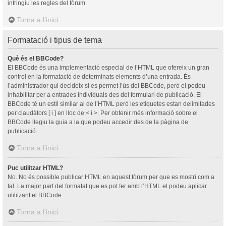
infringiu les regles del fòrum.
Torna a l’inici
Formatació i tipus de tema
Què és el BBCode?
El BBCode és una implementació especial de l’HTML que ofereix un gran
control en la formatació de determinats elements d’una entrada. És
l’administrador qui decideix si es permet l’ús del BBCode, però el podeu
inhabilitar per a entrades individuals des del formulari de publicació. El
BBCode té un estil similar al de l’HTML però les etiquetes estan delimitades
per claudàtors [ i ] en lloc de < i >. Per obtenir més informació sobre el
BBCode llegiu la guia a la que podeu accedir des de la pàgina de
publicació.
Torna a l’inici
Puc utilitzar HTML?
No. No és possible publicar HTML en aquest fòrum per que es mostri com a
tal. La major part del formatat que es pot fer amb l’HTML el podeu aplicar
utilitzant el BBCode.
Torna a l’inici