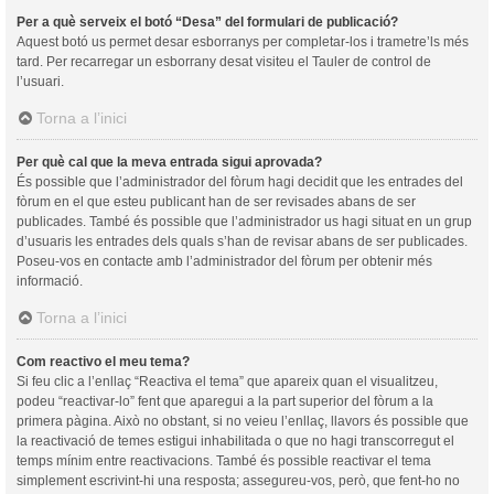
Per a què serveix el botó “Desa” del formulari de publicació?
Aquest botó us permet desar esborranys per completar-los i trametre’ls més
tard. Per recarregar un esborrany desat visiteu el Tauler de control de
l’usuari.
Torna a l’inici
Per què cal que la meva entrada sigui aprovada?
És possible que l’administrador del fòrum hagi decidit que les entrades del
fòrum en el que esteu publicant han de ser revisades abans de ser
publicades. També és possible que l’administrador us hagi situat en un grup
d’usuaris les entrades dels quals s’han de revisar abans de ser publicades.
Poseu-vos en contacte amb l’administrador del fòrum per obtenir més
informació.
Torna a l’inici
Com reactivo el meu tema?
Si feu clic a l’enllaç “Reactiva el tema” que apareix quan el visualitzeu,
podeu “reactivar-lo” fent que aparegui a la part superior del fòrum a la
primera pàgina. Això no obstant, si no veieu l’enllaç, llavors és possible que
la reactivació de temes estigui inhabilitada o que no hagi transcorregut el
temps mínim entre reactivacions. També és possible reactivar el tema
simplement escrivint-hi una resposta; assegureu-vos, però, que fent-ho no