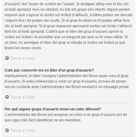
d’usuaris” del Tauler de control de l’usuari. Si desitgeu afiliar-vos-hi feu clic
al botó apropiat. Això no obstant, no tots els grups són oberts. Alguns poden
requerir que s’aprovi la vostra sol·licitud d’afiliació, d’altres poden ser tancats
i alguns fins i tot poden ser ocults. Si el grup és obert us hi podeu afiliar fent
clic al botó apropiat. Si el grup requereix aprovació podeu sol·licitar l’afiliació
fent clic al botó apropiat. Caldrà que el líder del grup d’usuaris aprovi la
vostra sol·licitud i és possible que us pregunti per què us hi voleu afiliar. Si
us plau, no assetgeu el líder del grup si rebutja la vostra sol·licitud ja que
tindrà les seves raons.
Torna a l’inici
Com puc convertir-me en líder d’un grup d’usuaris?
Habitualment, el líder l’assigna l’administrador del fòrum quan crea el grup
d’usuaris. Si esteu interessats a crear un grup d’usuaris, proveu de posar-
vos en contacte amb l’administrador del fòrum enviant-li un missatge privat.
Torna a l’inici
Per què alguns grups d’usuaris tenen un color diferent?
L’administrador del fòrum pot assignar un color a un grup d’usuaris per fer
que sigui més fàcil identificar-ne els membres.
Torna a l’inici