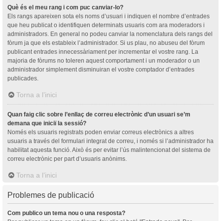
Què és el meu rang i com puc canviar-lo?
Els rangs apareixen sota els noms d’usuari i indiquen el nombre d’entrades
que heu publicat o identifiquen determinats usuaris com ara moderadors i
administradors. En general no podeu canviar la nomenclatura dels rangs del
fòrum ja que els estableix l’administrador. Si us plau, no abuseu del fòrum
publicant entrades innecessàriament per incrementar el vostre rang. La
majoria de fòrums no toleren aquest comportament i un moderador o un
administrador simplement disminuiran el vostre comptador d’entrades
publicades.
Torna a l’inici
Quan faig clic sobre l’enllaç de correu electrònic d’un usuari se’m
demana que iniciï la sessió?
Només els usuaris registrats poden enviar correus electrònics a altres
usuaris a través del formulari integrat de correu, i només si l’administrador ha
habilitat aquesta funció. Això és per evitar l’ús malintencionat del sistema de
correu electrònic per part d’usuaris anònims.
Torna a l’inici
Problemes de publicació
Com publico un tema nou o una resposta?