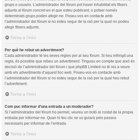
grups o usuaris. L’administrador del fòrum pot haver inhabilitat els fitxers
adjunts al fòrum concret en el que esteu publicant, o potser només
determinats grups poden afegir-ne. Poseu-vos en contacte amb
l’administrador del fòrum si no esteu segur de la raó per la qual no podeu
afegir fitxers adjunts.
Torna a l’inici
Per què he rebut un advertiment?
Cada administrador té les seves regles per al seu fòrum. Si heu infringit una
regla, és possible que rebeu un advertiment. Tingueu en compte que això és
decisió de l’administrador del fòrum i que phpBB Limited no té res a veure
amb els advertiments d’aquest lloc web. Poseu-vos en contacte amb
l’administrador del fòrum si no esteu segur de la raó per la qual heu rebut
l’advertiment.
Torna a l’inici
Com puc informar d’una entrada a un moderador?
Si l’administrador del fòrum ho permet, veureu un botó al costat de la propia
entrada per informar-ne. Quan hi feu clic se us guiarà pels passos
necessaris per informar de l’entrada.
Torna a l’inici