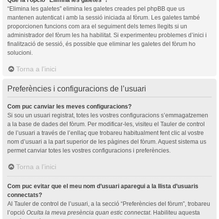
“Elimina les galetes” elimina les galetes creades pel phpBB que us
mantenen autenticat i amb la sessió iniciada al fòrum. Les galetes també
proporcionen funcions com ara el seguiment dels temes llegits si un
administrador del fòrum les ha habilitat. Si experimenteu problemes d’inici i
finalització de sessió, és possible que eliminar les galetes del fòrum ho
solucioni.
Torna a l’inici
Preferències i configuracions de l’usuari
Com puc canviar les meves configuracions?
Si sou un usuari registrat, totes les vostres configuracions s’emmagatzemen
a la base de dades del fòrum. Per modificar-les, visiteu el Tauler de control
de l’usuari a través de l’enllaç que trobareu habitualment fent clic al vostre
nom d’usuari a la part superior de les pàgines del fòrum. Aquest sistema us
permet canviar totes les vostres configuracions i preferències.
Torna a l’inici
Com puc evitar que el meu nom d’usuari aparegui a la llista d’usuaris
connectats?
Al Tauler de control de l’usuari, a la secció “Preferències del fòrum”, trobareu
l’opció
Oculta la meva presència quan estic connectat
. Habiliteu aquesta