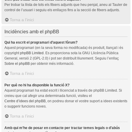
Per trobar la llista de tots els fitxers adjunts que heu penjat, aneu al Tauler de
control de l’usuari i seguiu els enllaços fins a la secció de fitxers adjunts.
Torna a l’inici
Incidències amb el phpBB
Qui ha escrit el programari d’aquest fòrum?
Aquest programari (en la seva forma no modificada) és produït, llançat i és
copyright
phpBB Limited
. Es proporciona sota la GNU Llicència Pública
General, versió 2 (GPL-2.0) i pot ser distribuït lliurement. Seguiu l’enllaç
Sobre el phpBB
per obtenir més informació.
Torna a l’inici
Per què no hi ha disponible la funció X?
Aquest programari ha estat escrit i llicenciat a través de phpBB Limited. Si
creieu que cal afegir una determinada funció, visiteu el
Centre d’idees del phpBB
, on podreu donar el vostre suport a idees existents
o suggerir funcions noves.
Torna a l’inici
Amb qui m’he de posar en contacte per tractar temes legals o d’abús