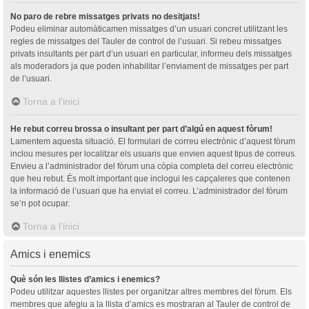
No paro de rebre missatges privats no desitjats!
Podeu eliminar automàticamen missatges d’un usuari concret utilitzant les
regles de missatges del Tauler de control de l’usuari. Si rebeu missatges
privats insultants per part d’un usuari en particular, informeu dels missatges
als moderadors ja que poden inhabilitar l’enviament de missatges per part
de l’usuari.
Torna a l’inici
He rebut correu brossa o insultant per part d’algú en aquest fòrum!
Lamentem aquesta situació. El formulari de correu electrònic d’aquest fòrum
inclou mesures per localitzar els usuaris que envien aquest tipus de correus.
Envieu a l’administrador del fòrum una còpia completa del correu electrònic
que heu rebut. És molt important que inclogui les capçaleres que contenen
la informació de l’usuari que ha enviat el correu. L’administrador del fòrum
se’n pot ocupar.
Torna a l’inici
Amics i enemics
Què són les llistes d’amics i enemics?
Podeu utilitzar aquestes llistes per organitzar altres membres del fòrum. Els
membres que afegiu a la llista d’amics es mostraran al Tauler de control de