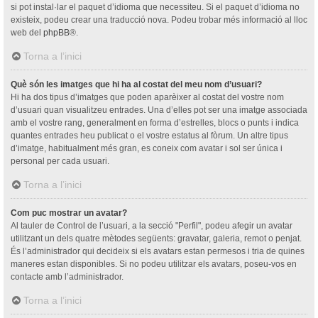
si pot instal·lar el paquet d’idioma que necessiteu. Si el paquet d’idioma no
existeix, podeu crear una traducció nova. Podeu trobar més informació al lloc
web del
phpBB
®.
Torna a l’inici
Què són les imatges que hi ha al costat del meu nom d’usuari?
Hi ha dos tipus d’imatges que poden aparèixer al costat del vostre nom
d’usuari quan visualitzeu entrades. Una d’elles pot ser una imatge associada
amb el vostre rang, generalment en forma d’estrelles, blocs o punts i indica
quantes entrades heu publicat o el vostre estatus al fòrum. Un altre tipus
d’imatge, habitualment més gran, es coneix com avatar i sol ser única i
personal per cada usuari.
Torna a l’inici
Com puc mostrar un avatar?
Al tauler de Control de l’usuari, a la secció "Perfil", podeu afegir un avatar
utilitzant un dels quatre mètodes següents: gravatar, galeria, remot o penjat.
És l’administrador qui decideix si els avatars estan permesos i tria de quines
maneres estan disponibles. Si no podeu utilitzar els avatars, poseu-vos en
contacte amb l’administrador.
Torna a l’inici