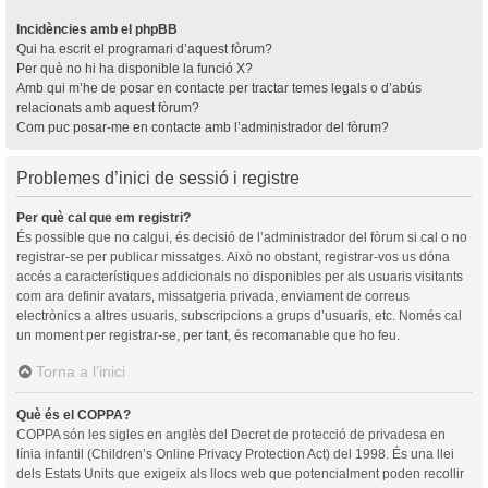
Incidències amb el phpBB
Qui ha escrit el programari d’aquest fòrum?
Per què no hi ha disponible la funció X?
Amb qui m’he de posar en contacte per tractar temes legals o d’abús
relacionats amb aquest fòrum?
Com puc posar-me en contacte amb l’administrador del fòrum?
Problemes d’inici de sessió i registre
Per què cal que em registri?
És possible que no calgui, és decisió de l’administrador del fòrum si cal o no
registrar-se per publicar missatges. Això no obstant, registrar-vos us dóna
accés a característiques addicionals no disponibles per als usuaris visitants
com ara definir avatars, missatgeria privada, enviament de correus
electrònics a altres usuaris, subscripcions a grups d’usuaris, etc. Només cal
un moment per registrar-se, per tant, és recomanable que ho feu.
Torna a l’inici
Què és el COPPA?
COPPA són les sigles en anglès del Decret de protecció de privadesa en
línia infantil (Children’s Online Privacy Protection Act) del 1998. És una llei
dels Estats Units que exigeix als llocs web que potencialment poden recollir