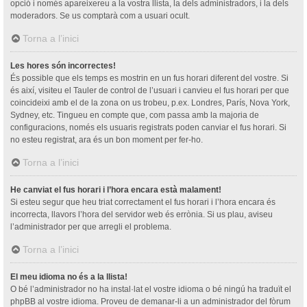
opció i només apareixereu a la vostra llista, la dels administradors, i la dels
moderadors. Se us comptarà com a usuari ocult.
Torna a l’inici
Les hores són incorrectes!
És possible que els temps es mostrin en un fus horari diferent del vostre. Si
és així, visiteu el Tauler de control de l’usuari i canvieu el fus horari per que
coincideixi amb el de la zona on us trobeu, p.ex. Londres, París, Nova York,
Sydney, etc. Tingueu en compte que, com passa amb la majoria de
configuracions, només els usuaris registrats poden canviar el fus horari. Si
no esteu registrat, ara és un bon moment per fer-ho.
Torna a l’inici
He canviat el fus horari i l’hora encara està malament!
Si esteu segur que heu triat correctament el fus horari i l’hora encara és
incorrecta, llavors l’hora del servidor web és errònia. Si us plau, aviseu
l’administrador per que arregli el problema.
Torna a l’inici
El meu idioma no és a la llista!
O bé l’administrador no ha instal·lat el vostre idioma o bé ningú ha traduït el
phpBB al vostre idioma. Proveu de demanar-li a un administrador del fòrum