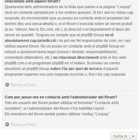
relacionats amb aquest fòrum?
Qualsevols dels administradors de la llista que pareix a la pàgina “L’equip”
serà un contacte apropiat per a les vostres queixes. Si tot i així no rebeu cap
resposta, és recomanable que us poseu en contacte amb el propietari del
domini (feu una
cerca whois
) o, si el fòrum s’executa sobre un servei gratuït
(p.ex. Yahoo!, free.fr, f2s.com, etc.), la direcció o el departament d’abús del
servei en questió. Tingueu en compte que el phpBB Group
no té
absolutament cap jurisdicció
i no pot ser fet responsable de com, on i qui
utilitza aquest fòrum. No us poseu en contacte amb el phpBB Group en
relació a qualsevol tema legal (cessar i desistir, responsabilització,
comentaris difamatoris, etc.)
no relacionat directament
amb el lloc web
phpBB.com o el programari phpBB en sí mateix. Si envieu un correu
electrònic al phpBB Group
sobre l’ús per part de tercers
d’aquest
programari espereu-vos una resposta succinta o, fins i tot, cap resposta.
Torna a l’inici
Com puc posar-me en contacte amb l’administrador del fòrum?
Tots els usuaris del fòrum poden utilitzar el formulari “Contacta amb
nosaltres”, si l’administrador del fòrum n’ha habilitat l’opció.
Els membres del fòrum també poden utilitzar l’enllaç “L’equip”.
Torna a l’inici
Salta A