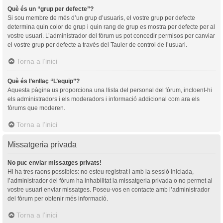
Què és un “grup per defecte”?
Si sou membre de més d’un grup d’usuaris, el vostre grup per defecte
determina quin color de grup i quin rang de grup es mostra per defecte per al
vostre usuari. L’administrador del fòrum us pot concedir permisos per canviar
el vostre grup per defecte a través del Tauler de control de l’usuari.
Torna a l’inici
Què és l’enllaç “L’equip”?
Aquesta pàgina us proporciona una llista del personal del fòrum, incloent-hi
els administradors i els moderadors i informació addicional com ara els
fòrums que moderen.
Torna a l’inici
Missatgeria privada
No puc enviar missatges privats!
Hi ha tres raons possibles: no esteu registrat i amb la sessió iniciada,
l’administrador del fòrum ha inhabilitat la missatgeria privada o no permet al
vostre usuari enviar missatges. Poseu-vos en contacte amb l’administrador
del fòrum per obtenir més informació.
Torna a l’inici