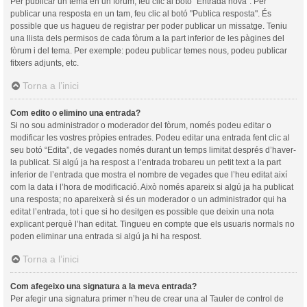
Per publicar un tema en un fòrum, feu clic al botó "Entrada nova". Per
publicar una resposta en un tam, feu clic al botó "Publica resposta". És
possible que us hagueu de registrar per poder publicar un missatge. Teniu
una llista dels permisos de cada fòrum a la part inferior de les pàgines del
fòrum i del tema. Per exemple: podeu publicar temes nous, podeu publicar
fitxers adjunts, etc.
Torna a l’inici
Com edito o elimino una entrada?
Si no sou administrador o moderador del fòrum, només podeu editar o
modificar les vostres pròpies entrades. Podeu editar una entrada fent clic al
seu botó “Edita”, de vegades només durant un temps limitat després d’haver-
la publicat. Si algú ja ha respost a l’entrada trobareu un petit text a la part
inferior de l’entrada que mostra el nombre de vegades que l’heu editat així
com la data i l’hora de modificació. Això només apareix si algú ja ha publicat
una resposta; no apareixerà si és un moderador o un administrador qui ha
editat l’entrada, tot i que si ho desitgen es possible que deixin una nota
explicant perquè l’han editat. Tingueu en compte que els usuaris normals no
poden eliminar una entrada si algú ja hi ha respost.
Torna a l’inici
Com afegeixo una signatura a la meva entrada?
Per afegir una signatura primer n’heu de crear una al Tauler de control de