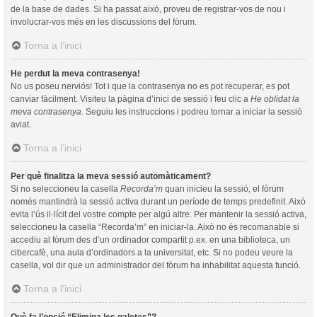
de la base de dades. Si ha passat això, proveu de registrar-vos de nou i
involucrar-vos més en les discussions del fòrum.
Torna a l’inici
He perdut la meva contrasenya!
No us poseu nerviós! Tot i que la contrasenya no es pot recuperar, es pot
canviar fàcilment. Visiteu la pàgina d’inici de sessió i feu clic a
He oblidat la
meva contrasenya
. Seguiu les instruccions i podreu tornar a iniciar la sessió
aviat.
Torna a l’inici
Per què finalitza la meva sessió automàticament?
Si no seleccioneu la casella
Recorda’m
quan inicieu la sessió, el fòrum
només mantindrà la sessió activa durant un període de temps predefinit. Això
evita l’ús il·lícit del vostre compte per algú altre. Per mantenir la sessió activa,
seleccioneu la casella “Recorda’m” en iniciar-la. Això no és recomanable si
accediu al fòrum des d’un ordinador compartit p.ex. en una biblioteca, un
cibercafè, una aula d’ordinadors a la universitat, etc. Si no podeu veure la
casella, vol dir que un administrador del fòrum ha inhabilitat aquesta funció.
Torna a l’inici
Què fa l’opció “Elimina les galetes”?