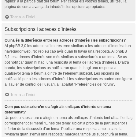
ràpids” a la part de dalt del fòrum. Per cercar els vostres temes, utilitzeu la
pàgina de cerca avançada introduïnt les opcions apropiades.
Torna a l’inici
Subscripcions i adreces d’interès
Quina és la diferència entre les adreces d’interès i les subscripcions?
Al phpBB 3,0 les adreces d’interès eren similars a les adreces d’interès d’un
navegador web. No rebieu cap avís quan hi havia una resposta. Al phpBB
3,1 les adreces d’interès són més similars a subscriure’s a un tema. Se us
pot notificar quan hi hagi una resposta al tema de l’adreça d’interès. D’altra
banda, les subscripcions us notificaran quan hi hagi una resposta a
qualsevol tema o fòrum a dintre de l’element subscrit. Les opcions de
notificació per a les adreces d’interès i les subscripcions es poden configurar
al Tauler de control de l’usuari, a l’apartat “Preferències del fòrum”.
Torna a l’inici
Com puc subscriure’m o afegir als enllaços d’interès un tema
determinat?
Us podeu subscriure o afegir un tema als enllaços d’interès fent clic a l’enllaç
corresponent del menú “Eines del tema” ubicat a prop de la part superior i
inferior de la discussió d’un tema. Publicar una resposta amb la casella
“Avisa’m quan s’envïi una resposta” marcada també us subscriurà al tema.