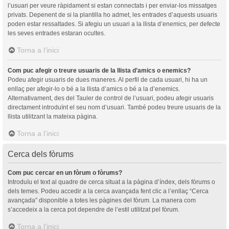
l’usuari per veure ràpidament si estan connectats i per enviar-los missatges
privats. Depenent de si la plantilla ho admet, les entrades d’aquests usuaris
poden estar ressaltades. Si afegiu un usuari a la llista d’enemics, per defecte
les seves entrades estaran ocultes.
Torna a l’inici
Com puc afegir o treure usuaris de la llista d’amics o enemics?
Podeu afegir usuaris de dues maneres. Al perfil de cada usuari, hi ha un
enllaç per afegir-lo o bé a la llista d’amics o bé a la d’enemics.
Alternativament, des del Tauler de control de l’usuari, podeu afegir usuaris
directament introduïnt el seu nom d’usuari. També podeu treure usuaris de la
llista utilitzant la mateixa pàgina.
Torna a l’inici
Cerca dels fòrums
Com puc cercar en un fòrum o fòrums?
Introduïu el text al quadre de cerca situat a la pàgina d’índex, dels fòrums o
dels temes. Podeu accedir a la cerca avançada fent clic a l’enllaç “Cerca
avançada” disponible a totes les pàgines del fòrum. La manera com
s’accedeix a la cerca pot dependre de l’estil utilitzat pel fòrum.
Torna a l’inici