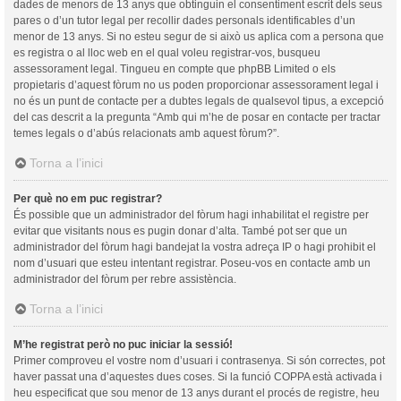
dades de menors de 13 anys que obtinguin el consentiment escrit dels seus
pares o d’un tutor legal per recollir dades personals identificables d’un
menor de 13 anys. Si no esteu segur de si això us aplica com a persona que
es registra o al lloc web en el qual voleu registrar-vos, busqueu
assessorament legal. Tingueu en compte que phpBB Limited o els
propietaris d’aquest fòrum no us poden proporcionar assessorament legal i
no és un punt de contacte per a dubtes legals de qualsevol tipus, a excepció
del cas descrit a la pregunta “Amb qui m’he de posar en contacte per tractar
temes legals o d’abús relacionats amb aquest fòrum?”.
Torna a l’inici
Per què no em puc registrar?
És possible que un administrador del fòrum hagi inhabilitat el registre per
evitar que visitants nous es pugin donar d’alta. També pot ser que un
administrador del fòrum hagi bandejat la vostra adreça IP o hagi prohibit el
nom d’usuari que esteu intentant registrar. Poseu-vos en contacte amb un
administrador del fòrum per rebre assistència.
Torna a l’inici
M’he registrat però no puc iniciar la sessió!
Primer comproveu el vostre nom d’usuari i contrasenya. Si són correctes, pot
haver passat una d’aquestes dues coses. Si la funció COPPA està activada i
heu especificat que sou menor de 13 anys durant el procés de registre, heu