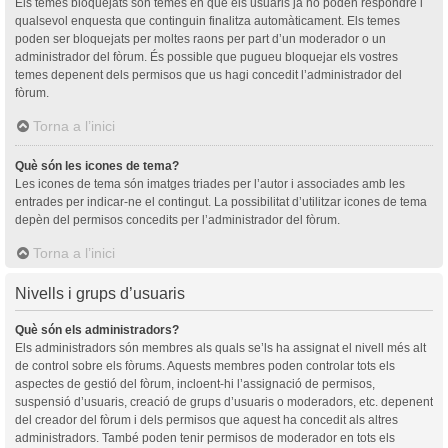
Els temes bloquejats són temes en què els usuaris ja no poden respondre i
qualsevol enquesta que continguin finalitza automàticament. Els temes
poden ser bloquejats per moltes raons per part d’un moderador o un
administrador del fòrum. És possible que pugueu bloquejar els vostres
temes depenent dels permisos que us hagi concedit l’administrador del
fòrum.
Torna a l’inici
Què són les icones de tema?
Les icones de tema són imatges triades per l’autor i associades amb les
entrades per indicar-ne el contingut. La possibilitat d’utilitzar icones de tema
depèn del permisos concedits per l’administrador del fòrum.
Torna a l’inici
Nivells i grups d’usuaris
Què són els administradors?
Els administradors són membres als quals se’ls ha assignat el nivell més alt
de control sobre els fòrums. Aquests membres poden controlar tots els
aspectes de gestió del fòrum, incloent-hi l’assignació de permisos,
suspensió d’usuaris, creació de grups d’usuaris o moderadors, etc. depenent
del creador del fòrum i dels permisos que aquest ha concedit als altres
administradors. També poden tenir permisos de moderador en tots els