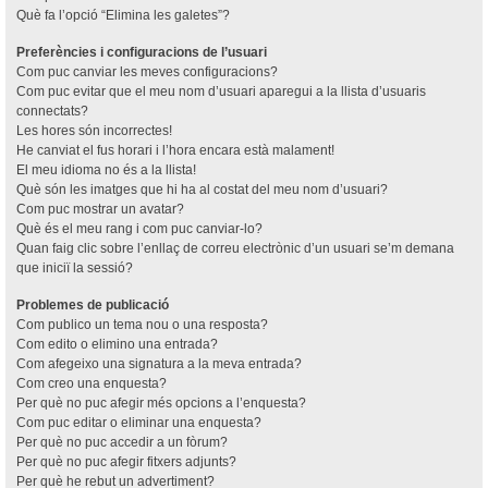
Què fa l’opció “Elimina les galetes”?
Preferències i configuracions de l’usuari
Com puc canviar les meves configuracions?
Com puc evitar que el meu nom d’usuari aparegui a la llista d’usuaris
connectats?
Les hores són incorrectes!
He canviat el fus horari i l’hora encara està malament!
El meu idioma no és a la llista!
Què són les imatges que hi ha al costat del meu nom d’usuari?
Com puc mostrar un avatar?
Què és el meu rang i com puc canviar-lo?
Quan faig clic sobre l’enllaç de correu electrònic d’un usuari se’m demana
que iniciï la sessió?
Problemes de publicació
Com publico un tema nou o una resposta?
Com edito o elimino una entrada?
Com afegeixo una signatura a la meva entrada?
Com creo una enquesta?
Per què no puc afegir més opcions a l’enquesta?
Com puc editar o eliminar una enquesta?
Per què no puc accedir a un fòrum?
Per què no puc afegir fitxers adjunts?
Per què he rebut un advertiment?