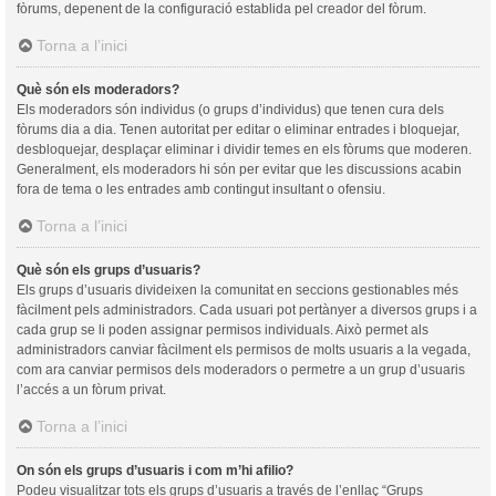
fòrums, depenent de la configuració establida pel creador del fòrum.
Torna a l’inici
Què són els moderadors?
Els moderadors són individus (o grups d’individus) que tenen cura dels
fòrums dia a dia. Tenen autoritat per editar o eliminar entrades i bloquejar,
desbloquejar, desplaçar eliminar i dividir temes en els fòrums que moderen.
Generalment, els moderadors hi són per evitar que les discussions acabin
fora de tema o les entrades amb contingut insultant o ofensiu.
Torna a l’inici
Què són els grups d’usuaris?
Els grups d’usuaris divideixen la comunitat en seccions gestionables més
fàcilment pels administradors. Cada usuari pot pertànyer a diversos grups i a
cada grup se li poden assignar permisos individuals. Això permet als
administradors canviar fàcilment els permisos de molts usuaris a la vegada,
com ara canviar permisos dels moderadors o permetre a un grup d’usuaris
l’accés a un fòrum privat.
Torna a l’inici
On són els grups d’usuaris i com m’hi afilio?
Podeu visualitzar tots els grups d’usuaris a través de l’enllaç “Grups