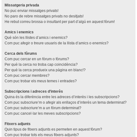
Missatgeria privada
No puc enviar missatges privats!
No paro de rebre missatges privats no desitjats!
He rebut correu brossa o insultant per part d’algú en aquest fòrum!
Amics i enemics
Què són les llistes d’amics i enemics?
Com puc afegir o treure usuaris de la llista d’amics o enemics?
Cerca dels fòrums
Com puc cercar en un fòrum o fòrums?
Per què la cerca no troba cap coincidència?
Per què la cerca produeix una pàgina en blanc!?
Com puc cercar membres?
Com puc trobar els meus temes i entrades?
Subscripcions i adreces d’interès
Quina és la diferència entre les adreces d’interès i les subscripcions?
Com puc subscriure’m o afegir als enllaços d’interès un tema determinat?
Com puc subscriure’m a un fòrum determinat?
Com puc cancel·lar les meves subscripcions?
Fitxers adjunts
Quin tipus de fitxers adjunts es permeten en aquest fòrum?
Com puc trobar tots els meus fitxers adjunts?