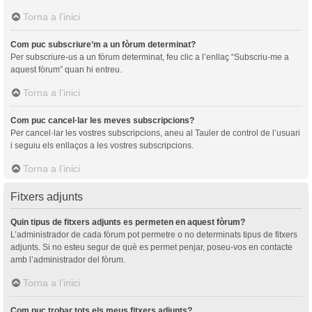
Torna a l’inici
Com puc subscriure’m a un fòrum determinat?
Per subscriure-us a un fòrum determinat, feu clic a l’enllaç “Subscriu-me a
aquest fòrum” quan hi entreu.
Torna a l’inici
Com puc cancel·lar les meves subscripcions?
Per cancel·lar les vostres subscripcions, aneu al Tauler de control de l’usuari
i seguiu els enllaços a les vostres subscripcions.
Torna a l’inici
Fitxers adjunts
Quin tipus de fitxers adjunts es permeten en aquest fòrum?
L’administrador de cada fòrum pot permetre o no determinats tipus de fitxers
adjunts. Si no esteu segur de què es permet penjar, poseu-vos en contacte
amb l’administrador del fòrum.
Torna a l’inici
Com puc trobar tots els meus fitxers adjunts?