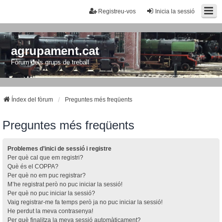
Registreu-vos
Inicia la sessió
agrupament.cat
Fòrum dels grups de treball
Índex del fòrum
Preguntes més freqüents
Preguntes més freqüents
Problemes d’inici de sessió i registre
Per què cal que em registri?
Què és el COPPA?
Per què no em puc registrar?
M’he registrat però no puc iniciar la sessió!
Per què no puc iniciar la sessió?
Vaig registrar-me fa temps però ja no puc iniciar la sessió!
He perdut la meva contrasenya!
Per què finalitza la meva sessió automàticament?