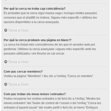
Per què la cerca no troba cap coincidència?
És probable que la cerca sigui massa vaga i inclogui moltes paraules
comunes que el phpBB no indexa. Sigueu més específic i utilitzeu les
opcions disponibles a la cerca avançada.
Torna a l’inici
Per què la cerca produeix una pàgina en blanc!?
La cerca ha trobat més coincidències de les que el servidor web pot
gestionar. Utilitzeu la cerca avançada i sigueu més especific amb les
paraules utilitzades i els fòrums on cal cercar.
Torna a l’inici
Com puc cercar membres?
Visiteu la pàgina “Membres” i feu clic a l’enllaç “Cerca un membre”.
Torna a l’inici
Com puc trobar els meus temes i entrades?
Podeu recuperar les vostres entrades o bé fent clic a l’enllaç “Mostra les
meves entrades” del Tauler de control de l’usuari o bé l’enllaç “Cerca les
entrades d’aquest usuari” del vostre perfil o fent clic al menú “Enllaços