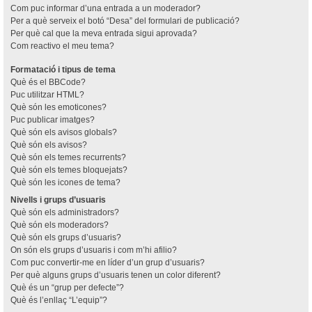
Com puc informar d’una entrada a un moderador?
Per a què serveix el botó “Desa” del formulari de publicació?
Per què cal que la meva entrada sigui aprovada?
Com reactivo el meu tema?
Formatació i tipus de tema
Què és el BBCode?
Puc utilitzar HTML?
Què són les emoticones?
Puc publicar imatges?
Què són els avisos globals?
Què són els avisos?
Què són els temes recurrents?
Què són els temes bloquejats?
Què són les icones de tema?
Nivells i grups d’usuaris
Què són els administradors?
Què són els moderadors?
Què són els grups d’usuaris?
On són els grups d’usuaris i com m’hi afilio?
Com puc convertir-me en líder d’un grup d’usuaris?
Per què alguns grups d’usuaris tenen un color diferent?
Què és un “grup per defecte”?
Què és l’enllaç “L’equip”?