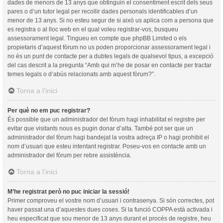
dades de menors de 13 anys que obtinguin el consentiment escrit dels seus
pares o d’un tutor legal per recollir dades personals identificables d’un
menor de 13 anys. Si no esteu segur de si això us aplica com a persona que
es registra o al lloc web en el qual voleu registrar-vos, busqueu
assessorament legal. Tingueu en compte que phpBB Limited o els
propietaris d’aquest fòrum no us poden proporcionar assessorament legal i
no és un punt de contacte per a dubtes legals de qualsevol tipus, a excepció
del cas descrit a la pregunta “Amb qui m’he de posar en contacte per tractar
temes legals o d’abús relacionats amb aquest fòrum?”.
Torna a l’inici
Per què no em puc registrar?
És possible que un administrador del fòrum hagi inhabilitat el registre per
evitar que visitants nous es pugin donar d’alta. També pot ser que un
administrador del fòrum hagi bandejat la vostra adreça IP o hagi prohibit el
nom d’usuari que esteu intentant registrar. Poseu-vos en contacte amb un
administrador del fòrum per rebre assistència.
Torna a l’inici
M’he registrat però no puc iniciar la sessió!
Primer comproveu el vostre nom d’usuari i contrasenya. Si són correctes, pot
haver passat una d’aquestes dues coses. Si la funció COPPA està activada i
heu especificat que sou menor de 13 anys durant el procés de registre, heu