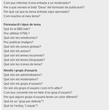
Com puc informar d’una entrada a un moderador?
Per a què serveix el botó “Desa” del formulari de publicació?
Per què cal que la meva entrada sigui aprovada?
Com reactivo el meu tema?
Formatació i tipus de tema
Què és el BBCode?
Puc utilitzar HTML?
Què són les emoticones?
Puc publicar imatges?
Què són els avisos globals?
Què són els avisos?
Què són els temes recurrents?
Què són els temes bloquejats?
Què són les icones de tema?
Nivells i grups d’usuaris
Què són els administradors?
Què són els moderadors?
Què són els grups d’usuaris?
On són els grups d’usuaris i com m’hi afilio?
Com puc convertir-me en líder d’un grup d’usuaris?
Per què alguns grups d’usuaris tenen un color diferent?
Què és un “grup per defecte”?
Què és l’enllaç “L’equip”?