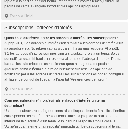
ràpids” a la part de dalt del fòrum. Per cercar els vostres temes, utilitzeu la
pàgina de cerca avançada introduïnt les opcions apropiades.
Torna a l’inici
Subscripcions i adreces d’interès
Quina és la diferència entre les adreces d’interès i les subscripcions?
Al phpBB 3,0 les adreces d’interès eren similars a les adreces d’interès d’un
navegador web. No rebieu cap avís quan hi havia una resposta. Al phpBB
3,1 les adreces d’interès són més similars a subscriure’s a un tema. Se us
pot notificar quan hi hagi una resposta al tema de l’adreça d’interès. D’altra
banda, les subscripcions us notificaran quan hi hagi una resposta a
qualsevol tema o fòrum a dintre de l’element subscrit. Les opcions de
notificació per a les adreces d’interès i les subscripcions es poden configurar
al Tauler de control de l’usuari, a l’apartat “Preferències del fòrum”.
Torna a l’inici
Com puc subscriure’m o afegir als enllaços d’interès un tema
determinat?
Us podeu subscriure o afegir un tema als enllaços d’interès fent clic a l’enllaç
corresponent del menú “Eines del tema” ubicat a prop de la part superior i
inferior de la discussió d’un tema. Publicar una resposta amb la casella
“Avisa’m quan s’envïi una resposta” marcada també us subscriurà al tema.