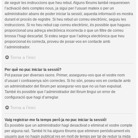
de seguir les instruccions que heu rebut. Alguns fòrums també requereixen
l’activació dels comptes nous, ja sigui per l’usuari mateix o per un
administrador abans de poder iniciar la sessió; aquesta informació es mostra
durant el procés de registre. Si heu rebut un correu electrònic, seguiu les
instruccions. Si no heu rebut cap correu electrònic, és possible que hagueu
proporcionat una adreça electrònica incorrecta o que un filtre de correu
brossa l’hagi descartat. Si esteu segur que l’adreça electrònica que heu
proporcionat és correcta, proveu de posar-vos en contacte amb
l’administrador.
Torna a l’inici
Per què no puc iniciar la sessió?
Pot passar per diverses raons. Primer, assegureu-vos que el vostre nom
d’usuari i contrasenya són correctes. Si ho són, poseu-vos en contacte amb
un administrador del fòrum per assegurar-vos que no us han expulsat.
També és possible que l’administrador del fòrum tingui un error de
configuració que hagi d’arreglar.
Torna a l’inici
Vaig registrar-me fa temps però ja no puc iniciar la sessió!
És possible que un administrador hagi desactivat o eliminat el vostre compte
per alguna raó. També hi ha alguns fòrums que eliminen periòdicament els
usuaris que no hagin publicat res en molt de temps per tal de reduir la mida