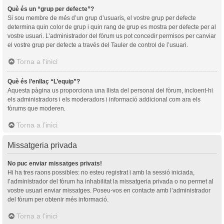
Què és un “grup per defecte”?
Si sou membre de més d’un grup d’usuaris, el vostre grup per defecte
determina quin color de grup i quin rang de grup es mostra per defecte per al
vostre usuari. L’administrador del fòrum us pot concedir permisos per canviar
el vostre grup per defecte a través del Tauler de control de l’usuari.
Torna a l’inici
Què és l’enllaç “L’equip”?
Aquesta pàgina us proporciona una llista del personal del fòrum, incloent-hi
els administradors i els moderadors i informació addicional com ara els
fòrums que moderen.
Torna a l’inici
Missatgeria privada
No puc enviar missatges privats!
Hi ha tres raons possibles: no esteu registrat i amb la sessió iniciada,
l’administrador del fòrum ha inhabilitat la missatgeria privada o no permet al
vostre usuari enviar missatges. Poseu-vos en contacte amb l’administrador
del fòrum per obtenir més informació.
Torna a l’inici