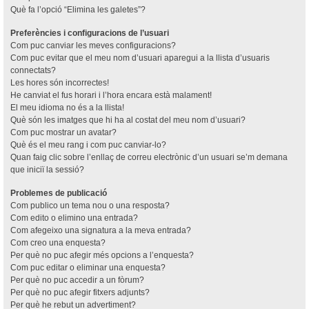
Què fa l’opció “Elimina les galetes”?
Preferències i configuracions de l’usuari
Com puc canviar les meves configuracions?
Com puc evitar que el meu nom d’usuari aparegui a la llista d’usuaris
connectats?
Les hores són incorrectes!
He canviat el fus horari i l’hora encara està malament!
El meu idioma no és a la llista!
Què són les imatges que hi ha al costat del meu nom d’usuari?
Com puc mostrar un avatar?
Què és el meu rang i com puc canviar-lo?
Quan faig clic sobre l’enllaç de correu electrònic d’un usuari se’m demana
que iniciï la sessió?
Problemes de publicació
Com publico un tema nou o una resposta?
Com edito o elimino una entrada?
Com afegeixo una signatura a la meva entrada?
Com creo una enquesta?
Per què no puc afegir més opcions a l’enquesta?
Com puc editar o eliminar una enquesta?
Per què no puc accedir a un fòrum?
Per què no puc afegir fitxers adjunts?
Per què he rebut un advertiment?