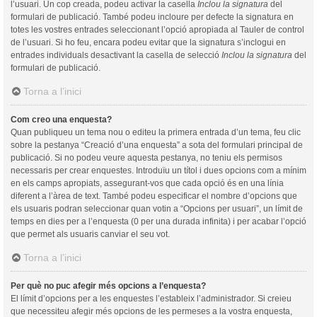
l’usuari. Un cop creada, podeu activar la casella
Inclou la signatura
del
formulari de publicació. També podeu incloure per defecte la signatura en
totes les vostres entrades seleccionant l’opció apropiada al Tauler de control
de l’usuari. Si ho feu, encara podeu evitar que la signatura s’inclogui en
entrades individuals desactivant la casella de selecció
Inclou la signatura
del
formulari de publicació.
Torna a l’inici
Com creo una enquesta?
Quan publiqueu un tema nou o editeu la primera entrada d’un tema, feu clic
sobre la pestanya “Creació d’una enquesta” a sota del formulari principal de
publicació. Si no podeu veure aquesta pestanya, no teniu els permisos
necessaris per crear enquestes. Introduïu un títol i dues opcions com a mínim
en els camps apropiats, assegurant-vos que cada opció és en una línia
diferent a l’àrea de text. També podeu especificar el nombre d’opcions que
els usuaris podran seleccionar quan votin a “Opcions per usuari”, un límit de
temps en dies per a l’enquesta (0 per una durada infinita) i per acabar l’opció
que permet als usuaris canviar el seu vot.
Torna a l’inici
Per què no puc afegir més opcions a l’enquesta?
El límit d’opcions per a les enquestes l’estableix l’administrador. Si creieu
que necessiteu afegir més opcions de les permeses a la vostra enquesta,