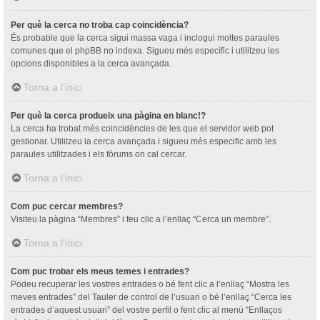
Per què la cerca no troba cap coincidència?
És probable que la cerca sigui massa vaga i inclogui moltes paraules
comunes que el phpBB no indexa. Sigueu més específic i utilitzeu les
opcions disponibles a la cerca avançada.
Torna a l’inici
Per què la cerca produeix una pàgina en blanc!?
La cerca ha trobat més coincidències de les que el servidor web pot
gestionar. Utilitzeu la cerca avançada i sigueu més especific amb les
paraules utilitzades i els fòrums on cal cercar.
Torna a l’inici
Com puc cercar membres?
Visiteu la pàgina “Membres” i feu clic a l’enllaç “Cerca un membre”.
Torna a l’inici
Com puc trobar els meus temes i entrades?
Podeu recuperar les vostres entrades o bé fent clic a l’enllaç “Mostra les
meves entrades” del Tauler de control de l’usuari o bé l’enllaç “Cerca les
entrades d’aquest usuari” del vostre perfil o fent clic al menú “Enllaços