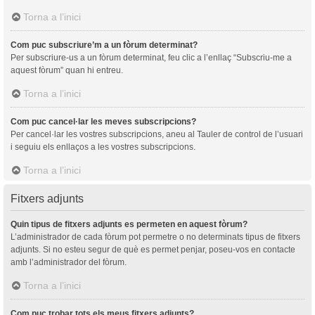
Torna a l’inici
Com puc subscriure’m a un fòrum determinat?
Per subscriure-us a un fòrum determinat, feu clic a l’enllaç “Subscriu-me a
aquest fòrum” quan hi entreu.
Torna a l’inici
Com puc cancel·lar les meves subscripcions?
Per cancel·lar les vostres subscripcions, aneu al Tauler de control de l’usuari
i seguiu els enllaços a les vostres subscripcions.
Torna a l’inici
Fitxers adjunts
Quin tipus de fitxers adjunts es permeten en aquest fòrum?
L’administrador de cada fòrum pot permetre o no determinats tipus de fitxers
adjunts. Si no esteu segur de què es permet penjar, poseu-vos en contacte
amb l’administrador del fòrum.
Torna a l’inici
Com puc trobar tots els meus fitxers adjunts?