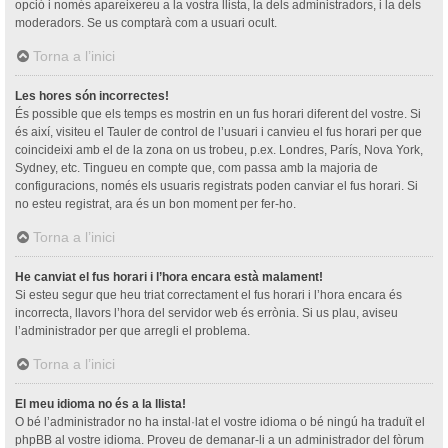
opció i només apareixereu a la vostra llista, la dels administradors, i la dels
moderadors. Se us comptarà com a usuari ocult.
Torna a l’inici
Les hores són incorrectes!
És possible que els temps es mostrin en un fus horari diferent del vostre. Si
és així, visiteu el Tauler de control de l’usuari i canvieu el fus horari per que
coincideixi amb el de la zona on us trobeu, p.ex. Londres, París, Nova York,
Sydney, etc. Tingueu en compte que, com passa amb la majoria de
configuracions, només els usuaris registrats poden canviar el fus horari. Si
no esteu registrat, ara és un bon moment per fer-ho.
Torna a l’inici
He canviat el fus horari i l’hora encara està malament!
Si esteu segur que heu triat correctament el fus horari i l’hora encara és
incorrecta, llavors l’hora del servidor web és errònia. Si us plau, aviseu
l’administrador per que arregli el problema.
Torna a l’inici
El meu idioma no és a la llista!
O bé l’administrador no ha instal·lat el vostre idioma o bé ningú ha traduït el
phpBB al vostre idioma. Proveu de demanar-li a un administrador del fòrum