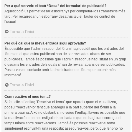
Per a què serveix el botó “Desa” del formulari de publicació?
Aquest botó us permet desar esborranys per completar-los i trametre’ls més
tard. Per recarregar un esborrany desat visiteu el Tauler de control de
l’usuari.
Torna a l’inici
Per què cal que la meva entrada sigui aprovada?
És possible que l’administrador del fòrum hagi decidit que les entrades del
fòrum en el que esteu publicant han de ser revisades abans de ser
publicades. També és possible que l’administrador us hagi situat en un grup
d’usuaris les entrades dels quals s’han de revisar abans de ser publicades.
Poseu-vos en contacte amb l’administrador del fòrum per obtenir més
informació.
Torna a l’inici
Com reactivo el meu tema?
Si feu clic a l’enllaç “Reactiva el tema” que apareix quan el visualitzeu,
podeu “reactivar-lo” fent que aparegui a la part superior del fòrum a la
primera pàgina. Això no obstant, si no veieu l’enllaç, llavors és possible que
la reactivació de temes estigui inhabilitada o que no hagi transcorregut el
temps mínim entre reactivacions. També és possible reactivar el tema
simplement escrivint-hi una resposta; assegureu-vos, però, que fent-ho no