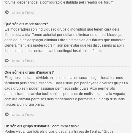
fòrums, depenent de la configuració establida pel creador del fòrum.
Torna a l’inici
Què són els moderadors?
Els moderadors són individus (o grups d’individus) que tenen cura dels
fòrums dia a dia. Tenen autoritat per editar o eliminar entrades i bloquejar,
desbloquejar, desplaçar eliminar i dividir temes en els fòrums que moderen.
Generalment, els moderadors hi són per evitar que les discussions acabin
fora de tema o les entrades amb contingut insultant o ofensiu.
Torna a l’inici
Què són els grups d’usuaris?
Els grups d’usuaris divideixen la comunitat en seccions gestionables més
fàcilment pels administradors. Cada usuari pot pertànyer a diversos grups i a
cada grup se li poden assignar permisos individuals. Això permet als
administradors canviar fàcilment els permisos de molts usuaris a la vegada,
com ara canviar permisos dels moderadors o permetre a un grup d’usuaris
l’accés a un fòrum privat.
Torna a l’inici
On són els grups d’usuaris i com m’hi afilio?
Podeu visualitzar tots els grups d’usuaris a través de l’enllaç “Grups