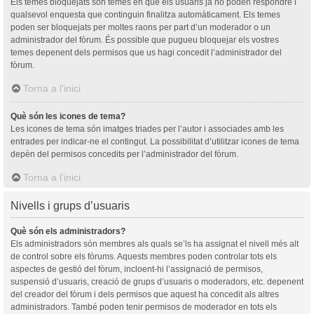
Els temes bloquejats són temes en què els usuaris ja no poden respondre i
qualsevol enquesta que continguin finalitza automàticament. Els temes
poden ser bloquejats per moltes raons per part d’un moderador o un
administrador del fòrum. És possible que pugueu bloquejar els vostres
temes depenent dels permisos que us hagi concedit l’administrador del
fòrum.
Torna a l’inici
Què són les icones de tema?
Les icones de tema són imatges triades per l’autor i associades amb les
entrades per indicar-ne el contingut. La possibilitat d’utilitzar icones de tema
depèn del permisos concedits per l’administrador del fòrum.
Torna a l’inici
Nivells i grups d’usuaris
Què són els administradors?
Els administradors són membres als quals se’ls ha assignat el nivell més alt
de control sobre els fòrums. Aquests membres poden controlar tots els
aspectes de gestió del fòrum, incloent-hi l’assignació de permisos,
suspensió d’usuaris, creació de grups d’usuaris o moderadors, etc. depenent
del creador del fòrum i dels permisos que aquest ha concedit als altres
administradors. També poden tenir permisos de moderador en tots els