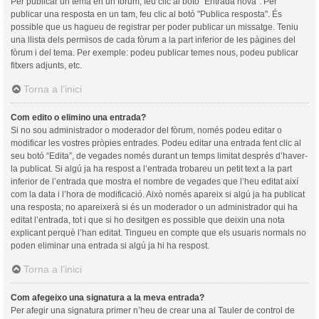
Per publicar un tema en un fòrum, feu clic al botó "Entrada nova". Per
publicar una resposta en un tam, feu clic al botó "Publica resposta". És
possible que us hagueu de registrar per poder publicar un missatge. Teniu
una llista dels permisos de cada fòrum a la part inferior de les pàgines del
fòrum i del tema. Per exemple: podeu publicar temes nous, podeu publicar
fitxers adjunts, etc.
Torna a l’inici
Com edito o elimino una entrada?
Si no sou administrador o moderador del fòrum, només podeu editar o
modificar les vostres pròpies entrades. Podeu editar una entrada fent clic al
seu botó “Edita”, de vegades només durant un temps limitat després d’haver-
la publicat. Si algú ja ha respost a l’entrada trobareu un petit text a la part
inferior de l’entrada que mostra el nombre de vegades que l’heu editat així
com la data i l’hora de modificació. Això només apareix si algú ja ha publicat
una resposta; no apareixerà si és un moderador o un administrador qui ha
editat l’entrada, tot i que si ho desitgen es possible que deixin una nota
explicant perquè l’han editat. Tingueu en compte que els usuaris normals no
poden eliminar una entrada si algú ja hi ha respost.
Torna a l’inici
Com afegeixo una signatura a la meva entrada?
Per afegir una signatura primer n’heu de crear una al Tauler de control de