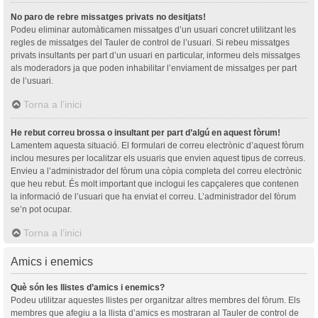
No paro de rebre missatges privats no desitjats!
Podeu eliminar automàticamen missatges d’un usuari concret utilitzant les
regles de missatges del Tauler de control de l’usuari. Si rebeu missatges
privats insultants per part d’un usuari en particular, informeu dels missatges
als moderadors ja que poden inhabilitar l’enviament de missatges per part
de l’usuari.
Torna a l’inici
He rebut correu brossa o insultant per part d’algú en aquest fòrum!
Lamentem aquesta situació. El formulari de correu electrònic d’aquest fòrum
inclou mesures per localitzar els usuaris que envien aquest tipus de correus.
Envieu a l’administrador del fòrum una còpia completa del correu electrònic
que heu rebut. És molt important que inclogui les capçaleres que contenen
la informació de l’usuari que ha enviat el correu. L’administrador del fòrum
se’n pot ocupar.
Torna a l’inici
Amics i enemics
Què són les llistes d’amics i enemics?
Podeu utilitzar aquestes llistes per organitzar altres membres del fòrum. Els
membres que afegiu a la llista d’amics es mostraran al Tauler de control de