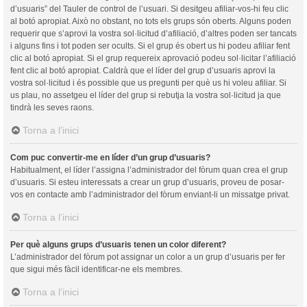
d’usuaris” del Tauler de control de l’usuari. Si desitgeu afiliar-vos-hi feu clic
al botó apropiat. Això no obstant, no tots els grups són oberts. Alguns poden
requerir que s’aprovi la vostra sol·licitud d’afiliació, d’altres poden ser tancats
i alguns fins i tot poden ser ocults. Si el grup és obert us hi podeu afiliar fent
clic al botó apropiat. Si el grup requereix aprovació podeu sol·licitar l’afiliació
fent clic al botó apropiat. Caldrà que el líder del grup d’usuaris aprovi la
vostra sol·licitud i és possible que us pregunti per què us hi voleu afiliar. Si
us plau, no assetgeu el líder del grup si rebutja la vostra sol·licitud ja que
tindrà les seves raons.
Torna a l’inici
Com puc convertir-me en líder d’un grup d’usuaris?
Habitualment, el líder l’assigna l’administrador del fòrum quan crea el grup
d’usuaris. Si esteu interessats a crear un grup d’usuaris, proveu de posar-
vos en contacte amb l’administrador del fòrum enviant-li un missatge privat.
Torna a l’inici
Per què alguns grups d’usuaris tenen un color diferent?
L’administrador del fòrum pot assignar un color a un grup d’usuaris per fer
que sigui més fàcil identificar-ne els membres.
Torna a l’inici