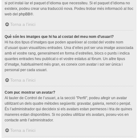
si pot instal·lar el paquet d’idioma que necessiteu. Si el paquet d’idioma no
existeix, podeu crear una traducció nova. Podeu trobar més informació al lloc
web del
phpBB
®.
Torna a l’inici
Què són les imatges que hi ha al costat del meu nom d’usuari?
Hi ha dos tipus d’imatges que poden aparèixer al costat del vostre nom
d’usuari quan visualitzeu entrades. Una d’elles pot ser una imatge associada
amb el vostre rang, generalment en forma d’estrelles, blocs o punts i indica
quantes entrades heu publicat o el vostre estatus al fòrum. Un altre tipus
d’imatge, habitualment més gran, es coneix com avatar i sol ser única i
personal per cada usuari.
Torna a l’inici
Com puc mostrar un avatar?
Al tauler de Control de l’usuari, a la secció "Perfil", podeu afegir un avatar
utilitzant un dels quatre mètodes següents: gravatar, galeria, remot o penjat.
És l’administrador qui decideix si els avatars estan permesos i tria de quines
maneres estan disponibles. Si no podeu utilitzar els avatars, poseu-vos en
contacte amb l’administrador.
Torna a l’inici