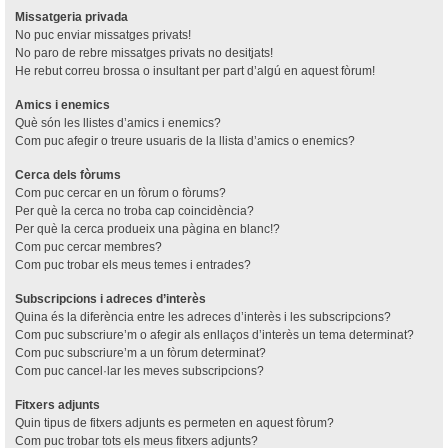
Missatgeria privada
No puc enviar missatges privats!
No paro de rebre missatges privats no desitjats!
He rebut correu brossa o insultant per part d’algú en aquest fòrum!
Amics i enemics
Què són les llistes d’amics i enemics?
Com puc afegir o treure usuaris de la llista d’amics o enemics?
Cerca dels fòrums
Com puc cercar en un fòrum o fòrums?
Per què la cerca no troba cap coincidència?
Per què la cerca produeix una pàgina en blanc!?
Com puc cercar membres?
Com puc trobar els meus temes i entrades?
Subscripcions i adreces d’interès
Quina és la diferència entre les adreces d’interès i les subscripcions?
Com puc subscriure’m o afegir als enllaços d’interès un tema determinat?
Com puc subscriure’m a un fòrum determinat?
Com puc cancel·lar les meves subscripcions?
Fitxers adjunts
Quin tipus de fitxers adjunts es permeten en aquest fòrum?
Com puc trobar tots els meus fitxers adjunts?