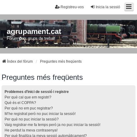
Registreu-vos
Inicia la sessió
agrupament.cat
Fòrum dels grups de treball
Índex del fòrum
Preguntes més freqüents
Preguntes més freqüents
Problemes d’inici de sessió i registre
Per què cal que em registri?
Què és el COPPA?
Per què no em puc registrar?
M’he registrat però no puc iniciar la sessió!
Per què no puc iniciar la sessió?
Vaig registrar-me fa temps però ja no puc iniciar la sessió!
He perdut la meva contrasenya!
Per què finalitza la meva sessió automàticament?