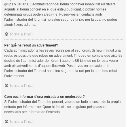
grups o usuaris. L’administrador del fòrum pot haver inhabilitat els fitxers
adjunts al fòrum concret en el que esteu publicant, o potser només
determinats grups poden afegir-ne. Poseu-vos en contacte amb
l’administrador del fòrum si no esteu segur de la raó per la qual no podeu
afegir fitxers adjunts.
Torna a l’inici
Per què he rebut un advertiment?
Cada administrador té les seves regles per al seu fòrum. Si heu infringit una
regla, és possible que rebeu un advertiment. Tingueu en compte que això és
decisió de l’administrador del fòrum i que phpBB Limited no té res a veure
amb els advertiments d’aquest lloc web. Poseu-vos en contacte amb
l’administrador del fòrum si no esteu segur de la raó per la qual heu rebut
l’advertiment.
Torna a l’inici
Com puc informar d’una entrada a un moderador?
Si l’administrador del fòrum ho permet, veureu un botó al costat de la propia
entrada per informar-ne. Quan hi feu clic se us guiarà pels passos
necessaris per informar de l’entrada.
Torna a l’inici