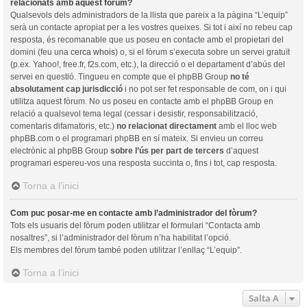
relacionats amb aquest fòrum?
Qualsevols dels administradors de la llista que pareix a la pàgina “L’equip”
serà un contacte apropiat per a les vostres queixes. Si tot i així no rebeu cap
resposta, és recomanable que us poseu en contacte amb el propietari del
domini (feu una
cerca whois
) o, si el fòrum s’executa sobre un servei gratuït
(p.ex. Yahoo!, free.fr, f2s.com, etc.), la direcció o el departament d’abús del
servei en questió. Tingueu en compte que el phpBB Group
no té
absolutament cap jurisdicció
i no pot ser fet responsable de com, on i qui
utilitza aquest fòrum. No us poseu en contacte amb el phpBB Group en
relació a qualsevol tema legal (cessar i desistir, responsabilització,
comentaris difamatoris, etc.)
no relacionat directament
amb el lloc web
phpBB.com o el programari phpBB en sí mateix. Si envieu un correu
electrònic al phpBB Group
sobre l’ús per part de tercers
d’aquest
programari espereu-vos una resposta succinta o, fins i tot, cap resposta.
Torna a l’inici
Com puc posar-me en contacte amb l’administrador del fòrum?
Tots els usuaris del fòrum poden utilitzar el formulari “Contacta amb
nosaltres”, si l’administrador del fòrum n’ha habilitat l’opció.
Els membres del fòrum també poden utilitzar l’enllaç “L’equip”.
Torna a l’inici
Salta A