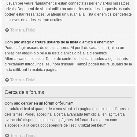
l’usuari per veure ràpidament si estan connectats i per enviar-los missatges
privats. Depenent de si la plantilla ho admet, les entrades d’aquests usuaris
poden estar ressaltades. Si afegiu un usuari a la llista d’enemics, per defecte
les seves entrades estaran ocultes.
Torna a l’inici
Com puc afegir o treure usuaris de la llista d’amics o enemics?
Podeu afegir usuaris de dues maneres. Al perfil de cada usuari, hi ha un
enllaç per afegir-lo o bé a la llista d’amics o bé a la d’enemics.
Alternativament, des del Tauler de control de l’usuari, podeu afegir usuaris
directament introduïnt el seu nom d’usuari. També podeu treure usuaris de la
llista utilitzant la mateixa pàgina.
Torna a l’inici
Cerca dels fòrums
Com puc cercar en un fòrum o fòrums?
Introduïu el text al quadre de cerca situat a la pàgina d’índex, dels fòrums o
dels temes. Podeu accedir a la cerca avançada fent clic a l’enllaç “Cerca
avançada” disponible a totes les pàgines del fòrum. La manera com
s’accedeix a la cerca pot dependre de l’estil utilitzat pel fòrum.
Torna a l’inici