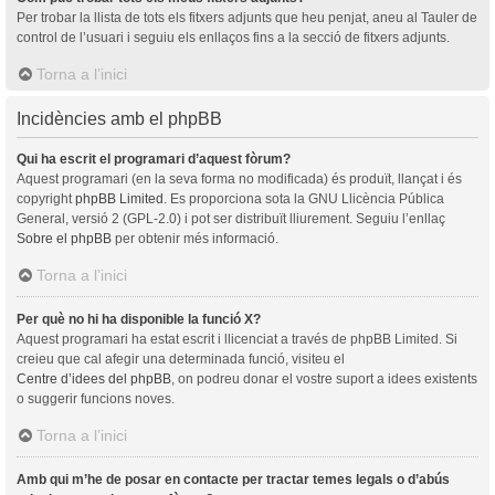
Per trobar la llista de tots els fitxers adjunts que heu penjat, aneu al Tauler de
control de l’usuari i seguiu els enllaços fins a la secció de fitxers adjunts.
Torna a l’inici
Incidències amb el phpBB
Qui ha escrit el programari d’aquest fòrum?
Aquest programari (en la seva forma no modificada) és produït, llançat i és
copyright
phpBB Limited
. Es proporciona sota la GNU Llicència Pública
General, versió 2 (GPL-2.0) i pot ser distribuït lliurement. Seguiu l’enllaç
Sobre el phpBB
per obtenir més informació.
Torna a l’inici
Per què no hi ha disponible la funció X?
Aquest programari ha estat escrit i llicenciat a través de phpBB Limited. Si
creieu que cal afegir una determinada funció, visiteu el
Centre d’idees del phpBB
, on podreu donar el vostre suport a idees existents
o suggerir funcions noves.
Torna a l’inici
Amb qui m’he de posar en contacte per tractar temes legals o d’abús