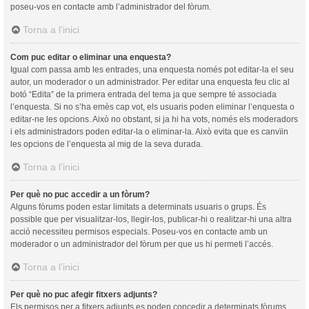
poseu-vos en contacte amb l’administrador del fòrum.
Torna a l’inici
Com puc editar o eliminar una enquesta?
Igual com passa amb les entrades, una enquesta només pot editar-la el seu
autor, un moderador o un administrador. Per editar una enquesta feu clic al
botó “Edita” de la primera entrada del tema ja que sempre té associada
l’enquesta. Si no s’ha emès cap vot, els usuaris poden eliminar l’enquesta o
editar-ne les opcions. Això no obstant, si ja hi ha vots, només els moderadors
i els administradors poden editar-la o eliminar-la. Això evita que es canvïin
les opcions de l’enquesta al mig de la seva durada.
Torna a l’inici
Per què no puc accedir a un fòrum?
Alguns fòrums poden estar limitats a determinats usuaris o grups. És
possible que per visualitzar-los, llegir-los, publicar-hi o realitzar-hi una altra
acció necessiteu permisos especials. Poseu-vos en contacte amb un
moderador o un administrador del fòrum per que us hi permeti l’accés.
Torna a l’inici
Per què no puc afegir fitxers adjunts?
Els permisos per a fitxers adjunts es poden concedir a determinats fòrums,