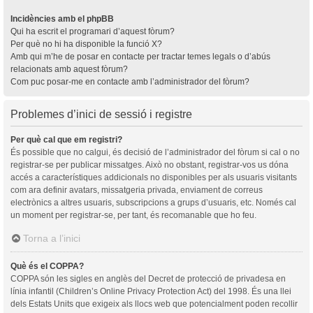
Incidències amb el phpBB
Qui ha escrit el programari d’aquest fòrum?
Per què no hi ha disponible la funció X?
Amb qui m’he de posar en contacte per tractar temes legals o d’abús
relacionats amb aquest fòrum?
Com puc posar-me en contacte amb l’administrador del fòrum?
Problemes d’inici de sessió i registre
Per què cal que em registri?
És possible que no calgui, és decisió de l’administrador del fòrum si cal o no
registrar-se per publicar missatges. Això no obstant, registrar-vos us dóna
accés a característiques addicionals no disponibles per als usuaris visitants
com ara definir avatars, missatgeria privada, enviament de correus
electrònics a altres usuaris, subscripcions a grups d’usuaris, etc. Només cal
un moment per registrar-se, per tant, és recomanable que ho feu.
Torna a l’inici
Què és el COPPA?
COPPA són les sigles en anglès del Decret de protecció de privadesa en
línia infantil (Children’s Online Privacy Protection Act) del 1998. És una llei
dels Estats Units que exigeix als llocs web que potencialment poden recollir