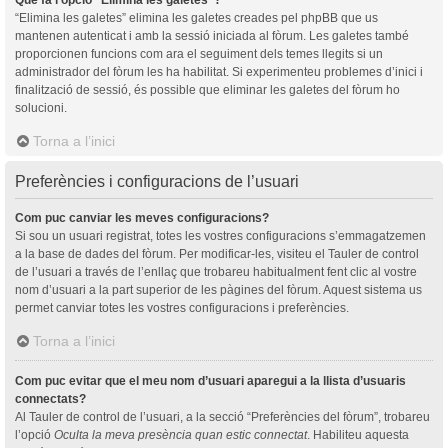
“Elimina les galetes” elimina les galetes creades pel phpBB que us
mantenen autenticat i amb la sessió iniciada al fòrum. Les galetes també
proporcionen funcions com ara el seguiment dels temes llegits si un
administrador del fòrum les ha habilitat. Si experimenteu problemes d’inici i
finalització de sessió, és possible que eliminar les galetes del fòrum ho
solucioni.
Torna a l’inici
Preferències i configuracions de l’usuari
Com puc canviar les meves configuracions?
Si sou un usuari registrat, totes les vostres configuracions s’emmagatzemen
a la base de dades del fòrum. Per modificar-les, visiteu el Tauler de control
de l’usuari a través de l’enllaç que trobareu habitualment fent clic al vostre
nom d’usuari a la part superior de les pàgines del fòrum. Aquest sistema us
permet canviar totes les vostres configuracions i preferències.
Torna a l’inici
Com puc evitar que el meu nom d’usuari aparegui a la llista d’usuaris
connectats?
Al Tauler de control de l’usuari, a la secció “Preferències del fòrum”, trobareu
l’opció
Oculta la meva presència quan estic connectat
. Habiliteu aquesta