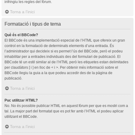
infringiu les regles del fòrum.
Torna a l’inici
Formatació i tipus de tema
Què és el BBCode?
El BBCode és una implementació especial de l’HTML que ofereix un gran
control en la formatació de determinats elements d’una entrada. És
l’administrador qui decideix si es permet l’ús del BBCode, però el podeu
inhabilitar per a entrades individuals des del formulari de publicació. El
BBCode té un estil similar al de l’HTML però les etiquetes estan delimitades
per claudàtors [ i ] en lloc de < i >. Per obtenir més informació sobre el
BBCode llegiu la guia a la que podeu accedir des de la pàgina de
publicació.
Torna a l’inici
Puc utilitzar HTML?
No. No és possible publicar HTML en aquest fòrum per que es mostri com a
tal. La major part del formatat que es pot fer amb l’HTML el podeu aplicar
utilitzant el BBCode.
Torna a l’inici