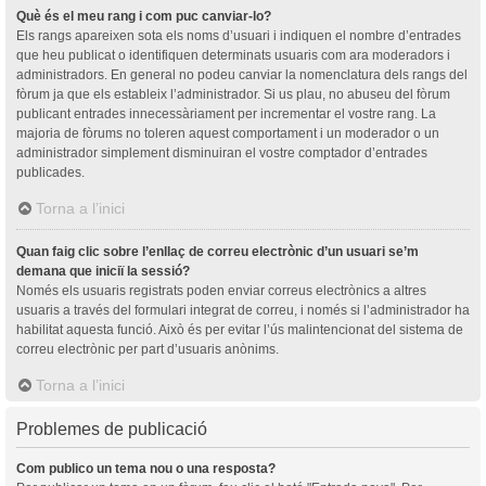
Què és el meu rang i com puc canviar-lo?
Els rangs apareixen sota els noms d’usuari i indiquen el nombre d’entrades
que heu publicat o identifiquen determinats usuaris com ara moderadors i
administradors. En general no podeu canviar la nomenclatura dels rangs del
fòrum ja que els estableix l’administrador. Si us plau, no abuseu del fòrum
publicant entrades innecessàriament per incrementar el vostre rang. La
majoria de fòrums no toleren aquest comportament i un moderador o un
administrador simplement disminuiran el vostre comptador d’entrades
publicades.
Torna a l’inici
Quan faig clic sobre l’enllaç de correu electrònic d’un usuari se’m
demana que iniciï la sessió?
Només els usuaris registrats poden enviar correus electrònics a altres
usuaris a través del formulari integrat de correu, i només si l’administrador ha
habilitat aquesta funció. Això és per evitar l’ús malintencionat del sistema de
correu electrònic per part d’usuaris anònims.
Torna a l’inici
Problemes de publicació
Com publico un tema nou o una resposta?