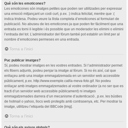
Què són les emoticones?
Les emoticones són imatges petites que poden ser utilitzades per expressar
una emoció mitjançant un codi curt, p.ex. :) indica felicitat, mentre que :(
indica tristesa. Podeu veure la llista completa d’emoticones al formulari de
publicació. No abuseu de les emoticones ja que poden fer fàcilment que una
entrada es torni il·legible i és possible que un moderador les elimini o elimini
l’entrada del tot. L’administrador del fòrum també pot establir un límit per al
nombre d’emoticones permeses en una entrada.
Torna a l’inici
Puc publicar imatges?
Sí, podeu mostrar imatges en les vostres entrades. Si l’administrador permet
els fitxers adjunts, podeu penjar la imatge al fòrum. Si no és així, cal que
enllaçeu amb una imatge emmagatzemada en un servidor web accessible
públicament, p.ex. http://www.exemple.cat/la-meva-foto.gif. No podeu
enllaçar amb imatges emmagatzemades al vostre ordinador (a no ser que es
tracti d’un servidor web accessible públicament) ni imatges
emmagatzemades darrera d’un mecanisme d’autenticació , p.ex. les bústies
de hotmail o yahoo, llocs web protegits amb contrasenya, etc. Per mostrar la
imatge, utilitzeu l’etiqueta del BBCode [img].
Torna a l’inici
Què són els avisos globals?