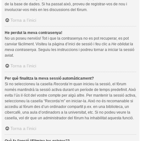
de la base de dades. Si ha passat això, proveu de registrar-vos de nou i
involucrar-vos més en les discussions del fòrum.
Torna a l’inici
He perdut la meva contrasenya!
No us poseu nerviós! Tot i que la contrasenya no es pot recuperar, es pot
canviar fàcilment. Visiteu la pàgina d’inici de sessió i feu clic a
He oblidat la
meva contrasenya
. Seguiu les instruccions i podreu tornar a iniciar la sessió
aviat.
Torna a l’inici
Per què finalitza la meva sessió automàticament?
Si no seleccioneu la casella
Recorda’m
quan inicieu la sessió, el fòrum
només mantindrà la sessió activa durant un període de temps predefinit. Això
evita l’ús il·lícit del vostre compte per algú altre. Per mantenir la sessió activa,
seleccioneu la casella “Recorda’m” en iniciar-la. Això no és recomanable si
accediu al fòrum des d’un ordinador compartit p.ex. en una biblioteca, un
cibercafè, una aula d’ordinadors a la universitat, etc. Si no podeu veure la
casella, vol dir que un administrador del fòrum ha inhabilitat aquesta funció.
Torna a l’inici
Què fa l’opció “Elimina les galetes”?