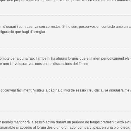
m d’usuari i contrasenya són correctes. Si ho són, poseu-vos en contacte amb un 
figuració que hagi d’arreglar.
compte per alguna raó. També hi ha alguns fòrums que eliminen periòdicament els us
e nou i involucrar-vos més en les discussions del fòrum.
 canviar fàcilment. Visiteu la pàgina d’inici de sessió i feu clic a
He oblidat la me
m només mantindrà la sessió activa durant un període de temps predefinit. Això evita l
comanable si accediu al fòrum des d’un ordinador compartit p.ex. en una biblioteca, 