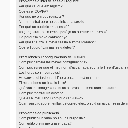
Problemes d’inici de sessió i registre
Per què cal que em registri?
Què és el COPPA?
Per què no em puc registrar?
M’he registrat però no puc iniciar la sessió!
Per què no puc iniciar la sessió?
Vaig registrar-me fa temps però ja no puc iniciar la sessió!
He perdut la meva contrasenya!
Per què finalitza la meva sessió automàticament?
Què fa l’opció “Elimina les galetes”?
Preferències i configuracions de l’usuari
Com puc canviar les meves configuracions?
Com puc evitar que el meu nom d’usuari aparegui a la llista d’usuaris
Les hores són incorrectes!
He canviat el fus horari i l’hora encara està malament!
El meu idioma no és a la llista!
Què són les imatges que hi ha al costat del meu nom d’usuari?
Com puc mostrar un avatar?
Què és el meu rang i com puc canviar-lo?
Quan faig clic sobre l’enllaç de correu electrònic d’un usuari se’m dem
Problemes de publicació
Com publico un tema nou o una resposta?
Com edito o elimino una entrada?