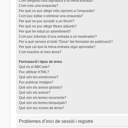
Com afegeixo una signatura a la meva entrada?
Com creo una enquesta?
Per què no puc afegir més opcions a l’enquesta?
Com puc editar o eliminar una enquesta?
Per què no puc accedir a un fòrum?
Per què no puc afegir fitxers adjunts?
Per què he rebut un advertiment?
Com puc informar d’una entrada a un moderador?
Per a què serveix el botó “Desa” del formulari de publicació?
Per què cal que la meva entrada sigui aprovada?
Com reactivo el meu tema?
Formatació i tipus de tema
Què és el BBCode?
Puc utilitzar HTML?
Què són les emoticones?
Puc publicar imatges?
Què són els avisos globals?
Què són els avisos?
Què són els temes recurrents?
Què són els temes bloquejats?
Què són les icones de tema?
Problemes d’inici de sessió i registre