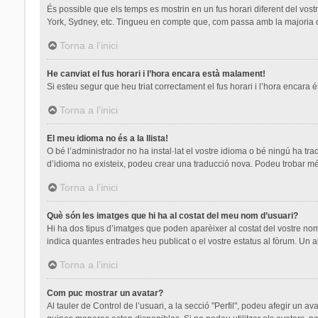
És possible que els temps es mostrin en un fus horari diferent del vostre
York, Sydney, etc. Tingueu en compte que, com passa amb la majoria de 
Torna a l’inici
He canviat el fus horari i l’hora encara està malament!
Si esteu segur que heu triat correctament el fus horari i l’hora encara é
Torna a l’inici
El meu idioma no és a la llista!
O bé l’administrador no ha instal·lat el vostre idioma o bé ningú ha tr
d’idioma no existeix, podeu crear una traducció nova. Podeu trobar mé
Torna a l’inici
Què són les imatges que hi ha al costat del meu nom d’usuari?
Hi ha dos tipus d’imatges que poden aparèixer al costat del vostre nom
indica quantes entrades heu publicat o el vostre estatus al fòrum. Un a
Torna a l’inici
Com puc mostrar un avatar?
Al tauler de Control de l’usuari, a la secció "Perfil", podeu afegir un a