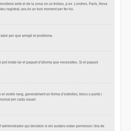
 coincideixi amb el de la zona on us trobeu, p.ex. Londres, París, Nova
teu registrat, ara és un bon moment per fer-ho.
trador per que arregli el problema.
 pot instal·lar el paquet d’idioma que necessiteu. Si el paquet
el vostre rang, generalment en forma d’estrelles, blocs o punts i
ersonal per cada usuari.
 l’administrador qui decideix si els avatars estan permesos i tria de