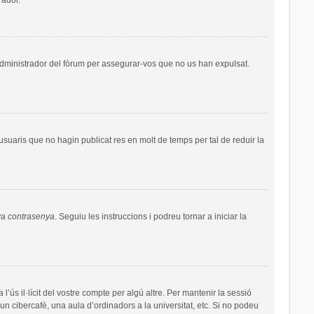
administrador del fòrum per assegurar-vos que no us han expulsat.
uaris que no hagin publicat res en molt de temps per tal de reduir la
va contrasenya
. Seguiu les instruccions i podreu tornar a iniciar la
’ús il·lícit del vostre compte per algú altre. Per mantenir la sessió
un cibercafè, una aula d’ordinadors a la universitat, etc. Si no podeu