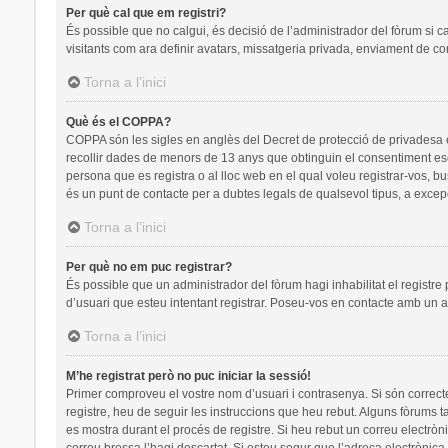
Per què cal que em registri?
És possible que no calgui, és decisió de l’administrador del fòrum si c
visitants com ara definir avatars, missatgeria privada, enviament de co
Torna a l’inici
Què és el COPPA?
COPPA són les sigles en anglès del Decret de protecció de privadesa en 
recollir dades de menors de 13 anys que obtinguin el consentiment escr
persona que es registra o al lloc web en el qual voleu registrar-vos
és un punt de contacte per a dubtes legals de qualsevol tipus, a excep
Torna a l’inici
Per què no em puc registrar?
És possible que un administrador del fòrum hagi inhabilitat el registre
d’usuari que esteu intentant registrar. Poseu-vos en contacte amb un a
Torna a l’inici
M’he registrat però no puc iniciar la sessió!
Primer comproveu el vostre nom d’usuari i contrasenya. Si són correct
registre, heu de seguir les instruccions que heu rebut. Alguns fòrums t
es mostra durant el procés de registre. Si heu rebut un correu electròn
correu brossa l’hagi descartat. Si esteu segur que l’adreça electrònic