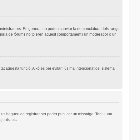
dministradors. En general no podeu canviar la nomenclatura dels rangs
majoria de fòrums no toleren aquest comportament i un moderador o un
tat aquesta funció. Això és per evitar l’ús malintencionat del sistema
ue us hagueu de registrar per poder publicar un missatge. Teniu una
junts, etc.