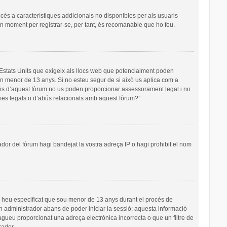
ccés a característiques addicionals no disponibles per als usuaris
 un moment per registrar-se, per tant, és recomanable que ho feu.
s Estats Units que exigeix als llocs web que potencialment poden
’un menor de 13 anys. Si no esteu segur de si això us aplica com a
ris d’aquest fòrum no us poden proporcionar assessorament legal i no
emes legals o d’abús relacionats amb aquest fòrum?”.
ador del fòrum hagi bandejat la vostra adreça IP o hagi prohibit el nom
i heu especificat que sou menor de 13 anys durant el procés de
un administrador abans de poder iniciar la sessió; aquesta informació
hagueu proporcionat una adreça electrònica incorrecta o que un filtre de
rador.