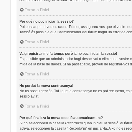
Torna a l’inici
Per què no puc iniciar la sessió?
Pot passar per diverses raons. Primer, assegureu-vos que el vostre no
També és possible que l’administrador del fòrum tingui un error de con
Torna a l’inici
Vaig registrar-me fa temps però ja no puc iniciar la sessió!
És possible que un administrador hagi desactivat o eliminat el vostre 
mida de la base de dades. Si ha passat això, proveu de registrar-vos d
Torna a l’inici
He perdut la meva contrasenya!
No us poseu nerviós! Tot i que la contrasenya no es pot recuperar, es pot
sessió aviat.
Torna a l’inici
Per què finalitza la meva sessió automàticament?
Si no seleccioneu la casella
Recorda’m
quan inicieu la sessió, el fòru
activa, seleccioneu la casella “Recorda’m” en iniciar-la. Això no és re