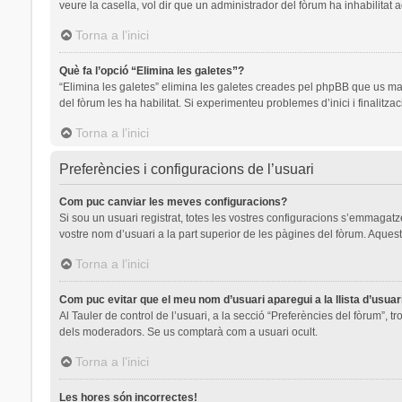
veure la casella, vol dir que un administrador del fòrum ha inhabilitat 
Torna a l’inici
Què fa l’opció “Elimina les galetes”?
“Elimina les galetes” elimina les galetes creades pel phpBB que us ma
del fòrum les ha habilitat. Si experimenteu problemes d’inici i finalitza
Torna a l’inici
Preferències i configuracions de l’usuari
Com puc canviar les meves configuracions?
Si sou un usuari registrat, totes les vostres configuracions s’emmagatze
vostre nom d’usuari a la part superior de les pàgines del fòrum. Aquest
Torna a l’inici
Com puc evitar que el meu nom d’usuari aparegui a la llista d’usua
Al Tauler de control de l’usuari, a la secció “Preferències del fòrum”, t
dels moderadors. Se us comptarà com a usuari ocult.
Torna a l’inici
Les hores són incorrectes!