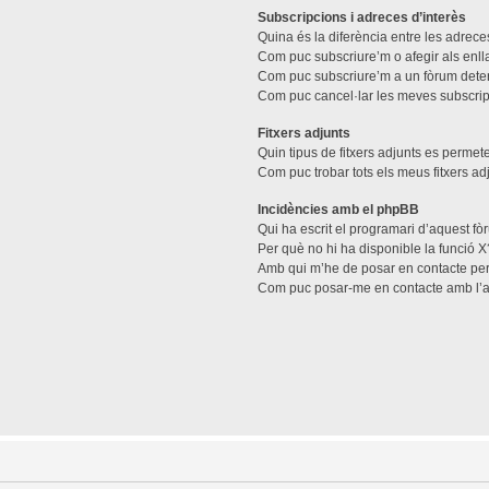
Subscripcions i adreces d’interès
Quina és la diferència entre les adreces
Com puc subscriure’m o afegir als enll
Com puc subscriure’m a un fòrum dete
Com puc cancel·lar les meves subscri
Fitxers adjunts
Quin tipus de fitxers adjunts es perme
Com puc trobar tots els meus fitxers ad
Incidències amb el phpBB
Qui ha escrit el programari d’aquest f
Per què no hi ha disponible la funció X
Amb qui m’he de posar en contacte per
Com puc posar-me en contacte amb l’a