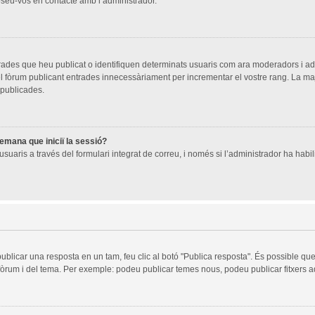
oseu-vos en contacte amb l’administrador.
trades que heu publicat o identifiquen determinats usuaris com ara moderadors i a
 del fòrum publicant entrades innecessàriament per incrementar el vostre rang. La 
 publicades.
demana que iniciï la sessió?
suaris a través del formulari integrat de correu, i només si l’administrador ha habili
publicar una resposta en un tam, feu clic al botó "Publica resposta". És possible q
 fòrum i del tema. Per exemple: podeu publicar temes nous, podeu publicar fitxers ad