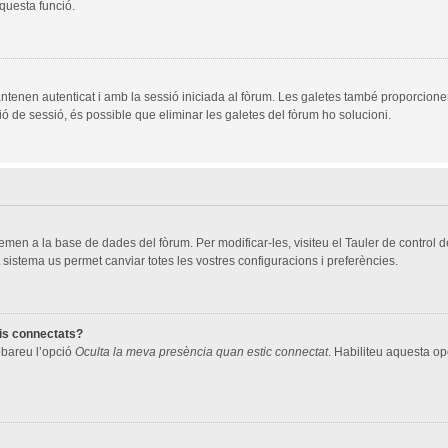
aquesta funció.
ntenen autenticat i amb la sessió iniciada al fòrum. Les galetes també proporcione
ció de sessió, és possible que eliminar les galetes del fòrum ho solucioni.
men a la base de dades del fòrum. Per modificar-les, visiteu el Tauler de control de 
 sistema us permet canviar totes les vostres configuracions i preferències.
ris connectats?
robareu l’opció
Oculta la meva presència quan estic connectat
. Habiliteu aquesta opc