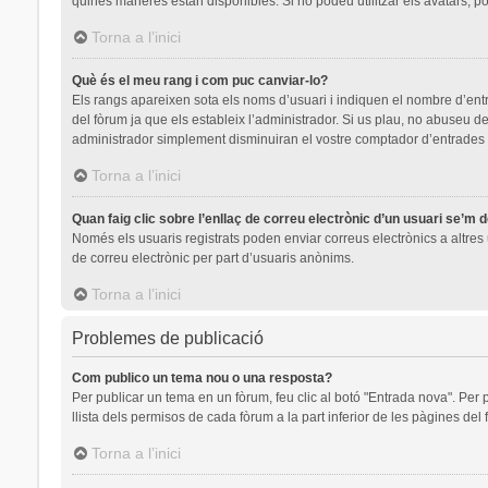
quines maneres estan disponibles. Si no podeu utilitzar els avatars, p
Torna a l’inici
Què és el meu rang i com puc canviar-lo?
Els rangs apareixen sota els noms d’usuari i indiquen el nombre d’en
del fòrum ja que els estableix l’administrador. Si us plau, no abuseu
administrador simplement disminuiran el vostre comptador d’entrades
Torna a l’inici
Quan faig clic sobre l’enllaç de correu electrònic d’un usuari se’m 
Només els usuaris registrats poden enviar correus electrònics a altres u
de correu electrònic per part d’usuaris anònims.
Torna a l’inici
Problemes de publicació
Com publico un tema nou o una resposta?
Per publicar un tema en un fòrum, feu clic al botó "Entrada nova". Per 
llista dels permisos de cada fòrum a la part inferior de les pàgines del
Torna a l’inici