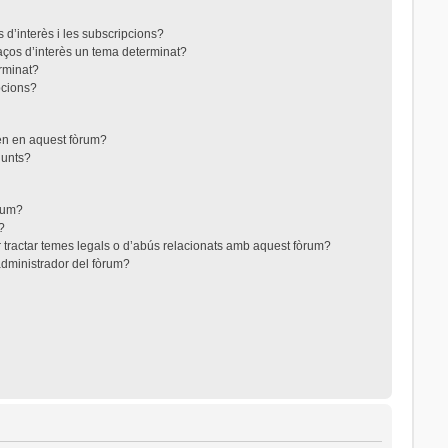
 d’interès i les subscripcions?
aços d’interès un tema determinat?
rminat?
pcions?
ten en aquest fòrum?
junts?
òrum?
?
 tractar temes legals o d’abús relacionats amb aquest fòrum?
dministrador del fòrum?