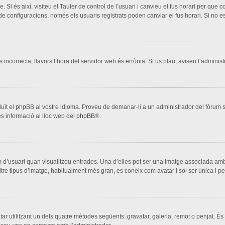
. Si és així, visiteu el Tauler de control de l’usuari i canvieu el fus horari per que
configuracions, només els usuaris registrats poden canviar el fus horari. Si no es
s incorrecta, llavors l’hora del servidor web és errònia. Si us plau, aviseu l’adminis
aduït el phpBB al vostre idioma. Proveu de demanar-li a un administrador del fòrum si
s informació al lloc web del
phpBB
®.
 d’usuari quan visualitzeu entrades. Una d’elles pot ser una imatge associada amb 
ltre tipus d’imatge, habitualment més gran, es coneix com avatar i sol ser única i p
vatar utilitzant un dels quatre mètodes següents: gravatar, galeria, remot o penjat. És