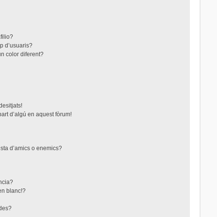
filio?
up d’usuaris?
n color diferent?
esitjats!
part d’algú en aquest fòrum!
lista d’amics o enemics?
ncia?
en blanc!?
ades?