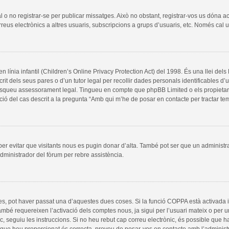
al o no registrar-se per publicar missatges. Això no obstant, registrar-vos us dóna a
rreus electrònics a altres usuaris, subscripcions a grups d’usuaris, etc. Només cal
línia infantil (Children’s Online Privacy Protection Act) del 1998. És una llei del
it dels seus pares o d’un tutor legal per recollir dades personals identificables d
, busqueu assessorament legal. Tingueu en compte que phpBB Limited o els propieta
ció del cas descrit a la pregunta “Amb qui m’he de posar en contacte per tractar t
 per evitar que visitants nous es pugin donar d’alta. També pot ser que un administr
dministrador del fòrum per rebre assistència.
es, pot haver passat una d’aquestes dues coses. Si la funció COPPA està activada 
ambé requereixen l’activació dels comptes nous, ja sigui per l’usuari mateix o per 
ic, seguiu les instruccions. Si no heu rebut cap correu electrònic, és possible que 
a que heu proporcionat és correcta, proveu de posar-vos en contacte amb l’administ