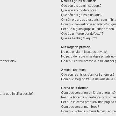
Nivells i grups d’usuaris
Què són els administradors?
Què són els moderadors?
Què són els grups d’usuaris?
On són els grups d’usuaris i com m’hi a
Com puc convertir-me en líder d’un gr
Per què alguns grups d’usuaris tenen u
Què és un “grup per defecte”?
Què és l’enllaç “L’equip”?
Missatgeria privada
No puc enviar missatges privats!
No paro de rebre missatges privats no d
 connectats?
He rebut correu brossa o insultant per 
Amics i enemics
Què són les llistes d’amics i enemics?
Com puc afegir o treure usuaris de la l
Cerca dels fòrums
Com puc cercar en un fòrum o fòrums?
ana que iniciï la sessió?
Per què la cerca no troba cap coincidè
Per què la cerca produeix una pàgina 
Com puc cercar membres?
Com puc trobar els meus temes i entr