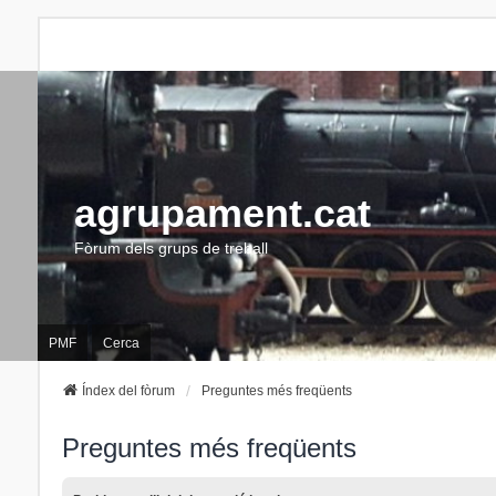
agrupament.cat
Fòrum dels grups de treball
PMF
Cerca
Índex del fòrum
Preguntes més freqüents
Preguntes més freqüents