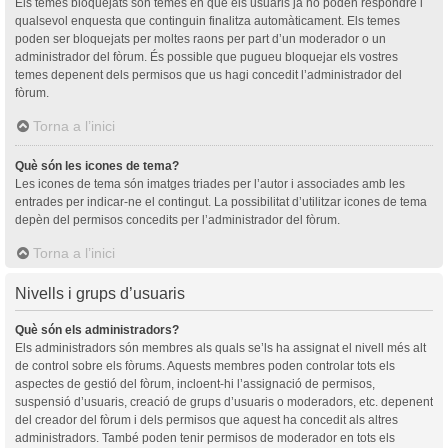
Els temes bloquejats són temes en què els usuaris ja no poden respondre i
qualsevol enquesta que continguin finalitza automàticament. Els temes
poden ser bloquejats per moltes raons per part d’un moderador o un
administrador del fòrum. És possible que pugueu bloquejar els vostres
temes depenent dels permisos que us hagi concedit l’administrador del
fòrum.
Torna a l’inici
Què són les icones de tema?
Les icones de tema són imatges triades per l’autor i associades amb les
entrades per indicar-ne el contingut. La possibilitat d’utilitzar icones de tema
depèn del permisos concedits per l’administrador del fòrum.
Torna a l’inici
Nivells i grups d’usuaris
Què són els administradors?
Els administradors són membres als quals se’ls ha assignat el nivell més alt
de control sobre els fòrums. Aquests membres poden controlar tots els
aspectes de gestió del fòrum, incloent-hi l’assignació de permisos,
suspensió d’usuaris, creació de grups d’usuaris o moderadors, etc. depenent
del creador del fòrum i dels permisos que aquest ha concedit als altres
administradors. També poden tenir permisos de moderador en tots els