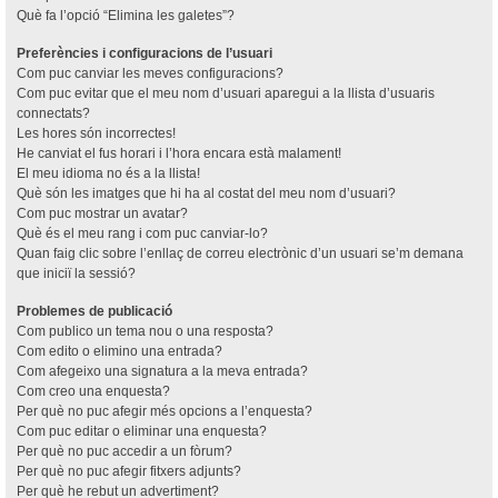
Què fa l’opció “Elimina les galetes”?
Preferències i configuracions de l’usuari
Com puc canviar les meves configuracions?
Com puc evitar que el meu nom d’usuari aparegui a la llista d’usuaris
connectats?
Les hores són incorrectes!
He canviat el fus horari i l’hora encara està malament!
El meu idioma no és a la llista!
Què són les imatges que hi ha al costat del meu nom d’usuari?
Com puc mostrar un avatar?
Què és el meu rang i com puc canviar-lo?
Quan faig clic sobre l’enllaç de correu electrònic d’un usuari se’m demana
que iniciï la sessió?
Problemes de publicació
Com publico un tema nou o una resposta?
Com edito o elimino una entrada?
Com afegeixo una signatura a la meva entrada?
Com creo una enquesta?
Per què no puc afegir més opcions a l’enquesta?
Com puc editar o eliminar una enquesta?
Per què no puc accedir a un fòrum?
Per què no puc afegir fitxers adjunts?
Per què he rebut un advertiment?