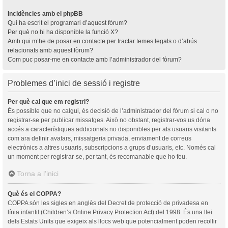
Incidències amb el phpBB
Qui ha escrit el programari d’aquest fòrum?
Per què no hi ha disponible la funció X?
Amb qui m’he de posar en contacte per tractar temes legals o d’abús
relacionats amb aquest fòrum?
Com puc posar-me en contacte amb l’administrador del fòrum?
Problemes d’inici de sessió i registre
Per què cal que em registri?
És possible que no calgui, és decisió de l’administrador del fòrum si cal o no
registrar-se per publicar missatges. Això no obstant, registrar-vos us dóna
accés a característiques addicionals no disponibles per als usuaris visitants
com ara definir avatars, missatgeria privada, enviament de correus
electrònics a altres usuaris, subscripcions a grups d’usuaris, etc. Només cal
un moment per registrar-se, per tant, és recomanable que ho feu.
Torna a l’inici
Què és el COPPA?
COPPA són les sigles en anglès del Decret de protecció de privadesa en
línia infantil (Children’s Online Privacy Protection Act) del 1998. És una llei
dels Estats Units que exigeix als llocs web que potencialment poden recollir