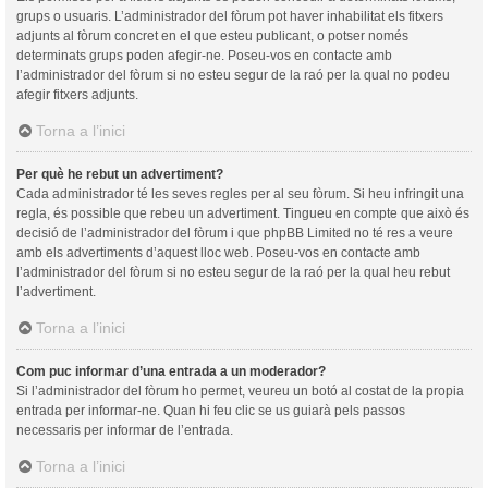
grups o usuaris. L’administrador del fòrum pot haver inhabilitat els fitxers
adjunts al fòrum concret en el que esteu publicant, o potser només
determinats grups poden afegir-ne. Poseu-vos en contacte amb
l’administrador del fòrum si no esteu segur de la raó per la qual no podeu
afegir fitxers adjunts.
Torna a l’inici
Per què he rebut un advertiment?
Cada administrador té les seves regles per al seu fòrum. Si heu infringit una
regla, és possible que rebeu un advertiment. Tingueu en compte que això és
decisió de l’administrador del fòrum i que phpBB Limited no té res a veure
amb els advertiments d’aquest lloc web. Poseu-vos en contacte amb
l’administrador del fòrum si no esteu segur de la raó per la qual heu rebut
l’advertiment.
Torna a l’inici
Com puc informar d’una entrada a un moderador?
Si l’administrador del fòrum ho permet, veureu un botó al costat de la propia
entrada per informar-ne. Quan hi feu clic se us guiarà pels passos
necessaris per informar de l’entrada.
Torna a l’inici