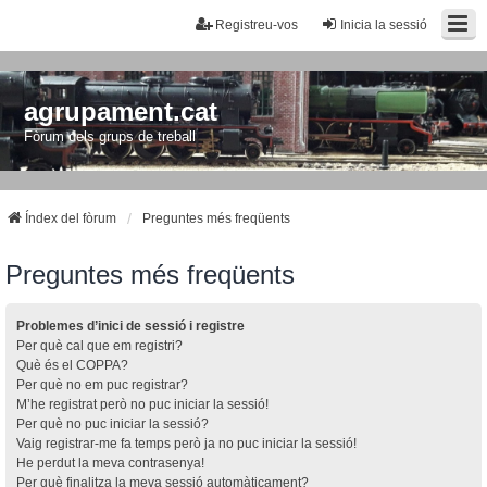
Registreu-vos
Inicia la sessió
agrupament.cat
Fòrum dels grups de treball
Índex del fòrum
Preguntes més freqüents
Preguntes més freqüents
Problemes d’inici de sessió i registre
Per què cal que em registri?
Què és el COPPA?
Per què no em puc registrar?
M’he registrat però no puc iniciar la sessió!
Per què no puc iniciar la sessió?
Vaig registrar-me fa temps però ja no puc iniciar la sessió!
He perdut la meva contrasenya!
Per què finalitza la meva sessió automàticament?