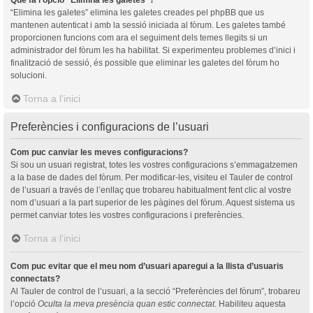
“Elimina les galetes” elimina les galetes creades pel phpBB que us
mantenen autenticat i amb la sessió iniciada al fòrum. Les galetes també
proporcionen funcions com ara el seguiment dels temes llegits si un
administrador del fòrum les ha habilitat. Si experimenteu problemes d’inici i
finalització de sessió, és possible que eliminar les galetes del fòrum ho
solucioni.
Torna a l’inici
Preferències i configuracions de l’usuari
Com puc canviar les meves configuracions?
Si sou un usuari registrat, totes les vostres configuracions s’emmagatzemen
a la base de dades del fòrum. Per modificar-les, visiteu el Tauler de control
de l’usuari a través de l’enllaç que trobareu habitualment fent clic al vostre
nom d’usuari a la part superior de les pàgines del fòrum. Aquest sistema us
permet canviar totes les vostres configuracions i preferències.
Torna a l’inici
Com puc evitar que el meu nom d’usuari aparegui a la llista d’usuaris
connectats?
Al Tauler de control de l’usuari, a la secció “Preferències del fòrum”, trobareu
l’opció
Oculta la meva presència quan estic connectat
. Habiliteu aquesta