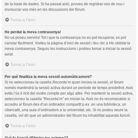
de la base de dades. Si ha passat això, proveu de registrar-vos de nou i
involucrar-vos més en les discussions del fòrum.
Torna a l’inici
He perdut la meva contrasenya!
No us poseu nerviós! Tot i que la contrasenya no es pot recuperar, es pot
canviar fàcilment. Visiteu la pàgina d’inici de sessió i feu clic a
He oblidat la
meva contrasenya
. Seguiu les instruccions i podreu tornar a iniciar la sessió
aviat.
Torna a l’inici
Per què finalitza la meva sessió automàticament?
Si no seleccioneu la casella
Recorda’m
quan inicieu la sessió, el fòrum
només mantindrà la sessió activa durant un període de temps predefinit. Això
evita l’ús il·lícit del vostre compte per algú altre. Per mantenir la sessió activa,
seleccioneu la casella “Recorda’m” en iniciar-la. Això no és recomanable si
accediu al fòrum des d’un ordinador compartit p.ex. en una biblioteca, un
cibercafè, una aula d’ordinadors a la universitat, etc. Si no podeu veure la
casella, vol dir que un administrador del fòrum ha inhabilitat aquesta funció.
Torna a l’inici
Què fa l’opció “Elimina les galetes”?