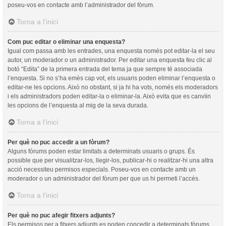
poseu-vos en contacte amb l’administrador del fòrum.
Torna a l’inici
Com puc editar o eliminar una enquesta?
Igual com passa amb les entrades, una enquesta només pot editar-la el seu
autor, un moderador o un administrador. Per editar una enquesta feu clic al
botó “Edita” de la primera entrada del tema ja que sempre té associada
l’enquesta. Si no s’ha emès cap vot, els usuaris poden eliminar l’enquesta o
editar-ne les opcions. Això no obstant, si ja hi ha vots, només els moderadors
i els administradors poden editar-la o eliminar-la. Això evita que es canvïin
les opcions de l’enquesta al mig de la seva durada.
Torna a l’inici
Per què no puc accedir a un fòrum?
Alguns fòrums poden estar limitats a determinats usuaris o grups. És
possible que per visualitzar-los, llegir-los, publicar-hi o realitzar-hi una altra
acció necessiteu permisos especials. Poseu-vos en contacte amb un
moderador o un administrador del fòrum per que us hi permeti l’accés.
Torna a l’inici
Per què no puc afegir fitxers adjunts?
Els permisos per a fitxers adjunts es poden concedir a determinats fòrums,