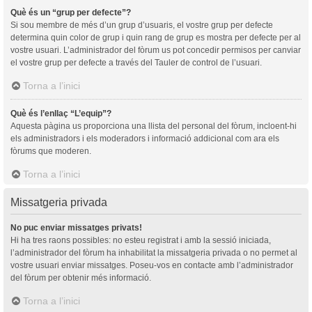
Què és un “grup per defecte”?
Si sou membre de més d’un grup d’usuaris, el vostre grup per defecte
determina quin color de grup i quin rang de grup es mostra per defecte per al
vostre usuari. L’administrador del fòrum us pot concedir permisos per canviar
el vostre grup per defecte a través del Tauler de control de l’usuari.
Torna a l’inici
Què és l’enllaç “L’equip”?
Aquesta pàgina us proporciona una llista del personal del fòrum, incloent-hi
els administradors i els moderadors i informació addicional com ara els
fòrums que moderen.
Torna a l’inici
Missatgeria privada
No puc enviar missatges privats!
Hi ha tres raons possibles: no esteu registrat i amb la sessió iniciada,
l’administrador del fòrum ha inhabilitat la missatgeria privada o no permet al
vostre usuari enviar missatges. Poseu-vos en contacte amb l’administrador
del fòrum per obtenir més informació.
Torna a l’inici