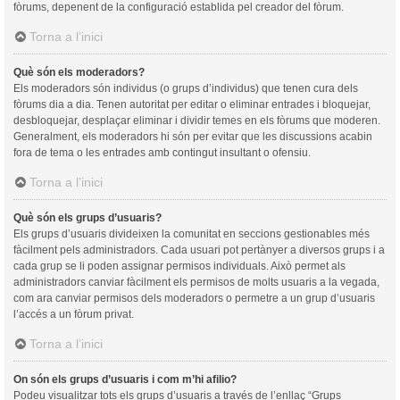
fòrums, depenent de la configuració establida pel creador del fòrum.
Torna a l’inici
Què són els moderadors?
Els moderadors són individus (o grups d’individus) que tenen cura dels
fòrums dia a dia. Tenen autoritat per editar o eliminar entrades i bloquejar,
desbloquejar, desplaçar eliminar i dividir temes en els fòrums que moderen.
Generalment, els moderadors hi són per evitar que les discussions acabin
fora de tema o les entrades amb contingut insultant o ofensiu.
Torna a l’inici
Què són els grups d’usuaris?
Els grups d’usuaris divideixen la comunitat en seccions gestionables més
fàcilment pels administradors. Cada usuari pot pertànyer a diversos grups i a
cada grup se li poden assignar permisos individuals. Això permet als
administradors canviar fàcilment els permisos de molts usuaris a la vegada,
com ara canviar permisos dels moderadors o permetre a un grup d’usuaris
l’accés a un fòrum privat.
Torna a l’inici
On són els grups d’usuaris i com m’hi afilio?
Podeu visualitzar tots els grups d’usuaris a través de l’enllaç “Grups