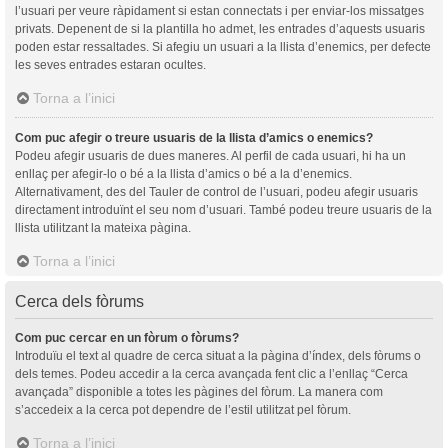
l’usuari per veure ràpidament si estan connectats i per enviar-los missatges
privats. Depenent de si la plantilla ho admet, les entrades d’aquests usuaris
poden estar ressaltades. Si afegiu un usuari a la llista d’enemics, per defecte
les seves entrades estaran ocultes.
Torna a l’inici
Com puc afegir o treure usuaris de la llista d’amics o enemics?
Podeu afegir usuaris de dues maneres. Al perfil de cada usuari, hi ha un
enllaç per afegir-lo o bé a la llista d’amics o bé a la d’enemics.
Alternativament, des del Tauler de control de l’usuari, podeu afegir usuaris
directament introduïnt el seu nom d’usuari. També podeu treure usuaris de la
llista utilitzant la mateixa pàgina.
Torna a l’inici
Cerca dels fòrums
Com puc cercar en un fòrum o fòrums?
Introduïu el text al quadre de cerca situat a la pàgina d’índex, dels fòrums o
dels temes. Podeu accedir a la cerca avançada fent clic a l’enllaç “Cerca
avançada” disponible a totes les pàgines del fòrum. La manera com
s’accedeix a la cerca pot dependre de l’estil utilitzat pel fòrum.
Torna a l’inici