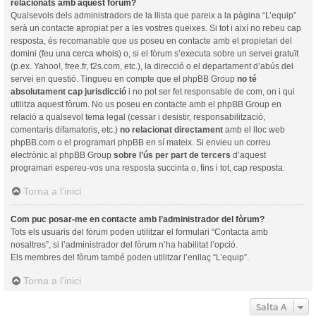
relacionats amb aquest fòrum?
Qualsevols dels administradors de la llista que pareix a la pàgina “L’equip”
serà un contacte apropiat per a les vostres queixes. Si tot i així no rebeu cap
resposta, és recomanable que us poseu en contacte amb el propietari del
domini (feu una
cerca whois
) o, si el fòrum s’executa sobre un servei gratuït
(p.ex. Yahoo!, free.fr, f2s.com, etc.), la direcció o el departament d’abús del
servei en questió. Tingueu en compte que el phpBB Group
no té
absolutament cap jurisdicció
i no pot ser fet responsable de com, on i qui
utilitza aquest fòrum. No us poseu en contacte amb el phpBB Group en
relació a qualsevol tema legal (cessar i desistir, responsabilització,
comentaris difamatoris, etc.)
no relacionat directament
amb el lloc web
phpBB.com o el programari phpBB en sí mateix. Si envieu un correu
electrònic al phpBB Group
sobre l’ús per part de tercers
d’aquest
programari espereu-vos una resposta succinta o, fins i tot, cap resposta.
Torna a l’inici
Com puc posar-me en contacte amb l’administrador del fòrum?
Tots els usuaris del fòrum poden utilitzar el formulari “Contacta amb
nosaltres”, si l’administrador del fòrum n’ha habilitat l’opció.
Els membres del fòrum també poden utilitzar l’enllaç “L’equip”.
Torna a l’inici
Salta A