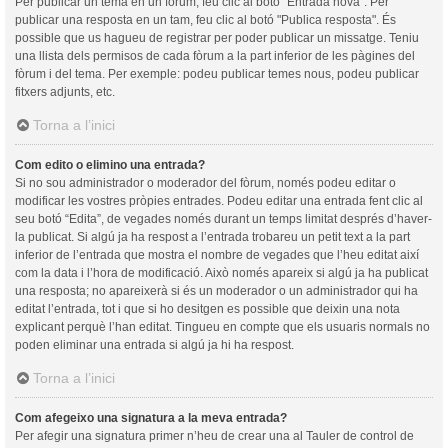
Per publicar un tema en un fòrum, feu clic al botó "Entrada nova". Per
publicar una resposta en un tam, feu clic al botó "Publica resposta". És
possible que us hagueu de registrar per poder publicar un missatge. Teniu
una llista dels permisos de cada fòrum a la part inferior de les pàgines del
fòrum i del tema. Per exemple: podeu publicar temes nous, podeu publicar
fitxers adjunts, etc.
Torna a l’inici
Com edito o elimino una entrada?
Si no sou administrador o moderador del fòrum, només podeu editar o
modificar les vostres pròpies entrades. Podeu editar una entrada fent clic al
seu botó “Edita”, de vegades només durant un temps limitat després d’haver-
la publicat. Si algú ja ha respost a l’entrada trobareu un petit text a la part
inferior de l’entrada que mostra el nombre de vegades que l’heu editat així
com la data i l’hora de modificació. Això només apareix si algú ja ha publicat
una resposta; no apareixerà si és un moderador o un administrador qui ha
editat l’entrada, tot i que si ho desitgen es possible que deixin una nota
explicant perquè l’han editat. Tingueu en compte que els usuaris normals no
poden eliminar una entrada si algú ja hi ha respost.
Torna a l’inici
Com afegeixo una signatura a la meva entrada?
Per afegir una signatura primer n’heu de crear una al Tauler de control de