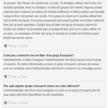
d’usuaris” del Tauler de control de l’usuari. Si desitgeu afiliar-vos-hi feu clic
al botó apropiat. Això no obstant, no tots els grups són oberts. Alguns poden
requerir que s’aprovi la vostra sol·licitud d’afiliació, d’altres poden ser tancats
i alguns fins i tot poden ser ocults. Si el grup és obert us hi podeu afiliar fent
clic al botó apropiat. Si el grup requereix aprovació podeu sol·licitar l’afiliació
fent clic al botó apropiat. Caldrà que el líder del grup d’usuaris aprovi la
vostra sol·licitud i és possible que us pregunti per què us hi voleu afiliar. Si
us plau, no assetgeu el líder del grup si rebutja la vostra sol·licitud ja que
tindrà les seves raons.
Torna a l’inici
Com puc convertir-me en líder d’un grup d’usuaris?
Habitualment, el líder l’assigna l’administrador del fòrum quan crea el grup
d’usuaris. Si esteu interessats a crear un grup d’usuaris, proveu de posar-
vos en contacte amb l’administrador del fòrum enviant-li un missatge privat.
Torna a l’inici
Per què alguns grups d’usuaris tenen un color diferent?
L’administrador del fòrum pot assignar un color a un grup d’usuaris per fer
que sigui més fàcil identificar-ne els membres.
Torna a l’inici