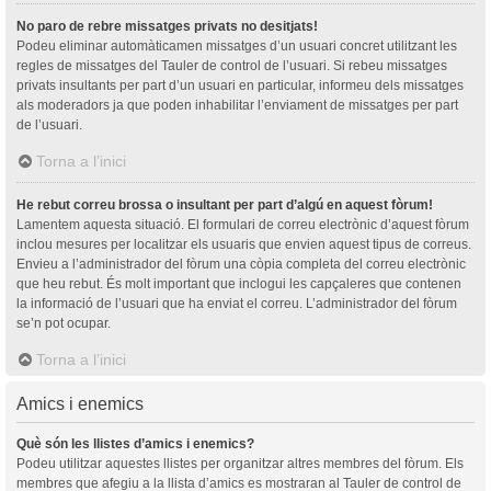
No paro de rebre missatges privats no desitjats!
Podeu eliminar automàticamen missatges d’un usuari concret utilitzant les
regles de missatges del Tauler de control de l’usuari. Si rebeu missatges
privats insultants per part d’un usuari en particular, informeu dels missatges
als moderadors ja que poden inhabilitar l’enviament de missatges per part
de l’usuari.
Torna a l’inici
He rebut correu brossa o insultant per part d’algú en aquest fòrum!
Lamentem aquesta situació. El formulari de correu electrònic d’aquest fòrum
inclou mesures per localitzar els usuaris que envien aquest tipus de correus.
Envieu a l’administrador del fòrum una còpia completa del correu electrònic
que heu rebut. És molt important que inclogui les capçaleres que contenen
la informació de l’usuari que ha enviat el correu. L’administrador del fòrum
se’n pot ocupar.
Torna a l’inici
Amics i enemics
Què són les llistes d’amics i enemics?
Podeu utilitzar aquestes llistes per organitzar altres membres del fòrum. Els
membres que afegiu a la llista d’amics es mostraran al Tauler de control de