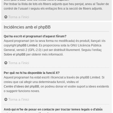
Per trobar la llista de tots els fitxers adjunts que heu penjat, aneu al Tauler de
control de l’usuari i seguiu els enllaços fins a la secció de fitxers adjunts.
Torna a l’inici
Incidències amb el phpBB
Qui ha escrit el programari d’aquest fòrum?
Aquest programari (en la seva forma no modificada) és produït, llançat i és
copyright
phpBB Limited
. Es proporciona sota la GNU Llicència Pública
General, versió 2 (GPL-2.0) i pot ser distribuït lliurement. Seguiu l’enllaç
Sobre el phpBB
per obtenir més informació.
Torna a l’inici
Per què no hi ha disponible la funció X?
Aquest programari ha estat escrit i llicenciat a través de phpBB Limited. Si
creieu que cal afegir una determinada funció, visiteu el
Centre d’idees del phpBB
, on podreu donar el vostre suport a idees existents
o suggerir funcions noves.
Torna a l’inici
Amb qui m’he de posar en contacte per tractar temes legals o d’abús