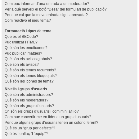
Com puc informar d’una entrada a un moderador?
Per a què serveix el botó “Desa” del formulari de publicació?
Per què cal que la meva entrada sigui aprovada?
Com reactivo el meu tema?
Formatació i tipus de tema
Què és el BBCode?
Puc utilitzar HTML?
Què són les emoticones?
Puc publicar imatges?
Què són els avisos globals?
Què són els avisos?
Què són els temes recurrents?
Què són els temes bloquejats?
Què són les icones de tema?
Nivells i grups d’usuaris
Què són els administradors?
Què són els moderadors?
Què són els grups d’usuaris?
On són els grups d’usuaris i com m’hi afilio?
Com puc convertir-me en líder d’un grup d’usuaris?
Per què alguns grups d’usuaris tenen un color diferent?
Què és un “grup per defecte”?
Què és l’enllaç “L’equip”?