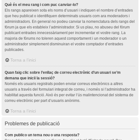
Què és el meu rang i com puc canviar-lo?
Els rangs apareixen sota els noms d’usuari i indiquen el nombre d’entrades
que heu publicat o identifiquen determinats usuaris com ara moderadors i
administradors. En general no podeu canviar la nomenclatura dels rangs del
fòrum ja que els estableix l’administrador. Si us plau, no abuseu del fòrum
publicant entrades innecessàriament per incrementar el vostre rang. La
majoria de fòrums no toleren aquest comportament i un moderador o un
administrador simplement disminuiran el vostre comptador d’entrades
publicades.
Torna a l’inici
Quan faig clic sobre l’enllaç de correu electrònic d’un usuari se’m
demana que iniciï la sessió?
Només els usuaris registrats poden enviar correus electrònics a altres
usuaris a través del formulari integrat de correu, i només si l’administrador ha
habilitat aquesta funció. Això és per evitar l’ús malintencionat del sistema de
correu electrònic per part d’usuaris anònims.
Torna a l’inici
Problemes de publicació
Com publico un tema nou o una resposta?