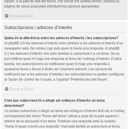
ràpids” a la part de dalt del fòrum. Per cercar els vostres temes, utilitzeu la
pàgina de cerca avançada introduïnt les opcions apropiades.
Torna a l’inici
Subscripcions i adreces d’interès
Quina és la diferència entre les adreces d’interès i les subscripcions?
Al phpBB 3,0 les adreces d’interès eren similars a les adreces d’interès d’un
navegador web. No rebieu cap avís quan hi havia una resposta. Al phpBB
3,1 les adreces d’interès són més similars a subscriure’s a un tema. Se us
pot notificar quan hi hagi una resposta al tema de l’adreça d’interès. D’altra
banda, les subscripcions us notificaran quan hi hagi una resposta a
qualsevol tema o fòrum a dintre de l’element subscrit. Les opcions de
notificació per a les adreces d’interès i les subscripcions es poden configurar
al Tauler de control de l’usuari, a l’apartat “Preferències del fòrum”.
Torna a l’inici
Com puc subscriure’m o afegir als enllaços d’interès un tema
determinat?
Us podeu subscriure o afegir un tema als enllaços d’interès fent clic a l’enllaç
corresponent del menú “Eines del tema” ubicat a prop de la part superior i
inferior de la discussió d’un tema. Publicar una resposta amb la casella
“Avisa’m quan s’envïi una resposta” marcada també us subscriurà al tema.