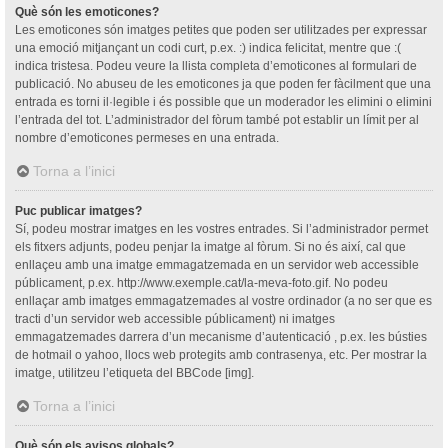
Què són les emoticones?
Les emoticones són imatges petites que poden ser utilitzades per expressar
una emoció mitjançant un codi curt, p.ex. :) indica felicitat, mentre que :(
indica tristesa. Podeu veure la llista completa d’emoticones al formulari de
publicació. No abuseu de les emoticones ja que poden fer fàcilment que una
entrada es torni il·legible i és possible que un moderador les elimini o elimini
l’entrada del tot. L’administrador del fòrum també pot establir un límit per al
nombre d’emoticones permeses en una entrada.
Torna a l’inici
Puc publicar imatges?
Sí, podeu mostrar imatges en les vostres entrades. Si l’administrador permet
els fitxers adjunts, podeu penjar la imatge al fòrum. Si no és així, cal que
enllaçeu amb una imatge emmagatzemada en un servidor web accessible
públicament, p.ex. http://www.exemple.cat/la-meva-foto.gif. No podeu
enllaçar amb imatges emmagatzemades al vostre ordinador (a no ser que es
tracti d’un servidor web accessible públicament) ni imatges
emmagatzemades darrera d’un mecanisme d’autenticació , p.ex. les bústies
de hotmail o yahoo, llocs web protegits amb contrasenya, etc. Per mostrar la
imatge, utilitzeu l’etiqueta del BBCode [img].
Torna a l’inici
Què són els avisos globals?