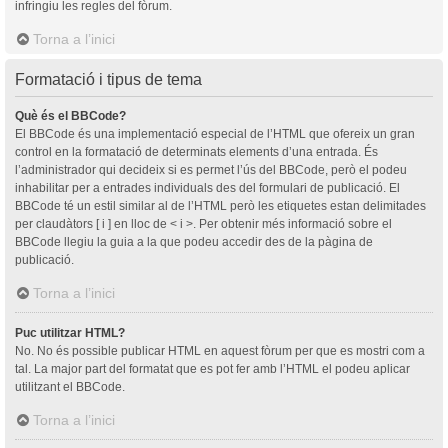
infringiu les regles del fòrum.
Torna a l’inici
Formatació i tipus de tema
Què és el BBCode?
El BBCode és una implementació especial de l’HTML que ofereix un gran
control en la formatació de determinats elements d’una entrada. És
l’administrador qui decideix si es permet l’ús del BBCode, però el podeu
inhabilitar per a entrades individuals des del formulari de publicació. El
BBCode té un estil similar al de l’HTML però les etiquetes estan delimitades
per claudàtors [ i ] en lloc de < i >. Per obtenir més informació sobre el
BBCode llegiu la guia a la que podeu accedir des de la pàgina de
publicació.
Torna a l’inici
Puc utilitzar HTML?
No. No és possible publicar HTML en aquest fòrum per que es mostri com a
tal. La major part del formatat que es pot fer amb l’HTML el podeu aplicar
utilitzant el BBCode.
Torna a l’inici