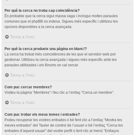
Per què la cerca no troba cap coincidència?
És probable que la cerca sigui massa vaga i inclogui moltes paraules
comunes que el phpBB no indexa. Sigueu més específic i utilitzeu les
opcions disponibles a la cerca avançada.
Torna a l’inici
Per què la cerca produeix una pàgina en blanc!?
La cerca ha trobat més coincidències de les que el servidor web pot
gestionar. Utilitzeu la cerca avançada i sigueu més especific amb les
paraules utilitzades i els fòrums on cal cercar.
Torna a l’inici
Com puc cercar membres?
Visiteu la pàgina “Membres” i feu clic a l’enllaç “Cerca un membre”.
Torna a l’inici
Com puc trobar els meus temes i entrades?
Podeu recuperar les vostres entrades o bé fent clic a l’enllaç “Mostra les
meves entrades” del Tauler de control de l’usuari o bé l’enllaç “Cerca les
entrades d’aquest usuari” del vostre perfil o fent clic al menú “Enllaços