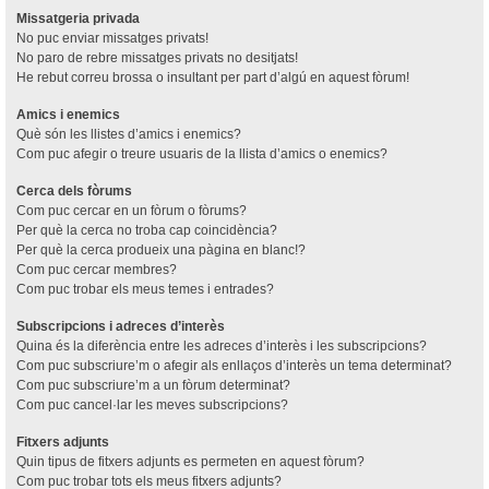
Missatgeria privada
No puc enviar missatges privats!
No paro de rebre missatges privats no desitjats!
He rebut correu brossa o insultant per part d’algú en aquest fòrum!
Amics i enemics
Què són les llistes d’amics i enemics?
Com puc afegir o treure usuaris de la llista d’amics o enemics?
Cerca dels fòrums
Com puc cercar en un fòrum o fòrums?
Per què la cerca no troba cap coincidència?
Per què la cerca produeix una pàgina en blanc!?
Com puc cercar membres?
Com puc trobar els meus temes i entrades?
Subscripcions i adreces d’interès
Quina és la diferència entre les adreces d’interès i les subscripcions?
Com puc subscriure’m o afegir als enllaços d’interès un tema determinat?
Com puc subscriure’m a un fòrum determinat?
Com puc cancel·lar les meves subscripcions?
Fitxers adjunts
Quin tipus de fitxers adjunts es permeten en aquest fòrum?
Com puc trobar tots els meus fitxers adjunts?