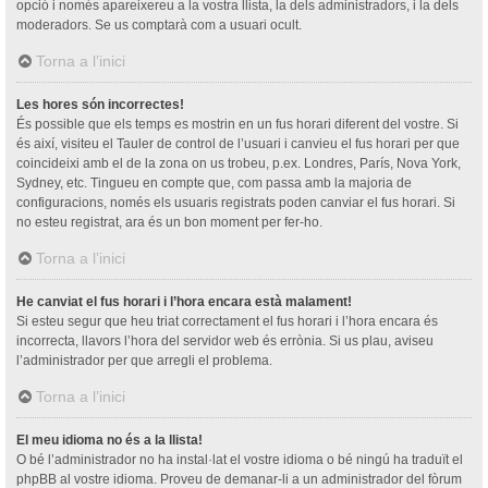
opció i només apareixereu a la vostra llista, la dels administradors, i la dels
moderadors. Se us comptarà com a usuari ocult.
Torna a l’inici
Les hores són incorrectes!
És possible que els temps es mostrin en un fus horari diferent del vostre. Si
és així, visiteu el Tauler de control de l’usuari i canvieu el fus horari per que
coincideixi amb el de la zona on us trobeu, p.ex. Londres, París, Nova York,
Sydney, etc. Tingueu en compte que, com passa amb la majoria de
configuracions, només els usuaris registrats poden canviar el fus horari. Si
no esteu registrat, ara és un bon moment per fer-ho.
Torna a l’inici
He canviat el fus horari i l’hora encara està malament!
Si esteu segur que heu triat correctament el fus horari i l’hora encara és
incorrecta, llavors l’hora del servidor web és errònia. Si us plau, aviseu
l’administrador per que arregli el problema.
Torna a l’inici
El meu idioma no és a la llista!
O bé l’administrador no ha instal·lat el vostre idioma o bé ningú ha traduït el
phpBB al vostre idioma. Proveu de demanar-li a un administrador del fòrum