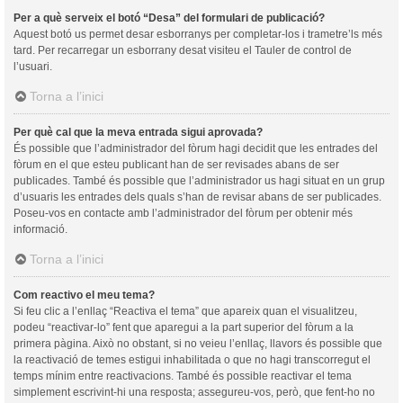
Per a què serveix el botó “Desa” del formulari de publicació?
Aquest botó us permet desar esborranys per completar-los i trametre’ls més
tard. Per recarregar un esborrany desat visiteu el Tauler de control de
l’usuari.
Torna a l’inici
Per què cal que la meva entrada sigui aprovada?
És possible que l’administrador del fòrum hagi decidit que les entrades del
fòrum en el que esteu publicant han de ser revisades abans de ser
publicades. També és possible que l’administrador us hagi situat en un grup
d’usuaris les entrades dels quals s’han de revisar abans de ser publicades.
Poseu-vos en contacte amb l’administrador del fòrum per obtenir més
informació.
Torna a l’inici
Com reactivo el meu tema?
Si feu clic a l’enllaç “Reactiva el tema” que apareix quan el visualitzeu,
podeu “reactivar-lo” fent que aparegui a la part superior del fòrum a la
primera pàgina. Això no obstant, si no veieu l’enllaç, llavors és possible que
la reactivació de temes estigui inhabilitada o que no hagi transcorregut el
temps mínim entre reactivacions. També és possible reactivar el tema
simplement escrivint-hi una resposta; assegureu-vos, però, que fent-ho no