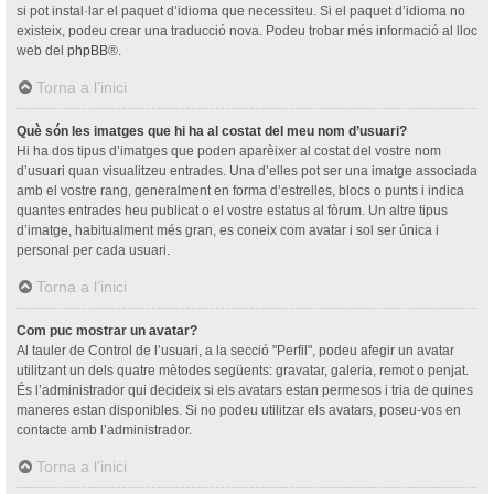
si pot instal·lar el paquet d’idioma que necessiteu. Si el paquet d’idioma no
existeix, podeu crear una traducció nova. Podeu trobar més informació al lloc
web del
phpBB
®.
Torna a l’inici
Què són les imatges que hi ha al costat del meu nom d’usuari?
Hi ha dos tipus d’imatges que poden aparèixer al costat del vostre nom
d’usuari quan visualitzeu entrades. Una d’elles pot ser una imatge associada
amb el vostre rang, generalment en forma d’estrelles, blocs o punts i indica
quantes entrades heu publicat o el vostre estatus al fòrum. Un altre tipus
d’imatge, habitualment més gran, es coneix com avatar i sol ser única i
personal per cada usuari.
Torna a l’inici
Com puc mostrar un avatar?
Al tauler de Control de l’usuari, a la secció "Perfil", podeu afegir un avatar
utilitzant un dels quatre mètodes següents: gravatar, galeria, remot o penjat.
És l’administrador qui decideix si els avatars estan permesos i tria de quines
maneres estan disponibles. Si no podeu utilitzar els avatars, poseu-vos en
contacte amb l’administrador.
Torna a l’inici