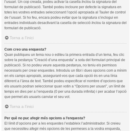
l’usuari. Un cop creada, podeu activar la casella
Inclou la signatura
del
formulari de publicació. També podeu incloure per defecte la signatura en
totes les vostres entrades seleccionant l’opció apropiada al Tauler de control
de l’usuari. Si ho feu, encara podeu evitar que la signatura s’inclogui en
entrades individuals desactivant la casella de selecció
Inclou la signatura
del
formulari de publicació.
Torna a l’inici
Com creo una enquesta?
Quan publiqueu un tema nou o editeu la primera entrada d’un tema, feu clic
sobre la pestanya “Creació d’una enquesta” a sota del formulari principal de
publicació. Si no podeu veure aquesta pestanya, no teniu els permisos
necessaris per crear enquestes. Introduïu un títol i dues opcions com a mínim
en els camps apropiats, assegurant-vos que cada opció és en una línia
diferent a l’àrea de text. També podeu especificar el nombre d’opcions que
els usuaris podran seleccionar quan votin a “Opcions per usuari”, un límit de
temps en dies per a l’enquesta (0 per una durada infinita) i per acabar l’opció
que permet als usuaris canviar el seu vot.
Torna a l’inici
Per què no puc afegir més opcions a l’enquesta?
El límit d’opcions per a les enquestes l’estableix l’administrador. Si creieu
que necessiteu afegir més opcions de les permeses a la vostra enquesta,