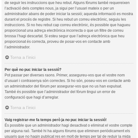
de seguir les instruccions que heu rebut. Alguns fòrums també requereixen
l’activació dels comptes nous, ja sigui per l’usuari mateix o per un
administrador abans de poder iniciar la sessió; aquesta informació es mostra
durant el procés de registre. Si heu rebut un correu electrònic, seguiu les
instruccions. Si no heu rebut cap correu electrònic, és possible que hagueu
proporcionat una adreça electrònica incorrecta o que un filtre de correu
brossa l’hagi descartat. Si esteu segur que l’adreça electrònica que heu
proporcionat és correcta, proveu de posar-vos en contacte amb
l’administrador.
Torna a l’inici
Per què no puc iniciar la sessió?
Pot passar per diverses raons. Primer, assegureu-vos que el vostre nom
d’usuari i contrasenya són correctes. Si ho són, poseu-vos en contacte amb
un administrador del fòrum per assegurar-vos que no us han expulsat.
També és possible que l’administrador del fòrum tingui un error de
configuració que hagi d’arreglar.
Torna a l’inici
Vaig registrar-me fa temps però ja no puc iniciar la sessió!
És possible que un administrador hagi desactivat o eliminat el vostre compte
per alguna raó. També hi ha alguns fòrums que eliminen periòdicament els
usuaris que no hagin publicat res en molt de temps per tal de reduir la mida