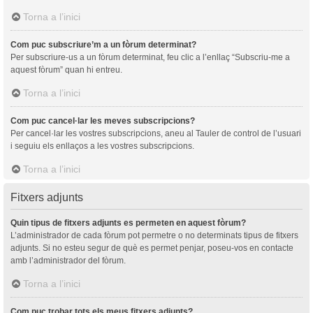
Torna a l’inici
Com puc subscriure’m a un fòrum determinat?
Per subscriure-us a un fòrum determinat, feu clic a l’enllaç “Subscriu-me a
aquest fòrum” quan hi entreu.
Torna a l’inici
Com puc cancel·lar les meves subscripcions?
Per cancel·lar les vostres subscripcions, aneu al Tauler de control de l’usuari
i seguiu els enllaços a les vostres subscripcions.
Torna a l’inici
Fitxers adjunts
Quin tipus de fitxers adjunts es permeten en aquest fòrum?
L’administrador de cada fòrum pot permetre o no determinats tipus de fitxers
adjunts. Si no esteu segur de què es permet penjar, poseu-vos en contacte
amb l’administrador del fòrum.
Torna a l’inici
Com puc trobar tots els meus fitxers adjunts?