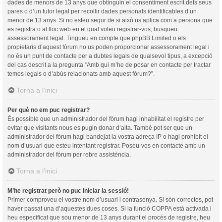
dades de menors de 13 anys que obtinguin el consentiment escrit dels seus
pares o d’un tutor legal per recollir dades personals identificables d’un
menor de 13 anys. Si no esteu segur de si això us aplica com a persona que
es registra o al lloc web en el qual voleu registrar-vos, busqueu
assessorament legal. Tingueu en compte que phpBB Limited o els
propietaris d’aquest fòrum no us poden proporcionar assessorament legal i
no és un punt de contacte per a dubtes legals de qualsevol tipus, a excepció
del cas descrit a la pregunta “Amb qui m’he de posar en contacte per tractar
temes legals o d’abús relacionats amb aquest fòrum?”.
Torna a l’inici
Per què no em puc registrar?
És possible que un administrador del fòrum hagi inhabilitat el registre per
evitar que visitants nous es pugin donar d’alta. També pot ser que un
administrador del fòrum hagi bandejat la vostra adreça IP o hagi prohibit el
nom d’usuari que esteu intentant registrar. Poseu-vos en contacte amb un
administrador del fòrum per rebre assistència.
Torna a l’inici
M’he registrat però no puc iniciar la sessió!
Primer comproveu el vostre nom d’usuari i contrasenya. Si són correctes, pot
haver passat una d’aquestes dues coses. Si la funció COPPA està activada i
heu especificat que sou menor de 13 anys durant el procés de registre, heu