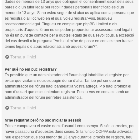
dades de menors de 13 anys que obtinguin el consentiment escrit dels seus
pares o d’un tutor legal per recollir dades personals identificables d’un
menor de 13 anys. Si no esteu segur de si això us aplica com a persona que
es registra o al lloc web en el qual voleu registrar-vos, busqueu
assessorament legal. Tingueu en compte que phpBB Limited o els
propietaris d’aquest fòrum no us poden proporcionar assessorament legal i
no és un punt de contacte per a dubtes legals de qualsevol tipus, a excepció
del cas descrit a la pregunta “Amb qui m’he de posar en contacte per tractar
temes legals o d’abús relacionats amb aquest fòrum?”.
Torna a l’inici
Per què no em puc registrar?
És possible que un administrador del fòrum hagi inhabilitat el registre per
evitar que visitants nous es pugin donar d’alta. També pot ser que un
administrador del fòrum hagi bandejat la vostra adreça IP o hagi prohibit el
nom d’usuari que esteu intentant registrar. Poseu-vos en contacte amb un
administrador del fòrum per rebre assistència.
Torna a l’inici
M’he registrat però no puc iniciar la sessió!
Primer comproveu el vostre nom d’usuari i contrasenya. Si són correctes, pot
haver passat una d’aquestes dues coses. Si la funció COPPA està activada i
heu especificat que sou menor de 13 anys durant el procés de registre, heu