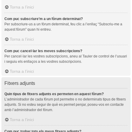
Torna a l’inici
Com puc subscriure’m a un fòrum determinat?
Per subscriure-us a un fòrum determinat, feu clic a l’enllaç “Subscriu-me a
aquest fòrum” quan hi entreu.
Torna a l’inici
Com puc cancel·lar les meves subscripcions?
Per cancel·lar les vostres subscripcions, aneu al Tauler de control de l’usuari
i seguiu els enllaços a les vostres subscripcions.
Torna a l’inici
Fitxers adjunts
Quin tipus de fitxers adjunts es permeten en aquest fòrum?
L’administrador de cada fòrum pot permetre o no determinats tipus de fitxers
adjunts. Si no esteu segur de què es permet penjar, poseu-vos en contacte
amb l’administrador del fòrum.
Torna a l’inici
Com puc trobar tots els meus fitxers adjunts?