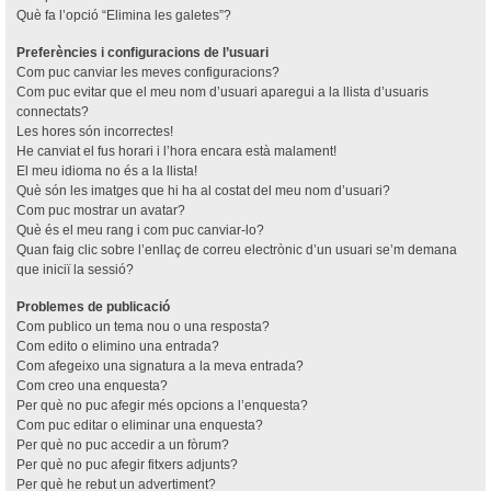
Què fa l’opció “Elimina les galetes”?
Preferències i configuracions de l’usuari
Com puc canviar les meves configuracions?
Com puc evitar que el meu nom d’usuari aparegui a la llista d’usuaris
connectats?
Les hores són incorrectes!
He canviat el fus horari i l’hora encara està malament!
El meu idioma no és a la llista!
Què són les imatges que hi ha al costat del meu nom d’usuari?
Com puc mostrar un avatar?
Què és el meu rang i com puc canviar-lo?
Quan faig clic sobre l’enllaç de correu electrònic d’un usuari se’m demana
que iniciï la sessió?
Problemes de publicació
Com publico un tema nou o una resposta?
Com edito o elimino una entrada?
Com afegeixo una signatura a la meva entrada?
Com creo una enquesta?
Per què no puc afegir més opcions a l’enquesta?
Com puc editar o eliminar una enquesta?
Per què no puc accedir a un fòrum?
Per què no puc afegir fitxers adjunts?
Per què he rebut un advertiment?