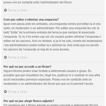
poseu-vos en contacte amb l’administrador del fòrum.
Torna a l’inici
Com puc editar o eliminar una enquesta?
Igual com passa amb les entrades, una enquesta només pot editar-la el seu
autor, un moderador o un administrador. Per editar una enquesta feu clic al
botó “Edita” de la primera entrada del tema ja que sempre té associada
l’enquesta. Si no s’ha emès cap vot, els usuaris poden eliminar l’enquesta o
editar-ne les opcions. Això no obstant, si ja hi ha vots, només els moderadors
i els administradors poden editar-la o eliminar-la. Això evita que es canvïin
les opcions de l’enquesta al mig de la seva durada.
Torna a l’inici
Per què no puc accedir a un fòrum?
Alguns fòrums poden estar limitats a determinats usuaris o grups. És
possible que per visualitzar-los, llegir-los, publicar-hi o realitzar-hi una altra
acció necessiteu permisos especials. Poseu-vos en contacte amb un
moderador o un administrador del fòrum per que us hi permeti l’accés.
Torna a l’inici
Per què no puc afegir fitxers adjunts?
Els permisos per a fitxers adjunts es poden concedir a determinats fòrums,