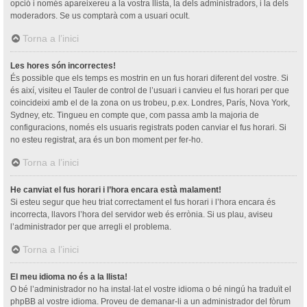
opció i només apareixereu a la vostra llista, la dels administradors, i la dels
moderadors. Se us comptarà com a usuari ocult.
Torna a l’inici
Les hores són incorrectes!
És possible que els temps es mostrin en un fus horari diferent del vostre. Si
és així, visiteu el Tauler de control de l’usuari i canvieu el fus horari per que
coincideixi amb el de la zona on us trobeu, p.ex. Londres, París, Nova York,
Sydney, etc. Tingueu en compte que, com passa amb la majoria de
configuracions, només els usuaris registrats poden canviar el fus horari. Si
no esteu registrat, ara és un bon moment per fer-ho.
Torna a l’inici
He canviat el fus horari i l’hora encara està malament!
Si esteu segur que heu triat correctament el fus horari i l’hora encara és
incorrecta, llavors l’hora del servidor web és errònia. Si us plau, aviseu
l’administrador per que arregli el problema.
Torna a l’inici
El meu idioma no és a la llista!
O bé l’administrador no ha instal·lat el vostre idioma o bé ningú ha traduït el
phpBB al vostre idioma. Proveu de demanar-li a un administrador del fòrum