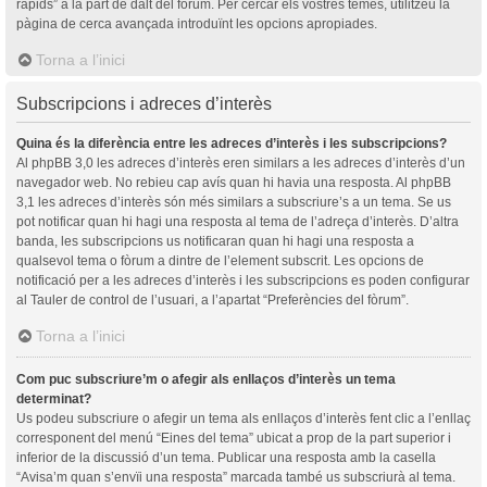
ràpids” a la part de dalt del fòrum. Per cercar els vostres temes, utilitzeu la
pàgina de cerca avançada introduïnt les opcions apropiades.
Torna a l’inici
Subscripcions i adreces d’interès
Quina és la diferència entre les adreces d’interès i les subscripcions?
Al phpBB 3,0 les adreces d’interès eren similars a les adreces d’interès d’un
navegador web. No rebieu cap avís quan hi havia una resposta. Al phpBB
3,1 les adreces d’interès són més similars a subscriure’s a un tema. Se us
pot notificar quan hi hagi una resposta al tema de l’adreça d’interès. D’altra
banda, les subscripcions us notificaran quan hi hagi una resposta a
qualsevol tema o fòrum a dintre de l’element subscrit. Les opcions de
notificació per a les adreces d’interès i les subscripcions es poden configurar
al Tauler de control de l’usuari, a l’apartat “Preferències del fòrum”.
Torna a l’inici
Com puc subscriure’m o afegir als enllaços d’interès un tema
determinat?
Us podeu subscriure o afegir un tema als enllaços d’interès fent clic a l’enllaç
corresponent del menú “Eines del tema” ubicat a prop de la part superior i
inferior de la discussió d’un tema. Publicar una resposta amb la casella
“Avisa’m quan s’envïi una resposta” marcada també us subscriurà al tema.