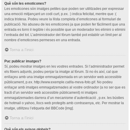
Què són les emoticones?
Les emoticones són imatges petites que poden ser utilitzades per expressar
una emoció mitjançant un codi curt, p.ex. :) indica felicitat, mentre que :(
indica tristesa. Podeu veure la llista completa d’emoticones al formulari de
publicació. No abuseu de les emoticones ja que poden fer fàcilment que una
entrada es torni il·legible i és possible que un moderador les elimini o elimini
l’entrada del tot. L’administrador del fòrum també pot establir un límit per al
nombre d’emoticones permeses en una entrada.
Torna a l’inici
Puc publicar imatges?
Sí, podeu mostrar imatges en les vostres entrades. Si l’administrador permet
els fitxers adjunts, podeu penjar la imatge al fòrum. Si no és així, cal que
enllaçeu amb una imatge emmagatzemada en un servidor web accessible
públicament, p.ex. http://www.exemple.cat/la-meva-foto.gif. No podeu
enllaçar amb imatges emmagatzemades al vostre ordinador (a no ser que es
tracti d’un servidor web accessible públicament) ni imatges
emmagatzemades darrera d’un mecanisme d’autenticació , p.ex. les bústies
de hotmail o yahoo, llocs web protegits amb contrasenya, etc. Per mostrar la
imatge, utilitzeu l’etiqueta del BBCode [img].
Torna a l’inici
Què són els avisos globals?