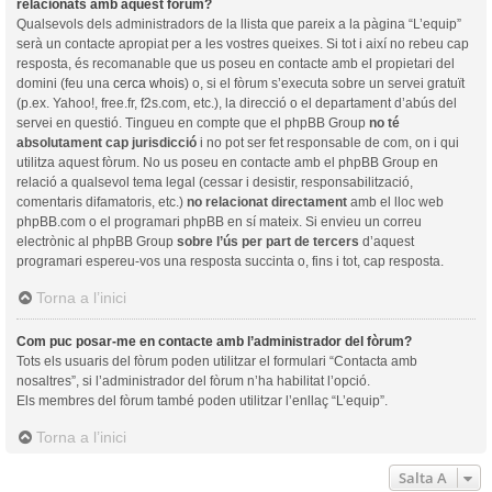
relacionats amb aquest fòrum?
Qualsevols dels administradors de la llista que pareix a la pàgina “L’equip”
serà un contacte apropiat per a les vostres queixes. Si tot i així no rebeu cap
resposta, és recomanable que us poseu en contacte amb el propietari del
domini (feu una
cerca whois
) o, si el fòrum s’executa sobre un servei gratuït
(p.ex. Yahoo!, free.fr, f2s.com, etc.), la direcció o el departament d’abús del
servei en questió. Tingueu en compte que el phpBB Group
no té
absolutament cap jurisdicció
i no pot ser fet responsable de com, on i qui
utilitza aquest fòrum. No us poseu en contacte amb el phpBB Group en
relació a qualsevol tema legal (cessar i desistir, responsabilització,
comentaris difamatoris, etc.)
no relacionat directament
amb el lloc web
phpBB.com o el programari phpBB en sí mateix. Si envieu un correu
electrònic al phpBB Group
sobre l’ús per part de tercers
d’aquest
programari espereu-vos una resposta succinta o, fins i tot, cap resposta.
Torna a l’inici
Com puc posar-me en contacte amb l’administrador del fòrum?
Tots els usuaris del fòrum poden utilitzar el formulari “Contacta amb
nosaltres”, si l’administrador del fòrum n’ha habilitat l’opció.
Els membres del fòrum també poden utilitzar l’enllaç “L’equip”.
Torna a l’inici
Salta A