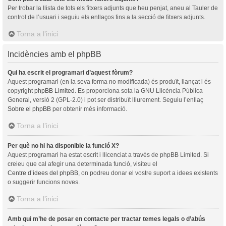
Per trobar la llista de tots els fitxers adjunts que heu penjat, aneu al Tauler de
control de l’usuari i seguiu els enllaços fins a la secció de fitxers adjunts.
Torna a l’inici
Incidències amb el phpBB
Qui ha escrit el programari d’aquest fòrum?
Aquest programari (en la seva forma no modificada) és produït, llançat i és
copyright
phpBB Limited
. Es proporciona sota la GNU Llicència Pública
General, versió 2 (GPL-2.0) i pot ser distribuït lliurement. Seguiu l’enllaç
Sobre el phpBB
per obtenir més informació.
Torna a l’inici
Per què no hi ha disponible la funció X?
Aquest programari ha estat escrit i llicenciat a través de phpBB Limited. Si
creieu que cal afegir una determinada funció, visiteu el
Centre d’idees del phpBB
, on podreu donar el vostre suport a idees existents
o suggerir funcions noves.
Torna a l’inici
Amb qui m’he de posar en contacte per tractar temes legals o d’abús