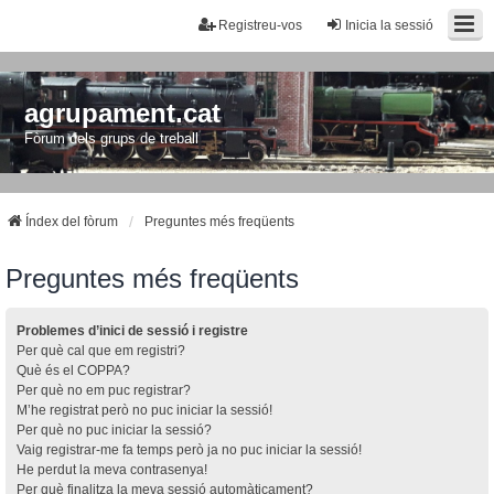
Registreu-vos
Inicia la sessió
agrupament.cat
Fòrum dels grups de treball
Índex del fòrum
Preguntes més freqüents
Preguntes més freqüents
Problemes d’inici de sessió i registre
Per què cal que em registri?
Què és el COPPA?
Per què no em puc registrar?
M’he registrat però no puc iniciar la sessió!
Per què no puc iniciar la sessió?
Vaig registrar-me fa temps però ja no puc iniciar la sessió!
He perdut la meva contrasenya!
Per què finalitza la meva sessió automàticament?