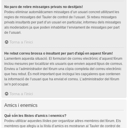
No paro de rebre missatges privats no desitjats!
Podeu eliminar automàticamen missatges d’un usuari concret utilitzant les
regles de missatges del Tauler de control de l’usuari. Si rebeu missatges
privats insultants per part d’un usuari en particular, informeu dels missatges
als moderadors ja que poden inhabilitar l’enviament de missatges per part
de l’usuari.
Torna a l’inici
He rebut correu brossa o insultant per part d’algú en aquest fòrum!
Lamentem aquesta situació. El formulari de correu electrònic d’aquest fòrum
inclou mesures per localitzar els usuaris que envien aquest tipus de correus.
Envieu a l’administrador del fòrum una còpia completa del correu electrònic
que heu rebut. És molt important que inclogui les capçaleres que contenen
la informació de l’usuari que ha enviat el correu. L’administrador del fòrum
se’n pot ocupar.
Torna a l’inici
Amics i enemics
Què són les llistes d’amics i enemics?
Podeu utilitzar aquestes llistes per organitzar altres membres del fòrum. Els
membres que afegiu a la llista d’amics es mostraran al Tauler de control de