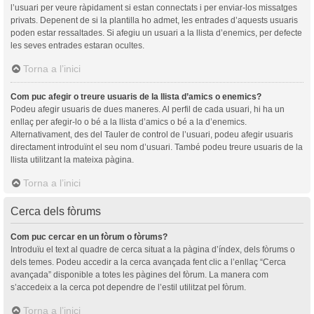
l’usuari per veure ràpidament si estan connectats i per enviar-los missatges
privats. Depenent de si la plantilla ho admet, les entrades d’aquests usuaris
poden estar ressaltades. Si afegiu un usuari a la llista d’enemics, per defecte
les seves entrades estaran ocultes.
Torna a l’inici
Com puc afegir o treure usuaris de la llista d’amics o enemics?
Podeu afegir usuaris de dues maneres. Al perfil de cada usuari, hi ha un
enllaç per afegir-lo o bé a la llista d’amics o bé a la d’enemics.
Alternativament, des del Tauler de control de l’usuari, podeu afegir usuaris
directament introduïnt el seu nom d’usuari. També podeu treure usuaris de la
llista utilitzant la mateixa pàgina.
Torna a l’inici
Cerca dels fòrums
Com puc cercar en un fòrum o fòrums?
Introduïu el text al quadre de cerca situat a la pàgina d’índex, dels fòrums o
dels temes. Podeu accedir a la cerca avançada fent clic a l’enllaç “Cerca
avançada” disponible a totes les pàgines del fòrum. La manera com
s’accedeix a la cerca pot dependre de l’estil utilitzat pel fòrum.
Torna a l’inici