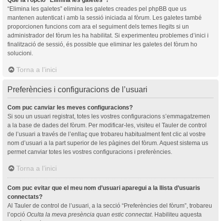
“Elimina les galetes” elimina les galetes creades pel phpBB que us
mantenen autenticat i amb la sessió iniciada al fòrum. Les galetes també
proporcionen funcions com ara el seguiment dels temes llegits si un
administrador del fòrum les ha habilitat. Si experimenteu problemes d’inici i
finalització de sessió, és possible que eliminar les galetes del fòrum ho
solucioni.
Torna a l’inici
Preferències i configuracions de l’usuari
Com puc canviar les meves configuracions?
Si sou un usuari registrat, totes les vostres configuracions s’emmagatzemen
a la base de dades del fòrum. Per modificar-les, visiteu el Tauler de control
de l’usuari a través de l’enllaç que trobareu habitualment fent clic al vostre
nom d’usuari a la part superior de les pàgines del fòrum. Aquest sistema us
permet canviar totes les vostres configuracions i preferències.
Torna a l’inici
Com puc evitar que el meu nom d’usuari aparegui a la llista d’usuaris
connectats?
Al Tauler de control de l’usuari, a la secció “Preferències del fòrum”, trobareu
l’opció
Oculta la meva presència quan estic connectat
. Habiliteu aquesta