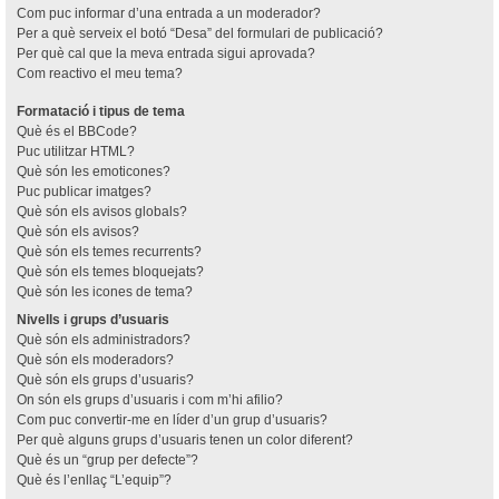
Com puc informar d’una entrada a un moderador?
Per a què serveix el botó “Desa” del formulari de publicació?
Per què cal que la meva entrada sigui aprovada?
Com reactivo el meu tema?
Formatació i tipus de tema
Què és el BBCode?
Puc utilitzar HTML?
Què són les emoticones?
Puc publicar imatges?
Què són els avisos globals?
Què són els avisos?
Què són els temes recurrents?
Què són els temes bloquejats?
Què són les icones de tema?
Nivells i grups d’usuaris
Què són els administradors?
Què són els moderadors?
Què són els grups d’usuaris?
On són els grups d’usuaris i com m’hi afilio?
Com puc convertir-me en líder d’un grup d’usuaris?
Per què alguns grups d’usuaris tenen un color diferent?
Què és un “grup per defecte”?
Què és l’enllaç “L’equip”?