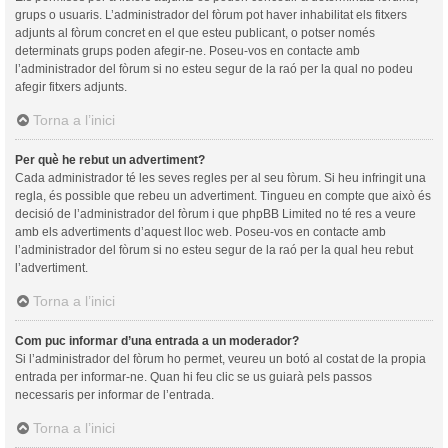
grups o usuaris. L’administrador del fòrum pot haver inhabilitat els fitxers
adjunts al fòrum concret en el que esteu publicant, o potser només
determinats grups poden afegir-ne. Poseu-vos en contacte amb
l’administrador del fòrum si no esteu segur de la raó per la qual no podeu
afegir fitxers adjunts.
Torna a l’inici
Per què he rebut un advertiment?
Cada administrador té les seves regles per al seu fòrum. Si heu infringit una
regla, és possible que rebeu un advertiment. Tingueu en compte que això és
decisió de l’administrador del fòrum i que phpBB Limited no té res a veure
amb els advertiments d’aquest lloc web. Poseu-vos en contacte amb
l’administrador del fòrum si no esteu segur de la raó per la qual heu rebut
l’advertiment.
Torna a l’inici
Com puc informar d’una entrada a un moderador?
Si l’administrador del fòrum ho permet, veureu un botó al costat de la propia
entrada per informar-ne. Quan hi feu clic se us guiarà pels passos
necessaris per informar de l’entrada.
Torna a l’inici