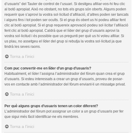
d’usuaris” del Tauler de control de l’usuari. Si desitgeu afiliar-vos-hi feu clic
al botó apropiat. Això no obstant, no tots els grups són oberts. Alguns poden
requerir que s’aprovi la vostra sol·licitud d’afiliació, d’altres poden ser tancats
i alguns fins i tot poden ser ocults. Si el grup és obert us hi podeu afiliar fent
clic al botó apropiat. Si el grup requereix aprovació podeu sol·licitar l’afiliació
fent clic al botó apropiat. Caldrà que el líder del grup d’usuaris aprovi la
vostra sol·licitud i és possible que us pregunti per què us hi voleu afiliar. Si
us plau, no assetgeu el líder del grup si rebutja la vostra sol·licitud ja que
tindrà les seves raons.
Torna a l’inici
Com puc convertir-me en líder d’un grup d’usuaris?
Habitualment, el líder l’assigna l’administrador del fòrum quan crea el grup
d’usuaris. Si esteu interessats a crear un grup d’usuaris, proveu de posar-
vos en contacte amb l’administrador del fòrum enviant-li un missatge privat.
Torna a l’inici
Per què alguns grups d’usuaris tenen un color diferent?
L’administrador del fòrum pot assignar un color a un grup d’usuaris per fer
que sigui més fàcil identificar-ne els membres.
Torna a l’inici