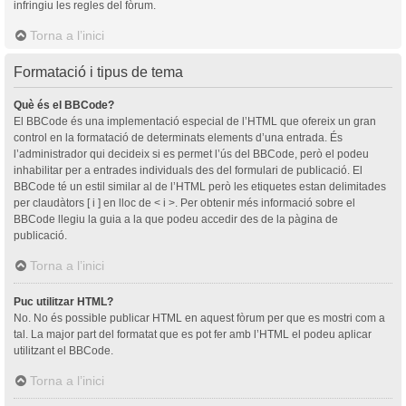
infringiu les regles del fòrum.
Torna a l’inici
Formatació i tipus de tema
Què és el BBCode?
El BBCode és una implementació especial de l’HTML que ofereix un gran
control en la formatació de determinats elements d’una entrada. És
l’administrador qui decideix si es permet l’ús del BBCode, però el podeu
inhabilitar per a entrades individuals des del formulari de publicació. El
BBCode té un estil similar al de l’HTML però les etiquetes estan delimitades
per claudàtors [ i ] en lloc de < i >. Per obtenir més informació sobre el
BBCode llegiu la guia a la que podeu accedir des de la pàgina de
publicació.
Torna a l’inici
Puc utilitzar HTML?
No. No és possible publicar HTML en aquest fòrum per que es mostri com a
tal. La major part del formatat que es pot fer amb l’HTML el podeu aplicar
utilitzant el BBCode.
Torna a l’inici