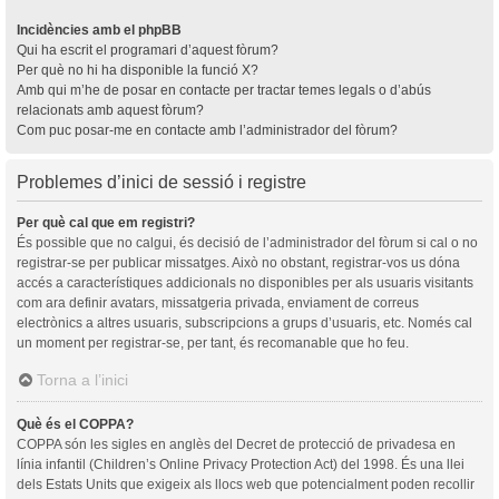
Incidències amb el phpBB
Qui ha escrit el programari d’aquest fòrum?
Per què no hi ha disponible la funció X?
Amb qui m’he de posar en contacte per tractar temes legals o d’abús
relacionats amb aquest fòrum?
Com puc posar-me en contacte amb l’administrador del fòrum?
Problemes d’inici de sessió i registre
Per què cal que em registri?
És possible que no calgui, és decisió de l’administrador del fòrum si cal o no
registrar-se per publicar missatges. Això no obstant, registrar-vos us dóna
accés a característiques addicionals no disponibles per als usuaris visitants
com ara definir avatars, missatgeria privada, enviament de correus
electrònics a altres usuaris, subscripcions a grups d’usuaris, etc. Només cal
un moment per registrar-se, per tant, és recomanable que ho feu.
Torna a l’inici
Què és el COPPA?
COPPA són les sigles en anglès del Decret de protecció de privadesa en
línia infantil (Children’s Online Privacy Protection Act) del 1998. És una llei
dels Estats Units que exigeix als llocs web que potencialment poden recollir