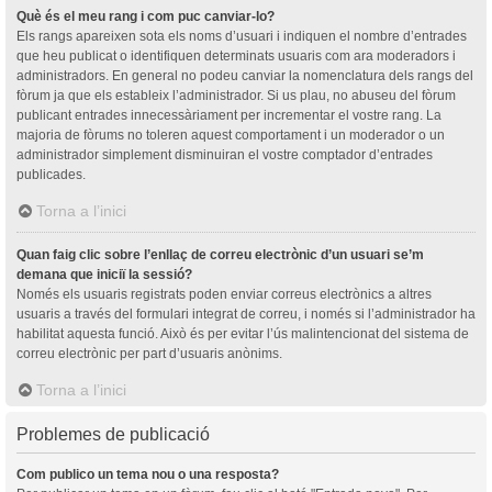
Què és el meu rang i com puc canviar-lo?
Els rangs apareixen sota els noms d’usuari i indiquen el nombre d’entrades
que heu publicat o identifiquen determinats usuaris com ara moderadors i
administradors. En general no podeu canviar la nomenclatura dels rangs del
fòrum ja que els estableix l’administrador. Si us plau, no abuseu del fòrum
publicant entrades innecessàriament per incrementar el vostre rang. La
majoria de fòrums no toleren aquest comportament i un moderador o un
administrador simplement disminuiran el vostre comptador d’entrades
publicades.
Torna a l’inici
Quan faig clic sobre l’enllaç de correu electrònic d’un usuari se’m
demana que iniciï la sessió?
Només els usuaris registrats poden enviar correus electrònics a altres
usuaris a través del formulari integrat de correu, i només si l’administrador ha
habilitat aquesta funció. Això és per evitar l’ús malintencionat del sistema de
correu electrònic per part d’usuaris anònims.
Torna a l’inici
Problemes de publicació
Com publico un tema nou o una resposta?