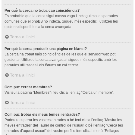
Per què la cerca no troba cap coincidència?
És probable que la cerca sigui massa vaga i inclogui moltes paraules
comunes que el phpBB no indexa. Sigueu més específic i utilitzeu les
opcions disponibles a la cerca avançada.
Torna a l’inici
Per què la cerca produeix una pàgina en blanc!?
La cerca ha trobat més coincidències de les que el servidor web pot
gestionar. Utilitzeu la cerca avançada i sigueu més especific amb les
paraules utilitzades i els fòrums on cal cercar.
Torna a l’inici
Com puc cercar membres?
Visiteu la pàgina “Membres” i feu clic a l’enllaç “Cerca un membre”.
Torna a l’inici
Com puc trobar els meus temes i entrades?
Podeu recuperar les vostres entrades o bé fent clic a l’enllaç “Mostra les
meves entrades” del Tauler de control de l’usuari o bé l’enllaç “Cerca les
entrades d’aquest usuari” del vostre perfil o fent clic al menú “Enllaços