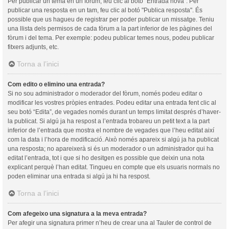
Per publicar un tema en un fòrum, feu clic al botó "Entrada nova". Per
publicar una resposta en un tam, feu clic al botó "Publica resposta". És
possible que us hagueu de registrar per poder publicar un missatge. Teniu
una llista dels permisos de cada fòrum a la part inferior de les pàgines del
fòrum i del tema. Per exemple: podeu publicar temes nous, podeu publicar
fitxers adjunts, etc.
Torna a l’inici
Com edito o elimino una entrada?
Si no sou administrador o moderador del fòrum, només podeu editar o
modificar les vostres pròpies entrades. Podeu editar una entrada fent clic al
seu botó “Edita”, de vegades només durant un temps limitat després d’haver-
la publicat. Si algú ja ha respost a l’entrada trobareu un petit text a la part
inferior de l’entrada que mostra el nombre de vegades que l’heu editat així
com la data i l’hora de modificació. Això només apareix si algú ja ha publicat
una resposta; no apareixerà si és un moderador o un administrador qui ha
editat l’entrada, tot i que si ho desitgen es possible que deixin una nota
explicant perquè l’han editat. Tingueu en compte que els usuaris normals no
poden eliminar una entrada si algú ja hi ha respost.
Torna a l’inici
Com afegeixo una signatura a la meva entrada?
Per afegir una signatura primer n’heu de crear una al Tauler de control de