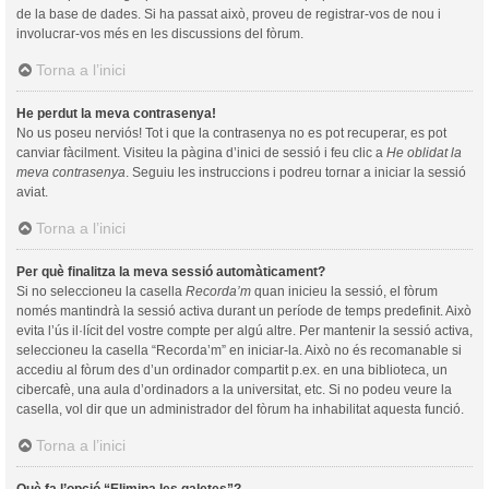
de la base de dades. Si ha passat això, proveu de registrar-vos de nou i
involucrar-vos més en les discussions del fòrum.
Torna a l’inici
He perdut la meva contrasenya!
No us poseu nerviós! Tot i que la contrasenya no es pot recuperar, es pot
canviar fàcilment. Visiteu la pàgina d’inici de sessió i feu clic a
He oblidat la
meva contrasenya
. Seguiu les instruccions i podreu tornar a iniciar la sessió
aviat.
Torna a l’inici
Per què finalitza la meva sessió automàticament?
Si no seleccioneu la casella
Recorda’m
quan inicieu la sessió, el fòrum
només mantindrà la sessió activa durant un període de temps predefinit. Això
evita l’ús il·lícit del vostre compte per algú altre. Per mantenir la sessió activa,
seleccioneu la casella “Recorda’m” en iniciar-la. Això no és recomanable si
accediu al fòrum des d’un ordinador compartit p.ex. en una biblioteca, un
cibercafè, una aula d’ordinadors a la universitat, etc. Si no podeu veure la
casella, vol dir que un administrador del fòrum ha inhabilitat aquesta funció.
Torna a l’inici
Què fa l’opció “Elimina les galetes”?