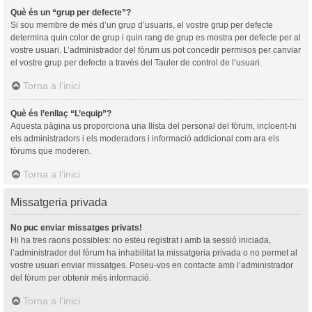
Què és un “grup per defecte”?
Si sou membre de més d’un grup d’usuaris, el vostre grup per defecte
determina quin color de grup i quin rang de grup es mostra per defecte per al
vostre usuari. L’administrador del fòrum us pot concedir permisos per canviar
el vostre grup per defecte a través del Tauler de control de l’usuari.
Torna a l’inici
Què és l’enllaç “L’equip”?
Aquesta pàgina us proporciona una llista del personal del fòrum, incloent-hi
els administradors i els moderadors i informació addicional com ara els
fòrums que moderen.
Torna a l’inici
Missatgeria privada
No puc enviar missatges privats!
Hi ha tres raons possibles: no esteu registrat i amb la sessió iniciada,
l’administrador del fòrum ha inhabilitat la missatgeria privada o no permet al
vostre usuari enviar missatges. Poseu-vos en contacte amb l’administrador
del fòrum per obtenir més informació.
Torna a l’inici