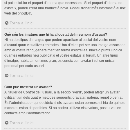
si pot instal·lar el paquet d’idioma que necessiteu. Si el paquet d’idioma no
existeix, podeu crear una traducció nova. Podeu trobar més informació al lloc
web del
phpBB
®.
Torna a l’inici
Què són les imatges que hi ha al costat del meu nom d’usuari?
Hi ha dos tipus d’imatges que poden aparèixer al costat del vostre nom
d’usuari quan visualitzeu entrades. Una d’elles pot ser una imatge associada
amb el vostre rang, generalment en forma d’estrelles, blocs o punts i indica
quantes entrades heu publicat o el vostre estatus al fòrum. Un altre tipus
d’imatge, habitualment més gran, es coneix com avatar i sol ser única i
personal per cada usuari.
Torna a l’inici
Com puc mostrar un avatar?
Al tauler de Control de l’usuari, a la secció "Perfil", podeu afegir un avatar
utilitzant un dels quatre mètodes següents: gravatar, galeria, remot o penjat.
És l’administrador qui decideix si els avatars estan permesos i tria de quines
maneres estan disponibles. Si no podeu utilitzar els avatars, poseu-vos en
contacte amb l’administrador.
Torna a l’inici