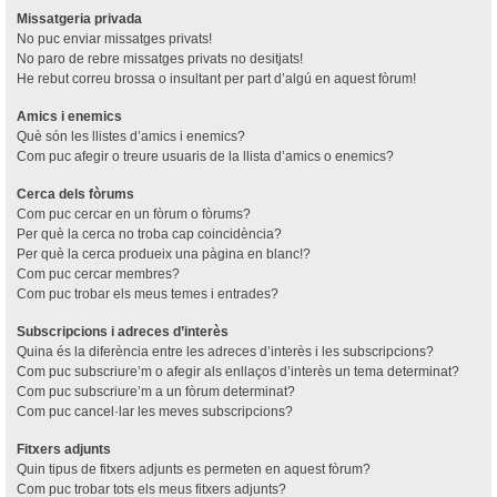
Missatgeria privada
No puc enviar missatges privats!
No paro de rebre missatges privats no desitjats!
He rebut correu brossa o insultant per part d’algú en aquest fòrum!
Amics i enemics
Què són les llistes d’amics i enemics?
Com puc afegir o treure usuaris de la llista d’amics o enemics?
Cerca dels fòrums
Com puc cercar en un fòrum o fòrums?
Per què la cerca no troba cap coincidència?
Per què la cerca produeix una pàgina en blanc!?
Com puc cercar membres?
Com puc trobar els meus temes i entrades?
Subscripcions i adreces d’interès
Quina és la diferència entre les adreces d’interès i les subscripcions?
Com puc subscriure’m o afegir als enllaços d’interès un tema determinat?
Com puc subscriure’m a un fòrum determinat?
Com puc cancel·lar les meves subscripcions?
Fitxers adjunts
Quin tipus de fitxers adjunts es permeten en aquest fòrum?
Com puc trobar tots els meus fitxers adjunts?