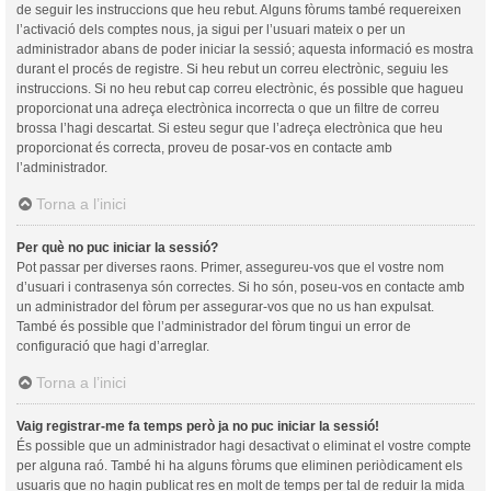
de seguir les instruccions que heu rebut. Alguns fòrums també requereixen
l’activació dels comptes nous, ja sigui per l’usuari mateix o per un
administrador abans de poder iniciar la sessió; aquesta informació es mostra
durant el procés de registre. Si heu rebut un correu electrònic, seguiu les
instruccions. Si no heu rebut cap correu electrònic, és possible que hagueu
proporcionat una adreça electrònica incorrecta o que un filtre de correu
brossa l’hagi descartat. Si esteu segur que l’adreça electrònica que heu
proporcionat és correcta, proveu de posar-vos en contacte amb
l’administrador.
Torna a l’inici
Per què no puc iniciar la sessió?
Pot passar per diverses raons. Primer, assegureu-vos que el vostre nom
d’usuari i contrasenya són correctes. Si ho són, poseu-vos en contacte amb
un administrador del fòrum per assegurar-vos que no us han expulsat.
També és possible que l’administrador del fòrum tingui un error de
configuració que hagi d’arreglar.
Torna a l’inici
Vaig registrar-me fa temps però ja no puc iniciar la sessió!
És possible que un administrador hagi desactivat o eliminat el vostre compte
per alguna raó. També hi ha alguns fòrums que eliminen periòdicament els
usuaris que no hagin publicat res en molt de temps per tal de reduir la mida