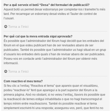
Per a què serveix el botó “Desa” del formulari de publicació?
Aquest botó us permet desar esborranys per completar-los i trametre’ls més
tard. Per recarregar un esborrany desat visiteu el Tauler de control de
l’usuari.
Torna a l’inici
Per què cal que la meva entrada sigui aprovada?
És possible que l’administrador del fòrum hagi decidit que les entrades del
fòrum en el que esteu publicant han de ser revisades abans de ser
publicades. També és possible que l’administrador us hagi situat en un grup
d’usuaris les entrades dels quals s’han de revisar abans de ser publicades.
Poseu-vos en contacte amb l’administrador del fòrum per obtenir més
informació.
Torna a l’inici
Com reactivo el meu tema?
Si feu clic a l’enllaç “Reactiva el tema” que apareix quan el visualitzeu,
podeu “reactivar-lo” fent que aparegui a la part superior del fòrum a la
primera pàgina. Això no obstant, si no veieu l’enllaç, llavors és possible que
la reactivació de temes estigui inhabilitada o que no hagi transcorregut el
temps mínim entre reactivacions. També és possible reactivar el tema
simplement escrivint-hi una resposta; assegureu-vos, però, que fent-ho no