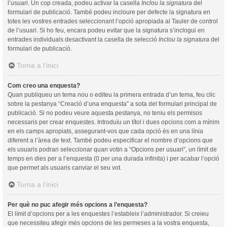
l’usuari. Un cop creada, podeu activar la casella
Inclou la signatura
del
formulari de publicació. També podeu incloure per defecte la signatura en
totes les vostres entrades seleccionant l’opció apropiada al Tauler de control
de l’usuari. Si ho feu, encara podeu evitar que la signatura s’inclogui en
entrades individuals desactivant la casella de selecció
Inclou la signatura
del
formulari de publicació.
Torna a l’inici
Com creo una enquesta?
Quan publiqueu un tema nou o editeu la primera entrada d’un tema, feu clic
sobre la pestanya “Creació d’una enquesta” a sota del formulari principal de
publicació. Si no podeu veure aquesta pestanya, no teniu els permisos
necessaris per crear enquestes. Introduïu un títol i dues opcions com a mínim
en els camps apropiats, assegurant-vos que cada opció és en una línia
diferent a l’àrea de text. També podeu especificar el nombre d’opcions que
els usuaris podran seleccionar quan votin a “Opcions per usuari”, un límit de
temps en dies per a l’enquesta (0 per una durada infinita) i per acabar l’opció
que permet als usuaris canviar el seu vot.
Torna a l’inici
Per què no puc afegir més opcions a l’enquesta?
El límit d’opcions per a les enquestes l’estableix l’administrador. Si creieu
que necessiteu afegir més opcions de les permeses a la vostra enquesta,