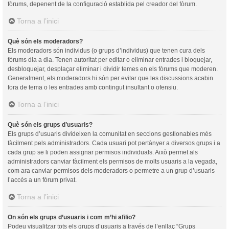
fòrums, depenent de la configuració establida pel creador del fòrum.
Torna a l’inici
Què són els moderadors?
Els moderadors són individus (o grups d’individus) que tenen cura dels
fòrums dia a dia. Tenen autoritat per editar o eliminar entrades i bloquejar,
desbloquejar, desplaçar eliminar i dividir temes en els fòrums que moderen.
Generalment, els moderadors hi són per evitar que les discussions acabin
fora de tema o les entrades amb contingut insultant o ofensiu.
Torna a l’inici
Què són els grups d’usuaris?
Els grups d’usuaris divideixen la comunitat en seccions gestionables més
fàcilment pels administradors. Cada usuari pot pertànyer a diversos grups i a
cada grup se li poden assignar permisos individuals. Això permet als
administradors canviar fàcilment els permisos de molts usuaris a la vegada,
com ara canviar permisos dels moderadors o permetre a un grup d’usuaris
l’accés a un fòrum privat.
Torna a l’inici
On són els grups d’usuaris i com m’hi afilio?
Podeu visualitzar tots els grups d’usuaris a través de l’enllaç “Grups