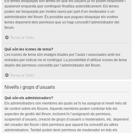
Els temes bloquejats són temes en què els usuaris ja no poden respondre i
qualsevol enquesta que continguin finalitza automàticament. Els temes
poden ser bloquejats per moltes raons per part d’un moderador o un
administrador del fòrum. És possible que pugueu bloquejar els vostres
temes depenent dels permisos que us hagi concedit l’administrador del
fòrum.
Torna a l’inici
Què són les icones de tema?
Les icones de tema són imatges triades per l’autor i associades amb les
entrades per indicar-ne el contingut. La possibilitat d’utilitzar icones de tema
depèn del permisos concedits per l’administrador del fòrum.
Torna a l’inici
Nivells i grups d’usuaris
Què són els administradors?
Els administradors són membres als quals se’ls ha assignat el nivell més alt
de control sobre els fòrums. Aquests membres poden controlar tots els
aspectes de gestió del fòrum, incloent-hi l’assignació de permisos,
suspensió d’usuaris, creació de grups d’usuaris o moderadors, etc. depenent
del creador del fòrum i dels permisos que aquest ha concedit als altres
administradors. També poden tenir permisos de moderador en tots els