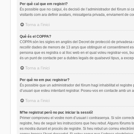
Per què cal que em registri?
És possible que no calgui, és decisió de l’administrador del fòrum si c
visitants com ara definir avatars, missatgeria privada, enviament de co
Torna a l’inici
Què és el COPPA?
COPPA són les sigles en anglès del Decret de protecció de privadesa en 
recollir dades de menors de 13 anys que obtinguin el consentiment escr
persona que es registra o al lloc web en el qual voleu registrar-vos
és un punt de contacte per a dubtes legals de qualsevol tipus, a excep
Torna a l’inici
Per què no em puc registrar?
És possible que un administrador del fòrum hagi inhabilitat el registre
d’usuari que esteu intentant registrar. Poseu-vos en contacte amb un a
Torna a l’inici
M’he registrat però no puc iniciar la sessió!
Primer comproveu el vostre nom d’usuari i contrasenya. Si són correct
registre, heu de seguir les instruccions que heu rebut. Alguns fòrums t
es mostra durant el procés de registre. Si heu rebut un correu electròn
correu brossa l’hagi descartat. Si esteu segur que l’adreça electrònic