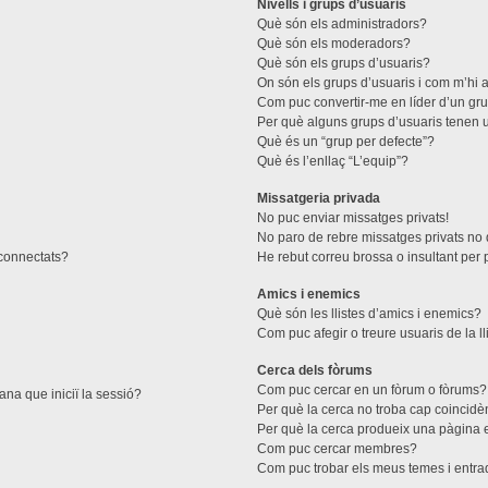
Nivells i grups d’usuaris
Què són els administradors?
Què són els moderadors?
Què són els grups d’usuaris?
On són els grups d’usuaris i com m’hi a
Com puc convertir-me en líder d’un gr
Per què alguns grups d’usuaris tenen u
Què és un “grup per defecte”?
Què és l’enllaç “L’equip”?
Missatgeria privada
No puc enviar missatges privats!
No paro de rebre missatges privats no d
 connectats?
He rebut correu brossa o insultant per 
Amics i enemics
Què són les llistes d’amics i enemics?
Com puc afegir o treure usuaris de la l
Cerca dels fòrums
Com puc cercar en un fòrum o fòrums?
ana que iniciï la sessió?
Per què la cerca no troba cap coincidè
Per què la cerca produeix una pàgina 
Com puc cercar membres?
Com puc trobar els meus temes i entr