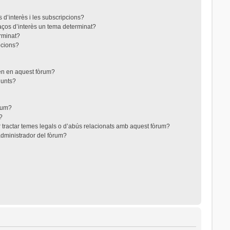
 d’interès i les subscripcions?
aços d’interès un tema determinat?
rminat?
pcions?
ten en aquest fòrum?
junts?
òrum?
?
 tractar temes legals o d’abús relacionats amb aquest fòrum?
dministrador del fòrum?