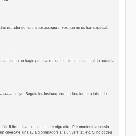
administrador del fòrum per assegurar-vos que no us han expulsat.
uaris que no hagin publicat res en molt de temps per tal de reduir la
va contrasenya
. Seguiu les instruccions i podreu tornar a iniciar la
’ús il·lícit del vostre compte per algú altre. Per mantenir la sessió
un cibercafè, una aula d’ordinadors a la universitat, etc. Si no podeu