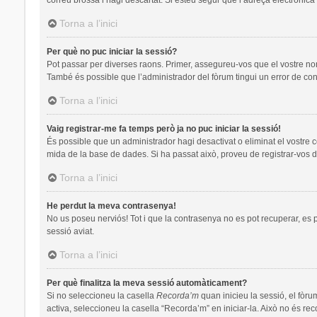
Torna a l’inici
Per què no puc iniciar la sessió?
Pot passar per diverses raons. Primer, assegureu-vos que el vostre no
També és possible que l’administrador del fòrum tingui un error de con
Torna a l’inici
Vaig registrar-me fa temps però ja no puc iniciar la sessió!
És possible que un administrador hagi desactivat o eliminat el vostre 
mida de la base de dades. Si ha passat això, proveu de registrar-vos d
Torna a l’inici
He perdut la meva contrasenya!
No us poseu nerviós! Tot i que la contrasenya no es pot recuperar, es pot
sessió aviat.
Torna a l’inici
Per què finalitza la meva sessió automàticament?
Si no seleccioneu la casella
Recorda’m
quan inicieu la sessió, el fòru
activa, seleccioneu la casella “Recorda’m” en iniciar-la. Això no és re