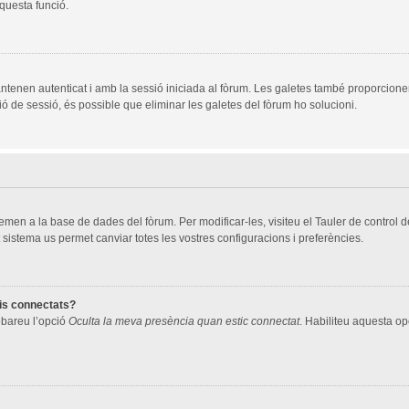
aquesta funció.
ntenen autenticat i amb la sessió iniciada al fòrum. Les galetes també proporcione
ció de sessió, és possible que eliminar les galetes del fòrum ho solucioni.
men a la base de dades del fòrum. Per modificar-les, visiteu el Tauler de control de 
 sistema us permet canviar totes les vostres configuracions i preferències.
ris connectats?
robareu l’opció
Oculta la meva presència quan estic connectat
. Habiliteu aquesta opc