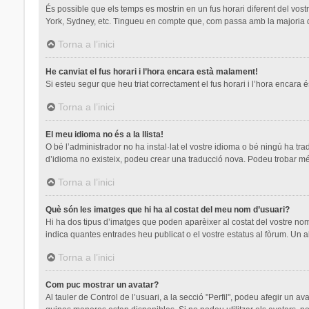
És possible que els temps es mostrin en un fus horari diferent del vostre
York, Sydney, etc. Tingueu en compte que, com passa amb la majoria de 
Torna a l’inici
He canviat el fus horari i l’hora encara està malament!
Si esteu segur que heu triat correctament el fus horari i l’hora encara é
Torna a l’inici
El meu idioma no és a la llista!
O bé l’administrador no ha instal·lat el vostre idioma o bé ningú ha tr
d’idioma no existeix, podeu crear una traducció nova. Podeu trobar mé
Torna a l’inici
Què són les imatges que hi ha al costat del meu nom d’usuari?
Hi ha dos tipus d’imatges que poden aparèixer al costat del vostre nom
indica quantes entrades heu publicat o el vostre estatus al fòrum. Un a
Torna a l’inici
Com puc mostrar un avatar?
Al tauler de Control de l’usuari, a la secció "Perfil", podeu afegir un a