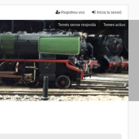
Registreu-vos
Inicia la sessió
Temes sense resposta
Temes actius