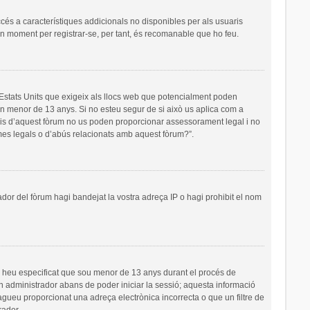
ccés a característiques addicionals no disponibles per als usuaris
 un moment per registrar-se, per tant, és recomanable que ho feu.
s Estats Units que exigeix als llocs web que potencialment poden
’un menor de 13 anys. Si no esteu segur de si això us aplica com a
ris d’aquest fòrum no us poden proporcionar assessorament legal i no
emes legals o d’abús relacionats amb aquest fòrum?”.
ador del fòrum hagi bandejat la vostra adreça IP o hagi prohibit el nom
i heu especificat que sou menor de 13 anys durant el procés de
un administrador abans de poder iniciar la sessió; aquesta informació
hagueu proporcionat una adreça electrònica incorrecta o que un filtre de
rador.