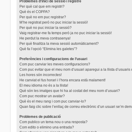
Problemes d’inici de sessió i registre
Per què cal que em registri?
Què és el COPPA?
Per què no em puc registrar?
M’he registrat però no puc iniciar la sessió!
Per què no puc iniciar la sessió?
Vaig registrar-me fa temps però ja no puc iniciar la sessió!
He perdut la meva contrasenya!
Per què finalitza la meva sessió automàticament?
Què fa l’opció “Elimina les galetes”?
Preferències i configuracions de l’usuari
Com puc canviar les meves configuracions?
Com puc evitar que el meu nom d’usuari aparegui a la llista d’usuaris
Les hores són incorrectes!
He canviat el fus horari i l’hora encara està malament!
El meu idioma no és a la llista!
Què són les imatges que hi ha al costat del meu nom d’usuari?
Com puc mostrar un avatar?
Què és el meu rang i com puc canviar-lo?
Quan faig clic sobre l’enllaç de correu electrònic d’un usuari se’m dem
Problemes de publicació
Com publico un tema nou o una resposta?
Com edito o elimino una entrada?