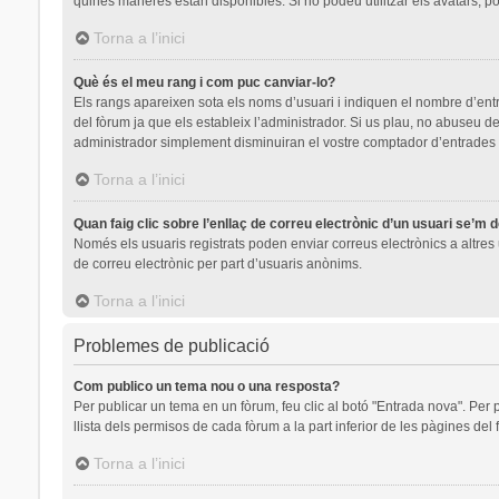
quines maneres estan disponibles. Si no podeu utilitzar els avatars, p
Torna a l’inici
Què és el meu rang i com puc canviar-lo?
Els rangs apareixen sota els noms d’usuari i indiquen el nombre d’en
del fòrum ja que els estableix l’administrador. Si us plau, no abuseu
administrador simplement disminuiran el vostre comptador d’entrades
Torna a l’inici
Quan faig clic sobre l’enllaç de correu electrònic d’un usuari se’m 
Només els usuaris registrats poden enviar correus electrònics a altres u
de correu electrònic per part d’usuaris anònims.
Torna a l’inici
Problemes de publicació
Com publico un tema nou o una resposta?
Per publicar un tema en un fòrum, feu clic al botó "Entrada nova". Per 
llista dels permisos de cada fòrum a la part inferior de les pàgines del
Torna a l’inici