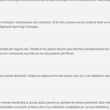
m d’usuari i contrasenya són correctes. Si ho són, poseu-vos en contacte amb un 
figuració que hagi d’arreglar.
compte per alguna raó. També hi ha alguns fòrums que eliminen periòdicament els us
e nou i involucrar-vos més en les discussions del fòrum.
 canviar fàcilment. Visiteu la pàgina d’inici de sessió i feu clic a
He oblidat la me
m només mantindrà la sessió activa durant un període de temps predefinit. Això evita l
comanable si accediu al fòrum des d’un ordinador compartit p.ex. en una biblioteca, 