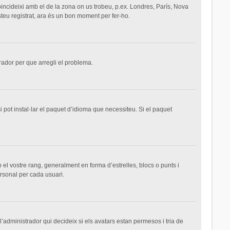
 coincideixi amb el de la zona on us trobeu, p.ex. Londres, París, Nova
teu registrat, ara és un bon moment per fer-ho.
trador per que arregli el problema.
 pot instal·lar el paquet d’idioma que necessiteu. Si el paquet
el vostre rang, generalment en forma d’estrelles, blocs o punts i
ersonal per cada usuari.
 l’administrador qui decideix si els avatars estan permesos i tria de