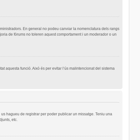
dministradors. En general no podeu canviar la nomenclatura dels rangs
majoria de fòrums no toleren aquest comportament i un moderador o un
tat aquesta funció. Això és per evitar l’ús malintencionat del sistema
ue us hagueu de registrar per poder publicar un missatge. Teniu una
junts, etc.