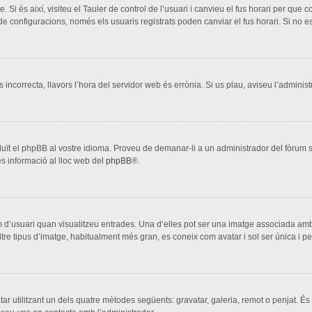
. Si és així, visiteu el Tauler de control de l’usuari i canvieu el fus horari per que
configuracions, només els usuaris registrats poden canviar el fus horari. Si no es
s incorrecta, llavors l’hora del servidor web és errònia. Si us plau, aviseu l’adminis
aduït el phpBB al vostre idioma. Proveu de demanar-li a un administrador del fòrum si
s informació al lloc web del
phpBB
®.
 d’usuari quan visualitzeu entrades. Una d’elles pot ser una imatge associada amb 
ltre tipus d’imatge, habitualment més gran, es coneix com avatar i sol ser única i p
vatar utilitzant un dels quatre mètodes següents: gravatar, galeria, remot o penjat. És