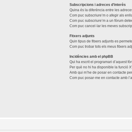
Subscripcions i adreces d’interès
Quina és la diferència entre les adreces
Com puc subscriure’m o afegir als enll
Com puc subscriure’m a un fòrum dete
Com puc cancel·lar les meves subscri
Fitxers adjunts
Quin tipus de fitxers adjunts es perme
Com puc trobar tots els meus fitxers ad
Incidències amb el phpBB
Qui ha escrit el programari d’aquest f
Per què no hi ha disponible la funció X
Amb qui m’he de posar en contacte per
Com puc posar-me en contacte amb l’a