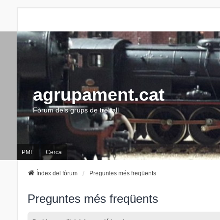
agrupament.cat
Fòrum dels grups de treball
PMF
Cerca
Índex del fòrum
Preguntes més freqüents
Preguntes més freqüents