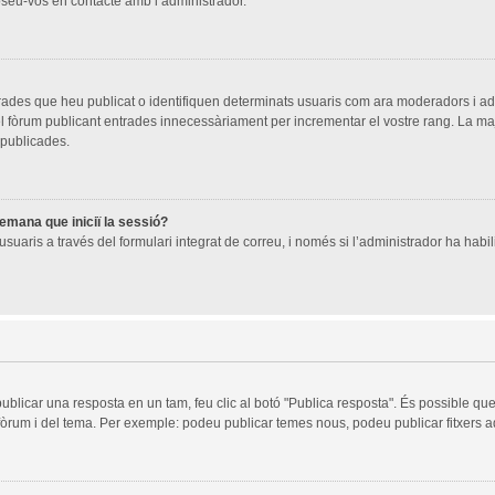
oseu-vos en contacte amb l’administrador.
trades que heu publicat o identifiquen determinats usuaris com ara moderadors i a
 del fòrum publicant entrades innecessàriament per incrementar el vostre rang. La 
 publicades.
demana que iniciï la sessió?
suaris a través del formulari integrat de correu, i només si l’administrador ha habili
publicar una resposta en un tam, feu clic al botó "Publica resposta". És possible q
 fòrum i del tema. Per exemple: podeu publicar temes nous, podeu publicar fitxers ad