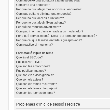
Com afegeixo una signatura a la meva entrada?
Com creo una enquesta?
Per què no puc afegir més opcions a l’enquesta?
Com puc editar o eliminar una enquesta?
Per què no puc accedir a un fòrum?
Per què no puc afegir fitxers adjunts?
Per què he rebut un advertiment?
Com puc informar d’una entrada a un moderador?
Per a què serveix el botó “Desa” del formulari de publicació?
Per què cal que la meva entrada sigui aprovada?
Com reactivo el meu tema?
Formatació i tipus de tema
Què és el BBCode?
Puc utilitzar HTML?
Què són les emoticones?
Puc publicar imatges?
Què són els avisos globals?
Què són els avisos?
Què són els temes recurrents?
Què són els temes bloquejats?
Què són les icones de tema?
Problemes d’inici de sessió i registre