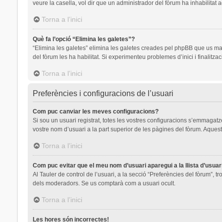
veure la casella, vol dir que un administrador del fòrum ha inhabilitat 
Torna a l’inici
Què fa l’opció “Elimina les galetes”?
“Elimina les galetes” elimina les galetes creades pel phpBB que us ma
del fòrum les ha habilitat. Si experimenteu problemes d’inici i finalitza
Torna a l’inici
Preferències i configuracions de l’usuari
Com puc canviar les meves configuracions?
Si sou un usuari registrat, totes les vostres configuracions s’emmagatze
vostre nom d’usuari a la part superior de les pàgines del fòrum. Aquest
Torna a l’inici
Com puc evitar que el meu nom d’usuari aparegui a la llista d’usua
Al Tauler de control de l’usuari, a la secció “Preferències del fòrum”, t
dels moderadors. Se us comptarà com a usuari ocult.
Torna a l’inici
Les hores són incorrectes!