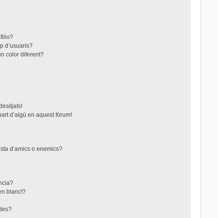
filio?
up d’usuaris?
n color diferent?
esitjats!
part d’algú en aquest fòrum!
lista d’amics o enemics?
ncia?
en blanc!?
ades?