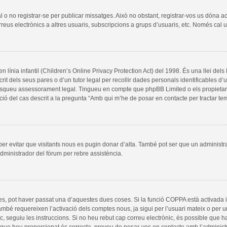
al o no registrar-se per publicar missatges. Això no obstant, registrar-vos us dóna a
rreus electrònics a altres usuaris, subscripcions a grups d’usuaris, etc. Només cal
línia infantil (Children’s Online Privacy Protection Act) del 1998. És una llei del
it dels seus pares o d’un tutor legal per recollir dades personals identificables d
, busqueu assessorament legal. Tingueu en compte que phpBB Limited o els propieta
ció del cas descrit a la pregunta “Amb qui m’he de posar en contacte per tractar t
 per evitar que visitants nous es pugin donar d’alta. També pot ser que un administr
dministrador del fòrum per rebre assistència.
es, pot haver passat una d’aquestes dues coses. Si la funció COPPA està activada 
ambé requereixen l’activació dels comptes nous, ja sigui per l’usuari mateix o per 
ic, seguiu les instruccions. Si no heu rebut cap correu electrònic, és possible que 
a que heu proporcionat és correcta, proveu de posar-vos en contacte amb l’administ