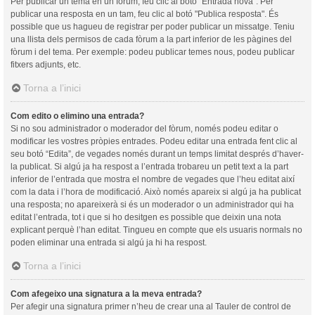
Per publicar un tema en un fòrum, feu clic al botó "Entrada nova". Per
publicar una resposta en un tam, feu clic al botó "Publica resposta". És
possible que us hagueu de registrar per poder publicar un missatge. Teniu
una llista dels permisos de cada fòrum a la part inferior de les pàgines del
fòrum i del tema. Per exemple: podeu publicar temes nous, podeu publicar
fitxers adjunts, etc.
Torna a l’inici
Com edito o elimino una entrada?
Si no sou administrador o moderador del fòrum, només podeu editar o
modificar les vostres pròpies entrades. Podeu editar una entrada fent clic al
seu botó “Edita”, de vegades només durant un temps limitat després d’haver-
la publicat. Si algú ja ha respost a l’entrada trobareu un petit text a la part
inferior de l’entrada que mostra el nombre de vegades que l’heu editat així
com la data i l’hora de modificació. Això només apareix si algú ja ha publicat
una resposta; no apareixerà si és un moderador o un administrador qui ha
editat l’entrada, tot i que si ho desitgen es possible que deixin una nota
explicant perquè l’han editat. Tingueu en compte que els usuaris normals no
poden eliminar una entrada si algú ja hi ha respost.
Torna a l’inici
Com afegeixo una signatura a la meva entrada?
Per afegir una signatura primer n’heu de crear una al Tauler de control de