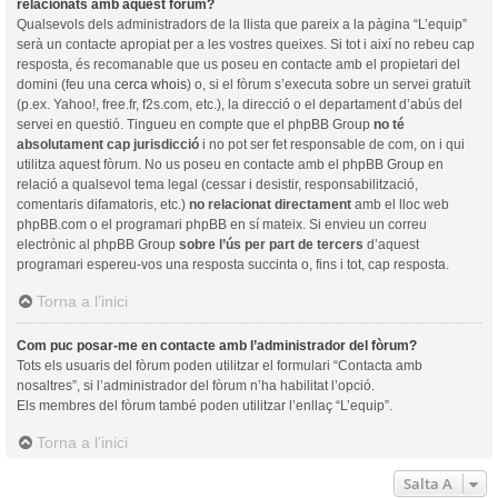
relacionats amb aquest fòrum?
Qualsevols dels administradors de la llista que pareix a la pàgina “L’equip”
serà un contacte apropiat per a les vostres queixes. Si tot i així no rebeu cap
resposta, és recomanable que us poseu en contacte amb el propietari del
domini (feu una
cerca whois
) o, si el fòrum s’executa sobre un servei gratuït
(p.ex. Yahoo!, free.fr, f2s.com, etc.), la direcció o el departament d’abús del
servei en questió. Tingueu en compte que el phpBB Group
no té
absolutament cap jurisdicció
i no pot ser fet responsable de com, on i qui
utilitza aquest fòrum. No us poseu en contacte amb el phpBB Group en
relació a qualsevol tema legal (cessar i desistir, responsabilització,
comentaris difamatoris, etc.)
no relacionat directament
amb el lloc web
phpBB.com o el programari phpBB en sí mateix. Si envieu un correu
electrònic al phpBB Group
sobre l’ús per part de tercers
d’aquest
programari espereu-vos una resposta succinta o, fins i tot, cap resposta.
Torna a l’inici
Com puc posar-me en contacte amb l’administrador del fòrum?
Tots els usuaris del fòrum poden utilitzar el formulari “Contacta amb
nosaltres”, si l’administrador del fòrum n’ha habilitat l’opció.
Els membres del fòrum també poden utilitzar l’enllaç “L’equip”.
Torna a l’inici
Salta A