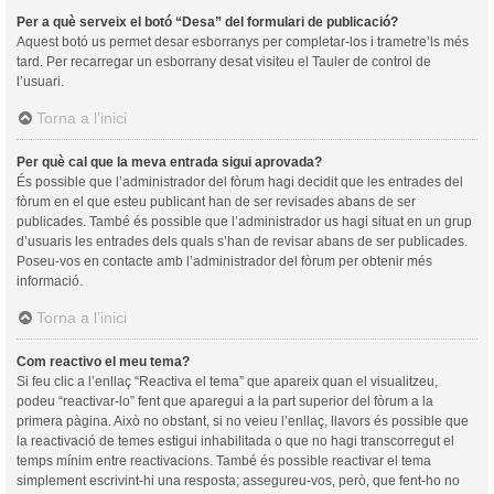
Per a què serveix el botó “Desa” del formulari de publicació?
Aquest botó us permet desar esborranys per completar-los i trametre’ls més
tard. Per recarregar un esborrany desat visiteu el Tauler de control de
l’usuari.
Torna a l’inici
Per què cal que la meva entrada sigui aprovada?
És possible que l’administrador del fòrum hagi decidit que les entrades del
fòrum en el que esteu publicant han de ser revisades abans de ser
publicades. També és possible que l’administrador us hagi situat en un grup
d’usuaris les entrades dels quals s’han de revisar abans de ser publicades.
Poseu-vos en contacte amb l’administrador del fòrum per obtenir més
informació.
Torna a l’inici
Com reactivo el meu tema?
Si feu clic a l’enllaç “Reactiva el tema” que apareix quan el visualitzeu,
podeu “reactivar-lo” fent que aparegui a la part superior del fòrum a la
primera pàgina. Això no obstant, si no veieu l’enllaç, llavors és possible que
la reactivació de temes estigui inhabilitada o que no hagi transcorregut el
temps mínim entre reactivacions. També és possible reactivar el tema
simplement escrivint-hi una resposta; assegureu-vos, però, que fent-ho no