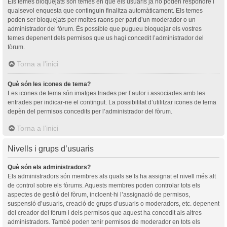
Els temes bloquejats són temes en què els usuaris ja no poden respondre i
qualsevol enquesta que continguin finalitza automàticament. Els temes
poden ser bloquejats per moltes raons per part d’un moderador o un
administrador del fòrum. És possible que pugueu bloquejar els vostres
temes depenent dels permisos que us hagi concedit l’administrador del
fòrum.
Torna a l’inici
Què són les icones de tema?
Les icones de tema són imatges triades per l’autor i associades amb les
entrades per indicar-ne el contingut. La possibilitat d’utilitzar icones de tema
depèn del permisos concedits per l’administrador del fòrum.
Torna a l’inici
Nivells i grups d’usuaris
Què són els administradors?
Els administradors són membres als quals se’ls ha assignat el nivell més alt
de control sobre els fòrums. Aquests membres poden controlar tots els
aspectes de gestió del fòrum, incloent-hi l’assignació de permisos,
suspensió d’usuaris, creació de grups d’usuaris o moderadors, etc. depenent
del creador del fòrum i dels permisos que aquest ha concedit als altres
administradors. També poden tenir permisos de moderador en tots els