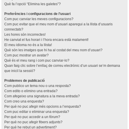
Què fa l’opció “Elimina les galetes”?
Preferències i configuracions de l’usuari
Com puc canviar les meves configuracions?
Com puc evitar que el meu nom d’usuari aparegui a la llista d’usuaris
connectats?
Les hores són incorrectes!
He canviat el fus horari i l’hora encara està malament!
El meu idioma no és a la llista!
Què són les imatges que hi ha al costat del meu nom d’usuari?
Com puc mostrar un avatar?
Què és el meu rang i com puc canviar-lo?
Quan faig clic sobre l’enllaç de correu electrònic d’un usuari se’m demana
que iniciï la sessió?
Problemes de publicació
Com publico un tema nou o una resposta?
Com edito o elimino una entrada?
Com afegeixo una signatura a la meva entrada?
Com creo una enquesta?
Per què no puc afegir més opcions a l’enquesta?
Com puc editar o eliminar una enquesta?
Per què no puc accedir a un fòrum?
Per què no puc afegir fitxers adjunts?
Per què he rebut un advertiment?