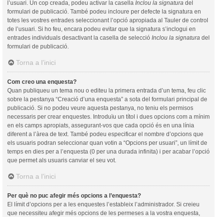
l’usuari. Un cop creada, podeu activar la casella
Inclou la signatura
del
formulari de publicació. També podeu incloure per defecte la signatura en
totes les vostres entrades seleccionant l’opció apropiada al Tauler de control
de l’usuari. Si ho feu, encara podeu evitar que la signatura s’inclogui en
entrades individuals desactivant la casella de selecció
Inclou la signatura
del
formulari de publicació.
Torna a l’inici
Com creo una enquesta?
Quan publiqueu un tema nou o editeu la primera entrada d’un tema, feu clic
sobre la pestanya “Creació d’una enquesta” a sota del formulari principal de
publicació. Si no podeu veure aquesta pestanya, no teniu els permisos
necessaris per crear enquestes. Introduïu un títol i dues opcions com a mínim
en els camps apropiats, assegurant-vos que cada opció és en una línia
diferent a l’àrea de text. També podeu especificar el nombre d’opcions que
els usuaris podran seleccionar quan votin a “Opcions per usuari”, un límit de
temps en dies per a l’enquesta (0 per una durada infinita) i per acabar l’opció
que permet als usuaris canviar el seu vot.
Torna a l’inici
Per què no puc afegir més opcions a l’enquesta?
El límit d’opcions per a les enquestes l’estableix l’administrador. Si creieu
que necessiteu afegir més opcions de les permeses a la vostra enquesta,