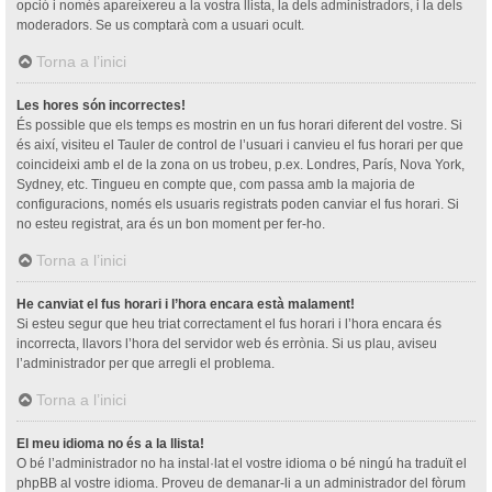
opció i només apareixereu a la vostra llista, la dels administradors, i la dels
moderadors. Se us comptarà com a usuari ocult.
Torna a l’inici
Les hores són incorrectes!
És possible que els temps es mostrin en un fus horari diferent del vostre. Si
és així, visiteu el Tauler de control de l’usuari i canvieu el fus horari per que
coincideixi amb el de la zona on us trobeu, p.ex. Londres, París, Nova York,
Sydney, etc. Tingueu en compte que, com passa amb la majoria de
configuracions, només els usuaris registrats poden canviar el fus horari. Si
no esteu registrat, ara és un bon moment per fer-ho.
Torna a l’inici
He canviat el fus horari i l’hora encara està malament!
Si esteu segur que heu triat correctament el fus horari i l’hora encara és
incorrecta, llavors l’hora del servidor web és errònia. Si us plau, aviseu
l’administrador per que arregli el problema.
Torna a l’inici
El meu idioma no és a la llista!
O bé l’administrador no ha instal·lat el vostre idioma o bé ningú ha traduït el
phpBB al vostre idioma. Proveu de demanar-li a un administrador del fòrum