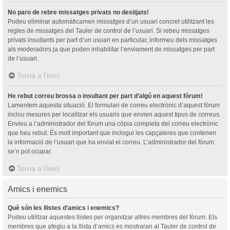
No paro de rebre missatges privats no desitjats!
Podeu eliminar automàticamen missatges d’un usuari concret utilitzant les
regles de missatges del Tauler de control de l’usuari. Si rebeu missatges
privats insultants per part d’un usuari en particular, informeu dels missatges
als moderadors ja que poden inhabilitar l’enviament de missatges per part
de l’usuari.
Torna a l’inici
He rebut correu brossa o insultant per part d’algú en aquest fòrum!
Lamentem aquesta situació. El formulari de correu electrònic d’aquest fòrum
inclou mesures per localitzar els usuaris que envien aquest tipus de correus.
Envieu a l’administrador del fòrum una còpia completa del correu electrònic
que heu rebut. És molt important que inclogui les capçaleres que contenen
la informació de l’usuari que ha enviat el correu. L’administrador del fòrum
se’n pot ocupar.
Torna a l’inici
Amics i enemics
Què són les llistes d’amics i enemics?
Podeu utilitzar aquestes llistes per organitzar altres membres del fòrum. Els
membres que afegiu a la llista d’amics es mostraran al Tauler de control de