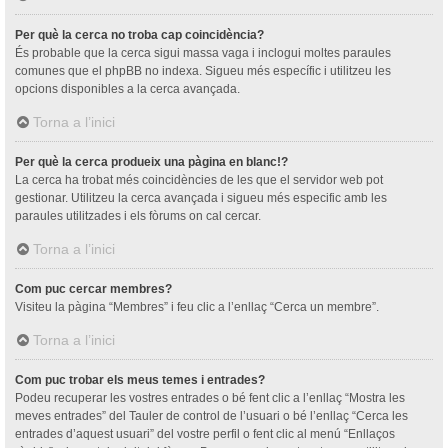
Per què la cerca no troba cap coincidència?
És probable que la cerca sigui massa vaga i inclogui moltes paraules
comunes que el phpBB no indexa. Sigueu més específic i utilitzeu les
opcions disponibles a la cerca avançada.
Torna a l’inici
Per què la cerca produeix una pàgina en blanc!?
La cerca ha trobat més coincidències de les que el servidor web pot
gestionar. Utilitzeu la cerca avançada i sigueu més especific amb les
paraules utilitzades i els fòrums on cal cercar.
Torna a l’inici
Com puc cercar membres?
Visiteu la pàgina “Membres” i feu clic a l’enllaç “Cerca un membre”.
Torna a l’inici
Com puc trobar els meus temes i entrades?
Podeu recuperar les vostres entrades o bé fent clic a l’enllaç “Mostra les
meves entrades” del Tauler de control de l’usuari o bé l’enllaç “Cerca les
entrades d’aquest usuari” del vostre perfil o fent clic al menú “Enllaços