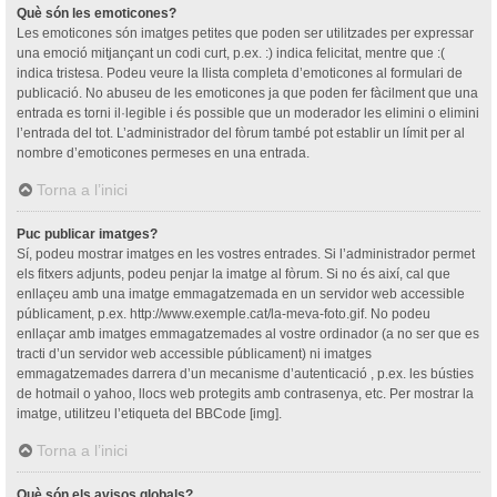
Què són les emoticones?
Les emoticones són imatges petites que poden ser utilitzades per expressar
una emoció mitjançant un codi curt, p.ex. :) indica felicitat, mentre que :(
indica tristesa. Podeu veure la llista completa d’emoticones al formulari de
publicació. No abuseu de les emoticones ja que poden fer fàcilment que una
entrada es torni il·legible i és possible que un moderador les elimini o elimini
l’entrada del tot. L’administrador del fòrum també pot establir un límit per al
nombre d’emoticones permeses en una entrada.
Torna a l’inici
Puc publicar imatges?
Sí, podeu mostrar imatges en les vostres entrades. Si l’administrador permet
els fitxers adjunts, podeu penjar la imatge al fòrum. Si no és així, cal que
enllaçeu amb una imatge emmagatzemada en un servidor web accessible
públicament, p.ex. http://www.exemple.cat/la-meva-foto.gif. No podeu
enllaçar amb imatges emmagatzemades al vostre ordinador (a no ser que es
tracti d’un servidor web accessible públicament) ni imatges
emmagatzemades darrera d’un mecanisme d’autenticació , p.ex. les bústies
de hotmail o yahoo, llocs web protegits amb contrasenya, etc. Per mostrar la
imatge, utilitzeu l’etiqueta del BBCode [img].
Torna a l’inici
Què són els avisos globals?