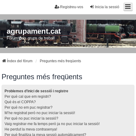
Registreu-vos
Inicia la sessió
agrupament.cat
Fòrum dels grups de treball
Índex del fòrum
Preguntes més freqüents
Preguntes més freqüents
Problemes d’inici de sessió i registre
Per què cal que em registri?
Què és el COPPA?
Per què no em puc registrar?
M’he registrat però no puc iniciar la sessió!
Per què no puc iniciar la sessió?
Vaig registrar-me fa temps però ja no puc iniciar la sessió!
He perdut la meva contrasenya!
Per què finalitza la meva sessió automàticament?