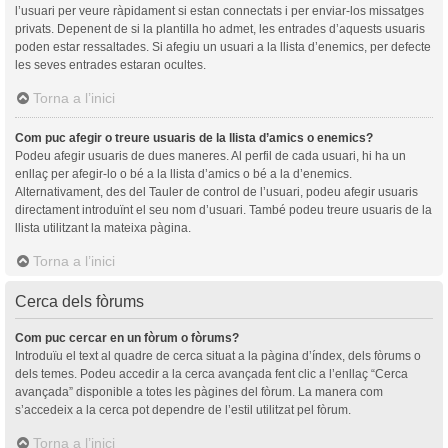
l’usuari per veure ràpidament si estan connectats i per enviar-los missatges
privats. Depenent de si la plantilla ho admet, les entrades d’aquests usuaris
poden estar ressaltades. Si afegiu un usuari a la llista d’enemics, per defecte
les seves entrades estaran ocultes.
Torna a l’inici
Com puc afegir o treure usuaris de la llista d’amics o enemics?
Podeu afegir usuaris de dues maneres. Al perfil de cada usuari, hi ha un
enllaç per afegir-lo o bé a la llista d’amics o bé a la d’enemics.
Alternativament, des del Tauler de control de l’usuari, podeu afegir usuaris
directament introduïnt el seu nom d’usuari. També podeu treure usuaris de la
llista utilitzant la mateixa pàgina.
Torna a l’inici
Cerca dels fòrums
Com puc cercar en un fòrum o fòrums?
Introduïu el text al quadre de cerca situat a la pàgina d’índex, dels fòrums o
dels temes. Podeu accedir a la cerca avançada fent clic a l’enllaç “Cerca
avançada” disponible a totes les pàgines del fòrum. La manera com
s’accedeix a la cerca pot dependre de l’estil utilitzat pel fòrum.
Torna a l’inici