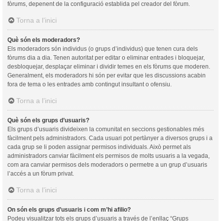
fòrums, depenent de la configuració establida pel creador del fòrum.
Torna a l’inici
Què són els moderadors?
Els moderadors són individus (o grups d’individus) que tenen cura dels
fòrums dia a dia. Tenen autoritat per editar o eliminar entrades i bloquejar,
desbloquejar, desplaçar eliminar i dividir temes en els fòrums que moderen.
Generalment, els moderadors hi són per evitar que les discussions acabin
fora de tema o les entrades amb contingut insultant o ofensiu.
Torna a l’inici
Què són els grups d’usuaris?
Els grups d’usuaris divideixen la comunitat en seccions gestionables més
fàcilment pels administradors. Cada usuari pot pertànyer a diversos grups i a
cada grup se li poden assignar permisos individuals. Això permet als
administradors canviar fàcilment els permisos de molts usuaris a la vegada,
com ara canviar permisos dels moderadors o permetre a un grup d’usuaris
l’accés a un fòrum privat.
Torna a l’inici
On són els grups d’usuaris i com m’hi afilio?
Podeu visualitzar tots els grups d’usuaris a través de l’enllaç “Grups