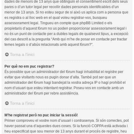
dades de menors de 13 anys que obtinguin el consentiment escrit dels seus
pares o d’un tutor legal per recollir dades personals identificables d’un
menor de 13 anys. Si no esteu segur de si això us aplica com a persona que
es registra o al lloc web en el qual voleu registrar-vos, busqueu
assessorament legal. Tingueu en compte que phpBB Limited o els
propietaris d’aquest fòrum no us poden proporcionar assessorament legal i
no és un punt de contacte per a dubtes legals de qualsevol tipus, a excepció
del cas descrit a la pregunta “Amb qui m’he de posar en contacte per tractar
temes legals o d’abús relacionats amb aquest fòrum?”.
Torna a l’inici
Per què no em puc registrar?
És possible que un administrador del fòrum hagi inhabilitat el registre per
evitar que visitants nous es pugin donar d’alta. També pot ser que un
administrador del fòrum hagi bandejat la vostra adreça IP o hagi prohibit el
nom d’usuari que esteu intentant registrar. Poseu-vos en contacte amb un
administrador del fòrum per rebre assistència.
Torna a l’inici
M’he registrat però no puc iniciar la sessió!
Primer comproveu el vostre nom d’usuari i contrasenya. Si són correctes, pot
haver passat una d’aquestes dues coses. Si la funció COPPA està activada i
heu especificat que sou menor de 13 anys durant el procés de registre, heu