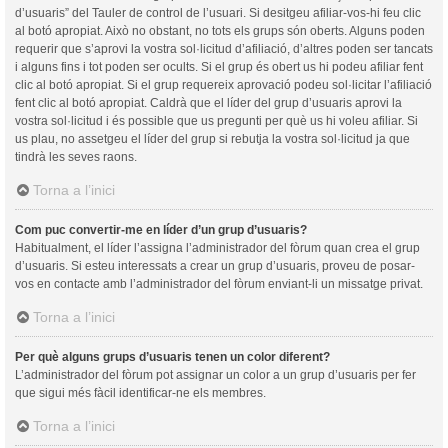
d’usuaris” del Tauler de control de l’usuari. Si desitgeu afiliar-vos-hi feu clic
al botó apropiat. Això no obstant, no tots els grups són oberts. Alguns poden
requerir que s’aprovi la vostra sol·licitud d’afiliació, d’altres poden ser tancats
i alguns fins i tot poden ser ocults. Si el grup és obert us hi podeu afiliar fent
clic al botó apropiat. Si el grup requereix aprovació podeu sol·licitar l’afiliació
fent clic al botó apropiat. Caldrà que el líder del grup d’usuaris aprovi la
vostra sol·licitud i és possible que us pregunti per què us hi voleu afiliar. Si
us plau, no assetgeu el líder del grup si rebutja la vostra sol·licitud ja que
tindrà les seves raons.
Torna a l’inici
Com puc convertir-me en líder d’un grup d’usuaris?
Habitualment, el líder l’assigna l’administrador del fòrum quan crea el grup
d’usuaris. Si esteu interessats a crear un grup d’usuaris, proveu de posar-
vos en contacte amb l’administrador del fòrum enviant-li un missatge privat.
Torna a l’inici
Per què alguns grups d’usuaris tenen un color diferent?
L’administrador del fòrum pot assignar un color a un grup d’usuaris per fer
que sigui més fàcil identificar-ne els membres.
Torna a l’inici