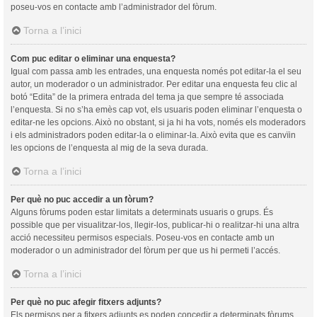
poseu-vos en contacte amb l’administrador del fòrum.
Torna a l’inici
Com puc editar o eliminar una enquesta?
Igual com passa amb les entrades, una enquesta només pot editar-la el seu
autor, un moderador o un administrador. Per editar una enquesta feu clic al
botó “Edita” de la primera entrada del tema ja que sempre té associada
l’enquesta. Si no s’ha emès cap vot, els usuaris poden eliminar l’enquesta o
editar-ne les opcions. Això no obstant, si ja hi ha vots, només els moderadors
i els administradors poden editar-la o eliminar-la. Això evita que es canvïin
les opcions de l’enquesta al mig de la seva durada.
Torna a l’inici
Per què no puc accedir a un fòrum?
Alguns fòrums poden estar limitats a determinats usuaris o grups. És
possible que per visualitzar-los, llegir-los, publicar-hi o realitzar-hi una altra
acció necessiteu permisos especials. Poseu-vos en contacte amb un
moderador o un administrador del fòrum per que us hi permeti l’accés.
Torna a l’inici
Per què no puc afegir fitxers adjunts?
Els permisos per a fitxers adjunts es poden concedir a determinats fòrums,