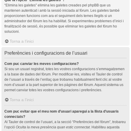
“Elimina les galetes” elimina les galetes creades pel phpBB que us
mantenen autenticat i amb la sessió iniciada al fòrum. Les galetes també
proporcionen funcions com ara el seguiment dels temes llegits si un
administrador del fòrum les ha habilitat. Si experimenteu problemes d’inici i
finalització de sessió, és possible que eliminar les galetes del fòrum ho
solucioni.
Torna a l’inici
Preferències i configuracions de l’usuari
Com puc canviar les meves configuracions?
Si sou un usuari registrat, totes les vostres configuracions s’emmagatzemen
a la base de dades del fòrum. Per modificar-les, visiteu el Tauler de control
de l’usuari a través de l’enllaç que trobareu habitualment fent clic al vostre
nom d’usuari a la part superior de les pàgines del fòrum. Aquest sistema us
permet canviar totes les vostres configuracions i preferències.
Torna a l’inici
Com puc evitar que el meu nom d’usuari aparegui a la llista d’usuaris
connectats?
Al Tauler de control de l’usuari, a la secció “Preferències del fòrum”, trobareu
l’opció
Oculta la meva presència quan estic connectat
. Habiliteu aquesta