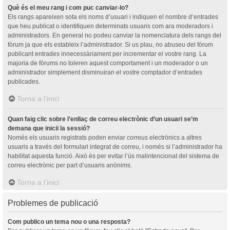
Què és el meu rang i com puc canviar-lo?
Els rangs apareixen sota els noms d’usuari i indiquen el nombre d’entrades
que heu publicat o identifiquen determinats usuaris com ara moderadors i
administradors. En general no podeu canviar la nomenclatura dels rangs del
fòrum ja que els estableix l’administrador. Si us plau, no abuseu del fòrum
publicant entrades innecessàriament per incrementar el vostre rang. La
majoria de fòrums no toleren aquest comportament i un moderador o un
administrador simplement disminuiran el vostre comptador d’entrades
publicades.
Torna a l’inici
Quan faig clic sobre l’enllaç de correu electrònic d’un usuari se’m
demana que iniciï la sessió?
Només els usuaris registrats poden enviar correus electrònics a altres
usuaris a través del formulari integrat de correu, i només si l’administrador ha
habilitat aquesta funció. Això és per evitar l’ús malintencionat del sistema de
correu electrònic per part d’usuaris anònims.
Torna a l’inici
Problemes de publicació
Com publico un tema nou o una resposta?