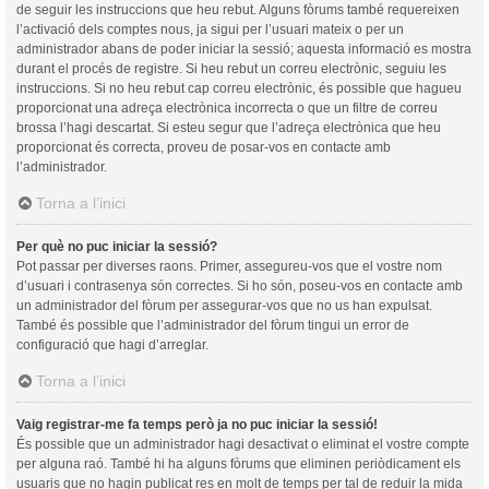
de seguir les instruccions que heu rebut. Alguns fòrums també requereixen
l’activació dels comptes nous, ja sigui per l’usuari mateix o per un
administrador abans de poder iniciar la sessió; aquesta informació es mostra
durant el procés de registre. Si heu rebut un correu electrònic, seguiu les
instruccions. Si no heu rebut cap correu electrònic, és possible que hagueu
proporcionat una adreça electrònica incorrecta o que un filtre de correu
brossa l’hagi descartat. Si esteu segur que l’adreça electrònica que heu
proporcionat és correcta, proveu de posar-vos en contacte amb
l’administrador.
Torna a l’inici
Per què no puc iniciar la sessió?
Pot passar per diverses raons. Primer, assegureu-vos que el vostre nom
d’usuari i contrasenya són correctes. Si ho són, poseu-vos en contacte amb
un administrador del fòrum per assegurar-vos que no us han expulsat.
També és possible que l’administrador del fòrum tingui un error de
configuració que hagi d’arreglar.
Torna a l’inici
Vaig registrar-me fa temps però ja no puc iniciar la sessió!
És possible que un administrador hagi desactivat o eliminat el vostre compte
per alguna raó. També hi ha alguns fòrums que eliminen periòdicament els
usuaris que no hagin publicat res en molt de temps per tal de reduir la mida