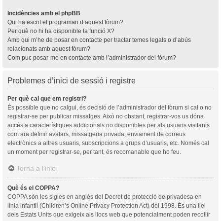
Incidències amb el phpBB
Qui ha escrit el programari d’aquest fòrum?
Per què no hi ha disponible la funció X?
Amb qui m’he de posar en contacte per tractar temes legals o d’abús
relacionats amb aquest fòrum?
Com puc posar-me en contacte amb l’administrador del fòrum?
Problemes d’inici de sessió i registre
Per què cal que em registri?
És possible que no calgui, és decisió de l’administrador del fòrum si cal o no
registrar-se per publicar missatges. Això no obstant, registrar-vos us dóna
accés a característiques addicionals no disponibles per als usuaris visitants
com ara definir avatars, missatgeria privada, enviament de correus
electrònics a altres usuaris, subscripcions a grups d’usuaris, etc. Només cal
un moment per registrar-se, per tant, és recomanable que ho feu.
Torna a l’inici
Què és el COPPA?
COPPA són les sigles en anglès del Decret de protecció de privadesa en
línia infantil (Children’s Online Privacy Protection Act) del 1998. És una llei
dels Estats Units que exigeix als llocs web que potencialment poden recollir