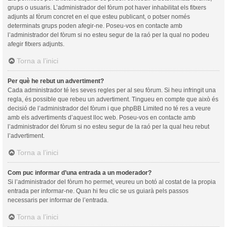
grups o usuaris. L’administrador del fòrum pot haver inhabilitat els fitxers
adjunts al fòrum concret en el que esteu publicant, o potser només
determinats grups poden afegir-ne. Poseu-vos en contacte amb
l’administrador del fòrum si no esteu segur de la raó per la qual no podeu
afegir fitxers adjunts.
Torna a l’inici
Per què he rebut un advertiment?
Cada administrador té les seves regles per al seu fòrum. Si heu infringit una
regla, és possible que rebeu un advertiment. Tingueu en compte que això és
decisió de l’administrador del fòrum i que phpBB Limited no té res a veure
amb els advertiments d’aquest lloc web. Poseu-vos en contacte amb
l’administrador del fòrum si no esteu segur de la raó per la qual heu rebut
l’advertiment.
Torna a l’inici
Com puc informar d’una entrada a un moderador?
Si l’administrador del fòrum ho permet, veureu un botó al costat de la propia
entrada per informar-ne. Quan hi feu clic se us guiarà pels passos
necessaris per informar de l’entrada.
Torna a l’inici