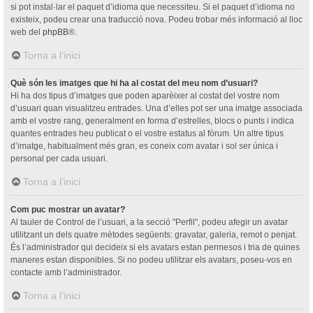
si pot instal·lar el paquet d’idioma que necessiteu. Si el paquet d’idioma no
existeix, podeu crear una traducció nova. Podeu trobar més informació al lloc
web del
phpBB
®.
Torna a l’inici
Què són les imatges que hi ha al costat del meu nom d’usuari?
Hi ha dos tipus d’imatges que poden aparèixer al costat del vostre nom
d’usuari quan visualitzeu entrades. Una d’elles pot ser una imatge associada
amb el vostre rang, generalment en forma d’estrelles, blocs o punts i indica
quantes entrades heu publicat o el vostre estatus al fòrum. Un altre tipus
d’imatge, habitualment més gran, es coneix com avatar i sol ser única i
personal per cada usuari.
Torna a l’inici
Com puc mostrar un avatar?
Al tauler de Control de l’usuari, a la secció "Perfil", podeu afegir un avatar
utilitzant un dels quatre mètodes següents: gravatar, galeria, remot o penjat.
És l’administrador qui decideix si els avatars estan permesos i tria de quines
maneres estan disponibles. Si no podeu utilitzar els avatars, poseu-vos en
contacte amb l’administrador.
Torna a l’inici