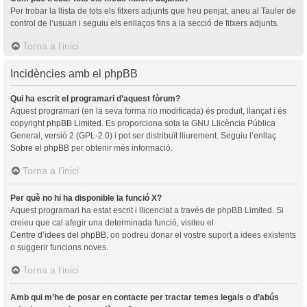
Per trobar la llista de tots els fitxers adjunts que heu penjat, aneu al Tauler de
control de l’usuari i seguiu els enllaços fins a la secció de fitxers adjunts.
Torna a l’inici
Incidències amb el phpBB
Qui ha escrit el programari d’aquest fòrum?
Aquest programari (en la seva forma no modificada) és produït, llançat i és
copyright
phpBB Limited
. Es proporciona sota la GNU Llicència Pública
General, versió 2 (GPL-2.0) i pot ser distribuït lliurement. Seguiu l’enllaç
Sobre el phpBB
per obtenir més informació.
Torna a l’inici
Per què no hi ha disponible la funció X?
Aquest programari ha estat escrit i llicenciat a través de phpBB Limited. Si
creieu que cal afegir una determinada funció, visiteu el
Centre d’idees del phpBB
, on podreu donar el vostre suport a idees existents
o suggerir funcions noves.
Torna a l’inici
Amb qui m’he de posar en contacte per tractar temes legals o d’abús