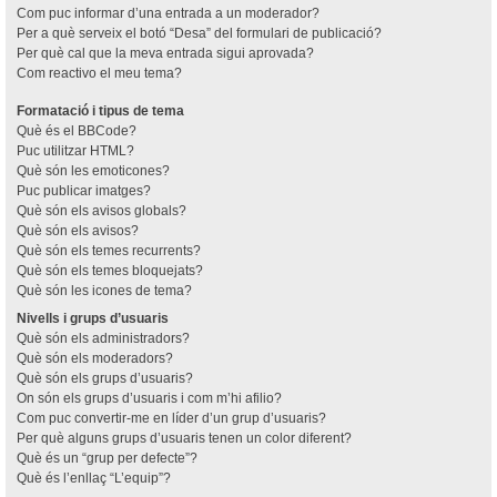
Com puc informar d’una entrada a un moderador?
Per a què serveix el botó “Desa” del formulari de publicació?
Per què cal que la meva entrada sigui aprovada?
Com reactivo el meu tema?
Formatació i tipus de tema
Què és el BBCode?
Puc utilitzar HTML?
Què són les emoticones?
Puc publicar imatges?
Què són els avisos globals?
Què són els avisos?
Què són els temes recurrents?
Què són els temes bloquejats?
Què són les icones de tema?
Nivells i grups d’usuaris
Què són els administradors?
Què són els moderadors?
Què són els grups d’usuaris?
On són els grups d’usuaris i com m’hi afilio?
Com puc convertir-me en líder d’un grup d’usuaris?
Per què alguns grups d’usuaris tenen un color diferent?
Què és un “grup per defecte”?
Què és l’enllaç “L’equip”?