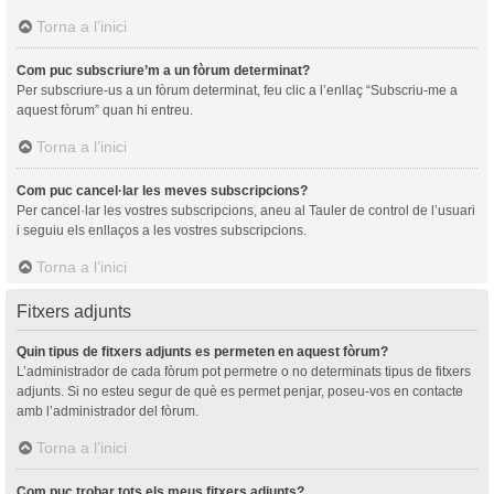
Torna a l’inici
Com puc subscriure’m a un fòrum determinat?
Per subscriure-us a un fòrum determinat, feu clic a l’enllaç “Subscriu-me a
aquest fòrum” quan hi entreu.
Torna a l’inici
Com puc cancel·lar les meves subscripcions?
Per cancel·lar les vostres subscripcions, aneu al Tauler de control de l’usuari
i seguiu els enllaços a les vostres subscripcions.
Torna a l’inici
Fitxers adjunts
Quin tipus de fitxers adjunts es permeten en aquest fòrum?
L’administrador de cada fòrum pot permetre o no determinats tipus de fitxers
adjunts. Si no esteu segur de què es permet penjar, poseu-vos en contacte
amb l’administrador del fòrum.
Torna a l’inici
Com puc trobar tots els meus fitxers adjunts?