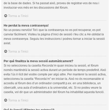
de la base de dades. Si ha passat això, proveu de registrar-vos de nou i
involucrar-vos més en les discussions del fòrum.
Torna a l’inici
He perdut la meva contrasenya!
No us poseu nerviós! Tot i que la contrasenya no es pot recuperar, es pot
canviar fàcilment. Visiteu la pàgina d’inici de sessió i feu clic a
He oblidat la
meva contrasenya
. Seguiu les instruccions i podreu tornar a iniciar la sessió
aviat.
Torna a l’inici
Per què finalitza la meva sessió automàticament?
Si no seleccioneu la casella
Recorda’m
quan inicieu la sessió, el fòrum
només mantindrà la sessió activa durant un període de temps predefinit. Això
evita l’ús il·lícit del vostre compte per algú altre. Per mantenir la sessió activa,
seleccioneu la casella “Recorda’m” en iniciar-la. Això no és recomanable si
accediu al fòrum des d’un ordinador compartit p.ex. en una biblioteca, un
cibercafè, una aula d’ordinadors a la universitat, etc. Si no podeu veure la
casella, vol dir que un administrador del fòrum ha inhabilitat aquesta funció.
Torna a l’inici
Què fa l’opció “Elimina les galetes”?