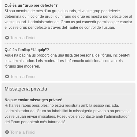
Què és un “grup per defecte”?
Si sou membre de més d’un grup d’usuaris, el vostre grup per defecte
determina quin color de grup i quin rang de grup es mostra per defecte per al
vostre usuari. L’administrador del fòrum us pot concedir permisos per canviar
el vostre grup per defecte a través del Tauler de control de l’usuari.
Torna a l’inici
Què és l’enllaç “L’equip”?
Aquesta pàgina us proporciona una llista del personal del fòrum, incloent-hi
els administradors i els moderadors i informació addicional com ara els
fòrums que moderen.
Torna a l’inici
Missatgeria privada
No puc enviar missatges privats!
Hi ha tres raons possibles: no esteu registrat i amb la sessió iniciada,
l’administrador del fòrum ha inhabilitat la missatgeria privada o no permet al
vostre usuari enviar missatges. Poseu-vos en contacte amb l’administrador
del fòrum per obtenir més informació.
Torna a l’inici