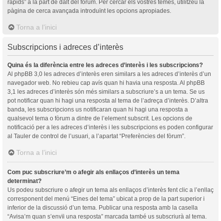
ràpids” a la part de dalt del fòrum. Per cercar els vostres temes, utilitzeu la
pàgina de cerca avançada introduïnt les opcions apropiades.
Torna a l’inici
Subscripcions i adreces d’interès
Quina és la diferència entre les adreces d’interès i les subscripcions?
Al phpBB 3,0 les adreces d’interès eren similars a les adreces d’interès d’un
navegador web. No rebieu cap avís quan hi havia una resposta. Al phpBB
3,1 les adreces d’interès són més similars a subscriure’s a un tema. Se us
pot notificar quan hi hagi una resposta al tema de l’adreça d’interès. D’altra
banda, les subscripcions us notificaran quan hi hagi una resposta a
qualsevol tema o fòrum a dintre de l’element subscrit. Les opcions de
notificació per a les adreces d’interès i les subscripcions es poden configurar
al Tauler de control de l’usuari, a l’apartat “Preferències del fòrum”.
Torna a l’inici
Com puc subscriure’m o afegir als enllaços d’interès un tema
determinat?
Us podeu subscriure o afegir un tema als enllaços d’interès fent clic a l’enllaç
corresponent del menú “Eines del tema” ubicat a prop de la part superior i
inferior de la discussió d’un tema. Publicar una resposta amb la casella
“Avisa’m quan s’envïi una resposta” marcada també us subscriurà al tema.