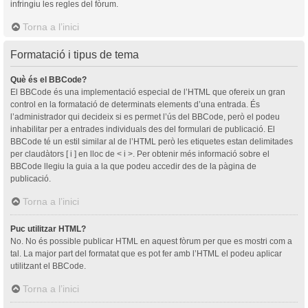
infringiu les regles del fòrum.
Torna a l’inici
Formatació i tipus de tema
Què és el BBCode?
El BBCode és una implementació especial de l’HTML que ofereix un gran
control en la formatació de determinats elements d’una entrada. És
l’administrador qui decideix si es permet l’ús del BBCode, però el podeu
inhabilitar per a entrades individuals des del formulari de publicació. El
BBCode té un estil similar al de l’HTML però les etiquetes estan delimitades
per claudàtors [ i ] en lloc de < i >. Per obtenir més informació sobre el
BBCode llegiu la guia a la que podeu accedir des de la pàgina de
publicació.
Torna a l’inici
Puc utilitzar HTML?
No. No és possible publicar HTML en aquest fòrum per que es mostri com a
tal. La major part del formatat que es pot fer amb l’HTML el podeu aplicar
utilitzant el BBCode.
Torna a l’inici