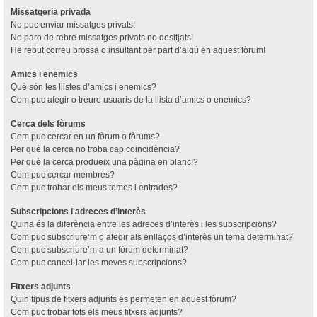
Missatgeria privada
No puc enviar missatges privats!
No paro de rebre missatges privats no desitjats!
He rebut correu brossa o insultant per part d’algú en aquest fòrum!
Amics i enemics
Què són les llistes d’amics i enemics?
Com puc afegir o treure usuaris de la llista d’amics o enemics?
Cerca dels fòrums
Com puc cercar en un fòrum o fòrums?
Per què la cerca no troba cap coincidència?
Per què la cerca produeix una pàgina en blanc!?
Com puc cercar membres?
Com puc trobar els meus temes i entrades?
Subscripcions i adreces d’interès
Quina és la diferència entre les adreces d’interès i les subscripcions?
Com puc subscriure’m o afegir als enllaços d’interès un tema determinat?
Com puc subscriure’m a un fòrum determinat?
Com puc cancel·lar les meves subscripcions?
Fitxers adjunts
Quin tipus de fitxers adjunts es permeten en aquest fòrum?
Com puc trobar tots els meus fitxers adjunts?