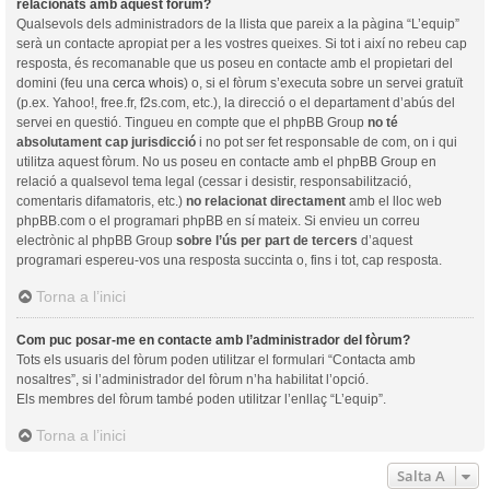
relacionats amb aquest fòrum?
Qualsevols dels administradors de la llista que pareix a la pàgina “L’equip”
serà un contacte apropiat per a les vostres queixes. Si tot i així no rebeu cap
resposta, és recomanable que us poseu en contacte amb el propietari del
domini (feu una
cerca whois
) o, si el fòrum s’executa sobre un servei gratuït
(p.ex. Yahoo!, free.fr, f2s.com, etc.), la direcció o el departament d’abús del
servei en questió. Tingueu en compte que el phpBB Group
no té
absolutament cap jurisdicció
i no pot ser fet responsable de com, on i qui
utilitza aquest fòrum. No us poseu en contacte amb el phpBB Group en
relació a qualsevol tema legal (cessar i desistir, responsabilització,
comentaris difamatoris, etc.)
no relacionat directament
amb el lloc web
phpBB.com o el programari phpBB en sí mateix. Si envieu un correu
electrònic al phpBB Group
sobre l’ús per part de tercers
d’aquest
programari espereu-vos una resposta succinta o, fins i tot, cap resposta.
Torna a l’inici
Com puc posar-me en contacte amb l’administrador del fòrum?
Tots els usuaris del fòrum poden utilitzar el formulari “Contacta amb
nosaltres”, si l’administrador del fòrum n’ha habilitat l’opció.
Els membres del fòrum també poden utilitzar l’enllaç “L’equip”.
Torna a l’inici
Salta A