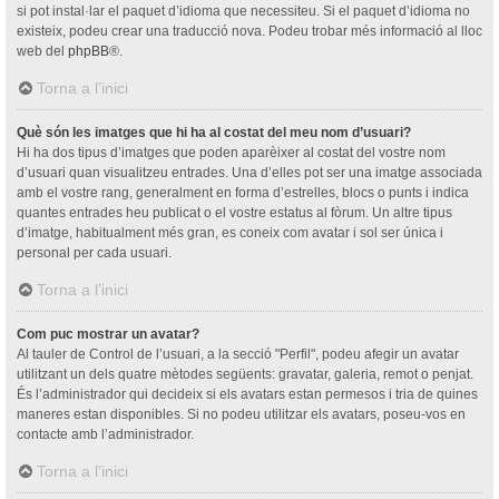
si pot instal·lar el paquet d’idioma que necessiteu. Si el paquet d’idioma no
existeix, podeu crear una traducció nova. Podeu trobar més informació al lloc
web del
phpBB
®.
Torna a l’inici
Què són les imatges que hi ha al costat del meu nom d’usuari?
Hi ha dos tipus d’imatges que poden aparèixer al costat del vostre nom
d’usuari quan visualitzeu entrades. Una d’elles pot ser una imatge associada
amb el vostre rang, generalment en forma d’estrelles, blocs o punts i indica
quantes entrades heu publicat o el vostre estatus al fòrum. Un altre tipus
d’imatge, habitualment més gran, es coneix com avatar i sol ser única i
personal per cada usuari.
Torna a l’inici
Com puc mostrar un avatar?
Al tauler de Control de l’usuari, a la secció "Perfil", podeu afegir un avatar
utilitzant un dels quatre mètodes següents: gravatar, galeria, remot o penjat.
És l’administrador qui decideix si els avatars estan permesos i tria de quines
maneres estan disponibles. Si no podeu utilitzar els avatars, poseu-vos en
contacte amb l’administrador.
Torna a l’inici