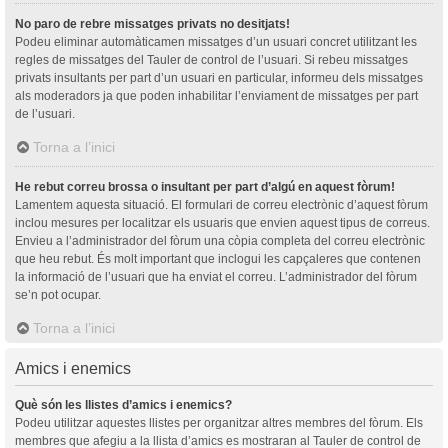
No paro de rebre missatges privats no desitjats!
Podeu eliminar automàticamen missatges d’un usuari concret utilitzant les
regles de missatges del Tauler de control de l’usuari. Si rebeu missatges
privats insultants per part d’un usuari en particular, informeu dels missatges
als moderadors ja que poden inhabilitar l’enviament de missatges per part
de l’usuari.
Torna a l’inici
He rebut correu brossa o insultant per part d’algú en aquest fòrum!
Lamentem aquesta situació. El formulari de correu electrònic d’aquest fòrum
inclou mesures per localitzar els usuaris que envien aquest tipus de correus.
Envieu a l’administrador del fòrum una còpia completa del correu electrònic
que heu rebut. És molt important que inclogui les capçaleres que contenen
la informació de l’usuari que ha enviat el correu. L’administrador del fòrum
se’n pot ocupar.
Torna a l’inici
Amics i enemics
Què són les llistes d’amics i enemics?
Podeu utilitzar aquestes llistes per organitzar altres membres del fòrum. Els
membres que afegiu a la llista d’amics es mostraran al Tauler de control de