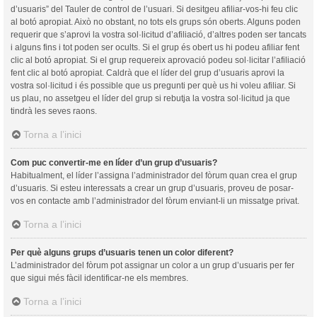
d’usuaris” del Tauler de control de l’usuari. Si desitgeu afiliar-vos-hi feu clic
al botó apropiat. Això no obstant, no tots els grups són oberts. Alguns poden
requerir que s’aprovi la vostra sol·licitud d’afiliació, d’altres poden ser tancats
i alguns fins i tot poden ser ocults. Si el grup és obert us hi podeu afiliar fent
clic al botó apropiat. Si el grup requereix aprovació podeu sol·licitar l’afiliació
fent clic al botó apropiat. Caldrà que el líder del grup d’usuaris aprovi la
vostra sol·licitud i és possible que us pregunti per què us hi voleu afiliar. Si
us plau, no assetgeu el líder del grup si rebutja la vostra sol·licitud ja que
tindrà les seves raons.
Torna a l’inici
Com puc convertir-me en líder d’un grup d’usuaris?
Habitualment, el líder l’assigna l’administrador del fòrum quan crea el grup
d’usuaris. Si esteu interessats a crear un grup d’usuaris, proveu de posar-
vos en contacte amb l’administrador del fòrum enviant-li un missatge privat.
Torna a l’inici
Per què alguns grups d’usuaris tenen un color diferent?
L’administrador del fòrum pot assignar un color a un grup d’usuaris per fer
que sigui més fàcil identificar-ne els membres.
Torna a l’inici