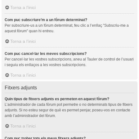
Torna a l’inici
Com puc subscriure’m a un fòrum determinat?
Per subscriure-us a un fòrum determinat, feu clic a l’enllaç “Subscriu-me a
aquest fòrum” quan hi entreu.
Torna a l’inici
Com puc cancel·lar les meves subscripcions?
Per cancel·lar les vostres subscripcions, aneu al Tauler de control de l’usuari
i seguiu els enllaços a les vostres subscripcions.
Torna a l’inici
Fitxers adjunts
Quin tipus de fitxers adjunts es permeten en aquest fòrum?
L’administrador de cada fòrum pot permetre o no determinats tipus de fitxers
adjunts. Si no esteu segur de què es permet penjar, poseu-vos en contacte
amb l’administrador del fòrum.
Torna a l’inici
Com puc trobar tots els meus fitxers adjunts?