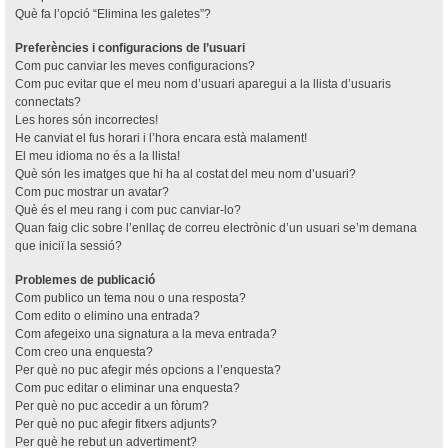
Què fa l’opció “Elimina les galetes”?
Preferències i configuracions de l’usuari
Com puc canviar les meves configuracions?
Com puc evitar que el meu nom d’usuari aparegui a la llista d’usuaris
connectats?
Les hores són incorrectes!
He canviat el fus horari i l’hora encara està malament!
El meu idioma no és a la llista!
Què són les imatges que hi ha al costat del meu nom d’usuari?
Com puc mostrar un avatar?
Què és el meu rang i com puc canviar-lo?
Quan faig clic sobre l’enllaç de correu electrònic d’un usuari se’m demana
que iniciï la sessió?
Problemes de publicació
Com publico un tema nou o una resposta?
Com edito o elimino una entrada?
Com afegeixo una signatura a la meva entrada?
Com creo una enquesta?
Per què no puc afegir més opcions a l’enquesta?
Com puc editar o eliminar una enquesta?
Per què no puc accedir a un fòrum?
Per què no puc afegir fitxers adjunts?
Per què he rebut un advertiment?