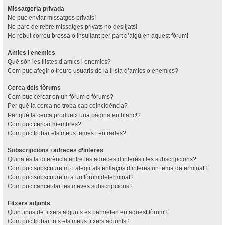
Missatgeria privada
No puc enviar missatges privats!
No paro de rebre missatges privats no desitjats!
He rebut correu brossa o insultant per part d’algú en aquest fòrum!
Amics i enemics
Què són les llistes d’amics i enemics?
Com puc afegir o treure usuaris de la llista d’amics o enemics?
Cerca dels fòrums
Com puc cercar en un fòrum o fòrums?
Per què la cerca no troba cap coincidència?
Per què la cerca produeix una pàgina en blanc!?
Com puc cercar membres?
Com puc trobar els meus temes i entrades?
Subscripcions i adreces d’interès
Quina és la diferència entre les adreces d’interès i les subscripcions?
Com puc subscriure’m o afegir als enllaços d’interès un tema determinat?
Com puc subscriure’m a un fòrum determinat?
Com puc cancel·lar les meves subscripcions?
Fitxers adjunts
Quin tipus de fitxers adjunts es permeten en aquest fòrum?
Com puc trobar tots els meus fitxers adjunts?