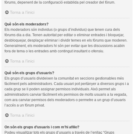
fòrums, depenent de la configuració establida pel creador del fòrum.
Torna a l’inici
Què són els moderadors?
Els moderadors són individus (o grups d’individus) que tenen cura dels
fòrums dia a dia. Tenen autoritat per editar o eliminar entrades i bloquejar,
desbloquejar, desplaçar eliminar i dividir temes en els fòrums que moderen.
Generalment, els moderadors hi són per evitar que les discussions acabin
fora de tema o les entrades amb contingut insultant o ofensiu.
Torna a l’inici
Què són els grups d’usuaris?
Els grups d’usuaris divideixen la comunitat en seccions gestionables més
fàcilment pels administradors. Cada usuari pot pertànyer a diversos grups i a
cada grup se li poden assignar permisos individuals. Això permet als
administradors canviar fàcilment els permisos de molts usuaris a la vegada,
com ara canviar permisos dels moderadors o permetre a un grup d’usuaris
l’accés a un fòrum privat.
Torna a l’inici
On són els grups d’usuaris i com m’hi afilio?
Podeu visualitzar tots els grups d’usuaris a través de l’enllaç “Grups