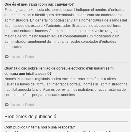
Què és el meu rang i com puc canviar-lo?
Els rangs apareixen sota els noms d’usuari i indiquen el nombre d’entrades
que heu publicat o identifiquen determinats usuaris com ara moderadors i
administradors. En general no podeu canviar la nomenclatura dels rangs del
fòrum ja que els estableix l’administrador. Si us plau, no abuseu del fòrum
publicant entrades innecessàriament per incrementar el vostre rang. La
majoria de fòrums no toleren aquest comportament i un moderador o un
administrador simplement disminuiran el vostre comptador d’entrades
publicades.
Torna a l’inici
Quan faig clic sobre l’enllaç de correu electrònic d’un usuari se’m
demana que iniciï la sessió?
Només els usuaris registrats poden enviar correus electrònics a altres
usuaris a través del formulari integrat de correu, i només si l’administrador ha
habilitat aquesta funció. Això és per evitar l’ús malintencionat del sistema de
correu electrònic per part d’usuaris anònims.
Torna a l’inici
Problemes de publicació
Com publico un tema nou o una resposta?