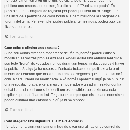
Per publicar un tema en un fòrum, feu clic al botó "Entrada nova". Per
publicar una resposta en un tam, feu clic al botó "Publica resposta". És
possible que us hagueu de registrar per poder publicar un missatge. Teniu
una llista dels permisos de cada fòrum a la part inferior de les pàgines del
fòrum i del tema. Per exemple: podeu publicar temes nous, podeu publicar
fitxers adjunts, etc.
Torna a l’inici
Com edito o elimino una entrada?
Si no sou administrador o moderador del fòrum, només podeu editar o
modificar les vostres pròpies entrades. Podeu editar una entrada fent clic al
seu botó “Edita”, de vegades només durant un temps limitat després d’haver-
la publicat. Si algú ja ha respost a l’entrada trobareu un petit text a la part
inferior de l’entrada que mostra el nombre de vegades que l’heu editat així
com la data i l’hora de modificació. Això només apareix si algú ja ha publicat
una resposta; no apareixerà si és un moderador o un administrador qui ha
editat l’entrada, tot i que si ho desitgen es possible que deixin una nota
explicant perquè l’han editat. Tingueu en compte que els usuaris normals no
poden eliminar una entrada si algú ja hi ha respost.
Torna a l’inici
Com afegeixo una signatura a la meva entrada?
Per afegir una signatura primer n’heu de crear una al Tauler de control de