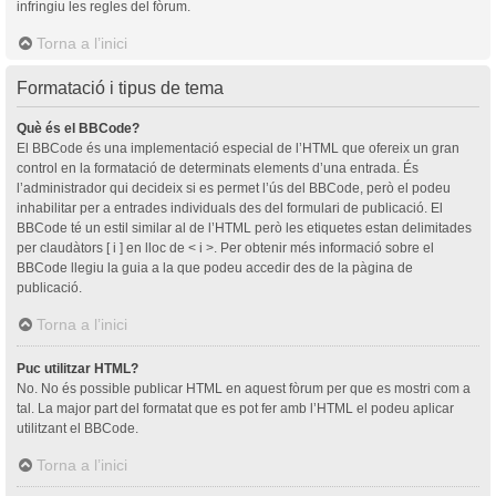
infringiu les regles del fòrum.
Torna a l’inici
Formatació i tipus de tema
Què és el BBCode?
El BBCode és una implementació especial de l’HTML que ofereix un gran
control en la formatació de determinats elements d’una entrada. És
l’administrador qui decideix si es permet l’ús del BBCode, però el podeu
inhabilitar per a entrades individuals des del formulari de publicació. El
BBCode té un estil similar al de l’HTML però les etiquetes estan delimitades
per claudàtors [ i ] en lloc de < i >. Per obtenir més informació sobre el
BBCode llegiu la guia a la que podeu accedir des de la pàgina de
publicació.
Torna a l’inici
Puc utilitzar HTML?
No. No és possible publicar HTML en aquest fòrum per que es mostri com a
tal. La major part del formatat que es pot fer amb l’HTML el podeu aplicar
utilitzant el BBCode.
Torna a l’inici