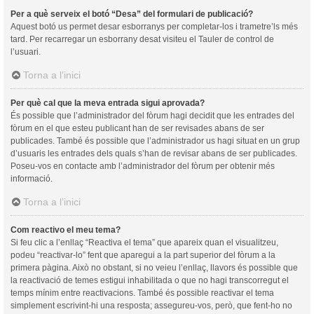
Per a què serveix el botó “Desa” del formulari de publicació?
Aquest botó us permet desar esborranys per completar-los i trametre’ls més
tard. Per recarregar un esborrany desat visiteu el Tauler de control de
l’usuari.
Torna a l’inici
Per què cal que la meva entrada sigui aprovada?
És possible que l’administrador del fòrum hagi decidit que les entrades del
fòrum en el que esteu publicant han de ser revisades abans de ser
publicades. També és possible que l’administrador us hagi situat en un grup
d’usuaris les entrades dels quals s’han de revisar abans de ser publicades.
Poseu-vos en contacte amb l’administrador del fòrum per obtenir més
informació.
Torna a l’inici
Com reactivo el meu tema?
Si feu clic a l’enllaç “Reactiva el tema” que apareix quan el visualitzeu,
podeu “reactivar-lo” fent que aparegui a la part superior del fòrum a la
primera pàgina. Això no obstant, si no veieu l’enllaç, llavors és possible que
la reactivació de temes estigui inhabilitada o que no hagi transcorregut el
temps mínim entre reactivacions. També és possible reactivar el tema
simplement escrivint-hi una resposta; assegureu-vos, però, que fent-ho no