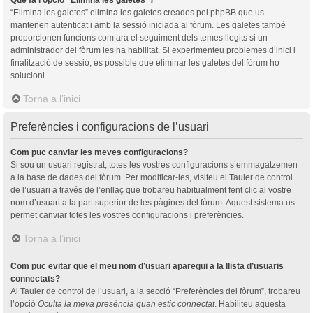
“Elimina les galetes” elimina les galetes creades pel phpBB que us
mantenen autenticat i amb la sessió iniciada al fòrum. Les galetes també
proporcionen funcions com ara el seguiment dels temes llegits si un
administrador del fòrum les ha habilitat. Si experimenteu problemes d’inici i
finalització de sessió, és possible que eliminar les galetes del fòrum ho
solucioni.
Torna a l’inici
Preferències i configuracions de l’usuari
Com puc canviar les meves configuracions?
Si sou un usuari registrat, totes les vostres configuracions s’emmagatzemen
a la base de dades del fòrum. Per modificar-les, visiteu el Tauler de control
de l’usuari a través de l’enllaç que trobareu habitualment fent clic al vostre
nom d’usuari a la part superior de les pàgines del fòrum. Aquest sistema us
permet canviar totes les vostres configuracions i preferències.
Torna a l’inici
Com puc evitar que el meu nom d’usuari aparegui a la llista d’usuaris
connectats?
Al Tauler de control de l’usuari, a la secció “Preferències del fòrum”, trobareu
l’opció
Oculta la meva presència quan estic connectat
. Habiliteu aquesta