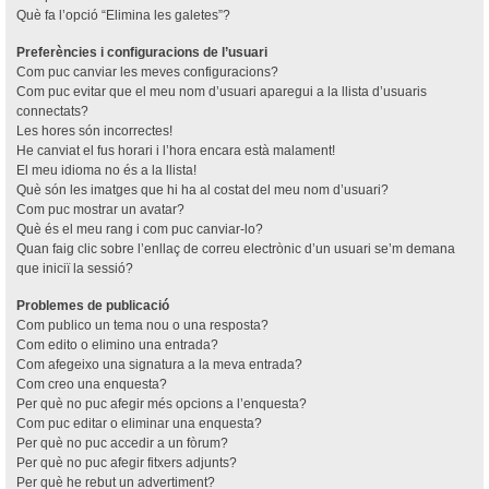
Què fa l’opció “Elimina les galetes”?
Preferències i configuracions de l’usuari
Com puc canviar les meves configuracions?
Com puc evitar que el meu nom d’usuari aparegui a la llista d’usuaris
connectats?
Les hores són incorrectes!
He canviat el fus horari i l’hora encara està malament!
El meu idioma no és a la llista!
Què són les imatges que hi ha al costat del meu nom d’usuari?
Com puc mostrar un avatar?
Què és el meu rang i com puc canviar-lo?
Quan faig clic sobre l’enllaç de correu electrònic d’un usuari se’m demana
que iniciï la sessió?
Problemes de publicació
Com publico un tema nou o una resposta?
Com edito o elimino una entrada?
Com afegeixo una signatura a la meva entrada?
Com creo una enquesta?
Per què no puc afegir més opcions a l’enquesta?
Com puc editar o eliminar una enquesta?
Per què no puc accedir a un fòrum?
Per què no puc afegir fitxers adjunts?
Per què he rebut un advertiment?