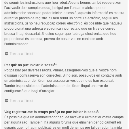
de seguir les instruccions que heu rebut. Alguns fòrums també requereixen
l’activació dels comptes nous, ja sigui per l’usuari mateix o per un
administrador abans de poder iniciar la sessió; aquesta informació es mostra
durant el procés de registre. Si heu rebut un correu electrònic, seguiu les
instruccions. Si no heu rebut cap correu electrònic, és possible que hagueu
proporcionat una adreça electrònica incorrecta o que un filtre de correu
brossa l’hagi descartat. Si esteu segur que l’adreça electrònica que heu
proporcionat és correcta, proveu de posar-vos en contacte amb
l’administrador.
Torna a l’inici
Per què no puc iniciar la sessió?
Pot passar per diverses raons. Primer, assegureu-vos que el vostre nom
d’usuari i contrasenya són correctes. Si ho són, poseu-vos en contacte amb
un administrador del fòrum per assegurar-vos que no us han expulsat.
També és possible que l’administrador del fòrum tingui un error de
configuració que hagi d’arreglar.
Torna a l’inici
Vaig registrar-me fa temps però ja no puc iniciar la sessió!
És possible que un administrador hagi desactivat o eliminat el vostre compte
per alguna raó. També hi ha alguns fòrums que eliminen periòdicament els
usuaris que no hagin publicat res en molt de temps per tal de reduir la mida