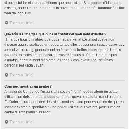
si pot instal·lar el paquet d’idioma que necessiteu. Si el paquet d’idioma no
existeix, podeu crear una traducció nova. Podeu trobar més informació al lloc
web del
phpBB
®.
Torna a l’inici
Què són les imatges que hi ha al costat del meu nom d’usuari?
Hi ha dos tipus d’imatges que poden aparèixer al costat del vostre nom
d’usuari quan visualitzeu entrades. Una d’elles pot ser una imatge associada
amb el vostre rang, generalment en forma d’estrelles, blocs o punts i indica
quantes entrades heu publicat o el vostre estatus al fòrum. Un altre tipus
d’imatge, habitualment més gran, es coneix com avatar i sol ser única i
personal per cada usuari.
Torna a l’inici
Com puc mostrar un avatar?
Al tauler de Control de l’usuari, a la secció "Perfil", podeu afegir un avatar
utilitzant un dels quatre mètodes següents: gravatar, galeria, remot o penjat.
És l’administrador qui decideix si els avatars estan permesos i tria de quines
maneres estan disponibles. Si no podeu utilitzar els avatars, poseu-vos en
contacte amb l’administrador.
Torna a l’inici