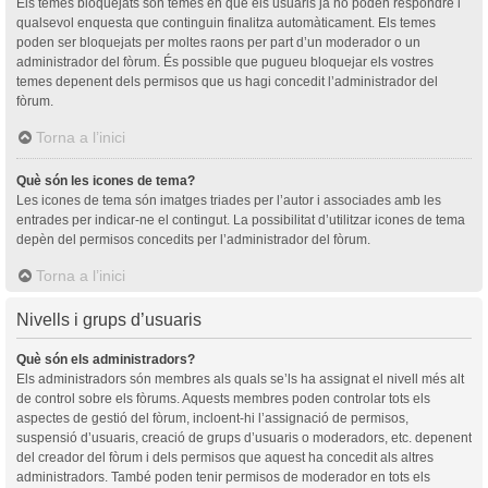
Els temes bloquejats són temes en què els usuaris ja no poden respondre i
qualsevol enquesta que continguin finalitza automàticament. Els temes
poden ser bloquejats per moltes raons per part d’un moderador o un
administrador del fòrum. És possible que pugueu bloquejar els vostres
temes depenent dels permisos que us hagi concedit l’administrador del
fòrum.
Torna a l’inici
Què són les icones de tema?
Les icones de tema són imatges triades per l’autor i associades amb les
entrades per indicar-ne el contingut. La possibilitat d’utilitzar icones de tema
depèn del permisos concedits per l’administrador del fòrum.
Torna a l’inici
Nivells i grups d’usuaris
Què són els administradors?
Els administradors són membres als quals se’ls ha assignat el nivell més alt
de control sobre els fòrums. Aquests membres poden controlar tots els
aspectes de gestió del fòrum, incloent-hi l’assignació de permisos,
suspensió d’usuaris, creació de grups d’usuaris o moderadors, etc. depenent
del creador del fòrum i dels permisos que aquest ha concedit als altres
administradors. També poden tenir permisos de moderador en tots els