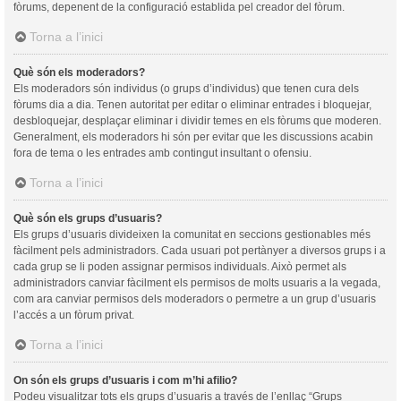
fòrums, depenent de la configuració establida pel creador del fòrum.
Torna a l’inici
Què són els moderadors?
Els moderadors són individus (o grups d’individus) que tenen cura dels
fòrums dia a dia. Tenen autoritat per editar o eliminar entrades i bloquejar,
desbloquejar, desplaçar eliminar i dividir temes en els fòrums que moderen.
Generalment, els moderadors hi són per evitar que les discussions acabin
fora de tema o les entrades amb contingut insultant o ofensiu.
Torna a l’inici
Què són els grups d’usuaris?
Els grups d’usuaris divideixen la comunitat en seccions gestionables més
fàcilment pels administradors. Cada usuari pot pertànyer a diversos grups i a
cada grup se li poden assignar permisos individuals. Això permet als
administradors canviar fàcilment els permisos de molts usuaris a la vegada,
com ara canviar permisos dels moderadors o permetre a un grup d’usuaris
l’accés a un fòrum privat.
Torna a l’inici
On són els grups d’usuaris i com m’hi afilio?
Podeu visualitzar tots els grups d’usuaris a través de l’enllaç “Grups