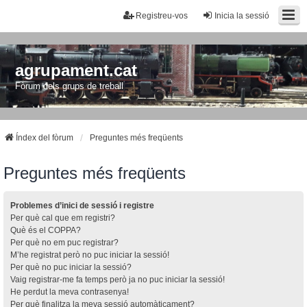
Registreu-vos
Inicia la sessió
agrupament.cat
Fòrum dels grups de treball
Índex del fòrum
Preguntes més freqüents
Preguntes més freqüents
Problemes d’inici de sessió i registre
Per què cal que em registri?
Què és el COPPA?
Per què no em puc registrar?
M’he registrat però no puc iniciar la sessió!
Per què no puc iniciar la sessió?
Vaig registrar-me fa temps però ja no puc iniciar la sessió!
He perdut la meva contrasenya!
Per què finalitza la meva sessió automàticament?