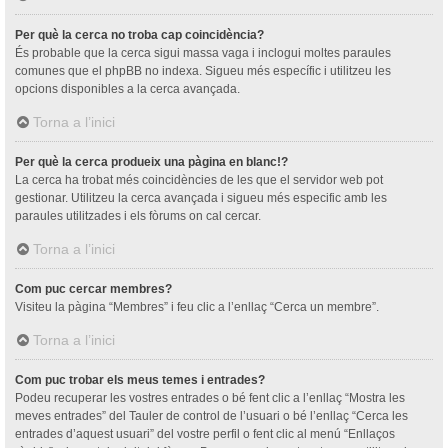
Per què la cerca no troba cap coincidència?
És probable que la cerca sigui massa vaga i inclogui moltes paraules
comunes que el phpBB no indexa. Sigueu més específic i utilitzeu les
opcions disponibles a la cerca avançada.
Torna a l’inici
Per què la cerca produeix una pàgina en blanc!?
La cerca ha trobat més coincidències de les que el servidor web pot
gestionar. Utilitzeu la cerca avançada i sigueu més especific amb les
paraules utilitzades i els fòrums on cal cercar.
Torna a l’inici
Com puc cercar membres?
Visiteu la pàgina “Membres” i feu clic a l’enllaç “Cerca un membre”.
Torna a l’inici
Com puc trobar els meus temes i entrades?
Podeu recuperar les vostres entrades o bé fent clic a l’enllaç “Mostra les
meves entrades” del Tauler de control de l’usuari o bé l’enllaç “Cerca les
entrades d’aquest usuari” del vostre perfil o fent clic al menú “Enllaços