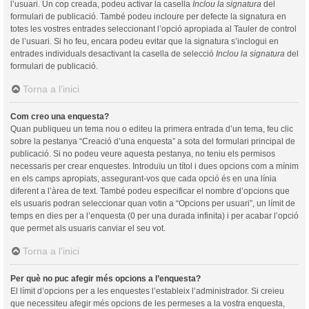
l’usuari. Un cop creada, podeu activar la casella
Inclou la signatura
del
formulari de publicació. També podeu incloure per defecte la signatura en
totes les vostres entrades seleccionant l’opció apropiada al Tauler de control
de l’usuari. Si ho feu, encara podeu evitar que la signatura s’inclogui en
entrades individuals desactivant la casella de selecció
Inclou la signatura
del
formulari de publicació.
Torna a l’inici
Com creo una enquesta?
Quan publiqueu un tema nou o editeu la primera entrada d’un tema, feu clic
sobre la pestanya “Creació d’una enquesta” a sota del formulari principal de
publicació. Si no podeu veure aquesta pestanya, no teniu els permisos
necessaris per crear enquestes. Introduïu un títol i dues opcions com a mínim
en els camps apropiats, assegurant-vos que cada opció és en una línia
diferent a l’àrea de text. També podeu especificar el nombre d’opcions que
els usuaris podran seleccionar quan votin a “Opcions per usuari”, un límit de
temps en dies per a l’enquesta (0 per una durada infinita) i per acabar l’opció
que permet als usuaris canviar el seu vot.
Torna a l’inici
Per què no puc afegir més opcions a l’enquesta?
El límit d’opcions per a les enquestes l’estableix l’administrador. Si creieu
que necessiteu afegir més opcions de les permeses a la vostra enquesta,