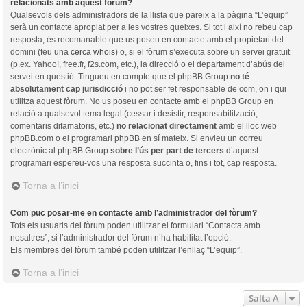
relacionats amb aquest fòrum?
Qualsevols dels administradors de la llista que pareix a la pàgina “L’equip”
serà un contacte apropiat per a les vostres queixes. Si tot i així no rebeu cap
resposta, és recomanable que us poseu en contacte amb el propietari del
domini (feu una
cerca whois
) o, si el fòrum s’executa sobre un servei gratuït
(p.ex. Yahoo!, free.fr, f2s.com, etc.), la direcció o el departament d’abús del
servei en questió. Tingueu en compte que el phpBB Group
no té
absolutament cap jurisdicció
i no pot ser fet responsable de com, on i qui
utilitza aquest fòrum. No us poseu en contacte amb el phpBB Group en
relació a qualsevol tema legal (cessar i desistir, responsabilització,
comentaris difamatoris, etc.)
no relacionat directament
amb el lloc web
phpBB.com o el programari phpBB en sí mateix. Si envieu un correu
electrònic al phpBB Group
sobre l’ús per part de tercers
d’aquest
programari espereu-vos una resposta succinta o, fins i tot, cap resposta.
Torna a l’inici
Com puc posar-me en contacte amb l’administrador del fòrum?
Tots els usuaris del fòrum poden utilitzar el formulari “Contacta amb
nosaltres”, si l’administrador del fòrum n’ha habilitat l’opció.
Els membres del fòrum també poden utilitzar l’enllaç “L’equip”.
Torna a l’inici
Salta A