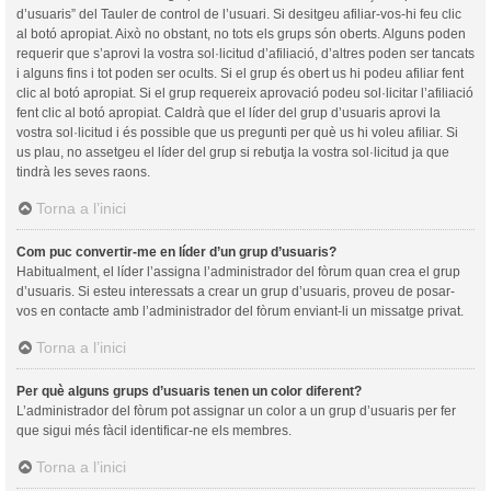
d’usuaris” del Tauler de control de l’usuari. Si desitgeu afiliar-vos-hi feu clic
al botó apropiat. Això no obstant, no tots els grups són oberts. Alguns poden
requerir que s’aprovi la vostra sol·licitud d’afiliació, d’altres poden ser tancats
i alguns fins i tot poden ser ocults. Si el grup és obert us hi podeu afiliar fent
clic al botó apropiat. Si el grup requereix aprovació podeu sol·licitar l’afiliació
fent clic al botó apropiat. Caldrà que el líder del grup d’usuaris aprovi la
vostra sol·licitud i és possible que us pregunti per què us hi voleu afiliar. Si
us plau, no assetgeu el líder del grup si rebutja la vostra sol·licitud ja que
tindrà les seves raons.
Torna a l’inici
Com puc convertir-me en líder d’un grup d’usuaris?
Habitualment, el líder l’assigna l’administrador del fòrum quan crea el grup
d’usuaris. Si esteu interessats a crear un grup d’usuaris, proveu de posar-
vos en contacte amb l’administrador del fòrum enviant-li un missatge privat.
Torna a l’inici
Per què alguns grups d’usuaris tenen un color diferent?
L’administrador del fòrum pot assignar un color a un grup d’usuaris per fer
que sigui més fàcil identificar-ne els membres.
Torna a l’inici