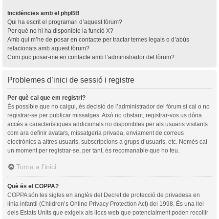
Incidències amb el phpBB
Qui ha escrit el programari d’aquest fòrum?
Per què no hi ha disponible la funció X?
Amb qui m’he de posar en contacte per tractar temes legals o d’abús
relacionats amb aquest fòrum?
Com puc posar-me en contacte amb l’administrador del fòrum?
Problemes d’inici de sessió i registre
Per què cal que em registri?
És possible que no calgui, és decisió de l’administrador del fòrum si cal o no
registrar-se per publicar missatges. Això no obstant, registrar-vos us dóna
accés a característiques addicionals no disponibles per als usuaris visitants
com ara definir avatars, missatgeria privada, enviament de correus
electrònics a altres usuaris, subscripcions a grups d’usuaris, etc. Només cal
un moment per registrar-se, per tant, és recomanable que ho feu.
Torna a l’inici
Què és el COPPA?
COPPA són les sigles en anglès del Decret de protecció de privadesa en
línia infantil (Children’s Online Privacy Protection Act) del 1998. És una llei
dels Estats Units que exigeix als llocs web que potencialment poden recollir