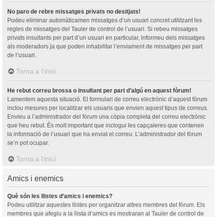
No paro de rebre missatges privats no desitjats!
Podeu eliminar automàticamen missatges d’un usuari concret utilitzant les
regles de missatges del Tauler de control de l’usuari. Si rebeu missatges
privats insultants per part d’un usuari en particular, informeu dels missatges
als moderadors ja que poden inhabilitar l’enviament de missatges per part
de l’usuari.
Torna a l’inici
He rebut correu brossa o insultant per part d’algú en aquest fòrum!
Lamentem aquesta situació. El formulari de correu electrònic d’aquest fòrum
inclou mesures per localitzar els usuaris que envien aquest tipus de correus.
Envieu a l’administrador del fòrum una còpia completa del correu electrònic
que heu rebut. És molt important que inclogui les capçaleres que contenen
la informació de l’usuari que ha enviat el correu. L’administrador del fòrum
se’n pot ocupar.
Torna a l’inici
Amics i enemics
Què són les llistes d’amics i enemics?
Podeu utilitzar aquestes llistes per organitzar altres membres del fòrum. Els
membres que afegiu a la llista d’amics es mostraran al Tauler de control de