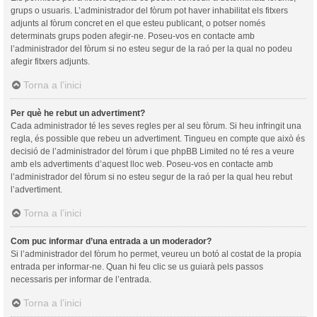
grups o usuaris. L’administrador del fòrum pot haver inhabilitat els fitxers
adjunts al fòrum concret en el que esteu publicant, o potser només
determinats grups poden afegir-ne. Poseu-vos en contacte amb
l’administrador del fòrum si no esteu segur de la raó per la qual no podeu
afegir fitxers adjunts.
Torna a l’inici
Per què he rebut un advertiment?
Cada administrador té les seves regles per al seu fòrum. Si heu infringit una
regla, és possible que rebeu un advertiment. Tingueu en compte que això és
decisió de l’administrador del fòrum i que phpBB Limited no té res a veure
amb els advertiments d’aquest lloc web. Poseu-vos en contacte amb
l’administrador del fòrum si no esteu segur de la raó per la qual heu rebut
l’advertiment.
Torna a l’inici
Com puc informar d’una entrada a un moderador?
Si l’administrador del fòrum ho permet, veureu un botó al costat de la propia
entrada per informar-ne. Quan hi feu clic se us guiarà pels passos
necessaris per informar de l’entrada.
Torna a l’inici