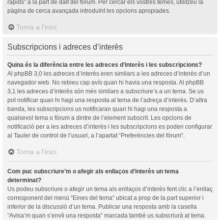
ràpids” a la part de dalt del fòrum. Per cercar els vostres temes, utilitzeu la
pàgina de cerca avançada introduïnt les opcions apropiades.
Torna a l’inici
Subscripcions i adreces d’interès
Quina és la diferència entre les adreces d’interès i les subscripcions?
Al phpBB 3,0 les adreces d’interès eren similars a les adreces d’interès d’un
navegador web. No rebieu cap avís quan hi havia una resposta. Al phpBB
3,1 les adreces d’interès són més similars a subscriure’s a un tema. Se us
pot notificar quan hi hagi una resposta al tema de l’adreça d’interès. D’altra
banda, les subscripcions us notificaran quan hi hagi una resposta a
qualsevol tema o fòrum a dintre de l’element subscrit. Les opcions de
notificació per a les adreces d’interès i les subscripcions es poden configurar
al Tauler de control de l’usuari, a l’apartat “Preferències del fòrum”.
Torna a l’inici
Com puc subscriure’m o afegir als enllaços d’interès un tema
determinat?
Us podeu subscriure o afegir un tema als enllaços d’interès fent clic a l’enllaç
corresponent del menú “Eines del tema” ubicat a prop de la part superior i
inferior de la discussió d’un tema. Publicar una resposta amb la casella
“Avisa’m quan s’envïi una resposta” marcada també us subscriurà al tema.