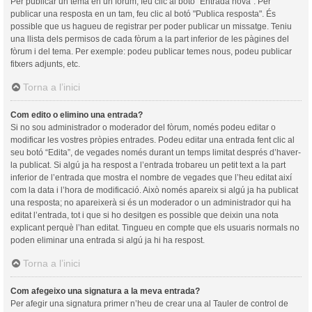
Per publicar un tema en un fòrum, feu clic al botó "Entrada nova". Per
publicar una resposta en un tam, feu clic al botó "Publica resposta". És
possible que us hagueu de registrar per poder publicar un missatge. Teniu
una llista dels permisos de cada fòrum a la part inferior de les pàgines del
fòrum i del tema. Per exemple: podeu publicar temes nous, podeu publicar
fitxers adjunts, etc.
Torna a l’inici
Com edito o elimino una entrada?
Si no sou administrador o moderador del fòrum, només podeu editar o
modificar les vostres pròpies entrades. Podeu editar una entrada fent clic al
seu botó “Edita”, de vegades només durant un temps limitat després d’haver-
la publicat. Si algú ja ha respost a l’entrada trobareu un petit text a la part
inferior de l’entrada que mostra el nombre de vegades que l’heu editat així
com la data i l’hora de modificació. Això només apareix si algú ja ha publicat
una resposta; no apareixerà si és un moderador o un administrador qui ha
editat l’entrada, tot i que si ho desitgen es possible que deixin una nota
explicant perquè l’han editat. Tingueu en compte que els usuaris normals no
poden eliminar una entrada si algú ja hi ha respost.
Torna a l’inici
Com afegeixo una signatura a la meva entrada?
Per afegir una signatura primer n’heu de crear una al Tauler de control de