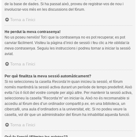
de la base de dades. Si ha passat això, proveu de registrar-vos de nou i
involucrar-vos més en les discussions del fòrum.
Torna a l’inici
He perdut la meva contrasenya!
No us poseu nerviós! Tot i que la contrasenya no es pot recuperar, es pot
canviar fàcilment. Visiteu la pàgina d’inici de sessió i feu clic a
He oblidat la
meva contrasenya
. Seguiu les instruccions i podreu tornar a iniciar la sessió
aviat.
Torna a l’inici
Per què finalitza la meva sessió automàticament?
Si no seleccioneu la casella
Recorda’m
quan inicieu la sessió, el fòrum
només mantindrà la sessió activa durant un període de temps predefinit. Això
evita l’ús il·lícit del vostre compte per algú altre. Per mantenir la sessió activa,
seleccioneu la casella “Recorda’m” en iniciar-la. Això no és recomanable si
accediu al fòrum des d’un ordinador compartit p.ex. en una biblioteca, un
cibercafè, una aula d’ordinadors a la universitat, etc. Si no podeu veure la
casella, vol dir que un administrador del fòrum ha inhabilitat aquesta funció.
Torna a l’inici
Què fa l’opció “Elimina les galetes”?