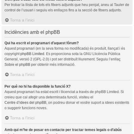
Per trobar la llista de tots els fitxers adjunts que heu penjat, aneu al Tauler de
control de l’usuari i seguiu els enllaços fins a la secció de fitxers adjunts.
Torna a l’inici
Incidències amb el phpBB
Qui ha escrit el programari d’aquest fòrum?
Aquest programari (en la seva forma no modificada) és produït, llançat i és
copyright
phpBB Limited
. Es proporciona sota la GNU Llicència Pública
General, versió 2 (GPL-2.0) i pot ser distribuït lliurement. Seguiu l’enllaç
Sobre el phpBB
per obtenir més informació.
Torna a l’inici
Per què no hi ha disponible la funció X?
Aquest programari ha estat escrit i llicenciat a través de phpBB Limited. Si
creieu que cal afegir una determinada funció, visiteu el
Centre d’idees del phpBB
, on podreu donar el vostre suport a idees existents
o suggerir funcions noves.
Torna a l’inici
Amb qui m’he de posar en contacte per tractar temes legals o d’abús