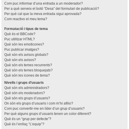
Com puc informar d’una entrada a un moderador?
Per a què serveix el botó “Desa” del formulari de publicació?
Per què cal que la meva entrada sigui aprovada?
Com reactivo el meu tema?
Formatació i tipus de tema
Què és el BBCode?
Puc utilitzar HTML?
Què són les emoticones?
Puc publicar imatges?
Què són els avisos globals?
Què són els avisos?
Què són els temes recurrents?
Què són els temes bloquejats?
Què són les icones de tema?
Nivells i grups d’usuaris
Què són els administradors?
Què són els moderadors?
Què són els grups d’usuaris?
On són els grups d’usuaris i com m’hi afilio?
Com puc convertir-me en líder d’un grup d’usuaris?
Per què alguns grups d’usuaris tenen un color diferent?
Què és un “grup per defecte”?
Què és l’enllaç “L’equip”?