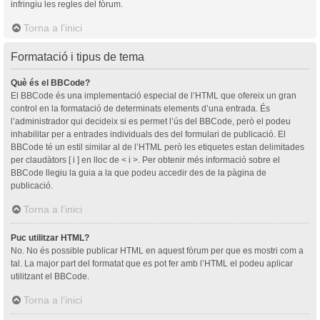
infringiu les regles del fòrum.
Torna a l’inici
Formatació i tipus de tema
Què és el BBCode?
El BBCode és una implementació especial de l’HTML que ofereix un gran
control en la formatació de determinats elements d’una entrada. És
l’administrador qui decideix si es permet l’ús del BBCode, però el podeu
inhabilitar per a entrades individuals des del formulari de publicació. El
BBCode té un estil similar al de l’HTML però les etiquetes estan delimitades
per claudàtors [ i ] en lloc de < i >. Per obtenir més informació sobre el
BBCode llegiu la guia a la que podeu accedir des de la pàgina de
publicació.
Torna a l’inici
Puc utilitzar HTML?
No. No és possible publicar HTML en aquest fòrum per que es mostri com a
tal. La major part del formatat que es pot fer amb l’HTML el podeu aplicar
utilitzant el BBCode.
Torna a l’inici