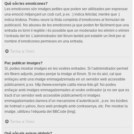
Què són les emoticones?
Les emoticones són imatges petites que poden ser utilitzades per expressar
una emoció mitjançant un codi curt, p.ex. :) indica felicitat, mentre que :(
indica tristesa. Podeu veure la llista completa d’emoticones al formulari de
publicació. No abuseu de les emoticones ja que poden fer fàcilment que una
entrada es torni il·legible i és possible que un moderador les elimini o elimini
l’entrada del tot. L’administrador del fòrum també pot establir un límit per al
nombre d’emoticones permeses en una entrada.
Torna a l’inici
Puc publicar imatges?
Sí, podeu mostrar imatges en les vostres entrades. Si l’administrador permet
els fitxers adjunts, podeu penjar la imatge al fòrum. Si no és així, cal que
enllaçeu amb una imatge emmagatzemada en un servidor web accessible
públicament, p.ex. http://www.exemple.cat/la-meva-foto.gif. No podeu
enllaçar amb imatges emmagatzemades al vostre ordinador (a no ser que es
tracti d’un servidor web accessible públicament) ni imatges
emmagatzemades darrera d’un mecanisme d’autenticació , p.ex. les bústies
de hotmail o yahoo, llocs web protegits amb contrasenya, etc. Per mostrar la
imatge, utilitzeu l’etiqueta del BBCode [img].
Torna a l’inici
Què són els avisos globals?