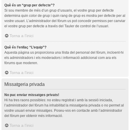
Què és un “grup per defecte”?
Si sou membre de més d’un grup d’usuaris, el vostre grup per defecte
determina quin color de grup i quin rang de grup es mostra per defecte per al
vostre usuari. L’administrador del fòrum us pot concedir permisos per canviar
el vostre grup per defecte a través del Tauler de control de l’usuari.
Torna a l’inici
Què és l’enllaç “L’equip”?
Aquesta pàgina us proporciona una llista del personal del fòrum, incloent-hi
els administradors i els moderadors i informació addicional com ara els
fòrums que moderen.
Torna a l’inici
Missatgeria privada
No puc enviar missatges privats!
Hi ha tres raons possibles: no esteu registrat i amb la sessió iniciada,
l’administrador del fòrum ha inhabilitat la missatgeria privada o no permet al
vostre usuari enviar missatges. Poseu-vos en contacte amb l’administrador
del fòrum per obtenir més informació.
Torna a l’inici