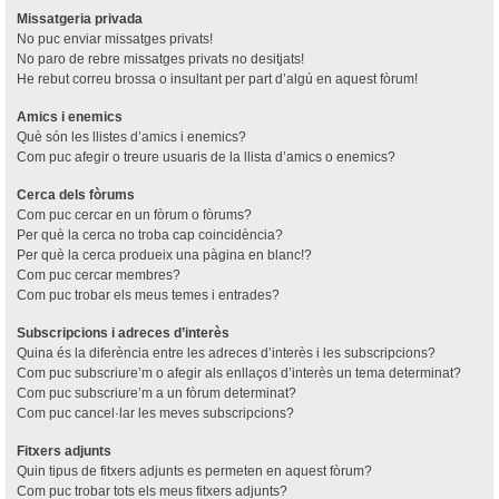
Missatgeria privada
No puc enviar missatges privats!
No paro de rebre missatges privats no desitjats!
He rebut correu brossa o insultant per part d’algú en aquest fòrum!
Amics i enemics
Què són les llistes d’amics i enemics?
Com puc afegir o treure usuaris de la llista d’amics o enemics?
Cerca dels fòrums
Com puc cercar en un fòrum o fòrums?
Per què la cerca no troba cap coincidència?
Per què la cerca produeix una pàgina en blanc!?
Com puc cercar membres?
Com puc trobar els meus temes i entrades?
Subscripcions i adreces d’interès
Quina és la diferència entre les adreces d’interès i les subscripcions?
Com puc subscriure’m o afegir als enllaços d’interès un tema determinat?
Com puc subscriure’m a un fòrum determinat?
Com puc cancel·lar les meves subscripcions?
Fitxers adjunts
Quin tipus de fitxers adjunts es permeten en aquest fòrum?
Com puc trobar tots els meus fitxers adjunts?