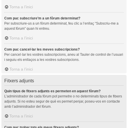
Torna a l’inici
Com puc subscriure’m a un fòrum determinat?
Per subscriure-us a un fòrum determinat, feu clic a l’enllaç “Subscriu-me a
aquest fòrum” quan hi entreu.
Torna a l’inici
Com puc cancel·lar les meves subscripcions?
Per cancel·lar les vostres subscripcions, aneu al Tauler de control de l’usuari
i seguiu els enllaços a les vostres subscripcions.
Torna a l’inici
Fitxers adjunts
Quin tipus de fitxers adjunts es permeten en aquest fòrum?
L’administrador de cada fòrum pot permetre o no determinats tipus de fitxers
adjunts. Si no esteu segur de què es permet penjar, poseu-vos en contacte
amb l’administrador del fòrum.
Torna a l’inici
Com puc trobar tots els meus fitxers adjunts?