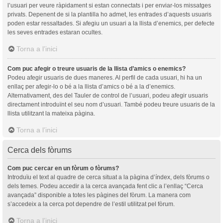
l’usuari per veure ràpidament si estan connectats i per enviar-los missatges
privats. Depenent de si la plantilla ho admet, les entrades d’aquests usuaris
poden estar ressaltades. Si afegiu un usuari a la llista d’enemics, per defecte
les seves entrades estaran ocultes.
Torna a l’inici
Com puc afegir o treure usuaris de la llista d’amics o enemics?
Podeu afegir usuaris de dues maneres. Al perfil de cada usuari, hi ha un
enllaç per afegir-lo o bé a la llista d’amics o bé a la d’enemics.
Alternativament, des del Tauler de control de l’usuari, podeu afegir usuaris
directament introduïnt el seu nom d’usuari. També podeu treure usuaris de la
llista utilitzant la mateixa pàgina.
Torna a l’inici
Cerca dels fòrums
Com puc cercar en un fòrum o fòrums?
Introduïu el text al quadre de cerca situat a la pàgina d’índex, dels fòrums o
dels temes. Podeu accedir a la cerca avançada fent clic a l’enllaç “Cerca
avançada” disponible a totes les pàgines del fòrum. La manera com
s’accedeix a la cerca pot dependre de l’estil utilitzat pel fòrum.
Torna a l’inici