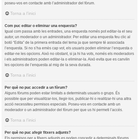
poseu-vos en contacte amb l’administrador del fòrum.
Torna a l’inici
Com puc editar o eliminar una enquesta?
Igual com passa amb les entrades, una enquesta només pot editar-la el seu
autor, un moderador o un administrador. Per editar una enquesta feu clic al
botó “Edita” de la primera entrada del tema ja que sempre té associada
l’enquesta. Si no s’ha emès cap vot, els usuaris poden eliminar l’enquesta o
editar-ne les opcions. Això no obstant, si ja hi ha vots, només els moderadors
i els administradors poden editar-la o eliminar-la. Això evita que es canvïin
les opcions de l’enquesta al mig de la seva durada.
Torna a l’inici
Per què no puc accedir a un fòrum?
Alguns fòrums poden estar limitats a determinats usuaris o grups. És
possible que per visualitzar-los, llegir-los, publicar-hi o realitzar-hi una altra
acció necessiteu permisos especials. Poseu-vos en contacte amb un
moderador o un administrador del fòrum per que us hi permeti l’accés.
Torna a l’inici
Per què no puc afegir fitxers adjunts?
Els permisos per a fitxers adjunts es poden concedir a determinats fòrums,