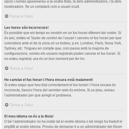
opció i només apareixereu a la vostra llista, la dels administradors, i la dels
moderadors. Se us comptarà com a usuari ocult.
Torna a l’inici
Les hores són incorrectes!
És possible que els temps es mostrin en un fus horari diferent del vostre. Si
és així, visiteu el Tauler de control de l’usuari i canvieu el fus horari per que
coincideixi amb el de la zona on us trobeu, p.ex. Londres, París, Nova York,
Sydney, etc. Tingueu en compte que, com passa amb la majoria de
configuracions, només els usuaris registrats poden canviar el fus horari. Si
no esteu registrat, ara és un bon moment per fer-ho.
Torna a l’inici
He canviat el fus horari i l’hora encara està malament!
Si esteu segur que heu triat correctament el fus horari i l’hora encara és
incorrecta, llavors l’hora del servidor web és errònia. Si us plau, aviseu
l’administrador per que arregli el problema.
Torna a l’inici
El meu idioma no és a la llista!
O bé l’administrador no ha instal·lat el vostre idioma o bé ningú ha traduït el
phpBB al vostre idioma. Proveu de demanar-li a un administrador del fòrum