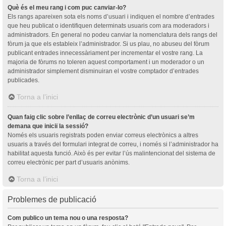
Què és el meu rang i com puc canviar-lo?
Els rangs apareixen sota els noms d’usuari i indiquen el nombre d’entrades
que heu publicat o identifiquen determinats usuaris com ara moderadors i
administradors. En general no podeu canviar la nomenclatura dels rangs del
fòrum ja que els estableix l’administrador. Si us plau, no abuseu del fòrum
publicant entrades innecessàriament per incrementar el vostre rang. La
majoria de fòrums no toleren aquest comportament i un moderador o un
administrador simplement disminuiran el vostre comptador d’entrades
publicades.
Torna a l’inici
Quan faig clic sobre l’enllaç de correu electrònic d’un usuari se’m
demana que iniciï la sessió?
Només els usuaris registrats poden enviar correus electrònics a altres
usuaris a través del formulari integrat de correu, i només si l’administrador ha
habilitat aquesta funció. Això és per evitar l’ús malintencionat del sistema de
correu electrònic per part d’usuaris anònims.
Torna a l’inici
Problemes de publicació
Com publico un tema nou o una resposta?