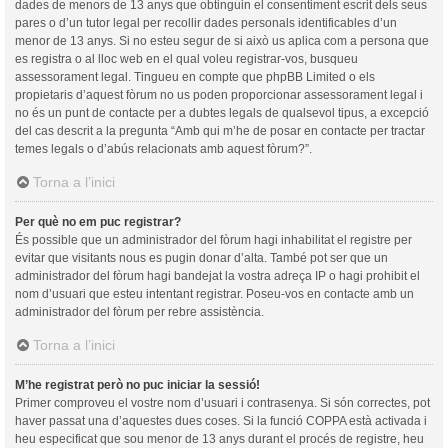
dades de menors de 13 anys que obtinguin el consentiment escrit dels seus
pares o d’un tutor legal per recollir dades personals identificables d’un
menor de 13 anys. Si no esteu segur de si això us aplica com a persona que
es registra o al lloc web en el qual voleu registrar-vos, busqueu
assessorament legal. Tingueu en compte que phpBB Limited o els
propietaris d’aquest fòrum no us poden proporcionar assessorament legal i
no és un punt de contacte per a dubtes legals de qualsevol tipus, a excepció
del cas descrit a la pregunta “Amb qui m’he de posar en contacte per tractar
temes legals o d’abús relacionats amb aquest fòrum?”.
Torna a l’inici
Per què no em puc registrar?
És possible que un administrador del fòrum hagi inhabilitat el registre per
evitar que visitants nous es pugin donar d’alta. També pot ser que un
administrador del fòrum hagi bandejat la vostra adreça IP o hagi prohibit el
nom d’usuari que esteu intentant registrar. Poseu-vos en contacte amb un
administrador del fòrum per rebre assistència.
Torna a l’inici
M’he registrat però no puc iniciar la sessió!
Primer comproveu el vostre nom d’usuari i contrasenya. Si són correctes, pot
haver passat una d’aquestes dues coses. Si la funció COPPA està activada i
heu especificat que sou menor de 13 anys durant el procés de registre, heu