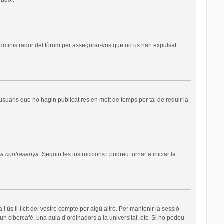
administrador del fòrum per assegurar-vos que no us han expulsat.
uaris que no hagin publicat res en molt de temps per tal de reduir la
va contrasenya
. Seguiu les instruccions i podreu tornar a iniciar la
’ús il·lícit del vostre compte per algú altre. Per mantenir la sessió
un cibercafè, una aula d’ordinadors a la universitat, etc. Si no podeu