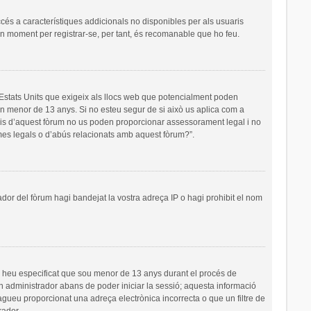
ccés a característiques addicionals no disponibles per als usuaris
 un moment per registrar-se, per tant, és recomanable que ho feu.
s Estats Units que exigeix als llocs web que potencialment poden
’un menor de 13 anys. Si no esteu segur de si això us aplica com a
ris d’aquest fòrum no us poden proporcionar assessorament legal i no
emes legals o d’abús relacionats amb aquest fòrum?”.
ador del fòrum hagi bandejat la vostra adreça IP o hagi prohibit el nom
i heu especificat que sou menor de 13 anys durant el procés de
un administrador abans de poder iniciar la sessió; aquesta informació
hagueu proporcionat una adreça electrònica incorrecta o que un filtre de
rador.