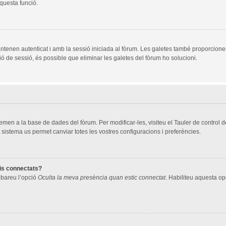
aquesta funció.
ntenen autenticat i amb la sessió iniciada al fòrum. Les galetes també proporcione
ció de sessió, és possible que eliminar les galetes del fòrum ho solucioni.
men a la base de dades del fòrum. Per modificar-les, visiteu el Tauler de control de 
 sistema us permet canviar totes les vostres configuracions i preferències.
ris connectats?
robareu l’opció
Oculta la meva presència quan estic connectat
. Habiliteu aquesta opc