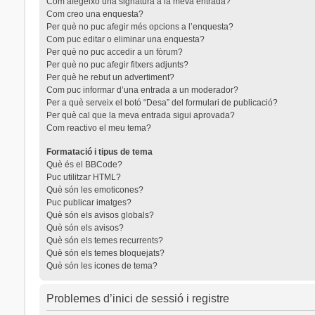
Com afegeixo una signatura a la meva entrada?
Com creo una enquesta?
Per què no puc afegir més opcions a l’enquesta?
Com puc editar o eliminar una enquesta?
Per què no puc accedir a un fòrum?
Per què no puc afegir fitxers adjunts?
Per què he rebut un advertiment?
Com puc informar d’una entrada a un moderador?
Per a què serveix el botó “Desa” del formulari de publicació?
Per què cal que la meva entrada sigui aprovada?
Com reactivo el meu tema?
Formatació i tipus de tema
Què és el BBCode?
Puc utilitzar HTML?
Què són les emoticones?
Puc publicar imatges?
Què són els avisos globals?
Què són els avisos?
Què són els temes recurrents?
Què són els temes bloquejats?
Què són les icones de tema?
Problemes d’inici de sessió i registre