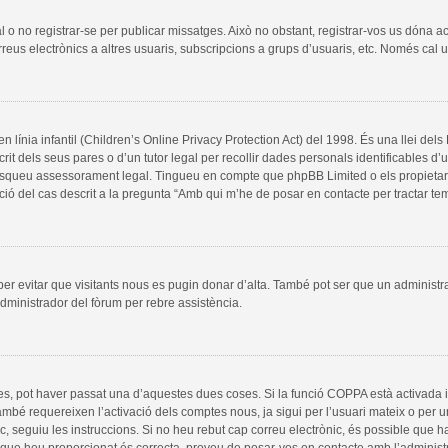
al o no registrar-se per publicar missatges. Això no obstant, registrar-vos us dóna a
rreus electrònics a altres usuaris, subscripcions a grups d’usuaris, etc. Només cal
línia infantil (Children’s Online Privacy Protection Act) del 1998. És una llei del
it dels seus pares o d’un tutor legal per recollir dades personals identificables d
, busqueu assessorament legal. Tingueu en compte que phpBB Limited o els propieta
ció del cas descrit a la pregunta “Amb qui m’he de posar en contacte per tractar t
 per evitar que visitants nous es pugin donar d’alta. També pot ser que un administr
dministrador del fòrum per rebre assistència.
es, pot haver passat una d’aquestes dues coses. Si la funció COPPA està activada 
ambé requereixen l’activació dels comptes nous, ja sigui per l’usuari mateix o per 
ic, seguiu les instruccions. Si no heu rebut cap correu electrònic, és possible que 
a que heu proporcionat és correcta, proveu de posar-vos en contacte amb l’administ