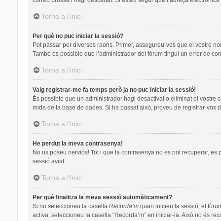
Torna a l’inici
Per què no puc iniciar la sessió?
Pot passar per diverses raons. Primer, assegureu-vos que el vostre no
També és possible que l’administrador del fòrum tingui un error de con
Torna a l’inici
Vaig registrar-me fa temps però ja no puc iniciar la sessió!
És possible que un administrador hagi desactivat o eliminat el vostre 
mida de la base de dades. Si ha passat això, proveu de registrar-vos d
Torna a l’inici
He perdut la meva contrasenya!
No us poseu nerviós! Tot i que la contrasenya no es pot recuperar, es pot
sessió aviat.
Torna a l’inici
Per què finalitza la meva sessió automàticament?
Si no seleccioneu la casella
Recorda’m
quan inicieu la sessió, el fòru
activa, seleccioneu la casella “Recorda’m” en iniciar-la. Això no és re