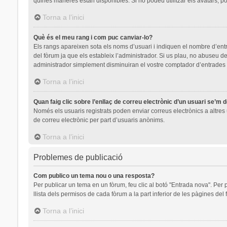
quines maneres estan disponibles. Si no podeu utilitzar els avatars, p
Torna a l’inici
Què és el meu rang i com puc canviar-lo?
Els rangs apareixen sota els noms d’usuari i indiquen el nombre d’en
del fòrum ja que els estableix l’administrador. Si us plau, no abuseu
administrador simplement disminuiran el vostre comptador d’entrades
Torna a l’inici
Quan faig clic sobre l’enllaç de correu electrònic d’un usuari se’m 
Només els usuaris registrats poden enviar correus electrònics a altres u
de correu electrònic per part d’usuaris anònims.
Torna a l’inici
Problemes de publicació
Com publico un tema nou o una resposta?
Per publicar un tema en un fòrum, feu clic al botó "Entrada nova". Per 
llista dels permisos de cada fòrum a la part inferior de les pàgines del
Torna a l’inici