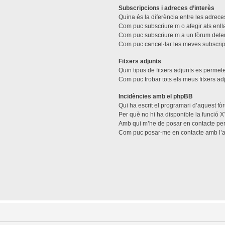
Subscripcions i adreces d’interès
Quina és la diferència entre les adreces
Com puc subscriure’m o afegir als enll
Com puc subscriure’m a un fòrum dete
Com puc cancel·lar les meves subscri
Fitxers adjunts
Quin tipus de fitxers adjunts es perme
Com puc trobar tots els meus fitxers ad
Incidències amb el phpBB
Qui ha escrit el programari d’aquest f
Per què no hi ha disponible la funció X
Amb qui m’he de posar en contacte per
Com puc posar-me en contacte amb l’a