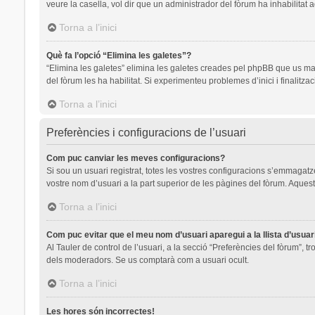
veure la casella, vol dir que un administrador del fòrum ha inhabilitat 
Torna a l’inici
Què fa l’opció “Elimina les galetes”?
“Elimina les galetes” elimina les galetes creades pel phpBB que us ma
del fòrum les ha habilitat. Si experimenteu problemes d’inici i finalitza
Torna a l’inici
Preferències i configuracions de l’usuari
Com puc canviar les meves configuracions?
Si sou un usuari registrat, totes les vostres configuracions s’emmagatze
vostre nom d’usuari a la part superior de les pàgines del fòrum. Aquest
Torna a l’inici
Com puc evitar que el meu nom d’usuari aparegui a la llista d’usua
Al Tauler de control de l’usuari, a la secció “Preferències del fòrum”, t
dels moderadors. Se us comptarà com a usuari ocult.
Torna a l’inici
Les hores són incorrectes!