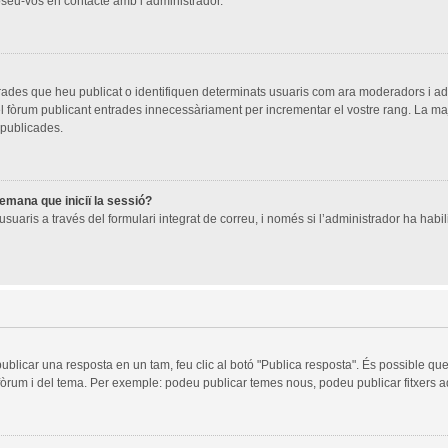
oseu-vos en contacte amb l’administrador.
trades que heu publicat o identifiquen determinats usuaris com ara moderadors i a
 del fòrum publicant entrades innecessàriament per incrementar el vostre rang. La 
 publicades.
demana que iniciï la sessió?
suaris a través del formulari integrat de correu, i només si l’administrador ha habili
publicar una resposta en un tam, feu clic al botó "Publica resposta". És possible q
 fòrum i del tema. Per exemple: podeu publicar temes nous, podeu publicar fitxers ad