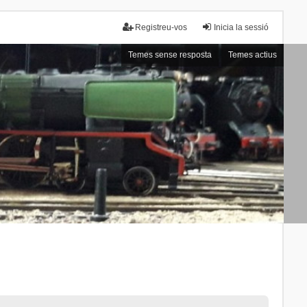
Registreu-vos
Inicia la sessió
Temes sense resposta
Temes actius