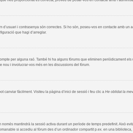
m d’usuari i contrasenya són correctes. Si ho són, poseu-vos en contacte amb un 
figuració que hagi d’arreglar.
compte per alguna raó. També hi ha alguns fòrums que eliminen periòdicament els us
e nou i involucrar-vos més en les discussions del fòrum.
 canviar fàcilment. Visiteu la pàgina d’inici de sessió i feu clic a
He oblidat la me
m només mantindrà la sessió activa durant un període de temps predefinit. Això evita l
comanable si accediu al fòrum des d’un ordinador compartit p.ex. en una biblioteca, 