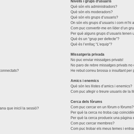
Nivells i grups d’usuaris
Què són els administradors?
Què són els moderadors?
Què són els grups d’usuaris?
On són els grups d’usuaris i com m’hi a
Com puc convertir-me en líder d’un gr
Per què alguns grups d’usuaris tenen u
Què és un “grup per defecte”?
Què és l’enllaç “L’equip”?
Missatgeria privada
No puc enviar missatges privats!
No paro de rebre missatges privats no d
 connectats?
He rebut correu brossa o insultant per 
Amics i enemics
Què són les llistes d’amics i enemics?
Com puc afegir o treure usuaris de la l
Cerca dels fòrums
Com puc cercar en un fòrum o fòrums?
ana que iniciï la sessió?
Per què la cerca no troba cap coincidè
Per què la cerca produeix una pàgina 
Com puc cercar membres?
Com puc trobar els meus temes i entr