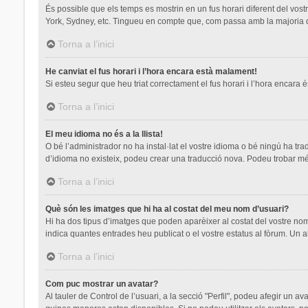
És possible que els temps es mostrin en un fus horari diferent del vostre
York, Sydney, etc. Tingueu en compte que, com passa amb la majoria de 
Torna a l’inici
He canviat el fus horari i l’hora encara està malament!
Si esteu segur que heu triat correctament el fus horari i l’hora encara é
Torna a l’inici
El meu idioma no és a la llista!
O bé l’administrador no ha instal·lat el vostre idioma o bé ningú ha tr
d’idioma no existeix, podeu crear una traducció nova. Podeu trobar mé
Torna a l’inici
Què són les imatges que hi ha al costat del meu nom d’usuari?
Hi ha dos tipus d’imatges que poden aparèixer al costat del vostre nom
indica quantes entrades heu publicat o el vostre estatus al fòrum. Un a
Torna a l’inici
Com puc mostrar un avatar?
Al tauler de Control de l’usuari, a la secció "Perfil", podeu afegir un a