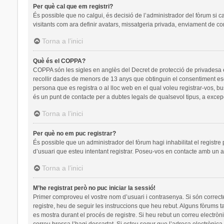
Per què cal que em registri?
És possible que no calgui, és decisió de l’administrador del fòrum si c
visitants com ara definir avatars, missatgeria privada, enviament de co
Torna a l’inici
Què és el COPPA?
COPPA són les sigles en anglès del Decret de protecció de privadesa en 
recollir dades de menors de 13 anys que obtinguin el consentiment escr
persona que es registra o al lloc web en el qual voleu registrar-vos
és un punt de contacte per a dubtes legals de qualsevol tipus, a excep
Torna a l’inici
Per què no em puc registrar?
És possible que un administrador del fòrum hagi inhabilitat el registre
d’usuari que esteu intentant registrar. Poseu-vos en contacte amb un a
Torna a l’inici
M’he registrat però no puc iniciar la sessió!
Primer comproveu el vostre nom d’usuari i contrasenya. Si són correct
registre, heu de seguir les instruccions que heu rebut. Alguns fòrums t
es mostra durant el procés de registre. Si heu rebut un correu electròn
correu brossa l’hagi descartat. Si esteu segur que l’adreça electrònic