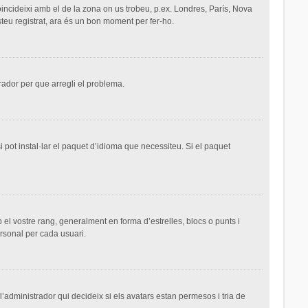
 coincideixi amb el de la zona on us trobeu, p.ex. Londres, París, Nova
teu registrat, ara és un bon moment per fer-ho.
trador per que arregli el problema.
 pot instal·lar el paquet d’idioma que necessiteu. Si el paquet
el vostre rang, generalment en forma d’estrelles, blocs o punts i
ersonal per cada usuari.
 l’administrador qui decideix si els avatars estan permesos i tria de