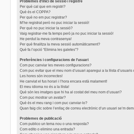
Problemes d’inici de sessió i registre
Per què cal que em registri?
Què és el COPPA?
Per què no em puc registrar?
M’he registrat però no puc iniciar la sessió!
Per què no puc iniciar la sessió?
Vaig registrar-me fa temps però ja no puc iniciar la sessió!
He perdut la meva contrasenya!
Per què finalitza la meva sessió automàticament?
Què fa l’opció “Elimina les galetes”?
Preferències i configuracions de l’usuari
Com puc canviar les meves configuracions?
Com puc evitar que el meu nom d’usuari aparegui a la llista d’usuaris
Les hores són incorrectes!
He canviat el fus horari i l’hora encara està malament!
El meu idioma no és a la llista!
Què són les imatges que hi ha al costat del meu nom d’usuari?
Com puc mostrar un avatar?
Què és el meu rang i com puc canviar-lo?
Quan faig clic sobre l’enllaç de correu electrònic d’un usuari se’m dem
Problemes de publicació
Com publico un tema nou o una resposta?
Com edito o elimino una entrada?