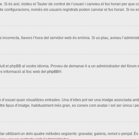
. Si és així, visiteu el Tauler de control de l’usuari i canvieu el fus horari per que
configuracions, només els usuaris registrats poden canviar el fus horari. Si no es
s incorrecta, llavors l’hora del servidor web és errònia. Si us plau, aviseu l’adminis
aduït el phpBB al vostre idioma. Proveu de demanar-li a un administrador del fòrum si
s informació al lloc web del
phpBB
®.
 d’usuari quan visualitzeu entrades. Una d’elles pot ser una imatge associada amb 
ltre tipus d’imatge, habitualment més gran, es coneix com avatar i sol ser única i p
vatar utilitzant un dels quatre mètodes següents: gravatar, galeria, remot o penjat. És