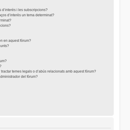
 d’interès i les subscripcions?
aços d’interès un tema determinat?
rminat?
pcions?
ten en aquest fòrum?
junts?
òrum?
?
 tractar temes legals o d’abús relacionats amb aquest fòrum?
dministrador del fòrum?