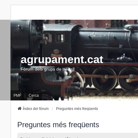
agrupament.cat
Fòrum dels grups de treball
PMF
Cerca
Índex del fòrum
Preguntes més freqüents
Preguntes més freqüents