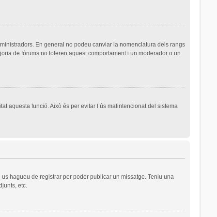
dministradors. En general no podeu canviar la nomenclatura dels rangs
majoria de fòrums no toleren aquest comportament i un moderador o un
tat aquesta funció. Això és per evitar l’ús malintencionat del sistema
ue us hagueu de registrar per poder publicar un missatge. Teniu una
junts, etc.