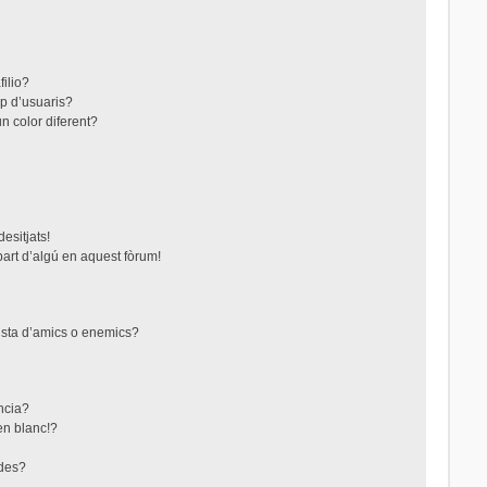
filio?
up d’usuaris?
n color diferent?
esitjats!
part d’algú en aquest fòrum!
lista d’amics o enemics?
ncia?
en blanc!?
ades?