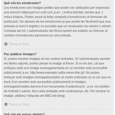
Què són les emoticones?
Les emoticones són imatges petites que poden ser utilitzades per expressar
una emoció mitjançant un codi curt, p.ex. :) indica felicitat, mentre que :(
indica tristesa. Podeu veure la llista completa d’emoticones al formulari de
publicació. No abuseu de les emoticones ja que poden fer fàcilment que una
entrada es torni il·legible i és possible que un moderador les elimini o elimini
l’entrada del tot. L’administrador del fòrum també pot establir un límit per al
nombre d’emoticones permeses en una entrada.
Torna a l’inici
Puc publicar imatges?
Sí, podeu mostrar imatges en les vostres entrades. Si l’administrador permet
els fitxers adjunts, podeu penjar la imatge al fòrum. Si no és així, cal que
enllaçeu amb una imatge emmagatzemada en un servidor web accessible
públicament, p.ex. http://www.exemple.cat/la-meva-foto.gif. No podeu
enllaçar amb imatges emmagatzemades al vostre ordinador (a no ser que es
tracti d’un servidor web accessible públicament) ni imatges
emmagatzemades darrera d’un mecanisme d’autenticació , p.ex. les bústies
de hotmail o yahoo, llocs web protegits amb contrasenya, etc. Per mostrar la
imatge, utilitzeu l’etiqueta del BBCode [img].
Torna a l’inici
Què són els avisos globals?