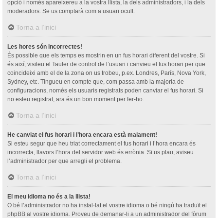
opció i només apareixereu a la vostra llista, la dels administradors, i la dels
moderadors. Se us comptarà com a usuari ocult.
Torna a l’inici
Les hores són incorrectes!
És possible que els temps es mostrin en un fus horari diferent del vostre. Si
és així, visiteu el Tauler de control de l’usuari i canvieu el fus horari per que
coincideixi amb el de la zona on us trobeu, p.ex. Londres, París, Nova York,
Sydney, etc. Tingueu en compte que, com passa amb la majoria de
configuracions, només els usuaris registrats poden canviar el fus horari. Si
no esteu registrat, ara és un bon moment per fer-ho.
Torna a l’inici
He canviat el fus horari i l’hora encara està malament!
Si esteu segur que heu triat correctament el fus horari i l’hora encara és
incorrecta, llavors l’hora del servidor web és errònia. Si us plau, aviseu
l’administrador per que arregli el problema.
Torna a l’inici
El meu idioma no és a la llista!
O bé l’administrador no ha instal·lat el vostre idioma o bé ningú ha traduït el
phpBB al vostre idioma. Proveu de demanar-li a un administrador del fòrum