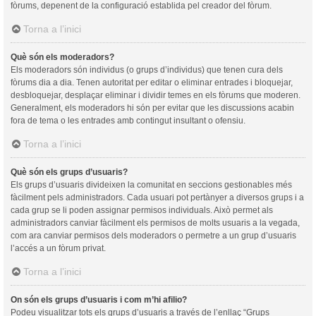
fòrums, depenent de la configuració establida pel creador del fòrum.
Torna a l’inici
Què són els moderadors?
Els moderadors són individus (o grups d’individus) que tenen cura dels
fòrums dia a dia. Tenen autoritat per editar o eliminar entrades i bloquejar,
desbloquejar, desplaçar eliminar i dividir temes en els fòrums que moderen.
Generalment, els moderadors hi són per evitar que les discussions acabin
fora de tema o les entrades amb contingut insultant o ofensiu.
Torna a l’inici
Què són els grups d’usuaris?
Els grups d’usuaris divideixen la comunitat en seccions gestionables més
fàcilment pels administradors. Cada usuari pot pertànyer a diversos grups i a
cada grup se li poden assignar permisos individuals. Això permet als
administradors canviar fàcilment els permisos de molts usuaris a la vegada,
com ara canviar permisos dels moderadors o permetre a un grup d’usuaris
l’accés a un fòrum privat.
Torna a l’inici
On són els grups d’usuaris i com m’hi afilio?
Podeu visualitzar tots els grups d’usuaris a través de l’enllaç “Grups