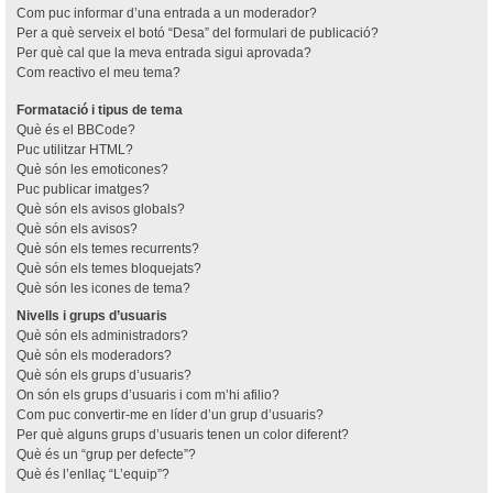
Com puc informar d’una entrada a un moderador?
Per a què serveix el botó “Desa” del formulari de publicació?
Per què cal que la meva entrada sigui aprovada?
Com reactivo el meu tema?
Formatació i tipus de tema
Què és el BBCode?
Puc utilitzar HTML?
Què són les emoticones?
Puc publicar imatges?
Què són els avisos globals?
Què són els avisos?
Què són els temes recurrents?
Què són els temes bloquejats?
Què són les icones de tema?
Nivells i grups d’usuaris
Què són els administradors?
Què són els moderadors?
Què són els grups d’usuaris?
On són els grups d’usuaris i com m’hi afilio?
Com puc convertir-me en líder d’un grup d’usuaris?
Per què alguns grups d’usuaris tenen un color diferent?
Què és un “grup per defecte”?
Què és l’enllaç “L’equip”?