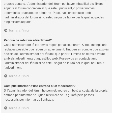
grups o usuaris. L’administrador del fòrum pot haver inhabilitat els fitxers
adjunts al fòrum concret en el que esteu publicant, o potser només
determinats grups poden afegir-ne. Poseu-vos en contacte amb
l’administrador del fòrum si no esteu segur de la raó per la qual no podeu
afegir fitxers adjunts.
Torna a l’inici
Per què he rebut un advertiment?
Cada administrador té les seves regles per al seu fòrum. Si heu infringit una
regla, és possible que rebeu un advertiment. Tingueu en compte que això és
decisió de l’administrador del fòrum i que phpBB Limited no té res a veure
amb els advertiments d’aquest lloc web. Poseu-vos en contacte amb
l’administrador del fòrum si no esteu segur de la raó per la qual heu rebut
l’advertiment.
Torna a l’inici
Com puc informar d’una entrada a un moderador?
Si l’administrador del fòrum ho permet, veureu un botó al costat de la propia
entrada per informar-ne. Quan hi feu clic se us guiarà pels passos
necessaris per informar de l’entrada.
Torna a l’inici