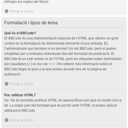
infringiu les regles del fòrum.
Torna a l’inici
Formatació i tipus de tema
Què és el BBCode?
El BBCode és una implementació especial de l’HTML que ofereix un gran
control en la formatació de determinats elements d’una entrada. És
l’administrador qui decideix si es permet l’ús del BBCode, però el podeu
inhabilitar per a entrades individuals des del formulari de publicació. El
BBCode té un estil similar al de l’HTML però les etiquetes estan delimitades
per claudàtors [ i ] en lloc de < i >. Per obtenir més informació sobre el
BBCode llegiu la guia a la que podeu accedir des de la pàgina de
publicació.
Torna a l’inici
Puc utilitzar HTML?
No. No és possible publicar HTML en aquest fòrum per que es mostri com a
tal. La major part del formatat que es pot fer amb l’HTML el podeu aplicar
utilitzant el BBCode.
Torna a l’inici