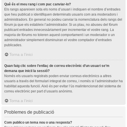
Què és el meu rang i com puc canviar-lo?
Els rangs apareixen sota els noms d’usuari i indiquen el nombre d’entrades
que heu publicat o identifiquen determinats usuaris com ara moderadors i
administradors. En general no podeu canviar la nomenclatura dels rangs del
fòrum ja que els estableix l’administrador. Si us plau, no abuseu del fòrum
publicant entrades innecessàriament per incrementar el vostre rang. La
majoria de fòrums no toleren aquest comportament i un moderador o un
administrador simplement disminuiran el vostre comptador d’entrades
publicades.
Torna a l’inici
Quan faig clic sobre l’enllaç de correu electrònic d’un usuari se’m
demana que iniciï la sessió?
Només els usuaris registrats poden enviar correus electrònics a altres
usuaris a través del formulari integrat de correu, i només si l’administrador ha
habilitat aquesta funció. Això és per evitar l’ús malintencionat del sistema de
correu electrònic per part d’usuaris anònims.
Torna a l’inici
Problemes de publicació
Com publico un tema nou o una resposta?