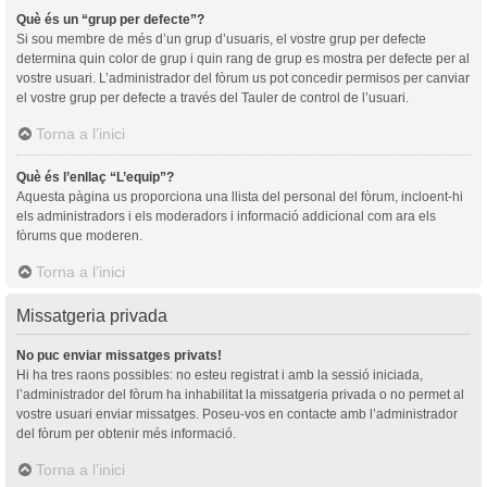
Què és un “grup per defecte”?
Si sou membre de més d’un grup d’usuaris, el vostre grup per defecte
determina quin color de grup i quin rang de grup es mostra per defecte per al
vostre usuari. L’administrador del fòrum us pot concedir permisos per canviar
el vostre grup per defecte a través del Tauler de control de l’usuari.
Torna a l’inici
Què és l’enllaç “L’equip”?
Aquesta pàgina us proporciona una llista del personal del fòrum, incloent-hi
els administradors i els moderadors i informació addicional com ara els
fòrums que moderen.
Torna a l’inici
Missatgeria privada
No puc enviar missatges privats!
Hi ha tres raons possibles: no esteu registrat i amb la sessió iniciada,
l’administrador del fòrum ha inhabilitat la missatgeria privada o no permet al
vostre usuari enviar missatges. Poseu-vos en contacte amb l’administrador
del fòrum per obtenir més informació.
Torna a l’inici