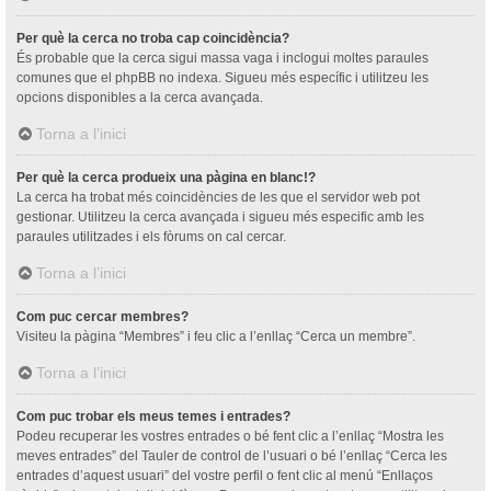
Per què la cerca no troba cap coincidència?
És probable que la cerca sigui massa vaga i inclogui moltes paraules
comunes que el phpBB no indexa. Sigueu més específic i utilitzeu les
opcions disponibles a la cerca avançada.
Torna a l’inici
Per què la cerca produeix una pàgina en blanc!?
La cerca ha trobat més coincidències de les que el servidor web pot
gestionar. Utilitzeu la cerca avançada i sigueu més especific amb les
paraules utilitzades i els fòrums on cal cercar.
Torna a l’inici
Com puc cercar membres?
Visiteu la pàgina “Membres” i feu clic a l’enllaç “Cerca un membre”.
Torna a l’inici
Com puc trobar els meus temes i entrades?
Podeu recuperar les vostres entrades o bé fent clic a l’enllaç “Mostra les
meves entrades” del Tauler de control de l’usuari o bé l’enllaç “Cerca les
entrades d’aquest usuari” del vostre perfil o fent clic al menú “Enllaços