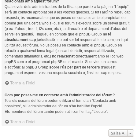
relacionats amb aquest fòrum?
Qualsevols dels administradors de la llista que pareix a la pàgina “L’equip”
serà un contacte apropiat per a les vostres queixes. Si tot i així no rebeu cap
resposta, és recomanable que us poseu en contacte amb el propietari del
domini (feu una
cerca whois
) o, si el fòrum s’executa sobre un servei gratuït
(p.ex. Yahoo!, free.fr, f2s.com, etc.), la direcció o el departament d’abús del
servei en questió. Tingueu en compte que el phpBB Group
no té
absolutament cap jurisdicció
i no pot ser fet responsable de com, on i qui
utilitza aquest fòrum. No us poseu en contacte amb el phpBB Group en
relació a qualsevol tema legal (cessar i desistir, responsabilització,
comentaris difamatoris, etc.)
no relacionat directament
amb el lloc web
phpBB.com o el programari phpBB en sí mateix. Si envieu un correu
electrònic al phpBB Group
sobre l’ús per part de tercers
d’aquest
programari espereu-vos una resposta succinta o, fins i tot, cap resposta.
Torna a l’inici
Com puc posar-me en contacte amb l’administrador del fòrum?
Tots els usuaris del fòrum poden utilitzar el formulari “Contacta amb
nosaltres”, si l’administrador del fòrum n’ha habilitat l’opció.
Els membres del fòrum també poden utilitzar l’enllaç “L’equip”.
Torna a l’inici
Salta A