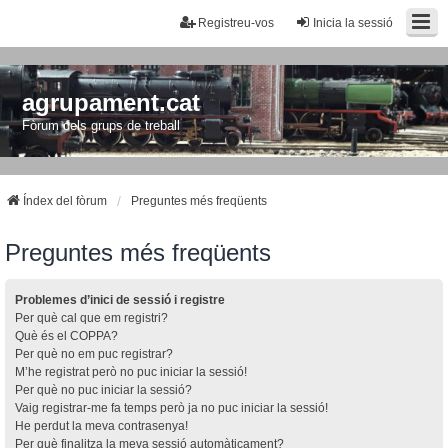
Registreu-vos
Inicia la sessió
agrupament.cat
Fòrum dels grups de treball
Índex del fòrum
Preguntes més freqüents
Preguntes més freqüents
Problemes d’inici de sessió i registre
Per què cal que em registri?
Què és el COPPA?
Per què no em puc registrar?
M’he registrat però no puc iniciar la sessió!
Per què no puc iniciar la sessió?
Vaig registrar-me fa temps però ja no puc iniciar la sessió!
He perdut la meva contrasenya!
Per què finalitza la meva sessió automàticament?