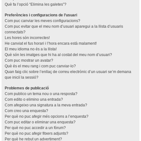
Què fa l’opció “Elimina les galetes”?
Preferències i configuracions de l’usuari
Com puc canviar les meves configuracions?
Com puc evitar que el meu nom d’usuari aparegui a la llista d’usuaris
connectats?
Les hores són incorrectes!
He canviat el fus horari i l’hora encara està malament!
El meu idioma no és a la llista!
Què són les imatges que hi ha al costat del meu nom d’usuari?
Com puc mostrar un avatar?
Què és el meu rang i com puc canviar-lo?
Quan faig clic sobre l’enllaç de correu electrònic d’un usuari se’m demana
que iniciï la sessió?
Problemes de publicació
Com publico un tema nou o una resposta?
Com edito o elimino una entrada?
Com afegeixo una signatura a la meva entrada?
Com creo una enquesta?
Per què no puc afegir més opcions a l’enquesta?
Com puc editar o eliminar una enquesta?
Per què no puc accedir a un fòrum?
Per què no puc afegir fitxers adjunts?
Per què he rebut un advertiment?