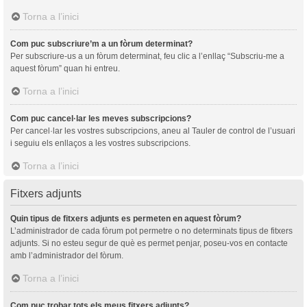
Torna a l’inici
Com puc subscriure’m a un fòrum determinat?
Per subscriure-us a un fòrum determinat, feu clic a l’enllaç “Subscriu-me a
aquest fòrum” quan hi entreu.
Torna a l’inici
Com puc cancel·lar les meves subscripcions?
Per cancel·lar les vostres subscripcions, aneu al Tauler de control de l’usuari
i seguiu els enllaços a les vostres subscripcions.
Torna a l’inici
Fitxers adjunts
Quin tipus de fitxers adjunts es permeten en aquest fòrum?
L’administrador de cada fòrum pot permetre o no determinats tipus de fitxers
adjunts. Si no esteu segur de què es permet penjar, poseu-vos en contacte
amb l’administrador del fòrum.
Torna a l’inici
Com puc trobar tots els meus fitxers adjunts?