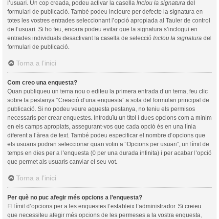
l’usuari. Un cop creada, podeu activar la casella
Inclou la signatura
del
formulari de publicació. També podeu incloure per defecte la signatura en
totes les vostres entrades seleccionant l’opció apropiada al Tauler de control
de l’usuari. Si ho feu, encara podeu evitar que la signatura s’inclogui en
entrades individuals desactivant la casella de selecció
Inclou la signatura
del
formulari de publicació.
Torna a l’inici
Com creo una enquesta?
Quan publiqueu un tema nou o editeu la primera entrada d’un tema, feu clic
sobre la pestanya “Creació d’una enquesta” a sota del formulari principal de
publicació. Si no podeu veure aquesta pestanya, no teniu els permisos
necessaris per crear enquestes. Introduïu un títol i dues opcions com a mínim
en els camps apropiats, assegurant-vos que cada opció és en una línia
diferent a l’àrea de text. També podeu especificar el nombre d’opcions que
els usuaris podran seleccionar quan votin a “Opcions per usuari”, un límit de
temps en dies per a l’enquesta (0 per una durada infinita) i per acabar l’opció
que permet als usuaris canviar el seu vot.
Torna a l’inici
Per què no puc afegir més opcions a l’enquesta?
El límit d’opcions per a les enquestes l’estableix l’administrador. Si creieu
que necessiteu afegir més opcions de les permeses a la vostra enquesta,