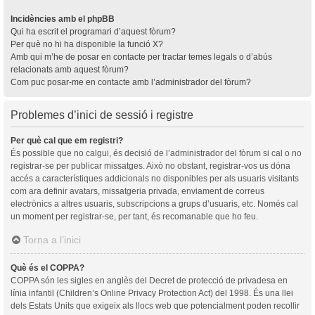
Incidències amb el phpBB
Qui ha escrit el programari d’aquest fòrum?
Per què no hi ha disponible la funció X?
Amb qui m’he de posar en contacte per tractar temes legals o d’abús
relacionats amb aquest fòrum?
Com puc posar-me en contacte amb l’administrador del fòrum?
Problemes d’inici de sessió i registre
Per què cal que em registri?
És possible que no calgui, és decisió de l’administrador del fòrum si cal o no
registrar-se per publicar missatges. Això no obstant, registrar-vos us dóna
accés a característiques addicionals no disponibles per als usuaris visitants
com ara definir avatars, missatgeria privada, enviament de correus
electrònics a altres usuaris, subscripcions a grups d’usuaris, etc. Només cal
un moment per registrar-se, per tant, és recomanable que ho feu.
Torna a l’inici
Què és el COPPA?
COPPA són les sigles en anglès del Decret de protecció de privadesa en
línia infantil (Children’s Online Privacy Protection Act) del 1998. És una llei
dels Estats Units que exigeix als llocs web que potencialment poden recollir