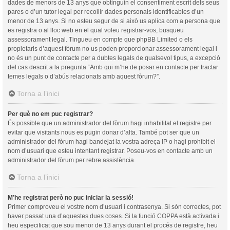
dades de menors de 13 anys que obtinguin el consentiment escrit dels seus
pares o d’un tutor legal per recollir dades personals identificables d’un
menor de 13 anys. Si no esteu segur de si això us aplica com a persona que
es registra o al lloc web en el qual voleu registrar-vos, busqueu
assessorament legal. Tingueu en compte que phpBB Limited o els
propietaris d’aquest fòrum no us poden proporcionar assessorament legal i
no és un punt de contacte per a dubtes legals de qualsevol tipus, a excepció
del cas descrit a la pregunta “Amb qui m’he de posar en contacte per tractar
temes legals o d’abús relacionats amb aquest fòrum?”.
Torna a l’inici
Per què no em puc registrar?
És possible que un administrador del fòrum hagi inhabilitat el registre per
evitar que visitants nous es pugin donar d’alta. També pot ser que un
administrador del fòrum hagi bandejat la vostra adreça IP o hagi prohibit el
nom d’usuari que esteu intentant registrar. Poseu-vos en contacte amb un
administrador del fòrum per rebre assistència.
Torna a l’inici
M’he registrat però no puc iniciar la sessió!
Primer comproveu el vostre nom d’usuari i contrasenya. Si són correctes, pot
haver passat una d’aquestes dues coses. Si la funció COPPA està activada i
heu especificat que sou menor de 13 anys durant el procés de registre, heu