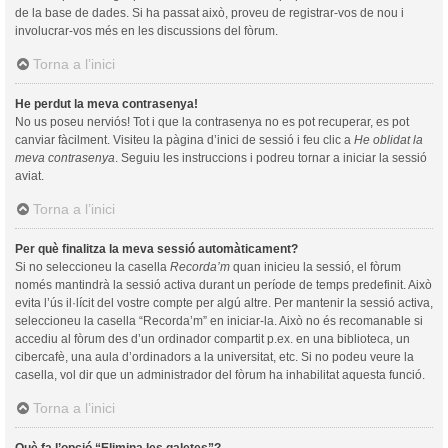
de la base de dades. Si ha passat això, proveu de registrar-vos de nou i
involucrar-vos més en les discussions del fòrum.
Torna a l’inici
He perdut la meva contrasenya!
No us poseu nerviós! Tot i que la contrasenya no es pot recuperar, es pot
canviar fàcilment. Visiteu la pàgina d’inici de sessió i feu clic a
He oblidat la
meva contrasenya
. Seguiu les instruccions i podreu tornar a iniciar la sessió
aviat.
Torna a l’inici
Per què finalitza la meva sessió automàticament?
Si no seleccioneu la casella
Recorda’m
quan inicieu la sessió, el fòrum
només mantindrà la sessió activa durant un període de temps predefinit. Això
evita l’ús il·lícit del vostre compte per algú altre. Per mantenir la sessió activa,
seleccioneu la casella “Recorda’m” en iniciar-la. Això no és recomanable si
accediu al fòrum des d’un ordinador compartit p.ex. en una biblioteca, un
cibercafè, una aula d’ordinadors a la universitat, etc. Si no podeu veure la
casella, vol dir que un administrador del fòrum ha inhabilitat aquesta funció.
Torna a l’inici
Què fa l’opció “Elimina les galetes”?