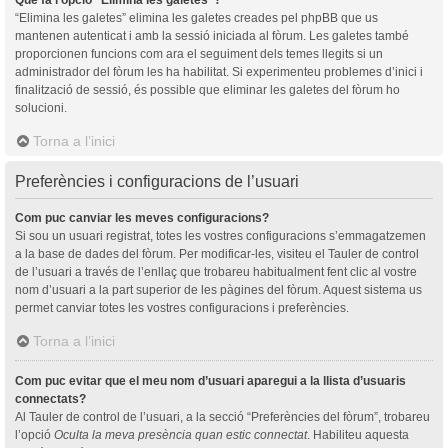
“Elimina les galetes” elimina les galetes creades pel phpBB que us
mantenen autenticat i amb la sessió iniciada al fòrum. Les galetes també
proporcionen funcions com ara el seguiment dels temes llegits si un
administrador del fòrum les ha habilitat. Si experimenteu problemes d’inici i
finalització de sessió, és possible que eliminar les galetes del fòrum ho
solucioni.
Torna a l’inici
Preferències i configuracions de l’usuari
Com puc canviar les meves configuracions?
Si sou un usuari registrat, totes les vostres configuracions s’emmagatzemen
a la base de dades del fòrum. Per modificar-les, visiteu el Tauler de control
de l’usuari a través de l’enllaç que trobareu habitualment fent clic al vostre
nom d’usuari a la part superior de les pàgines del fòrum. Aquest sistema us
permet canviar totes les vostres configuracions i preferències.
Torna a l’inici
Com puc evitar que el meu nom d’usuari aparegui a la llista d’usuaris
connectats?
Al Tauler de control de l’usuari, a la secció “Preferències del fòrum”, trobareu
l’opció
Oculta la meva presència quan estic connectat
. Habiliteu aquesta