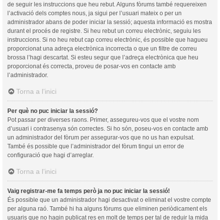
de seguir les instruccions que heu rebut. Alguns fòrums també requereixen
l’activació dels comptes nous, ja sigui per l’usuari mateix o per un
administrador abans de poder iniciar la sessió; aquesta informació es mostra
durant el procés de registre. Si heu rebut un correu electrònic, seguiu les
instruccions. Si no heu rebut cap correu electrònic, és possible que hagueu
proporcionat una adreça electrònica incorrecta o que un filtre de correu
brossa l’hagi descartat. Si esteu segur que l’adreça electrònica que heu
proporcionat és correcta, proveu de posar-vos en contacte amb
l’administrador.
Torna a l’inici
Per què no puc iniciar la sessió?
Pot passar per diverses raons. Primer, assegureu-vos que el vostre nom
d’usuari i contrasenya són correctes. Si ho són, poseu-vos en contacte amb
un administrador del fòrum per assegurar-vos que no us han expulsat.
També és possible que l’administrador del fòrum tingui un error de
configuració que hagi d’arreglar.
Torna a l’inici
Vaig registrar-me fa temps però ja no puc iniciar la sessió!
És possible que un administrador hagi desactivat o eliminat el vostre compte
per alguna raó. També hi ha alguns fòrums que eliminen periòdicament els
usuaris que no hagin publicat res en molt de temps per tal de reduir la mida