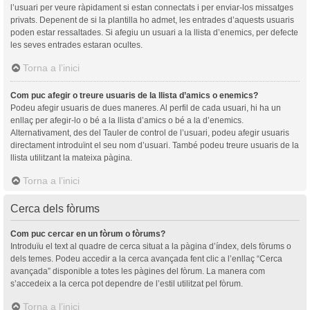
l’usuari per veure ràpidament si estan connectats i per enviar-los missatges
privats. Depenent de si la plantilla ho admet, les entrades d’aquests usuaris
poden estar ressaltades. Si afegiu un usuari a la llista d’enemics, per defecte
les seves entrades estaran ocultes.
Torna a l’inici
Com puc afegir o treure usuaris de la llista d’amics o enemics?
Podeu afegir usuaris de dues maneres. Al perfil de cada usuari, hi ha un
enllaç per afegir-lo o bé a la llista d’amics o bé a la d’enemics.
Alternativament, des del Tauler de control de l’usuari, podeu afegir usuaris
directament introduïnt el seu nom d’usuari. També podeu treure usuaris de la
llista utilitzant la mateixa pàgina.
Torna a l’inici
Cerca dels fòrums
Com puc cercar en un fòrum o fòrums?
Introduïu el text al quadre de cerca situat a la pàgina d’índex, dels fòrums o
dels temes. Podeu accedir a la cerca avançada fent clic a l’enllaç “Cerca
avançada” disponible a totes les pàgines del fòrum. La manera com
s’accedeix a la cerca pot dependre de l’estil utilitzat pel fòrum.
Torna a l’inici