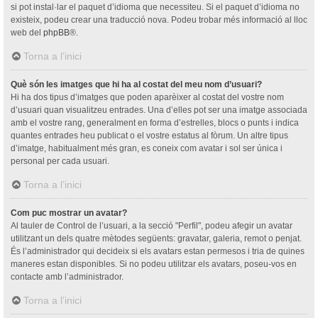
si pot instal·lar el paquet d’idioma que necessiteu. Si el paquet d’idioma no
existeix, podeu crear una traducció nova. Podeu trobar més informació al lloc
web del
phpBB
®.
Torna a l’inici
Què són les imatges que hi ha al costat del meu nom d’usuari?
Hi ha dos tipus d’imatges que poden aparèixer al costat del vostre nom
d’usuari quan visualitzeu entrades. Una d’elles pot ser una imatge associada
amb el vostre rang, generalment en forma d’estrelles, blocs o punts i indica
quantes entrades heu publicat o el vostre estatus al fòrum. Un altre tipus
d’imatge, habitualment més gran, es coneix com avatar i sol ser única i
personal per cada usuari.
Torna a l’inici
Com puc mostrar un avatar?
Al tauler de Control de l’usuari, a la secció "Perfil", podeu afegir un avatar
utilitzant un dels quatre mètodes següents: gravatar, galeria, remot o penjat.
És l’administrador qui decideix si els avatars estan permesos i tria de quines
maneres estan disponibles. Si no podeu utilitzar els avatars, poseu-vos en
contacte amb l’administrador.
Torna a l’inici