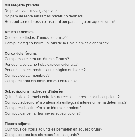
Missatgeria privada
No puc enviar missatges privats!
No paro de rebre missatges privats no desitjats!
He rebut correu brossa o insultant per part d’algú en aquest fòrum!
Amics i enemics
Què són les llistes d’amics i enemics?
Com puc afegir o treure usuaris de la llista d’amics o enemics?
Cerca dels fòrums
Com puc cercar en un fòrum o fòrums?
Per què la cerca no troba cap coincidència?
Per què la cerca produeix una pàgina en blanc!?
Com puc cercar membres?
Com puc trobar els meus temes i entrades?
Subscripcions i adreces d’interès
Quina és la diferència entre les adreces d’interès i les subscripcions?
Com puc subscriure’m o afegir als enllaços d’interès un tema determinat?
Com puc subscriure’m a un fòrum determinat?
Com puc cancel·lar les meves subscripcions?
Fitxers adjunts
Quin tipus de fitxers adjunts es permeten en aquest fòrum?
Com puc trobar tots els meus fitxers adjunts?