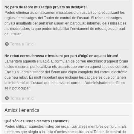
No paro de rebre missatges privats no desitjats!
Podeu eliminar automàticamen missatges d’un usuari concret utilitzant les
regles de missatges del Tauler de control de l’usuari. Si rebeu missatges
privats insultants per part d’un usuari en particular, informeu dels missatges
als moderadors ja que poden inhabilitar l’enviament de missatges per part
de l’usuari.
Torna a l’inici
He rebut correu brossa o insultant per part d’algú en aquest fòrum!
Lamentem aquesta situació. El formulari de correu electrònic d’aquest fòrum
inclou mesures per localitzar els usuaris que envien aquest tipus de correus.
Envieu a l’administrador del fòrum una còpia completa del correu electrònic
que heu rebut. És molt important que inclogui les capçaleres que contenen
la informació de l’usuari que ha enviat el correu. L’administrador del fòrum
se’n pot ocupar.
Torna a l’inici
Amics i enemics
Què són les llistes d’amics i enemics?
Podeu utilitzar aquestes llistes per organitzar altres membres del fòrum. Els
membres que afegiu a la llista d’amics es mostraran al Tauler de control de