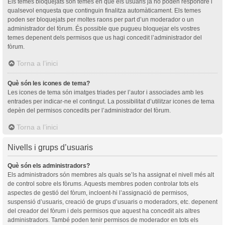
Els temes bloquejats són temes en què els usuaris ja no poden respondre i
qualsevol enquesta que continguin finalitza automàticament. Els temes
poden ser bloquejats per moltes raons per part d’un moderador o un
administrador del fòrum. És possible que pugueu bloquejar els vostres
temes depenent dels permisos que us hagi concedit l’administrador del
fòrum.
Torna a l’inici
Què són les icones de tema?
Les icones de tema són imatges triades per l’autor i associades amb les
entrades per indicar-ne el contingut. La possibilitat d’utilitzar icones de tema
depèn del permisos concedits per l’administrador del fòrum.
Torna a l’inici
Nivells i grups d’usuaris
Què són els administradors?
Els administradors són membres als quals se’ls ha assignat el nivell més alt
de control sobre els fòrums. Aquests membres poden controlar tots els
aspectes de gestió del fòrum, incloent-hi l’assignació de permisos,
suspensió d’usuaris, creació de grups d’usuaris o moderadors, etc. depenent
del creador del fòrum i dels permisos que aquest ha concedit als altres
administradors. També poden tenir permisos de moderador en tots els