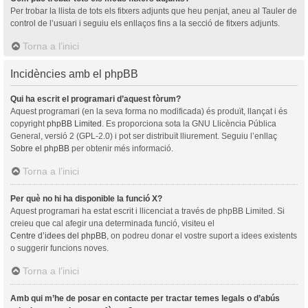
Per trobar la llista de tots els fitxers adjunts que heu penjat, aneu al Tauler de
control de l’usuari i seguiu els enllaços fins a la secció de fitxers adjunts.
Torna a l’inici
Incidències amb el phpBB
Qui ha escrit el programari d’aquest fòrum?
Aquest programari (en la seva forma no modificada) és produït, llançat i és
copyright
phpBB Limited
. Es proporciona sota la GNU Llicència Pública
General, versió 2 (GPL-2.0) i pot ser distribuït lliurement. Seguiu l’enllaç
Sobre el phpBB
per obtenir més informació.
Torna a l’inici
Per què no hi ha disponible la funció X?
Aquest programari ha estat escrit i llicenciat a través de phpBB Limited. Si
creieu que cal afegir una determinada funció, visiteu el
Centre d’idees del phpBB
, on podreu donar el vostre suport a idees existents
o suggerir funcions noves.
Torna a l’inici
Amb qui m’he de posar en contacte per tractar temes legals o d’abús