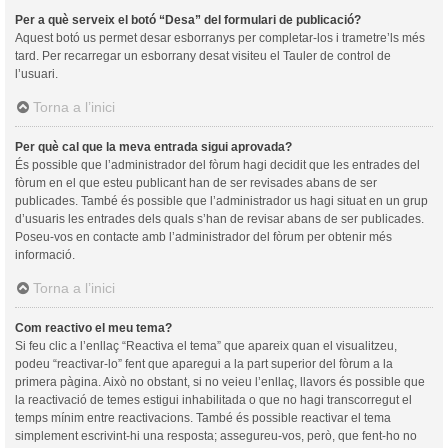
Per a què serveix el botó “Desa” del formulari de publicació?
Aquest botó us permet desar esborranys per completar-los i trametre’ls més
tard. Per recarregar un esborrany desat visiteu el Tauler de control de
l’usuari.
Torna a l’inici
Per què cal que la meva entrada sigui aprovada?
És possible que l’administrador del fòrum hagi decidit que les entrades del
fòrum en el que esteu publicant han de ser revisades abans de ser
publicades. També és possible que l’administrador us hagi situat en un grup
d’usuaris les entrades dels quals s’han de revisar abans de ser publicades.
Poseu-vos en contacte amb l’administrador del fòrum per obtenir més
informació.
Torna a l’inici
Com reactivo el meu tema?
Si feu clic a l’enllaç “Reactiva el tema” que apareix quan el visualitzeu,
podeu “reactivar-lo” fent que aparegui a la part superior del fòrum a la
primera pàgina. Això no obstant, si no veieu l’enllaç, llavors és possible que
la reactivació de temes estigui inhabilitada o que no hagi transcorregut el
temps mínim entre reactivacions. També és possible reactivar el tema
simplement escrivint-hi una resposta; assegureu-vos, però, que fent-ho no