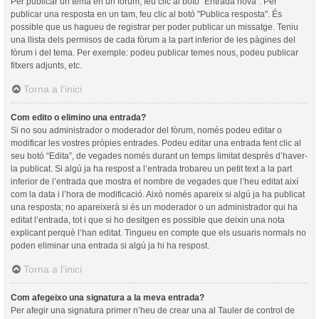
Per publicar un tema en un fòrum, feu clic al botó "Entrada nova". Per
publicar una resposta en un tam, feu clic al botó "Publica resposta". És
possible que us hagueu de registrar per poder publicar un missatge. Teniu
una llista dels permisos de cada fòrum a la part inferior de les pàgines del
fòrum i del tema. Per exemple: podeu publicar temes nous, podeu publicar
fitxers adjunts, etc.
Torna a l’inici
Com edito o elimino una entrada?
Si no sou administrador o moderador del fòrum, només podeu editar o
modificar les vostres pròpies entrades. Podeu editar una entrada fent clic al
seu botó “Edita”, de vegades només durant un temps limitat després d’haver-
la publicat. Si algú ja ha respost a l’entrada trobareu un petit text a la part
inferior de l’entrada que mostra el nombre de vegades que l’heu editat així
com la data i l’hora de modificació. Això només apareix si algú ja ha publicat
una resposta; no apareixerà si és un moderador o un administrador qui ha
editat l’entrada, tot i que si ho desitgen es possible que deixin una nota
explicant perquè l’han editat. Tingueu en compte que els usuaris normals no
poden eliminar una entrada si algú ja hi ha respost.
Torna a l’inici
Com afegeixo una signatura a la meva entrada?
Per afegir una signatura primer n’heu de crear una al Tauler de control de