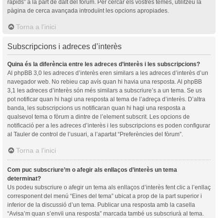
ràpids” a la part de dalt del fòrum. Per cercar els vostres temes, utilitzeu la
pàgina de cerca avançada introduïnt les opcions apropiades.
Torna a l’inici
Subscripcions i adreces d’interès
Quina és la diferència entre les adreces d’interès i les subscripcions?
Al phpBB 3,0 les adreces d’interès eren similars a les adreces d’interès d’un
navegador web. No rebieu cap avís quan hi havia una resposta. Al phpBB
3,1 les adreces d’interès són més similars a subscriure’s a un tema. Se us
pot notificar quan hi hagi una resposta al tema de l’adreça d’interès. D’altra
banda, les subscripcions us notificaran quan hi hagi una resposta a
qualsevol tema o fòrum a dintre de l’element subscrit. Les opcions de
notificació per a les adreces d’interès i les subscripcions es poden configurar
al Tauler de control de l’usuari, a l’apartat “Preferències del fòrum”.
Torna a l’inici
Com puc subscriure’m o afegir als enllaços d’interès un tema
determinat?
Us podeu subscriure o afegir un tema als enllaços d’interès fent clic a l’enllaç
corresponent del menú “Eines del tema” ubicat a prop de la part superior i
inferior de la discussió d’un tema. Publicar una resposta amb la casella
“Avisa’m quan s’envïi una resposta” marcada també us subscriurà al tema.