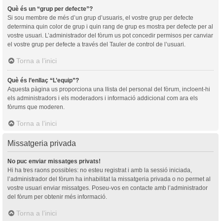
Què és un “grup per defecte”?
Si sou membre de més d’un grup d’usuaris, el vostre grup per defecte
determina quin color de grup i quin rang de grup es mostra per defecte per al
vostre usuari. L’administrador del fòrum us pot concedir permisos per canviar
el vostre grup per defecte a través del Tauler de control de l’usuari.
Torna a l’inici
Què és l’enllaç “L’equip”?
Aquesta pàgina us proporciona una llista del personal del fòrum, incloent-hi
els administradors i els moderadors i informació addicional com ara els
fòrums que moderen.
Torna a l’inici
Missatgeria privada
No puc enviar missatges privats!
Hi ha tres raons possibles: no esteu registrat i amb la sessió iniciada,
l’administrador del fòrum ha inhabilitat la missatgeria privada o no permet al
vostre usuari enviar missatges. Poseu-vos en contacte amb l’administrador
del fòrum per obtenir més informació.
Torna a l’inici