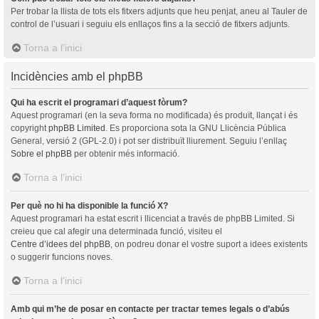
Per trobar la llista de tots els fitxers adjunts que heu penjat, aneu al Tauler de
control de l’usuari i seguiu els enllaços fins a la secció de fitxers adjunts.
Torna a l’inici
Incidències amb el phpBB
Qui ha escrit el programari d’aquest fòrum?
Aquest programari (en la seva forma no modificada) és produït, llançat i és
copyright
phpBB Limited
. Es proporciona sota la GNU Llicència Pública
General, versió 2 (GPL-2.0) i pot ser distribuït lliurement. Seguiu l’enllaç
Sobre el phpBB
per obtenir més informació.
Torna a l’inici
Per què no hi ha disponible la funció X?
Aquest programari ha estat escrit i llicenciat a través de phpBB Limited. Si
creieu que cal afegir una determinada funció, visiteu el
Centre d’idees del phpBB
, on podreu donar el vostre suport a idees existents
o suggerir funcions noves.
Torna a l’inici
Amb qui m’he de posar en contacte per tractar temes legals o d’abús