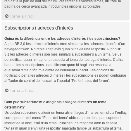
ràpids” a la part de dalt del fòrum. Per cercar els vostres temes, utilitzeu la
pàgina de cerca avançada introduïnt les opcions apropiades.
Torna a l’inici
Subscripcions i adreces d’interès
Quina és la diferència entre les adreces d’interès i les subscripcions?
Al phpBB 3,0 les adreces d’interès eren similars a les adreces d’interès d’un
navegador web. No rebieu cap avís quan hi havia una resposta. Al phpBB
3,1 les adreces d’interès són més similars a subscriure’s a un tema. Se us
pot notificar quan hi hagi una resposta al tema de l’adreça d’interès. D’altra
banda, les subscripcions us notificaran quan hi hagi una resposta a
qualsevol tema o fòrum a dintre de l’element subscrit. Les opcions de
notificació per a les adreces d’interès i les subscripcions es poden configurar
al Tauler de control de l’usuari, a l’apartat “Preferències del fòrum”.
Torna a l’inici
Com puc subscriure’m o afegir als enllaços d’interès un tema
determinat?
Us podeu subscriure o afegir un tema als enllaços d’interès fent clic a l’enllaç
corresponent del menú “Eines del tema” ubicat a prop de la part superior i
inferior de la discussió d’un tema. Publicar una resposta amb la casella
“Avisa’m quan s’envïi una resposta” marcada també us subscriurà al tema.