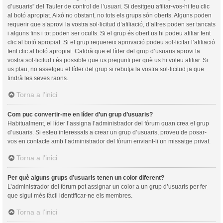
d’usuaris” del Tauler de control de l’usuari. Si desitgeu afiliar-vos-hi feu clic
al botó apropiat. Això no obstant, no tots els grups són oberts. Alguns poden
requerir que s’aprovi la vostra sol·licitud d’afiliació, d’altres poden ser tancats
i alguns fins i tot poden ser ocults. Si el grup és obert us hi podeu afiliar fent
clic al botó apropiat. Si el grup requereix aprovació podeu sol·licitar l’afiliació
fent clic al botó apropiat. Caldrà que el líder del grup d’usuaris aprovi la
vostra sol·licitud i és possible que us pregunti per què us hi voleu afiliar. Si
us plau, no assetgeu el líder del grup si rebutja la vostra sol·licitud ja que
tindrà les seves raons.
Torna a l’inici
Com puc convertir-me en líder d’un grup d’usuaris?
Habitualment, el líder l’assigna l’administrador del fòrum quan crea el grup
d’usuaris. Si esteu interessats a crear un grup d’usuaris, proveu de posar-
vos en contacte amb l’administrador del fòrum enviant-li un missatge privat.
Torna a l’inici
Per què alguns grups d’usuaris tenen un color diferent?
L’administrador del fòrum pot assignar un color a un grup d’usuaris per fer
que sigui més fàcil identificar-ne els membres.
Torna a l’inici