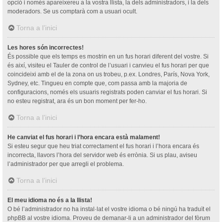
opció i només apareixereu a la vostra llista, la dels administradors, i la dels
moderadors. Se us comptarà com a usuari ocult.
Torna a l’inici
Les hores són incorrectes!
És possible que els temps es mostrin en un fus horari diferent del vostre. Si
és així, visiteu el Tauler de control de l’usuari i canvieu el fus horari per que
coincideixi amb el de la zona on us trobeu, p.ex. Londres, París, Nova York,
Sydney, etc. Tingueu en compte que, com passa amb la majoria de
configuracions, només els usuaris registrats poden canviar el fus horari. Si
no esteu registrat, ara és un bon moment per fer-ho.
Torna a l’inici
He canviat el fus horari i l’hora encara està malament!
Si esteu segur que heu triat correctament el fus horari i l’hora encara és
incorrecta, llavors l’hora del servidor web és errònia. Si us plau, aviseu
l’administrador per que arregli el problema.
Torna a l’inici
El meu idioma no és a la llista!
O bé l’administrador no ha instal·lat el vostre idioma o bé ningú ha traduït el
phpBB al vostre idioma. Proveu de demanar-li a un administrador del fòrum