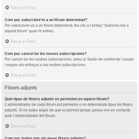
Torna a l’inici
Com puc subscriure’m a un fòrum determinat?
Per subscriure-us a un fòrum determinat, feu clic a l’enllaç “Subscriu-me a
aquest fòrum” quan hi entreu.
Torna a l’inici
Com puc cancel·lar les meves subscripcions?
Per cancel·lar les vostres subscripcions, aneu al Tauler de control de l’usuari
i seguiu els enllaços a les vostres subscripcions.
Torna a l’inici
Fitxers adjunts
Quin tipus de fitxers adjunts es permeten en aquest fòrum?
L’administrador de cada fòrum pot permetre o no determinats tipus de fitxers
adjunts. Si no esteu segur de què es permet penjar, poseu-vos en contacte
amb l’administrador del fòrum.
Torna a l’inici
Com puc trobar tots els meus fitxers adjunts?