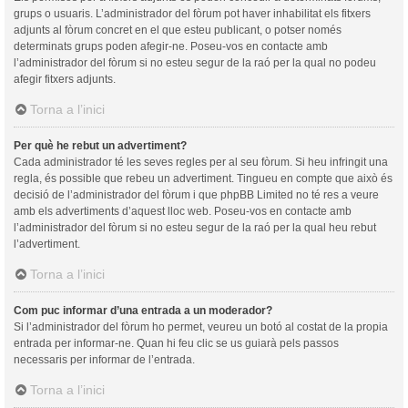
grups o usuaris. L’administrador del fòrum pot haver inhabilitat els fitxers
adjunts al fòrum concret en el que esteu publicant, o potser només
determinats grups poden afegir-ne. Poseu-vos en contacte amb
l’administrador del fòrum si no esteu segur de la raó per la qual no podeu
afegir fitxers adjunts.
Torna a l’inici
Per què he rebut un advertiment?
Cada administrador té les seves regles per al seu fòrum. Si heu infringit una
regla, és possible que rebeu un advertiment. Tingueu en compte que això és
decisió de l’administrador del fòrum i que phpBB Limited no té res a veure
amb els advertiments d’aquest lloc web. Poseu-vos en contacte amb
l’administrador del fòrum si no esteu segur de la raó per la qual heu rebut
l’advertiment.
Torna a l’inici
Com puc informar d’una entrada a un moderador?
Si l’administrador del fòrum ho permet, veureu un botó al costat de la propia
entrada per informar-ne. Quan hi feu clic se us guiarà pels passos
necessaris per informar de l’entrada.
Torna a l’inici