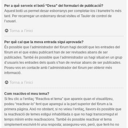
Per a què serveix el botó “Desa” del formulari de publicació?
Aquest botó us permet desar esborranys per completar-los i trametre’ls més
tard. Per recarregar un esborrany desat visiteu el Tauler de control de
l’usuari.
Torna a l’inici
Per què cal que la meva entrada sigui aprovada?
És possible que l’administrador del fòrum hagi decidit que les entrades del
fòrum en el que esteu publicant han de ser revisades abans de ser
publicades. També és possible que l’administrador us hagi situat en un grup
d’usuaris les entrades dels quals s’han de revisar abans de ser publicades.
Poseu-vos en contacte amb l’administrador del fòrum per obtenir més
informació.
Torna a l’inici
Com reactivo el meu tema?
Si feu clic a l’enllaç “Reactiva el tema” que apareix quan el visualitzeu,
podeu “reactivar-lo” fent que aparegui a la part superior del fòrum a la
primera pàgina. Això no obstant, si no veieu l’enllaç, llavors és possible que
la reactivació de temes estigui inhabilitada o que no hagi transcorregut el
temps mínim entre reactivacions. També és possible reactivar el tema
simplement escrivint-hi una resposta; assegureu-vos, però, que fent-ho no