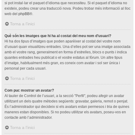
si pot instal·lar el paquet d’idioma que necessiteu. Si el paquet d’idioma no
existeix, podeu crear una traducció nova. Podeu trobar més informació al lloc
web del
phpBB
®.
Torna a l’inici
Què són les imatges que hi ha al costat del meu nom d’usuari?
Hi ha dos tipus d’imatges que poden aparèixer al costat del vostre nom
d’usuari quan visualitzeu entrades. Una d’elles pot ser una imatge associada
amb el vostre rang, generalment en forma d’estrelles, blocs o punts i indica
quantes entrades heu publicat o el vostre estatus al fòrum. Un altre tipus
d’imatge, habitualment més gran, es coneix com avatar i sol ser única i
personal per cada usuari.
Torna a l’inici
Com puc mostrar un avatar?
Al tauler de Control de l’usuari, a la secció "Perfil", podeu afegir un avatar
utilitzant un dels quatre mètodes següents: gravatar, galeria, remot o penjat.
És l’administrador qui decideix si els avatars estan permesos i tria de quines
maneres estan disponibles. Si no podeu utilitzar els avatars, poseu-vos en
contacte amb l’administrador.
Torna a l’inici