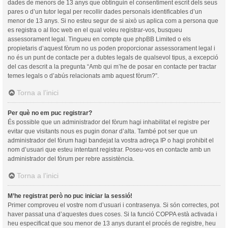
dades de menors de 13 anys que obtinguin el consentiment escrit dels seus
pares o d’un tutor legal per recollir dades personals identificables d’un
menor de 13 anys. Si no esteu segur de si això us aplica com a persona que
es registra o al lloc web en el qual voleu registrar-vos, busqueu
assessorament legal. Tingueu en compte que phpBB Limited o els
propietaris d’aquest fòrum no us poden proporcionar assessorament legal i
no és un punt de contacte per a dubtes legals de qualsevol tipus, a excepció
del cas descrit a la pregunta “Amb qui m’he de posar en contacte per tractar
temes legals o d’abús relacionats amb aquest fòrum?”.
Torna a l’inici
Per què no em puc registrar?
És possible que un administrador del fòrum hagi inhabilitat el registre per
evitar que visitants nous es pugin donar d’alta. També pot ser que un
administrador del fòrum hagi bandejat la vostra adreça IP o hagi prohibit el
nom d’usuari que esteu intentant registrar. Poseu-vos en contacte amb un
administrador del fòrum per rebre assistència.
Torna a l’inici
M’he registrat però no puc iniciar la sessió!
Primer comproveu el vostre nom d’usuari i contrasenya. Si són correctes, pot
haver passat una d’aquestes dues coses. Si la funció COPPA està activada i
heu especificat que sou menor de 13 anys durant el procés de registre, heu