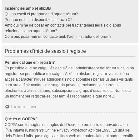
Incidències amb el phpBB
Qui ha escrit el programari d’aquest fòrum?
Per què no hi ha disponible la funció X?
Amb qui m’he de posar en contacte per tractar temes legals o d’abús
relacionats amb aquest fòrum?
Com puc posar-me en contacte amb l’administrador del fòrum?
Problemes d’inici de sessió i registre
Per què cal que em registri?
És possible que no calgui, és decisió de l’administrador del fòrum si cal o no
registrar-se per publicar missatges. Això no obstant, registrar-vos us dóna
accés a característiques addicionals no disponibles per als usuaris visitants
com ara definir avatars, missatgeria privada, enviament de correus
electrònics a altres usuaris, subscripcions a grups d’usuaris, etc. Només cal
un moment per registrar-se, per tant, és recomanable que ho feu.
Torna a l’inici
Què és el COPPA?
COPPA són les sigles en anglès del Decret de protecció de privadesa en
línia infantil (Children’s Online Privacy Protection Act) del 1998. És una llei
dels Estats Units que exigeix als llocs web que potencialment poden recollir