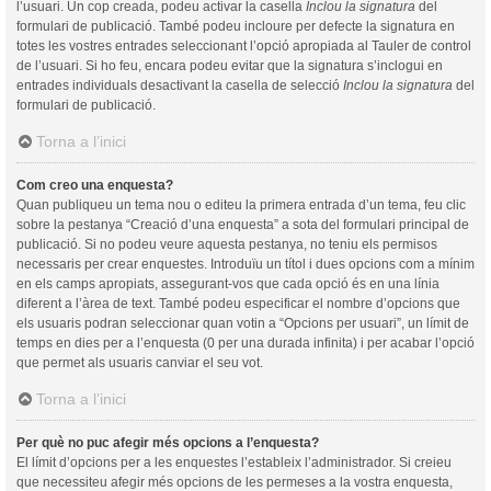
l’usuari. Un cop creada, podeu activar la casella
Inclou la signatura
del
formulari de publicació. També podeu incloure per defecte la signatura en
totes les vostres entrades seleccionant l’opció apropiada al Tauler de control
de l’usuari. Si ho feu, encara podeu evitar que la signatura s’inclogui en
entrades individuals desactivant la casella de selecció
Inclou la signatura
del
formulari de publicació.
Torna a l’inici
Com creo una enquesta?
Quan publiqueu un tema nou o editeu la primera entrada d’un tema, feu clic
sobre la pestanya “Creació d’una enquesta” a sota del formulari principal de
publicació. Si no podeu veure aquesta pestanya, no teniu els permisos
necessaris per crear enquestes. Introduïu un títol i dues opcions com a mínim
en els camps apropiats, assegurant-vos que cada opció és en una línia
diferent a l’àrea de text. També podeu especificar el nombre d’opcions que
els usuaris podran seleccionar quan votin a “Opcions per usuari”, un límit de
temps en dies per a l’enquesta (0 per una durada infinita) i per acabar l’opció
que permet als usuaris canviar el seu vot.
Torna a l’inici
Per què no puc afegir més opcions a l’enquesta?
El límit d’opcions per a les enquestes l’estableix l’administrador. Si creieu
que necessiteu afegir més opcions de les permeses a la vostra enquesta,