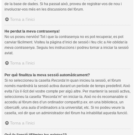
de la base de dades. Si ha passat això, proveu de registrar-vos de nou i
involucrar-vos més en les discussions del fòrum.
Torna a l’inici
He perdut la meva contrasenya!
No us poseu nerviós! Tot i que la contrasenya no es pot recuperar, es pot
canviar fàcilment. Visiteu la pàgina d’inici de sessió i feu clic a
He oblidat la
meva contrasenya
. Seguiu les instruccions i podreu tornar a iniciar la sessió
aviat.
Torna a l’inici
Per què finalitza la meva sessió automàticament?
Si no seleccioneu la casella
Recorda’m
quan inicieu la sessió, el fòrum
només mantindrà la sessió activa durant un període de temps predefinit. Això
evita l’ús il·lícit del vostre compte per algú altre. Per mantenir la sessió activa,
seleccioneu la casella “Recorda’m” en iniciar-la. Això no és recomanable si
accediu al fòrum des d’un ordinador compartit p.ex. en una biblioteca, un
cibercafè, una aula d’ordinadors a la universitat, etc. Si no podeu veure la
casella, vol dir que un administrador del fòrum ha inhabilitat aquesta funció.
Torna a l’inici
Què fa l’opció “Elimina les galetes”?