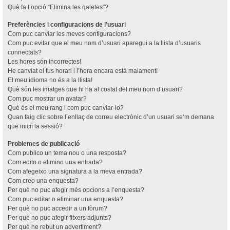
Què fa l’opció “Elimina les galetes”?
Preferències i configuracions de l’usuari
Com puc canviar les meves configuracions?
Com puc evitar que el meu nom d’usuari aparegui a la llista d’usuaris
connectats?
Les hores són incorrectes!
He canviat el fus horari i l’hora encara està malament!
El meu idioma no és a la llista!
Què són les imatges que hi ha al costat del meu nom d’usuari?
Com puc mostrar un avatar?
Què és el meu rang i com puc canviar-lo?
Quan faig clic sobre l’enllaç de correu electrònic d’un usuari se’m demana
que iniciï la sessió?
Problemes de publicació
Com publico un tema nou o una resposta?
Com edito o elimino una entrada?
Com afegeixo una signatura a la meva entrada?
Com creo una enquesta?
Per què no puc afegir més opcions a l’enquesta?
Com puc editar o eliminar una enquesta?
Per què no puc accedir a un fòrum?
Per què no puc afegir fitxers adjunts?
Per què he rebut un advertiment?