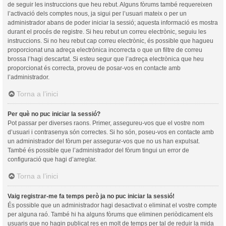
de seguir les instruccions que heu rebut. Alguns fòrums també requereixen
l’activació dels comptes nous, ja sigui per l’usuari mateix o per un
administrador abans de poder iniciar la sessió; aquesta informació es mostra
durant el procés de registre. Si heu rebut un correu electrònic, seguiu les
instruccions. Si no heu rebut cap correu electrònic, és possible que hagueu
proporcionat una adreça electrònica incorrecta o que un filtre de correu
brossa l’hagi descartat. Si esteu segur que l’adreça electrònica que heu
proporcionat és correcta, proveu de posar-vos en contacte amb
l’administrador.
Torna a l’inici
Per què no puc iniciar la sessió?
Pot passar per diverses raons. Primer, assegureu-vos que el vostre nom
d’usuari i contrasenya són correctes. Si ho són, poseu-vos en contacte amb
un administrador del fòrum per assegurar-vos que no us han expulsat.
També és possible que l’administrador del fòrum tingui un error de
configuració que hagi d’arreglar.
Torna a l’inici
Vaig registrar-me fa temps però ja no puc iniciar la sessió!
És possible que un administrador hagi desactivat o eliminat el vostre compte
per alguna raó. També hi ha alguns fòrums que eliminen periòdicament els
usuaris que no hagin publicat res en molt de temps per tal de reduir la mida