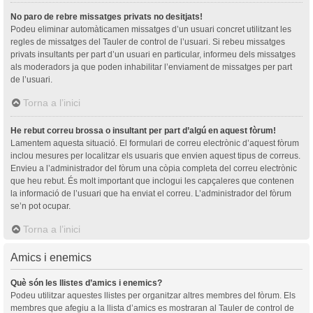
No paro de rebre missatges privats no desitjats!
Podeu eliminar automàticamen missatges d’un usuari concret utilitzant les
regles de missatges del Tauler de control de l’usuari. Si rebeu missatges
privats insultants per part d’un usuari en particular, informeu dels missatges
als moderadors ja que poden inhabilitar l’enviament de missatges per part
de l’usuari.
Torna a l’inici
He rebut correu brossa o insultant per part d’algú en aquest fòrum!
Lamentem aquesta situació. El formulari de correu electrònic d’aquest fòrum
inclou mesures per localitzar els usuaris que envien aquest tipus de correus.
Envieu a l’administrador del fòrum una còpia completa del correu electrònic
que heu rebut. És molt important que inclogui les capçaleres que contenen
la informació de l’usuari que ha enviat el correu. L’administrador del fòrum
se’n pot ocupar.
Torna a l’inici
Amics i enemics
Què són les llistes d’amics i enemics?
Podeu utilitzar aquestes llistes per organitzar altres membres del fòrum. Els
membres que afegiu a la llista d’amics es mostraran al Tauler de control de