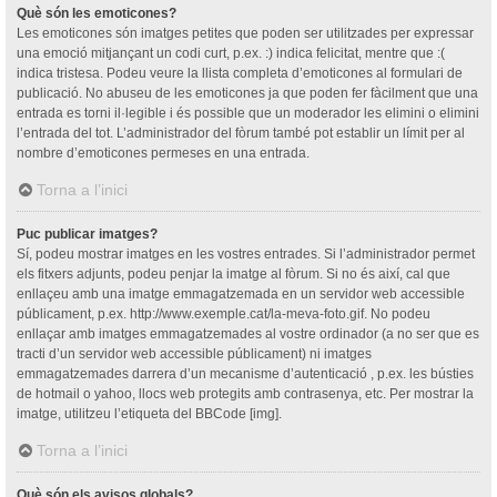
Què són les emoticones?
Les emoticones són imatges petites que poden ser utilitzades per expressar
una emoció mitjançant un codi curt, p.ex. :) indica felicitat, mentre que :(
indica tristesa. Podeu veure la llista completa d’emoticones al formulari de
publicació. No abuseu de les emoticones ja que poden fer fàcilment que una
entrada es torni il·legible i és possible que un moderador les elimini o elimini
l’entrada del tot. L’administrador del fòrum també pot establir un límit per al
nombre d’emoticones permeses en una entrada.
Torna a l’inici
Puc publicar imatges?
Sí, podeu mostrar imatges en les vostres entrades. Si l’administrador permet
els fitxers adjunts, podeu penjar la imatge al fòrum. Si no és així, cal que
enllaçeu amb una imatge emmagatzemada en un servidor web accessible
públicament, p.ex. http://www.exemple.cat/la-meva-foto.gif. No podeu
enllaçar amb imatges emmagatzemades al vostre ordinador (a no ser que es
tracti d’un servidor web accessible públicament) ni imatges
emmagatzemades darrera d’un mecanisme d’autenticació , p.ex. les bústies
de hotmail o yahoo, llocs web protegits amb contrasenya, etc. Per mostrar la
imatge, utilitzeu l’etiqueta del BBCode [img].
Torna a l’inici
Què són els avisos globals?