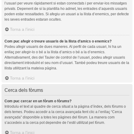
l’usuari per veure ràpidament si estan connectats i per enviar-los missatges
privats. Depenent de si la plantilla ho admet, les entrades d’aquests usuaris
poden estar ressaltades. Si afegiu un usuari a la llista d’enemics, per defecte
les seves entrades estaran ocultes.
Torna a l’inici
Com puc afegir o treure usuaris de la llista d’amics o enemics?
Podeu afegir usuaris de dues maneres. Al perfil de cada usuari, hi ha un
enllaç per afegir-lo o bé a la llista d’amics o bé a la d’enemics.
Alternativament, des del Tauler de control de l’usuari, podeu afegir usuaris
directament introduïnt el seu nom d’usuari. També podeu treure usuaris de la
llista utilitzant la mateixa pàgina.
Torna a l’inici
Cerca dels fòrums
Com puc cercar en un fòrum o fòrums?
Introduïu el text al quadre de cerca situat a la pàgina d’índex, dels fòrums o
dels temes. Podeu accedir a la cerca avançada fent clic a l’enllaç “Cerca
avançada” disponible a totes les pàgines del fòrum. La manera com
s’accedeix a la cerca pot dependre de l’estil utilitzat pel fòrum.
Torna a l’inici