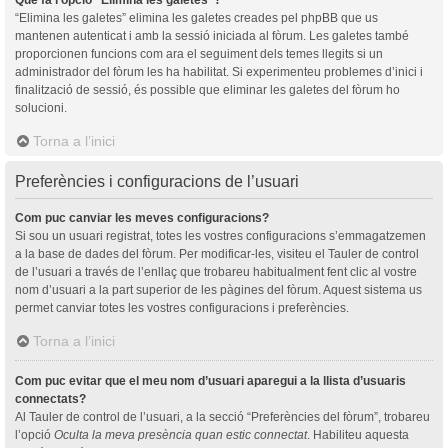
“Elimina les galetes” elimina les galetes creades pel phpBB que us
mantenen autenticat i amb la sessió iniciada al fòrum. Les galetes també
proporcionen funcions com ara el seguiment dels temes llegits si un
administrador del fòrum les ha habilitat. Si experimenteu problemes d’inici i
finalització de sessió, és possible que eliminar les galetes del fòrum ho
solucioni.
Torna a l’inici
Preferències i configuracions de l’usuari
Com puc canviar les meves configuracions?
Si sou un usuari registrat, totes les vostres configuracions s’emmagatzemen
a la base de dades del fòrum. Per modificar-les, visiteu el Tauler de control
de l’usuari a través de l’enllaç que trobareu habitualment fent clic al vostre
nom d’usuari a la part superior de les pàgines del fòrum. Aquest sistema us
permet canviar totes les vostres configuracions i preferències.
Torna a l’inici
Com puc evitar que el meu nom d’usuari aparegui a la llista d’usuaris
connectats?
Al Tauler de control de l’usuari, a la secció “Preferències del fòrum”, trobareu
l’opció
Oculta la meva presència quan estic connectat
. Habiliteu aquesta