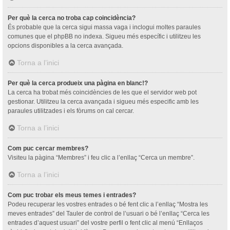
Per què la cerca no troba cap coincidència?
És probable que la cerca sigui massa vaga i inclogui moltes paraules
comunes que el phpBB no indexa. Sigueu més específic i utilitzeu les
opcions disponibles a la cerca avançada.
Torna a l’inici
Per què la cerca produeix una pàgina en blanc!?
La cerca ha trobat més coincidències de les que el servidor web pot
gestionar. Utilitzeu la cerca avançada i sigueu més especific amb les
paraules utilitzades i els fòrums on cal cercar.
Torna a l’inici
Com puc cercar membres?
Visiteu la pàgina “Membres” i feu clic a l’enllaç “Cerca un membre”.
Torna a l’inici
Com puc trobar els meus temes i entrades?
Podeu recuperar les vostres entrades o bé fent clic a l’enllaç “Mostra les
meves entrades” del Tauler de control de l’usuari o bé l’enllaç “Cerca les
entrades d’aquest usuari” del vostre perfil o fent clic al menú “Enllaços