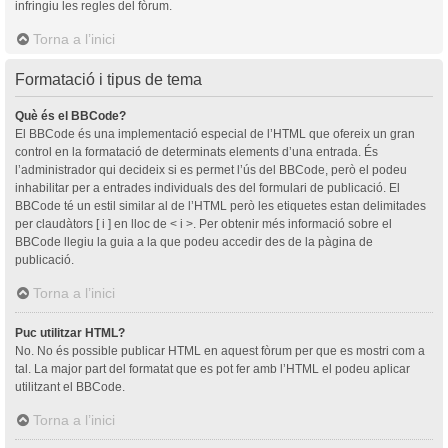
infringiu les regles del fòrum.
Torna a l’inici
Formatació i tipus de tema
Què és el BBCode?
El BBCode és una implementació especial de l’HTML que ofereix un gran
control en la formatació de determinats elements d’una entrada. És
l’administrador qui decideix si es permet l’ús del BBCode, però el podeu
inhabilitar per a entrades individuals des del formulari de publicació. El
BBCode té un estil similar al de l’HTML però les etiquetes estan delimitades
per claudàtors [ i ] en lloc de < i >. Per obtenir més informació sobre el
BBCode llegiu la guia a la que podeu accedir des de la pàgina de
publicació.
Torna a l’inici
Puc utilitzar HTML?
No. No és possible publicar HTML en aquest fòrum per que es mostri com a
tal. La major part del formatat que es pot fer amb l’HTML el podeu aplicar
utilitzant el BBCode.
Torna a l’inici