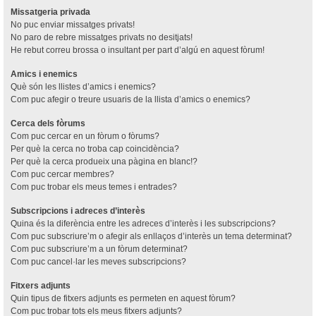
Missatgeria privada
No puc enviar missatges privats!
No paro de rebre missatges privats no desitjats!
He rebut correu brossa o insultant per part d’algú en aquest fòrum!
Amics i enemics
Què són les llistes d’amics i enemics?
Com puc afegir o treure usuaris de la llista d’amics o enemics?
Cerca dels fòrums
Com puc cercar en un fòrum o fòrums?
Per què la cerca no troba cap coincidència?
Per què la cerca produeix una pàgina en blanc!?
Com puc cercar membres?
Com puc trobar els meus temes i entrades?
Subscripcions i adreces d’interès
Quina és la diferència entre les adreces d’interès i les subscripcions?
Com puc subscriure’m o afegir als enllaços d’interès un tema determinat?
Com puc subscriure’m a un fòrum determinat?
Com puc cancel·lar les meves subscripcions?
Fitxers adjunts
Quin tipus de fitxers adjunts es permeten en aquest fòrum?
Com puc trobar tots els meus fitxers adjunts?