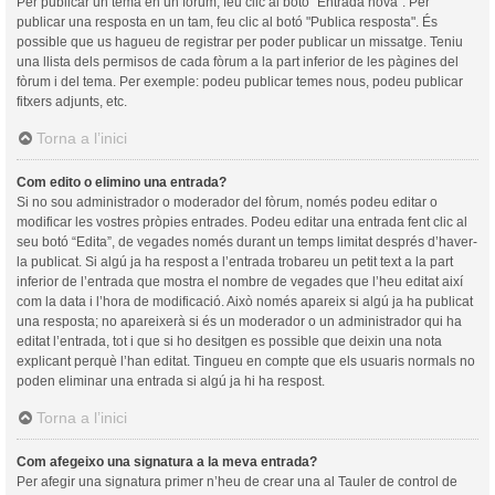
Per publicar un tema en un fòrum, feu clic al botó "Entrada nova". Per
publicar una resposta en un tam, feu clic al botó "Publica resposta". És
possible que us hagueu de registrar per poder publicar un missatge. Teniu
una llista dels permisos de cada fòrum a la part inferior de les pàgines del
fòrum i del tema. Per exemple: podeu publicar temes nous, podeu publicar
fitxers adjunts, etc.
Torna a l’inici
Com edito o elimino una entrada?
Si no sou administrador o moderador del fòrum, només podeu editar o
modificar les vostres pròpies entrades. Podeu editar una entrada fent clic al
seu botó “Edita”, de vegades només durant un temps limitat després d’haver-
la publicat. Si algú ja ha respost a l’entrada trobareu un petit text a la part
inferior de l’entrada que mostra el nombre de vegades que l’heu editat així
com la data i l’hora de modificació. Això només apareix si algú ja ha publicat
una resposta; no apareixerà si és un moderador o un administrador qui ha
editat l’entrada, tot i que si ho desitgen es possible que deixin una nota
explicant perquè l’han editat. Tingueu en compte que els usuaris normals no
poden eliminar una entrada si algú ja hi ha respost.
Torna a l’inici
Com afegeixo una signatura a la meva entrada?
Per afegir una signatura primer n’heu de crear una al Tauler de control de