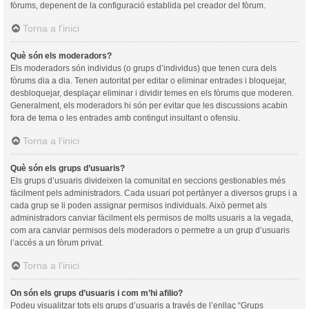
fòrums, depenent de la configuració establida pel creador del fòrum.
Torna a l’inici
Què són els moderadors?
Els moderadors són individus (o grups d’individus) que tenen cura dels
fòrums dia a dia. Tenen autoritat per editar o eliminar entrades i bloquejar,
desbloquejar, desplaçar eliminar i dividir temes en els fòrums que moderen.
Generalment, els moderadors hi són per evitar que les discussions acabin
fora de tema o les entrades amb contingut insultant o ofensiu.
Torna a l’inici
Què són els grups d’usuaris?
Els grups d’usuaris divideixen la comunitat en seccions gestionables més
fàcilment pels administradors. Cada usuari pot pertànyer a diversos grups i a
cada grup se li poden assignar permisos individuals. Això permet als
administradors canviar fàcilment els permisos de molts usuaris a la vegada,
com ara canviar permisos dels moderadors o permetre a un grup d’usuaris
l’accés a un fòrum privat.
Torna a l’inici
On són els grups d’usuaris i com m’hi afilio?
Podeu visualitzar tots els grups d’usuaris a través de l’enllaç “Grups