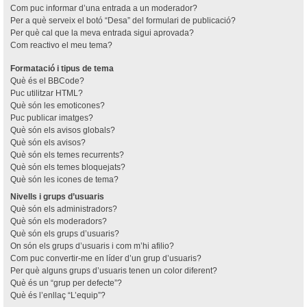
Com puc informar d’una entrada a un moderador?
Per a què serveix el botó “Desa” del formulari de publicació?
Per què cal que la meva entrada sigui aprovada?
Com reactivo el meu tema?
Formatació i tipus de tema
Què és el BBCode?
Puc utilitzar HTML?
Què són les emoticones?
Puc publicar imatges?
Què són els avisos globals?
Què són els avisos?
Què són els temes recurrents?
Què són els temes bloquejats?
Què són les icones de tema?
Nivells i grups d’usuaris
Què són els administradors?
Què són els moderadors?
Què són els grups d’usuaris?
On són els grups d’usuaris i com m’hi afilio?
Com puc convertir-me en líder d’un grup d’usuaris?
Per què alguns grups d’usuaris tenen un color diferent?
Què és un “grup per defecte”?
Què és l’enllaç “L’equip”?