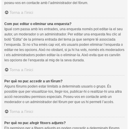
poseu-vos en contacte amb l’administrador del fòrum.
Torna a l’inici
Com puc editar o eliminar una enquesta?
Igual com passa amb les entrades, una enquesta només pot editar-la el seu
autor, un moderador o un administrador. Per editar una enquesta feu clic al
botó “Edita” de la primera entrada del tema ja que sempre té associada
l’enquesta. Si no s’ha emès cap vot, els usuaris poden eliminar l’enquesta o
editar-ne les opcions. Això no obstant, si ja hi ha vots, només els moderadors
i els administradors poden editar-la o eliminar-la. Això evita que es canvïin
les opcions de l’enquesta al mig de la seva durada.
Torna a l’inici
Per què no puc accedir a un fòrum?
Alguns fòrums poden estar limitats a determinats usuaris o grups. És
possible que per visualitzar-los, llegir-los, publicar-hi o realitzar-hi una altra
acció necessiteu permisos especials. Poseu-vos en contacte amb un
moderador o un administrador del fòrum per que us hi permeti l’accés.
Torna a l’inici
Per què no puc afegir fitxers adjunts?
Els permisos per a fitxers adjunts es poden concedir a determinats fòrums,