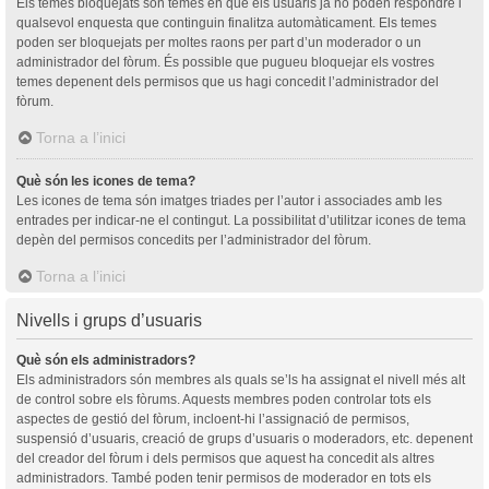
Els temes bloquejats són temes en què els usuaris ja no poden respondre i
qualsevol enquesta que continguin finalitza automàticament. Els temes
poden ser bloquejats per moltes raons per part d’un moderador o un
administrador del fòrum. És possible que pugueu bloquejar els vostres
temes depenent dels permisos que us hagi concedit l’administrador del
fòrum.
Torna a l’inici
Què són les icones de tema?
Les icones de tema són imatges triades per l’autor i associades amb les
entrades per indicar-ne el contingut. La possibilitat d’utilitzar icones de tema
depèn del permisos concedits per l’administrador del fòrum.
Torna a l’inici
Nivells i grups d’usuaris
Què són els administradors?
Els administradors són membres als quals se’ls ha assignat el nivell més alt
de control sobre els fòrums. Aquests membres poden controlar tots els
aspectes de gestió del fòrum, incloent-hi l’assignació de permisos,
suspensió d’usuaris, creació de grups d’usuaris o moderadors, etc. depenent
del creador del fòrum i dels permisos que aquest ha concedit als altres
administradors. També poden tenir permisos de moderador en tots els