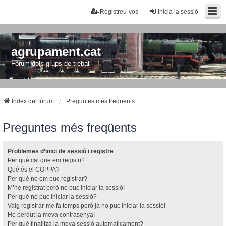
Registreu-vos
Inicia la sessió
agrupament.cat
Fòrum dels grups de treball
Índex del fòrum
Preguntes més freqüents
Preguntes més freqüents
Problemes d’inici de sessió i registre
Per què cal que em registri?
Què és el COPPA?
Per què no em puc registrar?
M’he registrat però no puc iniciar la sessió!
Per què no puc iniciar la sessió?
Vaig registrar-me fa temps però ja no puc iniciar la sessió!
He perdut la meva contrasenya!
Per què finalitza la meva sessió automàticament?