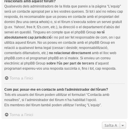
relacionats amb aquest fòrum?
Qualsevols dels administradors de la llista que pareix a la pàgina “L’equip”
serà un contacte apropiat per a les vostres queixes. Si tot i així no rebeu cap
resposta, és recomanable que us poseu en contacte amb el propietari del
domini (feu una
cerca whois
) o, si el fòrum s’executa sobre un servei gratuït
(p.ex. Yahoo!, free.fr, f2s.com, etc.), la direcció o el departament d’abús del
servei en questió. Tingueu en compte que el phpBB Group
no té
absolutament cap jurisdicció
i no pot ser fet responsable de com, on i qui
utilitza aquest fòrum. No us poseu en contacte amb el phpBB Group en
relació a qualsevol tema legal (cessar i desistir, responsabilització,
comentaris difamatoris, etc.)
no relacionat directament
amb el lloc web
phpBB.com o el programari phpBB en sí mateix. Si envieu un correu
electrònic al phpBB Group
sobre l’ús per part de tercers
d’aquest
programari espereu-vos una resposta succinta o, fins i tot, cap resposta.
Torna a l’inici
Com puc posar-me en contacte amb l’administrador del fòrum?
Tots els usuaris del fòrum poden utilitzar el formulari “Contacta amb
nosaltres”, si l’administrador del fòrum n’ha habilitat l’opció.
Els membres del fòrum també poden utilitzar l’enllaç “L’equip”.
Torna a l’inici
Salta A