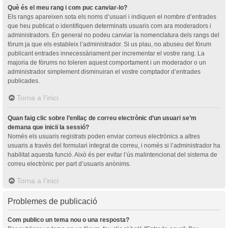
Què és el meu rang i com puc canviar-lo?
Els rangs apareixen sota els noms d’usuari i indiquen el nombre d’entrades
que heu publicat o identifiquen determinats usuaris com ara moderadors i
administradors. En general no podeu canviar la nomenclatura dels rangs del
fòrum ja que els estableix l’administrador. Si us plau, no abuseu del fòrum
publicant entrades innecessàriament per incrementar el vostre rang. La
majoria de fòrums no toleren aquest comportament i un moderador o un
administrador simplement disminuiran el vostre comptador d’entrades
publicades.
Torna a l’inici
Quan faig clic sobre l’enllaç de correu electrònic d’un usuari se’m
demana que iniciï la sessió?
Només els usuaris registrats poden enviar correus electrònics a altres
usuaris a través del formulari integrat de correu, i només si l’administrador ha
habilitat aquesta funció. Això és per evitar l’ús malintencionat del sistema de
correu electrònic per part d’usuaris anònims.
Torna a l’inici
Problemes de publicació
Com publico un tema nou o una resposta?