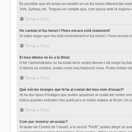
És possible que els temps es mostrin en un fus horari diferent del vostre
York, Sydney, etc. Tingueu en compte que, com passa amb la majoria de 
Torna a l’inici
He canviat el fus horari i l’hora encara està malament!
Si esteu segur que heu triat correctament el fus horari i l’hora encara é
Torna a l’inici
El meu idioma no és a la llista!
O bé l’administrador no ha instal·lat el vostre idioma o bé ningú ha tr
d’idioma no existeix, podeu crear una traducció nova. Podeu trobar mé
Torna a l’inici
Què són les imatges que hi ha al costat del meu nom d’usuari?
Hi ha dos tipus d’imatges que poden aparèixer al costat del vostre nom
indica quantes entrades heu publicat o el vostre estatus al fòrum. Un a
Torna a l’inici
Com puc mostrar un avatar?
Al tauler de Control de l’usuari, a la secció "Perfil", podeu afegir un a