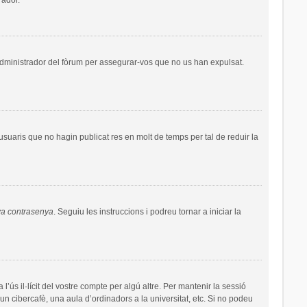
administrador del fòrum per assegurar-vos que no us han expulsat.
uaris que no hagin publicat res en molt de temps per tal de reduir la
va contrasenya
. Seguiu les instruccions i podreu tornar a iniciar la
’ús il·lícit del vostre compte per algú altre. Per mantenir la sessió
un cibercafè, una aula d’ordinadors a la universitat, etc. Si no podeu