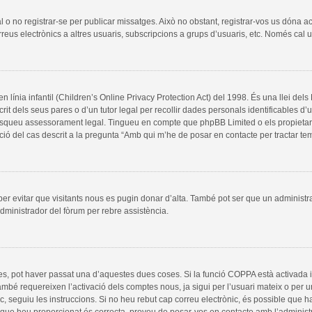
al o no registrar-se per publicar missatges. Això no obstant, registrar-vos us dóna a
rreus electrònics a altres usuaris, subscripcions a grups d’usuaris, etc. Només cal
línia infantil (Children’s Online Privacy Protection Act) del 1998. És una llei del
it dels seus pares o d’un tutor legal per recollir dades personals identificables d
, busqueu assessorament legal. Tingueu en compte que phpBB Limited o els propieta
ció del cas descrit a la pregunta “Amb qui m’he de posar en contacte per tractar t
 per evitar que visitants nous es pugin donar d’alta. També pot ser que un administr
dministrador del fòrum per rebre assistència.
es, pot haver passat una d’aquestes dues coses. Si la funció COPPA està activada 
ambé requereixen l’activació dels comptes nous, ja sigui per l’usuari mateix o per 
ic, seguiu les instruccions. Si no heu rebut cap correu electrònic, és possible que 
a que heu proporcionat és correcta, proveu de posar-vos en contacte amb l’administ