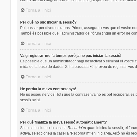
Torna a l’inici
Per què no puc iniciar la sessió?
Pot passar per diverses raons. Primer, assegureu-vos que el vostre no
També és possible que l’administrador del fòrum tingui un error de con
Torna a l’inici
Vaig registrar-me fa temps però ja no puc iniciar la sessió!
És possible que un administrador hagi desactivat o eliminat el vostre 
mida de la base de dades. Si ha passat això, proveu de registrar-vos d
Torna a l’inici
He perdut la meva contrasenya!
No us poseu nerviós! Tot i que la contrasenya no es pot recuperar, es pot
sessió aviat.
Torna a l’inici
Per què finalitza la meva sessió automàticament?
Si no seleccioneu la casella
Recorda’m
quan inicieu la sessió, el fòru
activa, seleccioneu la casella “Recorda’m” en iniciar-la. Això no és re