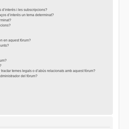
 d’interès i les subscripcions?
aços d’interès un tema determinat?
rminat?
pcions?
ten en aquest fòrum?
junts?
òrum?
?
 tractar temes legals o d’abús relacionats amb aquest fòrum?
dministrador del fòrum?