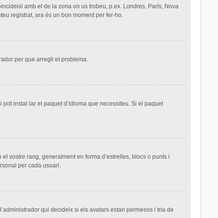
 coincideixi amb el de la zona on us trobeu, p.ex. Londres, París, Nova
teu registrat, ara és un bon moment per fer-ho.
trador per que arregli el problema.
 pot instal·lar el paquet d’idioma que necessiteu. Si el paquet
el vostre rang, generalment en forma d’estrelles, blocs o punts i
ersonal per cada usuari.
 l’administrador qui decideix si els avatars estan permesos i tria de