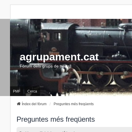
agrupament.cat
Fòrum dels grups de treball
PMF
Cerca
Índex del fòrum
Preguntes més freqüents
Preguntes més freqüents