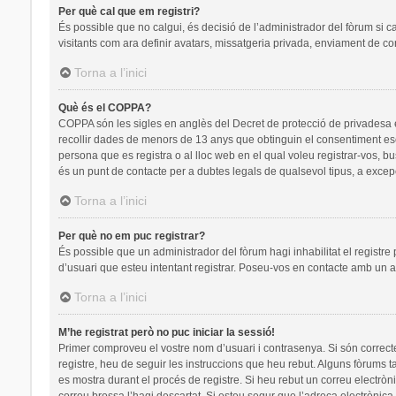
Per què cal que em registri?
És possible que no calgui, és decisió de l’administrador del fòrum si c
visitants com ara definir avatars, missatgeria privada, enviament de co
Torna a l’inici
Què és el COPPA?
COPPA són les sigles en anglès del Decret de protecció de privadesa en 
recollir dades de menors de 13 anys que obtinguin el consentiment escr
persona que es registra o al lloc web en el qual voleu registrar-vos
és un punt de contacte per a dubtes legals de qualsevol tipus, a excep
Torna a l’inici
Per què no em puc registrar?
És possible que un administrador del fòrum hagi inhabilitat el registre
d’usuari que esteu intentant registrar. Poseu-vos en contacte amb un a
Torna a l’inici
M’he registrat però no puc iniciar la sessió!
Primer comproveu el vostre nom d’usuari i contrasenya. Si són correct
registre, heu de seguir les instruccions que heu rebut. Alguns fòrums t
es mostra durant el procés de registre. Si heu rebut un correu electròn
correu brossa l’hagi descartat. Si esteu segur que l’adreça electrònic