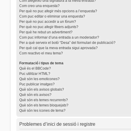
Com afegeixo una signatura a la meva entrada?
Com creo una enquesta?
Per què no puc afegir més opcions a l’enquesta?
Com puc editar o eliminar una enquesta?
Per què no puc accedir a un fòrum?
Per què no puc afegir fitxers adjunts?
Per què he rebut un advertiment?
Com puc informar d’una entrada a un moderador?
Per a què serveix el botó “Desa” del formulari de publicació?
Per què cal que la meva entrada sigui aprovada?
Com reactivo el meu tema?
Formatació i tipus de tema
Què és el BBCode?
Puc utilitzar HTML?
Què són les emoticones?
Puc publicar imatges?
Què són els avisos globals?
Què són els avisos?
Què són els temes recurrents?
Què són els temes bloquejats?
Què són les icones de tema?
Problemes d’inici de sessió i registre