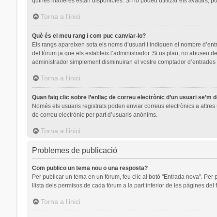
quines maneres estan disponibles. Si no podeu utilitzar els avatars, p
Torna a l’inici
Què és el meu rang i com puc canviar-lo?
Els rangs apareixen sota els noms d’usuari i indiquen el nombre d’en
del fòrum ja que els estableix l’administrador. Si us plau, no abuseu
administrador simplement disminuiran el vostre comptador d’entrades
Torna a l’inici
Quan faig clic sobre l’enllaç de correu electrònic d’un usuari se’m 
Només els usuaris registrats poden enviar correus electrònics a altres u
de correu electrònic per part d’usuaris anònims.
Torna a l’inici
Problemes de publicació
Com publico un tema nou o una resposta?
Per publicar un tema en un fòrum, feu clic al botó "Entrada nova". Per 
llista dels permisos de cada fòrum a la part inferior de les pàgines del
Torna a l’inici