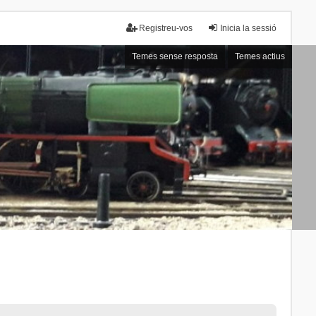
Registreu-vos
Inicia la sessió
Temes sense resposta
Temes actius