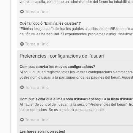
veure la casella, vol dir que un administrador del fòrum ha inhabilitat 
Torna a l’inici
Què fa l’opció “Elimina les galetes”?
“Elimina les galetes” elimina les galetes creades pel phpBB que us ma
del fòrum les ha habilitat. Si experimenteu problemes d’inici i finalitza
Torna a l’inici
Preferències i configuracions de l’usuari
Com puc canviar les meves configuracions?
Si sou un usuari registrat, totes les vostres configuracions s’emmagatze
vostre nom d’usuari a la part superior de les pàgines del fòrum. Aquest
Torna a l’inici
Com puc evitar que el meu nom d’usuari aparegui a la llista d’usua
Al Tauler de control de l’usuari, a la secció “Preferències del fòrum”, t
dels moderadors. Se us comptarà com a usuari ocult.
Torna a l’inici
Les hores són incorrectes!