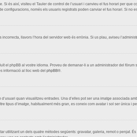
. Si és així, visiteu el Tauler de control de l’usuari i canvieu el fus horari per que
configuracions, només els usuaris registrats poden canviar el fus horari. Si no es
s incorrecta, llavors l’hora del servidor web és errònia. Si us plau, aviseu l’adminis
aduït el phpBB al vostre idioma. Proveu de demanar-li a un administrador del fòrum si
s informació al lloc web del
phpBB
®.
 d’usuari quan visualitzeu entrades. Una d’elles pot ser una imatge associada amb 
ltre tipus d’imatge, habitualment més gran, es coneix com avatar i sol ser única i p
vatar utilitzant un dels quatre mètodes següents: gravatar, galeria, remot o penjat. És