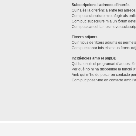
Subscripcions i adreces d’interès
Quina és la diferència entre les adreces
Com puc subscriure’m o afegir als enll
Com puc subscriure’m a un fòrum dete
Com puc cancel·lar les meves subscri
Fitxers adjunts
Quin tipus de fitxers adjunts es perme
Com puc trobar tots els meus fitxers ad
Incidències amb el phpBB
Qui ha escrit el programari d’aquest f
Per què no hi ha disponible la funció X
Amb qui m’he de posar en contacte per
Com puc posar-me en contacte amb l’a