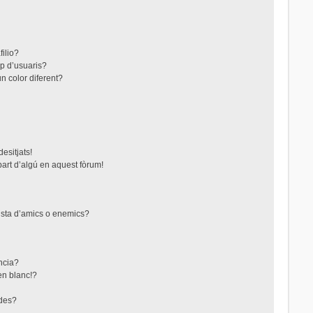
filio?
up d’usuaris?
n color diferent?
esitjats!
part d’algú en aquest fòrum!
lista d’amics o enemics?
ncia?
en blanc!?
ades?