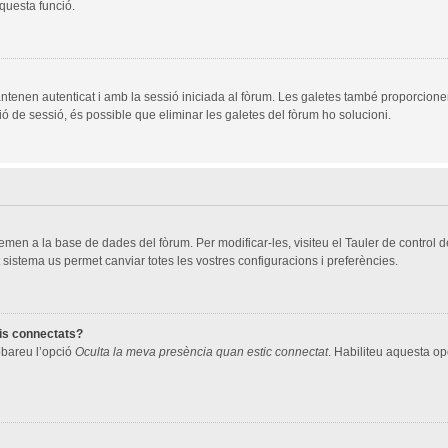
aquesta funció.
ntenen autenticat i amb la sessió iniciada al fòrum. Les galetes també proporcione
ció de sessió, és possible que eliminar les galetes del fòrum ho solucioni.
men a la base de dades del fòrum. Per modificar-les, visiteu el Tauler de control de 
 sistema us permet canviar totes les vostres configuracions i preferències.
ris connectats?
robareu l’opció
Oculta la meva presència quan estic connectat
. Habiliteu aquesta opc