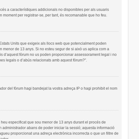
ccés a característiques addicionals no disponibles per als usuaris
 un moment per registrar-se, per tant, és recomanable que ho feu.
s Estats Units que exigeix als llocs web que potencialment poden
’un menor de 13 anys. Si no esteu segur de si això us aplica com a
ris d’aquest fòrum no us poden proporcionar assessorament legal i no
emes legals o d’abús relacionats amb aquest fòrum?”.
ador del fòrum hagi bandejat la vostra adreça IP o hagi prohibit el nom
i heu especificat que sou menor de 13 anys durant el procés de
un administrador abans de poder iniciar la sessió; aquesta informació
hagueu proporcionat una adreça electrònica incorrecta o que un filtre de
rador.