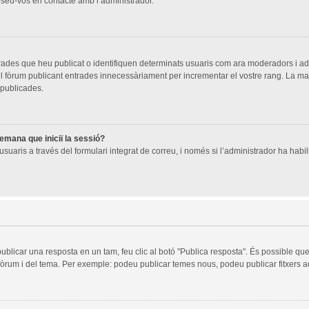
oseu-vos en contacte amb l’administrador.
trades que heu publicat o identifiquen determinats usuaris com ara moderadors i a
 del fòrum publicant entrades innecessàriament per incrementar el vostre rang. La 
 publicades.
demana que iniciï la sessió?
suaris a través del formulari integrat de correu, i només si l’administrador ha habili
publicar una resposta en un tam, feu clic al botó "Publica resposta". És possible q
 fòrum i del tema. Per exemple: podeu publicar temes nous, podeu publicar fitxers ad