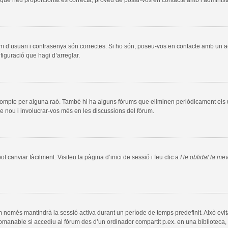
m d’usuari i contrasenya són correctes. Si ho són, poseu-vos en contacte amb un 
figuració que hagi d’arreglar.
compte per alguna raó. També hi ha alguns fòrums que eliminen periòdicament els us
e nou i involucrar-vos més en les discussions del fòrum.
 canviar fàcilment. Visiteu la pàgina d’inici de sessió i feu clic a
He oblidat la me
m només mantindrà la sessió activa durant un període de temps predefinit. Això evita l
comanable si accediu al fòrum des d’un ordinador compartit p.ex. en una biblioteca, 