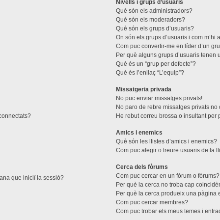
Nivells i grups d’usuaris
Què són els administradors?
Què són els moderadors?
Què són els grups d’usuaris?
On són els grups d’usuaris i com m’hi a
Com puc convertir-me en líder d’un gr
Per què alguns grups d’usuaris tenen u
Què és un “grup per defecte”?
Què és l’enllaç “L’equip”?
Missatgeria privada
No puc enviar missatges privats!
No paro de rebre missatges privats no d
 connectats?
He rebut correu brossa o insultant per 
Amics i enemics
Què són les llistes d’amics i enemics?
Com puc afegir o treure usuaris de la l
Cerca dels fòrums
Com puc cercar en un fòrum o fòrums?
ana que iniciï la sessió?
Per què la cerca no troba cap coincidè
Per què la cerca produeix una pàgina 
Com puc cercar membres?
Com puc trobar els meus temes i entr