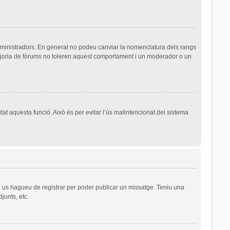
dministradors. En general no podeu canviar la nomenclatura dels rangs
majoria de fòrums no toleren aquest comportament i un moderador o un
tat aquesta funció. Això és per evitar l’ús malintencionat del sistema
ue us hagueu de registrar per poder publicar un missatge. Teniu una
junts, etc.