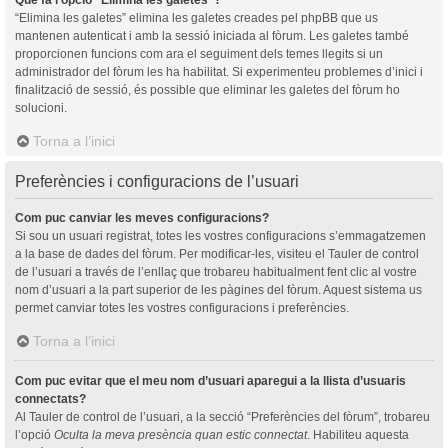
“Elimina les galetes” elimina les galetes creades pel phpBB que us
mantenen autenticat i amb la sessió iniciada al fòrum. Les galetes també
proporcionen funcions com ara el seguiment dels temes llegits si un
administrador del fòrum les ha habilitat. Si experimenteu problemes d’inici i
finalització de sessió, és possible que eliminar les galetes del fòrum ho
solucioni.
Torna a l’inici
Preferències i configuracions de l’usuari
Com puc canviar les meves configuracions?
Si sou un usuari registrat, totes les vostres configuracions s’emmagatzemen
a la base de dades del fòrum. Per modificar-les, visiteu el Tauler de control
de l’usuari a través de l’enllaç que trobareu habitualment fent clic al vostre
nom d’usuari a la part superior de les pàgines del fòrum. Aquest sistema us
permet canviar totes les vostres configuracions i preferències.
Torna a l’inici
Com puc evitar que el meu nom d’usuari aparegui a la llista d’usuaris
connectats?
Al Tauler de control de l’usuari, a la secció “Preferències del fòrum”, trobareu
l’opció
Oculta la meva presència quan estic connectat
. Habiliteu aquesta