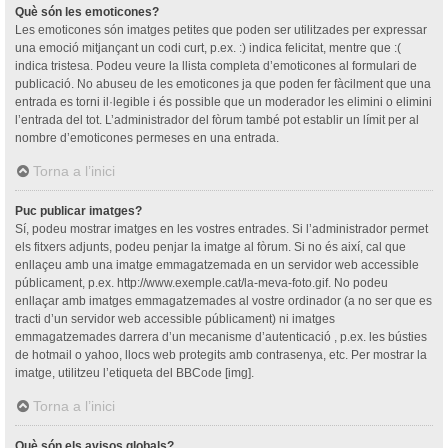
Què són les emoticones?
Les emoticones són imatges petites que poden ser utilitzades per expressar
una emoció mitjançant un codi curt, p.ex. :) indica felicitat, mentre que :(
indica tristesa. Podeu veure la llista completa d’emoticones al formulari de
publicació. No abuseu de les emoticones ja que poden fer fàcilment que una
entrada es torni il·legible i és possible que un moderador les elimini o elimini
l’entrada del tot. L’administrador del fòrum també pot establir un límit per al
nombre d’emoticones permeses en una entrada.
Torna a l’inici
Puc publicar imatges?
Sí, podeu mostrar imatges en les vostres entrades. Si l’administrador permet
els fitxers adjunts, podeu penjar la imatge al fòrum. Si no és així, cal que
enllaçeu amb una imatge emmagatzemada en un servidor web accessible
públicament, p.ex. http://www.exemple.cat/la-meva-foto.gif. No podeu
enllaçar amb imatges emmagatzemades al vostre ordinador (a no ser que es
tracti d’un servidor web accessible públicament) ni imatges
emmagatzemades darrera d’un mecanisme d’autenticació , p.ex. les bústies
de hotmail o yahoo, llocs web protegits amb contrasenya, etc. Per mostrar la
imatge, utilitzeu l’etiqueta del BBCode [img].
Torna a l’inici
Què són els avisos globals?