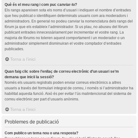
Què és el meu rang i com puc canviar-lo?
Els rangs apareixen sota els noms d’usuari i indiquen el nombre d’entrades
que heu publicat o identifiquen determinats usuaris com ara moderadors i
administradors. En general no podeu canviar la nomenclatura dels rangs del
fòrum ja que els estableix l’administrador. Si us plau, no abuseu del fòrum
publicant entrades innecessàriament per incrementar el vostre rang. La
majoria de fòrums no toleren aquest comportament i un moderador o un
administrador simplement disminuiran el vostre comptador d’entrades
publicades.
Torna a l’inici
Quan faig clic sobre l’enllaç de correu electrònic d’un usuari se’m
demana que iniciï la sessió?
Només els usuaris registrats poden enviar correus electrònics a altres
usuaris a través del formulari integrat de correu, i només si l’administrador ha
habilitat aquesta funció. Això és per evitar l’ús malintencionat del sistema de
correu electrònic per part d’usuaris anònims.
Torna a l’inici
Problemes de publicació
Com publico un tema nou o una resposta?