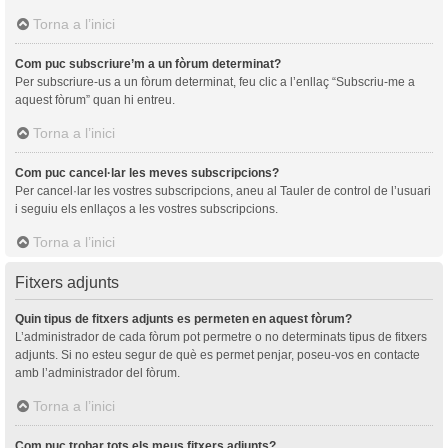
Torna a l’inici
Com puc subscriure’m a un fòrum determinat?
Per subscriure-us a un fòrum determinat, feu clic a l’enllaç “Subscriu-me a
aquest fòrum” quan hi entreu.
Torna a l’inici
Com puc cancel·lar les meves subscripcions?
Per cancel·lar les vostres subscripcions, aneu al Tauler de control de l’usuari
i seguiu els enllaços a les vostres subscripcions.
Torna a l’inici
Fitxers adjunts
Quin tipus de fitxers adjunts es permeten en aquest fòrum?
L’administrador de cada fòrum pot permetre o no determinats tipus de fitxers
adjunts. Si no esteu segur de què es permet penjar, poseu-vos en contacte
amb l’administrador del fòrum.
Torna a l’inici
Com puc trobar tots els meus fitxers adjunts?