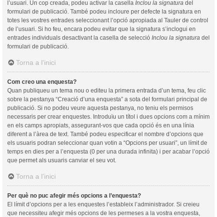
l’usuari. Un cop creada, podeu activar la casella
Inclou la signatura
del
formulari de publicació. També podeu incloure per defecte la signatura en
totes les vostres entrades seleccionant l’opció apropiada al Tauler de control
de l’usuari. Si ho feu, encara podeu evitar que la signatura s’inclogui en
entrades individuals desactivant la casella de selecció
Inclou la signatura
del
formulari de publicació.
Torna a l’inici
Com creo una enquesta?
Quan publiqueu un tema nou o editeu la primera entrada d’un tema, feu clic
sobre la pestanya “Creació d’una enquesta” a sota del formulari principal de
publicació. Si no podeu veure aquesta pestanya, no teniu els permisos
necessaris per crear enquestes. Introduïu un títol i dues opcions com a mínim
en els camps apropiats, assegurant-vos que cada opció és en una línia
diferent a l’àrea de text. També podeu especificar el nombre d’opcions que
els usuaris podran seleccionar quan votin a “Opcions per usuari”, un límit de
temps en dies per a l’enquesta (0 per una durada infinita) i per acabar l’opció
que permet als usuaris canviar el seu vot.
Torna a l’inici
Per què no puc afegir més opcions a l’enquesta?
El límit d’opcions per a les enquestes l’estableix l’administrador. Si creieu
que necessiteu afegir més opcions de les permeses a la vostra enquesta,