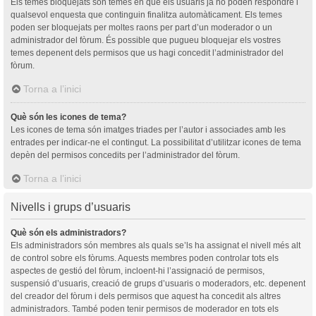
Els temes bloquejats són temes en què els usuaris ja no poden respondre i
qualsevol enquesta que continguin finalitza automàticament. Els temes
poden ser bloquejats per moltes raons per part d’un moderador o un
administrador del fòrum. És possible que pugueu bloquejar els vostres
temes depenent dels permisos que us hagi concedit l’administrador del
fòrum.
Torna a l’inici
Què són les icones de tema?
Les icones de tema són imatges triades per l’autor i associades amb les
entrades per indicar-ne el contingut. La possibilitat d’utilitzar icones de tema
depèn del permisos concedits per l’administrador del fòrum.
Torna a l’inici
Nivells i grups d’usuaris
Què són els administradors?
Els administradors són membres als quals se’ls ha assignat el nivell més alt
de control sobre els fòrums. Aquests membres poden controlar tots els
aspectes de gestió del fòrum, incloent-hi l’assignació de permisos,
suspensió d’usuaris, creació de grups d’usuaris o moderadors, etc. depenent
del creador del fòrum i dels permisos que aquest ha concedit als altres
administradors. També poden tenir permisos de moderador en tots els