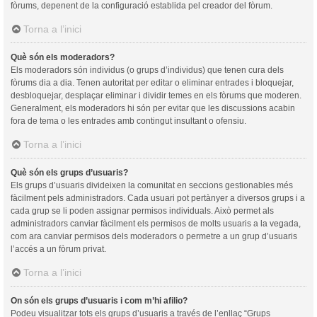
fòrums, depenent de la configuració establida pel creador del fòrum.
Torna a l’inici
Què són els moderadors?
Els moderadors són individus (o grups d’individus) que tenen cura dels
fòrums dia a dia. Tenen autoritat per editar o eliminar entrades i bloquejar,
desbloquejar, desplaçar eliminar i dividir temes en els fòrums que moderen.
Generalment, els moderadors hi són per evitar que les discussions acabin
fora de tema o les entrades amb contingut insultant o ofensiu.
Torna a l’inici
Què són els grups d’usuaris?
Els grups d’usuaris divideixen la comunitat en seccions gestionables més
fàcilment pels administradors. Cada usuari pot pertànyer a diversos grups i a
cada grup se li poden assignar permisos individuals. Això permet als
administradors canviar fàcilment els permisos de molts usuaris a la vegada,
com ara canviar permisos dels moderadors o permetre a un grup d’usuaris
l’accés a un fòrum privat.
Torna a l’inici
On són els grups d’usuaris i com m’hi afilio?
Podeu visualitzar tots els grups d’usuaris a través de l’enllaç “Grups