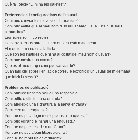
Què fa l’opció “Elimina les galetes”?
Preferències i configuracions de l’usuari
Com puc canviar les meves configuracions?
Com puc evitar que el meu nom d’usuari aparegui a la llista d’usuaris
connectats?
Les hores són incorrectes!
He canviat el fus horari i l’hora encara està malament!
El meu idioma no és a la llista!
Què són les imatges que hi ha al costat del meu nom d’usuari?
Com puc mostrar un avatar?
Què és el meu rang i com puc canviar-lo?
Quan faig clic sobre l’enllaç de correu electrònic d’un usuari se’m demana
que iniciï la sessió?
Problemes de publicació
Com publico un tema nou o una resposta?
Com edito o elimino una entrada?
Com afegeixo una signatura a la meva entrada?
Com creo una enquesta?
Per què no puc afegir més opcions a l’enquesta?
Com puc editar o eliminar una enquesta?
Per què no puc accedir a un fòrum?
Per què no puc afegir fitxers adjunts?
Per què he rebut un advertiment?