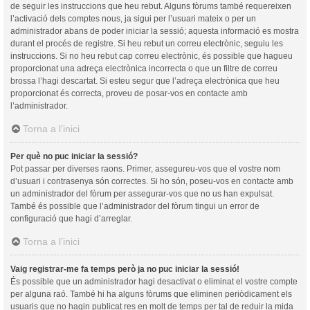
de seguir les instruccions que heu rebut. Alguns fòrums també requereixen
l’activació dels comptes nous, ja sigui per l’usuari mateix o per un
administrador abans de poder iniciar la sessió; aquesta informació es mostra
durant el procés de registre. Si heu rebut un correu electrònic, seguiu les
instruccions. Si no heu rebut cap correu electrònic, és possible que hagueu
proporcionat una adreça electrònica incorrecta o que un filtre de correu
brossa l’hagi descartat. Si esteu segur que l’adreça electrònica que heu
proporcionat és correcta, proveu de posar-vos en contacte amb
l’administrador.
Torna a l’inici
Per què no puc iniciar la sessió?
Pot passar per diverses raons. Primer, assegureu-vos que el vostre nom
d’usuari i contrasenya són correctes. Si ho són, poseu-vos en contacte amb
un administrador del fòrum per assegurar-vos que no us han expulsat.
També és possible que l’administrador del fòrum tingui un error de
configuració que hagi d’arreglar.
Torna a l’inici
Vaig registrar-me fa temps però ja no puc iniciar la sessió!
És possible que un administrador hagi desactivat o eliminat el vostre compte
per alguna raó. També hi ha alguns fòrums que eliminen periòdicament els
usuaris que no hagin publicat res en molt de temps per tal de reduir la mida