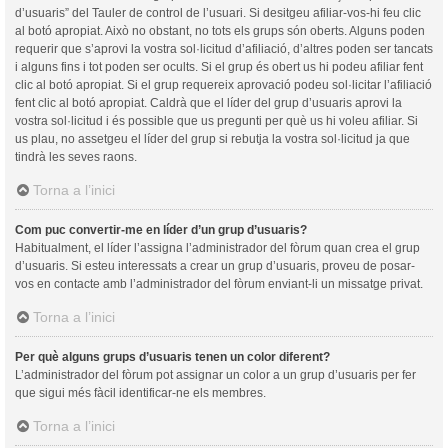
d’usuaris” del Tauler de control de l’usuari. Si desitgeu afiliar-vos-hi feu clic
al botó apropiat. Això no obstant, no tots els grups són oberts. Alguns poden
requerir que s’aprovi la vostra sol·licitud d’afiliació, d’altres poden ser tancats
i alguns fins i tot poden ser ocults. Si el grup és obert us hi podeu afiliar fent
clic al botó apropiat. Si el grup requereix aprovació podeu sol·licitar l’afiliació
fent clic al botó apropiat. Caldrà que el líder del grup d’usuaris aprovi la
vostra sol·licitud i és possible que us pregunti per què us hi voleu afiliar. Si
us plau, no assetgeu el líder del grup si rebutja la vostra sol·licitud ja que
tindrà les seves raons.
Torna a l’inici
Com puc convertir-me en líder d’un grup d’usuaris?
Habitualment, el líder l’assigna l’administrador del fòrum quan crea el grup
d’usuaris. Si esteu interessats a crear un grup d’usuaris, proveu de posar-
vos en contacte amb l’administrador del fòrum enviant-li un missatge privat.
Torna a l’inici
Per què alguns grups d’usuaris tenen un color diferent?
L’administrador del fòrum pot assignar un color a un grup d’usuaris per fer
que sigui més fàcil identificar-ne els membres.
Torna a l’inici