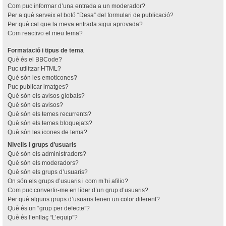
Com puc informar d’una entrada a un moderador?
Per a què serveix el botó “Desa” del formulari de publicació?
Per què cal que la meva entrada sigui aprovada?
Com reactivo el meu tema?
Formatació i tipus de tema
Què és el BBCode?
Puc utilitzar HTML?
Què són les emoticones?
Puc publicar imatges?
Què són els avisos globals?
Què són els avisos?
Què són els temes recurrents?
Què són els temes bloquejats?
Què són les icones de tema?
Nivells i grups d’usuaris
Què són els administradors?
Què són els moderadors?
Què són els grups d’usuaris?
On són els grups d’usuaris i com m’hi afilio?
Com puc convertir-me en líder d’un grup d’usuaris?
Per què alguns grups d’usuaris tenen un color diferent?
Què és un “grup per defecte”?
Què és l’enllaç “L’equip”?