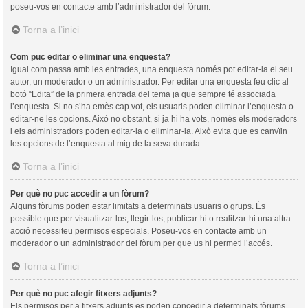
poseu-vos en contacte amb l’administrador del fòrum.
Torna a l’inici
Com puc editar o eliminar una enquesta?
Igual com passa amb les entrades, una enquesta només pot editar-la el seu
autor, un moderador o un administrador. Per editar una enquesta feu clic al
botó “Edita” de la primera entrada del tema ja que sempre té associada
l’enquesta. Si no s’ha emès cap vot, els usuaris poden eliminar l’enquesta o
editar-ne les opcions. Això no obstant, si ja hi ha vots, només els moderadors
i els administradors poden editar-la o eliminar-la. Això evita que es canvïin
les opcions de l’enquesta al mig de la seva durada.
Torna a l’inici
Per què no puc accedir a un fòrum?
Alguns fòrums poden estar limitats a determinats usuaris o grups. És
possible que per visualitzar-los, llegir-los, publicar-hi o realitzar-hi una altra
acció necessiteu permisos especials. Poseu-vos en contacte amb un
moderador o un administrador del fòrum per que us hi permeti l’accés.
Torna a l’inici
Per què no puc afegir fitxers adjunts?
Els permisos per a fitxers adjunts es poden concedir a determinats fòrums,