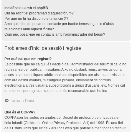
Incidències amb el phpBB
Qui ha escrit el programari d’aquest fòrum?
Per què no hi ha disponible la funció X?
Amb qui m’he de posar en contacte per tractar temes legals o d’abús
relacionats amb aquest fòrum?
Com puc posar-me en contacte amb l’administrador del fòrum?
Problemes d’inici de sessió i registre
Per què cal que em registri?
És possible que no calgui, és decisió de l’administrador del fòrum si cal o no
registrar-se per publicar missatges. Això no obstant, registrar-vos us dóna
accés a característiques addicionals no disponibles per als usuaris visitants
com ara definir avatars, missatgeria privada, enviament de correus
electrònics a altres usuaris, subscripcions a grups d’usuaris, etc. Només cal
un moment per registrar-se, per tant, és recomanable que ho feu.
Torna a l’inici
Què és el COPPA?
COPPA són les sigles en anglès del Decret de protecció de privadesa en
línia infantil (Children’s Online Privacy Protection Act) del 1998. És una llei
dels Estats Units que exigeix als llocs web que potencialment poden recollir