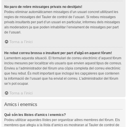
No paro de rebre missatges privats no desitjats!
Podeu eliminar automàticamen missatges d’un usuari concret utilitzant les
regles de missatges del Tauler de control de l’usuari. Si rebeu missatges
privats insultants per part d’un usuari en particular, informeu dels missatges
als moderadors ja que poden inhabilitar l’enviament de missatges per part
de l’usuari.
Torna a l’inici
He rebut correu brossa o insultant per part d’algú en aquest fòrum!
Lamentem aquesta situació. El formulari de correu electrònic d’aquest fòrum
inclou mesures per localitzar els usuaris que envien aquest tipus de correus.
Envieu a l’administrador del fòrum una còpia completa del correu electrònic
que heu rebut. És molt important que inclogui les capçaleres que contenen
la informació de l’usuari que ha enviat el correu. L’administrador del fòrum
se’n pot ocupar.
Torna a l’inici
Amics i enemics
Què són les llistes d’amics i enemics?
Podeu utilitzar aquestes llistes per organitzar altres membres del fòrum. Els
membres que afegiu a la llista d’amics es mostraran al Tauler de control de