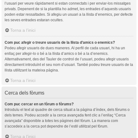
l’usuari per veure ràpidament si estan connectats i per enviar-los missatges
privats. Depenent de si la plantilla ho admet, les entrades d’aquests usuaris
poden estar ressaltades. Si afegiu un usuari a la llista d’enemics, per defecte
les seves entrades estaran ocultes.
Torna a l’inici
Com puc afegir o treure usuaris de la llista d’amics o enemics?
Podeu afegir usuaris de dues maneres. Al perfil de cada usuari, hi ha un
enllaç per afegir-lo o bé a la llista d’amics o bé a la d’enemics.
Alternativament, des del Tauler de control de l’usuari, podeu afegir usuaris
directament introduïnt el seu nom d’usuari. També podeu treure usuaris de la
llista utilitzant la mateixa pàgina.
Torna a l’inici
Cerca dels fòrums
Com puc cercar en un fòrum o fòrums?
Introduïu el text al quadre de cerca situat a la pàgina d’índex, dels fòrums o
dels temes. Podeu accedir a la cerca avançada fent clic a l’enllaç “Cerca
avançada” disponible a totes les pàgines del fòrum. La manera com
s’accedeix a la cerca pot dependre de l’estil utilitzat pel fòrum.
Torna a l’inici