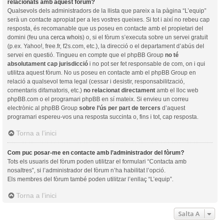
relacionats amb aquest fòrum?
Qualsevols dels administradors de la llista que pareix a la pàgina “L’equip”
serà un contacte apropiat per a les vostres queixes. Si tot i així no rebeu cap
resposta, és recomanable que us poseu en contacte amb el propietari del
domini (feu una
cerca whois
) o, si el fòrum s’executa sobre un servei gratuït
(p.ex. Yahoo!, free.fr, f2s.com, etc.), la direcció o el departament d’abús del
servei en questió. Tingueu en compte que el phpBB Group
no té
absolutament cap jurisdicció
i no pot ser fet responsable de com, on i qui
utilitza aquest fòrum. No us poseu en contacte amb el phpBB Group en
relació a qualsevol tema legal (cessar i desistir, responsabilització,
comentaris difamatoris, etc.)
no relacionat directament
amb el lloc web
phpBB.com o el programari phpBB en sí mateix. Si envieu un correu
electrònic al phpBB Group
sobre l’ús per part de tercers
d’aquest
programari espereu-vos una resposta succinta o, fins i tot, cap resposta.
Torna a l’inici
Com puc posar-me en contacte amb l’administrador del fòrum?
Tots els usuaris del fòrum poden utilitzar el formulari “Contacta amb
nosaltres”, si l’administrador del fòrum n’ha habilitat l’opció.
Els membres del fòrum també poden utilitzar l’enllaç “L’equip”.
Torna a l’inici
Salta A