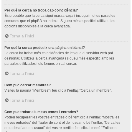
Per què la cerca no troba cap coincidència?
És probable que la cerca sigui massa vaga i inclogui moltes paraules
comunes que el phpBB no indexa. Sigueu més específic i utilitzeu les
opcions disponibles a la cerca avançada.
Torna a l’inici
Per què la cerca produeix una pàgina en blanc!?
La cerca ha trobat més coincidències de les que el servidor web pot
gestionar. Utilitzeu la cerca avançada i sigueu més especific amb les
paraules utilitzades i els fòrums on cal cercar.
Torna a l’inici
Com puc cercar membres?
Visiteu la pàgina “Membres” i feu clic a l’enllaç “Cerca un membre”.
Torna a l’inici
Com puc trobar els meus temes i entrades?
Podeu recuperar les vostres entrades o bé fent clic a l’enllaç “Mostra les
meves entrades” del Tauler de control de l’usuari o bé l’enllaç “Cerca les
entrades d’aquest usuari” del vostre perfil o fent clic al menú “Enllaços