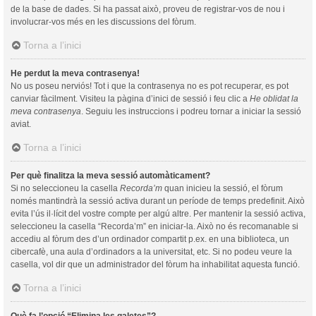
de la base de dades. Si ha passat això, proveu de registrar-vos de nou i
involucrar-vos més en les discussions del fòrum.
Torna a l’inici
He perdut la meva contrasenya!
No us poseu nerviós! Tot i que la contrasenya no es pot recuperar, es pot
canviar fàcilment. Visiteu la pàgina d’inici de sessió i feu clic a
He oblidat la
meva contrasenya
. Seguiu les instruccions i podreu tornar a iniciar la sessió
aviat.
Torna a l’inici
Per què finalitza la meva sessió automàticament?
Si no seleccioneu la casella
Recorda’m
quan inicieu la sessió, el fòrum
només mantindrà la sessió activa durant un període de temps predefinit. Això
evita l’ús il·lícit del vostre compte per algú altre. Per mantenir la sessió activa,
seleccioneu la casella “Recorda’m” en iniciar-la. Això no és recomanable si
accediu al fòrum des d’un ordinador compartit p.ex. en una biblioteca, un
cibercafè, una aula d’ordinadors a la universitat, etc. Si no podeu veure la
casella, vol dir que un administrador del fòrum ha inhabilitat aquesta funció.
Torna a l’inici
Què fa l’opció “Elimina les galetes”?