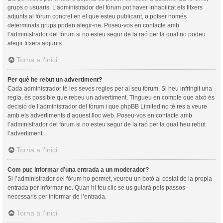
grups o usuaris. L’administrador del fòrum pot haver inhabilitat els fitxers
adjunts al fòrum concret en el que esteu publicant, o potser només
determinats grups poden afegir-ne. Poseu-vos en contacte amb
l’administrador del fòrum si no esteu segur de la raó per la qual no podeu
afegir fitxers adjunts.
Torna a l’inici
Per què he rebut un advertiment?
Cada administrador té les seves regles per al seu fòrum. Si heu infringit una
regla, és possible que rebeu un advertiment. Tingueu en compte que això és
decisió de l’administrador del fòrum i que phpBB Limited no té res a veure
amb els advertiments d’aquest lloc web. Poseu-vos en contacte amb
l’administrador del fòrum si no esteu segur de la raó per la qual heu rebut
l’advertiment.
Torna a l’inici
Com puc informar d’una entrada a un moderador?
Si l’administrador del fòrum ho permet, veureu un botó al costat de la propia
entrada per informar-ne. Quan hi feu clic se us guiarà pels passos
necessaris per informar de l’entrada.
Torna a l’inici