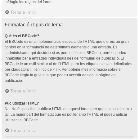
infringiu les regles del fòrum.
Torna a l’inici
Formatació i tipus de tema
Què és el BBCode?
El BBCode és una implementació especial de l’HTML que ofereix un gran
control en la formatació de determinats elements d’una entrada. És
l’administrador qui decideix si es permet l’ús del BBCode, però el podeu
inhabilitar per a entrades individuals des del formulari de publicació. El
BBCode té un estil similar al de l’HTML però les etiquetes estan delimitades
per claudàtors [ i ] en lloc de < i >. Per obtenir més informació sobre el
BBCode llegiu la guia a la que podeu accedir des de la pàgina de
publicació.
Torna a l’inici
Puc utilitzar HTML?
No. No és possible publicar HTML en aquest fòrum per que es mostri com a
tal. La major part del formatat que es pot fer amb l’HTML el podeu aplicar
utilitzant el BBCode.
Torna a l’inici