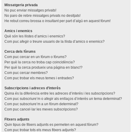
Missatgeria privada
No puc enviar missatges privats!
No paro de rebre missatges privats no desitjats!
He rebut correu brossa o insultant per part d’algú en aquest fòrum!
Amics i enemics
Què són les llistes d’amics i enemics?
Com puc afegir o treure usuaris de la llista d’amics o enemics?
Cerca dels fòrums
Com puc cercar en un fòrum o fòrums?
Per què la cerca no troba cap coincidència?
Per què la cerca produeix una pàgina en blanc!?
Com puc cercar membres?
Com puc trobar els meus temes i entrades?
Subscripcions i adreces d’interès
Quina és la diferència entre les adreces d’interès i les subscripcions?
Com puc subscriure’m o afegir als enllaços d’interès un tema determinat?
Com puc subscriure’m a un fòrum determinat?
Com puc cancel·lar les meves subscripcions?
Fitxers adjunts
Quin tipus de fitxers adjunts es permeten en aquest fòrum?
Com puc trobar tots els meus fitxers adjunts?