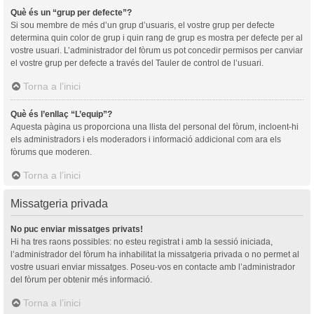
Què és un “grup per defecte”?
Si sou membre de més d’un grup d’usuaris, el vostre grup per defecte
determina quin color de grup i quin rang de grup es mostra per defecte per al
vostre usuari. L’administrador del fòrum us pot concedir permisos per canviar
el vostre grup per defecte a través del Tauler de control de l’usuari.
Torna a l’inici
Què és l’enllaç “L’equip”?
Aquesta pàgina us proporciona una llista del personal del fòrum, incloent-hi
els administradors i els moderadors i informació addicional com ara els
fòrums que moderen.
Torna a l’inici
Missatgeria privada
No puc enviar missatges privats!
Hi ha tres raons possibles: no esteu registrat i amb la sessió iniciada,
l’administrador del fòrum ha inhabilitat la missatgeria privada o no permet al
vostre usuari enviar missatges. Poseu-vos en contacte amb l’administrador
del fòrum per obtenir més informació.
Torna a l’inici