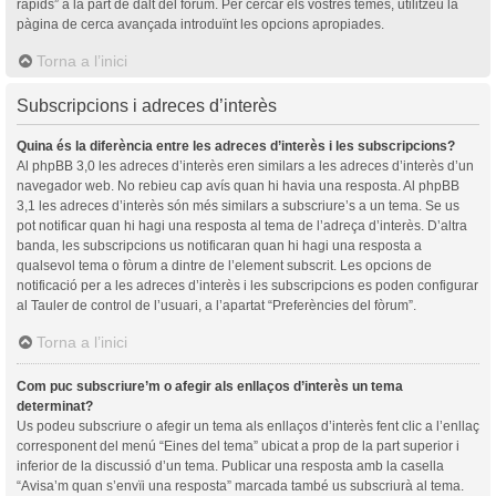
ràpids” a la part de dalt del fòrum. Per cercar els vostres temes, utilitzeu la
pàgina de cerca avançada introduïnt les opcions apropiades.
Torna a l’inici
Subscripcions i adreces d’interès
Quina és la diferència entre les adreces d’interès i les subscripcions?
Al phpBB 3,0 les adreces d’interès eren similars a les adreces d’interès d’un
navegador web. No rebieu cap avís quan hi havia una resposta. Al phpBB
3,1 les adreces d’interès són més similars a subscriure’s a un tema. Se us
pot notificar quan hi hagi una resposta al tema de l’adreça d’interès. D’altra
banda, les subscripcions us notificaran quan hi hagi una resposta a
qualsevol tema o fòrum a dintre de l’element subscrit. Les opcions de
notificació per a les adreces d’interès i les subscripcions es poden configurar
al Tauler de control de l’usuari, a l’apartat “Preferències del fòrum”.
Torna a l’inici
Com puc subscriure’m o afegir als enllaços d’interès un tema
determinat?
Us podeu subscriure o afegir un tema als enllaços d’interès fent clic a l’enllaç
corresponent del menú “Eines del tema” ubicat a prop de la part superior i
inferior de la discussió d’un tema. Publicar una resposta amb la casella
“Avisa’m quan s’envïi una resposta” marcada també us subscriurà al tema.