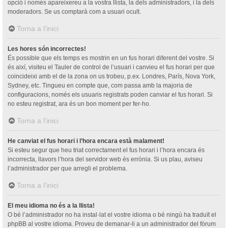
opció i només apareixereu a la vostra llista, la dels administradors, i la dels
moderadors. Se us comptarà com a usuari ocult.
Torna a l’inici
Les hores són incorrectes!
És possible que els temps es mostrin en un fus horari diferent del vostre. Si
és així, visiteu el Tauler de control de l’usuari i canvieu el fus horari per que
coincideixi amb el de la zona on us trobeu, p.ex. Londres, París, Nova York,
Sydney, etc. Tingueu en compte que, com passa amb la majoria de
configuracions, només els usuaris registrats poden canviar el fus horari. Si
no esteu registrat, ara és un bon moment per fer-ho.
Torna a l’inici
He canviat el fus horari i l’hora encara està malament!
Si esteu segur que heu triat correctament el fus horari i l’hora encara és
incorrecta, llavors l’hora del servidor web és errònia. Si us plau, aviseu
l’administrador per que arregli el problema.
Torna a l’inici
El meu idioma no és a la llista!
O bé l’administrador no ha instal·lat el vostre idioma o bé ningú ha traduït el
phpBB al vostre idioma. Proveu de demanar-li a un administrador del fòrum