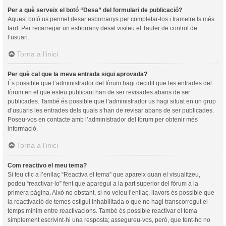
Per a què serveix el botó “Desa” del formulari de publicació?
Aquest botó us permet desar esborranys per completar-los i trametre’ls més
tard. Per recarregar un esborrany desat visiteu el Tauler de control de
l’usuari.
Torna a l’inici
Per què cal que la meva entrada sigui aprovada?
És possible que l’administrador del fòrum hagi decidit que les entrades del
fòrum en el que esteu publicant han de ser revisades abans de ser
publicades. També és possible que l’administrador us hagi situat en un grup
d’usuaris les entrades dels quals s’han de revisar abans de ser publicades.
Poseu-vos en contacte amb l’administrador del fòrum per obtenir més
informació.
Torna a l’inici
Com reactivo el meu tema?
Si feu clic a l’enllaç “Reactiva el tema” que apareix quan el visualitzeu,
podeu “reactivar-lo” fent que aparegui a la part superior del fòrum a la
primera pàgina. Això no obstant, si no veieu l’enllaç, llavors és possible que
la reactivació de temes estigui inhabilitada o que no hagi transcorregut el
temps mínim entre reactivacions. També és possible reactivar el tema
simplement escrivint-hi una resposta; assegureu-vos, però, que fent-ho no