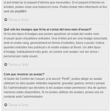
si pot instal·lar el paquet d’idioma que necessiteu. Si el paquet d’idioma no
existeix, podeu crear una traducció nova. Podeu trobar més informació al lloc
web del
phpBB
®.
Torna a l’inici
Què són les imatges que hi ha al costat del meu nom d’usuari?
Hi ha dos tipus d’imatges que poden aparèixer al costat del vostre nom
d’usuari quan visualitzeu entrades. Una d’elles pot ser una imatge associada
amb el vostre rang, generalment en forma d’estrelles, blocs o punts i indica
quantes entrades heu publicat o el vostre estatus al fòrum. Un altre tipus
d’imatge, habitualment més gran, es coneix com avatar i sol ser única i
personal per cada usuari.
Torna a l’inici
Com puc mostrar un avatar?
Al tauler de Control de l’usuari, a la secció "Perfil", podeu afegir un avatar
utilitzant un dels quatre mètodes següents: gravatar, galeria, remot o penjat.
És l’administrador qui decideix si els avatars estan permesos i tria de quines
maneres estan disponibles. Si no podeu utilitzar els avatars, poseu-vos en
contacte amb l’administrador.
Torna a l’inici