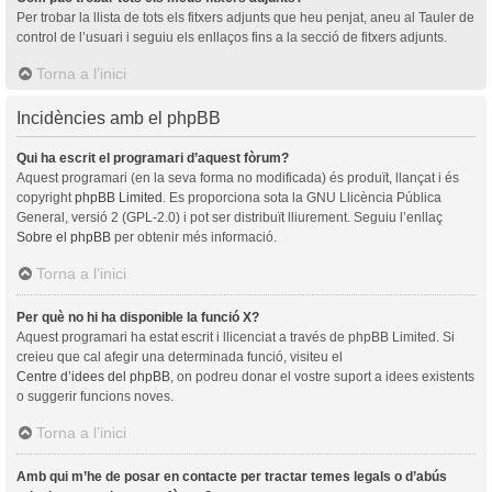
Per trobar la llista de tots els fitxers adjunts que heu penjat, aneu al Tauler de
control de l’usuari i seguiu els enllaços fins a la secció de fitxers adjunts.
Torna a l’inici
Incidències amb el phpBB
Qui ha escrit el programari d’aquest fòrum?
Aquest programari (en la seva forma no modificada) és produït, llançat i és
copyright
phpBB Limited
. Es proporciona sota la GNU Llicència Pública
General, versió 2 (GPL-2.0) i pot ser distribuït lliurement. Seguiu l’enllaç
Sobre el phpBB
per obtenir més informació.
Torna a l’inici
Per què no hi ha disponible la funció X?
Aquest programari ha estat escrit i llicenciat a través de phpBB Limited. Si
creieu que cal afegir una determinada funció, visiteu el
Centre d’idees del phpBB
, on podreu donar el vostre suport a idees existents
o suggerir funcions noves.
Torna a l’inici
Amb qui m’he de posar en contacte per tractar temes legals o d’abús