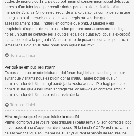
dades de menors de 13 anys que obtinguin el consentiment escrit dels seus
pares o d’un tutor legal per recollir dades personals identificables d’un
menor de 13 anys. Si no esteu segur de si això us aplica com a persona que
es registra o al lloc web en el qual voleu registrar-vos, busqueu
assessorament legal. Tingueu en compte que phpBB Limited o els
propietaris d’aquest fòrum no us poden proporcionar assessorament legal i
no és un punt de contacte per a dubtes legals de qualsevol tipus, a excepció
del cas descrit a la pregunta “Amb qui m’he de posar en contacte per tractar
temes legals o d’abús relacionats amb aquest fòrum?”.
Torna a l’inici
Per què no em puc registrar?
És possible que un administrador del fòrum hagi inhabilitat el registre per
evitar que visitants nous es pugin donar d’alta. També pot ser que un
administrador del fòrum hagi bandejat la vostra adreça IP o hagi prohibit el
nom d’usuari que esteu intentant registrar. Poseu-vos en contacte amb un
administrador del fòrum per rebre assistència.
Torna a l’inici
M’he registrat però no puc iniciar la sessió!
Primer comproveu el vostre nom d’usuari i contrasenya. Si són correctes, pot
haver passat una d’aquestes dues coses. Si la funció COPPA està activada i
heu especificat que sou menor de 13 anys durant el procés de registre, heu