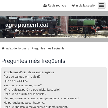
Registreu-vos
Inicia la sessió
agrupament.cat
Fòrum dels grups de treball
Índex del fòrum
Preguntes més freqüents
Preguntes més freqüents
Problemes d’inici de sessió i registre
Per què cal que em registri?
Què és el COPPA?
Per què no em puc registrar?
M’he registrat però no puc iniciar la sessió!
Per què no puc iniciar la sessió?
Vaig registrar-me fa temps però ja no puc iniciar la sessió!
He perdut la meva contrasenya!
Per què finalitza la meva sessió automàticament?