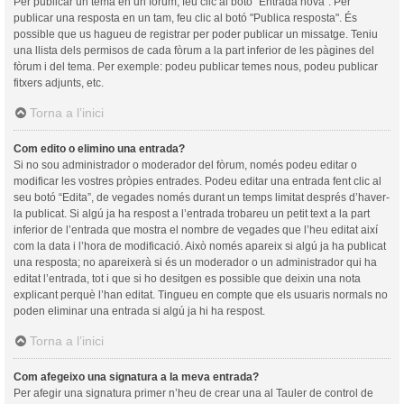
Per publicar un tema en un fòrum, feu clic al botó "Entrada nova". Per
publicar una resposta en un tam, feu clic al botó "Publica resposta". És
possible que us hagueu de registrar per poder publicar un missatge. Teniu
una llista dels permisos de cada fòrum a la part inferior de les pàgines del
fòrum i del tema. Per exemple: podeu publicar temes nous, podeu publicar
fitxers adjunts, etc.
Torna a l’inici
Com edito o elimino una entrada?
Si no sou administrador o moderador del fòrum, només podeu editar o
modificar les vostres pròpies entrades. Podeu editar una entrada fent clic al
seu botó “Edita”, de vegades només durant un temps limitat després d’haver-
la publicat. Si algú ja ha respost a l’entrada trobareu un petit text a la part
inferior de l’entrada que mostra el nombre de vegades que l’heu editat així
com la data i l’hora de modificació. Això només apareix si algú ja ha publicat
una resposta; no apareixerà si és un moderador o un administrador qui ha
editat l’entrada, tot i que si ho desitgen es possible que deixin una nota
explicant perquè l’han editat. Tingueu en compte que els usuaris normals no
poden eliminar una entrada si algú ja hi ha respost.
Torna a l’inici
Com afegeixo una signatura a la meva entrada?
Per afegir una signatura primer n’heu de crear una al Tauler de control de