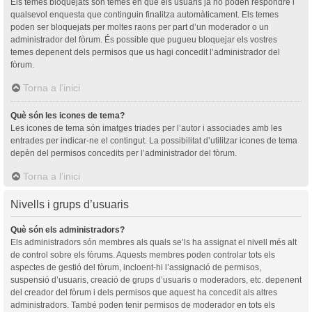
Els temes bloquejats són temes en què els usuaris ja no poden respondre i
qualsevol enquesta que continguin finalitza automàticament. Els temes
poden ser bloquejats per moltes raons per part d’un moderador o un
administrador del fòrum. És possible que pugueu bloquejar els vostres
temes depenent dels permisos que us hagi concedit l’administrador del
fòrum.
Torna a l’inici
Què són les icones de tema?
Les icones de tema són imatges triades per l’autor i associades amb les
entrades per indicar-ne el contingut. La possibilitat d’utilitzar icones de tema
depèn del permisos concedits per l’administrador del fòrum.
Torna a l’inici
Nivells i grups d’usuaris
Què són els administradors?
Els administradors són membres als quals se’ls ha assignat el nivell més alt
de control sobre els fòrums. Aquests membres poden controlar tots els
aspectes de gestió del fòrum, incloent-hi l’assignació de permisos,
suspensió d’usuaris, creació de grups d’usuaris o moderadors, etc. depenent
del creador del fòrum i dels permisos que aquest ha concedit als altres
administradors. També poden tenir permisos de moderador en tots els