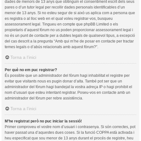
dades de menors de 13 anys que obtinguin el consentiment escrit dels seus
pares o d’un tutor legal per recollir dades personals identificables d’un
menor de 13 anys. Si no esteu segur de si això us aplica com a persona que
es registra o al lloc web en el qual voleu registrar-vos, busqueu
assessorament legal. Tingueu en compte que phpBB Limited o els
propietaris d’aquest fòrum no us poden proporcionar assessorament legal i
no és un punt de contacte per a dubtes legals de qualsevol tipus, a excepció
del cas descrit a la pregunta “Amb qui m’he de posar en contacte per tractar
temes legals o d’abús relacionats amb aquest fòrum?”.
Torna a l’inici
Per què no em puc registrar?
És possible que un administrador del fòrum hagi inhabilitat el registre per
evitar que visitants nous es pugin donar d’alta. També pot ser que un
administrador del fòrum hagi bandejat la vostra adreça IP o hagi prohibit el
nom d’usuari que esteu intentant registrar. Poseu-vos en contacte amb un
administrador del fòrum per rebre assistència.
Torna a l’inici
M’he registrat però no puc iniciar la sessió!
Primer comproveu el vostre nom d’usuari i contrasenya. Si són correctes, pot
haver passat una d’aquestes dues coses. Si la funció COPPA està activada i
heu especificat que sou menor de 13 anys durant el procés de registre, heu