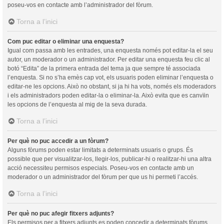
poseu-vos en contacte amb l’administrador del fòrum.
Torna a l’inici
Com puc editar o eliminar una enquesta?
Igual com passa amb les entrades, una enquesta només pot editar-la el seu
autor, un moderador o un administrador. Per editar una enquesta feu clic al
botó “Edita” de la primera entrada del tema ja que sempre té associada
l’enquesta. Si no s’ha emès cap vot, els usuaris poden eliminar l’enquesta o
editar-ne les opcions. Això no obstant, si ja hi ha vots, només els moderadors
i els administradors poden editar-la o eliminar-la. Això evita que es canvïin
les opcions de l’enquesta al mig de la seva durada.
Torna a l’inici
Per què no puc accedir a un fòrum?
Alguns fòrums poden estar limitats a determinats usuaris o grups. És
possible que per visualitzar-los, llegir-los, publicar-hi o realitzar-hi una altra
acció necessiteu permisos especials. Poseu-vos en contacte amb un
moderador o un administrador del fòrum per que us hi permeti l’accés.
Torna a l’inici
Per què no puc afegir fitxers adjunts?
Els permisos per a fitxers adjunts es poden concedir a determinats fòrums,