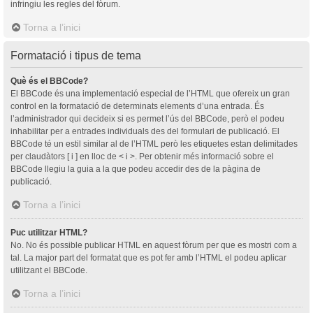
infringiu les regles del fòrum.
Torna a l’inici
Formatació i tipus de tema
Què és el BBCode?
El BBCode és una implementació especial de l’HTML que ofereix un gran
control en la formatació de determinats elements d’una entrada. És
l’administrador qui decideix si es permet l’ús del BBCode, però el podeu
inhabilitar per a entrades individuals des del formulari de publicació. El
BBCode té un estil similar al de l’HTML però les etiquetes estan delimitades
per claudàtors [ i ] en lloc de < i >. Per obtenir més informació sobre el
BBCode llegiu la guia a la que podeu accedir des de la pàgina de
publicació.
Torna a l’inici
Puc utilitzar HTML?
No. No és possible publicar HTML en aquest fòrum per que es mostri com a
tal. La major part del formatat que es pot fer amb l’HTML el podeu aplicar
utilitzant el BBCode.
Torna a l’inici