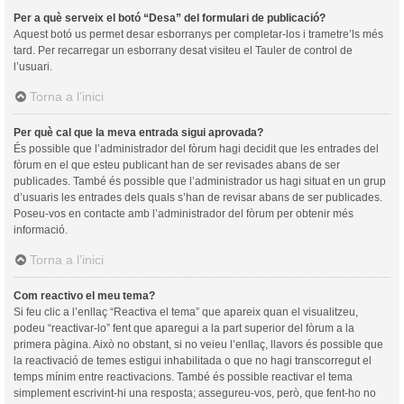
Per a què serveix el botó “Desa” del formulari de publicació?
Aquest botó us permet desar esborranys per completar-los i trametre’ls més
tard. Per recarregar un esborrany desat visiteu el Tauler de control de
l’usuari.
Torna a l’inici
Per què cal que la meva entrada sigui aprovada?
És possible que l’administrador del fòrum hagi decidit que les entrades del
fòrum en el que esteu publicant han de ser revisades abans de ser
publicades. També és possible que l’administrador us hagi situat en un grup
d’usuaris les entrades dels quals s’han de revisar abans de ser publicades.
Poseu-vos en contacte amb l’administrador del fòrum per obtenir més
informació.
Torna a l’inici
Com reactivo el meu tema?
Si feu clic a l’enllaç “Reactiva el tema” que apareix quan el visualitzeu,
podeu “reactivar-lo” fent que aparegui a la part superior del fòrum a la
primera pàgina. Això no obstant, si no veieu l’enllaç, llavors és possible que
la reactivació de temes estigui inhabilitada o que no hagi transcorregut el
temps mínim entre reactivacions. També és possible reactivar el tema
simplement escrivint-hi una resposta; assegureu-vos, però, que fent-ho no