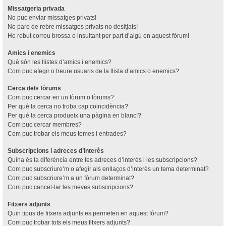
Missatgeria privada
No puc enviar missatges privats!
No paro de rebre missatges privats no desitjats!
He rebut correu brossa o insultant per part d’algú en aquest fòrum!
Amics i enemics
Què són les llistes d’amics i enemics?
Com puc afegir o treure usuaris de la llista d’amics o enemics?
Cerca dels fòrums
Com puc cercar en un fòrum o fòrums?
Per què la cerca no troba cap coincidència?
Per què la cerca produeix una pàgina en blanc!?
Com puc cercar membres?
Com puc trobar els meus temes i entrades?
Subscripcions i adreces d’interès
Quina és la diferència entre les adreces d’interès i les subscripcions?
Com puc subscriure’m o afegir als enllaços d’interès un tema determinat?
Com puc subscriure’m a un fòrum determinat?
Com puc cancel·lar les meves subscripcions?
Fitxers adjunts
Quin tipus de fitxers adjunts es permeten en aquest fòrum?
Com puc trobar tots els meus fitxers adjunts?