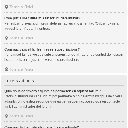
Torna a l’inici
Com puc subscriure’m a un fòrum determinat?
Per subscriure-us a un fòrum determinat, feu clic a l’enllaç “Subscriu-me a
aquest fòrum” quan hi entreu.
Torna a l’inici
Com puc cancel·lar les meves subscripcions?
Per cancel·lar les vostres subscripcions, aneu al Tauler de control de l’usuari
i seguiu els enllaços a les vostres subscripcions.
Torna a l’inici
Fitxers adjunts
Quin tipus de fitxers adjunts es permeten en aquest fòrum?
L’administrador de cada fòrum pot permetre o no determinats tipus de fitxers
adjunts. Si no esteu segur de què es permet penjar, poseu-vos en contacte
amb l’administrador del fòrum.
Torna a l’inici
Com puc trobar tots els meus fitxers adjunts?