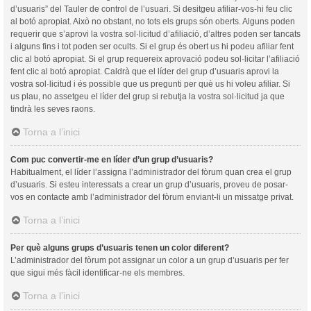
d’usuaris” del Tauler de control de l’usuari. Si desitgeu afiliar-vos-hi feu clic
al botó apropiat. Això no obstant, no tots els grups són oberts. Alguns poden
requerir que s’aprovi la vostra sol·licitud d’afiliació, d’altres poden ser tancats
i alguns fins i tot poden ser ocults. Si el grup és obert us hi podeu afiliar fent
clic al botó apropiat. Si el grup requereix aprovació podeu sol·licitar l’afiliació
fent clic al botó apropiat. Caldrà que el líder del grup d’usuaris aprovi la
vostra sol·licitud i és possible que us pregunti per què us hi voleu afiliar. Si
us plau, no assetgeu el líder del grup si rebutja la vostra sol·licitud ja que
tindrà les seves raons.
Torna a l’inici
Com puc convertir-me en líder d’un grup d’usuaris?
Habitualment, el líder l’assigna l’administrador del fòrum quan crea el grup
d’usuaris. Si esteu interessats a crear un grup d’usuaris, proveu de posar-
vos en contacte amb l’administrador del fòrum enviant-li un missatge privat.
Torna a l’inici
Per què alguns grups d’usuaris tenen un color diferent?
L’administrador del fòrum pot assignar un color a un grup d’usuaris per fer
que sigui més fàcil identificar-ne els membres.
Torna a l’inici