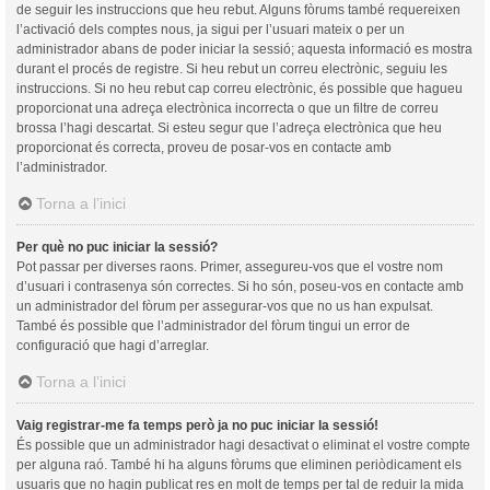
de seguir les instruccions que heu rebut. Alguns fòrums també requereixen
l’activació dels comptes nous, ja sigui per l’usuari mateix o per un
administrador abans de poder iniciar la sessió; aquesta informació es mostra
durant el procés de registre. Si heu rebut un correu electrònic, seguiu les
instruccions. Si no heu rebut cap correu electrònic, és possible que hagueu
proporcionat una adreça electrònica incorrecta o que un filtre de correu
brossa l’hagi descartat. Si esteu segur que l’adreça electrònica que heu
proporcionat és correcta, proveu de posar-vos en contacte amb
l’administrador.
Torna a l’inici
Per què no puc iniciar la sessió?
Pot passar per diverses raons. Primer, assegureu-vos que el vostre nom
d’usuari i contrasenya són correctes. Si ho són, poseu-vos en contacte amb
un administrador del fòrum per assegurar-vos que no us han expulsat.
També és possible que l’administrador del fòrum tingui un error de
configuració que hagi d’arreglar.
Torna a l’inici
Vaig registrar-me fa temps però ja no puc iniciar la sessió!
És possible que un administrador hagi desactivat o eliminat el vostre compte
per alguna raó. També hi ha alguns fòrums que eliminen periòdicament els
usuaris que no hagin publicat res en molt de temps per tal de reduir la mida