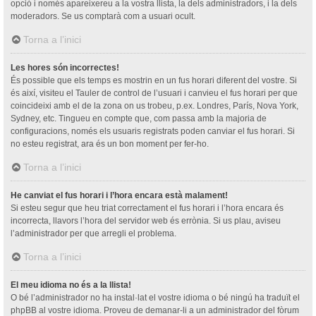
opció i només apareixereu a la vostra llista, la dels administradors, i la dels
moderadors. Se us comptarà com a usuari ocult.
Torna a l’inici
Les hores són incorrectes!
És possible que els temps es mostrin en un fus horari diferent del vostre. Si
és així, visiteu el Tauler de control de l’usuari i canvieu el fus horari per que
coincideixi amb el de la zona on us trobeu, p.ex. Londres, París, Nova York,
Sydney, etc. Tingueu en compte que, com passa amb la majoria de
configuracions, només els usuaris registrats poden canviar el fus horari. Si
no esteu registrat, ara és un bon moment per fer-ho.
Torna a l’inici
He canviat el fus horari i l’hora encara està malament!
Si esteu segur que heu triat correctament el fus horari i l’hora encara és
incorrecta, llavors l’hora del servidor web és errònia. Si us plau, aviseu
l’administrador per que arregli el problema.
Torna a l’inici
El meu idioma no és a la llista!
O bé l’administrador no ha instal·lat el vostre idioma o bé ningú ha traduït el
phpBB al vostre idioma. Proveu de demanar-li a un administrador del fòrum