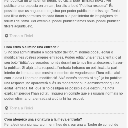
Per publicar un tema en un fòrum, feu clic al botó "Entrada nova". Per
publicar una resposta en un tam, feu clic al botó "Publica resposta". És
possible que us hagueu de registrar per poder publicar un missatge. Teniu
una llista dels permisos de cada fòrum a la part inferior de les pàgines del
fòrum i del tema. Per exemple: podeu publicar temes nous, podeu publicar
fitxers adjunts, etc.
Torna a l’inici
Com edito o elimino una entrada?
Si no sou administrador o moderador del fòrum, només podeu editar o
modificar les vostres pròpies entrades. Podeu editar una entrada fent clic al
seu botó “Edita”, de vegades només durant un temps limitat després d’haver-
la publicat. Si algú ja ha respost a l’entrada trobareu un petit text a la part
inferior de l’entrada que mostra el nombre de vegades que l’heu editat així
com la data i l’hora de modificació. Això només apareix si algú ja ha publicat
una resposta; no apareixerà si és un moderador o un administrador qui ha
editat l’entrada, tot i que si ho desitgen es possible que deixin una nota
explicant perquè l’han editat. Tingueu en compte que els usuaris normals no
poden eliminar una entrada si algú ja hi ha respost.
Torna a l’inici
Com afegeixo una signatura a la meva entrada?
Per afegir una signatura primer n’heu de crear una al Tauler de control de