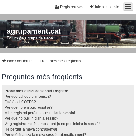
Registreu-vos
Inicia la sessió
agrupament.cat
Fòrum dels grups de treball
Índex del fòrum
Preguntes més freqüents
Preguntes més freqüents
Problemes d’inici de sessió i registre
Per què cal que em registri?
Què és el COPPA?
Per què no em puc registrar?
M’he registrat però no puc iniciar la sessió!
Per què no puc iniciar la sessió?
Vaig registrar-me fa temps però ja no puc iniciar la sessió!
He perdut la meva contrasenya!
Per què finalitza la meva sessió automàticament?