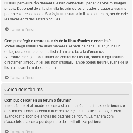
l’usuari per veure ràpidament si estan connectats i per enviar-los missatges
privats. Depenent de si la plantilla ho admet, les entrades d’aquests usuaris
poden estar ressaltades. Si afegiu un usuari a la llista d’enemics, per defecte
les seves entrades estaran ocultes.
Torna a l’inici
Com puc afegir o treure usuaris de la llista d’amics o enemics?
Podeu afegir usuaris de dues maneres. Al perfil de cada usuari, hi ha un
enllaç per afegir-lo o bé a la llista d’amics o bé a la d’enemics.
Alternativament, des del Tauler de control de l’usuari, podeu afegir usuaris
directament introduïnt el seu nom d’usuari. També podeu treure usuaris de la
llista utilitzant la mateixa pàgina.
Torna a l’inici
Cerca dels fòrums
Com puc cercar en un fòrum o fòrums?
Introduïu el text al quadre de cerca situat a la pàgina d’índex, dels fòrums o
dels temes. Podeu accedir a la cerca avançada fent clic a l’enllaç “Cerca
avançada” disponible a totes les pàgines del fòrum. La manera com
s’accedeix a la cerca pot dependre de l’estil utilitzat pel fòrum.
Torna a l’inici