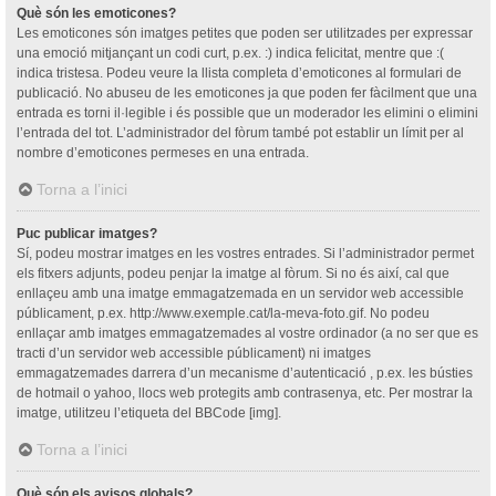
Què són les emoticones?
Les emoticones són imatges petites que poden ser utilitzades per expressar
una emoció mitjançant un codi curt, p.ex. :) indica felicitat, mentre que :(
indica tristesa. Podeu veure la llista completa d’emoticones al formulari de
publicació. No abuseu de les emoticones ja que poden fer fàcilment que una
entrada es torni il·legible i és possible que un moderador les elimini o elimini
l’entrada del tot. L’administrador del fòrum també pot establir un límit per al
nombre d’emoticones permeses en una entrada.
Torna a l’inici
Puc publicar imatges?
Sí, podeu mostrar imatges en les vostres entrades. Si l’administrador permet
els fitxers adjunts, podeu penjar la imatge al fòrum. Si no és així, cal que
enllaçeu amb una imatge emmagatzemada en un servidor web accessible
públicament, p.ex. http://www.exemple.cat/la-meva-foto.gif. No podeu
enllaçar amb imatges emmagatzemades al vostre ordinador (a no ser que es
tracti d’un servidor web accessible públicament) ni imatges
emmagatzemades darrera d’un mecanisme d’autenticació , p.ex. les bústies
de hotmail o yahoo, llocs web protegits amb contrasenya, etc. Per mostrar la
imatge, utilitzeu l’etiqueta del BBCode [img].
Torna a l’inici
Què són els avisos globals?