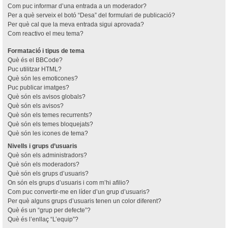
Com puc informar d’una entrada a un moderador?
Per a què serveix el botó “Desa” del formulari de publicació?
Per què cal que la meva entrada sigui aprovada?
Com reactivo el meu tema?
Formatació i tipus de tema
Què és el BBCode?
Puc utilitzar HTML?
Què són les emoticones?
Puc publicar imatges?
Què són els avisos globals?
Què són els avisos?
Què són els temes recurrents?
Què són els temes bloquejats?
Què són les icones de tema?
Nivells i grups d’usuaris
Què són els administradors?
Què són els moderadors?
Què són els grups d’usuaris?
On són els grups d’usuaris i com m’hi afilio?
Com puc convertir-me en líder d’un grup d’usuaris?
Per què alguns grups d’usuaris tenen un color diferent?
Què és un “grup per defecte”?
Què és l’enllaç “L’equip”?