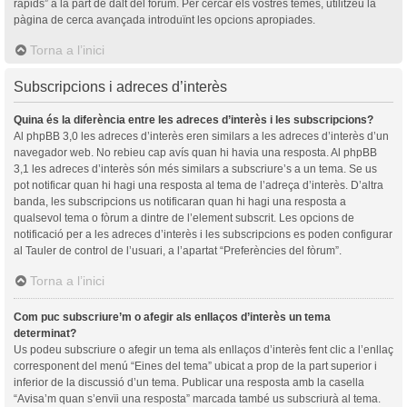
ràpids” a la part de dalt del fòrum. Per cercar els vostres temes, utilitzeu la
pàgina de cerca avançada introduïnt les opcions apropiades.
Torna a l’inici
Subscripcions i adreces d’interès
Quina és la diferència entre les adreces d’interès i les subscripcions?
Al phpBB 3,0 les adreces d’interès eren similars a les adreces d’interès d’un
navegador web. No rebieu cap avís quan hi havia una resposta. Al phpBB
3,1 les adreces d’interès són més similars a subscriure’s a un tema. Se us
pot notificar quan hi hagi una resposta al tema de l’adreça d’interès. D’altra
banda, les subscripcions us notificaran quan hi hagi una resposta a
qualsevol tema o fòrum a dintre de l’element subscrit. Les opcions de
notificació per a les adreces d’interès i les subscripcions es poden configurar
al Tauler de control de l’usuari, a l’apartat “Preferències del fòrum”.
Torna a l’inici
Com puc subscriure’m o afegir als enllaços d’interès un tema
determinat?
Us podeu subscriure o afegir un tema als enllaços d’interès fent clic a l’enllaç
corresponent del menú “Eines del tema” ubicat a prop de la part superior i
inferior de la discussió d’un tema. Publicar una resposta amb la casella
“Avisa’m quan s’envïi una resposta” marcada també us subscriurà al tema.