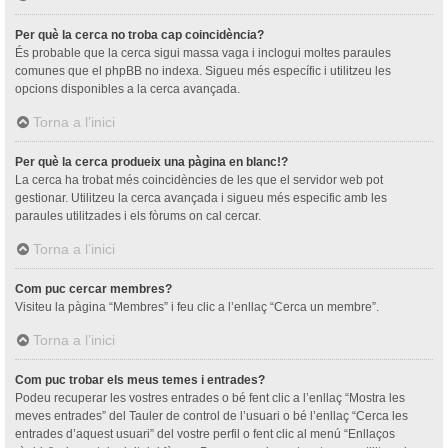
Per què la cerca no troba cap coincidència?
És probable que la cerca sigui massa vaga i inclogui moltes paraules
comunes que el phpBB no indexa. Sigueu més específic i utilitzeu les
opcions disponibles a la cerca avançada.
Torna a l’inici
Per què la cerca produeix una pàgina en blanc!?
La cerca ha trobat més coincidències de les que el servidor web pot
gestionar. Utilitzeu la cerca avançada i sigueu més especific amb les
paraules utilitzades i els fòrums on cal cercar.
Torna a l’inici
Com puc cercar membres?
Visiteu la pàgina “Membres” i feu clic a l’enllaç “Cerca un membre”.
Torna a l’inici
Com puc trobar els meus temes i entrades?
Podeu recuperar les vostres entrades o bé fent clic a l’enllaç “Mostra les
meves entrades” del Tauler de control de l’usuari o bé l’enllaç “Cerca les
entrades d’aquest usuari” del vostre perfil o fent clic al menú “Enllaços