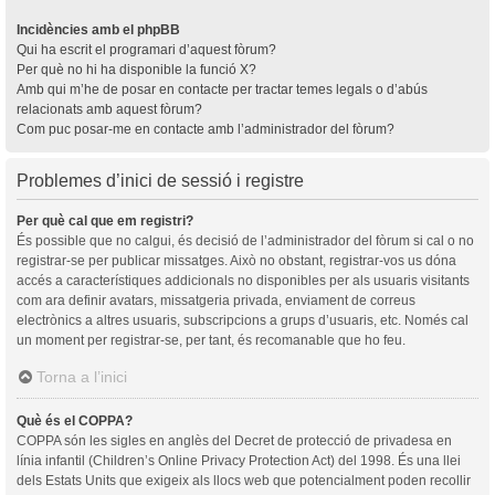
Incidències amb el phpBB
Qui ha escrit el programari d’aquest fòrum?
Per què no hi ha disponible la funció X?
Amb qui m’he de posar en contacte per tractar temes legals o d’abús
relacionats amb aquest fòrum?
Com puc posar-me en contacte amb l’administrador del fòrum?
Problemes d’inici de sessió i registre
Per què cal que em registri?
És possible que no calgui, és decisió de l’administrador del fòrum si cal o no
registrar-se per publicar missatges. Això no obstant, registrar-vos us dóna
accés a característiques addicionals no disponibles per als usuaris visitants
com ara definir avatars, missatgeria privada, enviament de correus
electrònics a altres usuaris, subscripcions a grups d’usuaris, etc. Només cal
un moment per registrar-se, per tant, és recomanable que ho feu.
Torna a l’inici
Què és el COPPA?
COPPA són les sigles en anglès del Decret de protecció de privadesa en
línia infantil (Children’s Online Privacy Protection Act) del 1998. És una llei
dels Estats Units que exigeix als llocs web que potencialment poden recollir