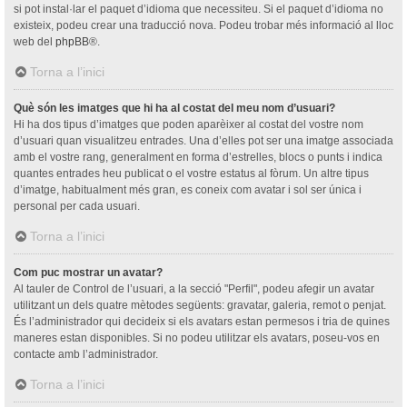
si pot instal·lar el paquet d’idioma que necessiteu. Si el paquet d’idioma no
existeix, podeu crear una traducció nova. Podeu trobar més informació al lloc
web del
phpBB
®.
Torna a l’inici
Què són les imatges que hi ha al costat del meu nom d’usuari?
Hi ha dos tipus d’imatges que poden aparèixer al costat del vostre nom
d’usuari quan visualitzeu entrades. Una d’elles pot ser una imatge associada
amb el vostre rang, generalment en forma d’estrelles, blocs o punts i indica
quantes entrades heu publicat o el vostre estatus al fòrum. Un altre tipus
d’imatge, habitualment més gran, es coneix com avatar i sol ser única i
personal per cada usuari.
Torna a l’inici
Com puc mostrar un avatar?
Al tauler de Control de l’usuari, a la secció "Perfil", podeu afegir un avatar
utilitzant un dels quatre mètodes següents: gravatar, galeria, remot o penjat.
És l’administrador qui decideix si els avatars estan permesos i tria de quines
maneres estan disponibles. Si no podeu utilitzar els avatars, poseu-vos en
contacte amb l’administrador.
Torna a l’inici