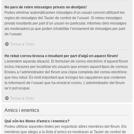
No paro de rebre missatges privats no desitjats!
Podeu eliminar automàticamen missatges d’un usuari concret utilitzant les
regles de missatges del Tauler de control de l’usuari. Si rebeu missatges
privats insultants per part d’un usuari en particular, informeu dels missatges
als moderadors ja que poden inhabilitar l’enviament de missatges per part
de l’usuari.
Torna a l’inici
He rebut correu brossa o insultant per part d’algú en aquest fòrum!
Lamentem aquesta situació. El formulari de correu electrònic d’aquest fòrum
inclou mesures per localitzar els usuaris que envien aquest tipus de correus.
Envieu a l’administrador del fòrum una còpia completa del correu electrònic
que heu rebut. És molt important que inclogui les capçaleres que contenen
la informació de l’usuari que ha enviat el correu. L’administrador del fòrum
se’n pot ocupar.
Torna a l’inici
Amics i enemics
Què són les llistes d’amics i enemics?
Podeu utilitzar aquestes llistes per organitzar altres membres del fòrum. Els
membres que afegiu a la llista d’amics es mostraran al Tauler de control de