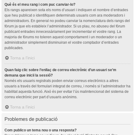
Què és el meu rang i com puc canviar-lo?
Els rangs apareixen sota els noms d’usuari i indiquen el nombre d’entrades
que heu publicat o identifiquen determinats usuaris com ara moderadors i
administradors. En general no podeu canviar la nomenclatura dels rangs del
fòrum ja que els estableix l’administrador. Si us plau, no abuseu del fòrum
publicant entrades innecessàriament per incrementar el vostre rang. La
majoria de fòrums no toleren aquest comportament i un moderador o un
administrador simplement disminuiran el vostre comptador d’entrades
publicades.
Torna a l’inici
Quan faig clic sobre l’enllaç de correu electrònic d’un usuari se’m
demana que iniciï la sessió?
Només els usuaris registrats poden enviar correus electrònics a altres
usuaris a través del formulari integrat de correu, i només si l’administrador ha
habilitat aquesta funció. Això és per evitar l’ús malintencionat del sistema de
correu electrònic per part d’usuaris anònims.
Torna a l’inici
Problemes de publicació
Com publico un tema nou o una resposta?