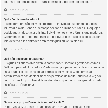
fòrums, depenent de la configuració establida pel creador del fòrum.
Torna a l’inici
Què són els moderadors?
Els moderadors són individus (o grups d’individus) que tenen cura dels
fòrums dia a dia. Tenen autoritat per editar o eliminar entrades i bloquejar,
desbloquejar, desplaçar eliminar i dividir temes en els fòrums que moderen.
Generalment, els moderadors hi són per evitar que les discussions acabin
fora de tema o les entrades amb contingut insultant o ofensiu.
Torna a l’inici
Què són els grups d’usuaris?
Els grups d’usuaris divideixen la comunitat en seccions gestionables més
fàcilment pels administradors. Cada usuari pot pertànyer a diversos grups i a
cada grup se li poden assignar permisos individuals. Això permet als
administradors canviar fàcilment els permisos de molts usuaris a la vegada,
com ara canviar permisos dels moderadors o permetre a un grup d’usuaris
l’accés a un fòrum privat.
Torna a l’inici
On són els grups d’usuaris i com m’hi afilio?
Podeu visualitzar tots els grups d’usuaris a través de l’enllaç “Grups