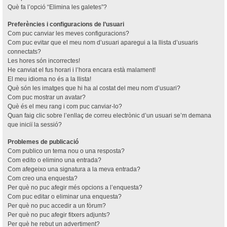
Què fa l’opció “Elimina les galetes”?
Preferències i configuracions de l’usuari
Com puc canviar les meves configuracions?
Com puc evitar que el meu nom d’usuari aparegui a la llista d’usuaris
connectats?
Les hores són incorrectes!
He canviat el fus horari i l’hora encara està malament!
El meu idioma no és a la llista!
Què són les imatges que hi ha al costat del meu nom d’usuari?
Com puc mostrar un avatar?
Què és el meu rang i com puc canviar-lo?
Quan faig clic sobre l’enllaç de correu electrònic d’un usuari se’m demana
que iniciï la sessió?
Problemes de publicació
Com publico un tema nou o una resposta?
Com edito o elimino una entrada?
Com afegeixo una signatura a la meva entrada?
Com creo una enquesta?
Per què no puc afegir més opcions a l’enquesta?
Com puc editar o eliminar una enquesta?
Per què no puc accedir a un fòrum?
Per què no puc afegir fitxers adjunts?
Per què he rebut un advertiment?