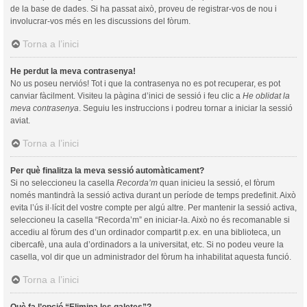
de la base de dades. Si ha passat això, proveu de registrar-vos de nou i
involucrar-vos més en les discussions del fòrum.
Torna a l’inici
He perdut la meva contrasenya!
No us poseu nerviós! Tot i que la contrasenya no es pot recuperar, es pot
canviar fàcilment. Visiteu la pàgina d’inici de sessió i feu clic a
He oblidat la
meva contrasenya
. Seguiu les instruccions i podreu tornar a iniciar la sessió
aviat.
Torna a l’inici
Per què finalitza la meva sessió automàticament?
Si no seleccioneu la casella
Recorda’m
quan inicieu la sessió, el fòrum
només mantindrà la sessió activa durant un període de temps predefinit. Això
evita l’ús il·lícit del vostre compte per algú altre. Per mantenir la sessió activa,
seleccioneu la casella “Recorda’m” en iniciar-la. Això no és recomanable si
accediu al fòrum des d’un ordinador compartit p.ex. en una biblioteca, un
cibercafè, una aula d’ordinadors a la universitat, etc. Si no podeu veure la
casella, vol dir que un administrador del fòrum ha inhabilitat aquesta funció.
Torna a l’inici
Què fa l’opció “Elimina les galetes”?