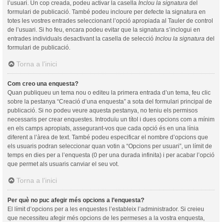
l’usuari. Un cop creada, podeu activar la casella
Inclou la signatura
del
formulari de publicació. També podeu incloure per defecte la signatura en
totes les vostres entrades seleccionant l’opció apropiada al Tauler de control
de l’usuari. Si ho feu, encara podeu evitar que la signatura s’inclogui en
entrades individuals desactivant la casella de selecció
Inclou la signatura
del
formulari de publicació.
Torna a l’inici
Com creo una enquesta?
Quan publiqueu un tema nou o editeu la primera entrada d’un tema, feu clic
sobre la pestanya “Creació d’una enquesta” a sota del formulari principal de
publicació. Si no podeu veure aquesta pestanya, no teniu els permisos
necessaris per crear enquestes. Introduïu un títol i dues opcions com a mínim
en els camps apropiats, assegurant-vos que cada opció és en una línia
diferent a l’àrea de text. També podeu especificar el nombre d’opcions que
els usuaris podran seleccionar quan votin a “Opcions per usuari”, un límit de
temps en dies per a l’enquesta (0 per una durada infinita) i per acabar l’opció
que permet als usuaris canviar el seu vot.
Torna a l’inici
Per què no puc afegir més opcions a l’enquesta?
El límit d’opcions per a les enquestes l’estableix l’administrador. Si creieu
que necessiteu afegir més opcions de les permeses a la vostra enquesta,