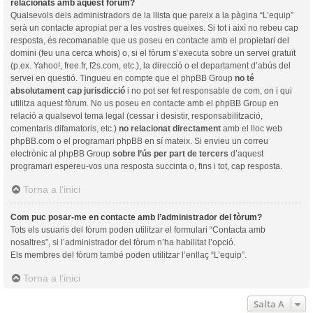
relacionats amb aquest fòrum?
Qualsevols dels administradors de la llista que pareix a la pàgina “L’equip”
serà un contacte apropiat per a les vostres queixes. Si tot i així no rebeu cap
resposta, és recomanable que us poseu en contacte amb el propietari del
domini (feu una
cerca whois
) o, si el fòrum s’executa sobre un servei gratuït
(p.ex. Yahoo!, free.fr, f2s.com, etc.), la direcció o el departament d’abús del
servei en questió. Tingueu en compte que el phpBB Group
no té
absolutament cap jurisdicció
i no pot ser fet responsable de com, on i qui
utilitza aquest fòrum. No us poseu en contacte amb el phpBB Group en
relació a qualsevol tema legal (cessar i desistir, responsabilització,
comentaris difamatoris, etc.)
no relacionat directament
amb el lloc web
phpBB.com o el programari phpBB en sí mateix. Si envieu un correu
electrònic al phpBB Group
sobre l’ús per part de tercers
d’aquest
programari espereu-vos una resposta succinta o, fins i tot, cap resposta.
Torna a l’inici
Com puc posar-me en contacte amb l’administrador del fòrum?
Tots els usuaris del fòrum poden utilitzar el formulari “Contacta amb
nosaltres”, si l’administrador del fòrum n’ha habilitat l’opció.
Els membres del fòrum també poden utilitzar l’enllaç “L’equip”.
Torna a l’inici
Salta A