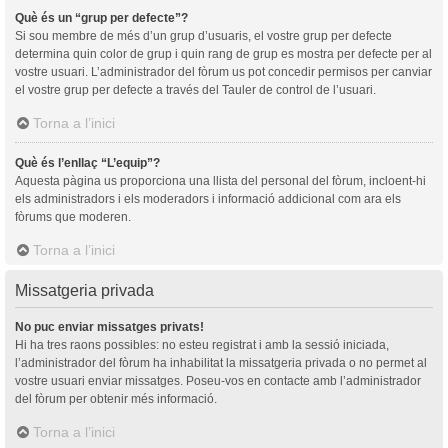
Què és un “grup per defecte”?
Si sou membre de més d’un grup d’usuaris, el vostre grup per defecte
determina quin color de grup i quin rang de grup es mostra per defecte per al
vostre usuari. L’administrador del fòrum us pot concedir permisos per canviar
el vostre grup per defecte a través del Tauler de control de l’usuari.
Torna a l’inici
Què és l’enllaç “L’equip”?
Aquesta pàgina us proporciona una llista del personal del fòrum, incloent-hi
els administradors i els moderadors i informació addicional com ara els
fòrums que moderen.
Torna a l’inici
Missatgeria privada
No puc enviar missatges privats!
Hi ha tres raons possibles: no esteu registrat i amb la sessió iniciada,
l’administrador del fòrum ha inhabilitat la missatgeria privada o no permet al
vostre usuari enviar missatges. Poseu-vos en contacte amb l’administrador
del fòrum per obtenir més informació.
Torna a l’inici