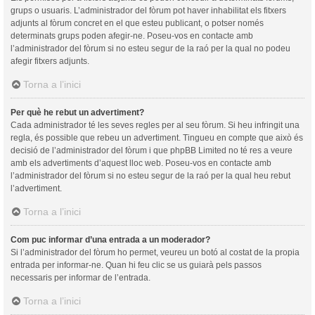
grups o usuaris. L’administrador del fòrum pot haver inhabilitat els fitxers
adjunts al fòrum concret en el que esteu publicant, o potser només
determinats grups poden afegir-ne. Poseu-vos en contacte amb
l’administrador del fòrum si no esteu segur de la raó per la qual no podeu
afegir fitxers adjunts.
Torna a l’inici
Per què he rebut un advertiment?
Cada administrador té les seves regles per al seu fòrum. Si heu infringit una
regla, és possible que rebeu un advertiment. Tingueu en compte que això és
decisió de l’administrador del fòrum i que phpBB Limited no té res a veure
amb els advertiments d’aquest lloc web. Poseu-vos en contacte amb
l’administrador del fòrum si no esteu segur de la raó per la qual heu rebut
l’advertiment.
Torna a l’inici
Com puc informar d’una entrada a un moderador?
Si l’administrador del fòrum ho permet, veureu un botó al costat de la propia
entrada per informar-ne. Quan hi feu clic se us guiarà pels passos
necessaris per informar de l’entrada.
Torna a l’inici