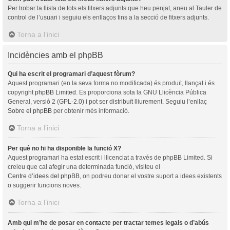
Per trobar la llista de tots els fitxers adjunts que heu penjat, aneu al Tauler de
control de l’usuari i seguiu els enllaços fins a la secció de fitxers adjunts.
Torna a l’inici
Incidències amb el phpBB
Qui ha escrit el programari d’aquest fòrum?
Aquest programari (en la seva forma no modificada) és produït, llançat i és
copyright
phpBB Limited
. Es proporciona sota la GNU Llicència Pública
General, versió 2 (GPL-2.0) i pot ser distribuït lliurement. Seguiu l’enllaç
Sobre el phpBB
per obtenir més informació.
Torna a l’inici
Per què no hi ha disponible la funció X?
Aquest programari ha estat escrit i llicenciat a través de phpBB Limited. Si
creieu que cal afegir una determinada funció, visiteu el
Centre d’idees del phpBB
, on podreu donar el vostre suport a idees existents
o suggerir funcions noves.
Torna a l’inici
Amb qui m’he de posar en contacte per tractar temes legals o d’abús