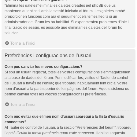
“Elimina les galetes” elimina les galetes creades pel phpBB que us
mantenen autenticat i amb la sessió iniciada al fòrum. Les galetes també
proporcionen funcions com ara el seguiment dels temes llegits si un
administrador del fòrum les ha habilitat. Si experimenteu problemes d’inici i
finalització de sessió, és possible que eliminar les galetes del fòrum ho
solucioni.
Torna a l’inici
Preferències i configuracions de l’usuari
Com puc canviar les meves configuracions?
Si sou un usuari registrat, totes les vostres configuracions s’emmagatzemen
a la base de dades del fòrum. Per modificar-les, visiteu el Tauler de control
de l’usuari a través de l’enllaç que trobareu habitualment fent clic al vostre
nom d’usuari a la part superior de les pàgines del fòrum. Aquest sistema us
permet canviar totes les vostres configuracions i preferències.
Torna a l’inici
Com puc evitar que el meu nom d’usuari aparegui a la llista d’usuaris
connectats?
Al Tauler de control de l’usuari, a la secció “Preferències del fòrum”, trobareu
l’opció
Oculta la meva presència quan estic connectat
. Habiliteu aquesta