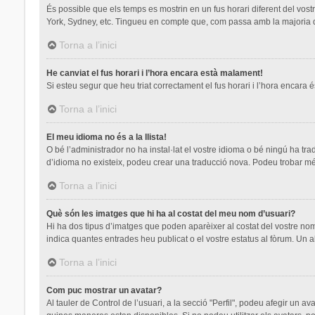
És possible que els temps es mostrin en un fus horari diferent del vostre
York, Sydney, etc. Tingueu en compte que, com passa amb la majoria de 
Torna a l’inici
He canviat el fus horari i l’hora encara està malament!
Si esteu segur que heu triat correctament el fus horari i l’hora encara é
Torna a l’inici
El meu idioma no és a la llista!
O bé l’administrador no ha instal·lat el vostre idioma o bé ningú ha tr
d’idioma no existeix, podeu crear una traducció nova. Podeu trobar mé
Torna a l’inici
Què són les imatges que hi ha al costat del meu nom d’usuari?
Hi ha dos tipus d’imatges que poden aparèixer al costat del vostre nom
indica quantes entrades heu publicat o el vostre estatus al fòrum. Un a
Torna a l’inici
Com puc mostrar un avatar?
Al tauler de Control de l’usuari, a la secció "Perfil", podeu afegir un a