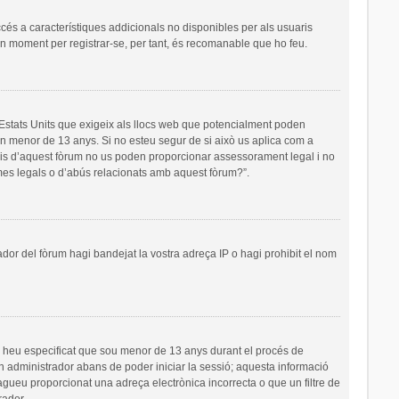
ccés a característiques addicionals no disponibles per als usuaris
 un moment per registrar-se, per tant, és recomanable que ho feu.
s Estats Units que exigeix als llocs web que potencialment poden
’un menor de 13 anys. Si no esteu segur de si això us aplica com a
ris d’aquest fòrum no us poden proporcionar assessorament legal i no
emes legals o d’abús relacionats amb aquest fòrum?”.
ador del fòrum hagi bandejat la vostra adreça IP o hagi prohibit el nom
i heu especificat que sou menor de 13 anys durant el procés de
un administrador abans de poder iniciar la sessió; aquesta informació
hagueu proporcionat una adreça electrònica incorrecta o que un filtre de
rador.