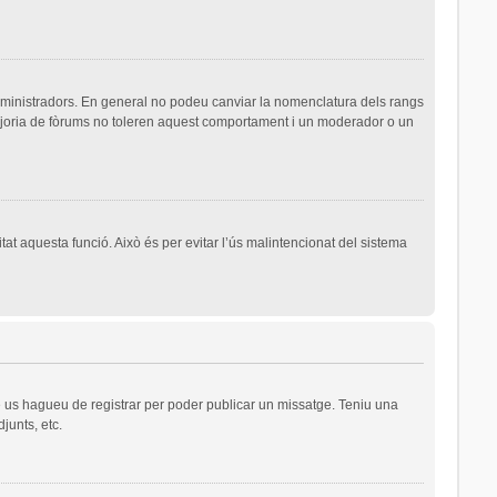
dministradors. En general no podeu canviar la nomenclatura dels rangs
majoria de fòrums no toleren aquest comportament i un moderador o un
tat aquesta funció. Això és per evitar l’ús malintencionat del sistema
ue us hagueu de registrar per poder publicar un missatge. Teniu una
junts, etc.