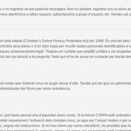
al o no registrar-se per publicar missatges. Això no obstant, registrar-vos us dóna a
rreus electrònics a altres usuaris, subscripcions a grups d’usuaris, etc. Només cal
línia infantil (Children’s Online Privacy Protection Act) del 1998. És una llei del
it dels seus pares o d’un tutor legal per recollir dades personals identificables d
, busqueu assessorament legal. Tingueu en compte que phpBB Limited o els propieta
ció del cas descrit a la pregunta “Amb qui m’he de posar en contacte per tractar t
 per evitar que visitants nous es pugin donar d’alta. També pot ser que un administr
dministrador del fòrum per rebre assistència.
es, pot haver passat una d’aquestes dues coses. Si la funció COPPA està activada 
ambé requereixen l’activació dels comptes nous, ja sigui per l’usuari mateix o per 
ic, seguiu les instruccions. Si no heu rebut cap correu electrònic, és possible que 
a que heu proporcionat és correcta, proveu de posar-vos en contacte amb l’administ