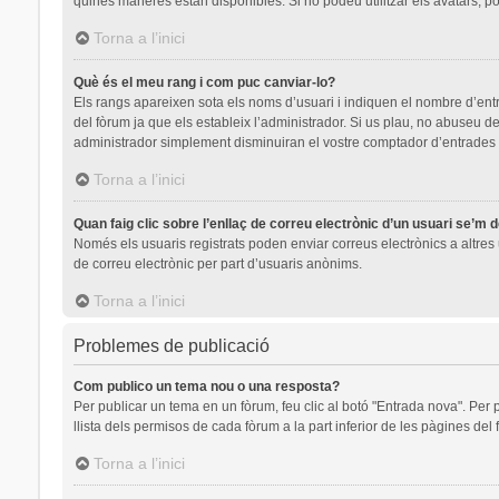
quines maneres estan disponibles. Si no podeu utilitzar els avatars, p
Torna a l’inici
Què és el meu rang i com puc canviar-lo?
Els rangs apareixen sota els noms d’usuari i indiquen el nombre d’en
del fòrum ja que els estableix l’administrador. Si us plau, no abuseu
administrador simplement disminuiran el vostre comptador d’entrades
Torna a l’inici
Quan faig clic sobre l’enllaç de correu electrònic d’un usuari se’m 
Només els usuaris registrats poden enviar correus electrònics a altres u
de correu electrònic per part d’usuaris anònims.
Torna a l’inici
Problemes de publicació
Com publico un tema nou o una resposta?
Per publicar un tema en un fòrum, feu clic al botó "Entrada nova". Per 
llista dels permisos de cada fòrum a la part inferior de les pàgines del
Torna a l’inici