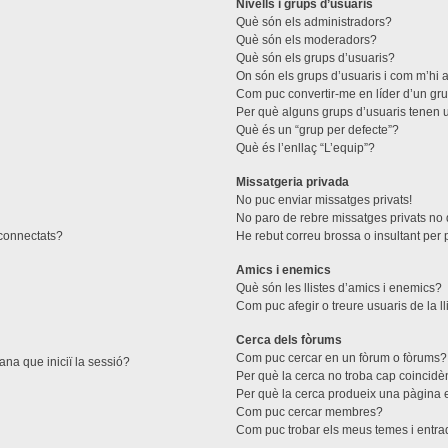
Nivells i grups d’usuaris
Què són els administradors?
Què són els moderadors?
Què són els grups d’usuaris?
On són els grups d’usuaris i com m’hi a
Com puc convertir-me en líder d’un gr
Per què alguns grups d’usuaris tenen u
Què és un “grup per defecte”?
Què és l’enllaç “L’equip”?
Missatgeria privada
No puc enviar missatges privats!
No paro de rebre missatges privats no d
 connectats?
He rebut correu brossa o insultant per 
Amics i enemics
Què són les llistes d’amics i enemics?
Com puc afegir o treure usuaris de la l
Cerca dels fòrums
Com puc cercar en un fòrum o fòrums?
ana que iniciï la sessió?
Per què la cerca no troba cap coincidè
Per què la cerca produeix una pàgina 
Com puc cercar membres?
Com puc trobar els meus temes i entr