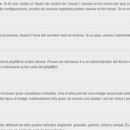
. Si és així, visiteu el Tauler de control de l’usuari i canvieu el fus horari per que
configuracions, només els usuaris registrats poden canviar el fus horari. Si no es
s incorrecta, llavors l’hora del servidor web és errònia. Si us plau, aviseu l’adminis
aduït el phpBB al vostre idioma. Proveu de demanar-li a un administrador del fòrum si
s informació al lloc web del
phpBB
®.
 d’usuari quan visualitzeu entrades. Una d’elles pot ser una imatge associada amb 
ltre tipus d’imatge, habitualment més gran, es coneix com avatar i sol ser única i p
vatar utilitzant un dels quatre mètodes següents: gravatar, galeria, remot o penjat. És