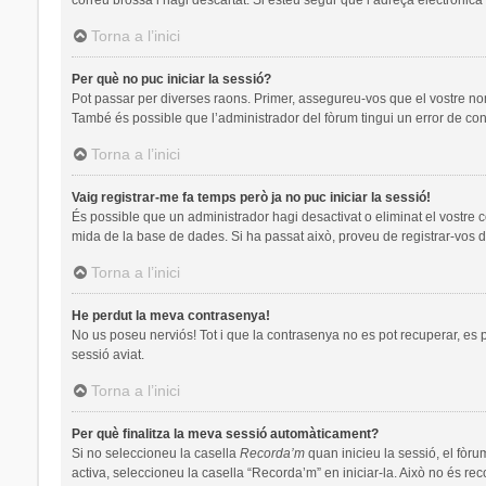
Torna a l’inici
Per què no puc iniciar la sessió?
Pot passar per diverses raons. Primer, assegureu-vos que el vostre no
També és possible que l’administrador del fòrum tingui un error de con
Torna a l’inici
Vaig registrar-me fa temps però ja no puc iniciar la sessió!
És possible que un administrador hagi desactivat o eliminat el vostre 
mida de la base de dades. Si ha passat això, proveu de registrar-vos d
Torna a l’inici
He perdut la meva contrasenya!
No us poseu nerviós! Tot i que la contrasenya no es pot recuperar, es pot
sessió aviat.
Torna a l’inici
Per què finalitza la meva sessió automàticament?
Si no seleccioneu la casella
Recorda’m
quan inicieu la sessió, el fòru
activa, seleccioneu la casella “Recorda’m” en iniciar-la. Això no és re