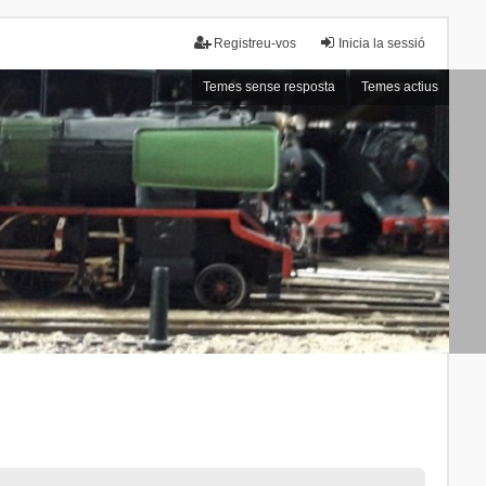
Registreu-vos
Inicia la sessió
Temes sense resposta
Temes actius