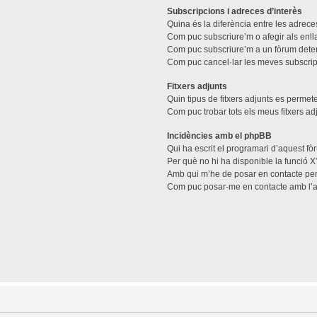
Subscripcions i adreces d’interès
Quina és la diferència entre les adreces
Com puc subscriure’m o afegir als enll
Com puc subscriure’m a un fòrum dete
Com puc cancel·lar les meves subscri
Fitxers adjunts
Quin tipus de fitxers adjunts es perme
Com puc trobar tots els meus fitxers ad
Incidències amb el phpBB
Qui ha escrit el programari d’aquest f
Per què no hi ha disponible la funció X
Amb qui m’he de posar en contacte per
Com puc posar-me en contacte amb l’a