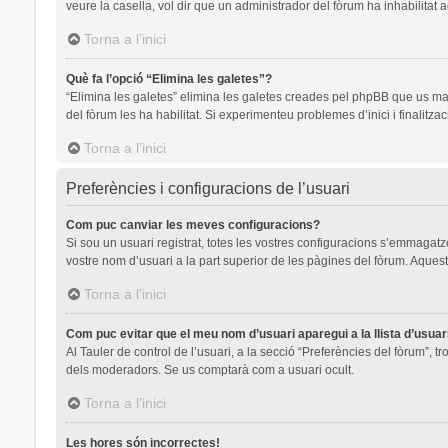
veure la casella, vol dir que un administrador del fòrum ha inhabilitat 
Torna a l’inici
Què fa l’opció “Elimina les galetes”?
“Elimina les galetes” elimina les galetes creades pel phpBB que us ma
del fòrum les ha habilitat. Si experimenteu problemes d’inici i finalitza
Torna a l’inici
Preferències i configuracions de l’usuari
Com puc canviar les meves configuracions?
Si sou un usuari registrat, totes les vostres configuracions s’emmagatze
vostre nom d’usuari a la part superior de les pàgines del fòrum. Aquest
Torna a l’inici
Com puc evitar que el meu nom d’usuari aparegui a la llista d’usua
Al Tauler de control de l’usuari, a la secció “Preferències del fòrum”, t
dels moderadors. Se us comptarà com a usuari ocult.
Torna a l’inici
Les hores són incorrectes!