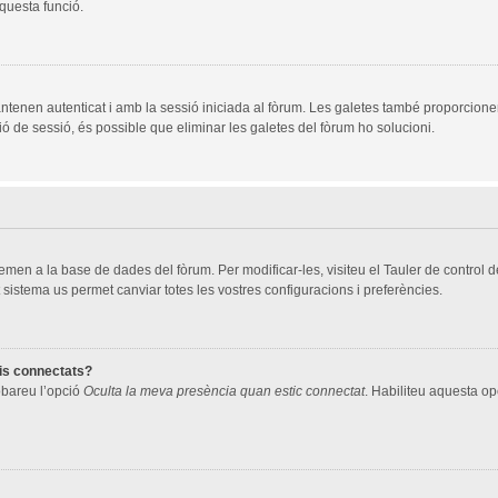
aquesta funció.
ntenen autenticat i amb la sessió iniciada al fòrum. Les galetes també proporcione
ció de sessió, és possible que eliminar les galetes del fòrum ho solucioni.
men a la base de dades del fòrum. Per modificar-les, visiteu el Tauler de control de 
 sistema us permet canviar totes les vostres configuracions i preferències.
ris connectats?
robareu l’opció
Oculta la meva presència quan estic connectat
. Habiliteu aquesta opc