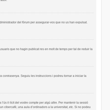
administrador del fòrum per assegurar-vos que no us han expulsat.
uaris que no hagin publicat res en molt de temps per tal de reduir la
va contrasenya
. Seguiu les instruccions i podreu tornar a iniciar la
’ús il·lícit del vostre compte per algú altre. Per mantenir la sessió
un cibercafè, una aula d’ordinadors a la universitat, etc. Si no podeu