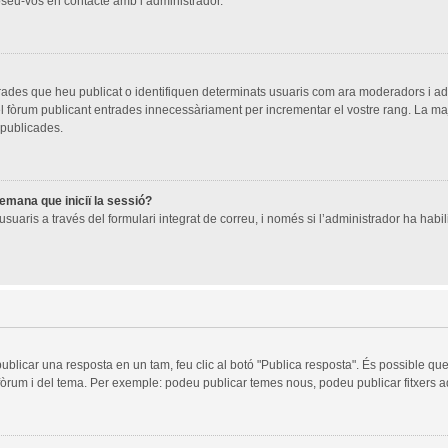
oseu-vos en contacte amb l’administrador.
trades que heu publicat o identifiquen determinats usuaris com ara moderadors i a
 del fòrum publicant entrades innecessàriament per incrementar el vostre rang. La 
 publicades.
demana que iniciï la sessió?
suaris a través del formulari integrat de correu, i només si l’administrador ha habili
publicar una resposta en un tam, feu clic al botó "Publica resposta". És possible q
 fòrum i del tema. Per exemple: podeu publicar temes nous, podeu publicar fitxers ad