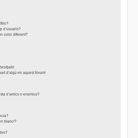
filio?
up d’usuaris?
n color diferent?
esitjats!
part d’algú en aquest fòrum!
lista d’amics o enemics?
ncia?
en blanc!?
ades?