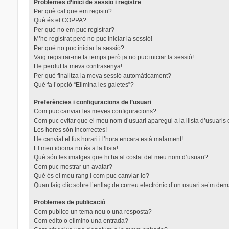
Problemes d’inici de sessió i registre
Per què cal que em registri?
Què és el COPPA?
Per què no em puc registrar?
M’he registrat però no puc iniciar la sessió!
Per què no puc iniciar la sessió?
Vaig registrar-me fa temps però ja no puc iniciar la sessió!
He perdut la meva contrasenya!
Per què finalitza la meva sessió automàticament?
Què fa l’opció “Elimina les galetes”?
Preferències i configuracions de l’usuari
Com puc canviar les meves configuracions?
Com puc evitar que el meu nom d’usuari aparegui a la llista d’usuaris
Les hores són incorrectes!
He canviat el fus horari i l’hora encara està malament!
El meu idioma no és a la llista!
Què són les imatges que hi ha al costat del meu nom d’usuari?
Com puc mostrar un avatar?
Què és el meu rang i com puc canviar-lo?
Quan faig clic sobre l’enllaç de correu electrònic d’un usuari se’m dem
Problemes de publicació
Com publico un tema nou o una resposta?
Com edito o elimino una entrada?