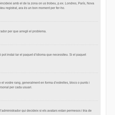
 coincideixi amb el de la zona on us trobeu, p.ex. Londres, París, Nova
teu registrat, ara és un bon moment per fer-ho.
trador per que arregli el problema.
 pot instal·lar el paquet d’idioma que necessiteu. Si el paquet
el vostre rang, generalment en forma d’estrelles, blocs o punts i
ersonal per cada usuari.
 l’administrador qui decideix si els avatars estan permesos i tria de