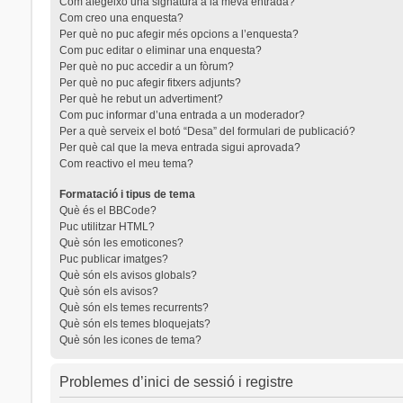
Com afegeixo una signatura a la meva entrada?
Com creo una enquesta?
Per què no puc afegir més opcions a l’enquesta?
Com puc editar o eliminar una enquesta?
Per què no puc accedir a un fòrum?
Per què no puc afegir fitxers adjunts?
Per què he rebut un advertiment?
Com puc informar d’una entrada a un moderador?
Per a què serveix el botó “Desa” del formulari de publicació?
Per què cal que la meva entrada sigui aprovada?
Com reactivo el meu tema?
Formatació i tipus de tema
Què és el BBCode?
Puc utilitzar HTML?
Què són les emoticones?
Puc publicar imatges?
Què són els avisos globals?
Què són els avisos?
Què són els temes recurrents?
Què són els temes bloquejats?
Què són les icones de tema?
Problemes d’inici de sessió i registre