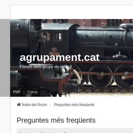
agrupament.cat
Fòrum dels grups de treball
PMF
Cerca
Índex del fòrum
Preguntes més freqüents
Preguntes més freqüents