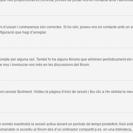
m d’usuari i contrasenya són correctes. Si ho són, poseu-vos en contacte amb un 
figuració que hagi d’arreglar.
compte per alguna raó. També hi ha alguns fòrums que eliminen periòdicament els us
e nou i involucrar-vos més en les discussions del fòrum.
 canviar fàcilment. Visiteu la pàgina d’inici de sessió i feu clic a
He oblidat la me
m només mantindrà la sessió activa durant un període de temps predefinit. Això evita l
comanable si accediu al fòrum des d’un ordinador compartit p.ex. en una biblioteca, 