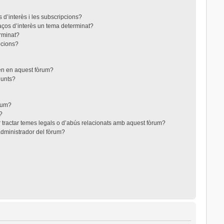
 d’interès i les subscripcions?
aços d’interès un tema determinat?
rminat?
pcions?
ten en aquest fòrum?
junts?
òrum?
?
 tractar temes legals o d’abús relacionats amb aquest fòrum?
dministrador del fòrum?