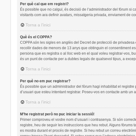
Per què cal que em registri?
És possible que no calgui, és decisió de l’administrador del fòrum si c
visitants com ara definir avatars, missatgeria privada, enviament de co
Torna a l’inici
Què és el COPPA?
COPPA són les sigles en anglès del Decret de protecció de privadesa en 
recollir dades de menors de 13 anys que obtinguin el consentiment escr
persona que es registra o al lloc web en el qual voleu registrar-vos
és un punt de contacte per a dubtes legals de qualsevol tipus, a excep
Torna a l’inici
Per què no em puc registrar?
És possible que un administrador del fòrum hagi inhabilitat el registre
d’usuari que esteu intentant registrar. Poseu-vos en contacte amb un a
Torna a l’inici
M’he registrat però no puc iniciar la sessió!
Primer comproveu el vostre nom d’usuari i contrasenya. Si són correct
registre, heu de seguir les instruccions que heu rebut. Alguns fòrums t
es mostra durant el procés de registre. Si heu rebut un correu electròn
correu brossa l’hagi descartat. Si esteu segur que l’adreça electrònic