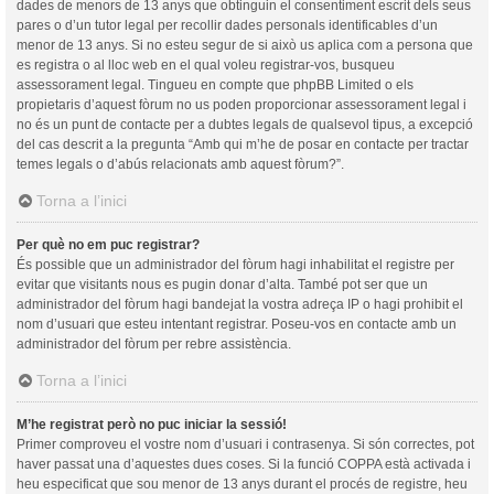
dades de menors de 13 anys que obtinguin el consentiment escrit dels seus
pares o d’un tutor legal per recollir dades personals identificables d’un
menor de 13 anys. Si no esteu segur de si això us aplica com a persona que
es registra o al lloc web en el qual voleu registrar-vos, busqueu
assessorament legal. Tingueu en compte que phpBB Limited o els
propietaris d’aquest fòrum no us poden proporcionar assessorament legal i
no és un punt de contacte per a dubtes legals de qualsevol tipus, a excepció
del cas descrit a la pregunta “Amb qui m’he de posar en contacte per tractar
temes legals o d’abús relacionats amb aquest fòrum?”.
Torna a l’inici
Per què no em puc registrar?
És possible que un administrador del fòrum hagi inhabilitat el registre per
evitar que visitants nous es pugin donar d’alta. També pot ser que un
administrador del fòrum hagi bandejat la vostra adreça IP o hagi prohibit el
nom d’usuari que esteu intentant registrar. Poseu-vos en contacte amb un
administrador del fòrum per rebre assistència.
Torna a l’inici
M’he registrat però no puc iniciar la sessió!
Primer comproveu el vostre nom d’usuari i contrasenya. Si són correctes, pot
haver passat una d’aquestes dues coses. Si la funció COPPA està activada i
heu especificat que sou menor de 13 anys durant el procés de registre, heu