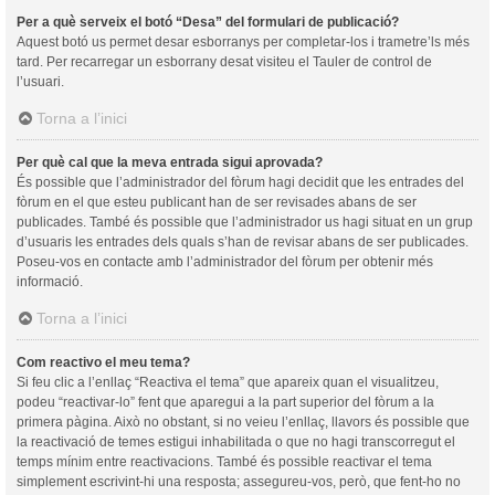
Per a què serveix el botó “Desa” del formulari de publicació?
Aquest botó us permet desar esborranys per completar-los i trametre’ls més
tard. Per recarregar un esborrany desat visiteu el Tauler de control de
l’usuari.
Torna a l’inici
Per què cal que la meva entrada sigui aprovada?
És possible que l’administrador del fòrum hagi decidit que les entrades del
fòrum en el que esteu publicant han de ser revisades abans de ser
publicades. També és possible que l’administrador us hagi situat en un grup
d’usuaris les entrades dels quals s’han de revisar abans de ser publicades.
Poseu-vos en contacte amb l’administrador del fòrum per obtenir més
informació.
Torna a l’inici
Com reactivo el meu tema?
Si feu clic a l’enllaç “Reactiva el tema” que apareix quan el visualitzeu,
podeu “reactivar-lo” fent que aparegui a la part superior del fòrum a la
primera pàgina. Això no obstant, si no veieu l’enllaç, llavors és possible que
la reactivació de temes estigui inhabilitada o que no hagi transcorregut el
temps mínim entre reactivacions. També és possible reactivar el tema
simplement escrivint-hi una resposta; assegureu-vos, però, que fent-ho no