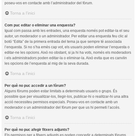
poseu-vos en contacte amb l’administrador del fòrum.
Torna a l’inici
Com puc editar o eliminar una enquesta?
Igual com passa amb les entrades, una enquesta només pot editar-la el seu
autor, un moderador o un administrador. Per editar una enquesta feu clic al
botó “Edita” de la primera entrada del tema ja que sempre té associada
l’enquesta. Si no s’ha emès cap vot, els usuaris poden eliminar l’enquesta o
editar-ne les opcions. Això no obstant, si ja hi ha vots, només els moderadors
i els administradors poden editar-la o eliminar-la. Això evita que es canvïin
les opcions de l’enquesta al mig de la seva durada.
Torna a l’inici
Per què no puc accedir a un fòrum?
Alguns fòrums poden estar limitats a determinats usuaris o grups. És
possible que per visualitzar-los, llegir-los, publicar-hi o realitzar-hi una altra
acció necessiteu permisos especials. Poseu-vos en contacte amb un
moderador o un administrador del fòrum per que us hi permeti l’accés.
Torna a l’inici
Per què no puc afegir fitxers adjunts?
Els permisos per a fitxers adjunts es poden concedir a determinats fòrums,