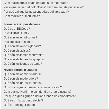
Com puc informar d’una entrada a un moderador?
Per a què serveix el botó “Desa” del formulari de publicació?
Per què cal que la meva entrada sigui aprovada?
Com reactivo el meu tema?
Formatació i tipus de tema
Què és el BBCode?
Puc utilitzar HTML?
Què són les emoticones?
Puc publicar imatges?
Què són els avisos globals?
Què són els avisos?
Què són els temes recurrents?
Què són els temes bloquejats?
Què són les icones de tema?
Nivells i grups d’usuaris
Què són els administradors?
Què són els moderadors?
Què són els grups d’usuaris?
On són els grups d’usuaris i com m’hi afilio?
Com puc convertir-me en líder d’un grup d’usuaris?
Per què alguns grups d’usuaris tenen un color diferent?
Què és un “grup per defecte”?
Què és l’enllaç “L’equip”?