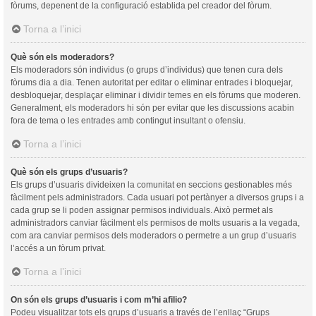
fòrums, depenent de la configuració establida pel creador del fòrum.
Torna a l’inici
Què són els moderadors?
Els moderadors són individus (o grups d’individus) que tenen cura dels
fòrums dia a dia. Tenen autoritat per editar o eliminar entrades i bloquejar,
desbloquejar, desplaçar eliminar i dividir temes en els fòrums que moderen.
Generalment, els moderadors hi són per evitar que les discussions acabin
fora de tema o les entrades amb contingut insultant o ofensiu.
Torna a l’inici
Què són els grups d’usuaris?
Els grups d’usuaris divideixen la comunitat en seccions gestionables més
fàcilment pels administradors. Cada usuari pot pertànyer a diversos grups i a
cada grup se li poden assignar permisos individuals. Això permet als
administradors canviar fàcilment els permisos de molts usuaris a la vegada,
com ara canviar permisos dels moderadors o permetre a un grup d’usuaris
l’accés a un fòrum privat.
Torna a l’inici
On són els grups d’usuaris i com m’hi afilio?
Podeu visualitzar tots els grups d’usuaris a través de l’enllaç “Grups