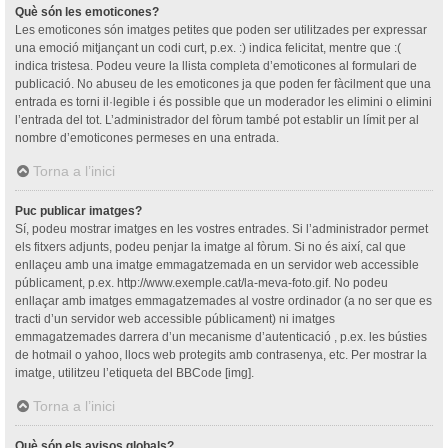
Què són les emoticones?
Les emoticones són imatges petites que poden ser utilitzades per expressar
una emoció mitjançant un codi curt, p.ex. :) indica felicitat, mentre que :(
indica tristesa. Podeu veure la llista completa d’emoticones al formulari de
publicació. No abuseu de les emoticones ja que poden fer fàcilment que una
entrada es torni il·legible i és possible que un moderador les elimini o elimini
l’entrada del tot. L’administrador del fòrum també pot establir un límit per al
nombre d’emoticones permeses en una entrada.
Torna a l’inici
Puc publicar imatges?
Sí, podeu mostrar imatges en les vostres entrades. Si l’administrador permet
els fitxers adjunts, podeu penjar la imatge al fòrum. Si no és així, cal que
enllaçeu amb una imatge emmagatzemada en un servidor web accessible
públicament, p.ex. http://www.exemple.cat/la-meva-foto.gif. No podeu
enllaçar amb imatges emmagatzemades al vostre ordinador (a no ser que es
tracti d’un servidor web accessible públicament) ni imatges
emmagatzemades darrera d’un mecanisme d’autenticació , p.ex. les bústies
de hotmail o yahoo, llocs web protegits amb contrasenya, etc. Per mostrar la
imatge, utilitzeu l’etiqueta del BBCode [img].
Torna a l’inici
Què són els avisos globals?