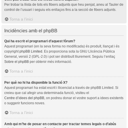
Per trobar la llista de tots els fitxers adjunts que heu penjat, aneu al Tauler de
control de l’usuari i seguiu els enllaços fins a la secció de fitxers adjunts.
Torna a l’inici
Incidències amb el phpBB
Qui ha escrit el programari d’aquest fòrum?
Aquest programari (en la seva forma no modificada) és produït, llançat i és
copyright
phpBB Limited
. Es proporciona sota la GNU Llicència Pública
General, versió 2 (GPL-2.0) i pot ser distribuït lliurement. Seguiu l’enllaç
Sobre el phpBB
per obtenir més informació.
Torna a l’inici
Per què no hi ha disponible la funció X?
Aquest programari ha estat escrit i llicenciat a través de phpBB Limited. Si
creieu que cal afegir una determinada funció, visiteu el
Centre d’idees del phpBB
, on podreu donar el vostre suport a idees existents
o suggerir funcions noves.
Torna a l’inici
Amb qui m’he de posar en contacte per tractar temes legals o d’abús