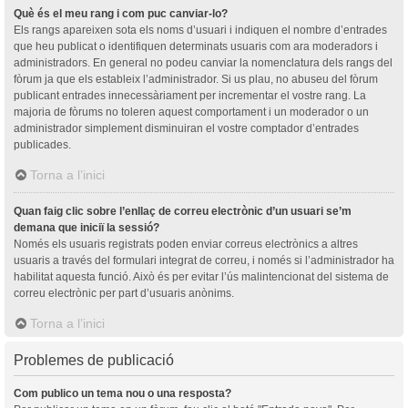
Què és el meu rang i com puc canviar-lo?
Els rangs apareixen sota els noms d’usuari i indiquen el nombre d’entrades
que heu publicat o identifiquen determinats usuaris com ara moderadors i
administradors. En general no podeu canviar la nomenclatura dels rangs del
fòrum ja que els estableix l’administrador. Si us plau, no abuseu del fòrum
publicant entrades innecessàriament per incrementar el vostre rang. La
majoria de fòrums no toleren aquest comportament i un moderador o un
administrador simplement disminuiran el vostre comptador d’entrades
publicades.
Torna a l’inici
Quan faig clic sobre l’enllaç de correu electrònic d’un usuari se’m
demana que iniciï la sessió?
Només els usuaris registrats poden enviar correus electrònics a altres
usuaris a través del formulari integrat de correu, i només si l’administrador ha
habilitat aquesta funció. Això és per evitar l’ús malintencionat del sistema de
correu electrònic per part d’usuaris anònims.
Torna a l’inici
Problemes de publicació
Com publico un tema nou o una resposta?