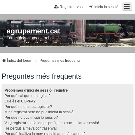
Registreu-vos
Inicia la sessió
agrupament.cat
Fòrum dels grups de treball
Índex del fòrum
Preguntes més freqüents
Preguntes més freqüents
Problemes d’inici de sessió i registre
Per què cal que em registri?
Què és el COPPA?
Per què no em puc registrar?
M’he registrat però no puc iniciar la sessió!
Per què no puc iniciar la sessió?
Vaig registrar-me fa temps però ja no puc iniciar la sessió!
He perdut la meva contrasenya!
Per què finalitza la meva sessió automàticament?