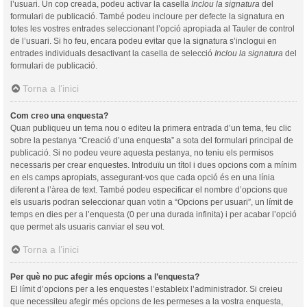
l’usuari. Un cop creada, podeu activar la casella
Inclou la signatura
del
formulari de publicació. També podeu incloure per defecte la signatura en
totes les vostres entrades seleccionant l’opció apropiada al Tauler de control
de l’usuari. Si ho feu, encara podeu evitar que la signatura s’inclogui en
entrades individuals desactivant la casella de selecció
Inclou la signatura
del
formulari de publicació.
Torna a l’inici
Com creo una enquesta?
Quan publiqueu un tema nou o editeu la primera entrada d’un tema, feu clic
sobre la pestanya “Creació d’una enquesta” a sota del formulari principal de
publicació. Si no podeu veure aquesta pestanya, no teniu els permisos
necessaris per crear enquestes. Introduïu un títol i dues opcions com a mínim
en els camps apropiats, assegurant-vos que cada opció és en una línia
diferent a l’àrea de text. També podeu especificar el nombre d’opcions que
els usuaris podran seleccionar quan votin a “Opcions per usuari”, un límit de
temps en dies per a l’enquesta (0 per una durada infinita) i per acabar l’opció
que permet als usuaris canviar el seu vot.
Torna a l’inici
Per què no puc afegir més opcions a l’enquesta?
El límit d’opcions per a les enquestes l’estableix l’administrador. Si creieu
que necessiteu afegir més opcions de les permeses a la vostra enquesta,