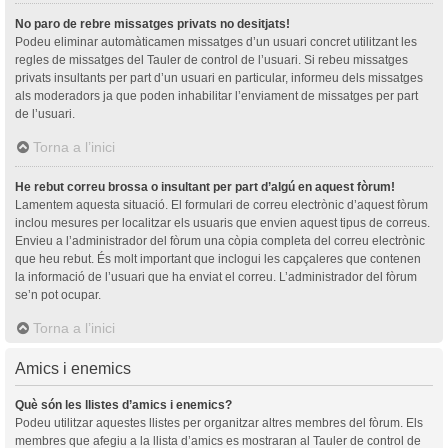
No paro de rebre missatges privats no desitjats!
Podeu eliminar automàticamen missatges d’un usuari concret utilitzant les
regles de missatges del Tauler de control de l’usuari. Si rebeu missatges
privats insultants per part d’un usuari en particular, informeu dels missatges
als moderadors ja que poden inhabilitar l’enviament de missatges per part
de l’usuari.
Torna a l’inici
He rebut correu brossa o insultant per part d’algú en aquest fòrum!
Lamentem aquesta situació. El formulari de correu electrònic d’aquest fòrum
inclou mesures per localitzar els usuaris que envien aquest tipus de correus.
Envieu a l’administrador del fòrum una còpia completa del correu electrònic
que heu rebut. És molt important que inclogui les capçaleres que contenen
la informació de l’usuari que ha enviat el correu. L’administrador del fòrum
se’n pot ocupar.
Torna a l’inici
Amics i enemics
Què són les llistes d’amics i enemics?
Podeu utilitzar aquestes llistes per organitzar altres membres del fòrum. Els
membres que afegiu a la llista d’amics es mostraran al Tauler de control de