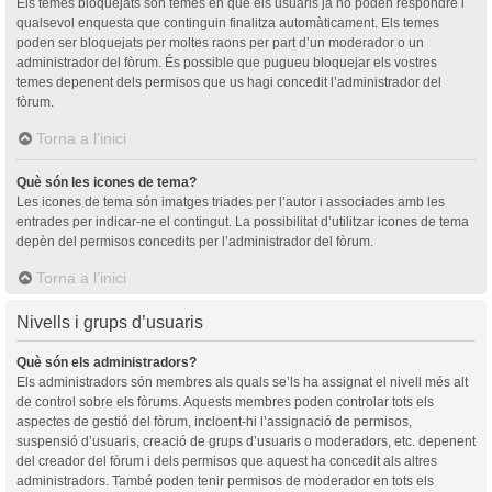
Els temes bloquejats són temes en què els usuaris ja no poden respondre i
qualsevol enquesta que continguin finalitza automàticament. Els temes
poden ser bloquejats per moltes raons per part d’un moderador o un
administrador del fòrum. És possible que pugueu bloquejar els vostres
temes depenent dels permisos que us hagi concedit l’administrador del
fòrum.
Torna a l’inici
Què són les icones de tema?
Les icones de tema són imatges triades per l’autor i associades amb les
entrades per indicar-ne el contingut. La possibilitat d’utilitzar icones de tema
depèn del permisos concedits per l’administrador del fòrum.
Torna a l’inici
Nivells i grups d’usuaris
Què són els administradors?
Els administradors són membres als quals se’ls ha assignat el nivell més alt
de control sobre els fòrums. Aquests membres poden controlar tots els
aspectes de gestió del fòrum, incloent-hi l’assignació de permisos,
suspensió d’usuaris, creació de grups d’usuaris o moderadors, etc. depenent
del creador del fòrum i dels permisos que aquest ha concedit als altres
administradors. També poden tenir permisos de moderador en tots els