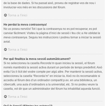
de la base de dades. Si ha passat això, proveu de registrar-vos de nou i
involucrar-vos més en les discussions del fòrum.
Torna a l’inici
He perdut la meva contrasenya!
No us poseu nerviós! Tot i que la contrasenya no es pot recuperar, es pot
canviar fàcilment. Visiteu la pàgina d’inici de sessió i feu clic a
He oblidat la
meva contrasenya
. Seguiu les instruccions i podreu tornar a iniciar la sessió
aviat.
Torna a l’inici
Per què finalitza la meva sessió automàticament?
Si no seleccioneu la casella
Recorda’m
quan inicieu la sessió, el fòrum
només mantindrà la sessió activa durant un període de temps predefinit. Això
evita l’ús il·lícit del vostre compte per algú altre. Per mantenir la sessió activa,
seleccioneu la casella “Recorda’m” en iniciar-la. Això no és recomanable si
accediu al fòrum des d’un ordinador compartit p.ex. en una biblioteca, un
cibercafè, una aula d’ordinadors a la universitat, etc. Si no podeu veure la
casella, vol dir que un administrador del fòrum ha inhabilitat aquesta funció.
Torna a l’inici
Què fa l’opció “Elimina les galetes”?