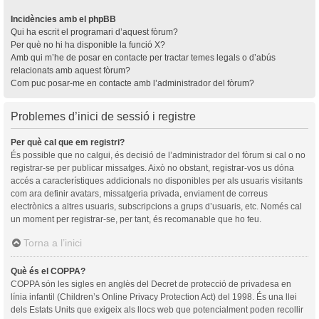
Incidències amb el phpBB
Qui ha escrit el programari d’aquest fòrum?
Per què no hi ha disponible la funció X?
Amb qui m’he de posar en contacte per tractar temes legals o d’abús
relacionats amb aquest fòrum?
Com puc posar-me en contacte amb l’administrador del fòrum?
Problemes d’inici de sessió i registre
Per què cal que em registri?
És possible que no calgui, és decisió de l’administrador del fòrum si cal o no
registrar-se per publicar missatges. Això no obstant, registrar-vos us dóna
accés a característiques addicionals no disponibles per als usuaris visitants
com ara definir avatars, missatgeria privada, enviament de correus
electrònics a altres usuaris, subscripcions a grups d’usuaris, etc. Només cal
un moment per registrar-se, per tant, és recomanable que ho feu.
Torna a l’inici
Què és el COPPA?
COPPA són les sigles en anglès del Decret de protecció de privadesa en
línia infantil (Children’s Online Privacy Protection Act) del 1998. És una llei
dels Estats Units que exigeix als llocs web que potencialment poden recollir