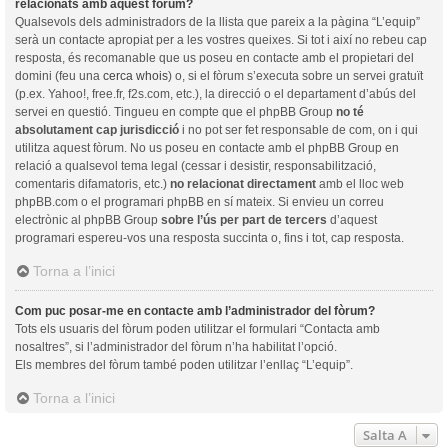
relacionats amb aquest fòrum?
Qualsevols dels administradors de la llista que pareix a la pàgina “L’equip”
serà un contacte apropiat per a les vostres queixes. Si tot i així no rebeu cap
resposta, és recomanable que us poseu en contacte amb el propietari del
domini (feu una
cerca whois
) o, si el fòrum s’executa sobre un servei gratuït
(p.ex. Yahoo!, free.fr, f2s.com, etc.), la direcció o el departament d’abús del
servei en questió. Tingueu en compte que el phpBB Group
no té
absolutament cap jurisdicció
i no pot ser fet responsable de com, on i qui
utilitza aquest fòrum. No us poseu en contacte amb el phpBB Group en
relació a qualsevol tema legal (cessar i desistir, responsabilització,
comentaris difamatoris, etc.)
no relacionat directament
amb el lloc web
phpBB.com o el programari phpBB en sí mateix. Si envieu un correu
electrònic al phpBB Group
sobre l’ús per part de tercers
d’aquest
programari espereu-vos una resposta succinta o, fins i tot, cap resposta.
Torna a l’inici
Com puc posar-me en contacte amb l’administrador del fòrum?
Tots els usuaris del fòrum poden utilitzar el formulari “Contacta amb
nosaltres”, si l’administrador del fòrum n’ha habilitat l’opció.
Els membres del fòrum també poden utilitzar l’enllaç “L’equip”.
Torna a l’inici
Salta A