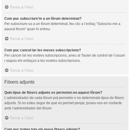
Torna a l’inici
Com puc subscriure’m a un fòrum determinat?
Per subscriure-us a un fòrum determinat, feu clic a l’enllaç “Subscriu-me a
aquest fòrum” quan hi entreu.
Torna a l’inici
Com puc cancel·lar les meves subscripcions?
Per cancel·lar les vostres subscripcions, aneu al Tauler de control de l’usuari
i seguiu els enllaços a les vostres subscripcions.
Torna a l’inici
Fitxers adjunts
Quin tipus de fitxers adjunts es permeten en aquest fòrum?
L’administrador de cada fòrum pot permetre o no determinats tipus de fitxers
adjunts. Si no esteu segur de què es permet penjar, poseu-vos en contacte
amb l’administrador del fòrum.
Torna a l’inici
Com puc trobar tots els meus fitxers adjunts?