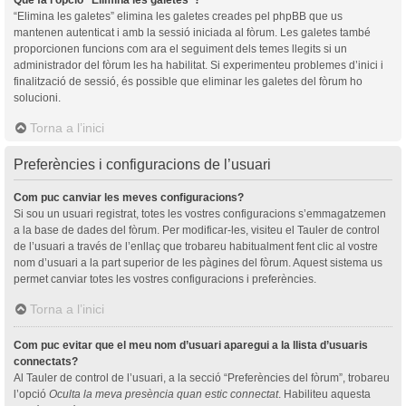
“Elimina les galetes” elimina les galetes creades pel phpBB que us
mantenen autenticat i amb la sessió iniciada al fòrum. Les galetes també
proporcionen funcions com ara el seguiment dels temes llegits si un
administrador del fòrum les ha habilitat. Si experimenteu problemes d’inici i
finalització de sessió, és possible que eliminar les galetes del fòrum ho
solucioni.
Torna a l’inici
Preferències i configuracions de l’usuari
Com puc canviar les meves configuracions?
Si sou un usuari registrat, totes les vostres configuracions s’emmagatzemen
a la base de dades del fòrum. Per modificar-les, visiteu el Tauler de control
de l’usuari a través de l’enllaç que trobareu habitualment fent clic al vostre
nom d’usuari a la part superior de les pàgines del fòrum. Aquest sistema us
permet canviar totes les vostres configuracions i preferències.
Torna a l’inici
Com puc evitar que el meu nom d’usuari aparegui a la llista d’usuaris
connectats?
Al Tauler de control de l’usuari, a la secció “Preferències del fòrum”, trobareu
l’opció
Oculta la meva presència quan estic connectat
. Habiliteu aquesta