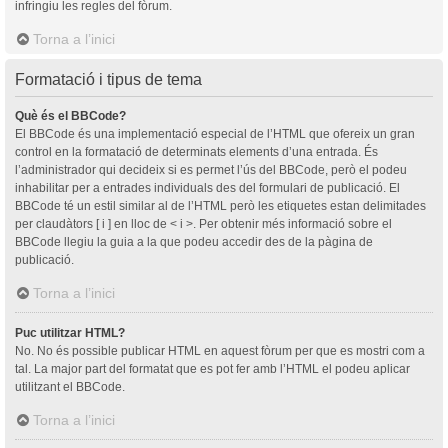
infringiu les regles del fòrum.
Torna a l’inici
Formatació i tipus de tema
Què és el BBCode?
El BBCode és una implementació especial de l’HTML que ofereix un gran
control en la formatació de determinats elements d’una entrada. És
l’administrador qui decideix si es permet l’ús del BBCode, però el podeu
inhabilitar per a entrades individuals des del formulari de publicació. El
BBCode té un estil similar al de l’HTML però les etiquetes estan delimitades
per claudàtors [ i ] en lloc de < i >. Per obtenir més informació sobre el
BBCode llegiu la guia a la que podeu accedir des de la pàgina de
publicació.
Torna a l’inici
Puc utilitzar HTML?
No. No és possible publicar HTML en aquest fòrum per que es mostri com a
tal. La major part del formatat que es pot fer amb l’HTML el podeu aplicar
utilitzant el BBCode.
Torna a l’inici