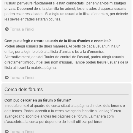
l’usuari per veure ràpidament si estan connectats i per enviar-los missatges
privats. Depenent de si la plantilla ho admet, les entrades d’aquests usuaris
poden estar ressaltades. Si afegiu un usuari a la llista d’enemics, per defecte
les seves entrades estaran ocultes.
Torna a l’inici
Com puc afegir o treure usuaris de la llista d’amics o enemics?
Podeu afegir usuaris de dues maneres. Al perfil de cada usuari, hi ha un
enllaç per afegir-lo o bé a la llista d’amics o bé a la d’enemics.
Alternativament, des del Tauler de control de l’usuari, podeu afegir usuaris
directament introduïnt el seu nom d’usuari. També podeu treure usuaris de la
llista utilitzant la mateixa pàgina.
Torna a l’inici
Cerca dels fòrums
Com puc cercar en un fòrum o fòrums?
Introduïu el text al quadre de cerca situat a la pàgina d’índex, dels fòrums o
dels temes. Podeu accedir a la cerca avançada fent clic a l’enllaç “Cerca
avançada” disponible a totes les pàgines del fòrum. La manera com
s’accedeix a la cerca pot dependre de l’estil utilitzat pel fòrum.
Torna a l’inici