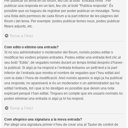
Per publicar un tema en un fòrum, feu clic al botó "Entrada nova". Per
publicar una resposta en un tam, feu clic al botó "Publica resposta". És
possible que us hagueu de registrar per poder publicar un missatge. Teniu
una llista dels permisos de cada fòrum a la part inferior de les pàgines del
fòrum i del tema. Per exemple: podeu publicar temes nous, podeu publicar
fitxers adjunts, etc.
Torna a l’inici
Com edito o elimino una entrada?
Si no sou administrador o moderador del fòrum, només podeu editar o
modificar les vostres pròpies entrades. Podeu editar una entrada fent clic al
seu botó “Edita”, de vegades només durant un temps limitat després d’haver-
la publicat. Si algú ja ha respost a l’entrada trobareu un petit text a la part
inferior de l’entrada que mostra el nombre de vegades que l’heu editat així
com la data i l’hora de modificació. Això només apareix si algú ja ha publicat
una resposta; no apareixerà si és un moderador o un administrador qui ha
editat l’entrada, tot i que si ho desitgen es possible que deixin una nota
explicant perquè l’han editat. Tingueu en compte que els usuaris normals no
poden eliminar una entrada si algú ja hi ha respost.
Torna a l’inici
Com afegeixo una signatura a la meva entrada?
Per afegir una signatura primer n’heu de crear una al Tauler de control de