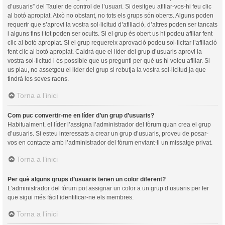
d’usuaris” del Tauler de control de l’usuari. Si desitgeu afiliar-vos-hi feu clic
al botó apropiat. Això no obstant, no tots els grups són oberts. Alguns poden
requerir que s’aprovi la vostra sol·licitud d’afiliació, d’altres poden ser tancats
i alguns fins i tot poden ser ocults. Si el grup és obert us hi podeu afiliar fent
clic al botó apropiat. Si el grup requereix aprovació podeu sol·licitar l’afiliació
fent clic al botó apropiat. Caldrà que el líder del grup d’usuaris aprovi la
vostra sol·licitud i és possible que us pregunti per què us hi voleu afiliar. Si
us plau, no assetgeu el líder del grup si rebutja la vostra sol·licitud ja que
tindrà les seves raons.
Torna a l’inici
Com puc convertir-me en líder d’un grup d’usuaris?
Habitualment, el líder l’assigna l’administrador del fòrum quan crea el grup
d’usuaris. Si esteu interessats a crear un grup d’usuaris, proveu de posar-
vos en contacte amb l’administrador del fòrum enviant-li un missatge privat.
Torna a l’inici
Per què alguns grups d’usuaris tenen un color diferent?
L’administrador del fòrum pot assignar un color a un grup d’usuaris per fer
que sigui més fàcil identificar-ne els membres.
Torna a l’inici