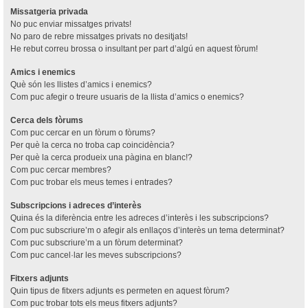
Missatgeria privada
No puc enviar missatges privats!
No paro de rebre missatges privats no desitjats!
He rebut correu brossa o insultant per part d’algú en aquest fòrum!
Amics i enemics
Què són les llistes d’amics i enemics?
Com puc afegir o treure usuaris de la llista d’amics o enemics?
Cerca dels fòrums
Com puc cercar en un fòrum o fòrums?
Per què la cerca no troba cap coincidència?
Per què la cerca produeix una pàgina en blanc!?
Com puc cercar membres?
Com puc trobar els meus temes i entrades?
Subscripcions i adreces d’interès
Quina és la diferència entre les adreces d’interès i les subscripcions?
Com puc subscriure’m o afegir als enllaços d’interès un tema determinat?
Com puc subscriure’m a un fòrum determinat?
Com puc cancel·lar les meves subscripcions?
Fitxers adjunts
Quin tipus de fitxers adjunts es permeten en aquest fòrum?
Com puc trobar tots els meus fitxers adjunts?