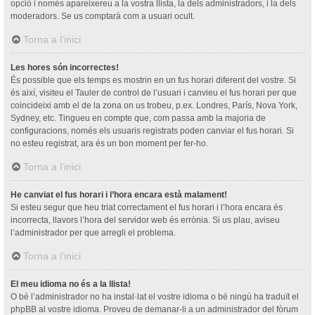
opció i només apareixereu a la vostra llista, la dels administradors, i la dels
moderadors. Se us comptarà com a usuari ocult.
Torna a l’inici
Les hores són incorrectes!
És possible que els temps es mostrin en un fus horari diferent del vostre. Si
és així, visiteu el Tauler de control de l’usuari i canvieu el fus horari per que
coincideixi amb el de la zona on us trobeu, p.ex. Londres, París, Nova York,
Sydney, etc. Tingueu en compte que, com passa amb la majoria de
configuracions, només els usuaris registrats poden canviar el fus horari. Si
no esteu registrat, ara és un bon moment per fer-ho.
Torna a l’inici
He canviat el fus horari i l’hora encara està malament!
Si esteu segur que heu triat correctament el fus horari i l’hora encara és
incorrecta, llavors l’hora del servidor web és errònia. Si us plau, aviseu
l’administrador per que arregli el problema.
Torna a l’inici
El meu idioma no és a la llista!
O bé l’administrador no ha instal·lat el vostre idioma o bé ningú ha traduït el
phpBB al vostre idioma. Proveu de demanar-li a un administrador del fòrum