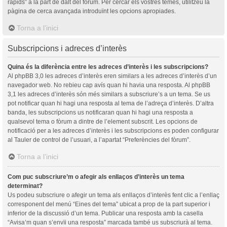
ràpids” a la part de dalt del fòrum. Per cercar els vostres temes, utilitzeu la
pàgina de cerca avançada introduïnt les opcions apropiades.
Torna a l’inici
Subscripcions i adreces d’interès
Quina és la diferència entre les adreces d’interès i les subscripcions?
Al phpBB 3,0 les adreces d’interès eren similars a les adreces d’interès d’un
navegador web. No rebieu cap avís quan hi havia una resposta. Al phpBB
3,1 les adreces d’interès són més similars a subscriure’s a un tema. Se us
pot notificar quan hi hagi una resposta al tema de l’adreça d’interès. D’altra
banda, les subscripcions us notificaran quan hi hagi una resposta a
qualsevol tema o fòrum a dintre de l’element subscrit. Les opcions de
notificació per a les adreces d’interès i les subscripcions es poden configurar
al Tauler de control de l’usuari, a l’apartat “Preferències del fòrum”.
Torna a l’inici
Com puc subscriure’m o afegir als enllaços d’interès un tema
determinat?
Us podeu subscriure o afegir un tema als enllaços d’interès fent clic a l’enllaç
corresponent del menú “Eines del tema” ubicat a prop de la part superior i
inferior de la discussió d’un tema. Publicar una resposta amb la casella
“Avisa’m quan s’envïi una resposta” marcada també us subscriurà al tema.