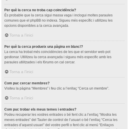
Per què la cerca no troba cap coincidència?
És probable que la cerca sigui massa vaga i inclogui moltes paraules
comunes que el phpBB no indexa. Sigueu més específic i utilitzeu les
opcions disponibles a la cerca avançada.
Torna a l’inici
Per què la cerca produeix una pàgina en blanc!?
La cerca ha trobat més coincidències de les que el servidor web pot
gestionar. Utilitzeu la cerca avançada i sigueu més especific amb les
paraules utilitzades i els fòrums on cal cercar.
Torna a l’inici
Com puc cercar membres?
Visiteu la pàgina “Membres” i feu clic a l’enllaç “Cerca un membre”.
Torna a l’inici
Com puc trobar els meus temes i entrades?
Podeu recuperar les vostres entrades o bé fent clic a l’enllaç “Mostra les
meves entrades” del Tauler de control de l’usuari o bé l’enllaç “Cerca les
entrades d’aquest usuari” del vostre perfil o fent clic al menú “Enllaços