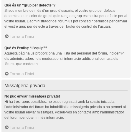
Què és un “grup per defecte”?
Si sou membre de més d’un grup d’usuaris, el vostre grup per defecte
determina quin color de grup i quin rang de grup es mostra per defecte per al
vostre usuari. L’administrador del fòrum us pot concedir permisos per canviar
el vostre grup per defecte a través del Tauler de control de l’usuari.
Torna a l’inici
Què és l’enllaç “L’equip”?
Aquesta pàgina us proporciona una llista del personal del fòrum, incloent-hi
els administradors i els moderadors i informació addicional com ara els
fòrums que moderen.
Torna a l’inici
Missatgeria privada
No puc enviar missatges privats!
Hi ha tres raons possibles: no esteu registrat i amb la sessió iniciada,
l’administrador del fòrum ha inhabilitat la missatgeria privada o no permet al
vostre usuari enviar missatges. Poseu-vos en contacte amb l’administrador
del fòrum per obtenir més informació.
Torna a l’inici