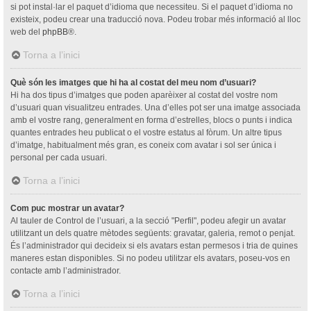
si pot instal·lar el paquet d’idioma que necessiteu. Si el paquet d’idioma no
existeix, podeu crear una traducció nova. Podeu trobar més informació al lloc
web del
phpBB
®.
Torna a l’inici
Què són les imatges que hi ha al costat del meu nom d’usuari?
Hi ha dos tipus d’imatges que poden aparèixer al costat del vostre nom
d’usuari quan visualitzeu entrades. Una d’elles pot ser una imatge associada
amb el vostre rang, generalment en forma d’estrelles, blocs o punts i indica
quantes entrades heu publicat o el vostre estatus al fòrum. Un altre tipus
d’imatge, habitualment més gran, es coneix com avatar i sol ser única i
personal per cada usuari.
Torna a l’inici
Com puc mostrar un avatar?
Al tauler de Control de l’usuari, a la secció "Perfil", podeu afegir un avatar
utilitzant un dels quatre mètodes següents: gravatar, galeria, remot o penjat.
És l’administrador qui decideix si els avatars estan permesos i tria de quines
maneres estan disponibles. Si no podeu utilitzar els avatars, poseu-vos en
contacte amb l’administrador.
Torna a l’inici