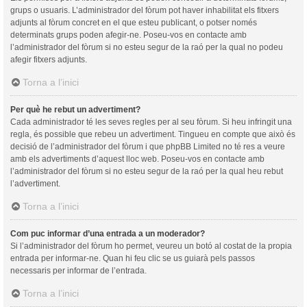
grups o usuaris. L’administrador del fòrum pot haver inhabilitat els fitxers
adjunts al fòrum concret en el que esteu publicant, o potser només
determinats grups poden afegir-ne. Poseu-vos en contacte amb
l’administrador del fòrum si no esteu segur de la raó per la qual no podeu
afegir fitxers adjunts.
Torna a l’inici
Per què he rebut un advertiment?
Cada administrador té les seves regles per al seu fòrum. Si heu infringit una
regla, és possible que rebeu un advertiment. Tingueu en compte que això és
decisió de l’administrador del fòrum i que phpBB Limited no té res a veure
amb els advertiments d’aquest lloc web. Poseu-vos en contacte amb
l’administrador del fòrum si no esteu segur de la raó per la qual heu rebut
l’advertiment.
Torna a l’inici
Com puc informar d’una entrada a un moderador?
Si l’administrador del fòrum ho permet, veureu un botó al costat de la propia
entrada per informar-ne. Quan hi feu clic se us guiarà pels passos
necessaris per informar de l’entrada.
Torna a l’inici