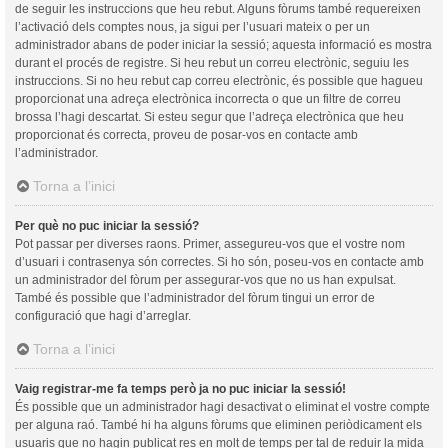
de seguir les instruccions que heu rebut. Alguns fòrums també requereixen
l’activació dels comptes nous, ja sigui per l’usuari mateix o per un
administrador abans de poder iniciar la sessió; aquesta informació es mostra
durant el procés de registre. Si heu rebut un correu electrònic, seguiu les
instruccions. Si no heu rebut cap correu electrònic, és possible que hagueu
proporcionat una adreça electrònica incorrecta o que un filtre de correu
brossa l’hagi descartat. Si esteu segur que l’adreça electrònica que heu
proporcionat és correcta, proveu de posar-vos en contacte amb
l’administrador.
Torna a l’inici
Per què no puc iniciar la sessió?
Pot passar per diverses raons. Primer, assegureu-vos que el vostre nom
d’usuari i contrasenya són correctes. Si ho són, poseu-vos en contacte amb
un administrador del fòrum per assegurar-vos que no us han expulsat.
També és possible que l’administrador del fòrum tingui un error de
configuració que hagi d’arreglar.
Torna a l’inici
Vaig registrar-me fa temps però ja no puc iniciar la sessió!
És possible que un administrador hagi desactivat o eliminat el vostre compte
per alguna raó. També hi ha alguns fòrums que eliminen periòdicament els
usuaris que no hagin publicat res en molt de temps per tal de reduir la mida