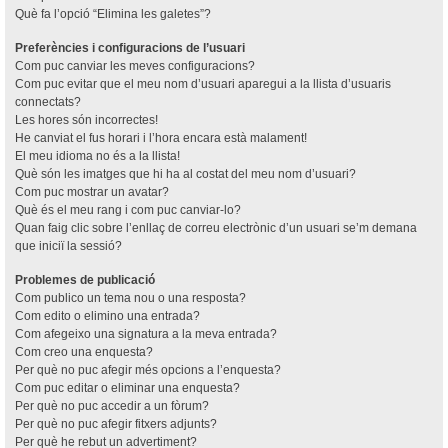
Què fa l’opció “Elimina les galetes”?
Preferències i configuracions de l’usuari
Com puc canviar les meves configuracions?
Com puc evitar que el meu nom d’usuari aparegui a la llista d’usuaris
connectats?
Les hores són incorrectes!
He canviat el fus horari i l’hora encara està malament!
El meu idioma no és a la llista!
Què són les imatges que hi ha al costat del meu nom d’usuari?
Com puc mostrar un avatar?
Què és el meu rang i com puc canviar-lo?
Quan faig clic sobre l’enllaç de correu electrònic d’un usuari se’m demana
que iniciï la sessió?
Problemes de publicació
Com publico un tema nou o una resposta?
Com edito o elimino una entrada?
Com afegeixo una signatura a la meva entrada?
Com creo una enquesta?
Per què no puc afegir més opcions a l’enquesta?
Com puc editar o eliminar una enquesta?
Per què no puc accedir a un fòrum?
Per què no puc afegir fitxers adjunts?
Per què he rebut un advertiment?