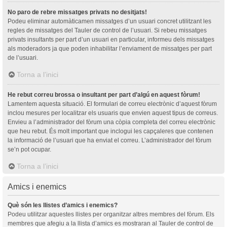
No paro de rebre missatges privats no desitjats!
Podeu eliminar automàticamen missatges d’un usuari concret utilitzant les
regles de missatges del Tauler de control de l’usuari. Si rebeu missatges
privats insultants per part d’un usuari en particular, informeu dels missatges
als moderadors ja que poden inhabilitar l’enviament de missatges per part
de l’usuari.
Torna a l’inici
He rebut correu brossa o insultant per part d’algú en aquest fòrum!
Lamentem aquesta situació. El formulari de correu electrònic d’aquest fòrum
inclou mesures per localitzar els usuaris que envien aquest tipus de correus.
Envieu a l’administrador del fòrum una còpia completa del correu electrònic
que heu rebut. És molt important que inclogui les capçaleres que contenen
la informació de l’usuari que ha enviat el correu. L’administrador del fòrum
se’n pot ocupar.
Torna a l’inici
Amics i enemics
Què són les llistes d’amics i enemics?
Podeu utilitzar aquestes llistes per organitzar altres membres del fòrum. Els
membres que afegiu a la llista d’amics es mostraran al Tauler de control de