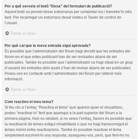
Per a què serveix el botó “Desa” del formulari de publicació?
Aquest botó us permet desar esborranys per completar-los i trametre’ls més
tard. Per recarregar un esborrany desat visiteu el Tauler de control de
l’usuari.
Torna a l’inici
Per què cal que la meva entrada sigui aprovada?
És possible que l’administrador del fòrum hagi decidit que les entrades del
fòrum en el que esteu publicant han de ser revisades abans de ser
publicades. També és possible que l’administrador us hagi situat en un grup
d’usuaris les entrades dels quals s’han de revisar abans de ser publicades.
Poseu-vos en contacte amb l’administrador del fòrum per obtenir més
informació.
Torna a l’inici
Com reactivo el meu tema?
Si feu clic a l’enllaç “Reactiva el tema” que apareix quan el visualitzeu,
podeu “reactivar-lo” fent que aparegui a la part superior del fòrum a la
primera pàgina. Això no obstant, si no veieu l’enllaç, llavors és possible que
la reactivació de temes estigui inhabilitada o que no hagi transcorregut el
temps mínim entre reactivacions. També és possible reactivar el tema
simplement escrivint-hi una resposta; assegureu-vos, però, que fent-ho no