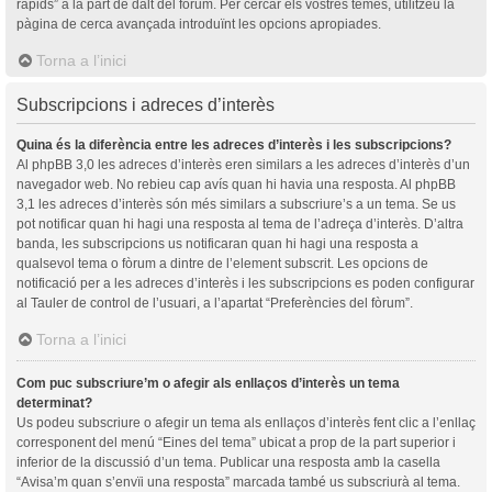
ràpids” a la part de dalt del fòrum. Per cercar els vostres temes, utilitzeu la
pàgina de cerca avançada introduïnt les opcions apropiades.
Torna a l’inici
Subscripcions i adreces d’interès
Quina és la diferència entre les adreces d’interès i les subscripcions?
Al phpBB 3,0 les adreces d’interès eren similars a les adreces d’interès d’un
navegador web. No rebieu cap avís quan hi havia una resposta. Al phpBB
3,1 les adreces d’interès són més similars a subscriure’s a un tema. Se us
pot notificar quan hi hagi una resposta al tema de l’adreça d’interès. D’altra
banda, les subscripcions us notificaran quan hi hagi una resposta a
qualsevol tema o fòrum a dintre de l’element subscrit. Les opcions de
notificació per a les adreces d’interès i les subscripcions es poden configurar
al Tauler de control de l’usuari, a l’apartat “Preferències del fòrum”.
Torna a l’inici
Com puc subscriure’m o afegir als enllaços d’interès un tema
determinat?
Us podeu subscriure o afegir un tema als enllaços d’interès fent clic a l’enllaç
corresponent del menú “Eines del tema” ubicat a prop de la part superior i
inferior de la discussió d’un tema. Publicar una resposta amb la casella
“Avisa’m quan s’envïi una resposta” marcada també us subscriurà al tema.