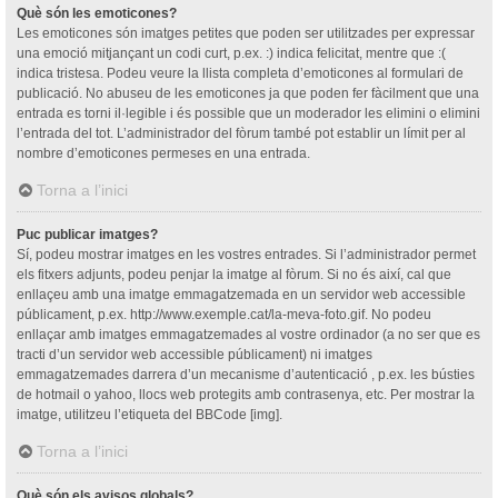
Què són les emoticones?
Les emoticones són imatges petites que poden ser utilitzades per expressar
una emoció mitjançant un codi curt, p.ex. :) indica felicitat, mentre que :(
indica tristesa. Podeu veure la llista completa d’emoticones al formulari de
publicació. No abuseu de les emoticones ja que poden fer fàcilment que una
entrada es torni il·legible i és possible que un moderador les elimini o elimini
l’entrada del tot. L’administrador del fòrum també pot establir un límit per al
nombre d’emoticones permeses en una entrada.
Torna a l’inici
Puc publicar imatges?
Sí, podeu mostrar imatges en les vostres entrades. Si l’administrador permet
els fitxers adjunts, podeu penjar la imatge al fòrum. Si no és així, cal que
enllaçeu amb una imatge emmagatzemada en un servidor web accessible
públicament, p.ex. http://www.exemple.cat/la-meva-foto.gif. No podeu
enllaçar amb imatges emmagatzemades al vostre ordinador (a no ser que es
tracti d’un servidor web accessible públicament) ni imatges
emmagatzemades darrera d’un mecanisme d’autenticació , p.ex. les bústies
de hotmail o yahoo, llocs web protegits amb contrasenya, etc. Per mostrar la
imatge, utilitzeu l’etiqueta del BBCode [img].
Torna a l’inici
Què són els avisos globals?