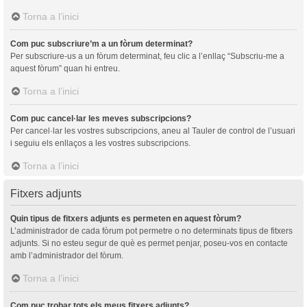
Torna a l’inici
Com puc subscriure’m a un fòrum determinat?
Per subscriure-us a un fòrum determinat, feu clic a l’enllaç “Subscriu-me a
aquest fòrum” quan hi entreu.
Torna a l’inici
Com puc cancel·lar les meves subscripcions?
Per cancel·lar les vostres subscripcions, aneu al Tauler de control de l’usuari
i seguiu els enllaços a les vostres subscripcions.
Torna a l’inici
Fitxers adjunts
Quin tipus de fitxers adjunts es permeten en aquest fòrum?
L’administrador de cada fòrum pot permetre o no determinats tipus de fitxers
adjunts. Si no esteu segur de què es permet penjar, poseu-vos en contacte
amb l’administrador del fòrum.
Torna a l’inici
Com puc trobar tots els meus fitxers adjunts?