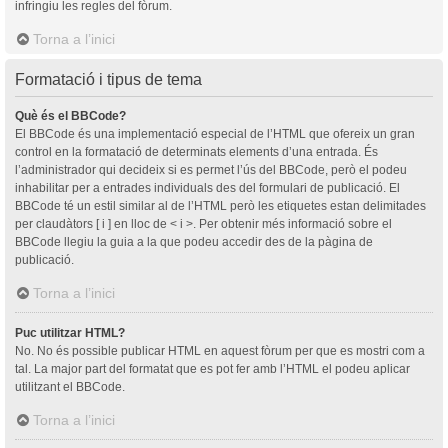
infringiu les regles del fòrum.
Torna a l’inici
Formatació i tipus de tema
Què és el BBCode?
El BBCode és una implementació especial de l’HTML que ofereix un gran
control en la formatació de determinats elements d’una entrada. És
l’administrador qui decideix si es permet l’ús del BBCode, però el podeu
inhabilitar per a entrades individuals des del formulari de publicació. El
BBCode té un estil similar al de l’HTML però les etiquetes estan delimitades
per claudàtors [ i ] en lloc de < i >. Per obtenir més informació sobre el
BBCode llegiu la guia a la que podeu accedir des de la pàgina de
publicació.
Torna a l’inici
Puc utilitzar HTML?
No. No és possible publicar HTML en aquest fòrum per que es mostri com a
tal. La major part del formatat que es pot fer amb l’HTML el podeu aplicar
utilitzant el BBCode.
Torna a l’inici