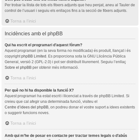
Per trobar la llista de tots els fitxers adjunts que heu penjat, aneu al Tauler de
control de l’usuari i seguiu els enllaços fins a la secció de fitxers adjunts.
Torna a l’inici
Incidències amb el phpBB
Qui ha escrit el programari d’aquest fòrum?
Aquest programari (en la seva forma no modificada) és produït, llançat i és
copyright
phpBB Limited
. Es proporciona sota la GNU Llicència Pública
General, versió 2 (GPL-2.0) i pot ser distribuït lliurement. Seguiu l’enllaç
Sobre el phpBB
per obtenir més informació.
Torna a l’inici
Per què no hi ha disponible la funció X?
Aquest programari ha estat escrit i llicenciat a través de phpBB Limited. Si
creieu que cal afegir una determinada funció, visiteu el
Centre d’idees del phpBB
, on podreu donar el vostre suport a idees existents
o suggerir funcions noves.
Torna a l’inici
Amb qui m’he de posar en contacte per tractar temes legals o d’abús