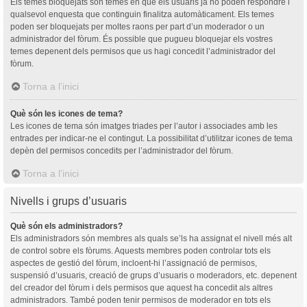
Els temes bloquejats són temes en què els usuaris ja no poden respondre i
qualsevol enquesta que continguin finalitza automàticament. Els temes
poden ser bloquejats per moltes raons per part d’un moderador o un
administrador del fòrum. És possible que pugueu bloquejar els vostres
temes depenent dels permisos que us hagi concedit l’administrador del
fòrum.
Torna a l’inici
Què són les icones de tema?
Les icones de tema són imatges triades per l’autor i associades amb les
entrades per indicar-ne el contingut. La possibilitat d’utilitzar icones de tema
depèn del permisos concedits per l’administrador del fòrum.
Torna a l’inici
Nivells i grups d’usuaris
Què són els administradors?
Els administradors són membres als quals se’ls ha assignat el nivell més alt
de control sobre els fòrums. Aquests membres poden controlar tots els
aspectes de gestió del fòrum, incloent-hi l’assignació de permisos,
suspensió d’usuaris, creació de grups d’usuaris o moderadors, etc. depenent
del creador del fòrum i dels permisos que aquest ha concedit als altres
administradors. També poden tenir permisos de moderador en tots els