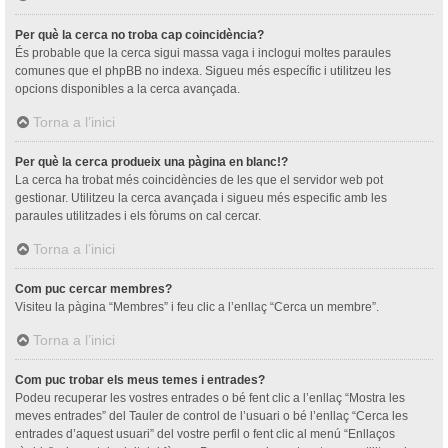
Per què la cerca no troba cap coincidència?
És probable que la cerca sigui massa vaga i inclogui moltes paraules
comunes que el phpBB no indexa. Sigueu més específic i utilitzeu les
opcions disponibles a la cerca avançada.
Torna a l’inici
Per què la cerca produeix una pàgina en blanc!?
La cerca ha trobat més coincidències de les que el servidor web pot
gestionar. Utilitzeu la cerca avançada i sigueu més especific amb les
paraules utilitzades i els fòrums on cal cercar.
Torna a l’inici
Com puc cercar membres?
Visiteu la pàgina “Membres” i feu clic a l’enllaç “Cerca un membre”.
Torna a l’inici
Com puc trobar els meus temes i entrades?
Podeu recuperar les vostres entrades o bé fent clic a l’enllaç “Mostra les
meves entrades” del Tauler de control de l’usuari o bé l’enllaç “Cerca les
entrades d’aquest usuari” del vostre perfil o fent clic al menú “Enllaços