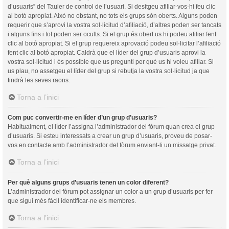
d’usuaris” del Tauler de control de l’usuari. Si desitgeu afiliar-vos-hi feu clic
al botó apropiat. Això no obstant, no tots els grups són oberts. Alguns poden
requerir que s’aprovi la vostra sol·licitud d’afiliació, d’altres poden ser tancats
i alguns fins i tot poden ser ocults. Si el grup és obert us hi podeu afiliar fent
clic al botó apropiat. Si el grup requereix aprovació podeu sol·licitar l’afiliació
fent clic al botó apropiat. Caldrà que el líder del grup d’usuaris aprovi la
vostra sol·licitud i és possible que us pregunti per què us hi voleu afiliar. Si
us plau, no assetgeu el líder del grup si rebutja la vostra sol·licitud ja que
tindrà les seves raons.
Torna a l’inici
Com puc convertir-me en líder d’un grup d’usuaris?
Habitualment, el líder l’assigna l’administrador del fòrum quan crea el grup
d’usuaris. Si esteu interessats a crear un grup d’usuaris, proveu de posar-
vos en contacte amb l’administrador del fòrum enviant-li un missatge privat.
Torna a l’inici
Per què alguns grups d’usuaris tenen un color diferent?
L’administrador del fòrum pot assignar un color a un grup d’usuaris per fer
que sigui més fàcil identificar-ne els membres.
Torna a l’inici