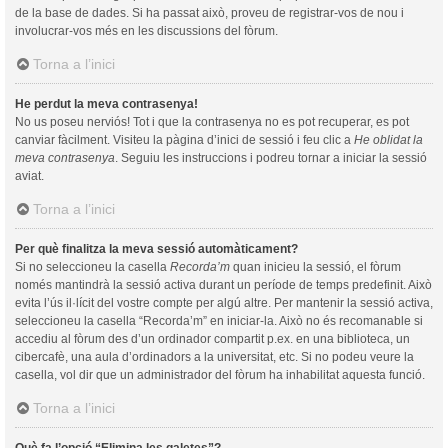
de la base de dades. Si ha passat això, proveu de registrar-vos de nou i
involucrar-vos més en les discussions del fòrum.
Torna a l’inici
He perdut la meva contrasenya!
No us poseu nerviós! Tot i que la contrasenya no es pot recuperar, es pot
canviar fàcilment. Visiteu la pàgina d’inici de sessió i feu clic a
He oblidat la
meva contrasenya
. Seguiu les instruccions i podreu tornar a iniciar la sessió
aviat.
Torna a l’inici
Per què finalitza la meva sessió automàticament?
Si no seleccioneu la casella
Recorda’m
quan inicieu la sessió, el fòrum
només mantindrà la sessió activa durant un període de temps predefinit. Això
evita l’ús il·lícit del vostre compte per algú altre. Per mantenir la sessió activa,
seleccioneu la casella “Recorda’m” en iniciar-la. Això no és recomanable si
accediu al fòrum des d’un ordinador compartit p.ex. en una biblioteca, un
cibercafè, una aula d’ordinadors a la universitat, etc. Si no podeu veure la
casella, vol dir que un administrador del fòrum ha inhabilitat aquesta funció.
Torna a l’inici
Què fa l’opció “Elimina les galetes”?