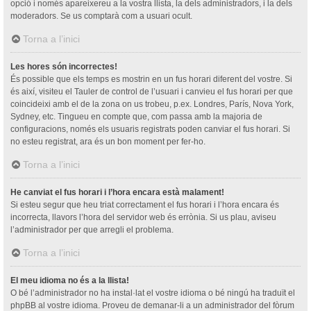
opció i només apareixereu a la vostra llista, la dels administradors, i la dels
moderadors. Se us comptarà com a usuari ocult.
Torna a l’inici
Les hores són incorrectes!
És possible que els temps es mostrin en un fus horari diferent del vostre. Si
és així, visiteu el Tauler de control de l’usuari i canvieu el fus horari per que
coincideixi amb el de la zona on us trobeu, p.ex. Londres, París, Nova York,
Sydney, etc. Tingueu en compte que, com passa amb la majoria de
configuracions, només els usuaris registrats poden canviar el fus horari. Si
no esteu registrat, ara és un bon moment per fer-ho.
Torna a l’inici
He canviat el fus horari i l’hora encara està malament!
Si esteu segur que heu triat correctament el fus horari i l’hora encara és
incorrecta, llavors l’hora del servidor web és errònia. Si us plau, aviseu
l’administrador per que arregli el problema.
Torna a l’inici
El meu idioma no és a la llista!
O bé l’administrador no ha instal·lat el vostre idioma o bé ningú ha traduït el
phpBB al vostre idioma. Proveu de demanar-li a un administrador del fòrum