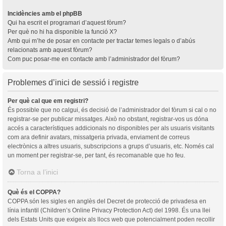
Incidències amb el phpBB
Qui ha escrit el programari d’aquest fòrum?
Per què no hi ha disponible la funció X?
Amb qui m’he de posar en contacte per tractar temes legals o d’abús
relacionats amb aquest fòrum?
Com puc posar-me en contacte amb l’administrador del fòrum?
Problemes d’inici de sessió i registre
Per què cal que em registri?
És possible que no calgui, és decisió de l’administrador del fòrum si cal o no
registrar-se per publicar missatges. Això no obstant, registrar-vos us dóna
accés a característiques addicionals no disponibles per als usuaris visitants
com ara definir avatars, missatgeria privada, enviament de correus
electrònics a altres usuaris, subscripcions a grups d’usuaris, etc. Només cal
un moment per registrar-se, per tant, és recomanable que ho feu.
Torna a l’inici
Què és el COPPA?
COPPA són les sigles en anglès del Decret de protecció de privadesa en
línia infantil (Children’s Online Privacy Protection Act) del 1998. És una llei
dels Estats Units que exigeix als llocs web que potencialment poden recollir