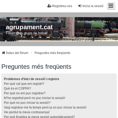
Registreu-vos
Inicia la sessió
agrupament.cat
Fòrum dels grups de treball
Índex del fòrum
Preguntes més freqüents
Preguntes més freqüents
Problemes d’inici de sessió i registre
Per què cal que em registri?
Què és el COPPA?
Per què no em puc registrar?
M’he registrat però no puc iniciar la sessió!
Per què no puc iniciar la sessió?
Vaig registrar-me fa temps però ja no puc iniciar la sessió!
He perdut la meva contrasenya!
Per què finalitza la meva sessió automàticament?