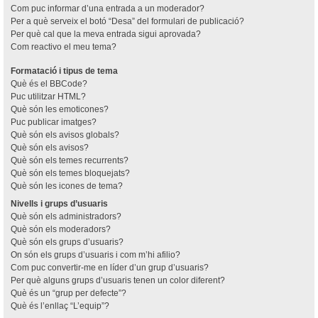
Com puc informar d’una entrada a un moderador?
Per a què serveix el botó “Desa” del formulari de publicació?
Per què cal que la meva entrada sigui aprovada?
Com reactivo el meu tema?
Formatació i tipus de tema
Què és el BBCode?
Puc utilitzar HTML?
Què són les emoticones?
Puc publicar imatges?
Què són els avisos globals?
Què són els avisos?
Què són els temes recurrents?
Què són els temes bloquejats?
Què són les icones de tema?
Nivells i grups d’usuaris
Què són els administradors?
Què són els moderadors?
Què són els grups d’usuaris?
On són els grups d’usuaris i com m’hi afilio?
Com puc convertir-me en líder d’un grup d’usuaris?
Per què alguns grups d’usuaris tenen un color diferent?
Què és un “grup per defecte”?
Què és l’enllaç “L’equip”?