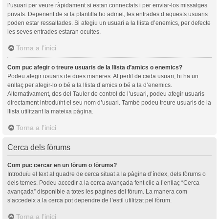
l’usuari per veure ràpidament si estan connectats i per enviar-los missatges
privats. Depenent de si la plantilla ho admet, les entrades d’aquests usuaris
poden estar ressaltades. Si afegiu un usuari a la llista d’enemics, per defecte
les seves entrades estaran ocultes.
Torna a l’inici
Com puc afegir o treure usuaris de la llista d’amics o enemics?
Podeu afegir usuaris de dues maneres. Al perfil de cada usuari, hi ha un
enllaç per afegir-lo o bé a la llista d’amics o bé a la d’enemics.
Alternativament, des del Tauler de control de l’usuari, podeu afegir usuaris
directament introduïnt el seu nom d’usuari. També podeu treure usuaris de la
llista utilitzant la mateixa pàgina.
Torna a l’inici
Cerca dels fòrums
Com puc cercar en un fòrum o fòrums?
Introduïu el text al quadre de cerca situat a la pàgina d’índex, dels fòrums o
dels temes. Podeu accedir a la cerca avançada fent clic a l’enllaç “Cerca
avançada” disponible a totes les pàgines del fòrum. La manera com
s’accedeix a la cerca pot dependre de l’estil utilitzat pel fòrum.
Torna a l’inici