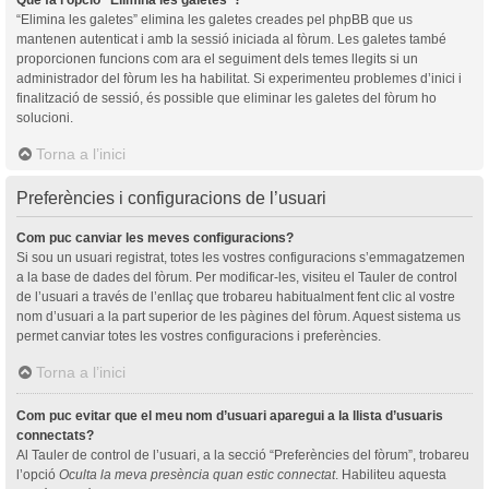
“Elimina les galetes” elimina les galetes creades pel phpBB que us
mantenen autenticat i amb la sessió iniciada al fòrum. Les galetes també
proporcionen funcions com ara el seguiment dels temes llegits si un
administrador del fòrum les ha habilitat. Si experimenteu problemes d’inici i
finalització de sessió, és possible que eliminar les galetes del fòrum ho
solucioni.
Torna a l’inici
Preferències i configuracions de l’usuari
Com puc canviar les meves configuracions?
Si sou un usuari registrat, totes les vostres configuracions s’emmagatzemen
a la base de dades del fòrum. Per modificar-les, visiteu el Tauler de control
de l’usuari a través de l’enllaç que trobareu habitualment fent clic al vostre
nom d’usuari a la part superior de les pàgines del fòrum. Aquest sistema us
permet canviar totes les vostres configuracions i preferències.
Torna a l’inici
Com puc evitar que el meu nom d’usuari aparegui a la llista d’usuaris
connectats?
Al Tauler de control de l’usuari, a la secció “Preferències del fòrum”, trobareu
l’opció
Oculta la meva presència quan estic connectat
. Habiliteu aquesta