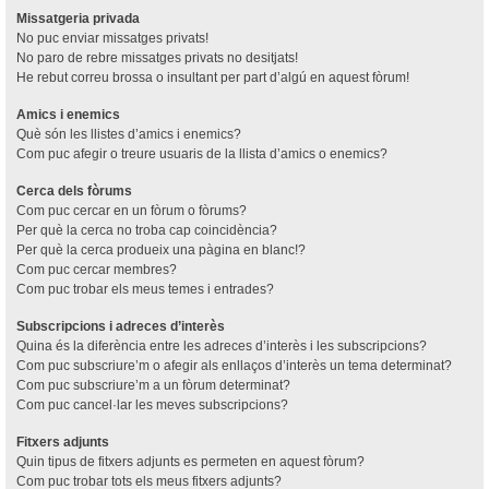
Missatgeria privada
No puc enviar missatges privats!
No paro de rebre missatges privats no desitjats!
He rebut correu brossa o insultant per part d’algú en aquest fòrum!
Amics i enemics
Què són les llistes d’amics i enemics?
Com puc afegir o treure usuaris de la llista d’amics o enemics?
Cerca dels fòrums
Com puc cercar en un fòrum o fòrums?
Per què la cerca no troba cap coincidència?
Per què la cerca produeix una pàgina en blanc!?
Com puc cercar membres?
Com puc trobar els meus temes i entrades?
Subscripcions i adreces d’interès
Quina és la diferència entre les adreces d’interès i les subscripcions?
Com puc subscriure’m o afegir als enllaços d’interès un tema determinat?
Com puc subscriure’m a un fòrum determinat?
Com puc cancel·lar les meves subscripcions?
Fitxers adjunts
Quin tipus de fitxers adjunts es permeten en aquest fòrum?
Com puc trobar tots els meus fitxers adjunts?