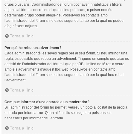
grups o usuaris. L’administrador del fòrum pot haver inhabilitat els fitxers
adjunts al fòrum concret en el que esteu publicant, o potser només
determinats grups poden afegir-ne. Poseu-vos en contacte amb
l’administrador del fòrum si no esteu segur de la raó per la qual no podeu
afegir fitxers adjunts.
Torna a l’inici
Per què he rebut un advertiment?
Cada administrador té les seves regles per al seu fòrum. Si heu infringit una
regla, és possible que rebeu un advertiment. Tingueu en compte que això és
decisió de l’administrador del fòrum i que phpBB Limited no té res a veure
amb els advertiments d’aquest lloc web. Poseu-vos en contacte amb
l’administrador del fòrum si no esteu segur de la raó per la qual heu rebut
l’advertiment.
Torna a l’inici
Com puc informar d’una entrada a un moderador?
Si l’administrador del fòrum ho permet, veureu un botó al costat de la propia
entrada per informar-ne. Quan hi feu clic se us guiarà pels passos
necessaris per informar de l’entrada.
Torna a l’inici