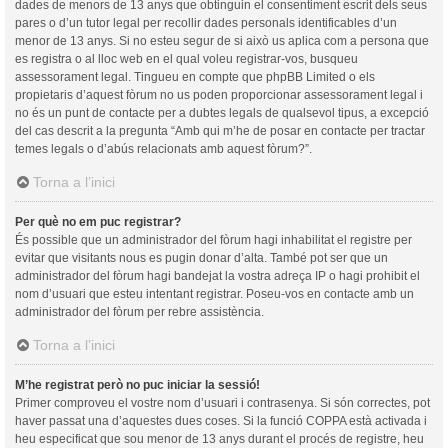
dades de menors de 13 anys que obtinguin el consentiment escrit dels seus
pares o d’un tutor legal per recollir dades personals identificables d’un
menor de 13 anys. Si no esteu segur de si això us aplica com a persona que
es registra o al lloc web en el qual voleu registrar-vos, busqueu
assessorament legal. Tingueu en compte que phpBB Limited o els
propietaris d’aquest fòrum no us poden proporcionar assessorament legal i
no és un punt de contacte per a dubtes legals de qualsevol tipus, a excepció
del cas descrit a la pregunta “Amb qui m’he de posar en contacte per tractar
temes legals o d’abús relacionats amb aquest fòrum?”.
Torna a l’inici
Per què no em puc registrar?
És possible que un administrador del fòrum hagi inhabilitat el registre per
evitar que visitants nous es pugin donar d’alta. També pot ser que un
administrador del fòrum hagi bandejat la vostra adreça IP o hagi prohibit el
nom d’usuari que esteu intentant registrar. Poseu-vos en contacte amb un
administrador del fòrum per rebre assistència.
Torna a l’inici
M’he registrat però no puc iniciar la sessió!
Primer comproveu el vostre nom d’usuari i contrasenya. Si són correctes, pot
haver passat una d’aquestes dues coses. Si la funció COPPA està activada i
heu especificat que sou menor de 13 anys durant el procés de registre, heu