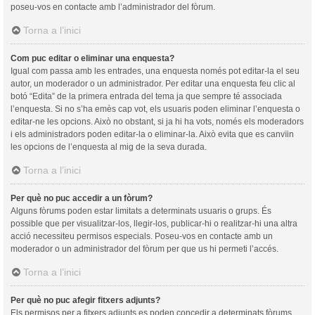
poseu-vos en contacte amb l’administrador del fòrum.
Torna a l’inici
Com puc editar o eliminar una enquesta?
Igual com passa amb les entrades, una enquesta només pot editar-la el seu
autor, un moderador o un administrador. Per editar una enquesta feu clic al
botó “Edita” de la primera entrada del tema ja que sempre té associada
l’enquesta. Si no s’ha emès cap vot, els usuaris poden eliminar l’enquesta o
editar-ne les opcions. Això no obstant, si ja hi ha vots, només els moderadors
i els administradors poden editar-la o eliminar-la. Això evita que es canvïin
les opcions de l’enquesta al mig de la seva durada.
Torna a l’inici
Per què no puc accedir a un fòrum?
Alguns fòrums poden estar limitats a determinats usuaris o grups. És
possible que per visualitzar-los, llegir-los, publicar-hi o realitzar-hi una altra
acció necessiteu permisos especials. Poseu-vos en contacte amb un
moderador o un administrador del fòrum per que us hi permeti l’accés.
Torna a l’inici
Per què no puc afegir fitxers adjunts?
Els permisos per a fitxers adjunts es poden concedir a determinats fòrums,