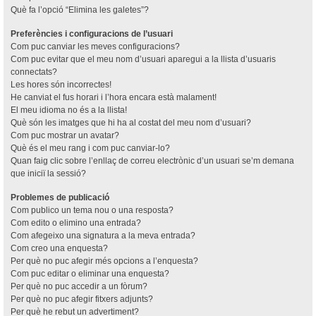
Què fa l’opció “Elimina les galetes”?
Preferències i configuracions de l’usuari
Com puc canviar les meves configuracions?
Com puc evitar que el meu nom d’usuari aparegui a la llista d’usuaris
connectats?
Les hores són incorrectes!
He canviat el fus horari i l’hora encara està malament!
El meu idioma no és a la llista!
Què són les imatges que hi ha al costat del meu nom d’usuari?
Com puc mostrar un avatar?
Què és el meu rang i com puc canviar-lo?
Quan faig clic sobre l’enllaç de correu electrònic d’un usuari se’m demana
que iniciï la sessió?
Problemes de publicació
Com publico un tema nou o una resposta?
Com edito o elimino una entrada?
Com afegeixo una signatura a la meva entrada?
Com creo una enquesta?
Per què no puc afegir més opcions a l’enquesta?
Com puc editar o eliminar una enquesta?
Per què no puc accedir a un fòrum?
Per què no puc afegir fitxers adjunts?
Per què he rebut un advertiment?