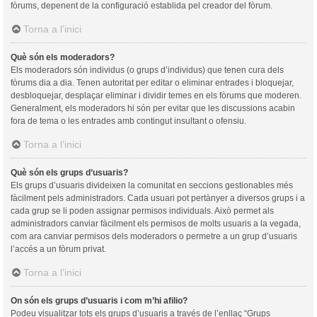
fòrums, depenent de la configuració establida pel creador del fòrum.
Torna a l’inici
Què són els moderadors?
Els moderadors són individus (o grups d’individus) que tenen cura dels
fòrums dia a dia. Tenen autoritat per editar o eliminar entrades i bloquejar,
desbloquejar, desplaçar eliminar i dividir temes en els fòrums que moderen.
Generalment, els moderadors hi són per evitar que les discussions acabin
fora de tema o les entrades amb contingut insultant o ofensiu.
Torna a l’inici
Què són els grups d’usuaris?
Els grups d’usuaris divideixen la comunitat en seccions gestionables més
fàcilment pels administradors. Cada usuari pot pertànyer a diversos grups i a
cada grup se li poden assignar permisos individuals. Això permet als
administradors canviar fàcilment els permisos de molts usuaris a la vegada,
com ara canviar permisos dels moderadors o permetre a un grup d’usuaris
l’accés a un fòrum privat.
Torna a l’inici
On són els grups d’usuaris i com m’hi afilio?
Podeu visualitzar tots els grups d’usuaris a través de l’enllaç “Grups