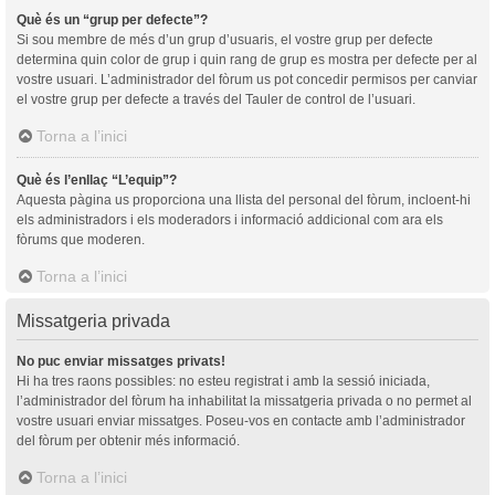
Què és un “grup per defecte”?
Si sou membre de més d’un grup d’usuaris, el vostre grup per defecte
determina quin color de grup i quin rang de grup es mostra per defecte per al
vostre usuari. L’administrador del fòrum us pot concedir permisos per canviar
el vostre grup per defecte a través del Tauler de control de l’usuari.
Torna a l’inici
Què és l’enllaç “L’equip”?
Aquesta pàgina us proporciona una llista del personal del fòrum, incloent-hi
els administradors i els moderadors i informació addicional com ara els
fòrums que moderen.
Torna a l’inici
Missatgeria privada
No puc enviar missatges privats!
Hi ha tres raons possibles: no esteu registrat i amb la sessió iniciada,
l’administrador del fòrum ha inhabilitat la missatgeria privada o no permet al
vostre usuari enviar missatges. Poseu-vos en contacte amb l’administrador
del fòrum per obtenir més informació.
Torna a l’inici