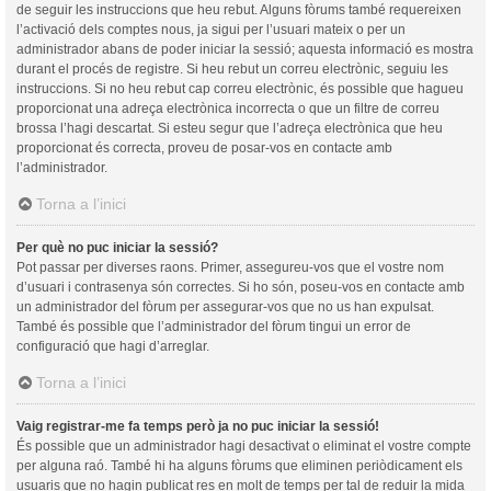
de seguir les instruccions que heu rebut. Alguns fòrums també requereixen
l’activació dels comptes nous, ja sigui per l’usuari mateix o per un
administrador abans de poder iniciar la sessió; aquesta informació es mostra
durant el procés de registre. Si heu rebut un correu electrònic, seguiu les
instruccions. Si no heu rebut cap correu electrònic, és possible que hagueu
proporcionat una adreça electrònica incorrecta o que un filtre de correu
brossa l’hagi descartat. Si esteu segur que l’adreça electrònica que heu
proporcionat és correcta, proveu de posar-vos en contacte amb
l’administrador.
Torna a l’inici
Per què no puc iniciar la sessió?
Pot passar per diverses raons. Primer, assegureu-vos que el vostre nom
d’usuari i contrasenya són correctes. Si ho són, poseu-vos en contacte amb
un administrador del fòrum per assegurar-vos que no us han expulsat.
També és possible que l’administrador del fòrum tingui un error de
configuració que hagi d’arreglar.
Torna a l’inici
Vaig registrar-me fa temps però ja no puc iniciar la sessió!
És possible que un administrador hagi desactivat o eliminat el vostre compte
per alguna raó. També hi ha alguns fòrums que eliminen periòdicament els
usuaris que no hagin publicat res en molt de temps per tal de reduir la mida