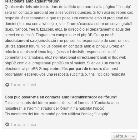
relacionats amb aquest fòrum?
Qualsevols dels administradors de la llista que pareix a la pàgina “L’equip”
serà un contacte apropiat per a les vostres queixes. Si tot i així no rebeu cap
resposta, és recomanable que us poseu en contacte amb el propietari del
domini (feu una
cerca whois
) o, si el fòrum s’executa sobre un servei gratuït
(p.ex. Yahoo!, free.fr, f2s.com, etc.), la direcció o el departament d’abús del
servei en questió. Tingueu en compte que el phpBB Group
no té
absolutament cap jurisdicció
i no pot ser fet responsable de com, on i qui
utilitza aquest fòrum. No us poseu en contacte amb el phpBB Group en
relació a qualsevol tema legal (cessar i desistir, responsabilització,
comentaris difamatoris, etc.)
no relacionat directament
amb el lloc web
phpBB.com o el programari phpBB en sí mateix. Si envieu un correu
electrònic al phpBB Group
sobre l’ús per part de tercers
d’aquest
programari espereu-vos una resposta succinta o, fins i tot, cap resposta.
Torna a l’inici
Com puc posar-me en contacte amb l’administrador del fòrum?
Tots els usuaris del fòrum poden utilitzar el formulari “Contacta amb
nosaltres”, si l’administrador del fòrum n’ha habilitat l’opció.
Els membres del fòrum també poden utilitzar l’enllaç “L’equip”.
Torna a l’inici
Salta A