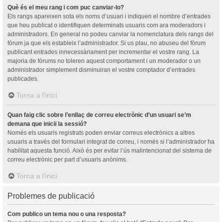
Què és el meu rang i com puc canviar-lo?
Els rangs apareixen sota els noms d’usuari i indiquen el nombre d’entrades
que heu publicat o identifiquen determinats usuaris com ara moderadors i
administradors. En general no podeu canviar la nomenclatura dels rangs del
fòrum ja que els estableix l’administrador. Si us plau, no abuseu del fòrum
publicant entrades innecessàriament per incrementar el vostre rang. La
majoria de fòrums no toleren aquest comportament i un moderador o un
administrador simplement disminuiran el vostre comptador d’entrades
publicades.
Torna a l’inici
Quan faig clic sobre l’enllaç de correu electrònic d’un usuari se’m
demana que iniciï la sessió?
Només els usuaris registrats poden enviar correus electrònics a altres
usuaris a través del formulari integrat de correu, i només si l’administrador ha
habilitat aquesta funció. Això és per evitar l’ús malintencionat del sistema de
correu electrònic per part d’usuaris anònims.
Torna a l’inici
Problemes de publicació
Com publico un tema nou o una resposta?