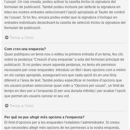
l’usuari. Un cop creada, podeu activar la casella
Inclou la signatura
del
formulari de publicació. També podeu incloure per defecte la signatura en
totes les vostres entrades seleccionant l’opció apropiada al Tauler de control
de l’usuari. Si ho feu, encara podeu evitar que la signatura s’inclogui en
entrades individuals desactivant la casella de selecció
Inclou la signatura
del
formulari de publicació.
Torna a l’inici
Com creo una enquesta?
Quan publiqueu un tema nou o editeu la primera entrada d’un tema, feu clic
sobre la pestanya “Creació d’una enquesta” a sota del formulari principal de
publicació. Si no podeu veure aquesta pestanya, no teniu els permisos
necessaris per crear enquestes. Introduïu un títol i dues opcions com a mínim
en els camps apropiats, assegurant-vos que cada opció és en una línia
diferent a l’àrea de text. També podeu especificar el nombre d’opcions que
els usuaris podran seleccionar quan votin a “Opcions per usuari”, un límit de
temps en dies per a l’enquesta (0 per una durada infinita) i per acabar l’opció
que permet als usuaris canviar el seu vot.
Torna a l’inici
Per què no puc afegir més opcions a l’enquesta?
El límit d’opcions per a les enquestes l’estableix l’administrador. Si creieu
que necessiteu afegir més opcions de les permeses a la vostra enquesta,