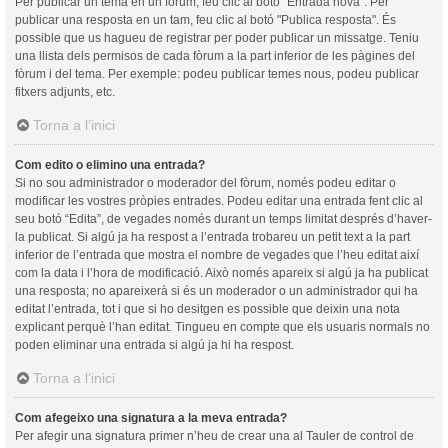
Per publicar un tema en un fòrum, feu clic al botó "Entrada nova". Per
publicar una resposta en un tam, feu clic al botó "Publica resposta". És
possible que us hagueu de registrar per poder publicar un missatge. Teniu
una llista dels permisos de cada fòrum a la part inferior de les pàgines del
fòrum i del tema. Per exemple: podeu publicar temes nous, podeu publicar
fitxers adjunts, etc.
Torna a l’inici
Com edito o elimino una entrada?
Si no sou administrador o moderador del fòrum, només podeu editar o
modificar les vostres pròpies entrades. Podeu editar una entrada fent clic al
seu botó “Edita”, de vegades només durant un temps limitat després d’haver-
la publicat. Si algú ja ha respost a l’entrada trobareu un petit text a la part
inferior de l’entrada que mostra el nombre de vegades que l’heu editat així
com la data i l’hora de modificació. Això només apareix si algú ja ha publicat
una resposta; no apareixerà si és un moderador o un administrador qui ha
editat l’entrada, tot i que si ho desitgen es possible que deixin una nota
explicant perquè l’han editat. Tingueu en compte que els usuaris normals no
poden eliminar una entrada si algú ja hi ha respost.
Torna a l’inici
Com afegeixo una signatura a la meva entrada?
Per afegir una signatura primer n’heu de crear una al Tauler de control de