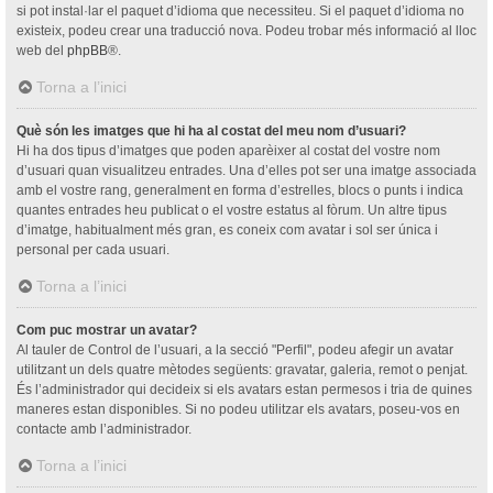
si pot instal·lar el paquet d’idioma que necessiteu. Si el paquet d’idioma no
existeix, podeu crear una traducció nova. Podeu trobar més informació al lloc
web del
phpBB
®.
Torna a l’inici
Què són les imatges que hi ha al costat del meu nom d’usuari?
Hi ha dos tipus d’imatges que poden aparèixer al costat del vostre nom
d’usuari quan visualitzeu entrades. Una d’elles pot ser una imatge associada
amb el vostre rang, generalment en forma d’estrelles, blocs o punts i indica
quantes entrades heu publicat o el vostre estatus al fòrum. Un altre tipus
d’imatge, habitualment més gran, es coneix com avatar i sol ser única i
personal per cada usuari.
Torna a l’inici
Com puc mostrar un avatar?
Al tauler de Control de l’usuari, a la secció "Perfil", podeu afegir un avatar
utilitzant un dels quatre mètodes següents: gravatar, galeria, remot o penjat.
És l’administrador qui decideix si els avatars estan permesos i tria de quines
maneres estan disponibles. Si no podeu utilitzar els avatars, poseu-vos en
contacte amb l’administrador.
Torna a l’inici