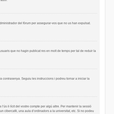
administrador del fòrum per assegurar-vos que no us han expulsat.
uaris que no hagin publicat res en molt de temps per tal de reduir la
va contrasenya
. Seguiu les instruccions i podreu tornar a iniciar la
’ús il·lícit del vostre compte per algú altre. Per mantenir la sessió
un cibercafè, una aula d’ordinadors a la universitat, etc. Si no podeu