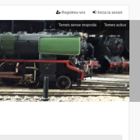
Registreu-vos
Inicia la sessió
Temes sense resposta
Temes actius