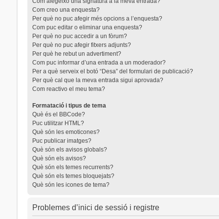
Com afegeixo una signatura a la meva entrada?
Com creo una enquesta?
Per què no puc afegir més opcions a l’enquesta?
Com puc editar o eliminar una enquesta?
Per què no puc accedir a un fòrum?
Per què no puc afegir fitxers adjunts?
Per què he rebut un advertiment?
Com puc informar d’una entrada a un moderador?
Per a què serveix el botó “Desa” del formulari de publicació?
Per què cal que la meva entrada sigui aprovada?
Com reactivo el meu tema?
Formatació i tipus de tema
Què és el BBCode?
Puc utilitzar HTML?
Què són les emoticones?
Puc publicar imatges?
Què són els avisos globals?
Què són els avisos?
Què són els temes recurrents?
Què són els temes bloquejats?
Què són les icones de tema?
Problemes d’inici de sessió i registre