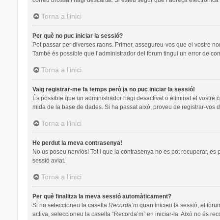
Torna a l’inici
Per què no puc iniciar la sessió?
Pot passar per diverses raons. Primer, assegureu-vos que el vostre no
També és possible que l’administrador del fòrum tingui un error de con
Torna a l’inici
Vaig registrar-me fa temps però ja no puc iniciar la sessió!
És possible que un administrador hagi desactivat o eliminat el vostre 
mida de la base de dades. Si ha passat això, proveu de registrar-vos d
Torna a l’inici
He perdut la meva contrasenya!
No us poseu nerviós! Tot i que la contrasenya no es pot recuperar, es pot
sessió aviat.
Torna a l’inici
Per què finalitza la meva sessió automàticament?
Si no seleccioneu la casella
Recorda’m
quan inicieu la sessió, el fòru
activa, seleccioneu la casella “Recorda’m” en iniciar-la. Això no és re