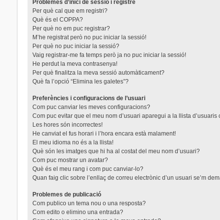
Problemes d’inici de sessió i registre
Per què cal que em registri?
Què és el COPPA?
Per què no em puc registrar?
M’he registrat però no puc iniciar la sessió!
Per què no puc iniciar la sessió?
Vaig registrar-me fa temps però ja no puc iniciar la sessió!
He perdut la meva contrasenya!
Per què finalitza la meva sessió automàticament?
Què fa l’opció “Elimina les galetes”?
Preferències i configuracions de l’usuari
Com puc canviar les meves configuracions?
Com puc evitar que el meu nom d’usuari aparegui a la llista d’usuaris
Les hores són incorrectes!
He canviat el fus horari i l’hora encara està malament!
El meu idioma no és a la llista!
Què són les imatges que hi ha al costat del meu nom d’usuari?
Com puc mostrar un avatar?
Què és el meu rang i com puc canviar-lo?
Quan faig clic sobre l’enllaç de correu electrònic d’un usuari se’m dem
Problemes de publicació
Com publico un tema nou o una resposta?
Com edito o elimino una entrada?