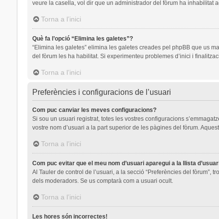
veure la casella, vol dir que un administrador del fòrum ha inhabilitat 
Torna a l’inici
Què fa l’opció “Elimina les galetes”?
“Elimina les galetes” elimina les galetes creades pel phpBB que us ma
del fòrum les ha habilitat. Si experimenteu problemes d’inici i finalitza
Torna a l’inici
Preferències i configuracions de l’usuari
Com puc canviar les meves configuracions?
Si sou un usuari registrat, totes les vostres configuracions s’emmagatze
vostre nom d’usuari a la part superior de les pàgines del fòrum. Aquest
Torna a l’inici
Com puc evitar que el meu nom d’usuari aparegui a la llista d’usua
Al Tauler de control de l’usuari, a la secció “Preferències del fòrum”, t
dels moderadors. Se us comptarà com a usuari ocult.
Torna a l’inici
Les hores són incorrectes!