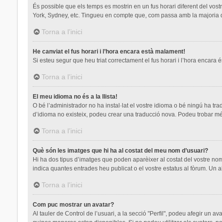
És possible que els temps es mostrin en un fus horari diferent del vostre
York, Sydney, etc. Tingueu en compte que, com passa amb la majoria de 
Torna a l’inici
He canviat el fus horari i l’hora encara està malament!
Si esteu segur que heu triat correctament el fus horari i l’hora encara é
Torna a l’inici
El meu idioma no és a la llista!
O bé l’administrador no ha instal·lat el vostre idioma o bé ningú ha tr
d’idioma no existeix, podeu crear una traducció nova. Podeu trobar mé
Torna a l’inici
Què són les imatges que hi ha al costat del meu nom d’usuari?
Hi ha dos tipus d’imatges que poden aparèixer al costat del vostre nom
indica quantes entrades heu publicat o el vostre estatus al fòrum. Un a
Torna a l’inici
Com puc mostrar un avatar?
Al tauler de Control de l’usuari, a la secció "Perfil", podeu afegir un a