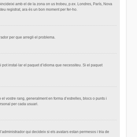
 coincideixi amb el de la zona on us trobeu, p.ex. Londres, París, Nova
teu registrat, ara és un bon moment per fer-ho.
trador per que arregli el problema.
 pot instal·lar el paquet d’idioma que necessiteu. Si el paquet
el vostre rang, generalment en forma d’estrelles, blocs o punts i
ersonal per cada usuari.
 l’administrador qui decideix si els avatars estan permesos i tria de