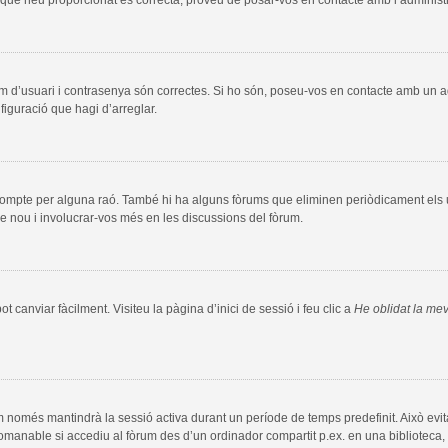
m d’usuari i contrasenya són correctes. Si ho són, poseu-vos en contacte amb un 
figuració que hagi d’arreglar.
compte per alguna raó. També hi ha alguns fòrums que eliminen periòdicament els us
e nou i involucrar-vos més en les discussions del fòrum.
 canviar fàcilment. Visiteu la pàgina d’inici de sessió i feu clic a
He oblidat la me
m només mantindrà la sessió activa durant un període de temps predefinit. Això evita l
comanable si accediu al fòrum des d’un ordinador compartit p.ex. en una biblioteca, 