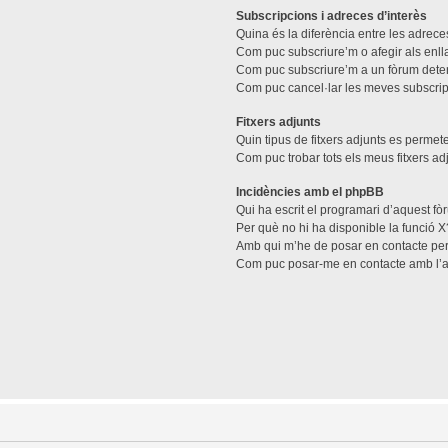
Subscripcions i adreces d’interès
Quina és la diferència entre les adreces
Com puc subscriure’m o afegir als enll
Com puc subscriure’m a un fòrum dete
Com puc cancel·lar les meves subscri
Fitxers adjunts
Quin tipus de fitxers adjunts es perme
Com puc trobar tots els meus fitxers ad
Incidències amb el phpBB
Qui ha escrit el programari d’aquest f
Per què no hi ha disponible la funció X
Amb qui m’he de posar en contacte per
Com puc posar-me en contacte amb l’a