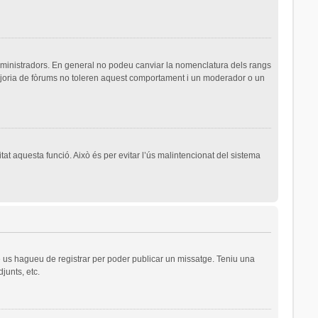
dministradors. En general no podeu canviar la nomenclatura dels rangs
majoria de fòrums no toleren aquest comportament i un moderador o un
tat aquesta funció. Això és per evitar l’ús malintencionat del sistema
ue us hagueu de registrar per poder publicar un missatge. Teniu una
junts, etc.