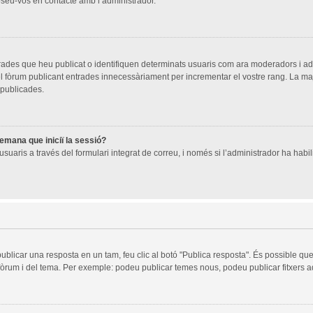
oseu-vos en contacte amb l’administrador.
trades que heu publicat o identifiquen determinats usuaris com ara moderadors i a
 del fòrum publicant entrades innecessàriament per incrementar el vostre rang. La 
 publicades.
demana que iniciï la sessió?
suaris a través del formulari integrat de correu, i només si l’administrador ha habili
publicar una resposta en un tam, feu clic al botó "Publica resposta". És possible q
 fòrum i del tema. Per exemple: podeu publicar temes nous, podeu publicar fitxers ad