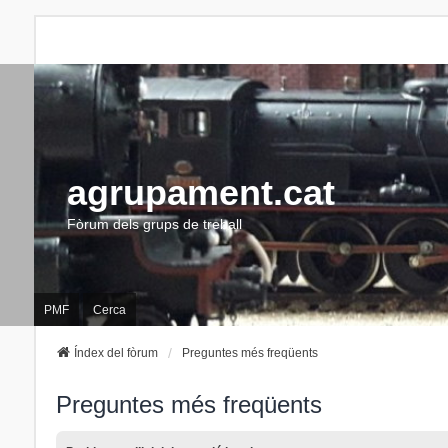
agrupament.cat
Fòrum dels grups de treball
PMF
Cerca
Índex del fòrum
Preguntes més freqüents
Preguntes més freqüents