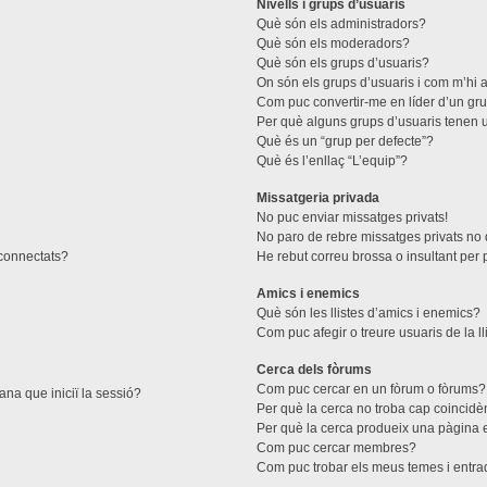
Nivells i grups d’usuaris
Què són els administradors?
Què són els moderadors?
Què són els grups d’usuaris?
On són els grups d’usuaris i com m’hi a
Com puc convertir-me en líder d’un gr
Per què alguns grups d’usuaris tenen u
Què és un “grup per defecte”?
Què és l’enllaç “L’equip”?
Missatgeria privada
No puc enviar missatges privats!
No paro de rebre missatges privats no d
 connectats?
He rebut correu brossa o insultant per 
Amics i enemics
Què són les llistes d’amics i enemics?
Com puc afegir o treure usuaris de la l
Cerca dels fòrums
Com puc cercar en un fòrum o fòrums?
ana que iniciï la sessió?
Per què la cerca no troba cap coincidè
Per què la cerca produeix una pàgina 
Com puc cercar membres?
Com puc trobar els meus temes i entr