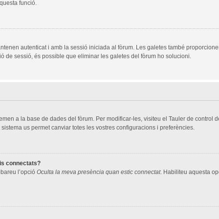
aquesta funció.
ntenen autenticat i amb la sessió iniciada al fòrum. Les galetes també proporcione
ció de sessió, és possible que eliminar les galetes del fòrum ho solucioni.
men a la base de dades del fòrum. Per modificar-les, visiteu el Tauler de control de 
 sistema us permet canviar totes les vostres configuracions i preferències.
ris connectats?
robareu l’opció
Oculta la meva presència quan estic connectat
. Habiliteu aquesta opc