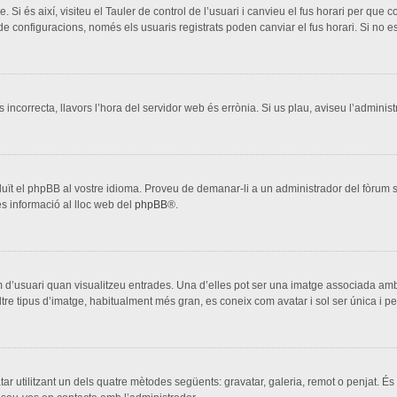
. Si és així, visiteu el Tauler de control de l’usuari i canvieu el fus horari per que
configuracions, només els usuaris registrats poden canviar el fus horari. Si no es
s incorrecta, llavors l’hora del servidor web és errònia. Si us plau, aviseu l’adminis
aduït el phpBB al vostre idioma. Proveu de demanar-li a un administrador del fòrum si
s informació al lloc web del
phpBB
®.
 d’usuari quan visualitzeu entrades. Una d’elles pot ser una imatge associada amb 
ltre tipus d’imatge, habitualment més gran, es coneix com avatar i sol ser única i p
vatar utilitzant un dels quatre mètodes següents: gravatar, galeria, remot o penjat. És