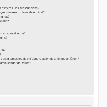
 d’interès i les subscripcions?
aços d’interès un tema determinat?
rminat?
pcions?
ten en aquest fòrum?
junts?
òrum?
?
 tractar temes legals o d’abús relacionats amb aquest fòrum?
dministrador del fòrum?