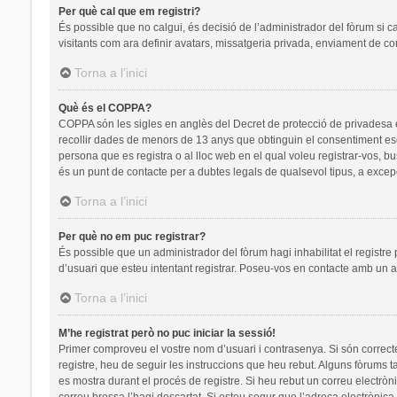
Per què cal que em registri?
És possible que no calgui, és decisió de l’administrador del fòrum si c
visitants com ara definir avatars, missatgeria privada, enviament de co
Torna a l’inici
Què és el COPPA?
COPPA són les sigles en anglès del Decret de protecció de privadesa en 
recollir dades de menors de 13 anys que obtinguin el consentiment escr
persona que es registra o al lloc web en el qual voleu registrar-vos
és un punt de contacte per a dubtes legals de qualsevol tipus, a excep
Torna a l’inici
Per què no em puc registrar?
És possible que un administrador del fòrum hagi inhabilitat el registre
d’usuari que esteu intentant registrar. Poseu-vos en contacte amb un a
Torna a l’inici
M’he registrat però no puc iniciar la sessió!
Primer comproveu el vostre nom d’usuari i contrasenya. Si són correct
registre, heu de seguir les instruccions que heu rebut. Alguns fòrums t
es mostra durant el procés de registre. Si heu rebut un correu electròn
correu brossa l’hagi descartat. Si esteu segur que l’adreça electrònic