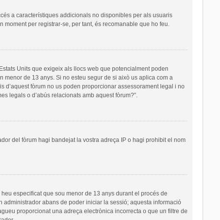
ccés a característiques addicionals no disponibles per als usuaris
 un moment per registrar-se, per tant, és recomanable que ho feu.
s Estats Units que exigeix als llocs web que potencialment poden
’un menor de 13 anys. Si no esteu segur de si això us aplica com a
ris d’aquest fòrum no us poden proporcionar assessorament legal i no
emes legals o d’abús relacionats amb aquest fòrum?”.
ador del fòrum hagi bandejat la vostra adreça IP o hagi prohibit el nom
i heu especificat que sou menor de 13 anys durant el procés de
un administrador abans de poder iniciar la sessió; aquesta informació
hagueu proporcionat una adreça electrònica incorrecta o que un filtre de
rador.