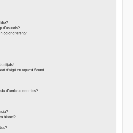
filio?
up d’usuaris?
n color diferent?
esitjats!
part d’algú en aquest fòrum!
lista d’amics o enemics?
ncia?
en blanc!?
ades?