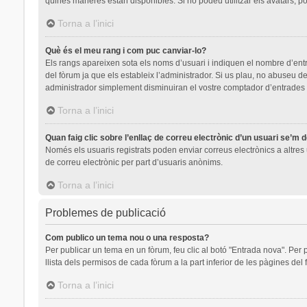
quines maneres estan disponibles. Si no podeu utilitzar els avatars, p
Torna a l’inici
Què és el meu rang i com puc canviar-lo?
Els rangs apareixen sota els noms d’usuari i indiquen el nombre d’en
del fòrum ja que els estableix l’administrador. Si us plau, no abuseu
administrador simplement disminuiran el vostre comptador d’entrades
Torna a l’inici
Quan faig clic sobre l’enllaç de correu electrònic d’un usuari se’m 
Només els usuaris registrats poden enviar correus electrònics a altres u
de correu electrònic per part d’usuaris anònims.
Torna a l’inici
Problemes de publicació
Com publico un tema nou o una resposta?
Per publicar un tema en un fòrum, feu clic al botó "Entrada nova". Per 
llista dels permisos de cada fòrum a la part inferior de les pàgines del
Torna a l’inici