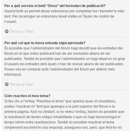
Per a què serveix el botó “Desa” del formulari de publicació?
Aquest botó us permet desar esborranys per completar-los i trametre’ls més
tard. Per recarregar un esborrany desat visiteu el Tauler de control de
l’usuari.
Torna a l’inici
Per què cal que la meva entrada sigui aprovada?
És possible que l’administrador del fòrum hagi decidit que les entrades del
fòrum en el que esteu publicant han de ser revisades abans de ser
publicades. També és possible que l’administrador us hagi situat en un grup
d’usuaris les entrades dels quals s’han de revisar abans de ser publicades.
Poseu-vos en contacte amb l’administrador del fòrum per obtenir més
informació.
Torna a l’inici
Com reactivo el meu tema?
Si feu clic a l’enllaç “Reactiva el tema” que apareix quan el visualitzeu,
podeu “reactivar-lo” fent que aparegui a la part superior del fòrum a la
primera pàgina. Això no obstant, si no veieu l’enllaç, llavors és possible que
la reactivació de temes estigui inhabilitada o que no hagi transcorregut el
temps mínim entre reactivacions. També és possible reactivar el tema
simplement escrivint-hi una resposta; assegureu-vos, però, que fent-ho no