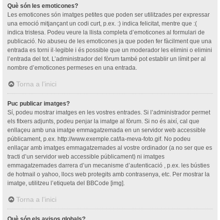
Què són les emoticones?
Les emoticones són imatges petites que poden ser utilitzades per expressar
una emoció mitjançant un codi curt, p.ex. :) indica felicitat, mentre que :(
indica tristesa. Podeu veure la llista completa d’emoticones al formulari de
publicació. No abuseu de les emoticones ja que poden fer fàcilment que una
entrada es torni il·legible i és possible que un moderador les elimini o elimini
l’entrada del tot. L’administrador del fòrum també pot establir un límit per al
nombre d’emoticones permeses en una entrada.
Torna a l’inici
Puc publicar imatges?
Sí, podeu mostrar imatges en les vostres entrades. Si l’administrador permet
els fitxers adjunts, podeu penjar la imatge al fòrum. Si no és així, cal que
enllaçeu amb una imatge emmagatzemada en un servidor web accessible
públicament, p.ex. http://www.exemple.cat/la-meva-foto.gif. No podeu
enllaçar amb imatges emmagatzemades al vostre ordinador (a no ser que es
tracti d’un servidor web accessible públicament) ni imatges
emmagatzemades darrera d’un mecanisme d’autenticació , p.ex. les bústies
de hotmail o yahoo, llocs web protegits amb contrasenya, etc. Per mostrar la
imatge, utilitzeu l’etiqueta del BBCode [img].
Torna a l’inici
Què són els avisos globals?