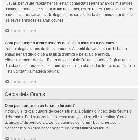
l’usuari per veure ràpidament si estan connectats i per enviar-los missatges
privats. Depenent de si la plantilla ho admet, les entrades d’aquests usuaris
poden estar ressaltades. Si afegiu un usuari a la llista d’enemics, per defecte
les seves entrades estaran ocultes.
Torna a l’inici
Com puc afegir o treure usuaris de la llista d’amics o enemics?
Podeu afegir usuaris de dues maneres. Al perfil de cada usuari, hi ha un
enllaç per afegir-lo o bé a la llista d’amics o bé a la d’enemics.
Alternativament, des del Tauler de control de l’usuari, podeu afegir usuaris
directament introduïnt el seu nom d’usuari. També podeu treure usuaris de la
llista utilitzant la mateixa pàgina.
Torna a l’inici
Cerca dels fòrums
Com puc cercar en un fòrum o fòrums?
Introduïu el text al quadre de cerca situat a la pàgina d’índex, dels fòrums o
dels temes. Podeu accedir a la cerca avançada fent clic a l’enllaç “Cerca
avançada” disponible a totes les pàgines del fòrum. La manera com
s’accedeix a la cerca pot dependre de l’estil utilitzat pel fòrum.
Torna a l’inici