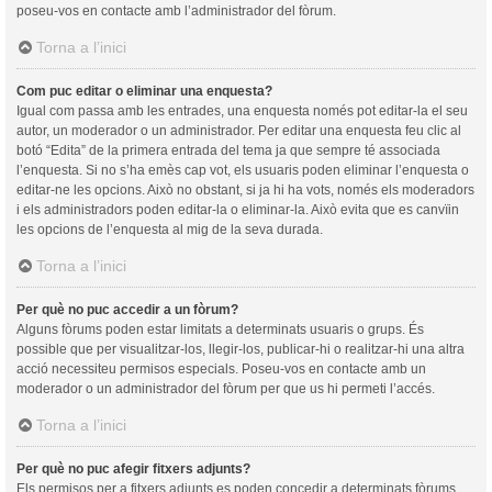
poseu-vos en contacte amb l’administrador del fòrum.
Torna a l’inici
Com puc editar o eliminar una enquesta?
Igual com passa amb les entrades, una enquesta només pot editar-la el seu
autor, un moderador o un administrador. Per editar una enquesta feu clic al
botó “Edita” de la primera entrada del tema ja que sempre té associada
l’enquesta. Si no s’ha emès cap vot, els usuaris poden eliminar l’enquesta o
editar-ne les opcions. Això no obstant, si ja hi ha vots, només els moderadors
i els administradors poden editar-la o eliminar-la. Això evita que es canvïin
les opcions de l’enquesta al mig de la seva durada.
Torna a l’inici
Per què no puc accedir a un fòrum?
Alguns fòrums poden estar limitats a determinats usuaris o grups. És
possible que per visualitzar-los, llegir-los, publicar-hi o realitzar-hi una altra
acció necessiteu permisos especials. Poseu-vos en contacte amb un
moderador o un administrador del fòrum per que us hi permeti l’accés.
Torna a l’inici
Per què no puc afegir fitxers adjunts?
Els permisos per a fitxers adjunts es poden concedir a determinats fòrums,