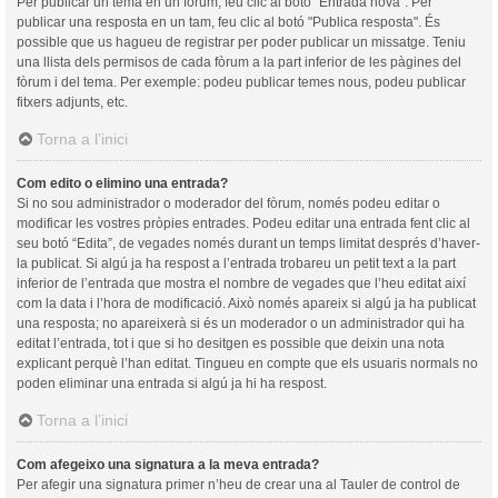
Per publicar un tema en un fòrum, feu clic al botó "Entrada nova". Per
publicar una resposta en un tam, feu clic al botó "Publica resposta". És
possible que us hagueu de registrar per poder publicar un missatge. Teniu
una llista dels permisos de cada fòrum a la part inferior de les pàgines del
fòrum i del tema. Per exemple: podeu publicar temes nous, podeu publicar
fitxers adjunts, etc.
Torna a l’inici
Com edito o elimino una entrada?
Si no sou administrador o moderador del fòrum, només podeu editar o
modificar les vostres pròpies entrades. Podeu editar una entrada fent clic al
seu botó “Edita”, de vegades només durant un temps limitat després d’haver-
la publicat. Si algú ja ha respost a l’entrada trobareu un petit text a la part
inferior de l’entrada que mostra el nombre de vegades que l’heu editat així
com la data i l’hora de modificació. Això només apareix si algú ja ha publicat
una resposta; no apareixerà si és un moderador o un administrador qui ha
editat l’entrada, tot i que si ho desitgen es possible que deixin una nota
explicant perquè l’han editat. Tingueu en compte que els usuaris normals no
poden eliminar una entrada si algú ja hi ha respost.
Torna a l’inici
Com afegeixo una signatura a la meva entrada?
Per afegir una signatura primer n’heu de crear una al Tauler de control de