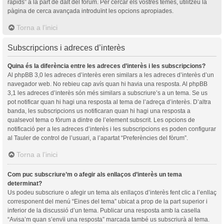
ràpids” a la part de dalt del fòrum. Per cercar els vostres temes, utilitzeu la
pàgina de cerca avançada introduïnt les opcions apropiades.
Torna a l’inici
Subscripcions i adreces d’interès
Quina és la diferència entre les adreces d’interès i les subscripcions?
Al phpBB 3,0 les adreces d’interès eren similars a les adreces d’interès d’un
navegador web. No rebieu cap avís quan hi havia una resposta. Al phpBB
3,1 les adreces d’interès són més similars a subscriure’s a un tema. Se us
pot notificar quan hi hagi una resposta al tema de l’adreça d’interès. D’altra
banda, les subscripcions us notificaran quan hi hagi una resposta a
qualsevol tema o fòrum a dintre de l’element subscrit. Les opcions de
notificació per a les adreces d’interès i les subscripcions es poden configurar
al Tauler de control de l’usuari, a l’apartat “Preferències del fòrum”.
Torna a l’inici
Com puc subscriure’m o afegir als enllaços d’interès un tema
determinat?
Us podeu subscriure o afegir un tema als enllaços d’interès fent clic a l’enllaç
corresponent del menú “Eines del tema” ubicat a prop de la part superior i
inferior de la discussió d’un tema. Publicar una resposta amb la casella
“Avisa’m quan s’envïi una resposta” marcada també us subscriurà al tema.