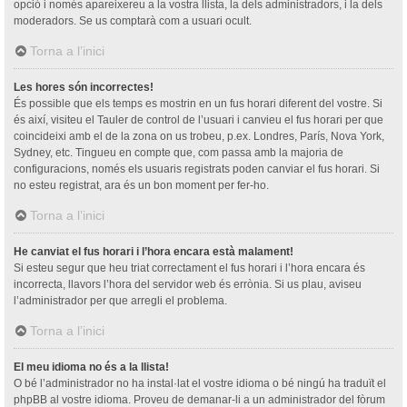
opció i només apareixereu a la vostra llista, la dels administradors, i la dels
moderadors. Se us comptarà com a usuari ocult.
Torna a l’inici
Les hores són incorrectes!
És possible que els temps es mostrin en un fus horari diferent del vostre. Si
és així, visiteu el Tauler de control de l’usuari i canvieu el fus horari per que
coincideixi amb el de la zona on us trobeu, p.ex. Londres, París, Nova York,
Sydney, etc. Tingueu en compte que, com passa amb la majoria de
configuracions, només els usuaris registrats poden canviar el fus horari. Si
no esteu registrat, ara és un bon moment per fer-ho.
Torna a l’inici
He canviat el fus horari i l’hora encara està malament!
Si esteu segur que heu triat correctament el fus horari i l’hora encara és
incorrecta, llavors l’hora del servidor web és errònia. Si us plau, aviseu
l’administrador per que arregli el problema.
Torna a l’inici
El meu idioma no és a la llista!
O bé l’administrador no ha instal·lat el vostre idioma o bé ningú ha traduït el
phpBB al vostre idioma. Proveu de demanar-li a un administrador del fòrum