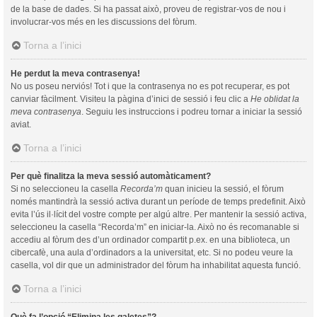
de la base de dades. Si ha passat això, proveu de registrar-vos de nou i
involucrar-vos més en les discussions del fòrum.
Torna a l’inici
He perdut la meva contrasenya!
No us poseu nerviós! Tot i que la contrasenya no es pot recuperar, es pot
canviar fàcilment. Visiteu la pàgina d’inici de sessió i feu clic a
He oblidat la
meva contrasenya
. Seguiu les instruccions i podreu tornar a iniciar la sessió
aviat.
Torna a l’inici
Per què finalitza la meva sessió automàticament?
Si no seleccioneu la casella
Recorda’m
quan inicieu la sessió, el fòrum
només mantindrà la sessió activa durant un període de temps predefinit. Això
evita l’ús il·lícit del vostre compte per algú altre. Per mantenir la sessió activa,
seleccioneu la casella “Recorda’m” en iniciar-la. Això no és recomanable si
accediu al fòrum des d’un ordinador compartit p.ex. en una biblioteca, un
cibercafè, una aula d’ordinadors a la universitat, etc. Si no podeu veure la
casella, vol dir que un administrador del fòrum ha inhabilitat aquesta funció.
Torna a l’inici
Què fa l’opció “Elimina les galetes”?