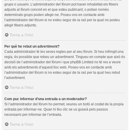
grups o usuaris. L’administrador del fòrum pot haver inhabilitat els fitxers
adjunts al fòrum concret en el que esteu publicant, o potser només
determinats grups poden afegir-ne. Poseu-vos en contacte amb
l’administrador del fòrum si no esteu segur de la raó per la qual no podeu
afegir fitxers adjunts.
Torna a l’inici
Per què he rebut un advertiment?
Cada administrador té les seves regles per al seu fòrum. Si heu infringit una
regla, és possible que rebeu un advertiment. Tingueu en compte que això és
decisió de l’administrador del fòrum i que phpBB Limited no té res a veure
amb els advertiments d’aquest lloc web. Poseu-vos en contacte amb
l’administrador del fòrum si no esteu segur de la raó per la qual heu rebut
l’advertiment.
Torna a l’inici
Com puc informar d’una entrada a un moderador?
Si l’administrador del fòrum ho permet, veureu un botó al costat de la propia
entrada per informar-ne. Quan hi feu clic se us guiarà pels passos
necessaris per informar de l’entrada.
Torna a l’inici