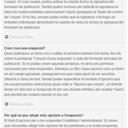
l’usuari. Un cop creada, podeu activar la casella
Inclou la signatura
del
formulari de publicació. També podeu incloure per defecte la signatura en
totes les vostres entrades seleccionant l’opció apropiada al Tauler de control
de l’usuari. Si ho feu, encara podeu evitar que la signatura s’inclogui en
entrades individuals desactivant la casella de selecció
Inclou la signatura
del
formulari de publicació.
Torna a l’inici
Com creo una enquesta?
Quan publiqueu un tema nou o editeu la primera entrada d’un tema, feu clic
sobre la pestanya “Creació d’una enquesta” a sota del formulari principal de
publicació. Si no podeu veure aquesta pestanya, no teniu els permisos
necessaris per crear enquestes. Introduïu un títol i dues opcions com a mínim
en els camps apropiats, assegurant-vos que cada opció és en una línia
diferent a l’àrea de text. També podeu especificar el nombre d’opcions que
els usuaris podran seleccionar quan votin a “Opcions per usuari”, un límit de
temps en dies per a l’enquesta (0 per una durada infinita) i per acabar l’opció
que permet als usuaris canviar el seu vot.
Torna a l’inici
Per què no puc afegir més opcions a l’enquesta?
El límit d’opcions per a les enquestes l’estableix l’administrador. Si creieu
que necessiteu afegir més opcions de les permeses a la vostra enquesta,