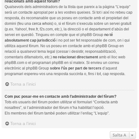
relacionats amb aquest fòrum?
Qualsevols dels administradors de la llista que pareix a la pàgina “L’equip”
serà un contacte apropiat per a les vostres queixes. Si tot i així no rebeu cap
resposta, és recomanable que us poseu en contacte amb el propietari del
domini (feu una
cerca whois
) o, si el fòrum s’executa sobre un servei gratuït
(p.ex. Yahoo!, free.fr, f2s.com, etc.), la direcció o el departament d’abús del
servei en questió. Tingueu en compte que el phpBB Group
no té
absolutament cap jurisdicció
i no pot ser fet responsable de com, on i qui
utilitza aquest fòrum. No us poseu en contacte amb el phpBB Group en
relació a qualsevol tema legal (cessar i desistir, responsabilització,
comentaris difamatoris, etc.)
no relacionat directament
amb el lloc web
phpBB.com o el programari phpBB en sí mateix. Si envieu un correu
electrònic al phpBB Group
sobre l’ús per part de tercers
d’aquest
programari espereu-vos una resposta succinta o, fins i tot, cap resposta.
Torna a l’inici
Com puc posar-me en contacte amb l’administrador del fòrum?
Tots els usuaris del fòrum poden utilitzar el formulari “Contacta amb
nosaltres”, si l’administrador del fòrum n’ha habilitat l’opció.
Els membres del fòrum també poden utilitzar l’enllaç “L’equip”.
Torna a l’inici
Salta A