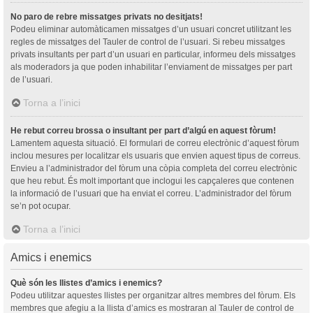
No paro de rebre missatges privats no desitjats!
Podeu eliminar automàticamen missatges d’un usuari concret utilitzant les
regles de missatges del Tauler de control de l’usuari. Si rebeu missatges
privats insultants per part d’un usuari en particular, informeu dels missatges
als moderadors ja que poden inhabilitar l’enviament de missatges per part
de l’usuari.
Torna a l’inici
He rebut correu brossa o insultant per part d’algú en aquest fòrum!
Lamentem aquesta situació. El formulari de correu electrònic d’aquest fòrum
inclou mesures per localitzar els usuaris que envien aquest tipus de correus.
Envieu a l’administrador del fòrum una còpia completa del correu electrònic
que heu rebut. És molt important que inclogui les capçaleres que contenen
la informació de l’usuari que ha enviat el correu. L’administrador del fòrum
se’n pot ocupar.
Torna a l’inici
Amics i enemics
Què són les llistes d’amics i enemics?
Podeu utilitzar aquestes llistes per organitzar altres membres del fòrum. Els
membres que afegiu a la llista d’amics es mostraran al Tauler de control de