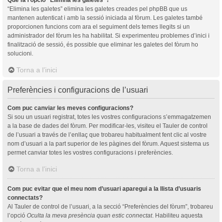
“Elimina les galetes” elimina les galetes creades pel phpBB que us
mantenen autenticat i amb la sessió iniciada al fòrum. Les galetes també
proporcionen funcions com ara el seguiment dels temes llegits si un
administrador del fòrum les ha habilitat. Si experimenteu problemes d’inici i
finalització de sessió, és possible que eliminar les galetes del fòrum ho
solucioni.
Torna a l’inici
Preferències i configuracions de l’usuari
Com puc canviar les meves configuracions?
Si sou un usuari registrat, totes les vostres configuracions s’emmagatzemen
a la base de dades del fòrum. Per modificar-les, visiteu el Tauler de control
de l’usuari a través de l’enllaç que trobareu habitualment fent clic al vostre
nom d’usuari a la part superior de les pàgines del fòrum. Aquest sistema us
permet canviar totes les vostres configuracions i preferències.
Torna a l’inici
Com puc evitar que el meu nom d’usuari aparegui a la llista d’usuaris
connectats?
Al Tauler de control de l’usuari, a la secció “Preferències del fòrum”, trobareu
l’opció
Oculta la meva presència quan estic connectat
. Habiliteu aquesta