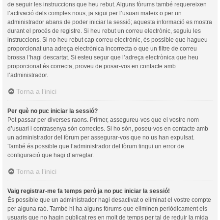
de seguir les instruccions que heu rebut. Alguns fòrums també requereixen
l’activació dels comptes nous, ja sigui per l’usuari mateix o per un
administrador abans de poder iniciar la sessió; aquesta informació es mostra
durant el procés de registre. Si heu rebut un correu electrònic, seguiu les
instruccions. Si no heu rebut cap correu electrònic, és possible que hagueu
proporcionat una adreça electrònica incorrecta o que un filtre de correu
brossa l’hagi descartat. Si esteu segur que l’adreça electrònica que heu
proporcionat és correcta, proveu de posar-vos en contacte amb
l’administrador.
Torna a l’inici
Per què no puc iniciar la sessió?
Pot passar per diverses raons. Primer, assegureu-vos que el vostre nom
d’usuari i contrasenya són correctes. Si ho són, poseu-vos en contacte amb
un administrador del fòrum per assegurar-vos que no us han expulsat.
També és possible que l’administrador del fòrum tingui un error de
configuració que hagi d’arreglar.
Torna a l’inici
Vaig registrar-me fa temps però ja no puc iniciar la sessió!
És possible que un administrador hagi desactivat o eliminat el vostre compte
per alguna raó. També hi ha alguns fòrums que eliminen periòdicament els
usuaris que no hagin publicat res en molt de temps per tal de reduir la mida