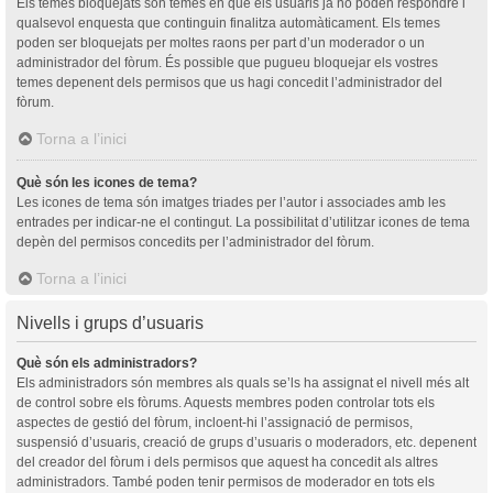
Els temes bloquejats són temes en què els usuaris ja no poden respondre i
qualsevol enquesta que continguin finalitza automàticament. Els temes
poden ser bloquejats per moltes raons per part d’un moderador o un
administrador del fòrum. És possible que pugueu bloquejar els vostres
temes depenent dels permisos que us hagi concedit l’administrador del
fòrum.
Torna a l’inici
Què són les icones de tema?
Les icones de tema són imatges triades per l’autor i associades amb les
entrades per indicar-ne el contingut. La possibilitat d’utilitzar icones de tema
depèn del permisos concedits per l’administrador del fòrum.
Torna a l’inici
Nivells i grups d’usuaris
Què són els administradors?
Els administradors són membres als quals se’ls ha assignat el nivell més alt
de control sobre els fòrums. Aquests membres poden controlar tots els
aspectes de gestió del fòrum, incloent-hi l’assignació de permisos,
suspensió d’usuaris, creació de grups d’usuaris o moderadors, etc. depenent
del creador del fòrum i dels permisos que aquest ha concedit als altres
administradors. També poden tenir permisos de moderador en tots els