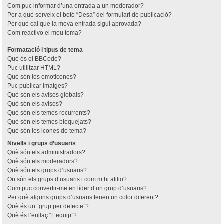
Com puc informar d’una entrada a un moderador?
Per a què serveix el botó “Desa” del formulari de publicació?
Per què cal que la meva entrada sigui aprovada?
Com reactivo el meu tema?
Formatació i tipus de tema
Què és el BBCode?
Puc utilitzar HTML?
Què són les emoticones?
Puc publicar imatges?
Què són els avisos globals?
Què són els avisos?
Què són els temes recurrents?
Què són els temes bloquejats?
Què són les icones de tema?
Nivells i grups d’usuaris
Què són els administradors?
Què són els moderadors?
Què són els grups d’usuaris?
On són els grups d’usuaris i com m’hi afilio?
Com puc convertir-me en líder d’un grup d’usuaris?
Per què alguns grups d’usuaris tenen un color diferent?
Què és un “grup per defecte”?
Què és l’enllaç “L’equip”?