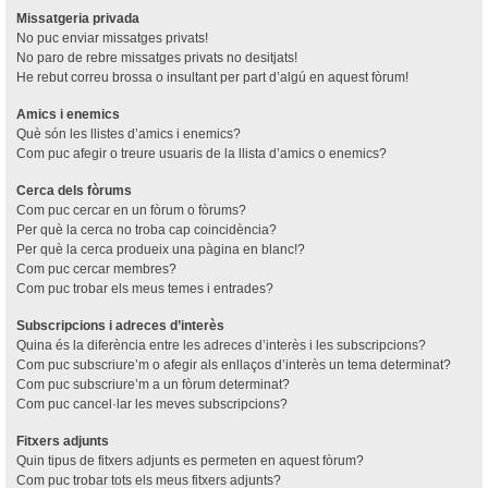
Missatgeria privada
No puc enviar missatges privats!
No paro de rebre missatges privats no desitjats!
He rebut correu brossa o insultant per part d’algú en aquest fòrum!
Amics i enemics
Què són les llistes d’amics i enemics?
Com puc afegir o treure usuaris de la llista d’amics o enemics?
Cerca dels fòrums
Com puc cercar en un fòrum o fòrums?
Per què la cerca no troba cap coincidència?
Per què la cerca produeix una pàgina en blanc!?
Com puc cercar membres?
Com puc trobar els meus temes i entrades?
Subscripcions i adreces d’interès
Quina és la diferència entre les adreces d’interès i les subscripcions?
Com puc subscriure’m o afegir als enllaços d’interès un tema determinat?
Com puc subscriure’m a un fòrum determinat?
Com puc cancel·lar les meves subscripcions?
Fitxers adjunts
Quin tipus de fitxers adjunts es permeten en aquest fòrum?
Com puc trobar tots els meus fitxers adjunts?