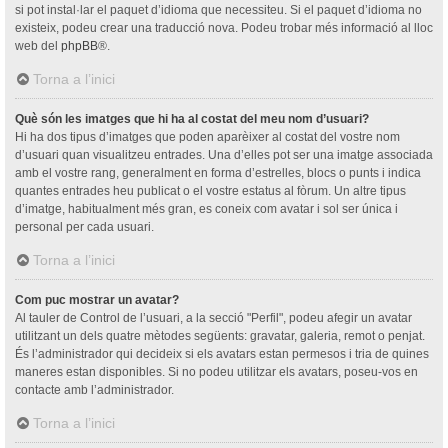
si pot instal·lar el paquet d’idioma que necessiteu. Si el paquet d’idioma no
existeix, podeu crear una traducció nova. Podeu trobar més informació al lloc
web del
phpBB
®.
Torna a l’inici
Què són les imatges que hi ha al costat del meu nom d’usuari?
Hi ha dos tipus d’imatges que poden aparèixer al costat del vostre nom
d’usuari quan visualitzeu entrades. Una d’elles pot ser una imatge associada
amb el vostre rang, generalment en forma d’estrelles, blocs o punts i indica
quantes entrades heu publicat o el vostre estatus al fòrum. Un altre tipus
d’imatge, habitualment més gran, es coneix com avatar i sol ser única i
personal per cada usuari.
Torna a l’inici
Com puc mostrar un avatar?
Al tauler de Control de l’usuari, a la secció "Perfil", podeu afegir un avatar
utilitzant un dels quatre mètodes següents: gravatar, galeria, remot o penjat.
És l’administrador qui decideix si els avatars estan permesos i tria de quines
maneres estan disponibles. Si no podeu utilitzar els avatars, poseu-vos en
contacte amb l’administrador.
Torna a l’inici