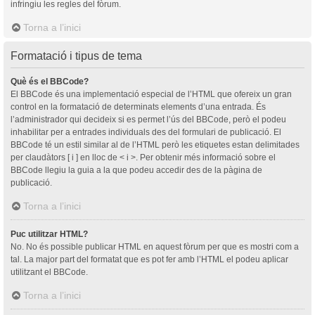
infringiu les regles del fòrum.
Torna a l’inici
Formatació i tipus de tema
Què és el BBCode?
El BBCode és una implementació especial de l’HTML que ofereix un gran
control en la formatació de determinats elements d’una entrada. És
l’administrador qui decideix si es permet l’ús del BBCode, però el podeu
inhabilitar per a entrades individuals des del formulari de publicació. El
BBCode té un estil similar al de l’HTML però les etiquetes estan delimitades
per claudàtors [ i ] en lloc de < i >. Per obtenir més informació sobre el
BBCode llegiu la guia a la que podeu accedir des de la pàgina de
publicació.
Torna a l’inici
Puc utilitzar HTML?
No. No és possible publicar HTML en aquest fòrum per que es mostri com a
tal. La major part del formatat que es pot fer amb l’HTML el podeu aplicar
utilitzant el BBCode.
Torna a l’inici