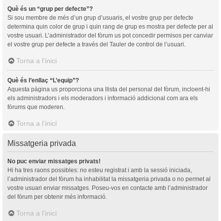
Què és un “grup per defecte”?
Si sou membre de més d’un grup d’usuaris, el vostre grup per defecte
determina quin color de grup i quin rang de grup es mostra per defecte per al
vostre usuari. L’administrador del fòrum us pot concedir permisos per canviar
el vostre grup per defecte a través del Tauler de control de l’usuari.
Torna a l’inici
Què és l’enllaç “L’equip”?
Aquesta pàgina us proporciona una llista del personal del fòrum, incloent-hi
els administradors i els moderadors i informació addicional com ara els
fòrums que moderen.
Torna a l’inici
Missatgeria privada
No puc enviar missatges privats!
Hi ha tres raons possibles: no esteu registrat i amb la sessió iniciada,
l’administrador del fòrum ha inhabilitat la missatgeria privada o no permet al
vostre usuari enviar missatges. Poseu-vos en contacte amb l’administrador
del fòrum per obtenir més informació.
Torna a l’inici