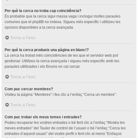
Per què la cerca no troba cap coincidència?
És probable que la cerca sigui massa vaga i inclogui moltes paraules
comunes que el phpBB no indexa. Sigueu més específic i utilitzeu les
opcions disponibles a la cerca avançada.
Torna a l’inici
Per què la cerca produeix una pàgina en blanc!?
La cerca ha trobat més coincidències de les que el servidor web pot
gestionar. Utilitzeu la cerca avançada i sigueu més especific amb les
paraules utilitzades i els fòrums on cal cercar.
Torna a l’inici
Com puc cercar membres?
Visiteu la pàgina “Membres” i feu clic a l’enllaç “Cerca un membre”.
Torna a l’inici
Com puc trobar els meus temes i entrades?
Podeu recuperar les vostres entrades o bé fent clic a l’enllaç “Mostra les
meves entrades” del Tauler de control de l’usuari o bé l’enllaç “Cerca les
entrades d’aquest usuari” del vostre perfil o fent clic al menú “Enllaços