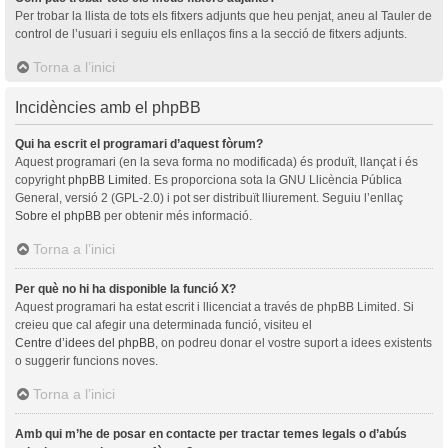
Per trobar la llista de tots els fitxers adjunts que heu penjat, aneu al Tauler de
control de l’usuari i seguiu els enllaços fins a la secció de fitxers adjunts.
Torna a l’inici
Incidències amb el phpBB
Qui ha escrit el programari d’aquest fòrum?
Aquest programari (en la seva forma no modificada) és produït, llançat i és
copyright
phpBB Limited
. Es proporciona sota la GNU Llicència Pública
General, versió 2 (GPL-2.0) i pot ser distribuït lliurement. Seguiu l’enllaç
Sobre el phpBB
per obtenir més informació.
Torna a l’inici
Per què no hi ha disponible la funció X?
Aquest programari ha estat escrit i llicenciat a través de phpBB Limited. Si
creieu que cal afegir una determinada funció, visiteu el
Centre d’idees del phpBB
, on podreu donar el vostre suport a idees existents
o suggerir funcions noves.
Torna a l’inici
Amb qui m’he de posar en contacte per tractar temes legals o d’abús