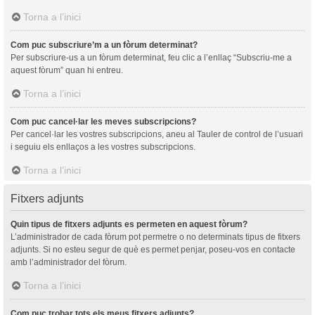
Torna a l’inici
Com puc subscriure’m a un fòrum determinat?
Per subscriure-us a un fòrum determinat, feu clic a l’enllaç “Subscriu-me a
aquest fòrum” quan hi entreu.
Torna a l’inici
Com puc cancel·lar les meves subscripcions?
Per cancel·lar les vostres subscripcions, aneu al Tauler de control de l’usuari
i seguiu els enllaços a les vostres subscripcions.
Torna a l’inici
Fitxers adjunts
Quin tipus de fitxers adjunts es permeten en aquest fòrum?
L’administrador de cada fòrum pot permetre o no determinats tipus de fitxers
adjunts. Si no esteu segur de què es permet penjar, poseu-vos en contacte
amb l’administrador del fòrum.
Torna a l’inici
Com puc trobar tots els meus fitxers adjunts?