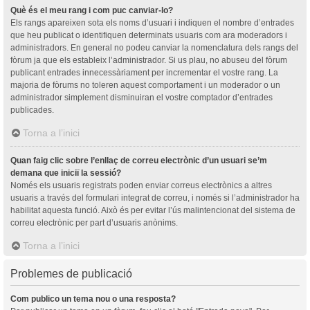
Què és el meu rang i com puc canviar-lo?
Els rangs apareixen sota els noms d’usuari i indiquen el nombre d’entrades
que heu publicat o identifiquen determinats usuaris com ara moderadors i
administradors. En general no podeu canviar la nomenclatura dels rangs del
fòrum ja que els estableix l’administrador. Si us plau, no abuseu del fòrum
publicant entrades innecessàriament per incrementar el vostre rang. La
majoria de fòrums no toleren aquest comportament i un moderador o un
administrador simplement disminuiran el vostre comptador d’entrades
publicades.
Torna a l’inici
Quan faig clic sobre l’enllaç de correu electrònic d’un usuari se’m
demana que iniciï la sessió?
Només els usuaris registrats poden enviar correus electrònics a altres
usuaris a través del formulari integrat de correu, i només si l’administrador ha
habilitat aquesta funció. Això és per evitar l’ús malintencionat del sistema de
correu electrònic per part d’usuaris anònims.
Torna a l’inici
Problemes de publicació
Com publico un tema nou o una resposta?