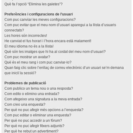
Què fa l’opció “Elimina les galetes”?
Preferències i configuracions de l’usuari
Com puc canviar les meves configuracions?
Com puc evitar que el meu nom d’usuari aparegui a la llista d’usuaris
connectats?
Les hores són incorrectes!
He canviat el fus horari i l’hora encara està malament!
El meu idioma no és a la llista!
Què són les imatges que hi ha al costat del meu nom d’usuari?
Com puc mostrar un avatar?
Què és el meu rang i com puc canviar-lo?
Quan faig clic sobre l’enllaç de correu electrònic d’un usuari se’m demana
que iniciï la sessió?
Problemes de publicació
Com publico un tema nou o una resposta?
Com edito o elimino una entrada?
Com afegeixo una signatura a la meva entrada?
Com creo una enquesta?
Per què no puc afegir més opcions a l’enquesta?
Com puc editar o eliminar una enquesta?
Per què no puc accedir a un fòrum?
Per què no puc afegir fitxers adjunts?
Per què he rebut un advertiment?