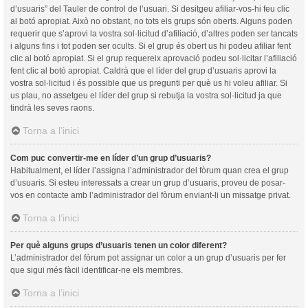
d’usuaris” del Tauler de control de l’usuari. Si desitgeu afiliar-vos-hi feu clic
al botó apropiat. Això no obstant, no tots els grups són oberts. Alguns poden
requerir que s’aprovi la vostra sol·licitud d’afiliació, d’altres poden ser tancats
i alguns fins i tot poden ser ocults. Si el grup és obert us hi podeu afiliar fent
clic al botó apropiat. Si el grup requereix aprovació podeu sol·licitar l’afiliació
fent clic al botó apropiat. Caldrà que el líder del grup d’usuaris aprovi la
vostra sol·licitud i és possible que us pregunti per què us hi voleu afiliar. Si
us plau, no assetgeu el líder del grup si rebutja la vostra sol·licitud ja que
tindrà les seves raons.
Torna a l’inici
Com puc convertir-me en líder d’un grup d’usuaris?
Habitualment, el líder l’assigna l’administrador del fòrum quan crea el grup
d’usuaris. Si esteu interessats a crear un grup d’usuaris, proveu de posar-
vos en contacte amb l’administrador del fòrum enviant-li un missatge privat.
Torna a l’inici
Per què alguns grups d’usuaris tenen un color diferent?
L’administrador del fòrum pot assignar un color a un grup d’usuaris per fer
que sigui més fàcil identificar-ne els membres.
Torna a l’inici