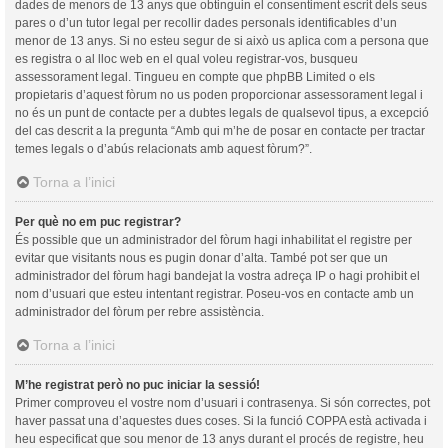
dades de menors de 13 anys que obtinguin el consentiment escrit dels seus
pares o d’un tutor legal per recollir dades personals identificables d’un
menor de 13 anys. Si no esteu segur de si això us aplica com a persona que
es registra o al lloc web en el qual voleu registrar-vos, busqueu
assessorament legal. Tingueu en compte que phpBB Limited o els
propietaris d’aquest fòrum no us poden proporcionar assessorament legal i
no és un punt de contacte per a dubtes legals de qualsevol tipus, a excepció
del cas descrit a la pregunta “Amb qui m’he de posar en contacte per tractar
temes legals o d’abús relacionats amb aquest fòrum?”.
Torna a l’inici
Per què no em puc registrar?
És possible que un administrador del fòrum hagi inhabilitat el registre per
evitar que visitants nous es pugin donar d’alta. També pot ser que un
administrador del fòrum hagi bandejat la vostra adreça IP o hagi prohibit el
nom d’usuari que esteu intentant registrar. Poseu-vos en contacte amb un
administrador del fòrum per rebre assistència.
Torna a l’inici
M’he registrat però no puc iniciar la sessió!
Primer comproveu el vostre nom d’usuari i contrasenya. Si són correctes, pot
haver passat una d’aquestes dues coses. Si la funció COPPA està activada i
heu especificat que sou menor de 13 anys durant el procés de registre, heu