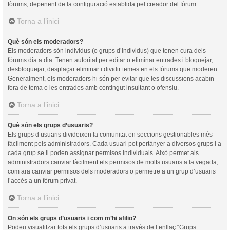
fòrums, depenent de la configuració establida pel creador del fòrum.
Torna a l’inici
Què són els moderadors?
Els moderadors són individus (o grups d’individus) que tenen cura dels
fòrums dia a dia. Tenen autoritat per editar o eliminar entrades i bloquejar,
desbloquejar, desplaçar eliminar i dividir temes en els fòrums que moderen.
Generalment, els moderadors hi són per evitar que les discussions acabin
fora de tema o les entrades amb contingut insultant o ofensiu.
Torna a l’inici
Què són els grups d’usuaris?
Els grups d’usuaris divideixen la comunitat en seccions gestionables més
fàcilment pels administradors. Cada usuari pot pertànyer a diversos grups i a
cada grup se li poden assignar permisos individuals. Això permet als
administradors canviar fàcilment els permisos de molts usuaris a la vegada,
com ara canviar permisos dels moderadors o permetre a un grup d’usuaris
l’accés a un fòrum privat.
Torna a l’inici
On són els grups d’usuaris i com m’hi afilio?
Podeu visualitzar tots els grups d’usuaris a través de l’enllaç “Grups