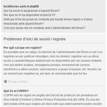
Incidències amb el phpBB
Qui ha escrit el programari d’aquest fòrum?
Per què no hi ha disponible la funció X?
Amb qui m’he de posar en contacte per tractar temes legals o d’abús
relacionats amb aquest fòrum?
Com puc posar-me en contacte amb l’administrador del fòrum?
Problemes d’inici de sessió i registre
Per què cal que em registri?
És possible que no calgui, és decisió de l’administrador del fòrum si cal o no
registrar-se per publicar missatges. Això no obstant, registrar-vos us dóna
accés a característiques addicionals no disponibles per als usuaris visitants
com ara definir avatars, missatgeria privada, enviament de correus
electrònics a altres usuaris, subscripcions a grups d’usuaris, etc. Només cal
un moment per registrar-se, per tant, és recomanable que ho feu.
Torna a l’inici
Què és el COPPA?
COPPA són les sigles en anglès del Decret de protecció de privadesa en
línia infantil (Children’s Online Privacy Protection Act) del 1998. És una llei
dels Estats Units que exigeix als llocs web que potencialment poden recollir