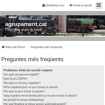
Registreu-vos
Inicia la sessió
agrupament.cat
Fòrum dels grups de treball
Índex del fòrum
Preguntes més freqüents
Preguntes més freqüents
Problemes d’inici de sessió i registre
Per què cal que em registri?
Què és el COPPA?
Per què no em puc registrar?
M’he registrat però no puc iniciar la sessió!
Per què no puc iniciar la sessió?
Vaig registrar-me fa temps però ja no puc iniciar la sessió!
He perdut la meva contrasenya!
Per què finalitza la meva sessió automàticament?