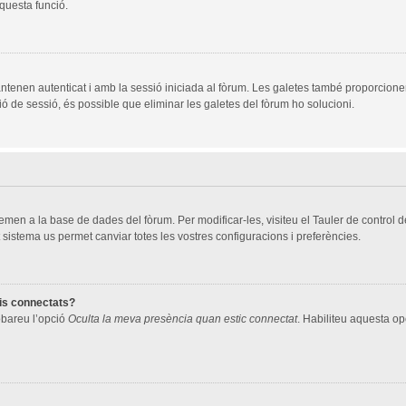
aquesta funció.
ntenen autenticat i amb la sessió iniciada al fòrum. Les galetes també proporcione
ció de sessió, és possible que eliminar les galetes del fòrum ho solucioni.
men a la base de dades del fòrum. Per modificar-les, visiteu el Tauler de control de 
 sistema us permet canviar totes les vostres configuracions i preferències.
ris connectats?
robareu l’opció
Oculta la meva presència quan estic connectat
. Habiliteu aquesta opc