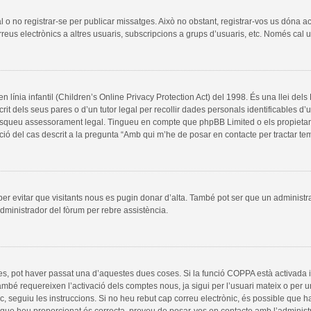
al o no registrar-se per publicar missatges. Això no obstant, registrar-vos us dóna a
rreus electrònics a altres usuaris, subscripcions a grups d’usuaris, etc. Només cal
línia infantil (Children’s Online Privacy Protection Act) del 1998. És una llei del
it dels seus pares o d’un tutor legal per recollir dades personals identificables d
, busqueu assessorament legal. Tingueu en compte que phpBB Limited o els propieta
ció del cas descrit a la pregunta “Amb qui m’he de posar en contacte per tractar t
 per evitar que visitants nous es pugin donar d’alta. També pot ser que un administr
dministrador del fòrum per rebre assistència.
es, pot haver passat una d’aquestes dues coses. Si la funció COPPA està activada 
ambé requereixen l’activació dels comptes nous, ja sigui per l’usuari mateix o per 
ic, seguiu les instruccions. Si no heu rebut cap correu electrònic, és possible que 
a que heu proporcionat és correcta, proveu de posar-vos en contacte amb l’administ