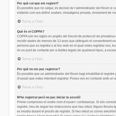
Per què cal que em registri?
És possible que no calgui, és decisió de l’administrador del fòrum si c
visitants com ara definir avatars, missatgeria privada, enviament de co
Torna a l’inici
Què és el COPPA?
COPPA són les sigles en anglès del Decret de protecció de privadesa en 
recollir dades de menors de 13 anys que obtinguin el consentiment escr
persona que es registra o al lloc web en el qual voleu registrar-vos
és un punt de contacte per a dubtes legals de qualsevol tipus, a excep
Torna a l’inici
Per què no em puc registrar?
És possible que un administrador del fòrum hagi inhabilitat el registre
d’usuari que esteu intentant registrar. Poseu-vos en contacte amb un a
Torna a l’inici
M’he registrat però no puc iniciar la sessió!
Primer comproveu el vostre nom d’usuari i contrasenya. Si són correct
registre, heu de seguir les instruccions que heu rebut. Alguns fòrums t
es mostra durant el procés de registre. Si heu rebut un correu electròn
correu brossa l’hagi descartat. Si esteu segur que l’adreça electrònic