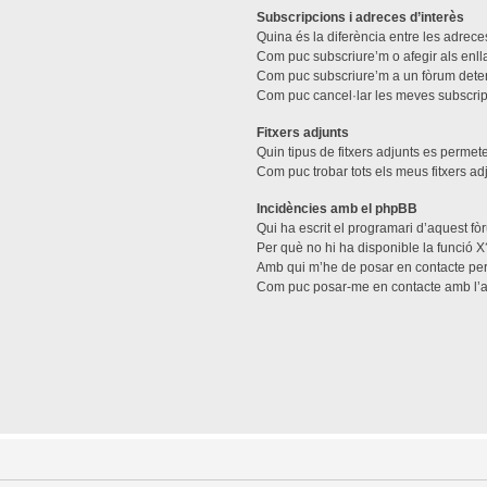
Subscripcions i adreces d’interès
Quina és la diferència entre les adreces
Com puc subscriure’m o afegir als enll
Com puc subscriure’m a un fòrum dete
Com puc cancel·lar les meves subscri
Fitxers adjunts
Quin tipus de fitxers adjunts es perme
Com puc trobar tots els meus fitxers ad
Incidències amb el phpBB
Qui ha escrit el programari d’aquest f
Per què no hi ha disponible la funció X
Amb qui m’he de posar en contacte per
Com puc posar-me en contacte amb l’a