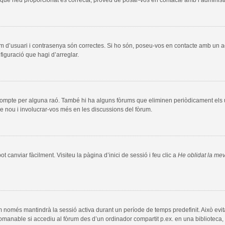
m d’usuari i contrasenya són correctes. Si ho són, poseu-vos en contacte amb un 
figuració que hagi d’arreglar.
compte per alguna raó. També hi ha alguns fòrums que eliminen periòdicament els us
e nou i involucrar-vos més en les discussions del fòrum.
 canviar fàcilment. Visiteu la pàgina d’inici de sessió i feu clic a
He oblidat la me
m només mantindrà la sessió activa durant un període de temps predefinit. Això evita l
comanable si accediu al fòrum des d’un ordinador compartit p.ex. en una biblioteca, 