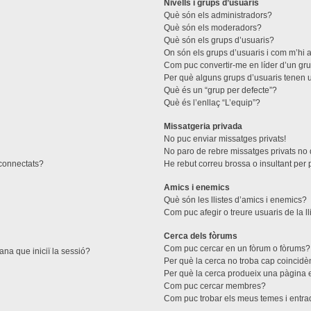
Nivells i grups d’usuaris
Què són els administradors?
Què són els moderadors?
Què són els grups d’usuaris?
On són els grups d’usuaris i com m’hi a
Com puc convertir-me en líder d’un gr
Per què alguns grups d’usuaris tenen u
Què és un “grup per defecte”?
Què és l’enllaç “L’equip”?
Missatgeria privada
No puc enviar missatges privats!
No paro de rebre missatges privats no d
 connectats?
He rebut correu brossa o insultant per 
Amics i enemics
Què són les llistes d’amics i enemics?
Com puc afegir o treure usuaris de la l
Cerca dels fòrums
Com puc cercar en un fòrum o fòrums?
ana que iniciï la sessió?
Per què la cerca no troba cap coincidè
Per què la cerca produeix una pàgina 
Com puc cercar membres?
Com puc trobar els meus temes i entr