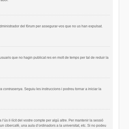
administrador del fòrum per assegurar-vos que no us han expulsat.
uaris que no hagin publicat res en molt de temps per tal de reduir la
va contrasenya
. Seguiu les instruccions i podreu tornar a iniciar la
’ús il·lícit del vostre compte per algú altre. Per mantenir la sessió
un cibercafè, una aula d’ordinadors a la universitat, etc. Si no podeu