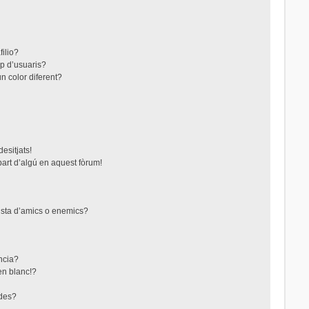
filio?
up d’usuaris?
n color diferent?
esitjats!
part d’algú en aquest fòrum!
lista d’amics o enemics?
ncia?
en blanc!?
ades?