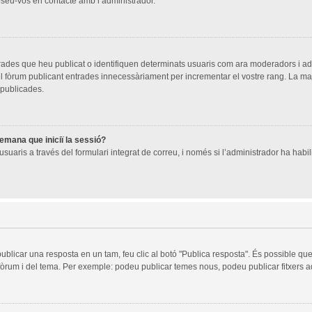
oseu-vos en contacte amb l’administrador.
trades que heu publicat o identifiquen determinats usuaris com ara moderadors i a
 del fòrum publicant entrades innecessàriament per incrementar el vostre rang. La 
 publicades.
demana que iniciï la sessió?
suaris a través del formulari integrat de correu, i només si l’administrador ha habili
publicar una resposta en un tam, feu clic al botó "Publica resposta". És possible q
 fòrum i del tema. Per exemple: podeu publicar temes nous, podeu publicar fitxers ad