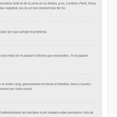
 coincideixi amb el de la zona on us trobeu, p.ex. Londres, París, Nova
teu registrat, ara és un bon moment per fer-ho.
trador per que arregli el problema.
 pot instal·lar el paquet d’idioma que necessiteu. Si el paquet
el vostre rang, generalment en forma d’estrelles, blocs o punts i
ersonal per cada usuari.
 l’administrador qui decideix si els avatars estan permesos i tria de