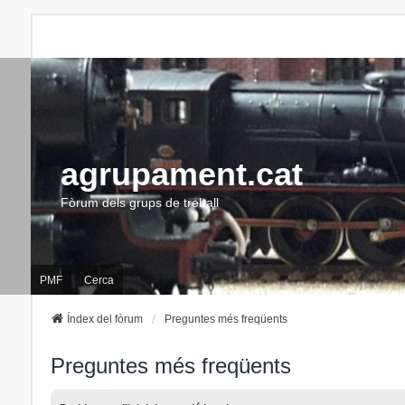
agrupament.cat
Fòrum dels grups de treball
PMF
Cerca
Índex del fòrum
Preguntes més freqüents
Preguntes més freqüents