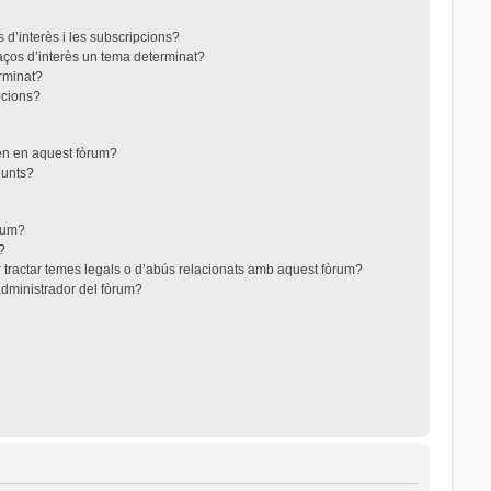
 d’interès i les subscripcions?
aços d’interès un tema determinat?
rminat?
pcions?
ten en aquest fòrum?
junts?
òrum?
?
 tractar temes legals o d’abús relacionats amb aquest fòrum?
dministrador del fòrum?