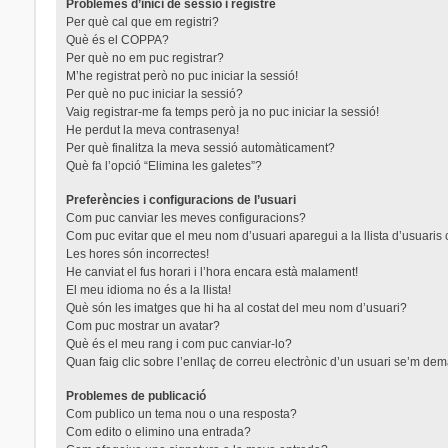
Problemes d’inici de sessió i registre
Per què cal que em registri?
Què és el COPPA?
Per què no em puc registrar?
M’he registrat però no puc iniciar la sessió!
Per què no puc iniciar la sessió?
Vaig registrar-me fa temps però ja no puc iniciar la sessió!
He perdut la meva contrasenya!
Per què finalitza la meva sessió automàticament?
Què fa l’opció “Elimina les galetes”?
Preferències i configuracions de l’usuari
Com puc canviar les meves configuracions?
Com puc evitar que el meu nom d’usuari aparegui a la llista d’usuaris
Les hores són incorrectes!
He canviat el fus horari i l’hora encara està malament!
El meu idioma no és a la llista!
Què són les imatges que hi ha al costat del meu nom d’usuari?
Com puc mostrar un avatar?
Què és el meu rang i com puc canviar-lo?
Quan faig clic sobre l’enllaç de correu electrònic d’un usuari se’m dem
Problemes de publicació
Com publico un tema nou o una resposta?
Com edito o elimino una entrada?