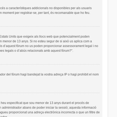
ccés a característiques addicionals no disponibles per als usuaris
 un moment per registrar-se, per tant, és recomanable que ho feu.
s Estats Units que exigeix als llocs web que potencialment poden
’un menor de 13 anys. Si no esteu segur de si això us aplica com a
ris d’aquest fòrum no us poden proporcionar assessorament legal i no
emes legals o d’abús relacionats amb aquest fòrum?”.
ador del fòrum hagi bandejat la vostra adreça IP o hagi prohibit el nom
i heu especificat que sou menor de 13 anys durant el procés de
un administrador abans de poder iniciar la sessió; aquesta informació
hagueu proporcionat una adreça electrònica incorrecta o que un filtre de
rador.