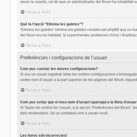
veure la casella, vol dir que un administrador del fòrum ha inhabilitat 
Torna a l’inici
Què fa l’opció “Elimina les galetes”?
“Elimina les galetes” elimina les galetes creades pel phpBB que us ma
del fòrum les ha habilitat. Si experimenteu problemes d’inici i finalitza
Torna a l’inici
Preferències i configuracions de l’usuari
Com puc canviar les meves configuracions?
Si sou un usuari registrat, totes les vostres configuracions s’emmagatze
vostre nom d’usuari a la part superior de les pàgines del fòrum. Aquest
Torna a l’inici
Com puc evitar que el meu nom d’usuari aparegui a la llista d’usua
Al Tauler de control de l’usuari, a la secció “Preferències del fòrum”, t
dels moderadors. Se us comptarà com a usuari ocult.
Torna a l’inici
Les hores són incorrectes!