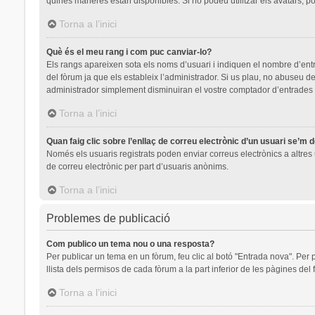
quines maneres estan disponibles. Si no podeu utilitzar els avatars, p
Torna a l’inici
Què és el meu rang i com puc canviar-lo?
Els rangs apareixen sota els noms d’usuari i indiquen el nombre d’en
del fòrum ja que els estableix l’administrador. Si us plau, no abuseu
administrador simplement disminuiran el vostre comptador d’entrades
Torna a l’inici
Quan faig clic sobre l’enllaç de correu electrònic d’un usuari se’m 
Només els usuaris registrats poden enviar correus electrònics a altres u
de correu electrònic per part d’usuaris anònims.
Torna a l’inici
Problemes de publicació
Com publico un tema nou o una resposta?
Per publicar un tema en un fòrum, feu clic al botó "Entrada nova". Per 
llista dels permisos de cada fòrum a la part inferior de les pàgines del
Torna a l’inici