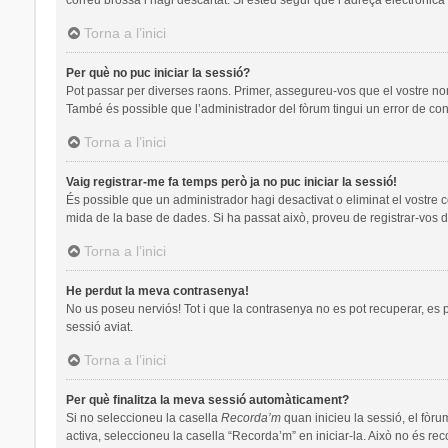
Torna a l’inici
Per què no puc iniciar la sessió?
Pot passar per diverses raons. Primer, assegureu-vos que el vostre no
També és possible que l’administrador del fòrum tingui un error de con
Torna a l’inici
Vaig registrar-me fa temps però ja no puc iniciar la sessió!
És possible que un administrador hagi desactivat o eliminat el vostre 
mida de la base de dades. Si ha passat això, proveu de registrar-vos d
Torna a l’inici
He perdut la meva contrasenya!
No us poseu nerviós! Tot i que la contrasenya no es pot recuperar, es pot
sessió aviat.
Torna a l’inici
Per què finalitza la meva sessió automàticament?
Si no seleccioneu la casella
Recorda’m
quan inicieu la sessió, el fòru
activa, seleccioneu la casella “Recorda’m” en iniciar-la. Això no és re