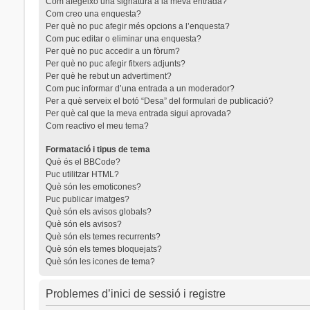
Com afegeixo una signatura a la meva entrada?
Com creo una enquesta?
Per què no puc afegir més opcions a l’enquesta?
Com puc editar o eliminar una enquesta?
Per què no puc accedir a un fòrum?
Per què no puc afegir fitxers adjunts?
Per què he rebut un advertiment?
Com puc informar d’una entrada a un moderador?
Per a què serveix el botó “Desa” del formulari de publicació?
Per què cal que la meva entrada sigui aprovada?
Com reactivo el meu tema?
Formatació i tipus de tema
Què és el BBCode?
Puc utilitzar HTML?
Què són les emoticones?
Puc publicar imatges?
Què són els avisos globals?
Què són els avisos?
Què són els temes recurrents?
Què són els temes bloquejats?
Què són les icones de tema?
Problemes d’inici de sessió i registre