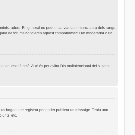
dministradors. En general no podeu canviar la nomenclatura dels rangs
majoria de fòrums no toleren aquest comportament i un moderador o un
tat aquesta funció. Això és per evitar l’ús malintencionat del sistema
ue us hagueu de registrar per poder publicar un missatge. Teniu una
junts, etc.