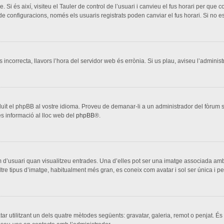
. Si és així, visiteu el Tauler de control de l’usuari i canvieu el fus horari per que
configuracions, només els usuaris registrats poden canviar el fus horari. Si no es
s incorrecta, llavors l’hora del servidor web és errònia. Si us plau, aviseu l’adminis
aduït el phpBB al vostre idioma. Proveu de demanar-li a un administrador del fòrum si
s informació al lloc web del
phpBB
®.
 d’usuari quan visualitzeu entrades. Una d’elles pot ser una imatge associada amb 
ltre tipus d’imatge, habitualment més gran, es coneix com avatar i sol ser única i p
vatar utilitzant un dels quatre mètodes següents: gravatar, galeria, remot o penjat. És