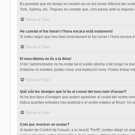
És possible que els temps es mostrin en un fus horari diferent del vostre
York, Sydney, etc. Tingueu en compte que, com passa amb la majoria de 
Torna a l’inici
He canviat el fus horari i l’hora encara està malament!
Si esteu segur que heu triat correctament el fus horari i l’hora encara é
Torna a l’inici
El meu idioma no és a la llista!
O bé l’administrador no ha instal·lat el vostre idioma o bé ningú ha tr
d’idioma no existeix, podeu crear una traducció nova. Podeu trobar mé
Torna a l’inici
Què són les imatges que hi ha al costat del meu nom d’usuari?
Hi ha dos tipus d’imatges que poden aparèixer al costat del vostre nom
indica quantes entrades heu publicat o el vostre estatus al fòrum. Un a
Torna a l’inici
Com puc mostrar un avatar?
Al tauler de Control de l’usuari, a la secció "Perfil", podeu afegir un a