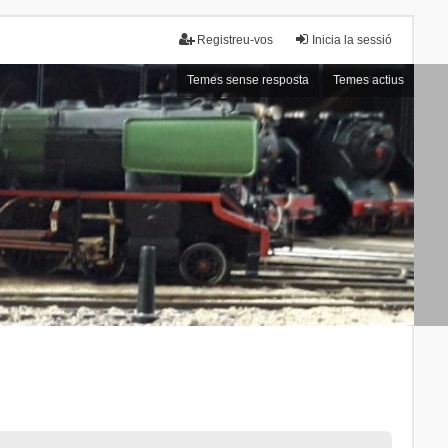
Registreu-vos
Inicia la sessió
Temes sense resposta
Temes actius