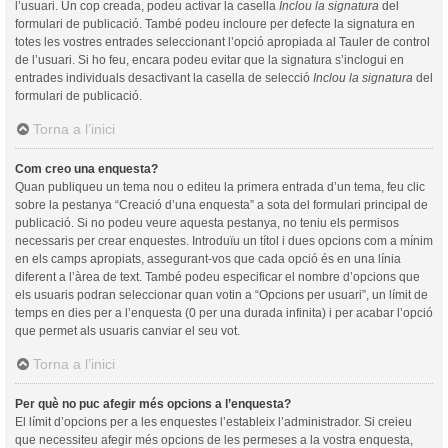
l’usuari. Un cop creada, podeu activar la casella
Inclou la signatura
del
formulari de publicació. També podeu incloure per defecte la signatura en
totes les vostres entrades seleccionant l’opció apropiada al Tauler de control
de l’usuari. Si ho feu, encara podeu evitar que la signatura s’inclogui en
entrades individuals desactivant la casella de selecció
Inclou la signatura
del
formulari de publicació.
Torna a l’inici
Com creo una enquesta?
Quan publiqueu un tema nou o editeu la primera entrada d’un tema, feu clic
sobre la pestanya “Creació d’una enquesta” a sota del formulari principal de
publicació. Si no podeu veure aquesta pestanya, no teniu els permisos
necessaris per crear enquestes. Introduïu un títol i dues opcions com a mínim
en els camps apropiats, assegurant-vos que cada opció és en una línia
diferent a l’àrea de text. També podeu especificar el nombre d’opcions que
els usuaris podran seleccionar quan votin a “Opcions per usuari”, un límit de
temps en dies per a l’enquesta (0 per una durada infinita) i per acabar l’opció
que permet als usuaris canviar el seu vot.
Torna a l’inici
Per què no puc afegir més opcions a l’enquesta?
El límit d’opcions per a les enquestes l’estableix l’administrador. Si creieu
que necessiteu afegir més opcions de les permeses a la vostra enquesta,