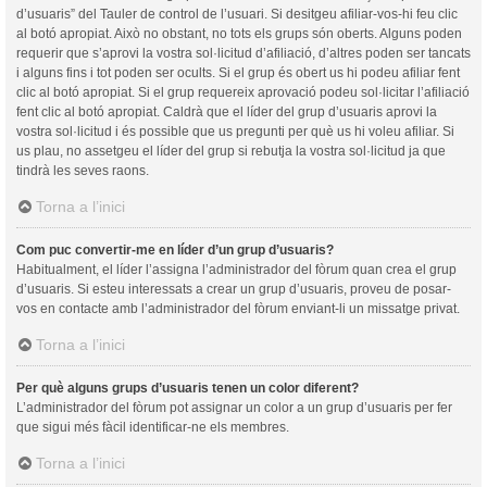
d’usuaris” del Tauler de control de l’usuari. Si desitgeu afiliar-vos-hi feu clic
al botó apropiat. Això no obstant, no tots els grups són oberts. Alguns poden
requerir que s’aprovi la vostra sol·licitud d’afiliació, d’altres poden ser tancats
i alguns fins i tot poden ser ocults. Si el grup és obert us hi podeu afiliar fent
clic al botó apropiat. Si el grup requereix aprovació podeu sol·licitar l’afiliació
fent clic al botó apropiat. Caldrà que el líder del grup d’usuaris aprovi la
vostra sol·licitud i és possible que us pregunti per què us hi voleu afiliar. Si
us plau, no assetgeu el líder del grup si rebutja la vostra sol·licitud ja que
tindrà les seves raons.
Torna a l’inici
Com puc convertir-me en líder d’un grup d’usuaris?
Habitualment, el líder l’assigna l’administrador del fòrum quan crea el grup
d’usuaris. Si esteu interessats a crear un grup d’usuaris, proveu de posar-
vos en contacte amb l’administrador del fòrum enviant-li un missatge privat.
Torna a l’inici
Per què alguns grups d’usuaris tenen un color diferent?
L’administrador del fòrum pot assignar un color a un grup d’usuaris per fer
que sigui més fàcil identificar-ne els membres.
Torna a l’inici