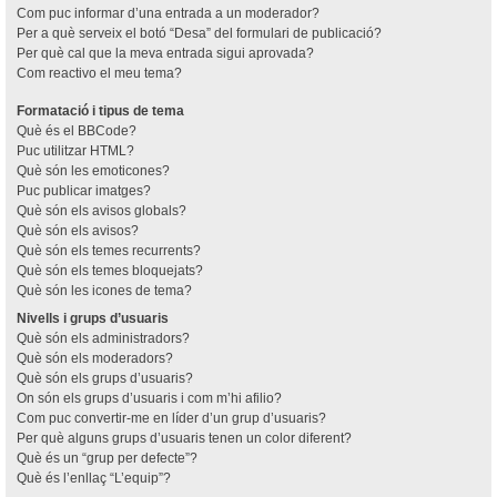
Com puc informar d’una entrada a un moderador?
Per a què serveix el botó “Desa” del formulari de publicació?
Per què cal que la meva entrada sigui aprovada?
Com reactivo el meu tema?
Formatació i tipus de tema
Què és el BBCode?
Puc utilitzar HTML?
Què són les emoticones?
Puc publicar imatges?
Què són els avisos globals?
Què són els avisos?
Què són els temes recurrents?
Què són els temes bloquejats?
Què són les icones de tema?
Nivells i grups d’usuaris
Què són els administradors?
Què són els moderadors?
Què són els grups d’usuaris?
On són els grups d’usuaris i com m’hi afilio?
Com puc convertir-me en líder d’un grup d’usuaris?
Per què alguns grups d’usuaris tenen un color diferent?
Què és un “grup per defecte”?
Què és l’enllaç “L’equip”?