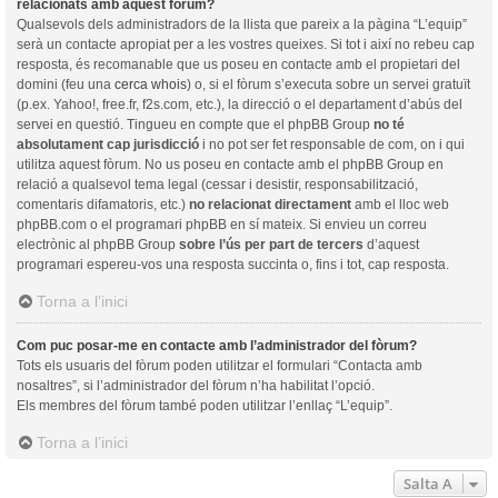
relacionats amb aquest fòrum?
Qualsevols dels administradors de la llista que pareix a la pàgina “L’equip”
serà un contacte apropiat per a les vostres queixes. Si tot i així no rebeu cap
resposta, és recomanable que us poseu en contacte amb el propietari del
domini (feu una
cerca whois
) o, si el fòrum s’executa sobre un servei gratuït
(p.ex. Yahoo!, free.fr, f2s.com, etc.), la direcció o el departament d’abús del
servei en questió. Tingueu en compte que el phpBB Group
no té
absolutament cap jurisdicció
i no pot ser fet responsable de com, on i qui
utilitza aquest fòrum. No us poseu en contacte amb el phpBB Group en
relació a qualsevol tema legal (cessar i desistir, responsabilització,
comentaris difamatoris, etc.)
no relacionat directament
amb el lloc web
phpBB.com o el programari phpBB en sí mateix. Si envieu un correu
electrònic al phpBB Group
sobre l’ús per part de tercers
d’aquest
programari espereu-vos una resposta succinta o, fins i tot, cap resposta.
Torna a l’inici
Com puc posar-me en contacte amb l’administrador del fòrum?
Tots els usuaris del fòrum poden utilitzar el formulari “Contacta amb
nosaltres”, si l’administrador del fòrum n’ha habilitat l’opció.
Els membres del fòrum també poden utilitzar l’enllaç “L’equip”.
Torna a l’inici
Salta A