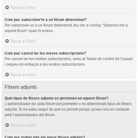
Torna a l’inici
Com puc subscriure’m a un fòrum determinat?
Per subscriure-us a un fòrum determinat, feu clic a l’enllaç “Subscriu-me a
aquest fòrum” quan hi entreu.
Torna a l’inici
Com puc cancel·lar les meves subscripcions?
Per cancel·lar les vostres subscripcions, aneu al Tauler de control de l’usuari
i seguiu els enllaços a les vostres subscripcions.
Torna a l’inici
Fitxers adjunts
Quin tipus de fitxers adjunts es permeten en aquest fòrum?
L’administrador de cada fòrum pot permetre o no determinats tipus de fitxers
adjunts. Si no esteu segur de què es permet penjar, poseu-vos en contacte
amb l’administrador del fòrum.
Torna a l’inici
Com puc trobar tots els meus fitxers adjunts?