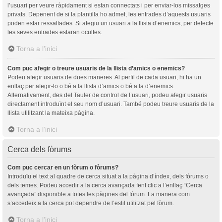
l’usuari per veure ràpidament si estan connectats i per enviar-los missatges
privats. Depenent de si la plantilla ho admet, les entrades d’aquests usuaris
poden estar ressaltades. Si afegiu un usuari a la llista d’enemics, per defecte
les seves entrades estaran ocultes.
Torna a l’inici
Com puc afegir o treure usuaris de la llista d’amics o enemics?
Podeu afegir usuaris de dues maneres. Al perfil de cada usuari, hi ha un
enllaç per afegir-lo o bé a la llista d’amics o bé a la d’enemics.
Alternativament, des del Tauler de control de l’usuari, podeu afegir usuaris
directament introduïnt el seu nom d’usuari. També podeu treure usuaris de la
llista utilitzant la mateixa pàgina.
Torna a l’inici
Cerca dels fòrums
Com puc cercar en un fòrum o fòrums?
Introduïu el text al quadre de cerca situat a la pàgina d’índex, dels fòrums o
dels temes. Podeu accedir a la cerca avançada fent clic a l’enllaç “Cerca
avançada” disponible a totes les pàgines del fòrum. La manera com
s’accedeix a la cerca pot dependre de l’estil utilitzat pel fòrum.
Torna a l’inici