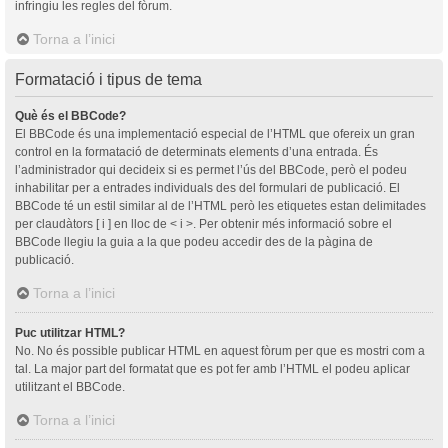
infringiu les regles del fòrum.
Torna a l’inici
Formatació i tipus de tema
Què és el BBCode?
El BBCode és una implementació especial de l’HTML que ofereix un gran
control en la formatació de determinats elements d’una entrada. És
l’administrador qui decideix si es permet l’ús del BBCode, però el podeu
inhabilitar per a entrades individuals des del formulari de publicació. El
BBCode té un estil similar al de l’HTML però les etiquetes estan delimitades
per claudàtors [ i ] en lloc de < i >. Per obtenir més informació sobre el
BBCode llegiu la guia a la que podeu accedir des de la pàgina de
publicació.
Torna a l’inici
Puc utilitzar HTML?
No. No és possible publicar HTML en aquest fòrum per que es mostri com a
tal. La major part del formatat que es pot fer amb l’HTML el podeu aplicar
utilitzant el BBCode.
Torna a l’inici