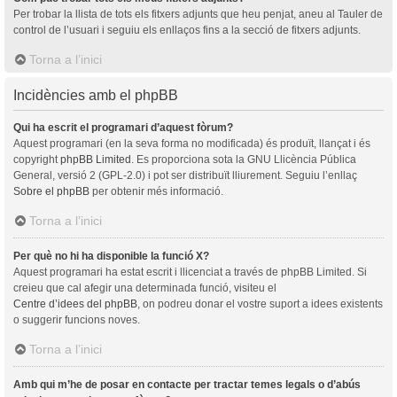
Per trobar la llista de tots els fitxers adjunts que heu penjat, aneu al Tauler de
control de l’usuari i seguiu els enllaços fins a la secció de fitxers adjunts.
Torna a l’inici
Incidències amb el phpBB
Qui ha escrit el programari d’aquest fòrum?
Aquest programari (en la seva forma no modificada) és produït, llançat i és
copyright
phpBB Limited
. Es proporciona sota la GNU Llicència Pública
General, versió 2 (GPL-2.0) i pot ser distribuït lliurement. Seguiu l’enllaç
Sobre el phpBB
per obtenir més informació.
Torna a l’inici
Per què no hi ha disponible la funció X?
Aquest programari ha estat escrit i llicenciat a través de phpBB Limited. Si
creieu que cal afegir una determinada funció, visiteu el
Centre d’idees del phpBB
, on podreu donar el vostre suport a idees existents
o suggerir funcions noves.
Torna a l’inici
Amb qui m’he de posar en contacte per tractar temes legals o d’abús