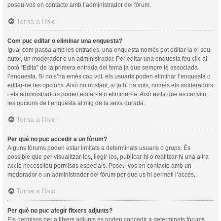
poseu-vos en contacte amb l’administrador del fòrum.
Torna a l’inici
Com puc editar o eliminar una enquesta?
Igual com passa amb les entrades, una enquesta només pot editar-la el seu
autor, un moderador o un administrador. Per editar una enquesta feu clic al
botó “Edita” de la primera entrada del tema ja que sempre té associada
l’enquesta. Si no s’ha emès cap vot, els usuaris poden eliminar l’enquesta o
editar-ne les opcions. Això no obstant, si ja hi ha vots, només els moderadors
i els administradors poden editar-la o eliminar-la. Això evita que es canvïin
les opcions de l’enquesta al mig de la seva durada.
Torna a l’inici
Per què no puc accedir a un fòrum?
Alguns fòrums poden estar limitats a determinats usuaris o grups. És
possible que per visualitzar-los, llegir-los, publicar-hi o realitzar-hi una altra
acció necessiteu permisos especials. Poseu-vos en contacte amb un
moderador o un administrador del fòrum per que us hi permeti l’accés.
Torna a l’inici
Per què no puc afegir fitxers adjunts?
Els permisos per a fitxers adjunts es poden concedir a determinats fòrums,