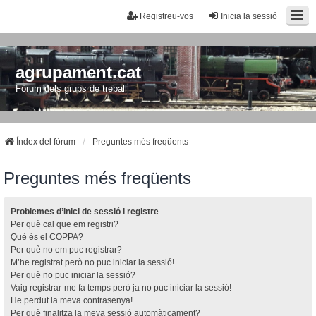
Registreu-vos
Inicia la sessió
agrupament.cat
Fòrum dels grups de treball
Índex del fòrum
Preguntes més freqüents
Preguntes més freqüents
Problemes d’inici de sessió i registre
Per què cal que em registri?
Què és el COPPA?
Per què no em puc registrar?
M’he registrat però no puc iniciar la sessió!
Per què no puc iniciar la sessió?
Vaig registrar-me fa temps però ja no puc iniciar la sessió!
He perdut la meva contrasenya!
Per què finalitza la meva sessió automàticament?