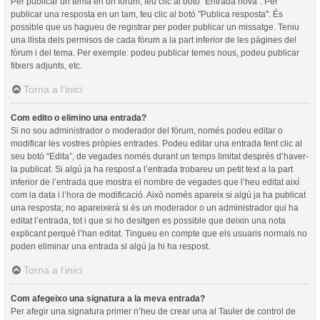
Per publicar un tema en un fòrum, feu clic al botó "Entrada nova". Per
publicar una resposta en un tam, feu clic al botó "Publica resposta". És
possible que us hagueu de registrar per poder publicar un missatge. Teniu
una llista dels permisos de cada fòrum a la part inferior de les pàgines del
fòrum i del tema. Per exemple: podeu publicar temes nous, podeu publicar
fitxers adjunts, etc.
Torna a l’inici
Com edito o elimino una entrada?
Si no sou administrador o moderador del fòrum, només podeu editar o
modificar les vostres pròpies entrades. Podeu editar una entrada fent clic al
seu botó “Edita”, de vegades només durant un temps limitat després d’haver-
la publicat. Si algú ja ha respost a l’entrada trobareu un petit text a la part
inferior de l’entrada que mostra el nombre de vegades que l’heu editat així
com la data i l’hora de modificació. Això només apareix si algú ja ha publicat
una resposta; no apareixerà si és un moderador o un administrador qui ha
editat l’entrada, tot i que si ho desitgen es possible que deixin una nota
explicant perquè l’han editat. Tingueu en compte que els usuaris normals no
poden eliminar una entrada si algú ja hi ha respost.
Torna a l’inici
Com afegeixo una signatura a la meva entrada?
Per afegir una signatura primer n’heu de crear una al Tauler de control de