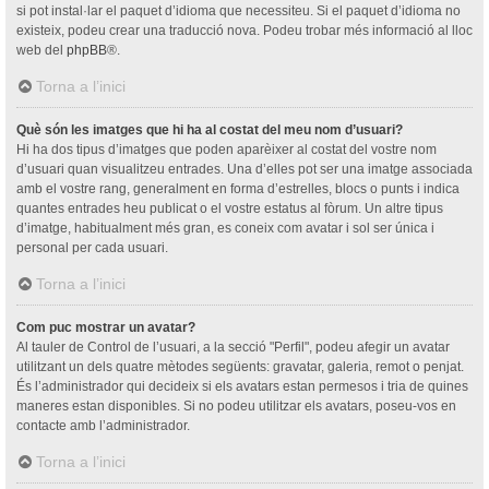
si pot instal·lar el paquet d’idioma que necessiteu. Si el paquet d’idioma no
existeix, podeu crear una traducció nova. Podeu trobar més informació al lloc
web del
phpBB
®.
Torna a l’inici
Què són les imatges que hi ha al costat del meu nom d’usuari?
Hi ha dos tipus d’imatges que poden aparèixer al costat del vostre nom
d’usuari quan visualitzeu entrades. Una d’elles pot ser una imatge associada
amb el vostre rang, generalment en forma d’estrelles, blocs o punts i indica
quantes entrades heu publicat o el vostre estatus al fòrum. Un altre tipus
d’imatge, habitualment més gran, es coneix com avatar i sol ser única i
personal per cada usuari.
Torna a l’inici
Com puc mostrar un avatar?
Al tauler de Control de l’usuari, a la secció "Perfil", podeu afegir un avatar
utilitzant un dels quatre mètodes següents: gravatar, galeria, remot o penjat.
És l’administrador qui decideix si els avatars estan permesos i tria de quines
maneres estan disponibles. Si no podeu utilitzar els avatars, poseu-vos en
contacte amb l’administrador.
Torna a l’inici