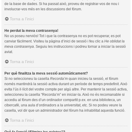
de la base de dades. Si ha passat això, proveu de registrar-vos de nou i
involucrar-vos més en les discussions del fòrum.
Torna a l’inici
He perdut la meva contrasenya!
No us poseu nerviós! Tot i que la contrasenya no es pot recuperar, es pot
canviar fàcilment. Visiteu la pàgina d’inici de sessió i feu clic a
He oblidat la
meva contrasenya
. Seguiu les instruccions i podreu tornar a iniciar la sessió
aviat.
Torna a l’inici
Per què finalitza la meva sessió automàticament?
Si no seleccioneu la casella
Recorda’m
quan inicieu la sessió, el fòrum
només mantindrà la sessió activa durant un període de temps predefinit. Això
evita l’ús il·lícit del vostre compte per algú altre. Per mantenir la sessió activa,
seleccioneu la casella “Recorda’m” en iniciar-la. Això no és recomanable si
accediu al fòrum des d’un ordinador compartit p.ex. en una biblioteca, un
cibercafè, una aula d’ordinadors a la universitat, etc. Si no podeu veure la
casella, vol dir que un administrador del fòrum ha inhabilitat aquesta funció.
Torna a l’inici
Què fa l’opció “Elimina les galetes”?