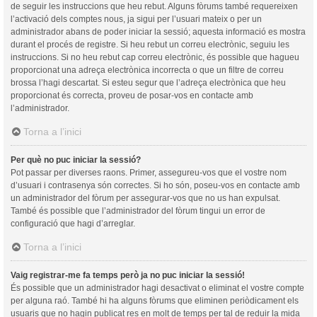
de seguir les instruccions que heu rebut. Alguns fòrums també requereixen
l’activació dels comptes nous, ja sigui per l’usuari mateix o per un
administrador abans de poder iniciar la sessió; aquesta informació es mostra
durant el procés de registre. Si heu rebut un correu electrònic, seguiu les
instruccions. Si no heu rebut cap correu electrònic, és possible que hagueu
proporcionat una adreça electrònica incorrecta o que un filtre de correu
brossa l’hagi descartat. Si esteu segur que l’adreça electrònica que heu
proporcionat és correcta, proveu de posar-vos en contacte amb
l’administrador.
Torna a l’inici
Per què no puc iniciar la sessió?
Pot passar per diverses raons. Primer, assegureu-vos que el vostre nom
d’usuari i contrasenya són correctes. Si ho són, poseu-vos en contacte amb
un administrador del fòrum per assegurar-vos que no us han expulsat.
També és possible que l’administrador del fòrum tingui un error de
configuració que hagi d’arreglar.
Torna a l’inici
Vaig registrar-me fa temps però ja no puc iniciar la sessió!
És possible que un administrador hagi desactivat o eliminat el vostre compte
per alguna raó. També hi ha alguns fòrums que eliminen periòdicament els
usuaris que no hagin publicat res en molt de temps per tal de reduir la mida