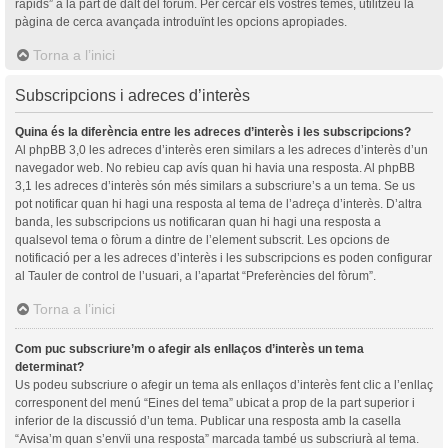
ràpids” a la part de dalt del fòrum. Per cercar els vostres temes, utilitzeu la
pàgina de cerca avançada introduïnt les opcions apropiades.
Torna a l’inici
Subscripcions i adreces d’interès
Quina és la diferència entre les adreces d’interès i les subscripcions?
Al phpBB 3,0 les adreces d’interès eren similars a les adreces d’interès d’un
navegador web. No rebieu cap avís quan hi havia una resposta. Al phpBB
3,1 les adreces d’interès són més similars a subscriure’s a un tema. Se us
pot notificar quan hi hagi una resposta al tema de l’adreça d’interès. D’altra
banda, les subscripcions us notificaran quan hi hagi una resposta a
qualsevol tema o fòrum a dintre de l’element subscrit. Les opcions de
notificació per a les adreces d’interès i les subscripcions es poden configurar
al Tauler de control de l’usuari, a l’apartat “Preferències del fòrum”.
Torna a l’inici
Com puc subscriure’m o afegir als enllaços d’interès un tema
determinat?
Us podeu subscriure o afegir un tema als enllaços d’interès fent clic a l’enllaç
corresponent del menú “Eines del tema” ubicat a prop de la part superior i
inferior de la discussió d’un tema. Publicar una resposta amb la casella
“Avisa’m quan s’envïi una resposta” marcada també us subscriurà al tema.