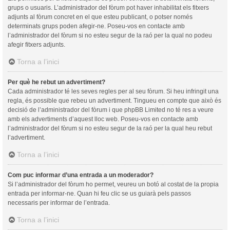
grups o usuaris. L’administrador del fòrum pot haver inhabilitat els fitxers
adjunts al fòrum concret en el que esteu publicant, o potser només
determinats grups poden afegir-ne. Poseu-vos en contacte amb
l’administrador del fòrum si no esteu segur de la raó per la qual no podeu
afegir fitxers adjunts.
Torna a l’inici
Per què he rebut un advertiment?
Cada administrador té les seves regles per al seu fòrum. Si heu infringit una
regla, és possible que rebeu un advertiment. Tingueu en compte que això és
decisió de l’administrador del fòrum i que phpBB Limited no té res a veure
amb els advertiments d’aquest lloc web. Poseu-vos en contacte amb
l’administrador del fòrum si no esteu segur de la raó per la qual heu rebut
l’advertiment.
Torna a l’inici
Com puc informar d’una entrada a un moderador?
Si l’administrador del fòrum ho permet, veureu un botó al costat de la propia
entrada per informar-ne. Quan hi feu clic se us guiarà pels passos
necessaris per informar de l’entrada.
Torna a l’inici