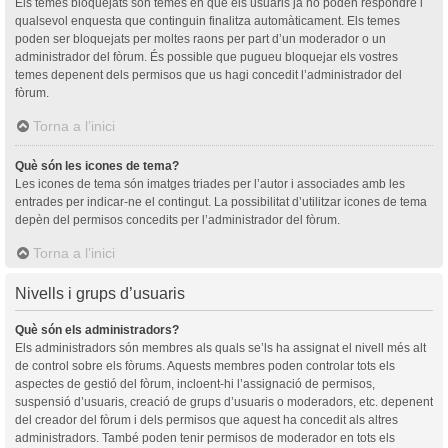
Els temes bloquejats són temes en què els usuaris ja no poden respondre i
qualsevol enquesta que continguin finalitza automàticament. Els temes
poden ser bloquejats per moltes raons per part d’un moderador o un
administrador del fòrum. És possible que pugueu bloquejar els vostres
temes depenent dels permisos que us hagi concedit l’administrador del
fòrum.
Torna a l’inici
Què són les icones de tema?
Les icones de tema són imatges triades per l’autor i associades amb les
entrades per indicar-ne el contingut. La possibilitat d’utilitzar icones de tema
depèn del permisos concedits per l’administrador del fòrum.
Torna a l’inici
Nivells i grups d’usuaris
Què són els administradors?
Els administradors són membres als quals se’ls ha assignat el nivell més alt
de control sobre els fòrums. Aquests membres poden controlar tots els
aspectes de gestió del fòrum, incloent-hi l’assignació de permisos,
suspensió d’usuaris, creació de grups d’usuaris o moderadors, etc. depenent
del creador del fòrum i dels permisos que aquest ha concedit als altres
administradors. També poden tenir permisos de moderador en tots els