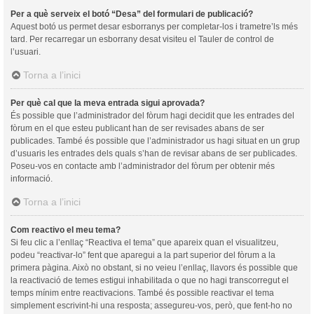
Per a què serveix el botó “Desa” del formulari de publicació?
Aquest botó us permet desar esborranys per completar-los i trametre’ls més
tard. Per recarregar un esborrany desat visiteu el Tauler de control de
l’usuari.
Torna a l’inici
Per què cal que la meva entrada sigui aprovada?
És possible que l’administrador del fòrum hagi decidit que les entrades del
fòrum en el que esteu publicant han de ser revisades abans de ser
publicades. També és possible que l’administrador us hagi situat en un grup
d’usuaris les entrades dels quals s’han de revisar abans de ser publicades.
Poseu-vos en contacte amb l’administrador del fòrum per obtenir més
informació.
Torna a l’inici
Com reactivo el meu tema?
Si feu clic a l’enllaç “Reactiva el tema” que apareix quan el visualitzeu,
podeu “reactivar-lo” fent que aparegui a la part superior del fòrum a la
primera pàgina. Això no obstant, si no veieu l’enllaç, llavors és possible que
la reactivació de temes estigui inhabilitada o que no hagi transcorregut el
temps mínim entre reactivacions. També és possible reactivar el tema
simplement escrivint-hi una resposta; assegureu-vos, però, que fent-ho no