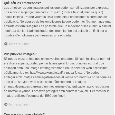
Què són les emoticones?
Les emoticones són imatges petites que poden ser utilitzades per expressar
una emoció mitjançant un codi curt, p.ex. :) indica felicitat, mentre que :(
indica tristesa. Podeu veure la llista completa d’emoticones al formulari de
publicació. No abuseu de les emoticones ja que poden fer fàcilment que una
entrada es torni il·legible i és possible que un moderador les elimini o elimini
l’entrada del tot. L’administrador del fòrum també pot establir un límit per al
nombre d’emoticones permeses en una entrada.
Torna a l’inici
Puc publicar imatges?
Sí, podeu mostrar imatges en les vostres entrades. Si l’administrador permet
els fitxers adjunts, podeu penjar la imatge al fòrum. Si no és així, cal que
enllaçeu amb una imatge emmagatzemada en un servidor web accessible
públicament, p.ex. http://www.exemple.cat/la-meva-foto.gif. No podeu
enllaçar amb imatges emmagatzemades al vostre ordinador (a no ser que es
tracti d’un servidor web accessible públicament) ni imatges
emmagatzemades darrera d’un mecanisme d’autenticació , p.ex. les bústies
de hotmail o yahoo, llocs web protegits amb contrasenya, etc. Per mostrar la
imatge, utilitzeu l’etiqueta del BBCode [img].
Torna a l’inici
Què són els avisos globals?