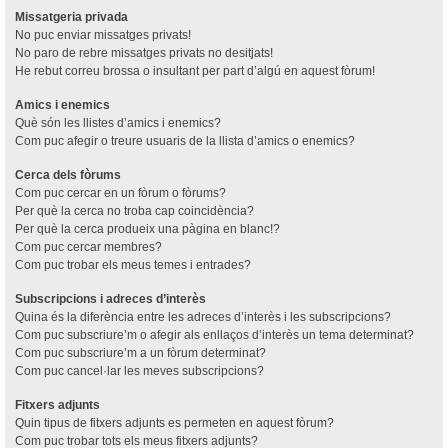
Missatgeria privada
No puc enviar missatges privats!
No paro de rebre missatges privats no desitjats!
He rebut correu brossa o insultant per part d’algú en aquest fòrum!
Amics i enemics
Què són les llistes d’amics i enemics?
Com puc afegir o treure usuaris de la llista d’amics o enemics?
Cerca dels fòrums
Com puc cercar en un fòrum o fòrums?
Per què la cerca no troba cap coincidència?
Per què la cerca produeix una pàgina en blanc!?
Com puc cercar membres?
Com puc trobar els meus temes i entrades?
Subscripcions i adreces d’interès
Quina és la diferència entre les adreces d’interès i les subscripcions?
Com puc subscriure’m o afegir als enllaços d’interès un tema determinat?
Com puc subscriure’m a un fòrum determinat?
Com puc cancel·lar les meves subscripcions?
Fitxers adjunts
Quin tipus de fitxers adjunts es permeten en aquest fòrum?
Com puc trobar tots els meus fitxers adjunts?