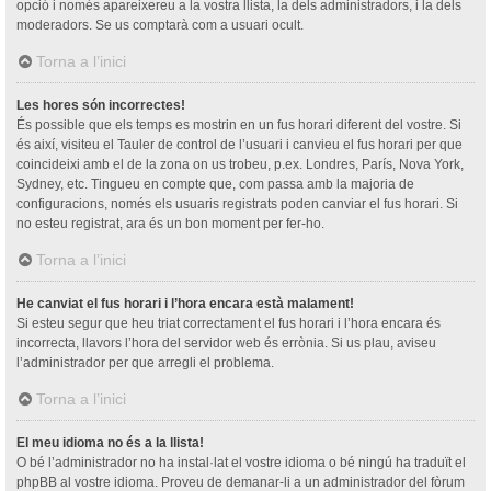
opció i només apareixereu a la vostra llista, la dels administradors, i la dels
moderadors. Se us comptarà com a usuari ocult.
Torna a l’inici
Les hores són incorrectes!
És possible que els temps es mostrin en un fus horari diferent del vostre. Si
és així, visiteu el Tauler de control de l’usuari i canvieu el fus horari per que
coincideixi amb el de la zona on us trobeu, p.ex. Londres, París, Nova York,
Sydney, etc. Tingueu en compte que, com passa amb la majoria de
configuracions, només els usuaris registrats poden canviar el fus horari. Si
no esteu registrat, ara és un bon moment per fer-ho.
Torna a l’inici
He canviat el fus horari i l’hora encara està malament!
Si esteu segur que heu triat correctament el fus horari i l’hora encara és
incorrecta, llavors l’hora del servidor web és errònia. Si us plau, aviseu
l’administrador per que arregli el problema.
Torna a l’inici
El meu idioma no és a la llista!
O bé l’administrador no ha instal·lat el vostre idioma o bé ningú ha traduït el
phpBB al vostre idioma. Proveu de demanar-li a un administrador del fòrum