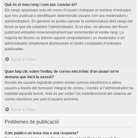
Què és el meu rang i com puc canviar-lo?
Els rangs apareixen sota els noms d’usuari i indiquen el nombre d’entrades
que heu publicat o identifiquen determinats usuaris com ara moderadors i
administradors. En general no podeu canviar la nomenclatura dels rangs del
fòrum ja que els estableix l’administrador. Si us plau, no abuseu del fòrum
publicant entrades innecessàriament per incrementar el vostre rang. La
majoria de fòrums no toleren aquest comportament i un moderador o un
administrador simplement disminuiran el vostre comptador d’entrades
publicades.
Torna a l’inici
Quan faig clic sobre l’enllaç de correu electrònic d’un usuari se’m
demana que iniciï la sessió?
Només els usuaris registrats poden enviar correus electrònics a altres
usuaris a través del formulari integrat de correu, i només si l’administrador ha
habilitat aquesta funció. Això és per evitar l’ús malintencionat del sistema de
correu electrònic per part d’usuaris anònims.
Torna a l’inici
Problemes de publicació
Com publico un tema nou o una resposta?