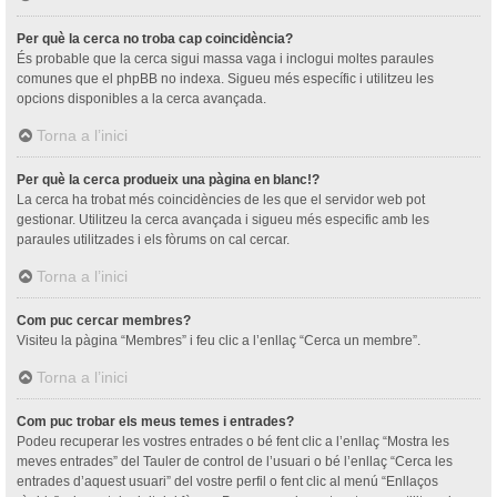
Per què la cerca no troba cap coincidència?
És probable que la cerca sigui massa vaga i inclogui moltes paraules
comunes que el phpBB no indexa. Sigueu més específic i utilitzeu les
opcions disponibles a la cerca avançada.
Torna a l’inici
Per què la cerca produeix una pàgina en blanc!?
La cerca ha trobat més coincidències de les que el servidor web pot
gestionar. Utilitzeu la cerca avançada i sigueu més especific amb les
paraules utilitzades i els fòrums on cal cercar.
Torna a l’inici
Com puc cercar membres?
Visiteu la pàgina “Membres” i feu clic a l’enllaç “Cerca un membre”.
Torna a l’inici
Com puc trobar els meus temes i entrades?
Podeu recuperar les vostres entrades o bé fent clic a l’enllaç “Mostra les
meves entrades” del Tauler de control de l’usuari o bé l’enllaç “Cerca les
entrades d’aquest usuari” del vostre perfil o fent clic al menú “Enllaços