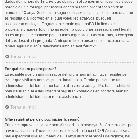
dades de menors de 13 anys que obtinguin el consentiment escrit dels seus
pares o d’un tutor legal per recollir dades personals identificables d’un
menor de 13 anys. Si no esteu segur de si això us aplica com a persona que
es registra o al lloc web en el qual voleu registrar-vos, busqueu
assessorament legal. Tingueu en compte que phpBB Limited o els
propietaris d’aquest fòrum no us poden proporcionar assessorament legal i
no és un punt de contacte per a dubtes legals de qualsevol tipus, a excepció
del cas descrit a la pregunta “Amb qui m’he de posar en contacte per tractar
temes legals o d’abús relacionats amb aquest fòrum?”.
Torna a l’inici
Per què no em puc registrar?
És possible que un administrador del fòrum hagi inhabilitat el registre per
evitar que visitants nous es pugin donar d’alta. També pot ser que un
administrador del fòrum hagi bandejat la vostra adreça IP o hagi prohibit el
nom d’usuari que esteu intentant registrar. Poseu-vos en contacte amb un
administrador del fòrum per rebre assistència.
Torna a l’inici
M’he registrat però no puc iniciar la sessió!
Primer comproveu el vostre nom d’usuari i contrasenya. Si són correctes, pot
haver passat una d’aquestes dues coses. Si la funció COPPA està activada i
heu especificat que sou menor de 13 anys durant el procés de registre, heu