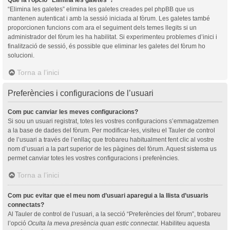
“Elimina les galetes” elimina les galetes creades pel phpBB que us
mantenen autenticat i amb la sessió iniciada al fòrum. Les galetes també
proporcionen funcions com ara el seguiment dels temes llegits si un
administrador del fòrum les ha habilitat. Si experimenteu problemes d’inici i
finalització de sessió, és possible que eliminar les galetes del fòrum ho
solucioni.
Torna a l’inici
Preferències i configuracions de l’usuari
Com puc canviar les meves configuracions?
Si sou un usuari registrat, totes les vostres configuracions s’emmagatzemen
a la base de dades del fòrum. Per modificar-les, visiteu el Tauler de control
de l’usuari a través de l’enllaç que trobareu habitualment fent clic al vostre
nom d’usuari a la part superior de les pàgines del fòrum. Aquest sistema us
permet canviar totes les vostres configuracions i preferències.
Torna a l’inici
Com puc evitar que el meu nom d’usuari aparegui a la llista d’usuaris
connectats?
Al Tauler de control de l’usuari, a la secció “Preferències del fòrum”, trobareu
l’opció
Oculta la meva presència quan estic connectat
. Habiliteu aquesta