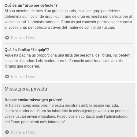
Què és un “grup per defecte”?
Si sou membre de més d’un grup d’usuaris, el vostre grup per defecte
determina quin color de grup i quin rang de grup es mostra per defecte per al
vostre usuari. L’administrador del fòrum us pot concedir permisos per canviar
el vostre grup per defecte a través del Tauler de control de l’usuari.
Torna a l’inici
Què és l’enllaç “L’equip”?
Aquesta pàgina us proporciona una llista del personal del fòrum, incloent-hi
els administradors i els moderadors i informació addicional com ara els
fòrums que moderen.
Torna a l’inici
Missatgeria privada
No puc enviar missatges privats!
Hi ha tres raons possibles: no esteu registrat i amb la sessió iniciada,
l’administrador del fòrum ha inhabilitat la missatgeria privada o no permet al
vostre usuari enviar missatges. Poseu-vos en contacte amb l’administrador
del fòrum per obtenir més informació.
Torna a l’inici