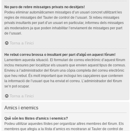
No paro de rebre missatges privats no desitjats!
Podeu eliminar automàticamen missatges d’un usuari concret utilitzant les
regles de missatges del Tauler de control de l’usuari. Si rebeu missatges
privats insultants per part d’un usuari en particular, informeu dels missatges
als moderadors ja que poden inhabilitar l’enviament de missatges per part
de l’usuari.
Torna a l’inici
He rebut correu brossa o insultant per part d’algú en aquest fòrum!
Lamentem aquesta situació. El formulari de correu electrònic d’aquest fòrum
inclou mesures per localitzar els usuaris que envien aquest tipus de correus.
Envieu a l’administrador del fòrum una còpia completa del correu electrònic
que heu rebut. És molt important que inclogui les capçaleres que contenen
la informació de l’usuari que ha enviat el correu. L’administrador del fòrum
se’n pot ocupar.
Torna a l’inici
Amics i enemics
Què són les llistes d’amics i enemics?
Podeu utilitzar aquestes llistes per organitzar altres membres del fòrum. Els
membres que afegiu a la llista d’amics es mostraran al Tauler de control de