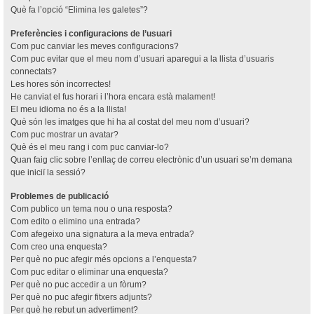
Què fa l’opció “Elimina les galetes”?
Preferències i configuracions de l’usuari
Com puc canviar les meves configuracions?
Com puc evitar que el meu nom d’usuari aparegui a la llista d’usuaris
connectats?
Les hores són incorrectes!
He canviat el fus horari i l’hora encara està malament!
El meu idioma no és a la llista!
Què són les imatges que hi ha al costat del meu nom d’usuari?
Com puc mostrar un avatar?
Què és el meu rang i com puc canviar-lo?
Quan faig clic sobre l’enllaç de correu electrònic d’un usuari se’m demana
que iniciï la sessió?
Problemes de publicació
Com publico un tema nou o una resposta?
Com edito o elimino una entrada?
Com afegeixo una signatura a la meva entrada?
Com creo una enquesta?
Per què no puc afegir més opcions a l’enquesta?
Com puc editar o eliminar una enquesta?
Per què no puc accedir a un fòrum?
Per què no puc afegir fitxers adjunts?
Per què he rebut un advertiment?