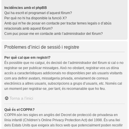
Incidències amb el phpBB
Qui ha escrit el programari d’aquest fòrum?
Per què no hi ha disponible la funció X?
Amb qui m’he de posar en contacte per tractar temes legals o d’abús
relacionats amb aquest fòrum?
Com puc posar-me en contacte amb l’administrador del fòrum?
Problemes d’inici de sessió i registre
Per què cal que em registri?
És possible que no calgui, és decisió de l’administrador del fòrum si cal o no
registrar-se per publicar missatges. Això no obstant, registrar-vos us dóna
accés a característiques addicionals no disponibles per als usuaris visitants
com ara definir avatars, missatgeria privada, enviament de correus
electrònics a altres usuaris, subscripcions a grups d’usuaris, etc. Només cal
un moment per registrar-se, per tant, és recomanable que ho feu.
Torna a l’inici
Què és el COPPA?
COPPA són les sigles en anglès del Decret de protecció de privadesa en
línia infantil (Children’s Online Privacy Protection Act) del 1998. És una llei
dels Estats Units que exigeix als llocs web que potencialment poden recollir