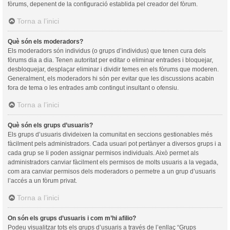
fòrums, depenent de la configuració establida pel creador del fòrum.
Torna a l’inici
Què són els moderadors?
Els moderadors són individus (o grups d’individus) que tenen cura dels
fòrums dia a dia. Tenen autoritat per editar o eliminar entrades i bloquejar,
desbloquejar, desplaçar eliminar i dividir temes en els fòrums que moderen.
Generalment, els moderadors hi són per evitar que les discussions acabin
fora de tema o les entrades amb contingut insultant o ofensiu.
Torna a l’inici
Què són els grups d’usuaris?
Els grups d’usuaris divideixen la comunitat en seccions gestionables més
fàcilment pels administradors. Cada usuari pot pertànyer a diversos grups i a
cada grup se li poden assignar permisos individuals. Això permet als
administradors canviar fàcilment els permisos de molts usuaris a la vegada,
com ara canviar permisos dels moderadors o permetre a un grup d’usuaris
l’accés a un fòrum privat.
Torna a l’inici
On són els grups d’usuaris i com m’hi afilio?
Podeu visualitzar tots els grups d’usuaris a través de l’enllaç “Grups