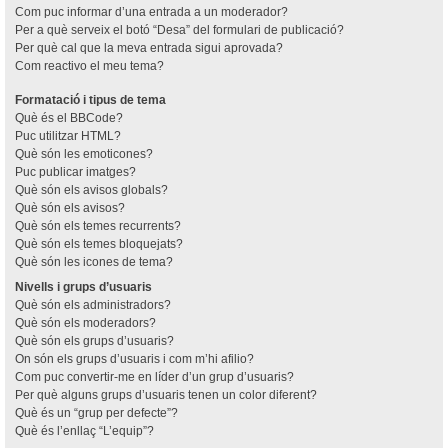
Com puc informar d’una entrada a un moderador?
Per a què serveix el botó “Desa” del formulari de publicació?
Per què cal que la meva entrada sigui aprovada?
Com reactivo el meu tema?
Formatació i tipus de tema
Què és el BBCode?
Puc utilitzar HTML?
Què són les emoticones?
Puc publicar imatges?
Què són els avisos globals?
Què són els avisos?
Què són els temes recurrents?
Què són els temes bloquejats?
Què són les icones de tema?
Nivells i grups d’usuaris
Què són els administradors?
Què són els moderadors?
Què són els grups d’usuaris?
On són els grups d’usuaris i com m’hi afilio?
Com puc convertir-me en líder d’un grup d’usuaris?
Per què alguns grups d’usuaris tenen un color diferent?
Què és un “grup per defecte”?
Què és l’enllaç “L’equip”?