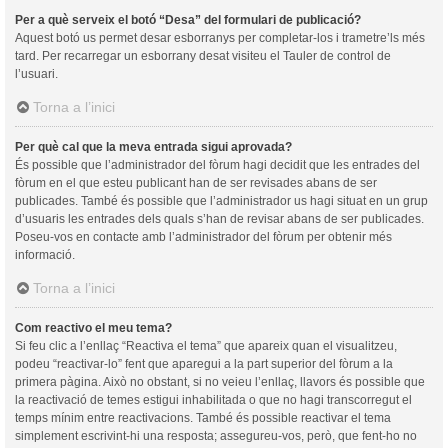
Per a què serveix el botó “Desa” del formulari de publicació?
Aquest botó us permet desar esborranys per completar-los i trametre’ls més
tard. Per recarregar un esborrany desat visiteu el Tauler de control de
l’usuari.
Torna a l’inici
Per què cal que la meva entrada sigui aprovada?
És possible que l’administrador del fòrum hagi decidit que les entrades del
fòrum en el que esteu publicant han de ser revisades abans de ser
publicades. També és possible que l’administrador us hagi situat en un grup
d’usuaris les entrades dels quals s’han de revisar abans de ser publicades.
Poseu-vos en contacte amb l’administrador del fòrum per obtenir més
informació.
Torna a l’inici
Com reactivo el meu tema?
Si feu clic a l’enllaç “Reactiva el tema” que apareix quan el visualitzeu,
podeu “reactivar-lo” fent que aparegui a la part superior del fòrum a la
primera pàgina. Això no obstant, si no veieu l’enllaç, llavors és possible que
la reactivació de temes estigui inhabilitada o que no hagi transcorregut el
temps mínim entre reactivacions. També és possible reactivar el tema
simplement escrivint-hi una resposta; assegureu-vos, però, que fent-ho no