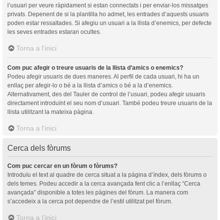
l’usuari per veure ràpidament si estan connectats i per enviar-los missatges
privats. Depenent de si la plantilla ho admet, les entrades d’aquests usuaris
poden estar ressaltades. Si afegiu un usuari a la llista d’enemics, per defecte
les seves entrades estaran ocultes.
Torna a l’inici
Com puc afegir o treure usuaris de la llista d’amics o enemics?
Podeu afegir usuaris de dues maneres. Al perfil de cada usuari, hi ha un
enllaç per afegir-lo o bé a la llista d’amics o bé a la d’enemics.
Alternativament, des del Tauler de control de l’usuari, podeu afegir usuaris
directament introduïnt el seu nom d’usuari. També podeu treure usuaris de la
llista utilitzant la mateixa pàgina.
Torna a l’inici
Cerca dels fòrums
Com puc cercar en un fòrum o fòrums?
Introduïu el text al quadre de cerca situat a la pàgina d’índex, dels fòrums o
dels temes. Podeu accedir a la cerca avançada fent clic a l’enllaç “Cerca
avançada” disponible a totes les pàgines del fòrum. La manera com
s’accedeix a la cerca pot dependre de l’estil utilitzat pel fòrum.
Torna a l’inici