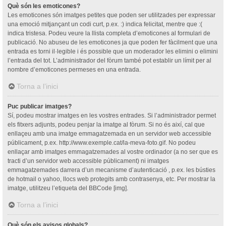
Què són les emoticones?
Les emoticones són imatges petites que poden ser utilitzades per expressar
una emoció mitjançant un codi curt, p.ex. :) indica felicitat, mentre que :(
indica tristesa. Podeu veure la llista completa d’emoticones al formulari de
publicació. No abuseu de les emoticones ja que poden fer fàcilment que una
entrada es torni il·legible i és possible que un moderador les elimini o elimini
l’entrada del tot. L’administrador del fòrum també pot establir un límit per al
nombre d’emoticones permeses en una entrada.
Torna a l’inici
Puc publicar imatges?
Sí, podeu mostrar imatges en les vostres entrades. Si l’administrador permet
els fitxers adjunts, podeu penjar la imatge al fòrum. Si no és així, cal que
enllaçeu amb una imatge emmagatzemada en un servidor web accessible
públicament, p.ex. http://www.exemple.cat/la-meva-foto.gif. No podeu
enllaçar amb imatges emmagatzemades al vostre ordinador (a no ser que es
tracti d’un servidor web accessible públicament) ni imatges
emmagatzemades darrera d’un mecanisme d’autenticació , p.ex. les bústies
de hotmail o yahoo, llocs web protegits amb contrasenya, etc. Per mostrar la
imatge, utilitzeu l’etiqueta del BBCode [img].
Torna a l’inici
Què són els avisos globals?