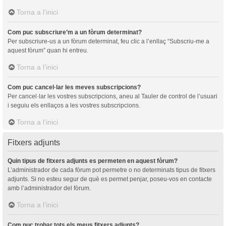
Torna a l’inici
Com puc subscriure’m a un fòrum determinat?
Per subscriure-us a un fòrum determinat, feu clic a l’enllaç “Subscriu-me a
aquest fòrum” quan hi entreu.
Torna a l’inici
Com puc cancel·lar les meves subscripcions?
Per cancel·lar les vostres subscripcions, aneu al Tauler de control de l’usuari
i seguiu els enllaços a les vostres subscripcions.
Torna a l’inici
Fitxers adjunts
Quin tipus de fitxers adjunts es permeten en aquest fòrum?
L’administrador de cada fòrum pot permetre o no determinats tipus de fitxers
adjunts. Si no esteu segur de què es permet penjar, poseu-vos en contacte
amb l’administrador del fòrum.
Torna a l’inici
Com puc trobar tots els meus fitxers adjunts?