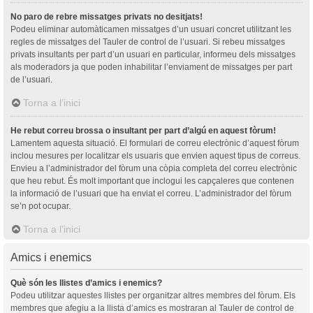
No paro de rebre missatges privats no desitjats!
Podeu eliminar automàticamen missatges d’un usuari concret utilitzant les
regles de missatges del Tauler de control de l’usuari. Si rebeu missatges
privats insultants per part d’un usuari en particular, informeu dels missatges
als moderadors ja que poden inhabilitar l’enviament de missatges per part
de l’usuari.
Torna a l’inici
He rebut correu brossa o insultant per part d’algú en aquest fòrum!
Lamentem aquesta situació. El formulari de correu electrònic d’aquest fòrum
inclou mesures per localitzar els usuaris que envien aquest tipus de correus.
Envieu a l’administrador del fòrum una còpia completa del correu electrònic
que heu rebut. És molt important que inclogui les capçaleres que contenen
la informació de l’usuari que ha enviat el correu. L’administrador del fòrum
se’n pot ocupar.
Torna a l’inici
Amics i enemics
Què són les llistes d’amics i enemics?
Podeu utilitzar aquestes llistes per organitzar altres membres del fòrum. Els
membres que afegiu a la llista d’amics es mostraran al Tauler de control de