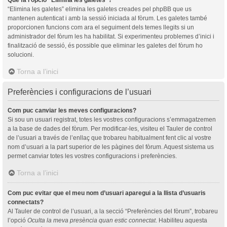
“Elimina les galetes” elimina les galetes creades pel phpBB que us
mantenen autenticat i amb la sessió iniciada al fòrum. Les galetes també
proporcionen funcions com ara el seguiment dels temes llegits si un
administrador del fòrum les ha habilitat. Si experimenteu problemes d’inici i
finalització de sessió, és possible que eliminar les galetes del fòrum ho
solucioni.
Torna a l’inici
Preferències i configuracions de l’usuari
Com puc canviar les meves configuracions?
Si sou un usuari registrat, totes les vostres configuracions s’emmagatzemen
a la base de dades del fòrum. Per modificar-les, visiteu el Tauler de control
de l’usuari a través de l’enllaç que trobareu habitualment fent clic al vostre
nom d’usuari a la part superior de les pàgines del fòrum. Aquest sistema us
permet canviar totes les vostres configuracions i preferències.
Torna a l’inici
Com puc evitar que el meu nom d’usuari aparegui a la llista d’usuaris
connectats?
Al Tauler de control de l’usuari, a la secció “Preferències del fòrum”, trobareu
l’opció
Oculta la meva presència quan estic connectat
. Habiliteu aquesta