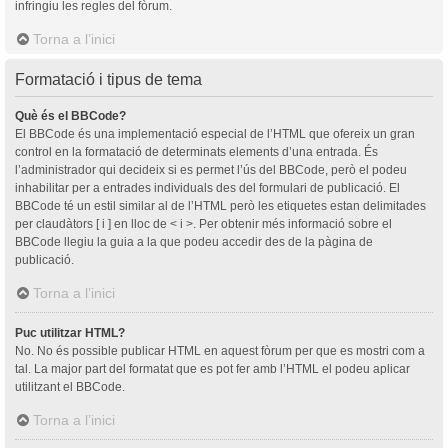
infringiu les regles del fòrum.
Torna a l’inici
Formatació i tipus de tema
Què és el BBCode?
El BBCode és una implementació especial de l’HTML que ofereix un gran
control en la formatació de determinats elements d’una entrada. És
l’administrador qui decideix si es permet l’ús del BBCode, però el podeu
inhabilitar per a entrades individuals des del formulari de publicació. El
BBCode té un estil similar al de l’HTML però les etiquetes estan delimitades
per claudàtors [ i ] en lloc de < i >. Per obtenir més informació sobre el
BBCode llegiu la guia a la que podeu accedir des de la pàgina de
publicació.
Torna a l’inici
Puc utilitzar HTML?
No. No és possible publicar HTML en aquest fòrum per que es mostri com a
tal. La major part del formatat que es pot fer amb l’HTML el podeu aplicar
utilitzant el BBCode.
Torna a l’inici