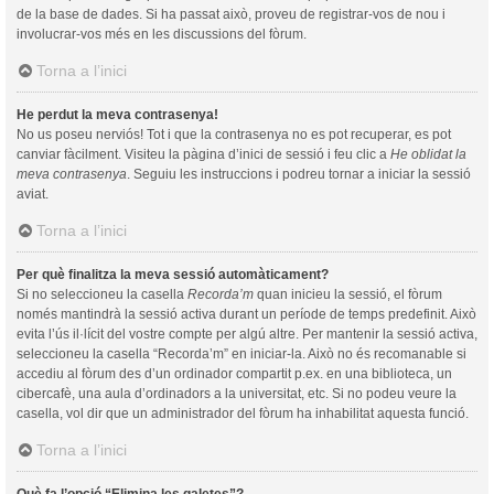
de la base de dades. Si ha passat això, proveu de registrar-vos de nou i
involucrar-vos més en les discussions del fòrum.
Torna a l’inici
He perdut la meva contrasenya!
No us poseu nerviós! Tot i que la contrasenya no es pot recuperar, es pot
canviar fàcilment. Visiteu la pàgina d’inici de sessió i feu clic a
He oblidat la
meva contrasenya
. Seguiu les instruccions i podreu tornar a iniciar la sessió
aviat.
Torna a l’inici
Per què finalitza la meva sessió automàticament?
Si no seleccioneu la casella
Recorda’m
quan inicieu la sessió, el fòrum
només mantindrà la sessió activa durant un període de temps predefinit. Això
evita l’ús il·lícit del vostre compte per algú altre. Per mantenir la sessió activa,
seleccioneu la casella “Recorda’m” en iniciar-la. Això no és recomanable si
accediu al fòrum des d’un ordinador compartit p.ex. en una biblioteca, un
cibercafè, una aula d’ordinadors a la universitat, etc. Si no podeu veure la
casella, vol dir que un administrador del fòrum ha inhabilitat aquesta funció.
Torna a l’inici
Què fa l’opció “Elimina les galetes”?