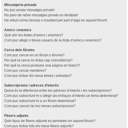
Missatgeria privada
No puc enviar missatges privats!
No paro de rebre missatges privats no desitjats!
He rebut correu brossa o insultant per part d’algú en aquest fòrum!
Amics i enemics
Què són les llistes d’amics i enemics?
Com puc afegir o treure usuaris de la llista d’amics o enemics?
Cerca dels fòrums
Com puc cercar en un fòrum o fòrums?
Per què la cerca no troba cap coincidència?
Per què la cerca produeix una pàgina en blanc!?
Com puc cercar membres?
Com puc trobar els meus temes i entrades?
Subscripcions i adreces d’interès
Quina és la diferència entre les adreces d’interès i les subscripcions?
Com puc subscriure’m o afegir als enllaços d’interès un tema determinat?
Com puc subscriure’m a un fòrum determinat?
Com puc cancel·lar les meves subscripcions?
Fitxers adjunts
Quin tipus de fitxers adjunts es permeten en aquest fòrum?
Com puc trobar tots els meus fitxers adjunts?