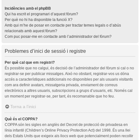
Incidències amb el phpBB
Qui ha escrit el programari d’aquest fòrum?
Per què no hi ha disponible la funció X?
Amb qui m’he de posar en contacte per tractar temes legals o d’abús
relacionats amb aquest fòrum?
Com puc posar-me en contacte amb l’administrador del fòrum?
Problemes d’inici de sessió i registre
Per què cal que em registri?
És possible que no calgui, és decisió de l’administrador del fòrum si cal o no
registrar-se per publicar missatges. Això no obstant, registrar-vos us dóna
accés a característiques addicionals no disponibles per als usuaris visitants
com ara definir avatars, missatgeria privada, enviament de correus
electrònics a altres usuaris, subscripcions a grups d’usuaris, etc. Només cal
un moment per registrar-se, per tant, és recomanable que ho feu.
Torna a l’inici
Què és el COPPA?
COPPA són les sigles en anglès del Decret de protecció de privadesa en
línia infantil (Children’s Online Privacy Protection Act) del 1998. És una llei
dels Estats Units que exigeix als llocs web que potencialment poden recollir