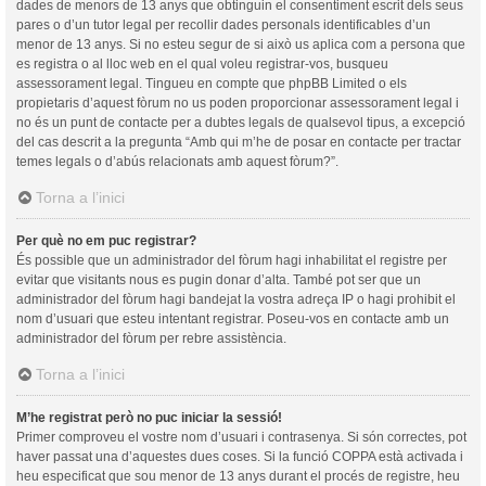
dades de menors de 13 anys que obtinguin el consentiment escrit dels seus
pares o d’un tutor legal per recollir dades personals identificables d’un
menor de 13 anys. Si no esteu segur de si això us aplica com a persona que
es registra o al lloc web en el qual voleu registrar-vos, busqueu
assessorament legal. Tingueu en compte que phpBB Limited o els
propietaris d’aquest fòrum no us poden proporcionar assessorament legal i
no és un punt de contacte per a dubtes legals de qualsevol tipus, a excepció
del cas descrit a la pregunta “Amb qui m’he de posar en contacte per tractar
temes legals o d’abús relacionats amb aquest fòrum?”.
Torna a l’inici
Per què no em puc registrar?
És possible que un administrador del fòrum hagi inhabilitat el registre per
evitar que visitants nous es pugin donar d’alta. També pot ser que un
administrador del fòrum hagi bandejat la vostra adreça IP o hagi prohibit el
nom d’usuari que esteu intentant registrar. Poseu-vos en contacte amb un
administrador del fòrum per rebre assistència.
Torna a l’inici
M’he registrat però no puc iniciar la sessió!
Primer comproveu el vostre nom d’usuari i contrasenya. Si són correctes, pot
haver passat una d’aquestes dues coses. Si la funció COPPA està activada i
heu especificat que sou menor de 13 anys durant el procés de registre, heu