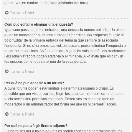
poseu-vos en contacte amb l’administrador del fòrum.
Torna a l’inici
Com puc editar o eliminar una enquesta?
Igual com passa amb les entrades, una enquesta només pot editar-la el seu
autor, un moderador o un administrador. Per editar una enquesta feu clic al
botó “Edita” de la primera entrada del tema ja que sempre té associada
l’enquesta. Si no s’ha emès cap vot, els usuaris poden eliminar l’enquesta o
editar-ne les opcions. Això no obstant, si ja hi ha vots, només els moderadors
i els administradors poden editar-la o eliminar-la. Això evita que es canvïin
les opcions de l’enquesta al mig de la seva durada.
Torna a l’inici
Per què no puc accedir a un fòrum?
Alguns fòrums poden estar limitats a determinats usuaris o grups. És
possible que per visualitzar-los, llegir-los, publicar-hi o realitzar-hi una altra
acció necessiteu permisos especials. Poseu-vos en contacte amb un
moderador o un administrador del fòrum per que us hi permeti l’accés.
Torna a l’inici
Per què no puc afegir fitxers adjunts?
Els permisos per a fitxers adjunts es poden concedir a determinats fòrums,