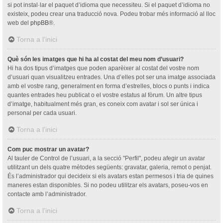
si pot instal·lar el paquet d’idioma que necessiteu. Si el paquet d’idioma no
existeix, podeu crear una traducció nova. Podeu trobar més informació al lloc
web del
phpBB
®.
Torna a l’inici
Què són les imatges que hi ha al costat del meu nom d’usuari?
Hi ha dos tipus d’imatges que poden aparèixer al costat del vostre nom
d’usuari quan visualitzeu entrades. Una d’elles pot ser una imatge associada
amb el vostre rang, generalment en forma d’estrelles, blocs o punts i indica
quantes entrades heu publicat o el vostre estatus al fòrum. Un altre tipus
d’imatge, habitualment més gran, es coneix com avatar i sol ser única i
personal per cada usuari.
Torna a l’inici
Com puc mostrar un avatar?
Al tauler de Control de l’usuari, a la secció "Perfil", podeu afegir un avatar
utilitzant un dels quatre mètodes següents: gravatar, galeria, remot o penjat.
És l’administrador qui decideix si els avatars estan permesos i tria de quines
maneres estan disponibles. Si no podeu utilitzar els avatars, poseu-vos en
contacte amb l’administrador.
Torna a l’inici