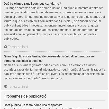
Què és el meu rang i com puc canviar-lo?
Els rangs apareixen sota els noms d’usuari i indiquen el nombre d’entrades
que heu publicat o identifiquen determinats usuaris com ara moderadors i
administradors. En general no podeu canviar la nomenclatura dels rangs del
fòrum ja que els estableix l’administrador. Si us plau, no abuseu del fòrum
publicant entrades innecessàriament per incrementar el vostre rang. La
majoria de fòrums no toleren aquest comportament i un moderador o un
administrador simplement disminuiran el vostre comptador d’entrades
publicades.
Torna a l’inici
Quan faig clic sobre l’enllaç de correu electrònic d’un usuari se’m
demana que iniciï la sessió?
Només els usuaris registrats poden enviar correus electrònics a altres
usuaris a través del formulari integrat de correu, i només si l’administrador ha
habilitat aquesta funció. Això és per evitar l’ús malintencionat del sistema de
correu electrònic per part d’usuaris anònims.
Torna a l’inici
Problemes de publicació
Com publico un tema nou o una resposta?