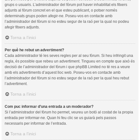
grups o usuaris. L’administrador del fòrum pot haver inhabilitat els fitxers
adjunts al fòrum concret en el que esteu publicant, o potser només
determinats grups poden afegir-ne. Poseu-vos en contacte amb
l’administrador del fòrum si no esteu segur de la raó per la qual no podeu
afegir fitxers adjunts.
Torna a l’inici
Per què he rebut un advertiment?
Cada administrador té les seves regles per al seu fòrum. Si heu infringit una
regla, és possible que rebeu un advertiment. Tingueu en compte que això és
decisió de l’administrador del fòrum i que phpBB Limited no té res a veure
amb els advertiments d’aquest lloc web. Poseu-vos en contacte amb
l’administrador del fòrum si no esteu segur de la raó per la qual heu rebut
l’advertiment.
Torna a l’inici
Com puc informar d’una entrada a un moderador?
Si l’administrador del fòrum ho permet, veureu un botó al costat de la propia
entrada per informar-ne. Quan hi feu clic se us guiarà pels passos
necessaris per informar de l’entrada.
Torna a l’inici