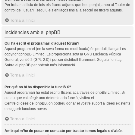
Per trobar la llista de tots els fitxers adjunts que heu penjat, aneu al Tauler de
control de l’usuari i seguiu els enllaços fins a la secció de fitxers adjunts.
Torna a l’inici
Incidències amb el phpBB
Qui ha escrit el programari d’aquest fòrum?
Aquest programari (en la seva forma no modificada) és produït, llançat i és
copyright
phpBB Limited
. Es proporciona sota la GNU Llicència Pública
General, versió 2 (GPL-2.0) i pot ser distribuït lliurement. Seguiu l’enllaç
Sobre el phpBB
per obtenir més informació.
Torna a l’inici
Per què no hi ha disponible la funció X?
Aquest programari ha estat escrit i llicenciat a través de phpBB Limited. Si
creieu que cal afegir una determinada funció, visiteu el
Centre d’idees del phpBB
, on podreu donar el vostre suport a idees existents
o suggerir funcions noves.
Torna a l’inici
Amb qui m’he de posar en contacte per tractar temes legals o d’abús