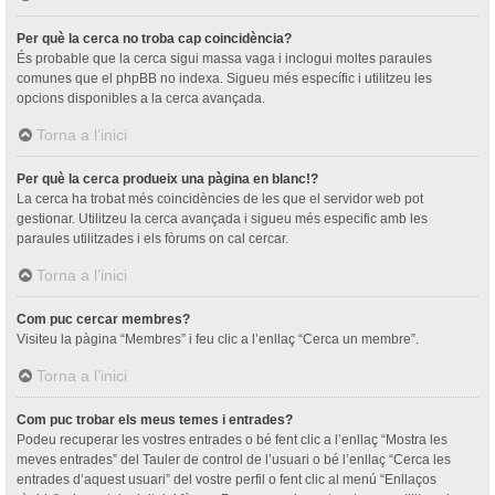
Per què la cerca no troba cap coincidència?
És probable que la cerca sigui massa vaga i inclogui moltes paraules
comunes que el phpBB no indexa. Sigueu més específic i utilitzeu les
opcions disponibles a la cerca avançada.
Torna a l’inici
Per què la cerca produeix una pàgina en blanc!?
La cerca ha trobat més coincidències de les que el servidor web pot
gestionar. Utilitzeu la cerca avançada i sigueu més especific amb les
paraules utilitzades i els fòrums on cal cercar.
Torna a l’inici
Com puc cercar membres?
Visiteu la pàgina “Membres” i feu clic a l’enllaç “Cerca un membre”.
Torna a l’inici
Com puc trobar els meus temes i entrades?
Podeu recuperar les vostres entrades o bé fent clic a l’enllaç “Mostra les
meves entrades” del Tauler de control de l’usuari o bé l’enllaç “Cerca les
entrades d’aquest usuari” del vostre perfil o fent clic al menú “Enllaços