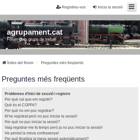
Registreu-vos
Inicia la sessió
agrupament.cat
Fòrum dels grups de treball
Índex del fòrum
Preguntes més freqüents
Preguntes més freqüents
Problemes d’inici de sessió i registre
Per què cal que em registri?
Què és el COPPA?
Per què no em puc registrar?
M’he registrat però no puc iniciar la sessió!
Per què no puc iniciar la sessió?
Vaig registrar-me fa temps però ja no puc iniciar la sessió!
He perdut la meva contrasenya!
Per què finalitza la meva sessió automàticament?