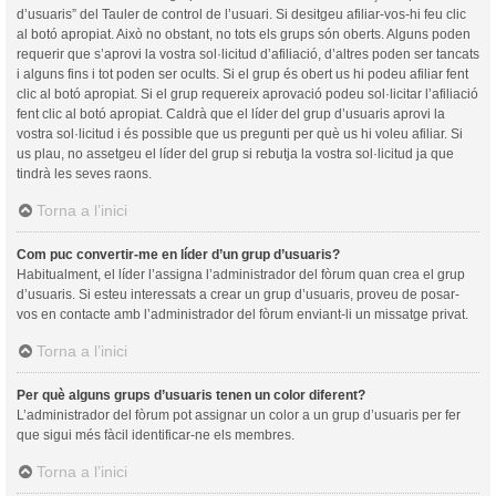
d’usuaris” del Tauler de control de l’usuari. Si desitgeu afiliar-vos-hi feu clic
al botó apropiat. Això no obstant, no tots els grups són oberts. Alguns poden
requerir que s’aprovi la vostra sol·licitud d’afiliació, d’altres poden ser tancats
i alguns fins i tot poden ser ocults. Si el grup és obert us hi podeu afiliar fent
clic al botó apropiat. Si el grup requereix aprovació podeu sol·licitar l’afiliació
fent clic al botó apropiat. Caldrà que el líder del grup d’usuaris aprovi la
vostra sol·licitud i és possible que us pregunti per què us hi voleu afiliar. Si
us plau, no assetgeu el líder del grup si rebutja la vostra sol·licitud ja que
tindrà les seves raons.
Torna a l’inici
Com puc convertir-me en líder d’un grup d’usuaris?
Habitualment, el líder l’assigna l’administrador del fòrum quan crea el grup
d’usuaris. Si esteu interessats a crear un grup d’usuaris, proveu de posar-
vos en contacte amb l’administrador del fòrum enviant-li un missatge privat.
Torna a l’inici
Per què alguns grups d’usuaris tenen un color diferent?
L’administrador del fòrum pot assignar un color a un grup d’usuaris per fer
que sigui més fàcil identificar-ne els membres.
Torna a l’inici