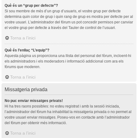
Què és un “grup per defecte”?
Si sou membre de més d’un grup d’usuaris, el vostre grup per defecte
determina quin color de grup i quin rang de grup es mostra per defecte per al
vostre usuari. L’administrador del fòrum us pot concedir permisos per canviar
el vostre grup per defecte a través del Tauler de control de l’usuari.
Torna a l’inici
Què és l’enllaç “L’equip”?
Aquesta pàgina us proporciona una llista del personal del fòrum, incloent-hi
els administradors i els moderadors i informació addicional com ara els
fòrums que moderen.
Torna a l’inici
Missatgeria privada
No puc enviar missatges privats!
Hi ha tres raons possibles: no esteu registrat i amb la sessió iniciada,
l’administrador del fòrum ha inhabilitat la missatgeria privada o no permet al
vostre usuari enviar missatges. Poseu-vos en contacte amb l’administrador
del fòrum per obtenir més informació.
Torna a l’inici