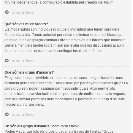
fòrums, depenent de la configuració establida pel creador del fòrum.
Torna a l’inici
Què són els moderadors?
Els moderadors són individus (o grups d’individus) que tenen cura dels
fòrums dia a dia. Tenen autoritat per editar o eliminar entrades i bloquejar,
desbloquejar, desplaçar eliminar i dividir temes en els fòrums que moderen.
Generalment, els moderadors hi són per evitar que les discussions acabin
fora de tema o les entrades amb contingut insultant o ofensiu.
Torna a l’inici
Què són els grups d’usuaris?
Els grups d’usuaris divideixen la comunitat en seccions gestionables més
fàcilment pels administradors. Cada usuari pot pertànyer a diversos grups i a
cada grup se li poden assignar permisos individuals. Això permet als
administradors canviar fàcilment els permisos de molts usuaris a la vegada,
com ara canviar permisos dels moderadors o permetre a un grup d’usuaris
l’accés a un fòrum privat.
Torna a l’inici
On són els grups d’usuaris i com m’hi afilio?
Podeu visualitzar tots els grups d’usuaris a través de l’enllaç “Grups