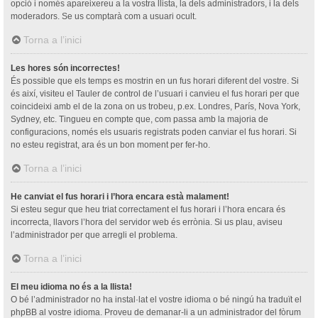
opció i només apareixereu a la vostra llista, la dels administradors, i la dels
moderadors. Se us comptarà com a usuari ocult.
Torna a l’inici
Les hores són incorrectes!
És possible que els temps es mostrin en un fus horari diferent del vostre. Si
és així, visiteu el Tauler de control de l’usuari i canvieu el fus horari per que
coincideixi amb el de la zona on us trobeu, p.ex. Londres, París, Nova York,
Sydney, etc. Tingueu en compte que, com passa amb la majoria de
configuracions, només els usuaris registrats poden canviar el fus horari. Si
no esteu registrat, ara és un bon moment per fer-ho.
Torna a l’inici
He canviat el fus horari i l’hora encara està malament!
Si esteu segur que heu triat correctament el fus horari i l’hora encara és
incorrecta, llavors l’hora del servidor web és errònia. Si us plau, aviseu
l’administrador per que arregli el problema.
Torna a l’inici
El meu idioma no és a la llista!
O bé l’administrador no ha instal·lat el vostre idioma o bé ningú ha traduït el
phpBB al vostre idioma. Proveu de demanar-li a un administrador del fòrum