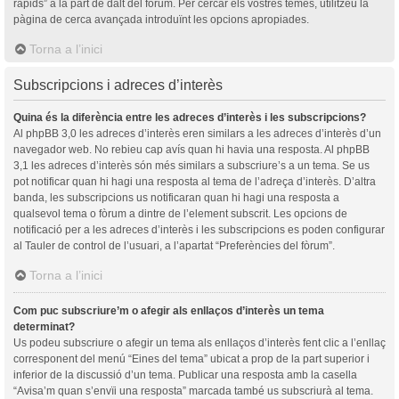
ràpids” a la part de dalt del fòrum. Per cercar els vostres temes, utilitzeu la
pàgina de cerca avançada introduïnt les opcions apropiades.
Torna a l’inici
Subscripcions i adreces d’interès
Quina és la diferència entre les adreces d’interès i les subscripcions?
Al phpBB 3,0 les adreces d’interès eren similars a les adreces d’interès d’un
navegador web. No rebieu cap avís quan hi havia una resposta. Al phpBB
3,1 les adreces d’interès són més similars a subscriure’s a un tema. Se us
pot notificar quan hi hagi una resposta al tema de l’adreça d’interès. D’altra
banda, les subscripcions us notificaran quan hi hagi una resposta a
qualsevol tema o fòrum a dintre de l’element subscrit. Les opcions de
notificació per a les adreces d’interès i les subscripcions es poden configurar
al Tauler de control de l’usuari, a l’apartat “Preferències del fòrum”.
Torna a l’inici
Com puc subscriure’m o afegir als enllaços d’interès un tema
determinat?
Us podeu subscriure o afegir un tema als enllaços d’interès fent clic a l’enllaç
corresponent del menú “Eines del tema” ubicat a prop de la part superior i
inferior de la discussió d’un tema. Publicar una resposta amb la casella
“Avisa’m quan s’envïi una resposta” marcada també us subscriurà al tema.