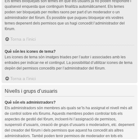
Els temes bloquejats són temes en què els usuaris ja no poden respondre i
qualsevol enquesta que continguin finalitza automàticament. Els temes
poden ser bloquejats per moltes raons per part d’un moderador o un
administrador del fòrum. És possible que pugueu bloquejar els vostres
temes depenent dels permisos que us hagi concedit l’administrador del
fòrum.
Torna a l’inici
Què són les icones de tema?
Les icones de tema són imatges triades per l’autor i associades amb les
entrades per indicar-ne el contingut. La possibilitat d’utilitzar icones de tema
depèn del permisos concedits per l’administrador del fòrum.
Torna a l’inici
Nivells i grups d’usuaris
Què són els administradors?
Els administradors són membres als quals se’ls ha assignat el nivell més alt
de control sobre els fòrums. Aquests membres poden controlar tots els
aspectes de gestió del fòrum, incloent-hi l’assignació de permisos,
suspensió d’usuaris, creació de grups d’usuaris o moderadors, etc. depenent
del creador del fòrum i dels permisos que aquest ha concedit als altres
administradors. També poden tenir permisos de moderador en tots els