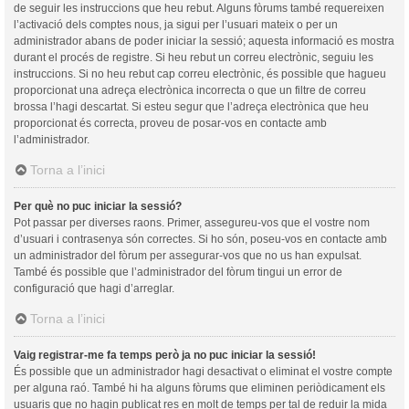
de seguir les instruccions que heu rebut. Alguns fòrums també requereixen
l’activació dels comptes nous, ja sigui per l’usuari mateix o per un
administrador abans de poder iniciar la sessió; aquesta informació es mostra
durant el procés de registre. Si heu rebut un correu electrònic, seguiu les
instruccions. Si no heu rebut cap correu electrònic, és possible que hagueu
proporcionat una adreça electrònica incorrecta o que un filtre de correu
brossa l’hagi descartat. Si esteu segur que l’adreça electrònica que heu
proporcionat és correcta, proveu de posar-vos en contacte amb
l’administrador.
Torna a l’inici
Per què no puc iniciar la sessió?
Pot passar per diverses raons. Primer, assegureu-vos que el vostre nom
d’usuari i contrasenya són correctes. Si ho són, poseu-vos en contacte amb
un administrador del fòrum per assegurar-vos que no us han expulsat.
També és possible que l’administrador del fòrum tingui un error de
configuració que hagi d’arreglar.
Torna a l’inici
Vaig registrar-me fa temps però ja no puc iniciar la sessió!
És possible que un administrador hagi desactivat o eliminat el vostre compte
per alguna raó. També hi ha alguns fòrums que eliminen periòdicament els
usuaris que no hagin publicat res en molt de temps per tal de reduir la mida