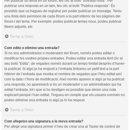
Per publicar un tema en un fòrum, feu clic al botó "Entrada nova". Per
publicar una resposta en un tam, feu clic al botó "Publica resposta". És
possible que us hagueu de registrar per poder publicar un missatge. Teniu
una llista dels permisos de cada fòrum a la part inferior de les pàgines del
fòrum i del tema. Per exemple: podeu publicar temes nous, podeu publicar
fitxers adjunts, etc.
Torna a l’inici
Com edito o elimino una entrada?
Si no sou administrador o moderador del fòrum, només podeu editar o
modificar les vostres pròpies entrades. Podeu editar una entrada fent clic al
seu botó “Edita”, de vegades només durant un temps limitat després d’haver-
la publicat. Si algú ja ha respost a l’entrada trobareu un petit text a la part
inferior de l’entrada que mostra el nombre de vegades que l’heu editat així
com la data i l’hora de modificació. Això només apareix si algú ja ha publicat
una resposta; no apareixerà si és un moderador o un administrador qui ha
editat l’entrada, tot i que si ho desitgen es possible que deixin una nota
explicant perquè l’han editat. Tingueu en compte que els usuaris normals no
poden eliminar una entrada si algú ja hi ha respost.
Torna a l’inici
Com afegeixo una signatura a la meva entrada?
Per afegir una signatura primer n’heu de crear una al Tauler de control de