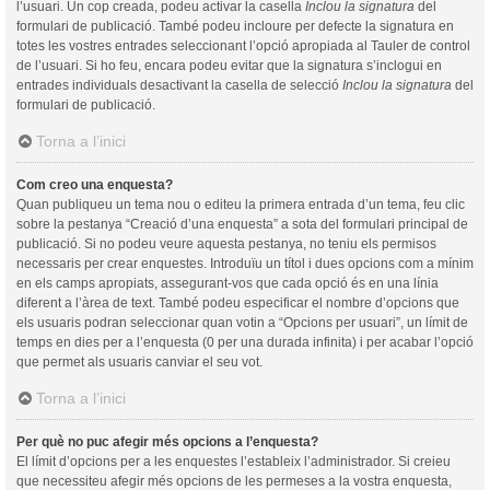
l’usuari. Un cop creada, podeu activar la casella
Inclou la signatura
del
formulari de publicació. També podeu incloure per defecte la signatura en
totes les vostres entrades seleccionant l’opció apropiada al Tauler de control
de l’usuari. Si ho feu, encara podeu evitar que la signatura s’inclogui en
entrades individuals desactivant la casella de selecció
Inclou la signatura
del
formulari de publicació.
Torna a l’inici
Com creo una enquesta?
Quan publiqueu un tema nou o editeu la primera entrada d’un tema, feu clic
sobre la pestanya “Creació d’una enquesta” a sota del formulari principal de
publicació. Si no podeu veure aquesta pestanya, no teniu els permisos
necessaris per crear enquestes. Introduïu un títol i dues opcions com a mínim
en els camps apropiats, assegurant-vos que cada opció és en una línia
diferent a l’àrea de text. També podeu especificar el nombre d’opcions que
els usuaris podran seleccionar quan votin a “Opcions per usuari”, un límit de
temps en dies per a l’enquesta (0 per una durada infinita) i per acabar l’opció
que permet als usuaris canviar el seu vot.
Torna a l’inici
Per què no puc afegir més opcions a l’enquesta?
El límit d’opcions per a les enquestes l’estableix l’administrador. Si creieu
que necessiteu afegir més opcions de les permeses a la vostra enquesta,