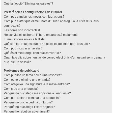
Què fa l’opció “Elimina les galetes”?
Preferències i configuracions de l’usuari
Com puc canviar les meves configuracions?
Com puc evitar que el meu nom d’usuari aparegui a la llista d’usuaris
connectats?
Les hores són incorrectes!
He canviat el fus horari i l’hora encara està malament!
El meu idioma no és a la llista!
Què són les imatges que hi ha al costat del meu nom d’usuari?
Com puc mostrar un avatar?
Què és el meu rang i com puc canviar-lo?
Quan faig clic sobre l’enllaç de correu electrònic d’un usuari se’m demana
que iniciï la sessió?
Problemes de publicació
Com publico un tema nou o una resposta?
Com edito o elimino una entrada?
Com afegeixo una signatura a la meva entrada?
Com creo una enquesta?
Per què no puc afegir més opcions a l’enquesta?
Com puc editar o eliminar una enquesta?
Per què no puc accedir a un fòrum?
Per què no puc afegir fitxers adjunts?
Per què he rebut un advertiment?