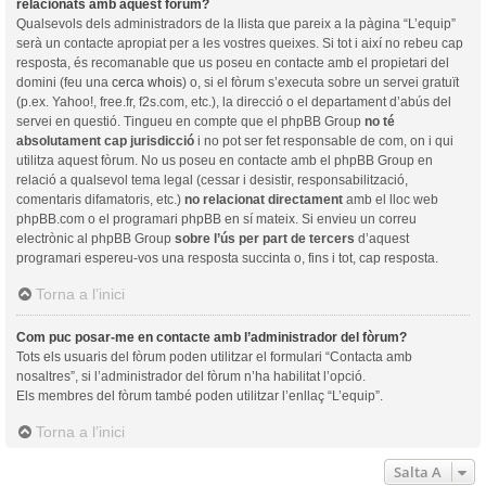
relacionats amb aquest fòrum?
Qualsevols dels administradors de la llista que pareix a la pàgina “L’equip”
serà un contacte apropiat per a les vostres queixes. Si tot i així no rebeu cap
resposta, és recomanable que us poseu en contacte amb el propietari del
domini (feu una
cerca whois
) o, si el fòrum s’executa sobre un servei gratuït
(p.ex. Yahoo!, free.fr, f2s.com, etc.), la direcció o el departament d’abús del
servei en questió. Tingueu en compte que el phpBB Group
no té
absolutament cap jurisdicció
i no pot ser fet responsable de com, on i qui
utilitza aquest fòrum. No us poseu en contacte amb el phpBB Group en
relació a qualsevol tema legal (cessar i desistir, responsabilització,
comentaris difamatoris, etc.)
no relacionat directament
amb el lloc web
phpBB.com o el programari phpBB en sí mateix. Si envieu un correu
electrònic al phpBB Group
sobre l’ús per part de tercers
d’aquest
programari espereu-vos una resposta succinta o, fins i tot, cap resposta.
Torna a l’inici
Com puc posar-me en contacte amb l’administrador del fòrum?
Tots els usuaris del fòrum poden utilitzar el formulari “Contacta amb
nosaltres”, si l’administrador del fòrum n’ha habilitat l’opció.
Els membres del fòrum també poden utilitzar l’enllaç “L’equip”.
Torna a l’inici
Salta A