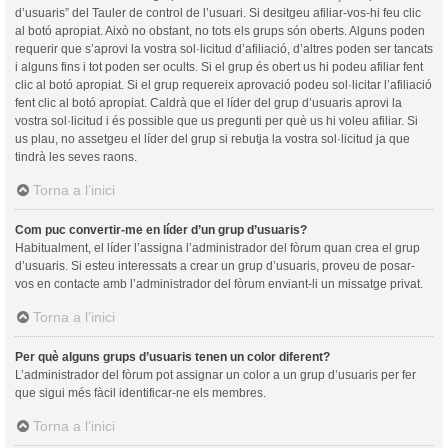
d’usuaris” del Tauler de control de l’usuari. Si desitgeu afiliar-vos-hi feu clic
al botó apropiat. Això no obstant, no tots els grups són oberts. Alguns poden
requerir que s’aprovi la vostra sol·licitud d’afiliació, d’altres poden ser tancats
i alguns fins i tot poden ser ocults. Si el grup és obert us hi podeu afiliar fent
clic al botó apropiat. Si el grup requereix aprovació podeu sol·licitar l’afiliació
fent clic al botó apropiat. Caldrà que el líder del grup d’usuaris aprovi la
vostra sol·licitud i és possible que us pregunti per què us hi voleu afiliar. Si
us plau, no assetgeu el líder del grup si rebutja la vostra sol·licitud ja que
tindrà les seves raons.
Torna a l’inici
Com puc convertir-me en líder d’un grup d’usuaris?
Habitualment, el líder l’assigna l’administrador del fòrum quan crea el grup
d’usuaris. Si esteu interessats a crear un grup d’usuaris, proveu de posar-
vos en contacte amb l’administrador del fòrum enviant-li un missatge privat.
Torna a l’inici
Per què alguns grups d’usuaris tenen un color diferent?
L’administrador del fòrum pot assignar un color a un grup d’usuaris per fer
que sigui més fàcil identificar-ne els membres.
Torna a l’inici