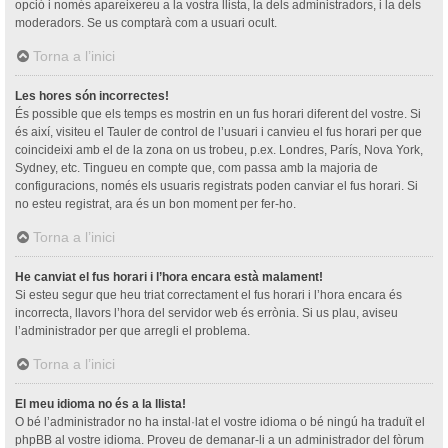
opció i només apareixereu a la vostra llista, la dels administradors, i la dels
moderadors. Se us comptarà com a usuari ocult.
Torna a l’inici
Les hores són incorrectes!
És possible que els temps es mostrin en un fus horari diferent del vostre. Si
és així, visiteu el Tauler de control de l’usuari i canvieu el fus horari per que
coincideixi amb el de la zona on us trobeu, p.ex. Londres, París, Nova York,
Sydney, etc. Tingueu en compte que, com passa amb la majoria de
configuracions, només els usuaris registrats poden canviar el fus horari. Si
no esteu registrat, ara és un bon moment per fer-ho.
Torna a l’inici
He canviat el fus horari i l’hora encara està malament!
Si esteu segur que heu triat correctament el fus horari i l’hora encara és
incorrecta, llavors l’hora del servidor web és errònia. Si us plau, aviseu
l’administrador per que arregli el problema.
Torna a l’inici
El meu idioma no és a la llista!
O bé l’administrador no ha instal·lat el vostre idioma o bé ningú ha traduït el
phpBB al vostre idioma. Proveu de demanar-li a un administrador del fòrum