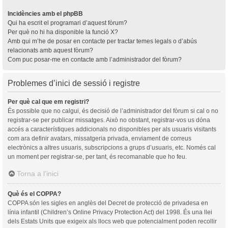
Incidències amb el phpBB
Qui ha escrit el programari d’aquest fòrum?
Per què no hi ha disponible la funció X?
Amb qui m’he de posar en contacte per tractar temes legals o d’abús
relacionats amb aquest fòrum?
Com puc posar-me en contacte amb l’administrador del fòrum?
Problemes d’inici de sessió i registre
Per què cal que em registri?
És possible que no calgui, és decisió de l’administrador del fòrum si cal o no
registrar-se per publicar missatges. Això no obstant, registrar-vos us dóna
accés a característiques addicionals no disponibles per als usuaris visitants
com ara definir avatars, missatgeria privada, enviament de correus
electrònics a altres usuaris, subscripcions a grups d’usuaris, etc. Només cal
un moment per registrar-se, per tant, és recomanable que ho feu.
Torna a l’inici
Què és el COPPA?
COPPA són les sigles en anglès del Decret de protecció de privadesa en
línia infantil (Children’s Online Privacy Protection Act) del 1998. És una llei
dels Estats Units que exigeix als llocs web que potencialment poden recollir