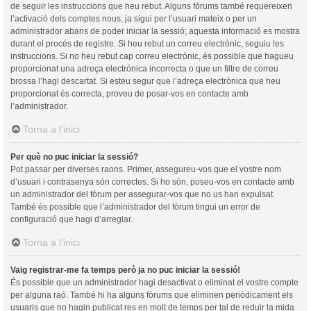
de seguir les instruccions que heu rebut. Alguns fòrums també requereixen
l’activació dels comptes nous, ja sigui per l’usuari mateix o per un
administrador abans de poder iniciar la sessió; aquesta informació es mostra
durant el procés de registre. Si heu rebut un correu electrònic, seguiu les
instruccions. Si no heu rebut cap correu electrònic, és possible que hagueu
proporcionat una adreça electrònica incorrecta o que un filtre de correu
brossa l’hagi descartat. Si esteu segur que l’adreça electrònica que heu
proporcionat és correcta, proveu de posar-vos en contacte amb
l’administrador.
Torna a l’inici
Per què no puc iniciar la sessió?
Pot passar per diverses raons. Primer, assegureu-vos que el vostre nom
d’usuari i contrasenya són correctes. Si ho són, poseu-vos en contacte amb
un administrador del fòrum per assegurar-vos que no us han expulsat.
També és possible que l’administrador del fòrum tingui un error de
configuració que hagi d’arreglar.
Torna a l’inici
Vaig registrar-me fa temps però ja no puc iniciar la sessió!
És possible que un administrador hagi desactivat o eliminat el vostre compte
per alguna raó. També hi ha alguns fòrums que eliminen periòdicament els
usuaris que no hagin publicat res en molt de temps per tal de reduir la mida