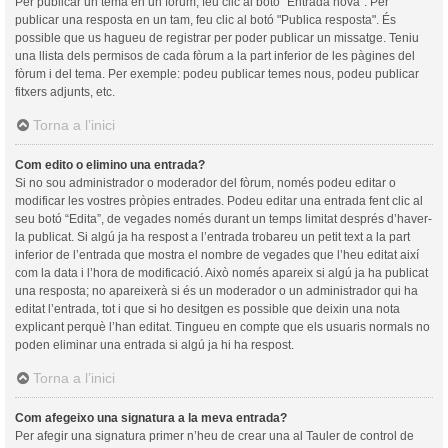
Per publicar un tema en un fòrum, feu clic al botó "Entrada nova". Per
publicar una resposta en un tam, feu clic al botó "Publica resposta". És
possible que us hagueu de registrar per poder publicar un missatge. Teniu
una llista dels permisos de cada fòrum a la part inferior de les pàgines del
fòrum i del tema. Per exemple: podeu publicar temes nous, podeu publicar
fitxers adjunts, etc.
Torna a l’inici
Com edito o elimino una entrada?
Si no sou administrador o moderador del fòrum, només podeu editar o
modificar les vostres pròpies entrades. Podeu editar una entrada fent clic al
seu botó “Edita”, de vegades només durant un temps limitat després d’haver-
la publicat. Si algú ja ha respost a l’entrada trobareu un petit text a la part
inferior de l’entrada que mostra el nombre de vegades que l’heu editat així
com la data i l’hora de modificació. Això només apareix si algú ja ha publicat
una resposta; no apareixerà si és un moderador o un administrador qui ha
editat l’entrada, tot i que si ho desitgen es possible que deixin una nota
explicant perquè l’han editat. Tingueu en compte que els usuaris normals no
poden eliminar una entrada si algú ja hi ha respost.
Torna a l’inici
Com afegeixo una signatura a la meva entrada?
Per afegir una signatura primer n’heu de crear una al Tauler de control de