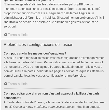
“Elimina les galetes” elimina les galetes creades pel phpBB que us
mantenen autenticat i amb la sessió iniciada al fòrum. Les galetes també
proporcionen funcions com ara el seguiment dels temes llegits si un
administrador del fòrum les ha habilitat. Si experimenteu problemes d’inici i
finalització de sessió, és possible que eliminar les galetes del fòrum ho
solucioni.
Torna a l’inici
Preferències i configuracions de l’usuari
Com puc canviar les meves configuracions?
Si sou un usuari registrat, totes les vostres configuracions s’emmagatzemen
a la base de dades del fòrum. Per modificar-les, visiteu el Tauler de control
de l’usuari a través de l’enllaç que trobareu habitualment fent clic al vostre
nom d’usuari a la part superior de les pàgines del fòrum. Aquest sistema us
permet canviar totes les vostres configuracions i preferències.
Torna a l’inici
Com puc evitar que el meu nom d’usuari aparegui a la llista d’usuaris
connectats?
Al Tauler de control de l’usuari, a la secció “Preferències del fòrum”, trobareu
l’opció
Oculta la meva presència quan estic connectat
. Habiliteu aquesta