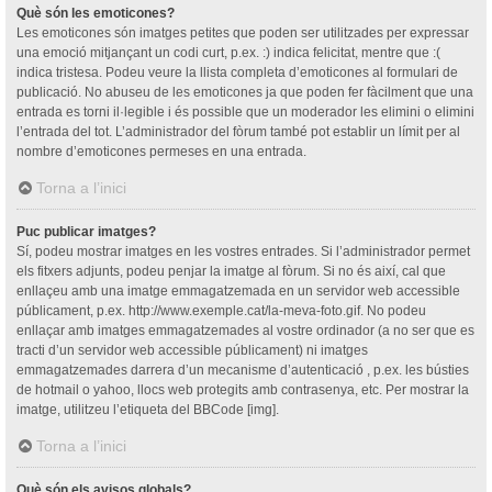
Què són les emoticones?
Les emoticones són imatges petites que poden ser utilitzades per expressar
una emoció mitjançant un codi curt, p.ex. :) indica felicitat, mentre que :(
indica tristesa. Podeu veure la llista completa d’emoticones al formulari de
publicació. No abuseu de les emoticones ja que poden fer fàcilment que una
entrada es torni il·legible i és possible que un moderador les elimini o elimini
l’entrada del tot. L’administrador del fòrum també pot establir un límit per al
nombre d’emoticones permeses en una entrada.
Torna a l’inici
Puc publicar imatges?
Sí, podeu mostrar imatges en les vostres entrades. Si l’administrador permet
els fitxers adjunts, podeu penjar la imatge al fòrum. Si no és així, cal que
enllaçeu amb una imatge emmagatzemada en un servidor web accessible
públicament, p.ex. http://www.exemple.cat/la-meva-foto.gif. No podeu
enllaçar amb imatges emmagatzemades al vostre ordinador (a no ser que es
tracti d’un servidor web accessible públicament) ni imatges
emmagatzemades darrera d’un mecanisme d’autenticació , p.ex. les bústies
de hotmail o yahoo, llocs web protegits amb contrasenya, etc. Per mostrar la
imatge, utilitzeu l’etiqueta del BBCode [img].
Torna a l’inici
Què són els avisos globals?