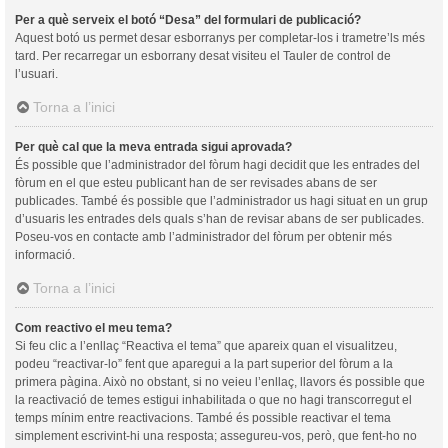
Per a què serveix el botó “Desa” del formulari de publicació?
Aquest botó us permet desar esborranys per completar-los i trametre’ls més
tard. Per recarregar un esborrany desat visiteu el Tauler de control de
l’usuari.
Torna a l’inici
Per què cal que la meva entrada sigui aprovada?
És possible que l’administrador del fòrum hagi decidit que les entrades del
fòrum en el que esteu publicant han de ser revisades abans de ser
publicades. També és possible que l’administrador us hagi situat en un grup
d’usuaris les entrades dels quals s’han de revisar abans de ser publicades.
Poseu-vos en contacte amb l’administrador del fòrum per obtenir més
informació.
Torna a l’inici
Com reactivo el meu tema?
Si feu clic a l’enllaç “Reactiva el tema” que apareix quan el visualitzeu,
podeu “reactivar-lo” fent que aparegui a la part superior del fòrum a la
primera pàgina. Això no obstant, si no veieu l’enllaç, llavors és possible que
la reactivació de temes estigui inhabilitada o que no hagi transcorregut el
temps mínim entre reactivacions. També és possible reactivar el tema
simplement escrivint-hi una resposta; assegureu-vos, però, que fent-ho no