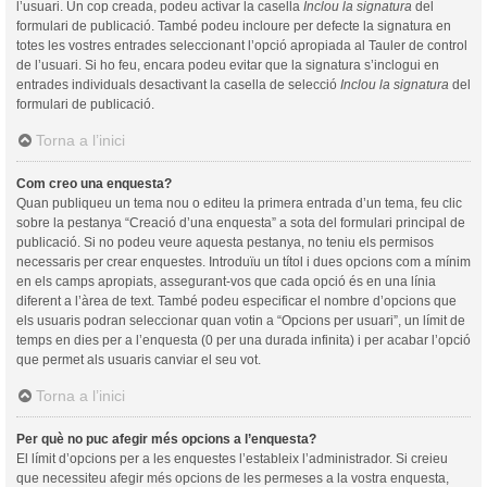
l’usuari. Un cop creada, podeu activar la casella
Inclou la signatura
del
formulari de publicació. També podeu incloure per defecte la signatura en
totes les vostres entrades seleccionant l’opció apropiada al Tauler de control
de l’usuari. Si ho feu, encara podeu evitar que la signatura s’inclogui en
entrades individuals desactivant la casella de selecció
Inclou la signatura
del
formulari de publicació.
Torna a l’inici
Com creo una enquesta?
Quan publiqueu un tema nou o editeu la primera entrada d’un tema, feu clic
sobre la pestanya “Creació d’una enquesta” a sota del formulari principal de
publicació. Si no podeu veure aquesta pestanya, no teniu els permisos
necessaris per crear enquestes. Introduïu un títol i dues opcions com a mínim
en els camps apropiats, assegurant-vos que cada opció és en una línia
diferent a l’àrea de text. També podeu especificar el nombre d’opcions que
els usuaris podran seleccionar quan votin a “Opcions per usuari”, un límit de
temps en dies per a l’enquesta (0 per una durada infinita) i per acabar l’opció
que permet als usuaris canviar el seu vot.
Torna a l’inici
Per què no puc afegir més opcions a l’enquesta?
El límit d’opcions per a les enquestes l’estableix l’administrador. Si creieu
que necessiteu afegir més opcions de les permeses a la vostra enquesta,