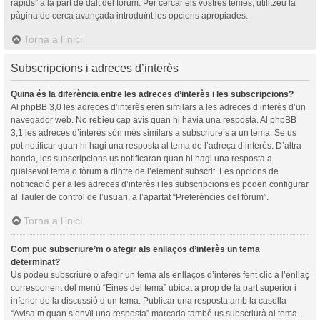
ràpids” a la part de dalt del fòrum. Per cercar els vostres temes, utilitzeu la
pàgina de cerca avançada introduïnt les opcions apropiades.
Torna a l’inici
Subscripcions i adreces d’interès
Quina és la diferència entre les adreces d’interès i les subscripcions?
Al phpBB 3,0 les adreces d’interès eren similars a les adreces d’interès d’un
navegador web. No rebieu cap avís quan hi havia una resposta. Al phpBB
3,1 les adreces d’interès són més similars a subscriure’s a un tema. Se us
pot notificar quan hi hagi una resposta al tema de l’adreça d’interès. D’altra
banda, les subscripcions us notificaran quan hi hagi una resposta a
qualsevol tema o fòrum a dintre de l’element subscrit. Les opcions de
notificació per a les adreces d’interès i les subscripcions es poden configurar
al Tauler de control de l’usuari, a l’apartat “Preferències del fòrum”.
Torna a l’inici
Com puc subscriure’m o afegir als enllaços d’interès un tema
determinat?
Us podeu subscriure o afegir un tema als enllaços d’interès fent clic a l’enllaç
corresponent del menú “Eines del tema” ubicat a prop de la part superior i
inferior de la discussió d’un tema. Publicar una resposta amb la casella
“Avisa’m quan s’envïi una resposta” marcada també us subscriurà al tema.