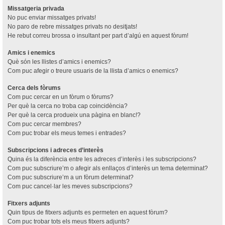
Missatgeria privada
No puc enviar missatges privats!
No paro de rebre missatges privats no desitjats!
He rebut correu brossa o insultant per part d’algú en aquest fòrum!
Amics i enemics
Què són les llistes d’amics i enemics?
Com puc afegir o treure usuaris de la llista d’amics o enemics?
Cerca dels fòrums
Com puc cercar en un fòrum o fòrums?
Per què la cerca no troba cap coincidència?
Per què la cerca produeix una pàgina en blanc!?
Com puc cercar membres?
Com puc trobar els meus temes i entrades?
Subscripcions i adreces d’interès
Quina és la diferència entre les adreces d’interès i les subscripcions?
Com puc subscriure’m o afegir als enllaços d’interès un tema determinat?
Com puc subscriure’m a un fòrum determinat?
Com puc cancel·lar les meves subscripcions?
Fitxers adjunts
Quin tipus de fitxers adjunts es permeten en aquest fòrum?
Com puc trobar tots els meus fitxers adjunts?