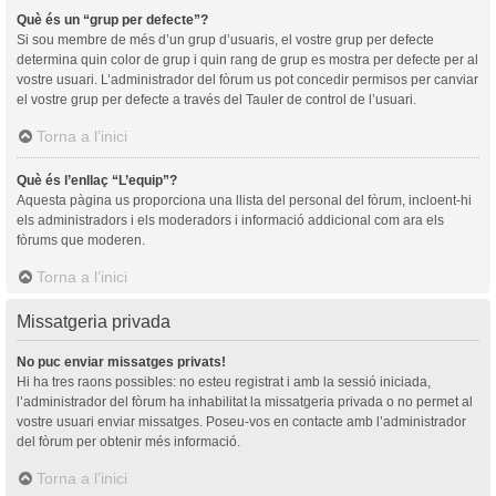
Què és un “grup per defecte”?
Si sou membre de més d’un grup d’usuaris, el vostre grup per defecte
determina quin color de grup i quin rang de grup es mostra per defecte per al
vostre usuari. L’administrador del fòrum us pot concedir permisos per canviar
el vostre grup per defecte a través del Tauler de control de l’usuari.
Torna a l’inici
Què és l’enllaç “L’equip”?
Aquesta pàgina us proporciona una llista del personal del fòrum, incloent-hi
els administradors i els moderadors i informació addicional com ara els
fòrums que moderen.
Torna a l’inici
Missatgeria privada
No puc enviar missatges privats!
Hi ha tres raons possibles: no esteu registrat i amb la sessió iniciada,
l’administrador del fòrum ha inhabilitat la missatgeria privada o no permet al
vostre usuari enviar missatges. Poseu-vos en contacte amb l’administrador
del fòrum per obtenir més informació.
Torna a l’inici