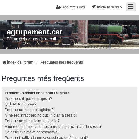
Registreu-vos
Inicia la sessió
agrupament.cat
Fòrum dels grups de treball
Índex del fòrum
Preguntes més freqüents
Preguntes més freqüents
Problemes d’inici de sessió i registre
Per què cal que em registri?
Què és el COPPA?
Per què no em puc registrar?
M’he registrat però no puc iniciar la sessió!
Per què no puc iniciar la sessió?
Vaig registrar-me fa temps però ja no puc iniciar la sessió!
He perdut la meva contrasenya!
Per què finalitza la meva sessió automàticament?