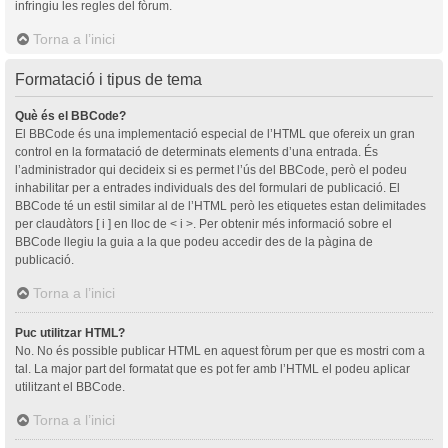
infringiu les regles del fòrum.
Torna a l’inici
Formatació i tipus de tema
Què és el BBCode?
El BBCode és una implementació especial de l’HTML que ofereix un gran
control en la formatació de determinats elements d’una entrada. És
l’administrador qui decideix si es permet l’ús del BBCode, però el podeu
inhabilitar per a entrades individuals des del formulari de publicació. El
BBCode té un estil similar al de l’HTML però les etiquetes estan delimitades
per claudàtors [ i ] en lloc de < i >. Per obtenir més informació sobre el
BBCode llegiu la guia a la que podeu accedir des de la pàgina de
publicació.
Torna a l’inici
Puc utilitzar HTML?
No. No és possible publicar HTML en aquest fòrum per que es mostri com a
tal. La major part del formatat que es pot fer amb l’HTML el podeu aplicar
utilitzant el BBCode.
Torna a l’inici