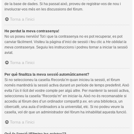
de la base de dades. Si ha passat això, proveu de registrar-vos de nou i
involucrar-vos més en les discussions del fòrum.
Torna a l’inici
He perdut la meva contrasenya!
No us poseu nerviós! Tot i que la contrasenya no es pot recuperar, es pot
canviar fàcilment. Visiteu la pàgina d’inici de sessió i feu clic a
He oblidat la
meva contrasenya
. Seguiu les instruccions i podreu tornar a iniciar la sessió
aviat.
Torna a l’inici
Per què finalitza la meva sessió automàticament?
Si no seleccioneu la casella
Recorda’m
quan inicieu la sessió, el fòrum
només mantindrà la sessió activa durant un període de temps predefinit. Això
evita l’ús il·lícit del vostre compte per algú altre. Per mantenir la sessió activa,
seleccioneu la casella “Recorda’m” en iniciar-la. Això no és recomanable si
accediu al fòrum des d’un ordinador compartit p.ex. en una biblioteca, un
cibercafè, una aula d’ordinadors a la universitat, etc. Si no podeu veure la
casella, vol dir que un administrador del fòrum ha inhabilitat aquesta funció.
Torna a l’inici
Què fa l’opció “Elimina les galetes”?