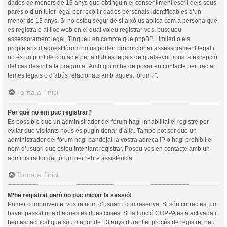
dades de menors de 13 anys que obtinguin el consentiment escrit dels seus
pares o d’un tutor legal per recollir dades personals identificables d’un
menor de 13 anys. Si no esteu segur de si això us aplica com a persona que
es registra o al lloc web en el qual voleu registrar-vos, busqueu
assessorament legal. Tingueu en compte que phpBB Limited o els
propietaris d’aquest fòrum no us poden proporcionar assessorament legal i
no és un punt de contacte per a dubtes legals de qualsevol tipus, a excepció
del cas descrit a la pregunta “Amb qui m’he de posar en contacte per tractar
temes legals o d’abús relacionats amb aquest fòrum?”.
Torna a l’inici
Per què no em puc registrar?
És possible que un administrador del fòrum hagi inhabilitat el registre per
evitar que visitants nous es pugin donar d’alta. També pot ser que un
administrador del fòrum hagi bandejat la vostra adreça IP o hagi prohibit el
nom d’usuari que esteu intentant registrar. Poseu-vos en contacte amb un
administrador del fòrum per rebre assistència.
Torna a l’inici
M’he registrat però no puc iniciar la sessió!
Primer comproveu el vostre nom d’usuari i contrasenya. Si són correctes, pot
haver passat una d’aquestes dues coses. Si la funció COPPA està activada i
heu especificat que sou menor de 13 anys durant el procés de registre, heu