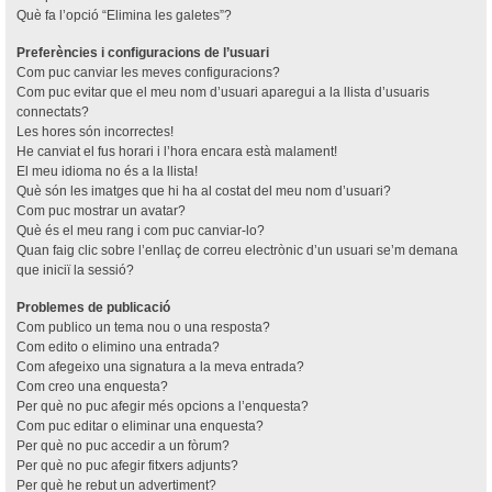
Què fa l’opció “Elimina les galetes”?
Preferències i configuracions de l’usuari
Com puc canviar les meves configuracions?
Com puc evitar que el meu nom d’usuari aparegui a la llista d’usuaris
connectats?
Les hores són incorrectes!
He canviat el fus horari i l’hora encara està malament!
El meu idioma no és a la llista!
Què són les imatges que hi ha al costat del meu nom d’usuari?
Com puc mostrar un avatar?
Què és el meu rang i com puc canviar-lo?
Quan faig clic sobre l’enllaç de correu electrònic d’un usuari se’m demana
que iniciï la sessió?
Problemes de publicació
Com publico un tema nou o una resposta?
Com edito o elimino una entrada?
Com afegeixo una signatura a la meva entrada?
Com creo una enquesta?
Per què no puc afegir més opcions a l’enquesta?
Com puc editar o eliminar una enquesta?
Per què no puc accedir a un fòrum?
Per què no puc afegir fitxers adjunts?
Per què he rebut un advertiment?