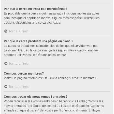
Per què la cerca no troba cap coincidència?
És probable que la cerca sigui massa vaga i inclogui moltes paraules
comunes que el phpBB no indexa. Sigueu més específic i utilitzeu les
opcions disponibles a la cerca avançada.
Torna a l’inici
Per què la cerca produeix una pàgina en blanc!?
La cerca ha trobat més coincidències de les que el servidor web pot
gestionar. Utilitzeu la cerca avançada i sigueu més especific amb les
paraules utilitzades i els fòrums on cal cercar.
Torna a l’inici
Com puc cercar membres?
Visiteu la pàgina “Membres” i feu clic a l’enllaç “Cerca un membre”.
Torna a l’inici
Com puc trobar els meus temes i entrades?
Podeu recuperar les vostres entrades o bé fent clic a l’enllaç “Mostra les
meves entrades” del Tauler de control de l’usuari o bé l’enllaç “Cerca les
entrades d’aquest usuari” del vostre perfil o fent clic al menú “Enllaços