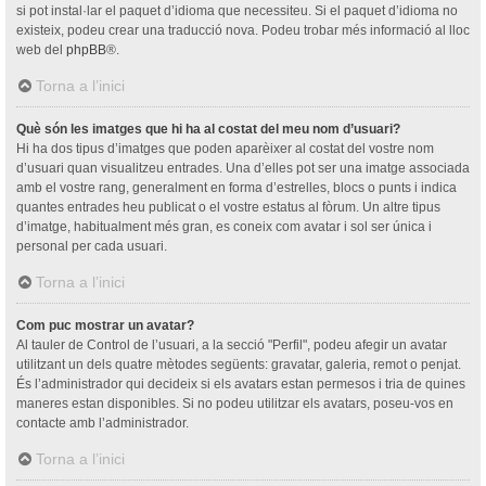
si pot instal·lar el paquet d’idioma que necessiteu. Si el paquet d’idioma no
existeix, podeu crear una traducció nova. Podeu trobar més informació al lloc
web del
phpBB
®.
Torna a l’inici
Què són les imatges que hi ha al costat del meu nom d’usuari?
Hi ha dos tipus d’imatges que poden aparèixer al costat del vostre nom
d’usuari quan visualitzeu entrades. Una d’elles pot ser una imatge associada
amb el vostre rang, generalment en forma d’estrelles, blocs o punts i indica
quantes entrades heu publicat o el vostre estatus al fòrum. Un altre tipus
d’imatge, habitualment més gran, es coneix com avatar i sol ser única i
personal per cada usuari.
Torna a l’inici
Com puc mostrar un avatar?
Al tauler de Control de l’usuari, a la secció "Perfil", podeu afegir un avatar
utilitzant un dels quatre mètodes següents: gravatar, galeria, remot o penjat.
És l’administrador qui decideix si els avatars estan permesos i tria de quines
maneres estan disponibles. Si no podeu utilitzar els avatars, poseu-vos en
contacte amb l’administrador.
Torna a l’inici