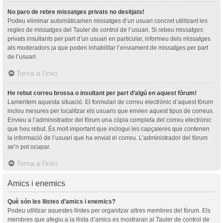
No paro de rebre missatges privats no desitjats!
Podeu eliminar automàticamen missatges d’un usuari concret utilitzant les
regles de missatges del Tauler de control de l’usuari. Si rebeu missatges
privats insultants per part d’un usuari en particular, informeu dels missatges
als moderadors ja que poden inhabilitar l’enviament de missatges per part
de l’usuari.
Torna a l’inici
He rebut correu brossa o insultant per part d’algú en aquest fòrum!
Lamentem aquesta situació. El formulari de correu electrònic d’aquest fòrum
inclou mesures per localitzar els usuaris que envien aquest tipus de correus.
Envieu a l’administrador del fòrum una còpia completa del correu electrònic
que heu rebut. És molt important que inclogui les capçaleres que contenen
la informació de l’usuari que ha enviat el correu. L’administrador del fòrum
se’n pot ocupar.
Torna a l’inici
Amics i enemics
Què són les llistes d’amics i enemics?
Podeu utilitzar aquestes llistes per organitzar altres membres del fòrum. Els
membres que afegiu a la llista d’amics es mostraran al Tauler de control de