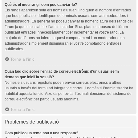
Què és el meu rang i com puc canviar-lo?
Els rangs apareixen sota els noms d’usuari i indiquen el nombre d’entrades
que heu publicat o identifiquen determinats usuaris com ara moderadors i
administradors. En general no podeu canviar la nomenclatura dels rangs del
fòrum ja que els estableix l’administrador. Si us plau, no abuseu del fòrum
publicant entrades innecessàriament per incrementar el vostre rang. La
majoria de fòrums no toleren aquest comportament i un moderador o un
administrador simplement disminuiran el vostre comptador d’entrades
publicades.
Torna a l’inici
Quan faig clic sobre l’enllaç de correu electrònic d’un usuari se’m
demana que iniciï la sessió?
Només els usuaris registrats poden enviar correus electrònics a altres
usuaris a través del formulari integrat de correu, i només si l’administrador ha
habilitat aquesta funció. Això és per evitar l’ús malintencionat del sistema de
correu electrònic per part d’usuaris anònims.
Torna a l’inici
Problemes de publicació
Com publico un tema nou o una resposta?