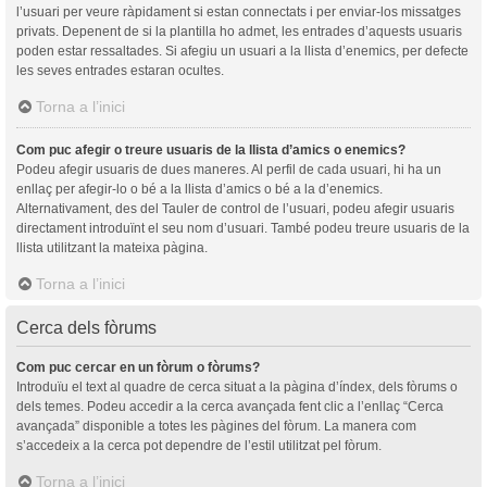
l’usuari per veure ràpidament si estan connectats i per enviar-los missatges
privats. Depenent de si la plantilla ho admet, les entrades d’aquests usuaris
poden estar ressaltades. Si afegiu un usuari a la llista d’enemics, per defecte
les seves entrades estaran ocultes.
Torna a l’inici
Com puc afegir o treure usuaris de la llista d’amics o enemics?
Podeu afegir usuaris de dues maneres. Al perfil de cada usuari, hi ha un
enllaç per afegir-lo o bé a la llista d’amics o bé a la d’enemics.
Alternativament, des del Tauler de control de l’usuari, podeu afegir usuaris
directament introduïnt el seu nom d’usuari. També podeu treure usuaris de la
llista utilitzant la mateixa pàgina.
Torna a l’inici
Cerca dels fòrums
Com puc cercar en un fòrum o fòrums?
Introduïu el text al quadre de cerca situat a la pàgina d’índex, dels fòrums o
dels temes. Podeu accedir a la cerca avançada fent clic a l’enllaç “Cerca
avançada” disponible a totes les pàgines del fòrum. La manera com
s’accedeix a la cerca pot dependre de l’estil utilitzat pel fòrum.
Torna a l’inici