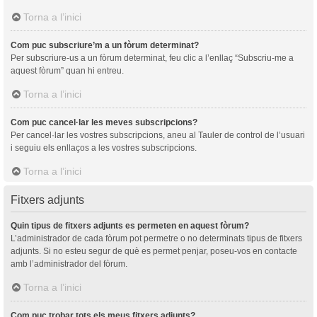
Torna a l’inici
Com puc subscriure’m a un fòrum determinat?
Per subscriure-us a un fòrum determinat, feu clic a l’enllaç “Subscriu-me a
aquest fòrum” quan hi entreu.
Torna a l’inici
Com puc cancel·lar les meves subscripcions?
Per cancel·lar les vostres subscripcions, aneu al Tauler de control de l’usuari
i seguiu els enllaços a les vostres subscripcions.
Torna a l’inici
Fitxers adjunts
Quin tipus de fitxers adjunts es permeten en aquest fòrum?
L’administrador de cada fòrum pot permetre o no determinats tipus de fitxers
adjunts. Si no esteu segur de què es permet penjar, poseu-vos en contacte
amb l’administrador del fòrum.
Torna a l’inici
Com puc trobar tots els meus fitxers adjunts?