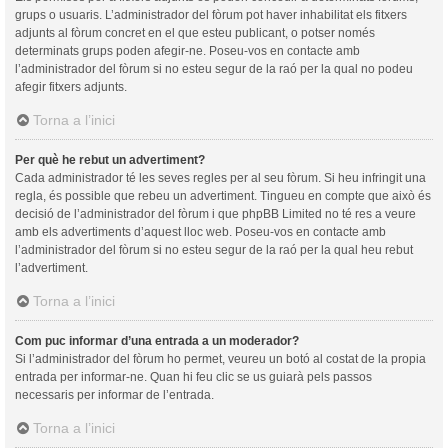
grups o usuaris. L’administrador del fòrum pot haver inhabilitat els fitxers
adjunts al fòrum concret en el que esteu publicant, o potser només
determinats grups poden afegir-ne. Poseu-vos en contacte amb
l’administrador del fòrum si no esteu segur de la raó per la qual no podeu
afegir fitxers adjunts.
Torna a l’inici
Per què he rebut un advertiment?
Cada administrador té les seves regles per al seu fòrum. Si heu infringit una
regla, és possible que rebeu un advertiment. Tingueu en compte que això és
decisió de l’administrador del fòrum i que phpBB Limited no té res a veure
amb els advertiments d’aquest lloc web. Poseu-vos en contacte amb
l’administrador del fòrum si no esteu segur de la raó per la qual heu rebut
l’advertiment.
Torna a l’inici
Com puc informar d’una entrada a un moderador?
Si l’administrador del fòrum ho permet, veureu un botó al costat de la propia
entrada per informar-ne. Quan hi feu clic se us guiarà pels passos
necessaris per informar de l’entrada.
Torna a l’inici