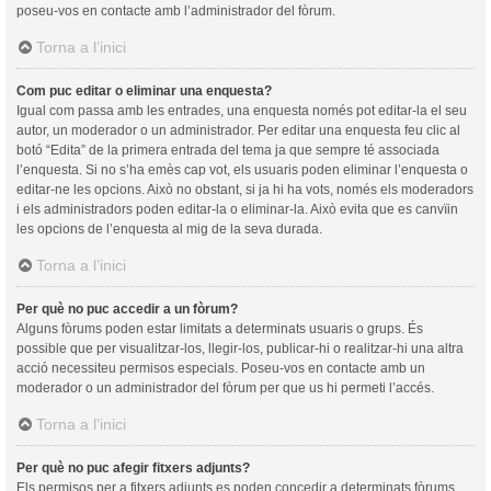
poseu-vos en contacte amb l’administrador del fòrum.
Torna a l’inici
Com puc editar o eliminar una enquesta?
Igual com passa amb les entrades, una enquesta només pot editar-la el seu
autor, un moderador o un administrador. Per editar una enquesta feu clic al
botó “Edita” de la primera entrada del tema ja que sempre té associada
l’enquesta. Si no s’ha emès cap vot, els usuaris poden eliminar l’enquesta o
editar-ne les opcions. Això no obstant, si ja hi ha vots, només els moderadors
i els administradors poden editar-la o eliminar-la. Això evita que es canvïin
les opcions de l’enquesta al mig de la seva durada.
Torna a l’inici
Per què no puc accedir a un fòrum?
Alguns fòrums poden estar limitats a determinats usuaris o grups. És
possible que per visualitzar-los, llegir-los, publicar-hi o realitzar-hi una altra
acció necessiteu permisos especials. Poseu-vos en contacte amb un
moderador o un administrador del fòrum per que us hi permeti l’accés.
Torna a l’inici
Per què no puc afegir fitxers adjunts?
Els permisos per a fitxers adjunts es poden concedir a determinats fòrums,