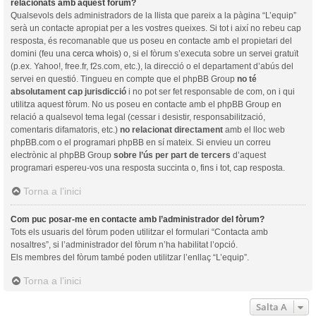
relacionats amb aquest fòrum?
Qualsevols dels administradors de la llista que pareix a la pàgina “L’equip”
serà un contacte apropiat per a les vostres queixes. Si tot i així no rebeu cap
resposta, és recomanable que us poseu en contacte amb el propietari del
domini (feu una
cerca whois
) o, si el fòrum s’executa sobre un servei gratuït
(p.ex. Yahoo!, free.fr, f2s.com, etc.), la direcció o el departament d’abús del
servei en questió. Tingueu en compte que el phpBB Group
no té
absolutament cap jurisdicció
i no pot ser fet responsable de com, on i qui
utilitza aquest fòrum. No us poseu en contacte amb el phpBB Group en
relació a qualsevol tema legal (cessar i desistir, responsabilització,
comentaris difamatoris, etc.)
no relacionat directament
amb el lloc web
phpBB.com o el programari phpBB en sí mateix. Si envieu un correu
electrònic al phpBB Group
sobre l’ús per part de tercers
d’aquest
programari espereu-vos una resposta succinta o, fins i tot, cap resposta.
Torna a l’inici
Com puc posar-me en contacte amb l’administrador del fòrum?
Tots els usuaris del fòrum poden utilitzar el formulari “Contacta amb
nosaltres”, si l’administrador del fòrum n’ha habilitat l’opció.
Els membres del fòrum també poden utilitzar l’enllaç “L’equip”.
Torna a l’inici
Salta A