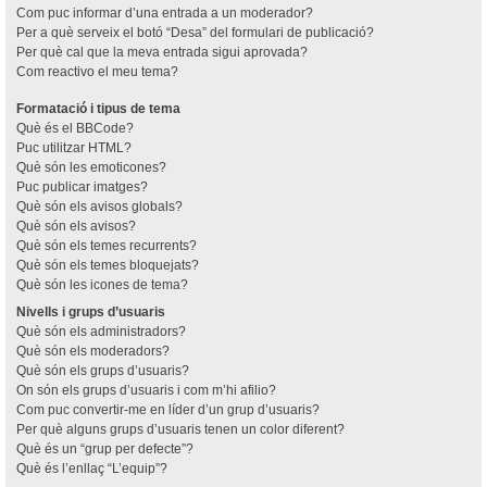
Com puc informar d’una entrada a un moderador?
Per a què serveix el botó “Desa” del formulari de publicació?
Per què cal que la meva entrada sigui aprovada?
Com reactivo el meu tema?
Formatació i tipus de tema
Què és el BBCode?
Puc utilitzar HTML?
Què són les emoticones?
Puc publicar imatges?
Què són els avisos globals?
Què són els avisos?
Què són els temes recurrents?
Què són els temes bloquejats?
Què són les icones de tema?
Nivells i grups d’usuaris
Què són els administradors?
Què són els moderadors?
Què són els grups d’usuaris?
On són els grups d’usuaris i com m’hi afilio?
Com puc convertir-me en líder d’un grup d’usuaris?
Per què alguns grups d’usuaris tenen un color diferent?
Què és un “grup per defecte”?
Què és l’enllaç “L’equip”?