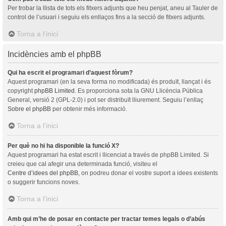
Per trobar la llista de tots els fitxers adjunts que heu penjat, aneu al Tauler de
control de l’usuari i seguiu els enllaços fins a la secció de fitxers adjunts.
Torna a l’inici
Incidències amb el phpBB
Qui ha escrit el programari d’aquest fòrum?
Aquest programari (en la seva forma no modificada) és produït, llançat i és
copyright
phpBB Limited
. Es proporciona sota la GNU Llicència Pública
General, versió 2 (GPL-2.0) i pot ser distribuït lliurement. Seguiu l’enllaç
Sobre el phpBB
per obtenir més informació.
Torna a l’inici
Per què no hi ha disponible la funció X?
Aquest programari ha estat escrit i llicenciat a través de phpBB Limited. Si
creieu que cal afegir una determinada funció, visiteu el
Centre d’idees del phpBB
, on podreu donar el vostre suport a idees existents
o suggerir funcions noves.
Torna a l’inici
Amb qui m’he de posar en contacte per tractar temes legals o d’abús