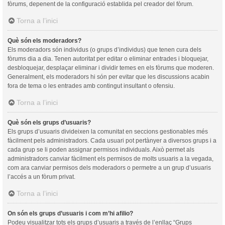
fòrums, depenent de la configuració establida pel creador del fòrum.
Torna a l’inici
Què són els moderadors?
Els moderadors són individus (o grups d’individus) que tenen cura dels
fòrums dia a dia. Tenen autoritat per editar o eliminar entrades i bloquejar,
desbloquejar, desplaçar eliminar i dividir temes en els fòrums que moderen.
Generalment, els moderadors hi són per evitar que les discussions acabin
fora de tema o les entrades amb contingut insultant o ofensiu.
Torna a l’inici
Què són els grups d’usuaris?
Els grups d’usuaris divideixen la comunitat en seccions gestionables més
fàcilment pels administradors. Cada usuari pot pertànyer a diversos grups i a
cada grup se li poden assignar permisos individuals. Això permet als
administradors canviar fàcilment els permisos de molts usuaris a la vegada,
com ara canviar permisos dels moderadors o permetre a un grup d’usuaris
l’accés a un fòrum privat.
Torna a l’inici
On són els grups d’usuaris i com m’hi afilio?
Podeu visualitzar tots els grups d’usuaris a través de l’enllaç “Grups