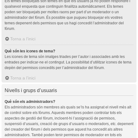
Els temes bloquejats són temes en què els usuaris ja no poden respondre i
qualsevol enquesta que continguin finalitza automàticament. Els temes
poden ser bloquejats per moltes raons per part d’un moderador o un
administrador del fòrum. És possible que pugueu bloquejar els vostres
temes depenent dels permisos que us hagi concedit l’administrador del
fòrum.
Torna a l’inici
Què són les icones de tema?
Les icones de tema són imatges triades per l’autor i associades amb les
entrades per indicar-ne el contingut. La possibilitat d’utilitzar icones de tema
depèn del permisos concedits per l’administrador del fòrum.
Torna a l’inici
Nivells i grups d’usuaris
Què són els administradors?
Els administradors són membres als quals se’ls ha assignat el nivell més alt
de control sobre els fòrums. Aquests membres poden controlar tots els
aspectes de gestió del fòrum, incloent-hi l’assignació de permisos,
suspensió d’usuaris, creació de grups d’usuaris o moderadors, etc. depenent
del creador del fòrum i dels permisos que aquest ha concedit als altres
administradors. També poden tenir permisos de moderador en tots els