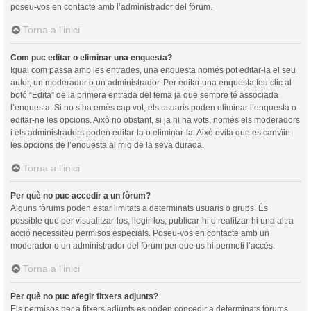
poseu-vos en contacte amb l’administrador del fòrum.
Torna a l’inici
Com puc editar o eliminar una enquesta?
Igual com passa amb les entrades, una enquesta només pot editar-la el seu
autor, un moderador o un administrador. Per editar una enquesta feu clic al
botó “Edita” de la primera entrada del tema ja que sempre té associada
l’enquesta. Si no s’ha emès cap vot, els usuaris poden eliminar l’enquesta o
editar-ne les opcions. Això no obstant, si ja hi ha vots, només els moderadors
i els administradors poden editar-la o eliminar-la. Això evita que es canvïin
les opcions de l’enquesta al mig de la seva durada.
Torna a l’inici
Per què no puc accedir a un fòrum?
Alguns fòrums poden estar limitats a determinats usuaris o grups. És
possible que per visualitzar-los, llegir-los, publicar-hi o realitzar-hi una altra
acció necessiteu permisos especials. Poseu-vos en contacte amb un
moderador o un administrador del fòrum per que us hi permeti l’accés.
Torna a l’inici
Per què no puc afegir fitxers adjunts?
Els permisos per a fitxers adjunts es poden concedir a determinats fòrums,