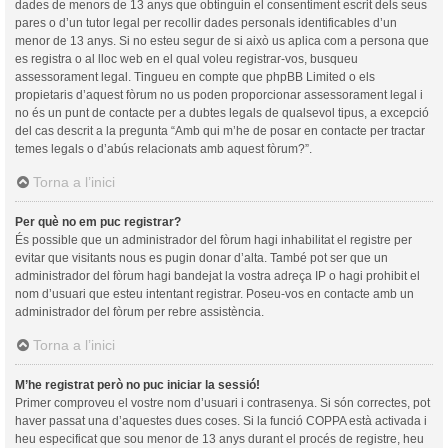
dades de menors de 13 anys que obtinguin el consentiment escrit dels seus
pares o d’un tutor legal per recollir dades personals identificables d’un
menor de 13 anys. Si no esteu segur de si això us aplica com a persona que
es registra o al lloc web en el qual voleu registrar-vos, busqueu
assessorament legal. Tingueu en compte que phpBB Limited o els
propietaris d’aquest fòrum no us poden proporcionar assessorament legal i
no és un punt de contacte per a dubtes legals de qualsevol tipus, a excepció
del cas descrit a la pregunta “Amb qui m’he de posar en contacte per tractar
temes legals o d’abús relacionats amb aquest fòrum?”.
Torna a l’inici
Per què no em puc registrar?
És possible que un administrador del fòrum hagi inhabilitat el registre per
evitar que visitants nous es pugin donar d’alta. També pot ser que un
administrador del fòrum hagi bandejat la vostra adreça IP o hagi prohibit el
nom d’usuari que esteu intentant registrar. Poseu-vos en contacte amb un
administrador del fòrum per rebre assistència.
Torna a l’inici
M’he registrat però no puc iniciar la sessió!
Primer comproveu el vostre nom d’usuari i contrasenya. Si són correctes, pot
haver passat una d’aquestes dues coses. Si la funció COPPA està activada i
heu especificat que sou menor de 13 anys durant el procés de registre, heu