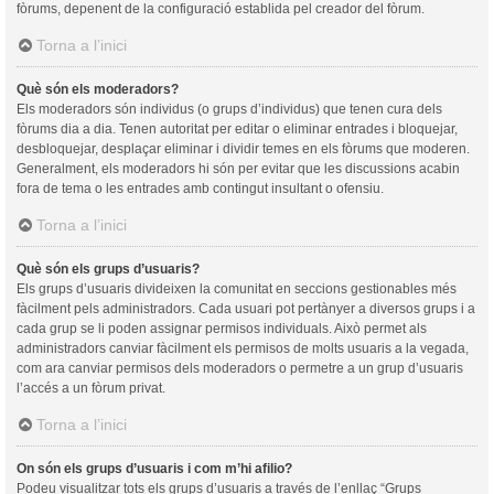
fòrums, depenent de la configuració establida pel creador del fòrum.
Torna a l’inici
Què són els moderadors?
Els moderadors són individus (o grups d’individus) que tenen cura dels
fòrums dia a dia. Tenen autoritat per editar o eliminar entrades i bloquejar,
desbloquejar, desplaçar eliminar i dividir temes en els fòrums que moderen.
Generalment, els moderadors hi són per evitar que les discussions acabin
fora de tema o les entrades amb contingut insultant o ofensiu.
Torna a l’inici
Què són els grups d’usuaris?
Els grups d’usuaris divideixen la comunitat en seccions gestionables més
fàcilment pels administradors. Cada usuari pot pertànyer a diversos grups i a
cada grup se li poden assignar permisos individuals. Això permet als
administradors canviar fàcilment els permisos de molts usuaris a la vegada,
com ara canviar permisos dels moderadors o permetre a un grup d’usuaris
l’accés a un fòrum privat.
Torna a l’inici
On són els grups d’usuaris i com m’hi afilio?
Podeu visualitzar tots els grups d’usuaris a través de l’enllaç “Grups