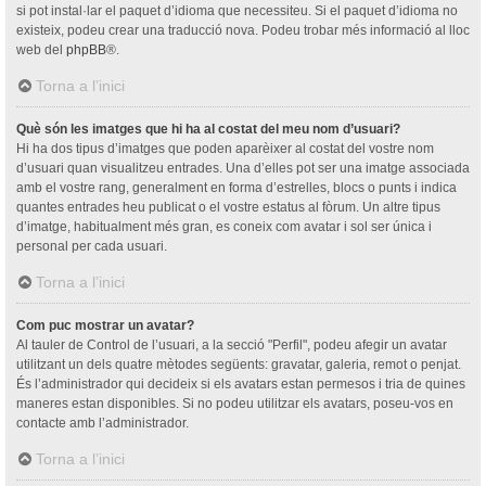
si pot instal·lar el paquet d’idioma que necessiteu. Si el paquet d’idioma no
existeix, podeu crear una traducció nova. Podeu trobar més informació al lloc
web del
phpBB
®.
Torna a l’inici
Què són les imatges que hi ha al costat del meu nom d’usuari?
Hi ha dos tipus d’imatges que poden aparèixer al costat del vostre nom
d’usuari quan visualitzeu entrades. Una d’elles pot ser una imatge associada
amb el vostre rang, generalment en forma d’estrelles, blocs o punts i indica
quantes entrades heu publicat o el vostre estatus al fòrum. Un altre tipus
d’imatge, habitualment més gran, es coneix com avatar i sol ser única i
personal per cada usuari.
Torna a l’inici
Com puc mostrar un avatar?
Al tauler de Control de l’usuari, a la secció "Perfil", podeu afegir un avatar
utilitzant un dels quatre mètodes següents: gravatar, galeria, remot o penjat.
És l’administrador qui decideix si els avatars estan permesos i tria de quines
maneres estan disponibles. Si no podeu utilitzar els avatars, poseu-vos en
contacte amb l’administrador.
Torna a l’inici