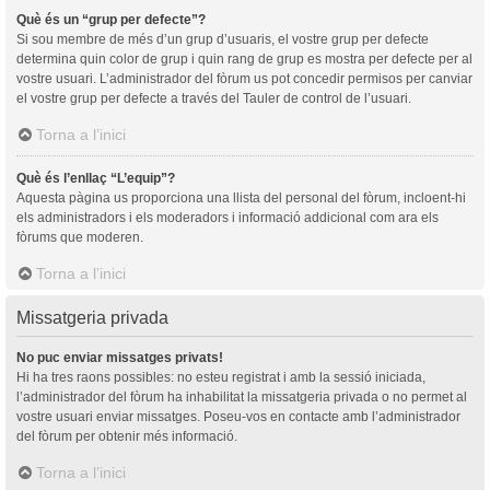
Què és un “grup per defecte”?
Si sou membre de més d’un grup d’usuaris, el vostre grup per defecte
determina quin color de grup i quin rang de grup es mostra per defecte per al
vostre usuari. L’administrador del fòrum us pot concedir permisos per canviar
el vostre grup per defecte a través del Tauler de control de l’usuari.
Torna a l’inici
Què és l’enllaç “L’equip”?
Aquesta pàgina us proporciona una llista del personal del fòrum, incloent-hi
els administradors i els moderadors i informació addicional com ara els
fòrums que moderen.
Torna a l’inici
Missatgeria privada
No puc enviar missatges privats!
Hi ha tres raons possibles: no esteu registrat i amb la sessió iniciada,
l’administrador del fòrum ha inhabilitat la missatgeria privada o no permet al
vostre usuari enviar missatges. Poseu-vos en contacte amb l’administrador
del fòrum per obtenir més informació.
Torna a l’inici