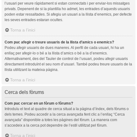
l’usuari per veure ràpidament si estan connectats i per enviar-los missatges
privats. Depenent de si la plantilla ho admet, les entrades d’aquests usuaris
poden estar ressaltades. Si afegiu un usuari a la llista d’enemics, per defecte
les seves entrades estaran ocultes.
Torna a l’inici
Com puc afegir o treure usuaris de la llista d’amics o enemics?
Podeu afegir usuaris de dues maneres. Al perfil de cada usuari, hi ha un
enllaç per afegir-lo o bé a la llista d’amics o bé a la d’enemics.
Alternativament, des del Tauler de control de l’usuari, podeu afegir usuaris
directament introduïnt el seu nom d’usuari. També podeu treure usuaris de la
llista utilitzant la mateixa pàgina.
Torna a l’inici
Cerca dels fòrums
Com puc cercar en un fòrum o fòrums?
Introduïu el text al quadre de cerca situat a la pàgina d’índex, dels fòrums o
dels temes. Podeu accedir a la cerca avançada fent clic a l’enllaç “Cerca
avançada” disponible a totes les pàgines del fòrum. La manera com
s’accedeix a la cerca pot dependre de l’estil utilitzat pel fòrum.
Torna a l’inici