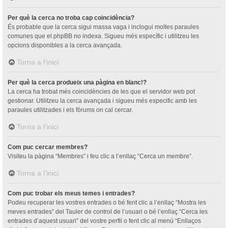
Per què la cerca no troba cap coincidència?
És probable que la cerca sigui massa vaga i inclogui moltes paraules
comunes que el phpBB no indexa. Sigueu més específic i utilitzeu les
opcions disponibles a la cerca avançada.
Torna a l’inici
Per què la cerca produeix una pàgina en blanc!?
La cerca ha trobat més coincidències de les que el servidor web pot
gestionar. Utilitzeu la cerca avançada i sigueu més especific amb les
paraules utilitzades i els fòrums on cal cercar.
Torna a l’inici
Com puc cercar membres?
Visiteu la pàgina “Membres” i feu clic a l’enllaç “Cerca un membre”.
Torna a l’inici
Com puc trobar els meus temes i entrades?
Podeu recuperar les vostres entrades o bé fent clic a l’enllaç “Mostra les
meves entrades” del Tauler de control de l’usuari o bé l’enllaç “Cerca les
entrades d’aquest usuari” del vostre perfil o fent clic al menú “Enllaços