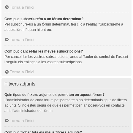
Torna a l’inici
Com puc subscriure’m a un fòrum determinat?
Per subscriure-us a un fòrum determinat, feu clic a l’enllaç “Subscriu-me a
aquest fòrum” quan hi entreu.
Torna a l’inici
Com puc cancel·lar les meves subscripcions?
Per cancel·lar les vostres subscripcions, aneu al Tauler de control de l’usuari
i seguiu els enllaços a les vostres subscripcions.
Torna a l’inici
Fitxers adjunts
Quin tipus de fitxers adjunts es permeten en aquest fòrum?
L’administrador de cada fòrum pot permetre o no determinats tipus de fitxers
adjunts. Si no esteu segur de què es permet penjar, poseu-vos en contacte
amb l’administrador del fòrum.
Torna a l’inici
Com puc trobar tots els meus fitxers adjunts?