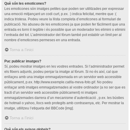
Què són les emoticones?
Les emoticones són imatges petites que poden ser utilitzades per expressar
una emoció mitjançant un codi curt, p.ex. :) indica felicitat, mentre que :(
indica tristesa. Podeu veure la llista completa d’emoticones al formulari de
publicació. No abuseu de les emoticones ja que poden fer fàcilment que una
entrada es torni il·legible i és possible que un moderador les elimini o elimini
l’entrada del tot. L’administrador del fòrum també pot establir un límit per al
nombre d’emoticones permeses en una entrada.
Torna a l’inici
Puc publicar imatges?
Sí, podeu mostrar imatges en les vostres entrades. Si l’administrador permet
els fitxers adjunts, podeu penjar la imatge al fòrum. Si no és així, cal que
enllaçeu amb una imatge emmagatzemada en un servidor web accessible
públicament, p.ex. http://www.exemple.cat/la-meva-foto.gif. No podeu
enllaçar amb imatges emmagatzemades al vostre ordinador (a no ser que es
tracti d’un servidor web accessible públicament) ni imatges
emmagatzemades darrera d’un mecanisme d’autenticació , p.ex. les bústies
de hotmail o yahoo, llocs web protegits amb contrasenya, etc. Per mostrar la
imatge, utilitzeu l’etiqueta del BBCode [img].
Torna a l’inici
Què són els avisos globals?