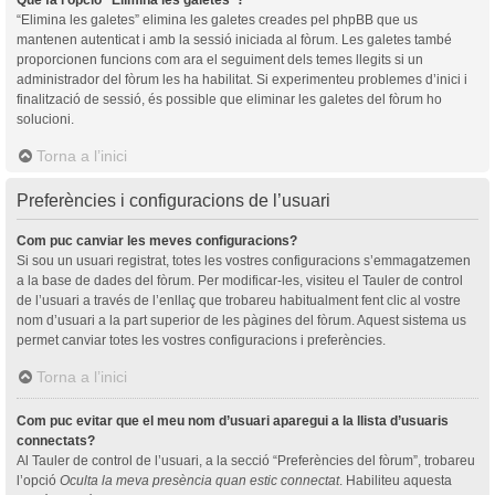
“Elimina les galetes” elimina les galetes creades pel phpBB que us
mantenen autenticat i amb la sessió iniciada al fòrum. Les galetes també
proporcionen funcions com ara el seguiment dels temes llegits si un
administrador del fòrum les ha habilitat. Si experimenteu problemes d’inici i
finalització de sessió, és possible que eliminar les galetes del fòrum ho
solucioni.
Torna a l’inici
Preferències i configuracions de l’usuari
Com puc canviar les meves configuracions?
Si sou un usuari registrat, totes les vostres configuracions s’emmagatzemen
a la base de dades del fòrum. Per modificar-les, visiteu el Tauler de control
de l’usuari a través de l’enllaç que trobareu habitualment fent clic al vostre
nom d’usuari a la part superior de les pàgines del fòrum. Aquest sistema us
permet canviar totes les vostres configuracions i preferències.
Torna a l’inici
Com puc evitar que el meu nom d’usuari aparegui a la llista d’usuaris
connectats?
Al Tauler de control de l’usuari, a la secció “Preferències del fòrum”, trobareu
l’opció
Oculta la meva presència quan estic connectat
. Habiliteu aquesta