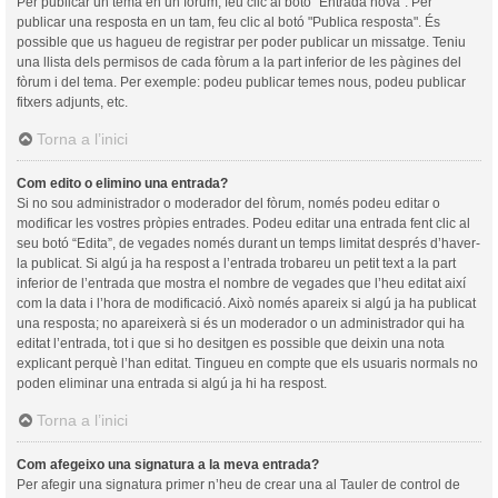
Per publicar un tema en un fòrum, feu clic al botó "Entrada nova". Per
publicar una resposta en un tam, feu clic al botó "Publica resposta". És
possible que us hagueu de registrar per poder publicar un missatge. Teniu
una llista dels permisos de cada fòrum a la part inferior de les pàgines del
fòrum i del tema. Per exemple: podeu publicar temes nous, podeu publicar
fitxers adjunts, etc.
Torna a l’inici
Com edito o elimino una entrada?
Si no sou administrador o moderador del fòrum, només podeu editar o
modificar les vostres pròpies entrades. Podeu editar una entrada fent clic al
seu botó “Edita”, de vegades només durant un temps limitat després d’haver-
la publicat. Si algú ja ha respost a l’entrada trobareu un petit text a la part
inferior de l’entrada que mostra el nombre de vegades que l’heu editat així
com la data i l’hora de modificació. Això només apareix si algú ja ha publicat
una resposta; no apareixerà si és un moderador o un administrador qui ha
editat l’entrada, tot i que si ho desitgen es possible que deixin una nota
explicant perquè l’han editat. Tingueu en compte que els usuaris normals no
poden eliminar una entrada si algú ja hi ha respost.
Torna a l’inici
Com afegeixo una signatura a la meva entrada?
Per afegir una signatura primer n’heu de crear una al Tauler de control de