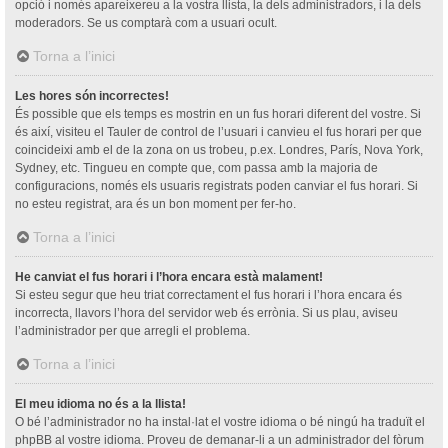
opció i només apareixereu a la vostra llista, la dels administradors, i la dels
moderadors. Se us comptarà com a usuari ocult.
Torna a l’inici
Les hores són incorrectes!
És possible que els temps es mostrin en un fus horari diferent del vostre. Si
és així, visiteu el Tauler de control de l’usuari i canvieu el fus horari per que
coincideixi amb el de la zona on us trobeu, p.ex. Londres, París, Nova York,
Sydney, etc. Tingueu en compte que, com passa amb la majoria de
configuracions, només els usuaris registrats poden canviar el fus horari. Si
no esteu registrat, ara és un bon moment per fer-ho.
Torna a l’inici
He canviat el fus horari i l’hora encara està malament!
Si esteu segur que heu triat correctament el fus horari i l’hora encara és
incorrecta, llavors l’hora del servidor web és errònia. Si us plau, aviseu
l’administrador per que arregli el problema.
Torna a l’inici
El meu idioma no és a la llista!
O bé l’administrador no ha instal·lat el vostre idioma o bé ningú ha traduït el
phpBB al vostre idioma. Proveu de demanar-li a un administrador del fòrum