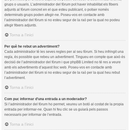
grups o usuaris. L’administrador del fòrum pot haver inhabilitat els fitxers
adjunts al fòrum concret en el que esteu publicant, o potser només
determinats grups poden afegir-ne. Poseu-vos en contacte amb
l’administrador del fòrum si no esteu segur de la raó per la qual no podeu
afegir fitxers adjunts.
Torna a l’inici
Per què he rebut un advertiment?
Cada administrador té les seves regles per al seu fòrum. Si heu infringit una
regla, és possible que rebeu un advertiment. Tingueu en compte que això és
decisió de l’administrador del fòrum i que phpBB Limited no té res a veure
amb els advertiments d’aquest lloc web. Poseu-vos en contacte amb
l’administrador del fòrum si no esteu segur de la raó per la qual heu rebut
l’advertiment.
Torna a l’inici
Com puc informar d’una entrada a un moderador?
Si l’administrador del fòrum ho permet, veureu un botó al costat de la propia
entrada per informar-ne. Quan hi feu clic se us guiarà pels passos
necessaris per informar de l’entrada.
Torna a l’inici