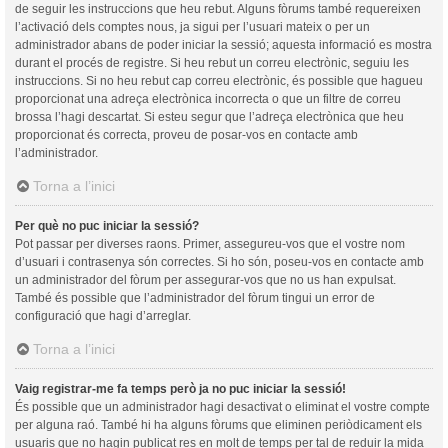
de seguir les instruccions que heu rebut. Alguns fòrums també requereixen
l’activació dels comptes nous, ja sigui per l’usuari mateix o per un
administrador abans de poder iniciar la sessió; aquesta informació es mostra
durant el procés de registre. Si heu rebut un correu electrònic, seguiu les
instruccions. Si no heu rebut cap correu electrònic, és possible que hagueu
proporcionat una adreça electrònica incorrecta o que un filtre de correu
brossa l’hagi descartat. Si esteu segur que l’adreça electrònica que heu
proporcionat és correcta, proveu de posar-vos en contacte amb
l’administrador.
Torna a l’inici
Per què no puc iniciar la sessió?
Pot passar per diverses raons. Primer, assegureu-vos que el vostre nom
d’usuari i contrasenya són correctes. Si ho són, poseu-vos en contacte amb
un administrador del fòrum per assegurar-vos que no us han expulsat.
També és possible que l’administrador del fòrum tingui un error de
configuració que hagi d’arreglar.
Torna a l’inici
Vaig registrar-me fa temps però ja no puc iniciar la sessió!
És possible que un administrador hagi desactivat o eliminat el vostre compte
per alguna raó. També hi ha alguns fòrums que eliminen periòdicament els
usuaris que no hagin publicat res en molt de temps per tal de reduir la mida