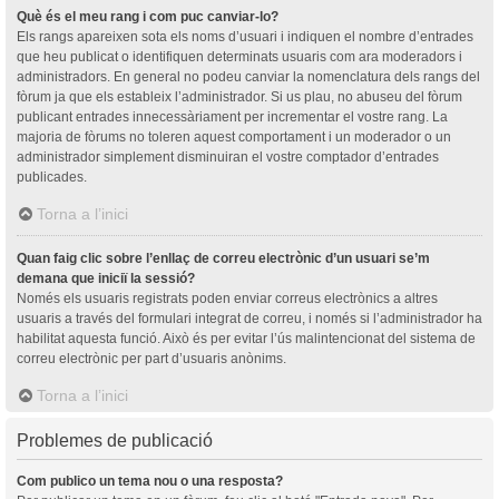
Què és el meu rang i com puc canviar-lo?
Els rangs apareixen sota els noms d’usuari i indiquen el nombre d’entrades
que heu publicat o identifiquen determinats usuaris com ara moderadors i
administradors. En general no podeu canviar la nomenclatura dels rangs del
fòrum ja que els estableix l’administrador. Si us plau, no abuseu del fòrum
publicant entrades innecessàriament per incrementar el vostre rang. La
majoria de fòrums no toleren aquest comportament i un moderador o un
administrador simplement disminuiran el vostre comptador d’entrades
publicades.
Torna a l’inici
Quan faig clic sobre l’enllaç de correu electrònic d’un usuari se’m
demana que iniciï la sessió?
Només els usuaris registrats poden enviar correus electrònics a altres
usuaris a través del formulari integrat de correu, i només si l’administrador ha
habilitat aquesta funció. Això és per evitar l’ús malintencionat del sistema de
correu electrònic per part d’usuaris anònims.
Torna a l’inici
Problemes de publicació
Com publico un tema nou o una resposta?