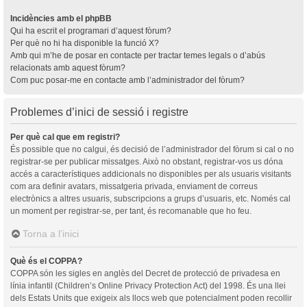
Incidències amb el phpBB
Qui ha escrit el programari d’aquest fòrum?
Per què no hi ha disponible la funció X?
Amb qui m’he de posar en contacte per tractar temes legals o d’abús
relacionats amb aquest fòrum?
Com puc posar-me en contacte amb l’administrador del fòrum?
Problemes d’inici de sessió i registre
Per què cal que em registri?
És possible que no calgui, és decisió de l’administrador del fòrum si cal o no
registrar-se per publicar missatges. Això no obstant, registrar-vos us dóna
accés a característiques addicionals no disponibles per als usuaris visitants
com ara definir avatars, missatgeria privada, enviament de correus
electrònics a altres usuaris, subscripcions a grups d’usuaris, etc. Només cal
un moment per registrar-se, per tant, és recomanable que ho feu.
Torna a l’inici
Què és el COPPA?
COPPA són les sigles en anglès del Decret de protecció de privadesa en
línia infantil (Children’s Online Privacy Protection Act) del 1998. És una llei
dels Estats Units que exigeix als llocs web que potencialment poden recollir