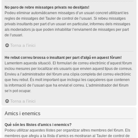
No paro de rebre missatges privats no desitjats!
Podeu eliminar automàticamen missatges d’un usuari concret utilitzant les
regles de missatges del Tauler de control de l’usuari. Si rebeu missatges
privats insultants per part d’un usuari en particular, informeu dels missatges
als moderadors ja que poden inhabilitar l’enviament de missatges per part
de l’usuari.
Torna a l’inici
He rebut correu brossa o insultant per part d’algú en aquest fòrum!
Lamentem aquesta situació. El formulari de correu electrònic d’aquest fòrum
inclou mesures per localitzar els usuaris que envien aquest tipus de correus.
Envieu a l’administrador del fòrum una còpia completa del correu electrònic
que heu rebut. És molt important que inclogui les capçaleres que contenen
la informació de l’usuari que ha enviat el correu. L’administrador del fòrum
se’n pot ocupar.
Torna a l’inici
Amics i enemics
Què són les llistes d’amics i enemics?
Podeu utilitzar aquestes llistes per organitzar altres membres del fòrum. Els
membres que afegiu a la llista d’amics es mostraran al Tauler de control de