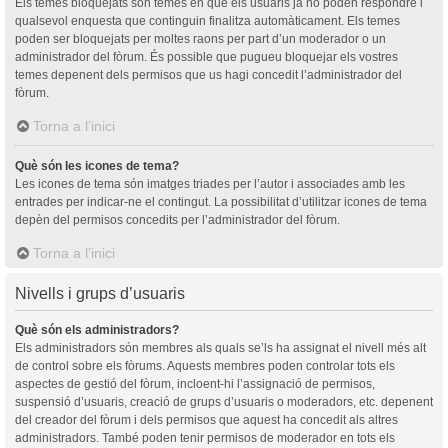
Els temes bloquejats són temes en què els usuaris ja no poden respondre i
qualsevol enquesta que continguin finalitza automàticament. Els temes
poden ser bloquejats per moltes raons per part d’un moderador o un
administrador del fòrum. És possible que pugueu bloquejar els vostres
temes depenent dels permisos que us hagi concedit l’administrador del
fòrum.
Torna a l’inici
Què són les icones de tema?
Les icones de tema són imatges triades per l’autor i associades amb les
entrades per indicar-ne el contingut. La possibilitat d’utilitzar icones de tema
depèn del permisos concedits per l’administrador del fòrum.
Torna a l’inici
Nivells i grups d’usuaris
Què són els administradors?
Els administradors són membres als quals se’ls ha assignat el nivell més alt
de control sobre els fòrums. Aquests membres poden controlar tots els
aspectes de gestió del fòrum, incloent-hi l’assignació de permisos,
suspensió d’usuaris, creació de grups d’usuaris o moderadors, etc. depenent
del creador del fòrum i dels permisos que aquest ha concedit als altres
administradors. També poden tenir permisos de moderador en tots els