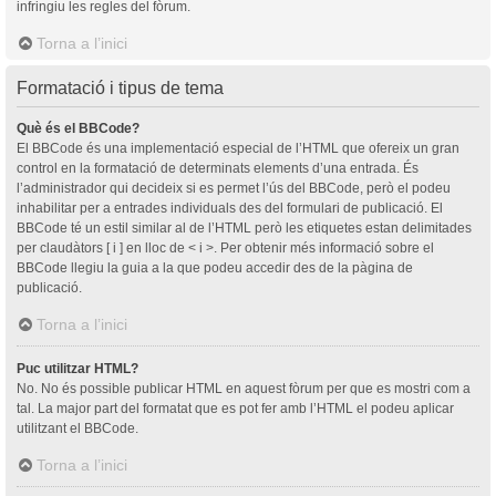
infringiu les regles del fòrum.
Torna a l’inici
Formatació i tipus de tema
Què és el BBCode?
El BBCode és una implementació especial de l’HTML que ofereix un gran
control en la formatació de determinats elements d’una entrada. És
l’administrador qui decideix si es permet l’ús del BBCode, però el podeu
inhabilitar per a entrades individuals des del formulari de publicació. El
BBCode té un estil similar al de l’HTML però les etiquetes estan delimitades
per claudàtors [ i ] en lloc de < i >. Per obtenir més informació sobre el
BBCode llegiu la guia a la que podeu accedir des de la pàgina de
publicació.
Torna a l’inici
Puc utilitzar HTML?
No. No és possible publicar HTML en aquest fòrum per que es mostri com a
tal. La major part del formatat que es pot fer amb l’HTML el podeu aplicar
utilitzant el BBCode.
Torna a l’inici