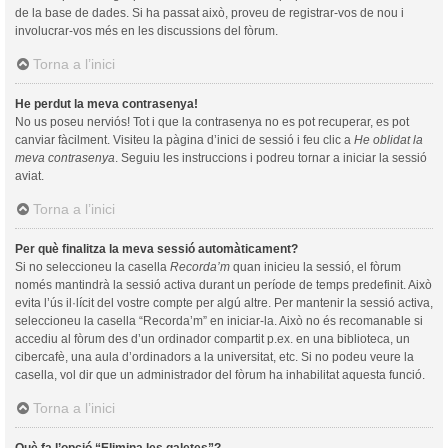
de la base de dades. Si ha passat això, proveu de registrar-vos de nou i
involucrar-vos més en les discussions del fòrum.
Torna a l’inici
He perdut la meva contrasenya!
No us poseu nerviós! Tot i que la contrasenya no es pot recuperar, es pot
canviar fàcilment. Visiteu la pàgina d’inici de sessió i feu clic a
He oblidat la
meva contrasenya
. Seguiu les instruccions i podreu tornar a iniciar la sessió
aviat.
Torna a l’inici
Per què finalitza la meva sessió automàticament?
Si no seleccioneu la casella
Recorda’m
quan inicieu la sessió, el fòrum
només mantindrà la sessió activa durant un període de temps predefinit. Això
evita l’ús il·lícit del vostre compte per algú altre. Per mantenir la sessió activa,
seleccioneu la casella “Recorda’m” en iniciar-la. Això no és recomanable si
accediu al fòrum des d’un ordinador compartit p.ex. en una biblioteca, un
cibercafè, una aula d’ordinadors a la universitat, etc. Si no podeu veure la
casella, vol dir que un administrador del fòrum ha inhabilitat aquesta funció.
Torna a l’inici
Què fa l’opció “Elimina les galetes”?