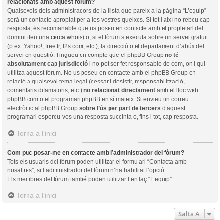
relacionats amb aquest fòrum?
Qualsevols dels administradors de la llista que pareix a la pàgina “L’equip”
serà un contacte apropiat per a les vostres queixes. Si tot i així no rebeu cap
resposta, és recomanable que us poseu en contacte amb el propietari del
domini (feu una
cerca whois
) o, si el fòrum s’executa sobre un servei gratuït
(p.ex. Yahoo!, free.fr, f2s.com, etc.), la direcció o el departament d’abús del
servei en questió. Tingueu en compte que el phpBB Group
no té
absolutament cap jurisdicció
i no pot ser fet responsable de com, on i qui
utilitza aquest fòrum. No us poseu en contacte amb el phpBB Group en
relació a qualsevol tema legal (cessar i desistir, responsabilització,
comentaris difamatoris, etc.)
no relacionat directament
amb el lloc web
phpBB.com o el programari phpBB en sí mateix. Si envieu un correu
electrònic al phpBB Group
sobre l’ús per part de tercers
d’aquest
programari espereu-vos una resposta succinta o, fins i tot, cap resposta.
Torna a l’inici
Com puc posar-me en contacte amb l’administrador del fòrum?
Tots els usuaris del fòrum poden utilitzar el formulari “Contacta amb
nosaltres”, si l’administrador del fòrum n’ha habilitat l’opció.
Els membres del fòrum també poden utilitzar l’enllaç “L’equip”.
Torna a l’inici
Salta A