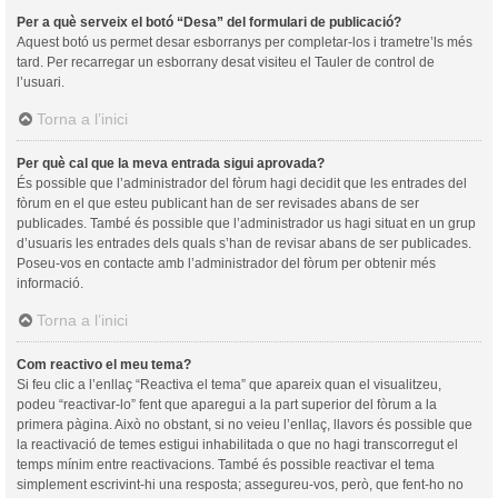
Per a què serveix el botó “Desa” del formulari de publicació?
Aquest botó us permet desar esborranys per completar-los i trametre’ls més
tard. Per recarregar un esborrany desat visiteu el Tauler de control de
l’usuari.
Torna a l’inici
Per què cal que la meva entrada sigui aprovada?
És possible que l’administrador del fòrum hagi decidit que les entrades del
fòrum en el que esteu publicant han de ser revisades abans de ser
publicades. També és possible que l’administrador us hagi situat en un grup
d’usuaris les entrades dels quals s’han de revisar abans de ser publicades.
Poseu-vos en contacte amb l’administrador del fòrum per obtenir més
informació.
Torna a l’inici
Com reactivo el meu tema?
Si feu clic a l’enllaç “Reactiva el tema” que apareix quan el visualitzeu,
podeu “reactivar-lo” fent que aparegui a la part superior del fòrum a la
primera pàgina. Això no obstant, si no veieu l’enllaç, llavors és possible que
la reactivació de temes estigui inhabilitada o que no hagi transcorregut el
temps mínim entre reactivacions. També és possible reactivar el tema
simplement escrivint-hi una resposta; assegureu-vos, però, que fent-ho no