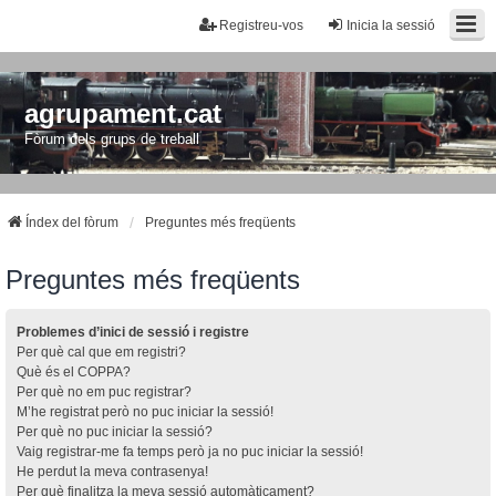
Registreu-vos
Inicia la sessió
agrupament.cat
Fòrum dels grups de treball
Índex del fòrum
Preguntes més freqüents
Preguntes més freqüents
Problemes d’inici de sessió i registre
Per què cal que em registri?
Què és el COPPA?
Per què no em puc registrar?
M’he registrat però no puc iniciar la sessió!
Per què no puc iniciar la sessió?
Vaig registrar-me fa temps però ja no puc iniciar la sessió!
He perdut la meva contrasenya!
Per què finalitza la meva sessió automàticament?