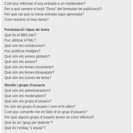
Com puc informar d’una entrada a un moderador?
Per a què serveix el botó “Desa” del formulari de publicació?
Per què cal que la meva entrada sigui aprovada?
Com reactivo el meu tema?
Formatació i tipus de tema
Què és el BBCode?
Puc utilitzar HTML?
Què són les emoticones?
Puc publicar imatges?
Què són els avisos globals?
Què són els avisos?
Què són els temes recurrents?
Què són els temes bloquejats?
Què són les icones de tema?
Nivells i grups d’usuaris
Què són els administradors?
Què són els moderadors?
Què són els grups d’usuaris?
On són els grups d’usuaris i com m’hi afilio?
Com puc convertir-me en líder d’un grup d’usuaris?
Per què alguns grups d’usuaris tenen un color diferent?
Què és un “grup per defecte”?
Què és l’enllaç “L’equip”?