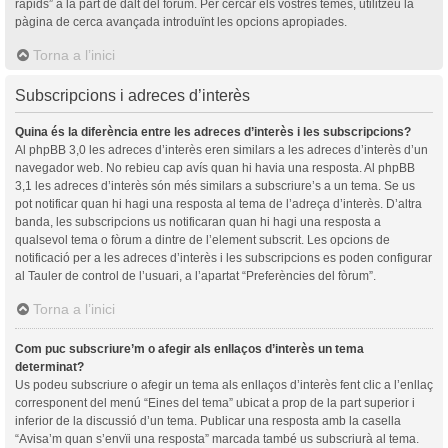
ràpids” a la part de dalt del fòrum. Per cercar els vostres temes, utilitzeu la
pàgina de cerca avançada introduïnt les opcions apropiades.
Torna a l’inici
Subscripcions i adreces d’interès
Quina és la diferència entre les adreces d’interès i les subscripcions?
Al phpBB 3,0 les adreces d’interès eren similars a les adreces d’interès d’un
navegador web. No rebieu cap avís quan hi havia una resposta. Al phpBB
3,1 les adreces d’interès són més similars a subscriure’s a un tema. Se us
pot notificar quan hi hagi una resposta al tema de l’adreça d’interès. D’altra
banda, les subscripcions us notificaran quan hi hagi una resposta a
qualsevol tema o fòrum a dintre de l’element subscrit. Les opcions de
notificació per a les adreces d’interès i les subscripcions es poden configurar
al Tauler de control de l’usuari, a l’apartat “Preferències del fòrum”.
Torna a l’inici
Com puc subscriure’m o afegir als enllaços d’interès un tema
determinat?
Us podeu subscriure o afegir un tema als enllaços d’interès fent clic a l’enllaç
corresponent del menú “Eines del tema” ubicat a prop de la part superior i
inferior de la discussió d’un tema. Publicar una resposta amb la casella
“Avisa’m quan s’envïi una resposta” marcada també us subscriurà al tema.