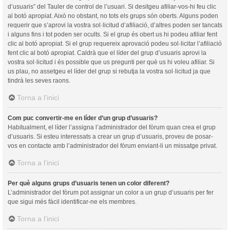
d’usuaris” del Tauler de control de l’usuari. Si desitgeu afiliar-vos-hi feu clic
al botó apropiat. Això no obstant, no tots els grups són oberts. Alguns poden
requerir que s’aprovi la vostra sol·licitud d’afiliació, d’altres poden ser tancats
i alguns fins i tot poden ser ocults. Si el grup és obert us hi podeu afiliar fent
clic al botó apropiat. Si el grup requereix aprovació podeu sol·licitar l’afiliació
fent clic al botó apropiat. Caldrà que el líder del grup d’usuaris aprovi la
vostra sol·licitud i és possible que us pregunti per què us hi voleu afiliar. Si
us plau, no assetgeu el líder del grup si rebutja la vostra sol·licitud ja que
tindrà les seves raons.
Torna a l’inici
Com puc convertir-me en líder d’un grup d’usuaris?
Habitualment, el líder l’assigna l’administrador del fòrum quan crea el grup
d’usuaris. Si esteu interessats a crear un grup d’usuaris, proveu de posar-
vos en contacte amb l’administrador del fòrum enviant-li un missatge privat.
Torna a l’inici
Per què alguns grups d’usuaris tenen un color diferent?
L’administrador del fòrum pot assignar un color a un grup d’usuaris per fer
que sigui més fàcil identificar-ne els membres.
Torna a l’inici