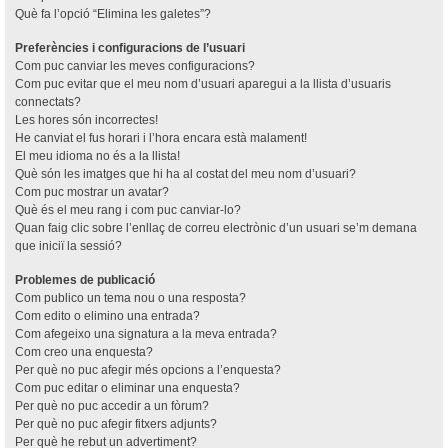
Què fa l’opció “Elimina les galetes”?
Preferències i configuracions de l’usuari
Com puc canviar les meves configuracions?
Com puc evitar que el meu nom d’usuari aparegui a la llista d’usuaris
connectats?
Les hores són incorrectes!
He canviat el fus horari i l’hora encara està malament!
El meu idioma no és a la llista!
Què són les imatges que hi ha al costat del meu nom d’usuari?
Com puc mostrar un avatar?
Què és el meu rang i com puc canviar-lo?
Quan faig clic sobre l’enllaç de correu electrònic d’un usuari se’m demana
que iniciï la sessió?
Problemes de publicació
Com publico un tema nou o una resposta?
Com edito o elimino una entrada?
Com afegeixo una signatura a la meva entrada?
Com creo una enquesta?
Per què no puc afegir més opcions a l’enquesta?
Com puc editar o eliminar una enquesta?
Per què no puc accedir a un fòrum?
Per què no puc afegir fitxers adjunts?
Per què he rebut un advertiment?