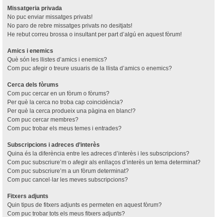
Missatgeria privada
No puc enviar missatges privats!
No paro de rebre missatges privats no desitjats!
He rebut correu brossa o insultant per part d’algú en aquest fòrum!
Amics i enemics
Què són les llistes d’amics i enemics?
Com puc afegir o treure usuaris de la llista d’amics o enemics?
Cerca dels fòrums
Com puc cercar en un fòrum o fòrums?
Per què la cerca no troba cap coincidència?
Per què la cerca produeix una pàgina en blanc!?
Com puc cercar membres?
Com puc trobar els meus temes i entrades?
Subscripcions i adreces d’interès
Quina és la diferència entre les adreces d’interès i les subscripcions?
Com puc subscriure’m o afegir als enllaços d’interès un tema determinat?
Com puc subscriure’m a un fòrum determinat?
Com puc cancel·lar les meves subscripcions?
Fitxers adjunts
Quin tipus de fitxers adjunts es permeten en aquest fòrum?
Com puc trobar tots els meus fitxers adjunts?