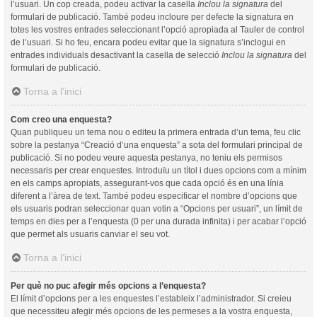
l’usuari. Un cop creada, podeu activar la casella
Inclou la signatura
del
formulari de publicació. També podeu incloure per defecte la signatura en
totes les vostres entrades seleccionant l’opció apropiada al Tauler de control
de l’usuari. Si ho feu, encara podeu evitar que la signatura s’inclogui en
entrades individuals desactivant la casella de selecció
Inclou la signatura
del
formulari de publicació.
Torna a l’inici
Com creo una enquesta?
Quan publiqueu un tema nou o editeu la primera entrada d’un tema, feu clic
sobre la pestanya “Creació d’una enquesta” a sota del formulari principal de
publicació. Si no podeu veure aquesta pestanya, no teniu els permisos
necessaris per crear enquestes. Introduïu un títol i dues opcions com a mínim
en els camps apropiats, assegurant-vos que cada opció és en una línia
diferent a l’àrea de text. També podeu especificar el nombre d’opcions que
els usuaris podran seleccionar quan votin a “Opcions per usuari”, un límit de
temps en dies per a l’enquesta (0 per una durada infinita) i per acabar l’opció
que permet als usuaris canviar el seu vot.
Torna a l’inici
Per què no puc afegir més opcions a l’enquesta?
El límit d’opcions per a les enquestes l’estableix l’administrador. Si creieu
que necessiteu afegir més opcions de les permeses a la vostra enquesta,