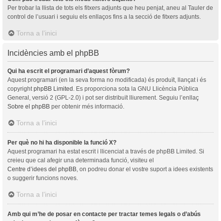
Per trobar la llista de tots els fitxers adjunts que heu penjat, aneu al Tauler de
control de l’usuari i seguiu els enllaços fins a la secció de fitxers adjunts.
Torna a l’inici
Incidències amb el phpBB
Qui ha escrit el programari d’aquest fòrum?
Aquest programari (en la seva forma no modificada) és produït, llançat i és
copyright
phpBB Limited
. Es proporciona sota la GNU Llicència Pública
General, versió 2 (GPL-2.0) i pot ser distribuït lliurement. Seguiu l’enllaç
Sobre el phpBB
per obtenir més informació.
Torna a l’inici
Per què no hi ha disponible la funció X?
Aquest programari ha estat escrit i llicenciat a través de phpBB Limited. Si
creieu que cal afegir una determinada funció, visiteu el
Centre d’idees del phpBB
, on podreu donar el vostre suport a idees existents
o suggerir funcions noves.
Torna a l’inici
Amb qui m’he de posar en contacte per tractar temes legals o d’abús