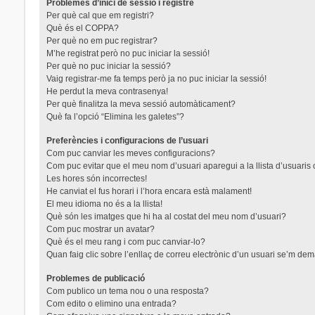
Problemes d’inici de sessió i registre
Per què cal que em registri?
Què és el COPPA?
Per què no em puc registrar?
M’he registrat però no puc iniciar la sessió!
Per què no puc iniciar la sessió?
Vaig registrar-me fa temps però ja no puc iniciar la sessió!
He perdut la meva contrasenya!
Per què finalitza la meva sessió automàticament?
Què fa l’opció “Elimina les galetes”?
Preferències i configuracions de l’usuari
Com puc canviar les meves configuracions?
Com puc evitar que el meu nom d’usuari aparegui a la llista d’usuaris
Les hores són incorrectes!
He canviat el fus horari i l’hora encara està malament!
El meu idioma no és a la llista!
Què són les imatges que hi ha al costat del meu nom d’usuari?
Com puc mostrar un avatar?
Què és el meu rang i com puc canviar-lo?
Quan faig clic sobre l’enllaç de correu electrònic d’un usuari se’m dem
Problemes de publicació
Com publico un tema nou o una resposta?
Com edito o elimino una entrada?