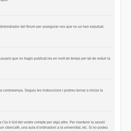
administrador del fòrum per assegurar-vos que no us han expulsat.
uaris que no hagin publicat res en molt de temps per tal de reduir la
va contrasenya
. Seguiu les instruccions i podreu tornar a iniciar la
’ús il·lícit del vostre compte per algú altre. Per mantenir la sessió
un cibercafè, una aula d’ordinadors a la universitat, etc. Si no podeu