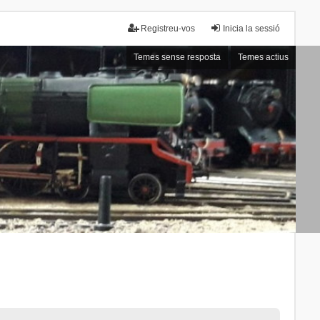
Registreu-vos
Inicia la sessió
Temes sense resposta
Temes actius