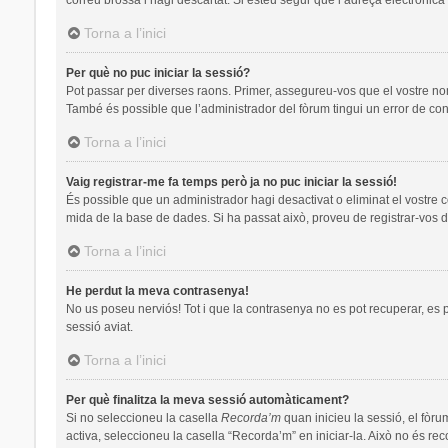
Torna a l’inici
Per què no puc iniciar la sessió?
Pot passar per diverses raons. Primer, assegureu-vos que el vostre no
També és possible que l’administrador del fòrum tingui un error de con
Torna a l’inici
Vaig registrar-me fa temps però ja no puc iniciar la sessió!
És possible que un administrador hagi desactivat o eliminat el vostre 
mida de la base de dades. Si ha passat això, proveu de registrar-vos d
Torna a l’inici
He perdut la meva contrasenya!
No us poseu nerviós! Tot i que la contrasenya no es pot recuperar, es pot
sessió aviat.
Torna a l’inici
Per què finalitza la meva sessió automàticament?
Si no seleccioneu la casella
Recorda’m
quan inicieu la sessió, el fòru
activa, seleccioneu la casella “Recorda’m” en iniciar-la. Això no és re