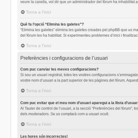
veure la casella, vol dir que un administrador del fòrum ha inhabilitat 
Torna a l’inici
Què fa l’opció “Elimina les galetes”?
“Elimina les galetes” elimina les galetes creades pel phpBB que us ma
del fòrum les ha habilitat. Si experimenteu problemes d’inici i finalitza
Torna a l’inici
Preferències i configuracions de l’usuari
Com puc canviar les meves configuracions?
Si sou un usuari registrat, totes les vostres configuracions s’emmagatze
vostre nom d’usuari a la part superior de les pàgines del fòrum. Aquest
Torna a l’inici
Com puc evitar que el meu nom d’usuari aparegui a la llista d’usua
Al Tauler de control de l’usuari, a la secció “Preferències del fòrum”, t
dels moderadors. Se us comptarà com a usuari ocult.
Torna a l’inici
Les hores són incorrectes!