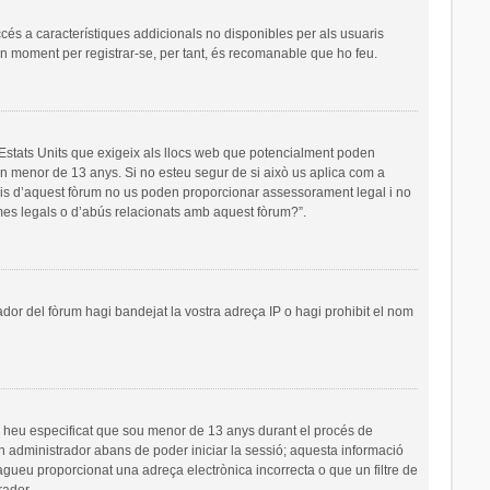
ccés a característiques addicionals no disponibles per als usuaris
 un moment per registrar-se, per tant, és recomanable que ho feu.
s Estats Units que exigeix als llocs web que potencialment poden
’un menor de 13 anys. Si no esteu segur de si això us aplica com a
ris d’aquest fòrum no us poden proporcionar assessorament legal i no
emes legals o d’abús relacionats amb aquest fòrum?”.
ador del fòrum hagi bandejat la vostra adreça IP o hagi prohibit el nom
i heu especificat que sou menor de 13 anys durant el procés de
un administrador abans de poder iniciar la sessió; aquesta informació
hagueu proporcionat una adreça electrònica incorrecta o que un filtre de
rador.