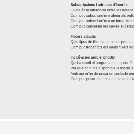
Subscripcions i adreces d’interès
Quina és la diferència entre les adreces
Com puc subscriure’m o afegir als enll
Com puc subscriure’m a un fòrum dete
Com puc cancel·lar les meves subscri
Fitxers adjunts
Quin tipus de fitxers adjunts es perme
Com puc trobar tots els meus fitxers ad
Incidències amb el phpBB
Qui ha escrit el programari d’aquest f
Per què no hi ha disponible la funció X
Amb qui m’he de posar en contacte per
Com puc posar-me en contacte amb l’a