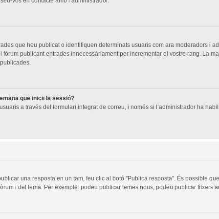
oseu-vos en contacte amb l’administrador.
trades que heu publicat o identifiquen determinats usuaris com ara moderadors i a
 del fòrum publicant entrades innecessàriament per incrementar el vostre rang. La 
 publicades.
demana que iniciï la sessió?
suaris a través del formulari integrat de correu, i només si l’administrador ha habili
publicar una resposta en un tam, feu clic al botó "Publica resposta". És possible q
 fòrum i del tema. Per exemple: podeu publicar temes nous, podeu publicar fitxers ad