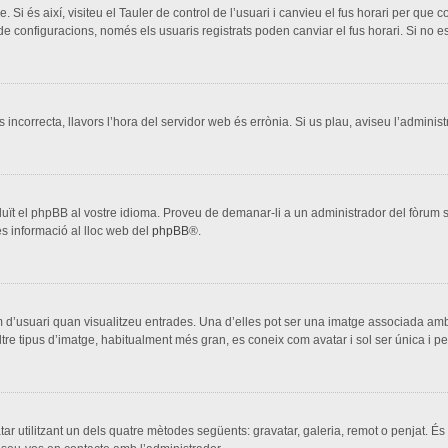
. Si és així, visiteu el Tauler de control de l’usuari i canvieu el fus horari per que
configuracions, només els usuaris registrats poden canviar el fus horari. Si no es
s incorrecta, llavors l’hora del servidor web és errònia. Si us plau, aviseu l’adminis
aduït el phpBB al vostre idioma. Proveu de demanar-li a un administrador del fòrum si
s informació al lloc web del
phpBB
®.
 d’usuari quan visualitzeu entrades. Una d’elles pot ser una imatge associada amb 
ltre tipus d’imatge, habitualment més gran, es coneix com avatar i sol ser única i p
vatar utilitzant un dels quatre mètodes següents: gravatar, galeria, remot o penjat. És