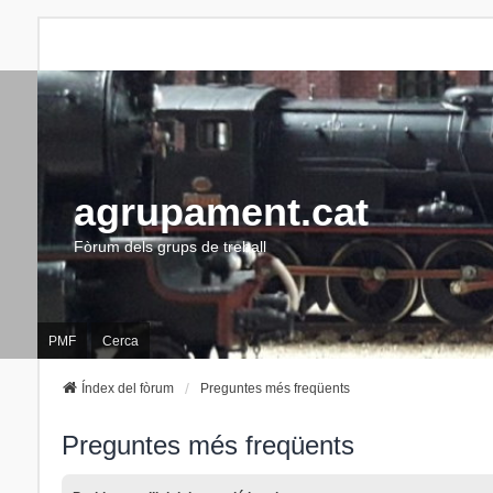
agrupament.cat
Fòrum dels grups de treball
PMF
Cerca
Índex del fòrum
Preguntes més freqüents
Preguntes més freqüents