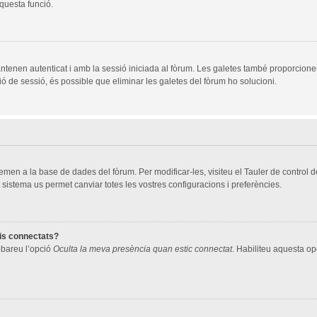
aquesta funció.
ntenen autenticat i amb la sessió iniciada al fòrum. Les galetes també proporcione
ció de sessió, és possible que eliminar les galetes del fòrum ho solucioni.
men a la base de dades del fòrum. Per modificar-les, visiteu el Tauler de control de 
 sistema us permet canviar totes les vostres configuracions i preferències.
ris connectats?
robareu l’opció
Oculta la meva presència quan estic connectat
. Habiliteu aquesta opc