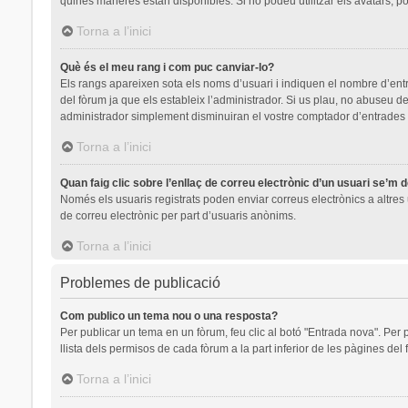
quines maneres estan disponibles. Si no podeu utilitzar els avatars, p
Torna a l’inici
Què és el meu rang i com puc canviar-lo?
Els rangs apareixen sota els noms d’usuari i indiquen el nombre d’en
del fòrum ja que els estableix l’administrador. Si us plau, no abuseu
administrador simplement disminuiran el vostre comptador d’entrades
Torna a l’inici
Quan faig clic sobre l’enllaç de correu electrònic d’un usuari se’m 
Només els usuaris registrats poden enviar correus electrònics a altres u
de correu electrònic per part d’usuaris anònims.
Torna a l’inici
Problemes de publicació
Com publico un tema nou o una resposta?
Per publicar un tema en un fòrum, feu clic al botó "Entrada nova". Per 
llista dels permisos de cada fòrum a la part inferior de les pàgines del
Torna a l’inici