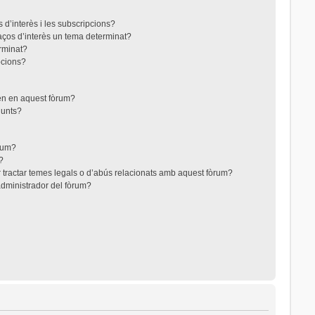
 d’interès i les subscripcions?
aços d’interès un tema determinat?
rminat?
pcions?
ten en aquest fòrum?
junts?
òrum?
?
 tractar temes legals o d’abús relacionats amb aquest fòrum?
dministrador del fòrum?