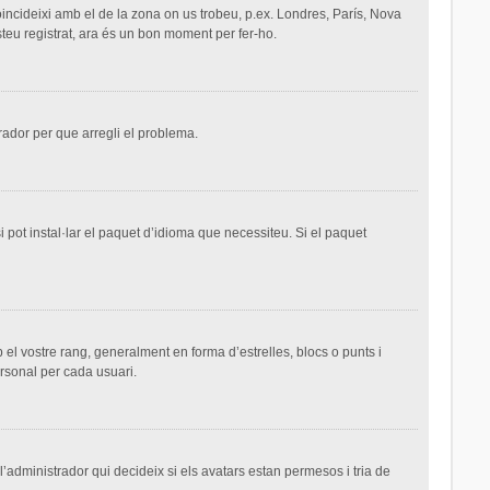
 coincideixi amb el de la zona on us trobeu, p.ex. Londres, París, Nova
teu registrat, ara és un bon moment per fer-ho.
trador per que arregli el problema.
 pot instal·lar el paquet d’idioma que necessiteu. Si el paquet
el vostre rang, generalment en forma d’estrelles, blocs o punts i
ersonal per cada usuari.
 l’administrador qui decideix si els avatars estan permesos i tria de