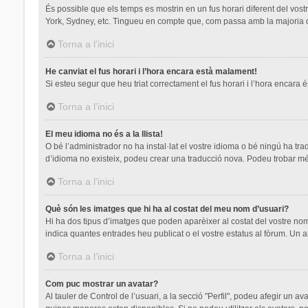
És possible que els temps es mostrin en un fus horari diferent del vostre
York, Sydney, etc. Tingueu en compte que, com passa amb la majoria de 
Torna a l’inici
He canviat el fus horari i l’hora encara està malament!
Si esteu segur que heu triat correctament el fus horari i l’hora encara é
Torna a l’inici
El meu idioma no és a la llista!
O bé l’administrador no ha instal·lat el vostre idioma o bé ningú ha tr
d’idioma no existeix, podeu crear una traducció nova. Podeu trobar mé
Torna a l’inici
Què són les imatges que hi ha al costat del meu nom d’usuari?
Hi ha dos tipus d’imatges que poden aparèixer al costat del vostre nom
indica quantes entrades heu publicat o el vostre estatus al fòrum. Un a
Torna a l’inici
Com puc mostrar un avatar?
Al tauler de Control de l’usuari, a la secció "Perfil", podeu afegir un a