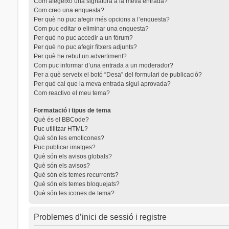
Com afegeixo una signatura a la meva entrada?
Com creo una enquesta?
Per què no puc afegir més opcions a l’enquesta?
Com puc editar o eliminar una enquesta?
Per què no puc accedir a un fòrum?
Per què no puc afegir fitxers adjunts?
Per què he rebut un advertiment?
Com puc informar d’una entrada a un moderador?
Per a què serveix el botó “Desa” del formulari de publicació?
Per què cal que la meva entrada sigui aprovada?
Com reactivo el meu tema?
Formatació i tipus de tema
Què és el BBCode?
Puc utilitzar HTML?
Què són les emoticones?
Puc publicar imatges?
Què són els avisos globals?
Què són els avisos?
Què són els temes recurrents?
Què són els temes bloquejats?
Què són les icones de tema?
Problemes d’inici de sessió i registre