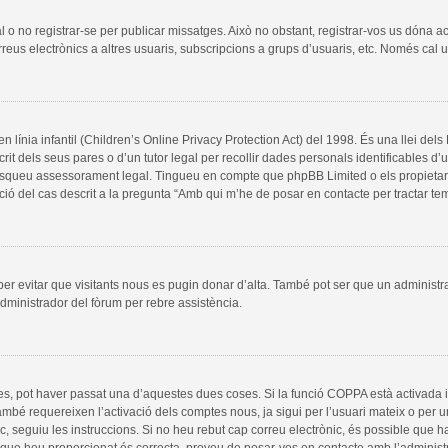
al o no registrar-se per publicar missatges. Això no obstant, registrar-vos us dóna a
rreus electrònics a altres usuaris, subscripcions a grups d’usuaris, etc. Només cal
línia infantil (Children’s Online Privacy Protection Act) del 1998. És una llei del
it dels seus pares o d’un tutor legal per recollir dades personals identificables d
, busqueu assessorament legal. Tingueu en compte que phpBB Limited o els propieta
ció del cas descrit a la pregunta “Amb qui m’he de posar en contacte per tractar t
 per evitar que visitants nous es pugin donar d’alta. També pot ser que un administr
dministrador del fòrum per rebre assistència.
es, pot haver passat una d’aquestes dues coses. Si la funció COPPA està activada 
ambé requereixen l’activació dels comptes nous, ja sigui per l’usuari mateix o per 
ic, seguiu les instruccions. Si no heu rebut cap correu electrònic, és possible que 
a que heu proporcionat és correcta, proveu de posar-vos en contacte amb l’administ