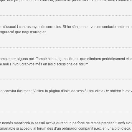
m d’usuari i contrasenya són correctes. Si ho són, poseu-vos en contacte amb un 
figuració que hagi d’arreglar.
compte per alguna raó. També hi ha alguns fòrums que eliminen periòdicament els us
e nou i involucrar-vos més en les discussions del fòrum.
 canviar fàcilment. Visiteu la pàgina d’inici de sessió i feu clic a
He oblidat la me
m només mantindrà la sessió activa durant un període de temps predefinit. Això evita l
comanable si accediu al fòrum des d’un ordinador compartit p.ex. en una biblioteca, 