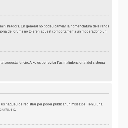
dministradors. En general no podeu canviar la nomenclatura dels rangs
majoria de fòrums no toleren aquest comportament i un moderador o un
tat aquesta funció. Això és per evitar l’ús malintencionat del sistema
ue us hagueu de registrar per poder publicar un missatge. Teniu una
junts, etc.