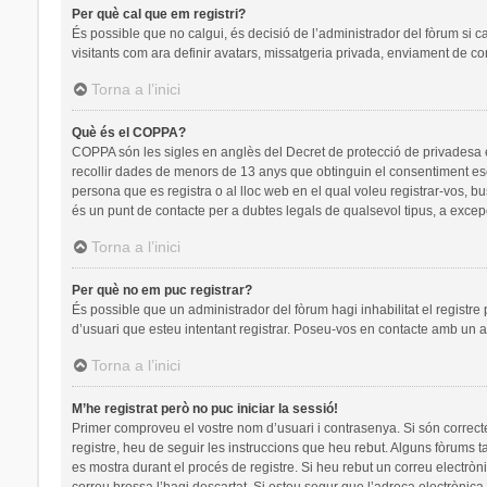
Per què cal que em registri?
És possible que no calgui, és decisió de l’administrador del fòrum si c
visitants com ara definir avatars, missatgeria privada, enviament de co
Torna a l’inici
Què és el COPPA?
COPPA són les sigles en anglès del Decret de protecció de privadesa en 
recollir dades de menors de 13 anys que obtinguin el consentiment escr
persona que es registra o al lloc web en el qual voleu registrar-vos
és un punt de contacte per a dubtes legals de qualsevol tipus, a excep
Torna a l’inici
Per què no em puc registrar?
És possible que un administrador del fòrum hagi inhabilitat el registre
d’usuari que esteu intentant registrar. Poseu-vos en contacte amb un a
Torna a l’inici
M’he registrat però no puc iniciar la sessió!
Primer comproveu el vostre nom d’usuari i contrasenya. Si són correct
registre, heu de seguir les instruccions que heu rebut. Alguns fòrums t
es mostra durant el procés de registre. Si heu rebut un correu electròn
correu brossa l’hagi descartat. Si esteu segur que l’adreça electrònic