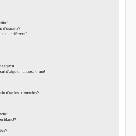
filio?
up d’usuaris?
n color diferent?
esitjats!
part d’algú en aquest fòrum!
lista d’amics o enemics?
ncia?
en blanc!?
ades?