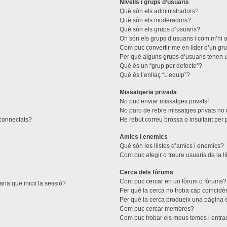
Nivells i grups d’usuaris
Què són els administradors?
Què són els moderadors?
Què són els grups d’usuaris?
On són els grups d’usuaris i com m’hi a
Com puc convertir-me en líder d’un gr
Per què alguns grups d’usuaris tenen u
Què és un “grup per defecte”?
Què és l’enllaç “L’equip”?
Missatgeria privada
No puc enviar missatges privats!
No paro de rebre missatges privats no d
 connectats?
He rebut correu brossa o insultant per 
Amics i enemics
Què són les llistes d’amics i enemics?
Com puc afegir o treure usuaris de la l
Cerca dels fòrums
Com puc cercar en un fòrum o fòrums?
ana que iniciï la sessió?
Per què la cerca no troba cap coincidè
Per què la cerca produeix una pàgina 
Com puc cercar membres?
Com puc trobar els meus temes i entr