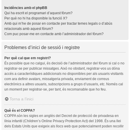
Incidències amb el phpBB
Qui ha escrit el programari d’aquest fòrum?
Per què no hi ha disponible la funció X?
Amb qui m’he de posar en contacte per tractar temes legals o d’abús
relacionats amb aquest fòrum?
Com puc posar-me en contacte amb l’administrador del fòrum?
Problemes d’inici de sessió i registre
Per què cal que em registri?
És possible que no calgui, és decisió de l’administrador del fòrum si cal o no
registrar-se per publicar missatges. Això no obstant, registrar-vos us dóna
accés a característiques addicionals no disponibles per als usuaris visitants
com ara definir avatars, missatgeria privada, enviament de correus
electrònics a altres usuaris, subscripcions a grups d’usuaris, etc. Només cal
un moment per registrar-se, per tant, és recomanable que ho feu.
Torna a l’inici
Què és el COPPA?
COPPA són les sigles en anglès del Decret de protecció de privadesa en
línia infantil (Children’s Online Privacy Protection Act) del 1998. És una llei
dels Estats Units que exigeix als llocs web que potencialment poden recollir