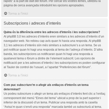
ràpids” a la part de dalt del fòrum. Per cercar els vostres temes, utilitzeu la
pàgina de cerca avançada introduïnt les opcions apropiades.
Torna a l’inici
Subscripcions i adreces d’interès
Quina és la diferència entre les adreces d’interès i les subscripcions?
Al phpBB 3,0 les adreces d’interès eren similars a les adreces d’interès d’un
navegador web. No rebieu cap avís quan hi havia una resposta. Al phpBB
3,1 les adreces d’interès són més similars a subscriure’s a un tema. Se us
pot notificar quan hi hagi una resposta al tema de l’adreça d’interès. D’altra
banda, les subscripcions us notificaran quan hi hagi una resposta a
qualsevol tema o fòrum a dintre de l’element subscrit. Les opcions de
notificació per a les adreces d’interès i les subscripcions es poden configurar
al Tauler de control de l’usuari, a l’apartat “Preferències del fòrum”.
Torna a l’inici
Com puc subscriure’m o afegir als enllaços d’interès un tema
determinat?
Us podeu subscriure o afegir un tema als enllaços d’interès fent clic a l’enllaç
corresponent del menú “Eines del tema” ubicat a prop de la part superior i
inferior de la discussió d’un tema. Publicar una resposta amb la casella
“Avisa’m quan s’envïi una resposta” marcada també us subscriurà al tema.