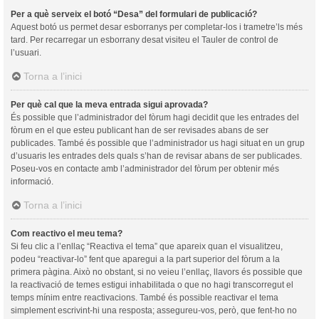
Per a què serveix el botó “Desa” del formulari de publicació?
Aquest botó us permet desar esborranys per completar-los i trametre’ls més
tard. Per recarregar un esborrany desat visiteu el Tauler de control de
l’usuari.
Torna a l’inici
Per què cal que la meva entrada sigui aprovada?
És possible que l’administrador del fòrum hagi decidit que les entrades del
fòrum en el que esteu publicant han de ser revisades abans de ser
publicades. També és possible que l’administrador us hagi situat en un grup
d’usuaris les entrades dels quals s’han de revisar abans de ser publicades.
Poseu-vos en contacte amb l’administrador del fòrum per obtenir més
informació.
Torna a l’inici
Com reactivo el meu tema?
Si feu clic a l’enllaç “Reactiva el tema” que apareix quan el visualitzeu,
podeu “reactivar-lo” fent que aparegui a la part superior del fòrum a la
primera pàgina. Això no obstant, si no veieu l’enllaç, llavors és possible que
la reactivació de temes estigui inhabilitada o que no hagi transcorregut el
temps mínim entre reactivacions. També és possible reactivar el tema
simplement escrivint-hi una resposta; assegureu-vos, però, que fent-ho no