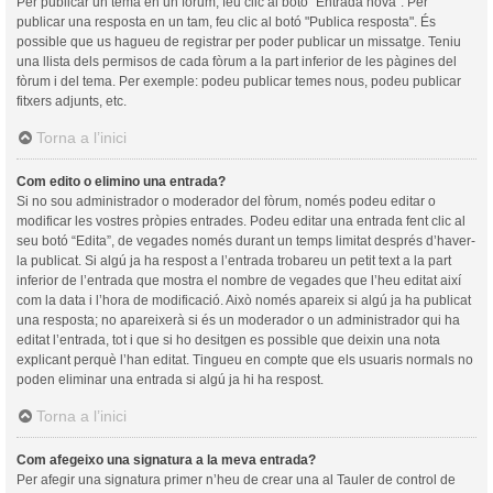
Per publicar un tema en un fòrum, feu clic al botó "Entrada nova". Per
publicar una resposta en un tam, feu clic al botó "Publica resposta". És
possible que us hagueu de registrar per poder publicar un missatge. Teniu
una llista dels permisos de cada fòrum a la part inferior de les pàgines del
fòrum i del tema. Per exemple: podeu publicar temes nous, podeu publicar
fitxers adjunts, etc.
Torna a l’inici
Com edito o elimino una entrada?
Si no sou administrador o moderador del fòrum, només podeu editar o
modificar les vostres pròpies entrades. Podeu editar una entrada fent clic al
seu botó “Edita”, de vegades només durant un temps limitat després d’haver-
la publicat. Si algú ja ha respost a l’entrada trobareu un petit text a la part
inferior de l’entrada que mostra el nombre de vegades que l’heu editat així
com la data i l’hora de modificació. Això només apareix si algú ja ha publicat
una resposta; no apareixerà si és un moderador o un administrador qui ha
editat l’entrada, tot i que si ho desitgen es possible que deixin una nota
explicant perquè l’han editat. Tingueu en compte que els usuaris normals no
poden eliminar una entrada si algú ja hi ha respost.
Torna a l’inici
Com afegeixo una signatura a la meva entrada?
Per afegir una signatura primer n’heu de crear una al Tauler de control de