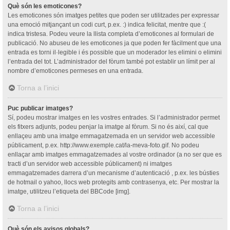
Què són les emoticones?
Les emoticones són imatges petites que poden ser utilitzades per expressar
una emoció mitjançant un codi curt, p.ex. :) indica felicitat, mentre que :(
indica tristesa. Podeu veure la llista completa d’emoticones al formulari de
publicació. No abuseu de les emoticones ja que poden fer fàcilment que una
entrada es torni il·legible i és possible que un moderador les elimini o elimini
l’entrada del tot. L’administrador del fòrum també pot establir un límit per al
nombre d’emoticones permeses en una entrada.
Torna a l’inici
Puc publicar imatges?
Sí, podeu mostrar imatges en les vostres entrades. Si l’administrador permet
els fitxers adjunts, podeu penjar la imatge al fòrum. Si no és així, cal que
enllaçeu amb una imatge emmagatzemada en un servidor web accessible
públicament, p.ex. http://www.exemple.cat/la-meva-foto.gif. No podeu
enllaçar amb imatges emmagatzemades al vostre ordinador (a no ser que es
tracti d’un servidor web accessible públicament) ni imatges
emmagatzemades darrera d’un mecanisme d’autenticació , p.ex. les bústies
de hotmail o yahoo, llocs web protegits amb contrasenya, etc. Per mostrar la
imatge, utilitzeu l’etiqueta del BBCode [img].
Torna a l’inici
Què són els avisos globals?