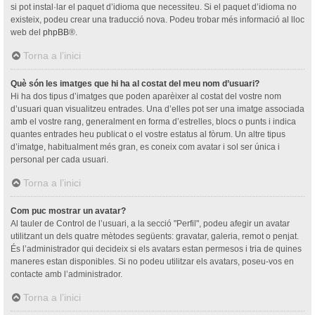
si pot instal·lar el paquet d’idioma que necessiteu. Si el paquet d’idioma no
existeix, podeu crear una traducció nova. Podeu trobar més informació al lloc
web del
phpBB
®.
Torna a l’inici
Què són les imatges que hi ha al costat del meu nom d’usuari?
Hi ha dos tipus d’imatges que poden aparèixer al costat del vostre nom
d’usuari quan visualitzeu entrades. Una d’elles pot ser una imatge associada
amb el vostre rang, generalment en forma d’estrelles, blocs o punts i indica
quantes entrades heu publicat o el vostre estatus al fòrum. Un altre tipus
d’imatge, habitualment més gran, es coneix com avatar i sol ser única i
personal per cada usuari.
Torna a l’inici
Com puc mostrar un avatar?
Al tauler de Control de l’usuari, a la secció "Perfil", podeu afegir un avatar
utilitzant un dels quatre mètodes següents: gravatar, galeria, remot o penjat.
És l’administrador qui decideix si els avatars estan permesos i tria de quines
maneres estan disponibles. Si no podeu utilitzar els avatars, poseu-vos en
contacte amb l’administrador.
Torna a l’inici