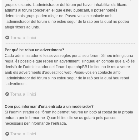
grups o usuaris. L’administrador del fòrum pot haver inhabilitat els fitxers
adjunts al fòrum concret en el que esteu publicant, o potser només
determinats grups poden afegir-ne. Poseu-vos en contacte amb
l’administrador del fòrum si no esteu segur de la raó per la qual no podeu
afegir fitxers adjunts.
Torna a l’inici
Per què he rebut un advertiment?
Cada administrador té les seves regles per al seu fòrum. Si heu infringit una
regla, és possible que rebeu un advertiment. Tingueu en compte que això és
decisió de l’administrador del fòrum i que phpBB Limited no té res a veure
amb els advertiments d’aquest lloc web. Poseu-vos en contacte amb
l’administrador del fòrum si no esteu segur de la raó per la qual heu rebut
l’advertiment.
Torna a l’inici
Com puc informar d’una entrada a un moderador?
Si l’administrador del fòrum ho permet, veureu un botó al costat de la propia
entrada per informar-ne. Quan hi feu clic se us guiarà pels passos
necessaris per informar de l’entrada.
Torna a l’inici