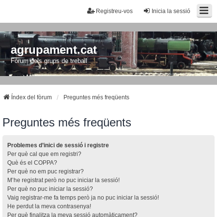
Registreu-vos
Inicia la sessió
agrupament.cat
Fòrum dels grups de treball
Índex del fòrum
Preguntes més freqüents
Preguntes més freqüents
Problemes d’inici de sessió i registre
Per què cal que em registri?
Què és el COPPA?
Per què no em puc registrar?
M’he registrat però no puc iniciar la sessió!
Per què no puc iniciar la sessió?
Vaig registrar-me fa temps però ja no puc iniciar la sessió!
He perdut la meva contrasenya!
Per què finalitza la meva sessió automàticament?