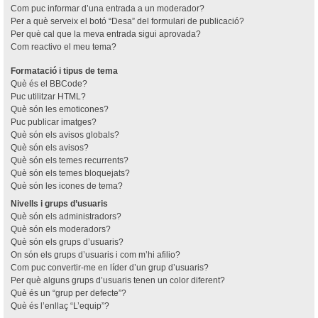
Com puc informar d’una entrada a un moderador?
Per a què serveix el botó “Desa” del formulari de publicació?
Per què cal que la meva entrada sigui aprovada?
Com reactivo el meu tema?
Formatació i tipus de tema
Què és el BBCode?
Puc utilitzar HTML?
Què són les emoticones?
Puc publicar imatges?
Què són els avisos globals?
Què són els avisos?
Què són els temes recurrents?
Què són els temes bloquejats?
Què són les icones de tema?
Nivells i grups d’usuaris
Què són els administradors?
Què són els moderadors?
Què són els grups d’usuaris?
On són els grups d’usuaris i com m’hi afilio?
Com puc convertir-me en líder d’un grup d’usuaris?
Per què alguns grups d’usuaris tenen un color diferent?
Què és un “grup per defecte”?
Què és l’enllaç “L’equip”?