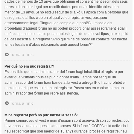
dades de menors de 13 anys que obtinguin el consentiment escrit dels seus
pares o d’un tutor legal per recollir dades personals identificables d’un
menor de 13 anys. Si no esteu segur de si això us aplica com a persona que
es registra o al lloc web en el qual voleu registrar-vos, busqueu
assessorament legal. Tingueu en compte que phpBB Limited o els
propietaris d’aquest fòrum no us poden proporcionar assessorament legal i
no és un punt de contacte per a dubtes legals de qualsevol tipus, a excepció
del cas descrit a la pregunta “Amb qui m’he de posar en contacte per tractar
temes legals o d’abús relacionats amb aquest fòrum?”.
Torna a l’inici
Per què no em puc registrar?
És possible que un administrador del fòrum hagi inhabilitat el registre per
evitar que visitants nous es pugin donar d’alta. També pot ser que un
administrador del fòrum hagi bandejat la vostra adreça IP o hagi prohibit el
nom d’usuari que esteu intentant registrar. Poseu-vos en contacte amb un
administrador del fòrum per rebre assistència.
Torna a l’inici
M’he registrat però no puc iniciar la sessió!
Primer comproveu el vostre nom d’usuari i contrasenya. Si són correctes, pot
haver passat una d’aquestes dues coses. Si la funció COPPA està activada i
heu especificat que sou menor de 13 anys durant el procés de registre, heu