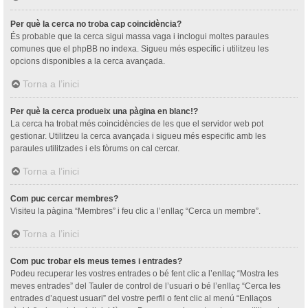
Per què la cerca no troba cap coincidència?
És probable que la cerca sigui massa vaga i inclogui moltes paraules
comunes que el phpBB no indexa. Sigueu més específic i utilitzeu les
opcions disponibles a la cerca avançada.
Torna a l’inici
Per què la cerca produeix una pàgina en blanc!?
La cerca ha trobat més coincidències de les que el servidor web pot
gestionar. Utilitzeu la cerca avançada i sigueu més especific amb les
paraules utilitzades i els fòrums on cal cercar.
Torna a l’inici
Com puc cercar membres?
Visiteu la pàgina “Membres” i feu clic a l’enllaç “Cerca un membre”.
Torna a l’inici
Com puc trobar els meus temes i entrades?
Podeu recuperar les vostres entrades o bé fent clic a l’enllaç “Mostra les
meves entrades” del Tauler de control de l’usuari o bé l’enllaç “Cerca les
entrades d’aquest usuari” del vostre perfil o fent clic al menú “Enllaços