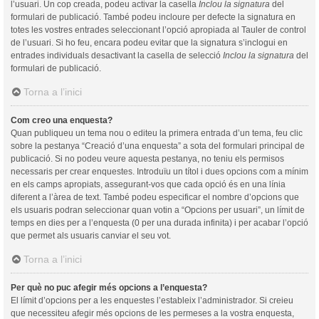
l’usuari. Un cop creada, podeu activar la casella
Inclou la signatura
del
formulari de publicació. També podeu incloure per defecte la signatura en
totes les vostres entrades seleccionant l’opció apropiada al Tauler de control
de l’usuari. Si ho feu, encara podeu evitar que la signatura s’inclogui en
entrades individuals desactivant la casella de selecció
Inclou la signatura
del
formulari de publicació.
Torna a l’inici
Com creo una enquesta?
Quan publiqueu un tema nou o editeu la primera entrada d’un tema, feu clic
sobre la pestanya “Creació d’una enquesta” a sota del formulari principal de
publicació. Si no podeu veure aquesta pestanya, no teniu els permisos
necessaris per crear enquestes. Introduïu un títol i dues opcions com a mínim
en els camps apropiats, assegurant-vos que cada opció és en una línia
diferent a l’àrea de text. També podeu especificar el nombre d’opcions que
els usuaris podran seleccionar quan votin a “Opcions per usuari”, un límit de
temps en dies per a l’enquesta (0 per una durada infinita) i per acabar l’opció
que permet als usuaris canviar el seu vot.
Torna a l’inici
Per què no puc afegir més opcions a l’enquesta?
El límit d’opcions per a les enquestes l’estableix l’administrador. Si creieu
que necessiteu afegir més opcions de les permeses a la vostra enquesta,