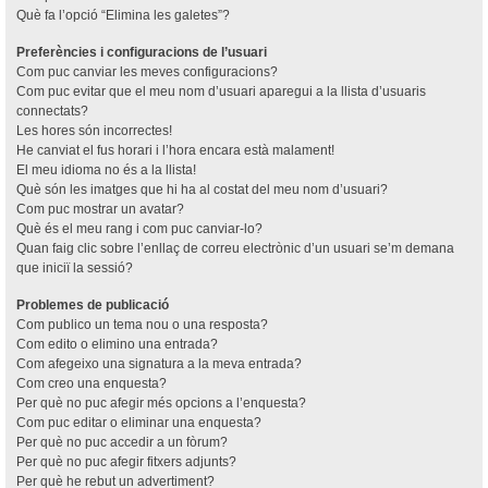
Què fa l’opció “Elimina les galetes”?
Preferències i configuracions de l’usuari
Com puc canviar les meves configuracions?
Com puc evitar que el meu nom d’usuari aparegui a la llista d’usuaris
connectats?
Les hores són incorrectes!
He canviat el fus horari i l’hora encara està malament!
El meu idioma no és a la llista!
Què són les imatges que hi ha al costat del meu nom d’usuari?
Com puc mostrar un avatar?
Què és el meu rang i com puc canviar-lo?
Quan faig clic sobre l’enllaç de correu electrònic d’un usuari se’m demana
que iniciï la sessió?
Problemes de publicació
Com publico un tema nou o una resposta?
Com edito o elimino una entrada?
Com afegeixo una signatura a la meva entrada?
Com creo una enquesta?
Per què no puc afegir més opcions a l’enquesta?
Com puc editar o eliminar una enquesta?
Per què no puc accedir a un fòrum?
Per què no puc afegir fitxers adjunts?
Per què he rebut un advertiment?