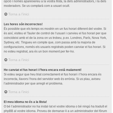
opció i només apareixereu a la vostra llista, la dels administradors, i la dels
moderadors. Se us comptarà com a usuari ocult.
Torna a l’inici
Les hores són incorrectes!
És possible que els temps es mostrin en un fus horari diferent del vostre. Si
és així, visiteu el Tauler de control de l’usuari i canvieu el fus horari per que
coincideixi amb el de la zona on us trobeu, p.ex. Londres, París, Nova York,
Sydney, etc. Tingueu en compte que, com passa amb la majoria de
configuracions, només els usuaris registrats poden canviar el fus horari. Si
no esteu registrat, ara és un bon moment per fer-ho.
Torna a l’inici
He canviat el fus horari i l’hora encara està malament!
Si esteu segur que heu triat correctament el fus horari i l’hora encara és
incorrecta, llavors l’hora del servidor web és errònia. Si us plau, aviseu
l’administrador per que arregli el problema.
Torna a l’inici
El meu idioma no és a la llista!
O bé l’administrador no ha instal·lat el vostre idioma o bé ningú ha traduït el
phpBB al vostre idioma. Proveu de demanar-li a un administrador del fòrum