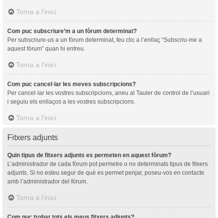
Torna a l’inici
Com puc subscriure’m a un fòrum determinat?
Per subscriure-us a un fòrum determinat, feu clic a l’enllaç “Subscriu-me a
aquest fòrum” quan hi entreu.
Torna a l’inici
Com puc cancel·lar les meves subscripcions?
Per cancel·lar les vostres subscripcions, aneu al Tauler de control de l’usuari
i seguiu els enllaços a les vostres subscripcions.
Torna a l’inici
Fitxers adjunts
Quin tipus de fitxers adjunts es permeten en aquest fòrum?
L’administrador de cada fòrum pot permetre o no determinats tipus de fitxers
adjunts. Si no esteu segur de què es permet penjar, poseu-vos en contacte
amb l’administrador del fòrum.
Torna a l’inici
Com puc trobar tots els meus fitxers adjunts?