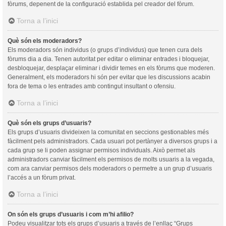
fòrums, depenent de la configuració establida pel creador del fòrum.
Torna a l’inici
Què són els moderadors?
Els moderadors són individus (o grups d’individus) que tenen cura dels
fòrums dia a dia. Tenen autoritat per editar o eliminar entrades i bloquejar,
desbloquejar, desplaçar eliminar i dividir temes en els fòrums que moderen.
Generalment, els moderadors hi són per evitar que les discussions acabin
fora de tema o les entrades amb contingut insultant o ofensiu.
Torna a l’inici
Què són els grups d’usuaris?
Els grups d’usuaris divideixen la comunitat en seccions gestionables més
fàcilment pels administradors. Cada usuari pot pertànyer a diversos grups i a
cada grup se li poden assignar permisos individuals. Això permet als
administradors canviar fàcilment els permisos de molts usuaris a la vegada,
com ara canviar permisos dels moderadors o permetre a un grup d’usuaris
l’accés a un fòrum privat.
Torna a l’inici
On són els grups d’usuaris i com m’hi afilio?
Podeu visualitzar tots els grups d’usuaris a través de l’enllaç “Grups