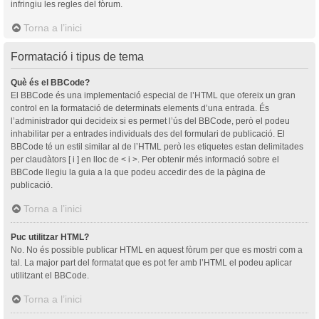
infringiu les regles del fòrum.
Torna a l’inici
Formatació i tipus de tema
Què és el BBCode?
El BBCode és una implementació especial de l’HTML que ofereix un gran
control en la formatació de determinats elements d’una entrada. És
l’administrador qui decideix si es permet l’ús del BBCode, però el podeu
inhabilitar per a entrades individuals des del formulari de publicació. El
BBCode té un estil similar al de l’HTML però les etiquetes estan delimitades
per claudàtors [ i ] en lloc de < i >. Per obtenir més informació sobre el
BBCode llegiu la guia a la que podeu accedir des de la pàgina de
publicació.
Torna a l’inici
Puc utilitzar HTML?
No. No és possible publicar HTML en aquest fòrum per que es mostri com a
tal. La major part del formatat que es pot fer amb l’HTML el podeu aplicar
utilitzant el BBCode.
Torna a l’inici