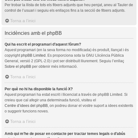
Per trobar la llista de tots els fitxers adjunts que heu penjat, aneu al Tauler de
control de l’usuari i seguiu els enllaços fins a la secció de fitxers adjunts.
Torna a l’inici
Incidències amb el phpBB
Qui ha escrit el programari d’aquest fòrum?
Aquest programari (en la seva forma no modificada) és produït, llançat i és
copyright
phpBB Limited
. Es proporciona sota la GNU Llicència Pública
General, versió 2 (GPL-2.0) i pot ser distribuït lliurement. Seguiu l’enllaç
Sobre el phpBB
per obtenir més informació.
Torna a l’inici
Per què no hi ha disponible la funció X?
Aquest programari ha estat escrit i llicenciat a través de phpBB Limited. Si
creieu que cal afegir una determinada funció, visiteu el
Centre d’idees del phpBB
, on podreu donar el vostre suport a idees existents
o suggerir funcions noves.
Torna a l’inici
Amb qui m’he de posar en contacte per tractar temes legals o d’abús