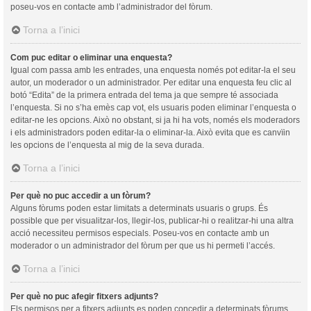
poseu-vos en contacte amb l’administrador del fòrum.
Torna a l’inici
Com puc editar o eliminar una enquesta?
Igual com passa amb les entrades, una enquesta només pot editar-la el seu
autor, un moderador o un administrador. Per editar una enquesta feu clic al
botó “Edita” de la primera entrada del tema ja que sempre té associada
l’enquesta. Si no s’ha emès cap vot, els usuaris poden eliminar l’enquesta o
editar-ne les opcions. Això no obstant, si ja hi ha vots, només els moderadors
i els administradors poden editar-la o eliminar-la. Això evita que es canvïin
les opcions de l’enquesta al mig de la seva durada.
Torna a l’inici
Per què no puc accedir a un fòrum?
Alguns fòrums poden estar limitats a determinats usuaris o grups. És
possible que per visualitzar-los, llegir-los, publicar-hi o realitzar-hi una altra
acció necessiteu permisos especials. Poseu-vos en contacte amb un
moderador o un administrador del fòrum per que us hi permeti l’accés.
Torna a l’inici
Per què no puc afegir fitxers adjunts?
Els permisos per a fitxers adjunts es poden concedir a determinats fòrums,