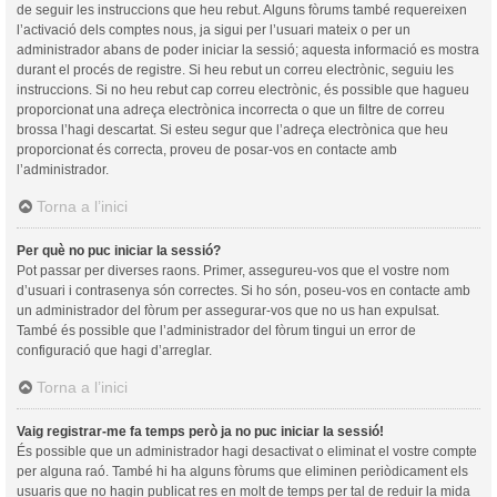
de seguir les instruccions que heu rebut. Alguns fòrums també requereixen
l’activació dels comptes nous, ja sigui per l’usuari mateix o per un
administrador abans de poder iniciar la sessió; aquesta informació es mostra
durant el procés de registre. Si heu rebut un correu electrònic, seguiu les
instruccions. Si no heu rebut cap correu electrònic, és possible que hagueu
proporcionat una adreça electrònica incorrecta o que un filtre de correu
brossa l’hagi descartat. Si esteu segur que l’adreça electrònica que heu
proporcionat és correcta, proveu de posar-vos en contacte amb
l’administrador.
Torna a l’inici
Per què no puc iniciar la sessió?
Pot passar per diverses raons. Primer, assegureu-vos que el vostre nom
d’usuari i contrasenya són correctes. Si ho són, poseu-vos en contacte amb
un administrador del fòrum per assegurar-vos que no us han expulsat.
També és possible que l’administrador del fòrum tingui un error de
configuració que hagi d’arreglar.
Torna a l’inici
Vaig registrar-me fa temps però ja no puc iniciar la sessió!
És possible que un administrador hagi desactivat o eliminat el vostre compte
per alguna raó. També hi ha alguns fòrums que eliminen periòdicament els
usuaris que no hagin publicat res en molt de temps per tal de reduir la mida