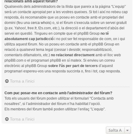
relacionats amb aquest fòrum?
Qualsevols dels administradors de la llista que pareix a la pàgina “L’equip”
serà un contacte apropiat per a les vostres queixes. Si tot i així no rebeu cap
resposta, és recomanable que us poseu en contacte amb el propietari del
domini (feu una
cerca whois
) o, si el fòrum s’executa sobre un servei gratuït
(p.ex. Yahoo!, free.fr, f2s.com, etc.), la direcció o el departament d’abús del
servei en questió. Tingueu en compte que el phpBB Group
no té
absolutament cap jurisdicció
i no pot ser fet responsable de com, on i qui
utilitza aquest fòrum. No us poseu en contacte amb el phpBB Group en
relació a qualsevol tema legal (cessar i desistir, responsabilització,
comentaris difamatoris, etc.)
no relacionat directament
amb el lloc web
phpBB.com o el programari phpBB en sí mateix. Si envieu un correu
electrònic al phpBB Group
sobre l’ús per part de tercers
d’aquest
programari espereu-vos una resposta succinta o, fins i tot, cap resposta.
Torna a l’inici
Com puc posar-me en contacte amb l’administrador del fòrum?
Tots els usuaris del fòrum poden utilitzar el formulari “Contacta amb
nosaltres”, si l’administrador del fòrum n’ha habilitat l’opció.
Els membres del fòrum també poden utilitzar l’enllaç “L’equip”.
Torna a l’inici
Salta A