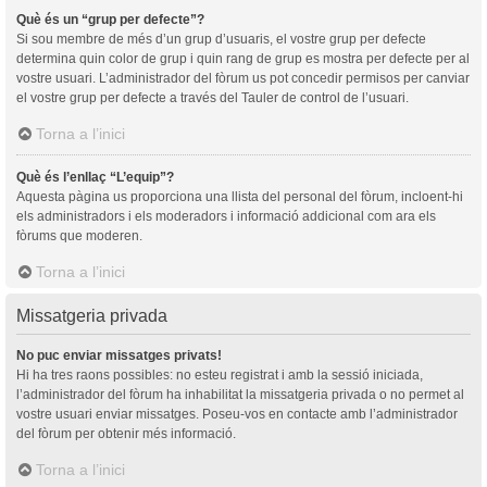
Què és un “grup per defecte”?
Si sou membre de més d’un grup d’usuaris, el vostre grup per defecte
determina quin color de grup i quin rang de grup es mostra per defecte per al
vostre usuari. L’administrador del fòrum us pot concedir permisos per canviar
el vostre grup per defecte a través del Tauler de control de l’usuari.
Torna a l’inici
Què és l’enllaç “L’equip”?
Aquesta pàgina us proporciona una llista del personal del fòrum, incloent-hi
els administradors i els moderadors i informació addicional com ara els
fòrums que moderen.
Torna a l’inici
Missatgeria privada
No puc enviar missatges privats!
Hi ha tres raons possibles: no esteu registrat i amb la sessió iniciada,
l’administrador del fòrum ha inhabilitat la missatgeria privada o no permet al
vostre usuari enviar missatges. Poseu-vos en contacte amb l’administrador
del fòrum per obtenir més informació.
Torna a l’inici