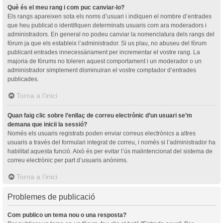
Què és el meu rang i com puc canviar-lo?
Els rangs apareixen sota els noms d’usuari i indiquen el nombre d’entrades
que heu publicat o identifiquen determinats usuaris com ara moderadors i
administradors. En general no podeu canviar la nomenclatura dels rangs del
fòrum ja que els estableix l’administrador. Si us plau, no abuseu del fòrum
publicant entrades innecessàriament per incrementar el vostre rang. La
majoria de fòrums no toleren aquest comportament i un moderador o un
administrador simplement disminuiran el vostre comptador d’entrades
publicades.
Torna a l’inici
Quan faig clic sobre l’enllaç de correu electrònic d’un usuari se’m
demana que iniciï la sessió?
Només els usuaris registrats poden enviar correus electrònics a altres
usuaris a través del formulari integrat de correu, i només si l’administrador ha
habilitat aquesta funció. Això és per evitar l’ús malintencionat del sistema de
correu electrònic per part d’usuaris anònims.
Torna a l’inici
Problemes de publicació
Com publico un tema nou o una resposta?