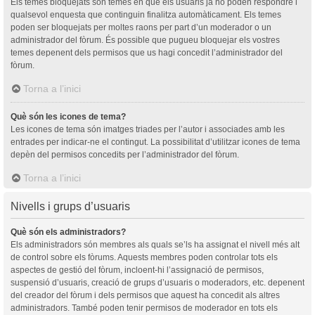
Els temes bloquejats són temes en què els usuaris ja no poden respondre i
qualsevol enquesta que continguin finalitza automàticament. Els temes
poden ser bloquejats per moltes raons per part d’un moderador o un
administrador del fòrum. És possible que pugueu bloquejar els vostres
temes depenent dels permisos que us hagi concedit l’administrador del
fòrum.
Torna a l’inici
Què són les icones de tema?
Les icones de tema són imatges triades per l’autor i associades amb les
entrades per indicar-ne el contingut. La possibilitat d’utilitzar icones de tema
depèn del permisos concedits per l’administrador del fòrum.
Torna a l’inici
Nivells i grups d’usuaris
Què són els administradors?
Els administradors són membres als quals se’ls ha assignat el nivell més alt
de control sobre els fòrums. Aquests membres poden controlar tots els
aspectes de gestió del fòrum, incloent-hi l’assignació de permisos,
suspensió d’usuaris, creació de grups d’usuaris o moderadors, etc. depenent
del creador del fòrum i dels permisos que aquest ha concedit als altres
administradors. També poden tenir permisos de moderador en tots els