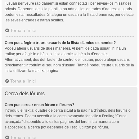
l’usuari per veure ràpidament si estan connectats i per enviar-los missatges
privats. Depenent de si la plantilla ho admet, les entrades d’aquests usuaris
poden estar ressaltades. Si afegiu un usuari a la llista d’enemics, per defecte
les seves entrades estaran ocultes.
Torna a l’inici
Com puc afegir o treure usuaris de la llista d’amics o enemics?
Podeu afegir usuaris de dues maneres. Al perfil de cada usuari, hi ha un
enllaç per afegir-lo o bé a la llista d’amics o bé a la d’enemics.
Alternativament, des del Tauler de control de l’usuari, podeu afegir usuaris
directament introduïnt el seu nom d’usuari. També podeu treure usuaris de la
llista utilitzant la mateixa pàgina.
Torna a l’inici
Cerca dels fòrums
Com puc cercar en un fòrum o fòrums?
Introduïu el text al quadre de cerca situat a la pàgina d’índex, dels fòrums o
dels temes. Podeu accedir a la cerca avançada fent clic a l’enllaç “Cerca
avançada” disponible a totes les pàgines del fòrum. La manera com
s’accedeix a la cerca pot dependre de l’estil utilitzat pel fòrum.
Torna a l’inici