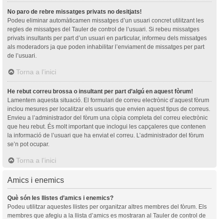
No paro de rebre missatges privats no desitjats!
Podeu eliminar automàticamen missatges d’un usuari concret utilitzant les
regles de missatges del Tauler de control de l’usuari. Si rebeu missatges
privats insultants per part d’un usuari en particular, informeu dels missatges
als moderadors ja que poden inhabilitar l’enviament de missatges per part
de l’usuari.
Torna a l’inici
He rebut correu brossa o insultant per part d’algú en aquest fòrum!
Lamentem aquesta situació. El formulari de correu electrònic d’aquest fòrum
inclou mesures per localitzar els usuaris que envien aquest tipus de correus.
Envieu a l’administrador del fòrum una còpia completa del correu electrònic
que heu rebut. És molt important que inclogui les capçaleres que contenen
la informació de l’usuari que ha enviat el correu. L’administrador del fòrum
se’n pot ocupar.
Torna a l’inici
Amics i enemics
Què són les llistes d’amics i enemics?
Podeu utilitzar aquestes llistes per organitzar altres membres del fòrum. Els
membres que afegiu a la llista d’amics es mostraran al Tauler de control de