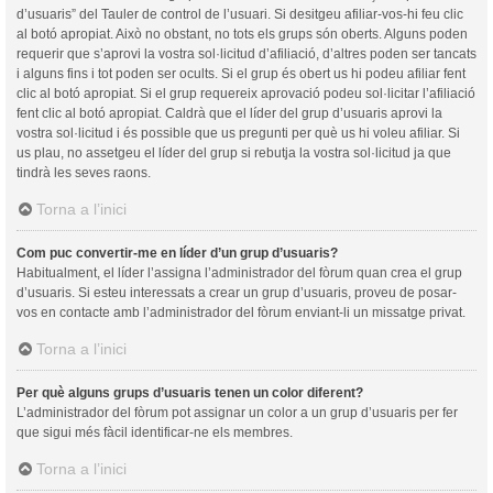
d’usuaris” del Tauler de control de l’usuari. Si desitgeu afiliar-vos-hi feu clic
al botó apropiat. Això no obstant, no tots els grups són oberts. Alguns poden
requerir que s’aprovi la vostra sol·licitud d’afiliació, d’altres poden ser tancats
i alguns fins i tot poden ser ocults. Si el grup és obert us hi podeu afiliar fent
clic al botó apropiat. Si el grup requereix aprovació podeu sol·licitar l’afiliació
fent clic al botó apropiat. Caldrà que el líder del grup d’usuaris aprovi la
vostra sol·licitud i és possible que us pregunti per què us hi voleu afiliar. Si
us plau, no assetgeu el líder del grup si rebutja la vostra sol·licitud ja que
tindrà les seves raons.
Torna a l’inici
Com puc convertir-me en líder d’un grup d’usuaris?
Habitualment, el líder l’assigna l’administrador del fòrum quan crea el grup
d’usuaris. Si esteu interessats a crear un grup d’usuaris, proveu de posar-
vos en contacte amb l’administrador del fòrum enviant-li un missatge privat.
Torna a l’inici
Per què alguns grups d’usuaris tenen un color diferent?
L’administrador del fòrum pot assignar un color a un grup d’usuaris per fer
que sigui més fàcil identificar-ne els membres.
Torna a l’inici