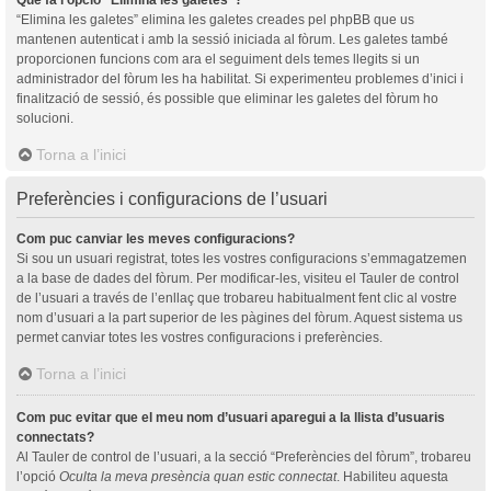
“Elimina les galetes” elimina les galetes creades pel phpBB que us
mantenen autenticat i amb la sessió iniciada al fòrum. Les galetes també
proporcionen funcions com ara el seguiment dels temes llegits si un
administrador del fòrum les ha habilitat. Si experimenteu problemes d’inici i
finalització de sessió, és possible que eliminar les galetes del fòrum ho
solucioni.
Torna a l’inici
Preferències i configuracions de l’usuari
Com puc canviar les meves configuracions?
Si sou un usuari registrat, totes les vostres configuracions s’emmagatzemen
a la base de dades del fòrum. Per modificar-les, visiteu el Tauler de control
de l’usuari a través de l’enllaç que trobareu habitualment fent clic al vostre
nom d’usuari a la part superior de les pàgines del fòrum. Aquest sistema us
permet canviar totes les vostres configuracions i preferències.
Torna a l’inici
Com puc evitar que el meu nom d’usuari aparegui a la llista d’usuaris
connectats?
Al Tauler de control de l’usuari, a la secció “Preferències del fòrum”, trobareu
l’opció
Oculta la meva presència quan estic connectat
. Habiliteu aquesta