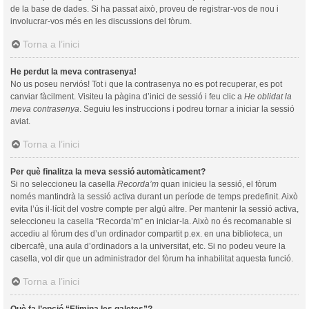
de la base de dades. Si ha passat això, proveu de registrar-vos de nou i
involucrar-vos més en les discussions del fòrum.
Torna a l’inici
He perdut la meva contrasenya!
No us poseu nerviós! Tot i que la contrasenya no es pot recuperar, es pot
canviar fàcilment. Visiteu la pàgina d’inici de sessió i feu clic a
He oblidat la
meva contrasenya
. Seguiu les instruccions i podreu tornar a iniciar la sessió
aviat.
Torna a l’inici
Per què finalitza la meva sessió automàticament?
Si no seleccioneu la casella
Recorda’m
quan inicieu la sessió, el fòrum
només mantindrà la sessió activa durant un període de temps predefinit. Això
evita l’ús il·lícit del vostre compte per algú altre. Per mantenir la sessió activa,
seleccioneu la casella “Recorda’m” en iniciar-la. Això no és recomanable si
accediu al fòrum des d’un ordinador compartit p.ex. en una biblioteca, un
cibercafè, una aula d’ordinadors a la universitat, etc. Si no podeu veure la
casella, vol dir que un administrador del fòrum ha inhabilitat aquesta funció.
Torna a l’inici
Què fa l’opció “Elimina les galetes”?