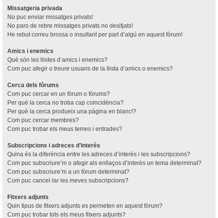
Missatgeria privada
No puc enviar missatges privats!
No paro de rebre missatges privats no desitjats!
He rebut correu brossa o insultant per part d’algú en aquest fòrum!
Amics i enemics
Què són les llistes d’amics i enemics?
Com puc afegir o treure usuaris de la llista d’amics o enemics?
Cerca dels fòrums
Com puc cercar en un fòrum o fòrums?
Per què la cerca no troba cap coincidència?
Per què la cerca produeix una pàgina en blanc!?
Com puc cercar membres?
Com puc trobar els meus temes i entrades?
Subscripcions i adreces d’interès
Quina és la diferència entre les adreces d’interès i les subscripcions?
Com puc subscriure’m o afegir als enllaços d’interès un tema determinat?
Com puc subscriure’m a un fòrum determinat?
Com puc cancel·lar les meves subscripcions?
Fitxers adjunts
Quin tipus de fitxers adjunts es permeten en aquest fòrum?
Com puc trobar tots els meus fitxers adjunts?