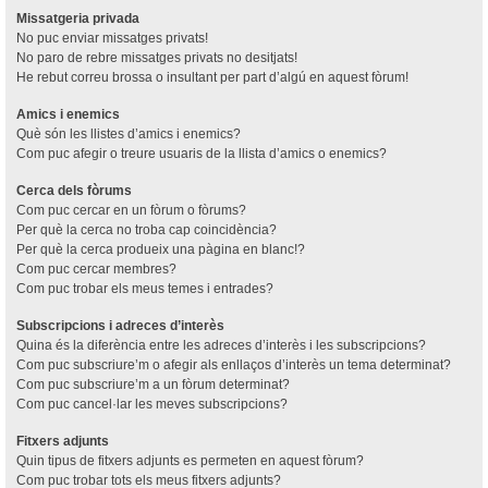
Missatgeria privada
No puc enviar missatges privats!
No paro de rebre missatges privats no desitjats!
He rebut correu brossa o insultant per part d’algú en aquest fòrum!
Amics i enemics
Què són les llistes d’amics i enemics?
Com puc afegir o treure usuaris de la llista d’amics o enemics?
Cerca dels fòrums
Com puc cercar en un fòrum o fòrums?
Per què la cerca no troba cap coincidència?
Per què la cerca produeix una pàgina en blanc!?
Com puc cercar membres?
Com puc trobar els meus temes i entrades?
Subscripcions i adreces d’interès
Quina és la diferència entre les adreces d’interès i les subscripcions?
Com puc subscriure’m o afegir als enllaços d’interès un tema determinat?
Com puc subscriure’m a un fòrum determinat?
Com puc cancel·lar les meves subscripcions?
Fitxers adjunts
Quin tipus de fitxers adjunts es permeten en aquest fòrum?
Com puc trobar tots els meus fitxers adjunts?