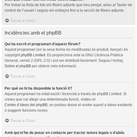
Per trobar la llista de tots els fitxers adjunts que heu penjat, aneu al Tauler de
control de l’usuari i seguiu els enllaços fins a la secció de fitxers adjunts.
Torna a l’inici
Incidències amb el phpBB
Qui ha escrit el programari d’aquest fòrum?
Aquest programari (en la seva forma no modificada) és produït, llançat i és
copyright
phpBB Limited
. Es proporciona sota la GNU Llicència Pública
General, versió 2 (GPL-2.0) i pot ser distribuït lliurement. Seguiu l’enllaç
Sobre el phpBB
per obtenir més informació.
Torna a l’inici
Per què no hi ha disponible la funció X?
Aquest programari ha estat escrit i llicenciat a través de phpBB Limited. Si
creieu que cal afegir una determinada funció, visiteu el
Centre d’idees del phpBB
, on podreu donar el vostre suport a idees existents
o suggerir funcions noves.
Torna a l’inici
Amb qui m’he de posar en contacte per tractar temes legals o d’abús