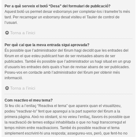
Per a què serveix el botó “Desa” del formulari de publicació?
Aquest botó us permet desar esborranys per completar-los i trametre’ls més
tard. Per recarregar un esborrany desat visiteu el Tauler de control de
l’usuari.
Torna a l’inici
Per què cal que la meva entrada sigui aprovada?
És possible que l’administrador del fòrum hagi decidit que les entrades del
fòrum en el que esteu publicant han de ser revisades abans de ser
publicades. També és possible que l’administrador us hagi situat en un grup
d’usuaris les entrades dels quals s’han de revisar abans de ser publicades.
Poseu-vos en contacte amb l’administrador del fòrum per obtenir més
informació.
Torna a l’inici
Com reactivo el meu tema?
Si feu clic a l’enllaç “Reactiva el tema” que apareix quan el visualitzeu,
podeu “reactivar-lo” fent que aparegui a la part superior del fòrum a la
primera pàgina. Això no obstant, si no veieu l’enllaç, llavors és possible que
la reactivació de temes estigui inhabilitada o que no hagi transcorregut el
temps mínim entre reactivacions. També és possible reactivar el tema
simplement escrivint-hi una resposta; assegureu-vos, però, que fent-ho no