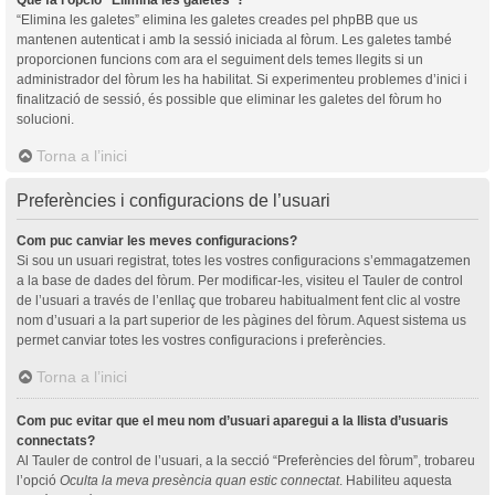
“Elimina les galetes” elimina les galetes creades pel phpBB que us
mantenen autenticat i amb la sessió iniciada al fòrum. Les galetes també
proporcionen funcions com ara el seguiment dels temes llegits si un
administrador del fòrum les ha habilitat. Si experimenteu problemes d’inici i
finalització de sessió, és possible que eliminar les galetes del fòrum ho
solucioni.
Torna a l’inici
Preferències i configuracions de l’usuari
Com puc canviar les meves configuracions?
Si sou un usuari registrat, totes les vostres configuracions s’emmagatzemen
a la base de dades del fòrum. Per modificar-les, visiteu el Tauler de control
de l’usuari a través de l’enllaç que trobareu habitualment fent clic al vostre
nom d’usuari a la part superior de les pàgines del fòrum. Aquest sistema us
permet canviar totes les vostres configuracions i preferències.
Torna a l’inici
Com puc evitar que el meu nom d’usuari aparegui a la llista d’usuaris
connectats?
Al Tauler de control de l’usuari, a la secció “Preferències del fòrum”, trobareu
l’opció
Oculta la meva presència quan estic connectat
. Habiliteu aquesta