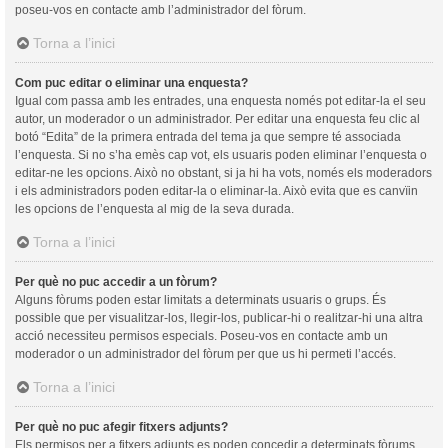
poseu-vos en contacte amb l’administrador del fòrum.
Torna a l’inici
Com puc editar o eliminar una enquesta?
Igual com passa amb les entrades, una enquesta només pot editar-la el seu
autor, un moderador o un administrador. Per editar una enquesta feu clic al
botó “Edita” de la primera entrada del tema ja que sempre té associada
l’enquesta. Si no s’ha emès cap vot, els usuaris poden eliminar l’enquesta o
editar-ne les opcions. Això no obstant, si ja hi ha vots, només els moderadors
i els administradors poden editar-la o eliminar-la. Això evita que es canvïin
les opcions de l’enquesta al mig de la seva durada.
Torna a l’inici
Per què no puc accedir a un fòrum?
Alguns fòrums poden estar limitats a determinats usuaris o grups. És
possible que per visualitzar-los, llegir-los, publicar-hi o realitzar-hi una altra
acció necessiteu permisos especials. Poseu-vos en contacte amb un
moderador o un administrador del fòrum per que us hi permeti l’accés.
Torna a l’inici
Per què no puc afegir fitxers adjunts?
Els permisos per a fitxers adjunts es poden concedir a determinats fòrums,