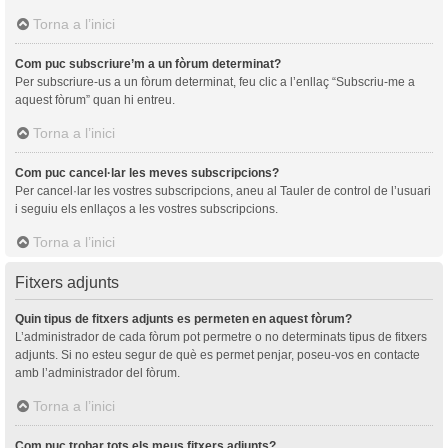
Torna a l’inici
Com puc subscriure’m a un fòrum determinat?
Per subscriure-us a un fòrum determinat, feu clic a l’enllaç “Subscriu-me a
aquest fòrum” quan hi entreu.
Torna a l’inici
Com puc cancel·lar les meves subscripcions?
Per cancel·lar les vostres subscripcions, aneu al Tauler de control de l’usuari
i seguiu els enllaços a les vostres subscripcions.
Torna a l’inici
Fitxers adjunts
Quin tipus de fitxers adjunts es permeten en aquest fòrum?
L’administrador de cada fòrum pot permetre o no determinats tipus de fitxers
adjunts. Si no esteu segur de què es permet penjar, poseu-vos en contacte
amb l’administrador del fòrum.
Torna a l’inici
Com puc trobar tots els meus fitxers adjunts?