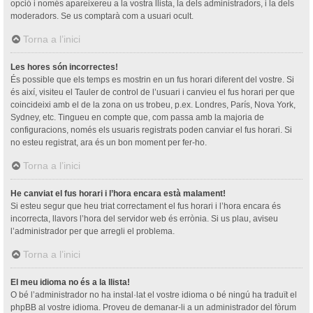
opció i només apareixereu a la vostra llista, la dels administradors, i la dels
moderadors. Se us comptarà com a usuari ocult.
Torna a l’inici
Les hores són incorrectes!
És possible que els temps es mostrin en un fus horari diferent del vostre. Si
és així, visiteu el Tauler de control de l’usuari i canvieu el fus horari per que
coincideixi amb el de la zona on us trobeu, p.ex. Londres, París, Nova York,
Sydney, etc. Tingueu en compte que, com passa amb la majoria de
configuracions, només els usuaris registrats poden canviar el fus horari. Si
no esteu registrat, ara és un bon moment per fer-ho.
Torna a l’inici
He canviat el fus horari i l’hora encara està malament!
Si esteu segur que heu triat correctament el fus horari i l’hora encara és
incorrecta, llavors l’hora del servidor web és errònia. Si us plau, aviseu
l’administrador per que arregli el problema.
Torna a l’inici
El meu idioma no és a la llista!
O bé l’administrador no ha instal·lat el vostre idioma o bé ningú ha traduït el
phpBB al vostre idioma. Proveu de demanar-li a un administrador del fòrum