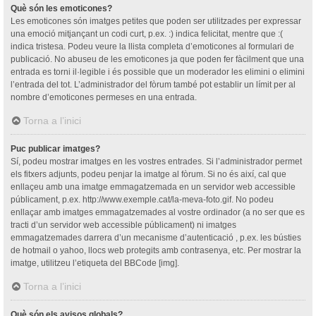
Què són les emoticones?
Les emoticones són imatges petites que poden ser utilitzades per expressar
una emoció mitjançant un codi curt, p.ex. :) indica felicitat, mentre que :(
indica tristesa. Podeu veure la llista completa d’emoticones al formulari de
publicació. No abuseu de les emoticones ja que poden fer fàcilment que una
entrada es torni il·legible i és possible que un moderador les elimini o elimini
l’entrada del tot. L’administrador del fòrum també pot establir un límit per al
nombre d’emoticones permeses en una entrada.
Torna a l’inici
Puc publicar imatges?
Sí, podeu mostrar imatges en les vostres entrades. Si l’administrador permet
els fitxers adjunts, podeu penjar la imatge al fòrum. Si no és així, cal que
enllaçeu amb una imatge emmagatzemada en un servidor web accessible
públicament, p.ex. http://www.exemple.cat/la-meva-foto.gif. No podeu
enllaçar amb imatges emmagatzemades al vostre ordinador (a no ser que es
tracti d’un servidor web accessible públicament) ni imatges
emmagatzemades darrera d’un mecanisme d’autenticació , p.ex. les bústies
de hotmail o yahoo, llocs web protegits amb contrasenya, etc. Per mostrar la
imatge, utilitzeu l’etiqueta del BBCode [img].
Torna a l’inici
Què són els avisos globals?