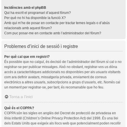
Incidències amb el phpBB
Qui ha escrit el programari d’aquest fòrum?
Per què no hi ha disponible la funció X?
Amb qui m’he de posar en contacte per tractar temes legals o d’abús
relacionats amb aquest fòrum?
Com puc posar-me en contacte amb l’administrador del fòrum?
Problemes d’inici de sessió i registre
Per què cal que em registri?
És possible que no calgui, és decisió de l’administrador del fòrum si cal o no
registrar-se per publicar missatges. Això no obstant, registrar-vos us dóna
accés a característiques addicionals no disponibles per als usuaris visitants
com ara definir avatars, missatgeria privada, enviament de correus
electrònics a altres usuaris, subscripcions a grups d’usuaris, etc. Només cal
un moment per registrar-se, per tant, és recomanable que ho feu.
Torna a l’inici
Què és el COPPA?
COPPA són les sigles en anglès del Decret de protecció de privadesa en
línia infantil (Children’s Online Privacy Protection Act) del 1998. És una llei
dels Estats Units que exigeix als llocs web que potencialment poden recollir