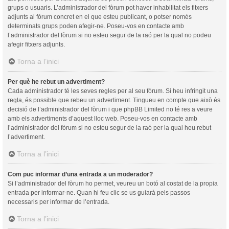
grups o usuaris. L’administrador del fòrum pot haver inhabilitat els fitxers
adjunts al fòrum concret en el que esteu publicant, o potser només
determinats grups poden afegir-ne. Poseu-vos en contacte amb
l’administrador del fòrum si no esteu segur de la raó per la qual no podeu
afegir fitxers adjunts.
Torna a l’inici
Per què he rebut un advertiment?
Cada administrador té les seves regles per al seu fòrum. Si heu infringit una
regla, és possible que rebeu un advertiment. Tingueu en compte que això és
decisió de l’administrador del fòrum i que phpBB Limited no té res a veure
amb els advertiments d’aquest lloc web. Poseu-vos en contacte amb
l’administrador del fòrum si no esteu segur de la raó per la qual heu rebut
l’advertiment.
Torna a l’inici
Com puc informar d’una entrada a un moderador?
Si l’administrador del fòrum ho permet, veureu un botó al costat de la propia
entrada per informar-ne. Quan hi feu clic se us guiarà pels passos
necessaris per informar de l’entrada.
Torna a l’inici