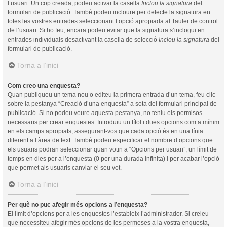
l’usuari. Un cop creada, podeu activar la casella
Inclou la signatura
del
formulari de publicació. També podeu incloure per defecte la signatura en
totes les vostres entrades seleccionant l’opció apropiada al Tauler de control
de l’usuari. Si ho feu, encara podeu evitar que la signatura s’inclogui en
entrades individuals desactivant la casella de selecció
Inclou la signatura
del
formulari de publicació.
Torna a l’inici
Com creo una enquesta?
Quan publiqueu un tema nou o editeu la primera entrada d’un tema, feu clic
sobre la pestanya “Creació d’una enquesta” a sota del formulari principal de
publicació. Si no podeu veure aquesta pestanya, no teniu els permisos
necessaris per crear enquestes. Introduïu un títol i dues opcions com a mínim
en els camps apropiats, assegurant-vos que cada opció és en una línia
diferent a l’àrea de text. També podeu especificar el nombre d’opcions que
els usuaris podran seleccionar quan votin a “Opcions per usuari”, un límit de
temps en dies per a l’enquesta (0 per una durada infinita) i per acabar l’opció
que permet als usuaris canviar el seu vot.
Torna a l’inici
Per què no puc afegir més opcions a l’enquesta?
El límit d’opcions per a les enquestes l’estableix l’administrador. Si creieu
que necessiteu afegir més opcions de les permeses a la vostra enquesta,