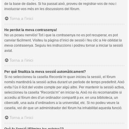
de la base de dades. Si ha passat això, proveu de registrar-vos de nou i
involucrar-vos més en les discussions del fòrum.
Torna a l’inici
He perdut la meva contrasenya!
No us poseu nerviós! Tot i que la contrasenya no es pot recuperar, es pot
canviar fàcilment. Visiteu la pàgina d’inici de sessió i feu clic a
He oblidat la
meva contrasenya
. Seguiu les instruccions i podreu tornar a iniciar la sessió
aviat.
Torna a l’inici
Per què finalitza la meva sessió automàticament?
Si no seleccioneu la casella
Recorda’m
quan inicieu la sessió, el fòrum
només mantindrà la sessió activa durant un període de temps predefinit. Això
evita l’ús il·lícit del vostre compte per algú altre. Per mantenir la sessió activa,
seleccioneu la casella “Recorda’m” en iniciar-la. Això no és recomanable si
accediu al fòrum des d’un ordinador compartit p.ex. en una biblioteca, un
cibercafè, una aula d’ordinadors a la universitat, etc. Si no podeu veure la
casella, vol dir que un administrador del fòrum ha inhabilitat aquesta funció.
Torna a l’inici
Què fa l’opció “Elimina les galetes”?