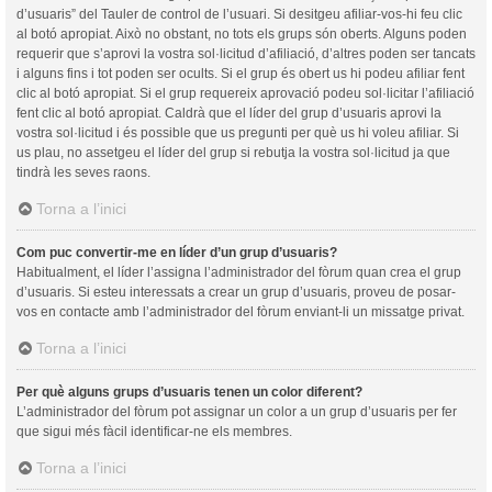
d’usuaris” del Tauler de control de l’usuari. Si desitgeu afiliar-vos-hi feu clic
al botó apropiat. Això no obstant, no tots els grups són oberts. Alguns poden
requerir que s’aprovi la vostra sol·licitud d’afiliació, d’altres poden ser tancats
i alguns fins i tot poden ser ocults. Si el grup és obert us hi podeu afiliar fent
clic al botó apropiat. Si el grup requereix aprovació podeu sol·licitar l’afiliació
fent clic al botó apropiat. Caldrà que el líder del grup d’usuaris aprovi la
vostra sol·licitud i és possible que us pregunti per què us hi voleu afiliar. Si
us plau, no assetgeu el líder del grup si rebutja la vostra sol·licitud ja que
tindrà les seves raons.
Torna a l’inici
Com puc convertir-me en líder d’un grup d’usuaris?
Habitualment, el líder l’assigna l’administrador del fòrum quan crea el grup
d’usuaris. Si esteu interessats a crear un grup d’usuaris, proveu de posar-
vos en contacte amb l’administrador del fòrum enviant-li un missatge privat.
Torna a l’inici
Per què alguns grups d’usuaris tenen un color diferent?
L’administrador del fòrum pot assignar un color a un grup d’usuaris per fer
que sigui més fàcil identificar-ne els membres.
Torna a l’inici