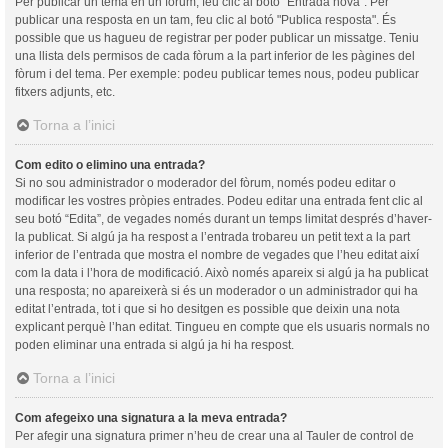
Per publicar un tema en un fòrum, feu clic al botó "Entrada nova". Per
publicar una resposta en un tam, feu clic al botó "Publica resposta". És
possible que us hagueu de registrar per poder publicar un missatge. Teniu
una llista dels permisos de cada fòrum a la part inferior de les pàgines del
fòrum i del tema. Per exemple: podeu publicar temes nous, podeu publicar
fitxers adjunts, etc.
Torna a l’inici
Com edito o elimino una entrada?
Si no sou administrador o moderador del fòrum, només podeu editar o
modificar les vostres pròpies entrades. Podeu editar una entrada fent clic al
seu botó “Edita”, de vegades només durant un temps limitat després d’haver-
la publicat. Si algú ja ha respost a l’entrada trobareu un petit text a la part
inferior de l’entrada que mostra el nombre de vegades que l’heu editat així
com la data i l’hora de modificació. Això només apareix si algú ja ha publicat
una resposta; no apareixerà si és un moderador o un administrador qui ha
editat l’entrada, tot i que si ho desitgen es possible que deixin una nota
explicant perquè l’han editat. Tingueu en compte que els usuaris normals no
poden eliminar una entrada si algú ja hi ha respost.
Torna a l’inici
Com afegeixo una signatura a la meva entrada?
Per afegir una signatura primer n’heu de crear una al Tauler de control de