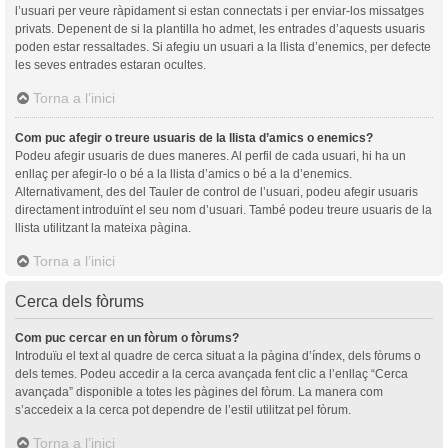
l’usuari per veure ràpidament si estan connectats i per enviar-los missatges
privats. Depenent de si la plantilla ho admet, les entrades d’aquests usuaris
poden estar ressaltades. Si afegiu un usuari a la llista d’enemics, per defecte
les seves entrades estaran ocultes.
Torna a l’inici
Com puc afegir o treure usuaris de la llista d’amics o enemics?
Podeu afegir usuaris de dues maneres. Al perfil de cada usuari, hi ha un
enllaç per afegir-lo o bé a la llista d’amics o bé a la d’enemics.
Alternativament, des del Tauler de control de l’usuari, podeu afegir usuaris
directament introduïnt el seu nom d’usuari. També podeu treure usuaris de la
llista utilitzant la mateixa pàgina.
Torna a l’inici
Cerca dels fòrums
Com puc cercar en un fòrum o fòrums?
Introduïu el text al quadre de cerca situat a la pàgina d’índex, dels fòrums o
dels temes. Podeu accedir a la cerca avançada fent clic a l’enllaç “Cerca
avançada” disponible a totes les pàgines del fòrum. La manera com
s’accedeix a la cerca pot dependre de l’estil utilitzat pel fòrum.
Torna a l’inici