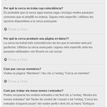
Per què la cerca no troba cap coincidència?
És probable que la cerca sigui massa vaga i inclogui moltes paraules
comunes que el phpBB no indexa. Sigueu més específic i utilitzeu les
opcions disponibles a la cerca avançada.
Torna a l’inici
Per què la cerca produeix una pàgina en blanc!?
La cerca ha trobat més coincidències de les que el servidor web pot
gestionar. Utilitzeu la cerca avançada i sigueu més especific amb les
paraules utilitzades i els fòrums on cal cercar.
Torna a l’inici
Com puc cercar membres?
Visiteu la pàgina “Membres” i feu clic a l’enllaç “Cerca un membre”.
Torna a l’inici
Com puc trobar els meus temes i entrades?
Podeu recuperar les vostres entrades o bé fent clic a l’enllaç “Mostra les
meves entrades” del Tauler de control de l’usuari o bé l’enllaç “Cerca les
entrades d’aquest usuari” del vostre perfil o fent clic al menú “Enllaços