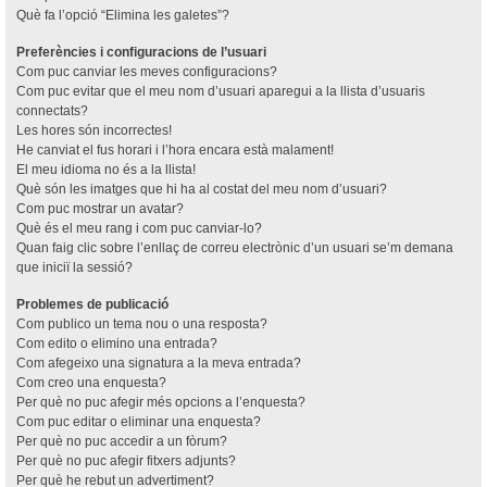
Què fa l’opció “Elimina les galetes”?
Preferències i configuracions de l’usuari
Com puc canviar les meves configuracions?
Com puc evitar que el meu nom d’usuari aparegui a la llista d’usuaris
connectats?
Les hores són incorrectes!
He canviat el fus horari i l’hora encara està malament!
El meu idioma no és a la llista!
Què són les imatges que hi ha al costat del meu nom d’usuari?
Com puc mostrar un avatar?
Què és el meu rang i com puc canviar-lo?
Quan faig clic sobre l’enllaç de correu electrònic d’un usuari se’m demana
que iniciï la sessió?
Problemes de publicació
Com publico un tema nou o una resposta?
Com edito o elimino una entrada?
Com afegeixo una signatura a la meva entrada?
Com creo una enquesta?
Per què no puc afegir més opcions a l’enquesta?
Com puc editar o eliminar una enquesta?
Per què no puc accedir a un fòrum?
Per què no puc afegir fitxers adjunts?
Per què he rebut un advertiment?