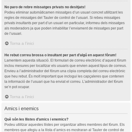
No paro de rebre missatges privats no desitjats!
Podeu eliminar automàticamen missatges d’un usuari concret utilitzant les
regles de missatges del Tauler de control de l’usuari. Si rebeu missatges
privats insultants per part d’un usuari en particular, informeu dels missatges
als moderadors ja que poden inhabilitar l’enviament de missatges per part
de l’usuari.
Torna a l’inici
He rebut correu brossa o insultant per part d’algú en aquest fòrum!
Lamentem aquesta situació. El formulari de correu electrònic d’aquest fòrum
inclou mesures per localitzar els usuaris que envien aquest tipus de correus.
Envieu a l’administrador del fòrum una còpia completa del correu electrònic
que heu rebut. És molt important que inclogui les capçaleres que contenen
la informació de l’usuari que ha enviat el correu. L’administrador del fòrum
se’n pot ocupar.
Torna a l’inici
Amics i enemics
Què són les llistes d’amics i enemics?
Podeu utilitzar aquestes llistes per organitzar altres membres del fòrum. Els
membres que afegiu a la llista d’amics es mostraran al Tauler de control de