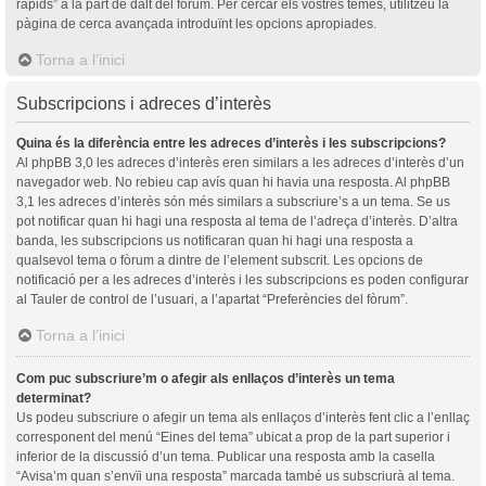
ràpids” a la part de dalt del fòrum. Per cercar els vostres temes, utilitzeu la
pàgina de cerca avançada introduïnt les opcions apropiades.
Torna a l’inici
Subscripcions i adreces d’interès
Quina és la diferència entre les adreces d’interès i les subscripcions?
Al phpBB 3,0 les adreces d’interès eren similars a les adreces d’interès d’un
navegador web. No rebieu cap avís quan hi havia una resposta. Al phpBB
3,1 les adreces d’interès són més similars a subscriure’s a un tema. Se us
pot notificar quan hi hagi una resposta al tema de l’adreça d’interès. D’altra
banda, les subscripcions us notificaran quan hi hagi una resposta a
qualsevol tema o fòrum a dintre de l’element subscrit. Les opcions de
notificació per a les adreces d’interès i les subscripcions es poden configurar
al Tauler de control de l’usuari, a l’apartat “Preferències del fòrum”.
Torna a l’inici
Com puc subscriure’m o afegir als enllaços d’interès un tema
determinat?
Us podeu subscriure o afegir un tema als enllaços d’interès fent clic a l’enllaç
corresponent del menú “Eines del tema” ubicat a prop de la part superior i
inferior de la discussió d’un tema. Publicar una resposta amb la casella
“Avisa’m quan s’envïi una resposta” marcada també us subscriurà al tema.