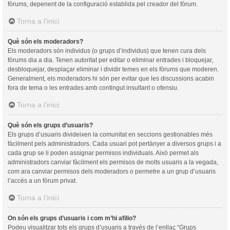
fòrums, depenent de la configuració establida pel creador del fòrum.
Torna a l’inici
Què són els moderadors?
Els moderadors són individus (o grups d’individus) que tenen cura dels
fòrums dia a dia. Tenen autoritat per editar o eliminar entrades i bloquejar,
desbloquejar, desplaçar eliminar i dividir temes en els fòrums que moderen.
Generalment, els moderadors hi són per evitar que les discussions acabin
fora de tema o les entrades amb contingut insultant o ofensiu.
Torna a l’inici
Què són els grups d’usuaris?
Els grups d’usuaris divideixen la comunitat en seccions gestionables més
fàcilment pels administradors. Cada usuari pot pertànyer a diversos grups i a
cada grup se li poden assignar permisos individuals. Això permet als
administradors canviar fàcilment els permisos de molts usuaris a la vegada,
com ara canviar permisos dels moderadors o permetre a un grup d’usuaris
l’accés a un fòrum privat.
Torna a l’inici
On són els grups d’usuaris i com m’hi afilio?
Podeu visualitzar tots els grups d’usuaris a través de l’enllaç “Grups