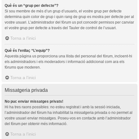
Què és un “grup per defecte”?
Si sou membre de més d’un grup d’usuaris, el vostre grup per defecte
determina quin color de grup i quin rang de grup es mostra per defecte per al
vostre usuari. L’administrador del fòrum us pot concedir permisos per canviar
el vostre grup per defecte a través del Tauler de control de l’usuari.
Torna a l’inici
Què és l’enllaç “L’equip”?
Aquesta pàgina us proporciona una llista del personal del fòrum, incloent-hi
els administradors i els moderadors i informació addicional com ara els
fòrums que moderen.
Torna a l’inici
Missatgeria privada
No puc enviar missatges privats!
Hi ha tres raons possibles: no esteu registrat i amb la sessió iniciada,
l’administrador del fòrum ha inhabilitat la missatgeria privada o no permet al
vostre usuari enviar missatges. Poseu-vos en contacte amb l’administrador
del fòrum per obtenir més informació.
Torna a l’inici