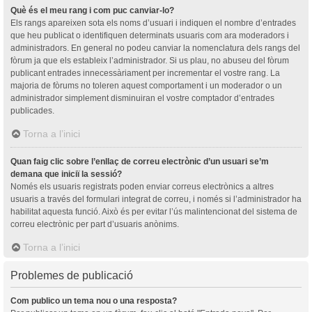
Què és el meu rang i com puc canviar-lo?
Els rangs apareixen sota els noms d’usuari i indiquen el nombre d’entrades
que heu publicat o identifiquen determinats usuaris com ara moderadors i
administradors. En general no podeu canviar la nomenclatura dels rangs del
fòrum ja que els estableix l’administrador. Si us plau, no abuseu del fòrum
publicant entrades innecessàriament per incrementar el vostre rang. La
majoria de fòrums no toleren aquest comportament i un moderador o un
administrador simplement disminuiran el vostre comptador d’entrades
publicades.
Torna a l’inici
Quan faig clic sobre l’enllaç de correu electrònic d’un usuari se’m
demana que iniciï la sessió?
Només els usuaris registrats poden enviar correus electrònics a altres
usuaris a través del formulari integrat de correu, i només si l’administrador ha
habilitat aquesta funció. Això és per evitar l’ús malintencionat del sistema de
correu electrònic per part d’usuaris anònims.
Torna a l’inici
Problemes de publicació
Com publico un tema nou o una resposta?