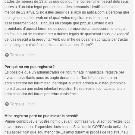
dades de menors de 13 anys que obtinguin el consentiment escrit dels seus
pares o d’un tutor legal per recollir dades personals identificables d’un
menor de 13 anys. Si no esteu segur de si això us aplica com a persona que
es registra o al lloc web en el qual voleu registrar-vos, busqueu
assessorament legal. Tingueu en compte que phpBB Limited o els
propietaris d’aquest fòrum no us poden proporcionar assessorament legal i
no és un punt de contacte per a dubtes legals de qualsevol tipus, a excepció
del cas descrit a la pregunta “Amb qui m’he de posar en contacte per tractar
temes legals o d’abús relacionats amb aquest fòrum?”.
Torna a l’inici
Per què no em puc registrar?
És possible que un administrador del fòrum hagi inhabilitat el registre per
evitar que visitants nous es pugin donar d’alta. També pot ser que un
administrador del fòrum hagi bandejat la vostra adreça IP o hagi prohibit el
nom d’usuari que esteu intentant registrar. Poseu-vos en contacte amb un
administrador del fòrum per rebre assistència.
Torna a l’inici
M’he registrat però no puc iniciar la sessió!
Primer comproveu el vostre nom d’usuari i contrasenya. Si són correctes, pot
haver passat una d’aquestes dues coses. Si la funció COPPA està activada i
heu especificat que sou menor de 13 anys durant el procés de registre, heu