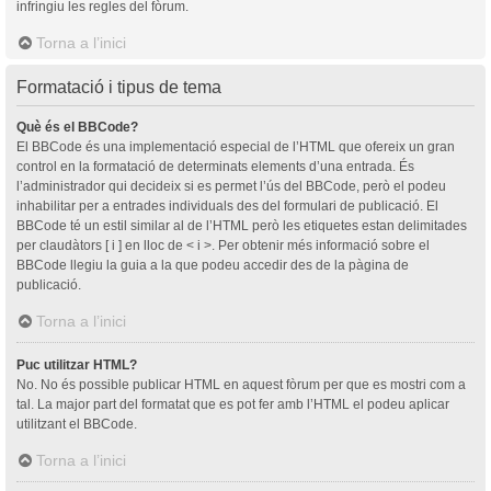
infringiu les regles del fòrum.
Torna a l’inici
Formatació i tipus de tema
Què és el BBCode?
El BBCode és una implementació especial de l’HTML que ofereix un gran
control en la formatació de determinats elements d’una entrada. És
l’administrador qui decideix si es permet l’ús del BBCode, però el podeu
inhabilitar per a entrades individuals des del formulari de publicació. El
BBCode té un estil similar al de l’HTML però les etiquetes estan delimitades
per claudàtors [ i ] en lloc de < i >. Per obtenir més informació sobre el
BBCode llegiu la guia a la que podeu accedir des de la pàgina de
publicació.
Torna a l’inici
Puc utilitzar HTML?
No. No és possible publicar HTML en aquest fòrum per que es mostri com a
tal. La major part del formatat que es pot fer amb l’HTML el podeu aplicar
utilitzant el BBCode.
Torna a l’inici