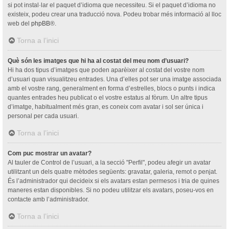
si pot instal·lar el paquet d’idioma que necessiteu. Si el paquet d’idioma no
existeix, podeu crear una traducció nova. Podeu trobar més informació al lloc
web del
phpBB
®.
Torna a l’inici
Què són les imatges que hi ha al costat del meu nom d’usuari?
Hi ha dos tipus d’imatges que poden aparèixer al costat del vostre nom
d’usuari quan visualitzeu entrades. Una d’elles pot ser una imatge associada
amb el vostre rang, generalment en forma d’estrelles, blocs o punts i indica
quantes entrades heu publicat o el vostre estatus al fòrum. Un altre tipus
d’imatge, habitualment més gran, es coneix com avatar i sol ser única i
personal per cada usuari.
Torna a l’inici
Com puc mostrar un avatar?
Al tauler de Control de l’usuari, a la secció "Perfil", podeu afegir un avatar
utilitzant un dels quatre mètodes següents: gravatar, galeria, remot o penjat.
És l’administrador qui decideix si els avatars estan permesos i tria de quines
maneres estan disponibles. Si no podeu utilitzar els avatars, poseu-vos en
contacte amb l’administrador.
Torna a l’inici