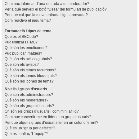
Com puc informar d’una entrada a un moderador?
Per a què serveix el botó “Desa” del formulari de publicació?
Per què cal que la meva entrada sigui aprovada?
Com reactivo el meu tema?
Formatació i tipus de tema
Què és el BBCode?
Puc utilitzar HTML?
Què són les emoticones?
Puc publicar imatges?
Què són els avisos globals?
Què són els avisos?
Què són els temes recurrents?
Què són els temes bloquejats?
Què són les icones de tema?
Nivells i grups d’usuaris
Què són els administradors?
Què són els moderadors?
Què són els grups d’usuaris?
On són els grups d’usuaris i com m’hi afilio?
Com puc convertir-me en líder d’un grup d’usuaris?
Per què alguns grups d’usuaris tenen un color diferent?
Què és un “grup per defecte”?
Què és l’enllaç “L’equip”?