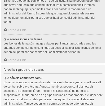
Els temes bloquejats són temes en què els usuaris ja no poden respondre i
qualsevol enquesta que continguin finalitza automàticament. Els temes
poden ser bloquejats per moltes raons per part d’un moderador o un
administrador del fòrum. És possible que pugueu bloquejar els vostres
temes depenent dels permisos que us hagi concedit l’administrador del
fòrum.
Torna a l’inici
Què són les icones de tema?
Les icones de tema són imatges triades per l’autor i associades amb les
entrades per indicar-ne el contingut. La possibilitat d’utilitzar icones de tema
depèn del permisos concedits per l’administrador del fòrum.
Torna a l’inici
Nivells i grups d’usuaris
Què són els administradors?
Els administradors són membres als quals se’ls ha assignat el nivell més alt
de control sobre els fòrums. Aquests membres poden controlar tots els
aspectes de gestió del fòrum, incloent-hi l’assignació de permisos,
suspensió d’usuaris, creació de grups d’usuaris o moderadors, etc. depenent
del creador del fòrum i dels permisos que aquest ha concedit als altres
administradors. També poden tenir permisos de moderador en tots els