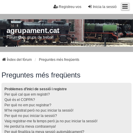
Registreu-vos
Inicia la sessió
agrupament.cat
Fòrum dels grups de treball
Índex del fòrum
Preguntes més freqüents
Preguntes més freqüents
Problemes d’inici de sessió i registre
Per què cal que em registri?
Què és el COPPA?
Per què no em puc registrar?
M’he registrat però no puc iniciar la sessió!
Per què no puc iniciar la sessió?
Vaig registrar-me fa temps però ja no puc iniciar la sessió!
He perdut la meva contrasenya!
Per què finalitza la meva sessió automàticament?