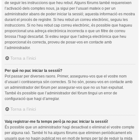
de seguir les instruccions que heu rebut. Alguns fòrums també requereixen
l’activació dels comptes nous, ja sigui per l’usuari mateix o per un
administrador abans de poder iniciar la sessió; aquesta informació es mostra
durant el procés de registre. Si heu rebut un correu electrònic, seguiu les
instruccions. Si no heu rebut cap correu electrònic, és possible que hagueu
proporcionat una adreça electrònica incorrecta o que un filtre de correu
brossa l’hagi descartat. Si esteu segur que l’adreça electrònica que heu
proporcionat és correcta, proveu de posar-vos en contacte amb
l’administrador.
Torna a l’inici
Per què no puc iniciar la sessió?
Pot passar per diverses raons. Primer, assegureu-vos que el vostre nom
d’usuari i contrasenya són correctes. Si ho són, poseu-vos en contacte amb
un administrador del fòrum per assegurar-vos que no us han expulsat.
També és possible que l’administrador del fòrum tingui un error de
configuració que hagi d’arreglar.
Torna a l’inici
Vaig registrar-me fa temps però ja no puc iniciar la sessió!
És possible que un administrador hagi desactivat o eliminat el vostre compte
per alguna raó. També hi ha alguns fòrums que eliminen periòdicament els
usuaris que no hagin publicat res en molt de temps per tal de reduir la mida