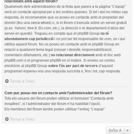
relacionats amb aquest fòrum?
Qualsevols dels administradors de la llista que pareix a la pàgina “L’equip”
serà un contacte apropiat per a les vostres queixes. Si tot i així no rebeu cap
resposta, és recomanable que us poseu en contacte amb el propietari del
domini (feu una
cerca whois
) o, si el fòrum s’executa sobre un servei gratuït
(p.ex. Yahoo!, free.fr, f2s.com, etc.), la direcció o el departament d’abús del
servei en questió. Tingueu en compte que el phpBB Group
no té
absolutament cap jurisdicció
i no pot ser fet responsable de com, on i qui
utilitza aquest fòrum. No us poseu en contacte amb el phpBB Group en
relació a qualsevol tema legal (cessar i desistir, responsabilització,
comentaris difamatoris, etc.)
no relacionat directament
amb el lloc web
phpBB.com o el programari phpBB en sí mateix. Si envieu un correu
electrònic al phpBB Group
sobre l’ús per part de tercers
d’aquest
programari espereu-vos una resposta succinta o, fins i tot, cap resposta.
Torna a l’inici
Com puc posar-me en contacte amb l’administrador del fòrum?
Tots els usuaris del fòrum poden utilitzar el formulari “Contacta amb
nosaltres”, si l’administrador del fòrum n’ha habilitat l’opció.
Els membres del fòrum també poden utilitzar l’enllaç “L’equip”.
Torna a l’inici
Salta A