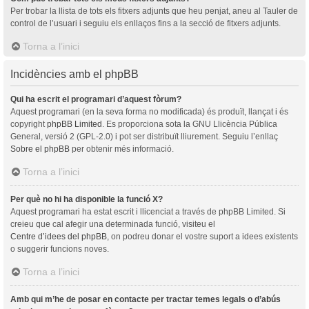
Per trobar la llista de tots els fitxers adjunts que heu penjat, aneu al Tauler de
control de l’usuari i seguiu els enllaços fins a la secció de fitxers adjunts.
Torna a l’inici
Incidències amb el phpBB
Qui ha escrit el programari d’aquest fòrum?
Aquest programari (en la seva forma no modificada) és produït, llançat i és
copyright
phpBB Limited
. Es proporciona sota la GNU Llicència Pública
General, versió 2 (GPL-2.0) i pot ser distribuït lliurement. Seguiu l’enllaç
Sobre el phpBB
per obtenir més informació.
Torna a l’inici
Per què no hi ha disponible la funció X?
Aquest programari ha estat escrit i llicenciat a través de phpBB Limited. Si
creieu que cal afegir una determinada funció, visiteu el
Centre d’idees del phpBB
, on podreu donar el vostre suport a idees existents
o suggerir funcions noves.
Torna a l’inici
Amb qui m’he de posar en contacte per tractar temes legals o d’abús