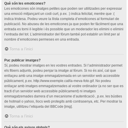
Què són les emoticones?
Les emoticones són imatges petites que poden ser utilitzades per expressar
una emoció mitjançant un codi curt, p.ex. :) indica felicitat, mentre que :(
indica tristesa. Podeu veure la llista completa d’emoticones al formulari de
publicació. No abuseu de les emoticones ja que poden fer fàcilment que una
entrada es torni il·legible i és possible que un moderador les elimini o elimini
l’entrada del tot. L’administrador del fòrum també pot establir un límit per al
nombre d’emoticones permeses en una entrada.
Torna a l’inici
Puc publicar imatges?
Sí, podeu mostrar imatges en les vostres entrades. Si l’administrador permet
els fitxers adjunts, podeu penjar la imatge al fòrum. Si no és així, cal que
enllaçeu amb una imatge emmagatzemada en un servidor web accessible
públicament, p.ex. http://www.exemple.cat/la-meva-foto.gif. No podeu
enllaçar amb imatges emmagatzemades al vostre ordinador (a no ser que es
tracti d’un servidor web accessible públicament) ni imatges
emmagatzemades darrera d’un mecanisme d’autenticació , p.ex. les bústies
de hotmail o yahoo, llocs web protegits amb contrasenya, etc. Per mostrar la
imatge, utilitzeu l’etiqueta del BBCode [img].
Torna a l’inici
Què són els avisos globals?