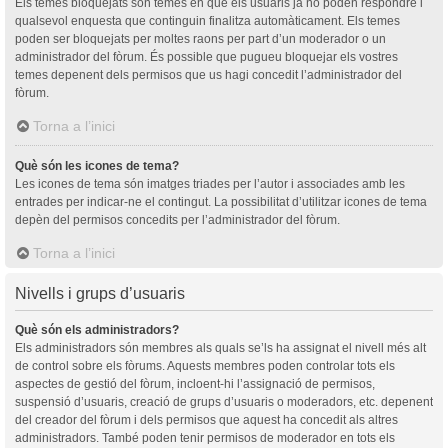
Els temes bloquejats són temes en què els usuaris ja no poden respondre i
qualsevol enquesta que continguin finalitza automàticament. Els temes
poden ser bloquejats per moltes raons per part d’un moderador o un
administrador del fòrum. És possible que pugueu bloquejar els vostres
temes depenent dels permisos que us hagi concedit l’administrador del
fòrum.
Torna a l’inici
Què són les icones de tema?
Les icones de tema són imatges triades per l’autor i associades amb les
entrades per indicar-ne el contingut. La possibilitat d’utilitzar icones de tema
depèn del permisos concedits per l’administrador del fòrum.
Torna a l’inici
Nivells i grups d’usuaris
Què són els administradors?
Els administradors són membres als quals se’ls ha assignat el nivell més alt
de control sobre els fòrums. Aquests membres poden controlar tots els
aspectes de gestió del fòrum, incloent-hi l’assignació de permisos,
suspensió d’usuaris, creació de grups d’usuaris o moderadors, etc. depenent
del creador del fòrum i dels permisos que aquest ha concedit als altres
administradors. També poden tenir permisos de moderador en tots els