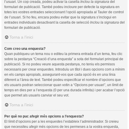
l’usuari. Un cop creada, podeu activar la casella
Inclou la signatura
del
formulari de publicació. També podeu incloure per defecte la signatura en
totes les vostres entrades seleccionant l’opció apropiada al Tauler de control
de l’usuari. Si ho feu, encara podeu evitar que la signatura s’inclogui en
entrades individuals desactivant la casella de selecció
Inclou la signatura
del
formulari de publicació.
Torna a l’inici
Com creo una enquesta?
Quan publiqueu un tema nou o editeu la primera entrada d’un tema, feu clic
sobre la pestanya “Creació d’una enquesta” a sota del formulari principal de
publicació. Si no podeu veure aquesta pestanya, no teniu els permisos
necessaris per crear enquestes. Introduïu un títol i dues opcions com a mínim
en els camps apropiats, assegurant-vos que cada opció és en una línia
diferent a l’àrea de text. També podeu especificar el nombre d’opcions que
els usuaris podran seleccionar quan votin a “Opcions per usuari”, un límit de
temps en dies per a l’enquesta (0 per una durada infinita) i per acabar l’opció
que permet als usuaris canviar el seu vot.
Torna a l’inici
Per què no puc afegir més opcions a l’enquesta?
El límit d’opcions per a les enquestes l’estableix l’administrador. Si creieu
que necessiteu afegir més opcions de les permeses a la vostra enquesta,