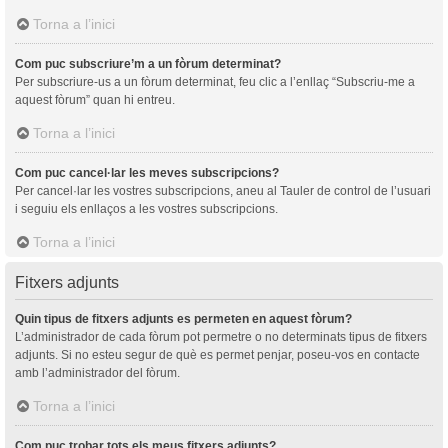
Torna a l’inici
Com puc subscriure’m a un fòrum determinat?
Per subscriure-us a un fòrum determinat, feu clic a l’enllaç “Subscriu-me a
aquest fòrum” quan hi entreu.
Torna a l’inici
Com puc cancel·lar les meves subscripcions?
Per cancel·lar les vostres subscripcions, aneu al Tauler de control de l’usuari
i seguiu els enllaços a les vostres subscripcions.
Torna a l’inici
Fitxers adjunts
Quin tipus de fitxers adjunts es permeten en aquest fòrum?
L’administrador de cada fòrum pot permetre o no determinats tipus de fitxers
adjunts. Si no esteu segur de què es permet penjar, poseu-vos en contacte
amb l’administrador del fòrum.
Torna a l’inici
Com puc trobar tots els meus fitxers adjunts?