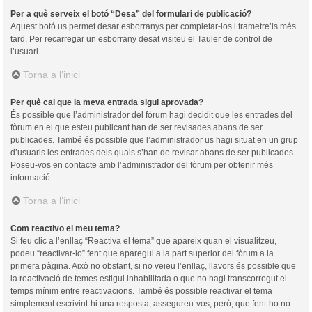
Per a què serveix el botó “Desa” del formulari de publicació?
Aquest botó us permet desar esborranys per completar-los i trametre’ls més
tard. Per recarregar un esborrany desat visiteu el Tauler de control de
l’usuari.
Torna a l’inici
Per què cal que la meva entrada sigui aprovada?
És possible que l’administrador del fòrum hagi decidit que les entrades del
fòrum en el que esteu publicant han de ser revisades abans de ser
publicades. També és possible que l’administrador us hagi situat en un grup
d’usuaris les entrades dels quals s’han de revisar abans de ser publicades.
Poseu-vos en contacte amb l’administrador del fòrum per obtenir més
informació.
Torna a l’inici
Com reactivo el meu tema?
Si feu clic a l’enllaç “Reactiva el tema” que apareix quan el visualitzeu,
podeu “reactivar-lo” fent que aparegui a la part superior del fòrum a la
primera pàgina. Això no obstant, si no veieu l’enllaç, llavors és possible que
la reactivació de temes estigui inhabilitada o que no hagi transcorregut el
temps mínim entre reactivacions. També és possible reactivar el tema
simplement escrivint-hi una resposta; assegureu-vos, però, que fent-ho no