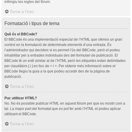
infringiu les regles del fòrum.
Torna a l’inici
Formatació i tipus de tema
Què és el BBCode?
El BBCode és una implementació especial de l’HTML que ofereix un gran
control en la formatació de determinats elements d’una entrada. És
l’administrador qui decideix si es permet l’ús del BBCode, però el podeu
inhabilitar per a entrades individuals des del formulari de publicació. El
BBCode té un estil similar al de l’HTML però les etiquetes estan delimitades
per claudàtors [ i ] en lloc de < i >. Per obtenir més informació sobre el
BBCode llegiu la guia a la que podeu accedir des de la pàgina de
publicació.
Torna a l’inici
Puc utilitzar HTML?
No. No és possible publicar HTML en aquest fòrum per que es mostri com a
tal. La major part del formatat que es pot fer amb l’HTML el podeu aplicar
utilitzant el BBCode.
Torna a l’inici