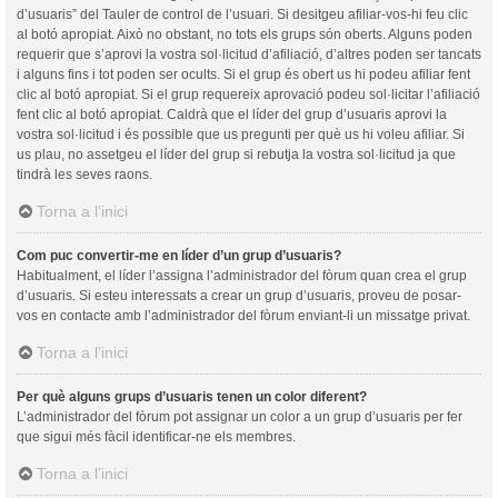
d’usuaris” del Tauler de control de l’usuari. Si desitgeu afiliar-vos-hi feu clic
al botó apropiat. Això no obstant, no tots els grups són oberts. Alguns poden
requerir que s’aprovi la vostra sol·licitud d’afiliació, d’altres poden ser tancats
i alguns fins i tot poden ser ocults. Si el grup és obert us hi podeu afiliar fent
clic al botó apropiat. Si el grup requereix aprovació podeu sol·licitar l’afiliació
fent clic al botó apropiat. Caldrà que el líder del grup d’usuaris aprovi la
vostra sol·licitud i és possible que us pregunti per què us hi voleu afiliar. Si
us plau, no assetgeu el líder del grup si rebutja la vostra sol·licitud ja que
tindrà les seves raons.
Torna a l’inici
Com puc convertir-me en líder d’un grup d’usuaris?
Habitualment, el líder l’assigna l’administrador del fòrum quan crea el grup
d’usuaris. Si esteu interessats a crear un grup d’usuaris, proveu de posar-
vos en contacte amb l’administrador del fòrum enviant-li un missatge privat.
Torna a l’inici
Per què alguns grups d’usuaris tenen un color diferent?
L’administrador del fòrum pot assignar un color a un grup d’usuaris per fer
que sigui més fàcil identificar-ne els membres.
Torna a l’inici