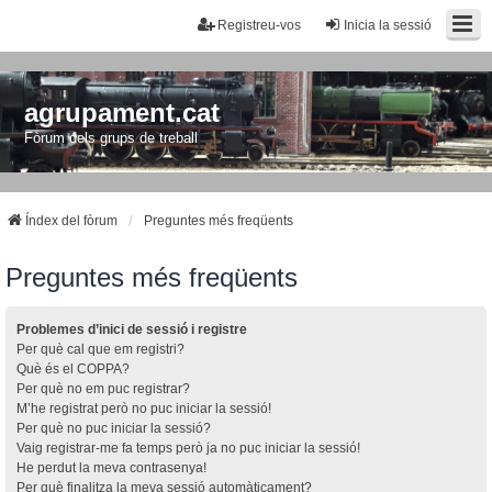
Registreu-vos
Inicia la sessió
agrupament.cat
Fòrum dels grups de treball
Índex del fòrum
Preguntes més freqüents
Preguntes més freqüents
Problemes d’inici de sessió i registre
Per què cal que em registri?
Què és el COPPA?
Per què no em puc registrar?
M’he registrat però no puc iniciar la sessió!
Per què no puc iniciar la sessió?
Vaig registrar-me fa temps però ja no puc iniciar la sessió!
He perdut la meva contrasenya!
Per què finalitza la meva sessió automàticament?