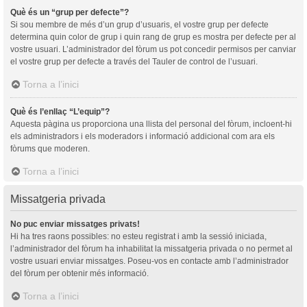
Què és un “grup per defecte”?
Si sou membre de més d’un grup d’usuaris, el vostre grup per defecte
determina quin color de grup i quin rang de grup es mostra per defecte per al
vostre usuari. L’administrador del fòrum us pot concedir permisos per canviar
el vostre grup per defecte a través del Tauler de control de l’usuari.
Torna a l’inici
Què és l’enllaç “L’equip”?
Aquesta pàgina us proporciona una llista del personal del fòrum, incloent-hi
els administradors i els moderadors i informació addicional com ara els
fòrums que moderen.
Torna a l’inici
Missatgeria privada
No puc enviar missatges privats!
Hi ha tres raons possibles: no esteu registrat i amb la sessió iniciada,
l’administrador del fòrum ha inhabilitat la missatgeria privada o no permet al
vostre usuari enviar missatges. Poseu-vos en contacte amb l’administrador
del fòrum per obtenir més informació.
Torna a l’inici