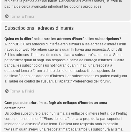
ràpids” a la part de dalt del fòrum. Per cercar els vostres temes, utilitzeu la
pàgina de cerca avançada introduïnt les opcions apropiades.
Torna a l’inici
Subscripcions i adreces d’interès
Quina és la diferència entre les adreces d’interès i les subscripcions?
Al phpBB 3,0 les adreces d’interès eren similars a les adreces d’interès d’un
navegador web. No rebieu cap avís quan hi havia una resposta. Al phpBB
3,1 les adreces d’interès són més similars a subscriure’s a un tema. Se us
pot notificar quan hi hagi una resposta al tema de l’adreça d’interès. D’altra
banda, les subscripcions us notificaran quan hi hagi una resposta a
qualsevol tema o fòrum a dintre de l’element subscrit. Les opcions de
notificació per a les adreces d’interès i les subscripcions es poden configurar
al Tauler de control de l’usuari, a l’apartat “Preferències del fòrum”.
Torna a l’inici
Com puc subscriure’m o afegir als enllaços d’interès un tema
determinat?
Us podeu subscriure o afegir un tema als enllaços d’interès fent clic a l’enllaç
corresponent del menú “Eines del tema” ubicat a prop de la part superior i
inferior de la discussió d’un tema. Publicar una resposta amb la casella
“Avisa’m quan s’envïi una resposta” marcada també us subscriurà al tema.