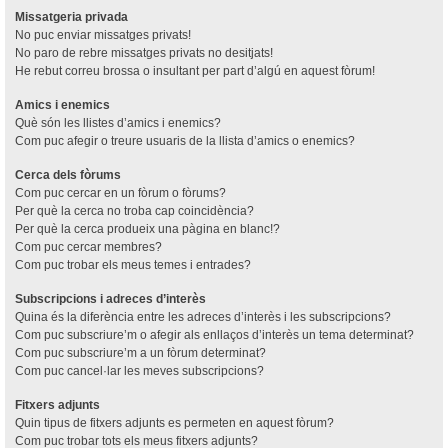
Missatgeria privada
No puc enviar missatges privats!
No paro de rebre missatges privats no desitjats!
He rebut correu brossa o insultant per part d’algú en aquest fòrum!
Amics i enemics
Què són les llistes d’amics i enemics?
Com puc afegir o treure usuaris de la llista d’amics o enemics?
Cerca dels fòrums
Com puc cercar en un fòrum o fòrums?
Per què la cerca no troba cap coincidència?
Per què la cerca produeix una pàgina en blanc!?
Com puc cercar membres?
Com puc trobar els meus temes i entrades?
Subscripcions i adreces d’interès
Quina és la diferència entre les adreces d’interès i les subscripcions?
Com puc subscriure’m o afegir als enllaços d’interès un tema determinat?
Com puc subscriure’m a un fòrum determinat?
Com puc cancel·lar les meves subscripcions?
Fitxers adjunts
Quin tipus de fitxers adjunts es permeten en aquest fòrum?
Com puc trobar tots els meus fitxers adjunts?