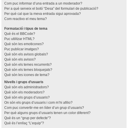
Com puc informar d’una entrada a un moderador?
Per a què serveix el botó “Desa” del formulari de publicació?
Per què cal que la meva entrada sigui aprovada?
Com reactivo el meu tema?
Formatació i tipus de tema
Què és el BBCode?
Puc utilitzar HTML?
Què són les emoticones?
Puc publicar imatges?
Què són els avisos globals?
Què són els avisos?
Què són els temes recurrents?
Què són els temes bloquejats?
Què són les icones de tema?
Nivells i grups d’usuaris
Què són els administradors?
Què són els moderadors?
Què són els grups d’usuaris?
On són els grups d’usuaris i com m’hi afilio?
Com puc convertir-me en líder d’un grup d’usuaris?
Per què alguns grups d’usuaris tenen un color diferent?
Què és un “grup per defecte”?
Què és l’enllaç “L’equip”?