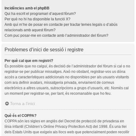
Incidències amb el phpBB
Qui ha escrit el programari d’aquest fòrum?
Per què no hi ha disponible la funció X?
Amb qui m’he de posar en contacte per tractar temes legals o d’abús
relacionats amb aquest fòrum?
Com puc posar-me en contacte amb l’administrador del fòrum?
Problemes d’inici de sessió i registre
Per què cal que em registri?
És possible que no calgui, és decisió de l’administrador del fòrum si cal o no
registrar-se per publicar missatges. Això no obstant, registrar-vos us dóna
accés a característiques addicionals no disponibles per als usuaris visitants
com ara definir avatars, missatgeria privada, enviament de correus
electrònics a altres usuaris, subscripcions a grups d’usuaris, etc. Només cal
un moment per registrar-se, per tant, és recomanable que ho feu.
Torna a l’inici
Què és el COPPA?
COPPA són les sigles en anglès del Decret de protecció de privadesa en
línia infantil (Children’s Online Privacy Protection Act) del 1998. És una llei
dels Estats Units que exigeix als llocs web que potencialment poden recollir