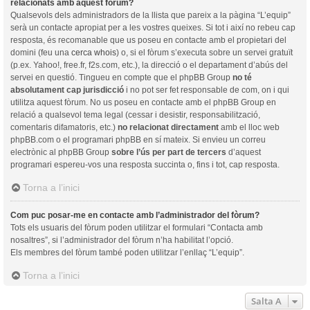
relacionats amb aquest fòrum?
Qualsevols dels administradors de la llista que pareix a la pàgina “L’equip”
serà un contacte apropiat per a les vostres queixes. Si tot i així no rebeu cap
resposta, és recomanable que us poseu en contacte amb el propietari del
domini (feu una
cerca whois
) o, si el fòrum s’executa sobre un servei gratuït
(p.ex. Yahoo!, free.fr, f2s.com, etc.), la direcció o el departament d’abús del
servei en questió. Tingueu en compte que el phpBB Group
no té
absolutament cap jurisdicció
i no pot ser fet responsable de com, on i qui
utilitza aquest fòrum. No us poseu en contacte amb el phpBB Group en
relació a qualsevol tema legal (cessar i desistir, responsabilització,
comentaris difamatoris, etc.)
no relacionat directament
amb el lloc web
phpBB.com o el programari phpBB en sí mateix. Si envieu un correu
electrònic al phpBB Group
sobre l’ús per part de tercers
d’aquest
programari espereu-vos una resposta succinta o, fins i tot, cap resposta.
Torna a l’inici
Com puc posar-me en contacte amb l’administrador del fòrum?
Tots els usuaris del fòrum poden utilitzar el formulari “Contacta amb
nosaltres”, si l’administrador del fòrum n’ha habilitat l’opció.
Els membres del fòrum també poden utilitzar l’enllaç “L’equip”.
Torna a l’inici
Salta A