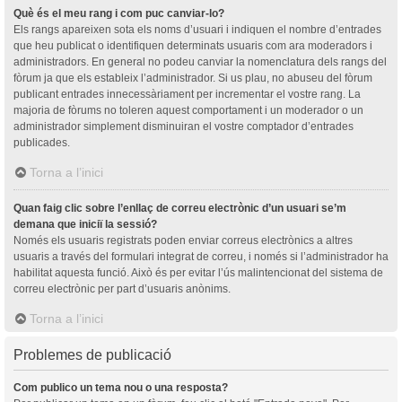
Què és el meu rang i com puc canviar-lo?
Els rangs apareixen sota els noms d’usuari i indiquen el nombre d’entrades
que heu publicat o identifiquen determinats usuaris com ara moderadors i
administradors. En general no podeu canviar la nomenclatura dels rangs del
fòrum ja que els estableix l’administrador. Si us plau, no abuseu del fòrum
publicant entrades innecessàriament per incrementar el vostre rang. La
majoria de fòrums no toleren aquest comportament i un moderador o un
administrador simplement disminuiran el vostre comptador d’entrades
publicades.
Torna a l’inici
Quan faig clic sobre l’enllaç de correu electrònic d’un usuari se’m
demana que iniciï la sessió?
Només els usuaris registrats poden enviar correus electrònics a altres
usuaris a través del formulari integrat de correu, i només si l’administrador ha
habilitat aquesta funció. Això és per evitar l’ús malintencionat del sistema de
correu electrònic per part d’usuaris anònims.
Torna a l’inici
Problemes de publicació
Com publico un tema nou o una resposta?