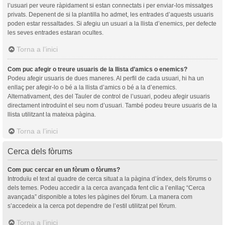
l’usuari per veure ràpidament si estan connectats i per enviar-los missatges
privats. Depenent de si la plantilla ho admet, les entrades d’aquests usuaris
poden estar ressaltades. Si afegiu un usuari a la llista d’enemics, per defecte
les seves entrades estaran ocultes.
Torna a l’inici
Com puc afegir o treure usuaris de la llista d’amics o enemics?
Podeu afegir usuaris de dues maneres. Al perfil de cada usuari, hi ha un
enllaç per afegir-lo o bé a la llista d’amics o bé a la d’enemics.
Alternativament, des del Tauler de control de l’usuari, podeu afegir usuaris
directament introduïnt el seu nom d’usuari. També podeu treure usuaris de la
llista utilitzant la mateixa pàgina.
Torna a l’inici
Cerca dels fòrums
Com puc cercar en un fòrum o fòrums?
Introduïu el text al quadre de cerca situat a la pàgina d’índex, dels fòrums o
dels temes. Podeu accedir a la cerca avançada fent clic a l’enllaç “Cerca
avançada” disponible a totes les pàgines del fòrum. La manera com
s’accedeix a la cerca pot dependre de l’estil utilitzat pel fòrum.
Torna a l’inici