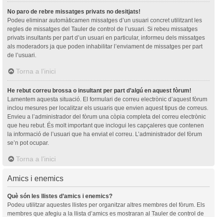
No paro de rebre missatges privats no desitjats!
Podeu eliminar automàticamen missatges d’un usuari concret utilitzant les
regles de missatges del Tauler de control de l’usuari. Si rebeu missatges
privats insultants per part d’un usuari en particular, informeu dels missatges
als moderadors ja que poden inhabilitar l’enviament de missatges per part
de l’usuari.
Torna a l’inici
He rebut correu brossa o insultant per part d’algú en aquest fòrum!
Lamentem aquesta situació. El formulari de correu electrònic d’aquest fòrum
inclou mesures per localitzar els usuaris que envien aquest tipus de correus.
Envieu a l’administrador del fòrum una còpia completa del correu electrònic
que heu rebut. És molt important que inclogui les capçaleres que contenen
la informació de l’usuari que ha enviat el correu. L’administrador del fòrum
se’n pot ocupar.
Torna a l’inici
Amics i enemics
Què són les llistes d’amics i enemics?
Podeu utilitzar aquestes llistes per organitzar altres membres del fòrum. Els
membres que afegiu a la llista d’amics es mostraran al Tauler de control de