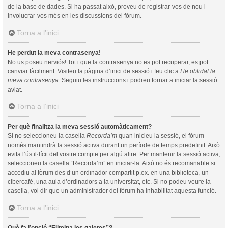
de la base de dades. Si ha passat això, proveu de registrar-vos de nou i
involucrar-vos més en les discussions del fòrum.
Torna a l’inici
He perdut la meva contrasenya!
No us poseu nerviós! Tot i que la contrasenya no es pot recuperar, es pot
canviar fàcilment. Visiteu la pàgina d’inici de sessió i feu clic a
He oblidat la
meva contrasenya
. Seguiu les instruccions i podreu tornar a iniciar la sessió
aviat.
Torna a l’inici
Per què finalitza la meva sessió automàticament?
Si no seleccioneu la casella
Recorda’m
quan inicieu la sessió, el fòrum
només mantindrà la sessió activa durant un període de temps predefinit. Això
evita l’ús il·lícit del vostre compte per algú altre. Per mantenir la sessió activa,
seleccioneu la casella “Recorda’m” en iniciar-la. Això no és recomanable si
accediu al fòrum des d’un ordinador compartit p.ex. en una biblioteca, un
cibercafè, una aula d’ordinadors a la universitat, etc. Si no podeu veure la
casella, vol dir que un administrador del fòrum ha inhabilitat aquesta funció.
Torna a l’inici
Què fa l’opció “Elimina les galetes”?