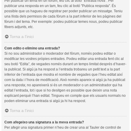
Per publicar un tema en un fòrum, feu clic al botó "Entrada nova". Per
publicar una resposta en un tam, feu clic al botó "Publica resposta". És
possible que us hagueu de registrar per poder publicar un missatge. Teniu
una llista dels permisos de cada fòrum a la part inferior de les pàgines del
fòrum i del tema. Per exemple: podeu publicar temes nous, podeu publicar
fitxers adjunts, etc.
Torna a l’inici
Com edito o elimino una entrada?
Si no sou administrador o moderador del fòrum, només podeu editar o
modificar les vostres pròpies entrades. Podeu editar una entrada fent clic al
seu botó “Edita”, de vegades només durant un temps limitat després d’haver-
la publicat. Si algú ja ha respost a l’entrada trobareu un petit text a la part
inferior de l’entrada que mostra el nombre de vegades que l’heu editat així
com la data i l’hora de modificació. Això només apareix si algú ja ha publicat
una resposta; no apareixerà si és un moderador o un administrador qui ha
editat l’entrada, tot i que si ho desitgen es possible que deixin una nota
explicant perquè l’han editat. Tingueu en compte que els usuaris normals no
poden eliminar una entrada si algú ja hi ha respost.
Torna a l’inici
Com afegeixo una signatura a la meva entrada?
Per afegir una signatura primer n’heu de crear una al Tauler de control de