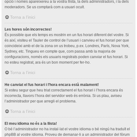
opció i només apareixereu a la vostra llista, la dels administradors, i la dels
moderadors. Se us comptarà com a usuari ocult.
Torna a l’inici
Les hores són incorrectes!
És possible que els temps es mostrin en un fus horari diferent del vostre. Si
és així, visiteu el Tauler de control de l’usuari i canvieu el fus horari per que
coincideixi amb el de la zona on us trobeu, p.ex. Londres, París, Nova York,
Sydney, etc. Tingueu en compte que, com passa amb la majoria de
configuracions, només els usuaris registrats poden canviar el fus horari. Si
no esteu registrat, ara és un bon moment per fer-ho.
Torna a l’inici
He canviat el fus horari i l’hora encara està malament!
Si esteu segur que heu triat correctament el fus horari i l’hora encara és
incorrecta, llavors l’hora del servidor web és errònia. Si us plau, aviseu
l’administrador per que arregli el problema.
Torna a l’inici
El meu idioma no és a la llista!
O bé l’administrador no ha instal·lat el vostre idioma o bé ningú ha traduït el
phpBB al vostre idioma. Proveu de demanar-li a un administrador del fòrum