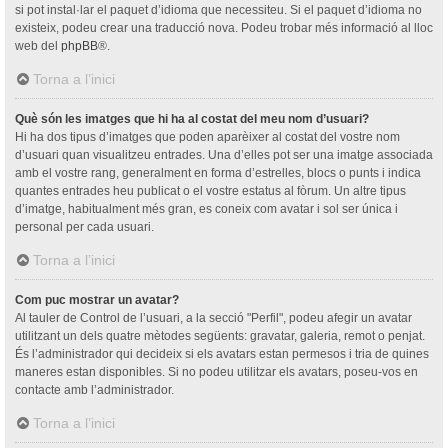
si pot instal·lar el paquet d’idioma que necessiteu. Si el paquet d’idioma no
existeix, podeu crear una traducció nova. Podeu trobar més informació al lloc
web del
phpBB
®.
Torna a l’inici
Què són les imatges que hi ha al costat del meu nom d’usuari?
Hi ha dos tipus d’imatges que poden aparèixer al costat del vostre nom
d’usuari quan visualitzeu entrades. Una d’elles pot ser una imatge associada
amb el vostre rang, generalment en forma d’estrelles, blocs o punts i indica
quantes entrades heu publicat o el vostre estatus al fòrum. Un altre tipus
d’imatge, habitualment més gran, es coneix com avatar i sol ser única i
personal per cada usuari.
Torna a l’inici
Com puc mostrar un avatar?
Al tauler de Control de l’usuari, a la secció "Perfil", podeu afegir un avatar
utilitzant un dels quatre mètodes següents: gravatar, galeria, remot o penjat.
És l’administrador qui decideix si els avatars estan permesos i tria de quines
maneres estan disponibles. Si no podeu utilitzar els avatars, poseu-vos en
contacte amb l’administrador.
Torna a l’inici