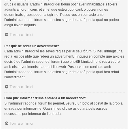
grups o usuaris. L’administrador del fòrum pot haver inhabilitat els fitxers
adjunts al fòrum concret en el que esteu publicant, o potser només
determinats grups poden afegir-ne. Poseu-vos en contacte amb
l’administrador del fòrum si no esteu segur de la raó per la qual no podeu
afegir fitxers adjunts.
Torna a l’inici
Per què he rebut un advertiment?
Cada administrador té les seves regles per al seu fòrum. Si heu infringit una
regla, és possible que rebeu un advertiment. Tingueu en compte que això és
decisió de l’administrador del fòrum i que phpBB Limited no té res a veure
amb els advertiments d’aquest lloc web. Poseu-vos en contacte amb
l’administrador del fòrum si no esteu segur de la raó per la qual heu rebut
l’advertiment.
Torna a l’inici
Com puc informar d’una entrada a un moderador?
Si l’administrador del fòrum ho permet, veureu un botó al costat de la propia
entrada per informar-ne. Quan hi feu clic se us guiarà pels passos
necessaris per informar de l’entrada.
Torna a l’inici