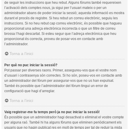
de seguir les instruccions que heu rebut. Alguns fòrums també requereixen
l’activació dels comptes nous, ja sigui per l’usuari mateix o per un
administrador abans de poder iniciar la sessió; aquesta informació es mostra
durant el procés de registre. Si heu rebut un correu electrònic, seguiu les
instruccions. Si no heu rebut cap correu electrònic, és possible que hagueu
proporcionat una adreça electrònica incorrecta o que un filtre de correu
brossa l’hagi descartat. Si esteu segur que l’adreça electrònica que heu
proporcionat és correcta, proveu de posar-vos en contacte amb
l’administrador.
Torna a l’inici
Per què no puc iniciar la sessió?
Pot passar per diverses raons. Primer, assegureu-vos que el vostre nom
d’usuari i contrasenya són correctes. Si ho són, poseu-vos en contacte amb
un administrador del fòrum per assegurar-vos que no us han expulsat.
També és possible que l’administrador del fòrum tingui un error de
configuració que hagi d’arreglar.
Torna a l’inici
Vaig registrar-me fa temps però ja no puc iniciar la sessió!
És possible que un administrador hagi desactivat o eliminat el vostre compte
per alguna raó. També hi ha alguns fòrums que eliminen periòdicament els
usuaris que no hagin publicat res en molt de temps per tal de reduir la mida