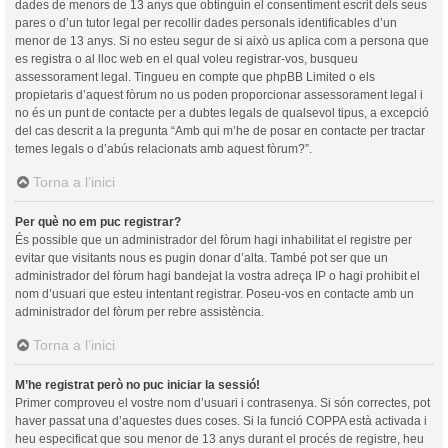
dades de menors de 13 anys que obtinguin el consentiment escrit dels seus
pares o d’un tutor legal per recollir dades personals identificables d’un
menor de 13 anys. Si no esteu segur de si això us aplica com a persona que
es registra o al lloc web en el qual voleu registrar-vos, busqueu
assessorament legal. Tingueu en compte que phpBB Limited o els
propietaris d’aquest fòrum no us poden proporcionar assessorament legal i
no és un punt de contacte per a dubtes legals de qualsevol tipus, a excepció
del cas descrit a la pregunta “Amb qui m’he de posar en contacte per tractar
temes legals o d’abús relacionats amb aquest fòrum?”.
Torna a l’inici
Per què no em puc registrar?
És possible que un administrador del fòrum hagi inhabilitat el registre per
evitar que visitants nous es pugin donar d’alta. També pot ser que un
administrador del fòrum hagi bandejat la vostra adreça IP o hagi prohibit el
nom d’usuari que esteu intentant registrar. Poseu-vos en contacte amb un
administrador del fòrum per rebre assistència.
Torna a l’inici
M’he registrat però no puc iniciar la sessió!
Primer comproveu el vostre nom d’usuari i contrasenya. Si són correctes, pot
haver passat una d’aquestes dues coses. Si la funció COPPA està activada i
heu especificat que sou menor de 13 anys durant el procés de registre, heu