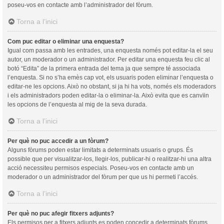
poseu-vos en contacte amb l’administrador del fòrum.
Torna a l’inici
Com puc editar o eliminar una enquesta?
Igual com passa amb les entrades, una enquesta només pot editar-la el seu
autor, un moderador o un administrador. Per editar una enquesta feu clic al
botó “Edita” de la primera entrada del tema ja que sempre té associada
l’enquesta. Si no s’ha emès cap vot, els usuaris poden eliminar l’enquesta o
editar-ne les opcions. Això no obstant, si ja hi ha vots, només els moderadors
i els administradors poden editar-la o eliminar-la. Això evita que es canvïin
les opcions de l’enquesta al mig de la seva durada.
Torna a l’inici
Per què no puc accedir a un fòrum?
Alguns fòrums poden estar limitats a determinats usuaris o grups. És
possible que per visualitzar-los, llegir-los, publicar-hi o realitzar-hi una altra
acció necessiteu permisos especials. Poseu-vos en contacte amb un
moderador o un administrador del fòrum per que us hi permeti l’accés.
Torna a l’inici
Per què no puc afegir fitxers adjunts?
Els permisos per a fitxers adjunts es poden concedir a determinats fòrums,