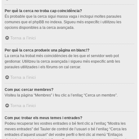
Per què la cerca no troba cap coincidència?
És probable que la cerca sigui massa vaga i inclogui moltes paraules
comunes que el phpBB no indexa. Sigueu més específic i utilitzeu les
opcions disponibles a la cerca avançada.
Torna a l’inici
Per què la cerca produeix una pàgina en blanc!?
La cerca ha trobat més coincidències de les que el servidor web pot
gestionar. Utilitzeu la cerca avançada i sigueu més especific amb les
paraules utilitzades i els fòrums on cal cercar.
Torna a l’inici
Com puc cercar membres?
Visiteu la pàgina “Membres” i feu clic a l’enllaç “Cerca un membre”.
Torna a l’inici
Com puc trobar els meus temes i entrades?
Podeu recuperar les vostres entrades o bé fent clic a l’enllaç “Mostra les
meves entrades” del Tauler de control de l’usuari o bé l’enllaç “Cerca les
entrades d’aquest usuari” del vostre perfil o fent clic al menú “Enllaços