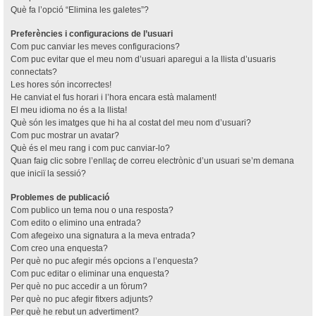
Què fa l’opció “Elimina les galetes”?
Preferències i configuracions de l’usuari
Com puc canviar les meves configuracions?
Com puc evitar que el meu nom d’usuari aparegui a la llista d’usuaris
connectats?
Les hores són incorrectes!
He canviat el fus horari i l’hora encara està malament!
El meu idioma no és a la llista!
Què són les imatges que hi ha al costat del meu nom d’usuari?
Com puc mostrar un avatar?
Què és el meu rang i com puc canviar-lo?
Quan faig clic sobre l’enllaç de correu electrònic d’un usuari se’m demana
que iniciï la sessió?
Problemes de publicació
Com publico un tema nou o una resposta?
Com edito o elimino una entrada?
Com afegeixo una signatura a la meva entrada?
Com creo una enquesta?
Per què no puc afegir més opcions a l’enquesta?
Com puc editar o eliminar una enquesta?
Per què no puc accedir a un fòrum?
Per què no puc afegir fitxers adjunts?
Per què he rebut un advertiment?