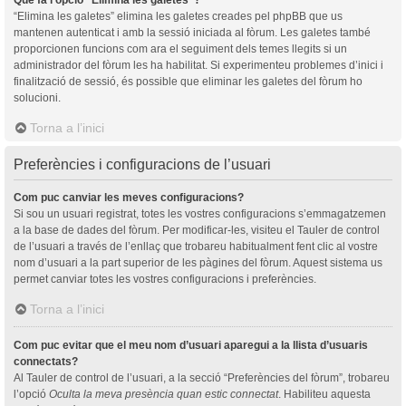
“Elimina les galetes” elimina les galetes creades pel phpBB que us
mantenen autenticat i amb la sessió iniciada al fòrum. Les galetes també
proporcionen funcions com ara el seguiment dels temes llegits si un
administrador del fòrum les ha habilitat. Si experimenteu problemes d’inici i
finalització de sessió, és possible que eliminar les galetes del fòrum ho
solucioni.
Torna a l’inici
Preferències i configuracions de l’usuari
Com puc canviar les meves configuracions?
Si sou un usuari registrat, totes les vostres configuracions s’emmagatzemen
a la base de dades del fòrum. Per modificar-les, visiteu el Tauler de control
de l’usuari a través de l’enllaç que trobareu habitualment fent clic al vostre
nom d’usuari a la part superior de les pàgines del fòrum. Aquest sistema us
permet canviar totes les vostres configuracions i preferències.
Torna a l’inici
Com puc evitar que el meu nom d’usuari aparegui a la llista d’usuaris
connectats?
Al Tauler de control de l’usuari, a la secció “Preferències del fòrum”, trobareu
l’opció
Oculta la meva presència quan estic connectat
. Habiliteu aquesta