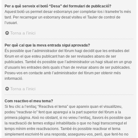
Per a què serveix el botó “Desa” del formulari de publicació?
Aquest botó us permet desar esborranys per completar-los i trametre’ls més
tard. Per recarregar un esborrany desat visiteu el Tauler de control de
l’usuari.
Torna a l’inici
Per què cal que la meva entrada sigui aprovada?
És possible que l’administrador del fòrum hagi decidit que les entrades del
fòrum en el que esteu publicant han de ser revisades abans de ser
publicades. També és possible que l’administrador us hagi situat en un grup
d’usuaris les entrades dels quals s’han de revisar abans de ser publicades.
Poseu-vos en contacte amb l’administrador del fòrum per obtenir més
informació.
Torna a l’inici
Com reactivo el meu tema?
Si feu clic a l’enllaç “Reactiva el tema” que apareix quan el visualitzeu,
podeu “reactivar-lo” fent que aparegui a la part superior del fòrum a la
primera pàgina. Això no obstant, si no veieu l’enllaç, llavors és possible que
la reactivació de temes estigui inhabilitada o que no hagi transcorregut el
temps mínim entre reactivacions. També és possible reactivar el tema
simplement escrivint-hi una resposta; assegureu-vos, però, que fent-ho no