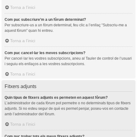
Torna a l’inici
Com puc subscriure’m a un fòrum determinat?
Per subscriure-us a un fòrum determinat, feu clic a l’enllaç “Subscriu-me a
aquest fòrum” quan hi entreu.
Torna a l’inici
Com puc cancel·lar les meves subscripcions?
Per cancel·lar les vostres subscripcions, aneu al Tauler de control de l’usuari
i seguiu els enllaços a les vostres subscripcions.
Torna a l’inici
Fitxers adjunts
Quin tipus de fitxers adjunts es permeten en aquest fòrum?
L’administrador de cada fòrum pot permetre o no determinats tipus de fitxers
adjunts. Si no esteu segur de què es permet penjar, poseu-vos en contacte
amb l’administrador del fòrum.
Torna a l’inici
Com puc trobar tots els meus fitxers adjunts?