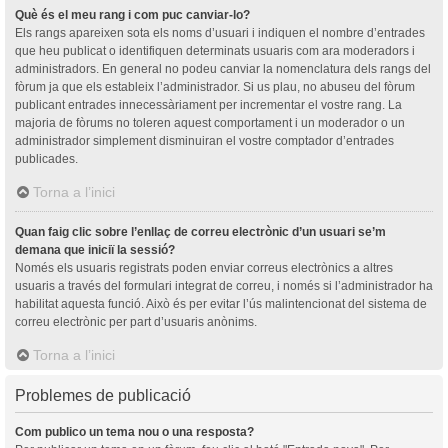
Què és el meu rang i com puc canviar-lo?
Els rangs apareixen sota els noms d’usuari i indiquen el nombre d’entrades
que heu publicat o identifiquen determinats usuaris com ara moderadors i
administradors. En general no podeu canviar la nomenclatura dels rangs del
fòrum ja que els estableix l’administrador. Si us plau, no abuseu del fòrum
publicant entrades innecessàriament per incrementar el vostre rang. La
majoria de fòrums no toleren aquest comportament i un moderador o un
administrador simplement disminuiran el vostre comptador d’entrades
publicades.
Torna a l’inici
Quan faig clic sobre l’enllaç de correu electrònic d’un usuari se’m
demana que iniciï la sessió?
Només els usuaris registrats poden enviar correus electrònics a altres
usuaris a través del formulari integrat de correu, i només si l’administrador ha
habilitat aquesta funció. Això és per evitar l’ús malintencionat del sistema de
correu electrònic per part d’usuaris anònims.
Torna a l’inici
Problemes de publicació
Com publico un tema nou o una resposta?