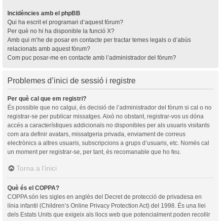
Incidències amb el phpBB
Qui ha escrit el programari d’aquest fòrum?
Per què no hi ha disponible la funció X?
Amb qui m’he de posar en contacte per tractar temes legals o d’abús
relacionats amb aquest fòrum?
Com puc posar-me en contacte amb l’administrador del fòrum?
Problemes d’inici de sessió i registre
Per què cal que em registri?
És possible que no calgui, és decisió de l’administrador del fòrum si cal o no
registrar-se per publicar missatges. Això no obstant, registrar-vos us dóna
accés a característiques addicionals no disponibles per als usuaris visitants
com ara definir avatars, missatgeria privada, enviament de correus
electrònics a altres usuaris, subscripcions a grups d’usuaris, etc. Només cal
un moment per registrar-se, per tant, és recomanable que ho feu.
Torna a l’inici
Què és el COPPA?
COPPA són les sigles en anglès del Decret de protecció de privadesa en
línia infantil (Children’s Online Privacy Protection Act) del 1998. És una llei
dels Estats Units que exigeix als llocs web que potencialment poden recollir