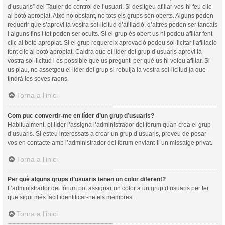
d’usuaris” del Tauler de control de l’usuari. Si desitgeu afiliar-vos-hi feu clic
al botó apropiat. Això no obstant, no tots els grups són oberts. Alguns poden
requerir que s’aprovi la vostra sol·licitud d’afiliació, d’altres poden ser tancats
i alguns fins i tot poden ser ocults. Si el grup és obert us hi podeu afiliar fent
clic al botó apropiat. Si el grup requereix aprovació podeu sol·licitar l’afiliació
fent clic al botó apropiat. Caldrà que el líder del grup d’usuaris aprovi la
vostra sol·licitud i és possible que us pregunti per què us hi voleu afiliar. Si
us plau, no assetgeu el líder del grup si rebutja la vostra sol·licitud ja que
tindrà les seves raons.
Torna a l’inici
Com puc convertir-me en líder d’un grup d’usuaris?
Habitualment, el líder l’assigna l’administrador del fòrum quan crea el grup
d’usuaris. Si esteu interessats a crear un grup d’usuaris, proveu de posar-
vos en contacte amb l’administrador del fòrum enviant-li un missatge privat.
Torna a l’inici
Per què alguns grups d’usuaris tenen un color diferent?
L’administrador del fòrum pot assignar un color a un grup d’usuaris per fer
que sigui més fàcil identificar-ne els membres.
Torna a l’inici