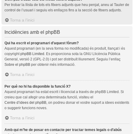
Per trobar la llista de tots els fitxers adjunts que heu penjat, aneu al Tauler de
control de l’usuari i seguiu els enllaços fins a la secció de fitxers adjunts.
Torna a l’inici
Incidències amb el phpBB
Qui ha escrit el programari d’aquest fòrum?
Aquest programari (en la seva forma no modificada) és produït, llançat i és
copyright
phpBB Limited
. Es proporciona sota la GNU Llicència Pública
General, versió 2 (GPL-2.0) i pot ser distribuït lliurement. Seguiu l’enllaç
Sobre el phpBB
per obtenir més informació.
Torna a l’inici
Per què no hi ha disponible la funció X?
Aquest programari ha estat escrit i llicenciat a través de phpBB Limited. Si
creieu que cal afegir una determinada funció, visiteu el
Centre d’idees del phpBB
, on podreu donar el vostre suport a idees existents
o suggerir funcions noves.
Torna a l’inici
Amb qui m’he de posar en contacte per tractar temes legals o d’abús