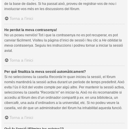
de la base de dades. Si ha passat això, proveu de registrar-vos de nou i
involucrar-vos més en les discussions del fòrum.
Torna a l’inici
He perdut la meva contrasenya!
No us poseu nerviós! Tot i que la contrasenya no es pot recuperar, es pot
canviar fàcilment. Visiteu la pàgina d’inici de sessió i feu clic a
He oblidat la
meva contrasenya
. Seguiu les instruccions i podreu tornar a iniciar la sessió
aviat.
Torna a l’inici
Per què finalitza la meva sessió automàticament?
Si no seleccioneu la casella
Recorda’m
quan inicieu la sessió, el fòrum
només mantindrà la sessió activa durant un període de temps predefinit. Això
evita l’ús il·lícit del vostre compte per algú altre. Per mantenir la sessió activa,
seleccioneu la casella “Recorda’m” en iniciar-la. Això no és recomanable si
accediu al fòrum des d’un ordinador compartit p.ex. en una biblioteca, un
cibercafè, una aula d’ordinadors a la universitat, etc. Si no podeu veure la
casella, vol dir que un administrador del fòrum ha inhabilitat aquesta funció.
Torna a l’inici
Què fa l’opció “Elimina les galetes”?