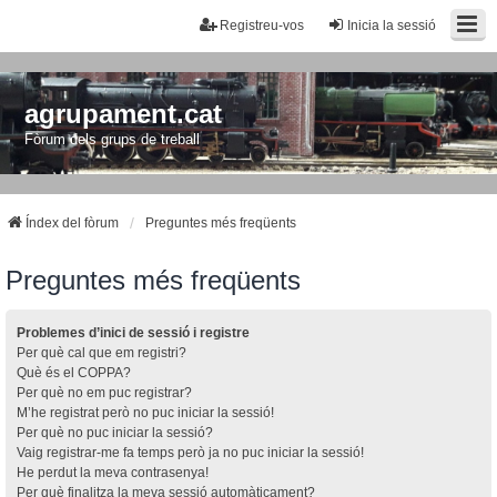
Registreu-vos
Inicia la sessió
agrupament.cat
Fòrum dels grups de treball
Índex del fòrum
Preguntes més freqüents
Preguntes més freqüents
Problemes d’inici de sessió i registre
Per què cal que em registri?
Què és el COPPA?
Per què no em puc registrar?
M’he registrat però no puc iniciar la sessió!
Per què no puc iniciar la sessió?
Vaig registrar-me fa temps però ja no puc iniciar la sessió!
He perdut la meva contrasenya!
Per què finalitza la meva sessió automàticament?