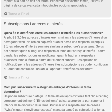
ràpids” a la part de dalt del fòrum. Per cercar els vostres temes, utilitzeu la
pàgina de cerca avançada introduïnt les opcions apropiades.
Torna a l’inici
Subscripcions i adreces d’interès
Quina és la diferència entre les adreces d’interès i les subscripcions?
Al phpBB 3,0 les adreces d’interès eren similars a les adreces d’interès d’un
navegador web. No rebieu cap avís quan hi havia una resposta. Al phpBB
3,1 les adreces d’interès són més similars a subscriure’s a un tema. Se us
pot notificar quan hi hagi una resposta al tema de l’adreça d’interès. D’altra
banda, les subscripcions us notificaran quan hi hagi una resposta a
qualsevol tema o fòrum a dintre de l’element subscrit. Les opcions de
notificació per a les adreces d’interès i les subscripcions es poden configurar
al Tauler de control de l’usuari, a l’apartat “Preferències del fòrum”.
Torna a l’inici
Com puc subscriure’m o afegir als enllaços d’interès un tema
determinat?
Us podeu subscriure o afegir un tema als enllaços d’interès fent clic a l’enllaç
corresponent del menú “Eines del tema” ubicat a prop de la part superior i
inferior de la discussió d’un tema. Publicar una resposta amb la casella
“Avisa’m quan s’envïi una resposta” marcada també us subscriurà al tema.