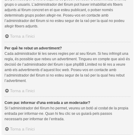
grups o usuaris. L’administrador del fòrum pot haver inhabilitat els fitxers
adjunts al fòrum concret en el que esteu publicant, o potser només
determinats grups poden afegir-ne. Poseu-vos en contacte amb
l’administrador del fòrum si no esteu segur de la raó per la qual no podeu
afegir fitxers adjunts.
Torna a l’inici
Per què he rebut un advertiment?
Cada administrador té les seves regles per al seu fòrum. Si heu infringit una
regla, és possible que rebeu un advertiment. Tingueu en compte que això és
decisió de l’administrador del fòrum i que phpBB Limited no té res a veure
amb els advertiments d’aquest lloc web. Poseu-vos en contacte amb
l’administrador del fòrum si no esteu segur de la raó per la qual heu rebut
l’advertiment.
Torna a l’inici
Com puc informar d’una entrada a un moderador?
Si l’administrador del fòrum ho permet, veureu un botó al costat de la propia
entrada per informar-ne. Quan hi feu clic se us guiarà pels passos
necessaris per informar de l’entrada.
Torna a l’inici