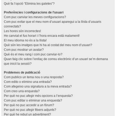
Què fa l’opció “Elimina les galetes”?
Preferències i configuracions de l’usuari
Com puc canviar les meves configuracions?
Com puc evitar que el meu nom d’usuari aparegui a la llista d’usuaris
connectats?
Les hores són incorrectes!
He canviat el fus horari i l’hora encara està malament!
El meu idioma no és a la llista!
Què són les imatges que hi ha al costat del meu nom d’usuari?
Com puc mostrar un avatar?
Què és el meu rang i com puc canviar-lo?
Quan faig clic sobre l’enllaç de correu electrònic d’un usuari se’m demana
que iniciï la sessió?
Problemes de publicació
Com publico un tema nou o una resposta?
Com edito o elimino una entrada?
Com afegeixo una signatura a la meva entrada?
Com creo una enquesta?
Per què no puc afegir més opcions a l’enquesta?
Com puc editar o eliminar una enquesta?
Per què no puc accedir a un fòrum?
Per què no puc afegir fitxers adjunts?
Per què he rebut un advertiment?