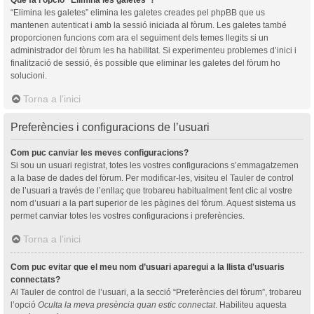
“Elimina les galetes” elimina les galetes creades pel phpBB que us
mantenen autenticat i amb la sessió iniciada al fòrum. Les galetes també
proporcionen funcions com ara el seguiment dels temes llegits si un
administrador del fòrum les ha habilitat. Si experimenteu problemes d’inici i
finalització de sessió, és possible que eliminar les galetes del fòrum ho
solucioni.
Torna a l’inici
Preferències i configuracions de l’usuari
Com puc canviar les meves configuracions?
Si sou un usuari registrat, totes les vostres configuracions s’emmagatzemen
a la base de dades del fòrum. Per modificar-les, visiteu el Tauler de control
de l’usuari a través de l’enllaç que trobareu habitualment fent clic al vostre
nom d’usuari a la part superior de les pàgines del fòrum. Aquest sistema us
permet canviar totes les vostres configuracions i preferències.
Torna a l’inici
Com puc evitar que el meu nom d’usuari aparegui a la llista d’usuaris
connectats?
Al Tauler de control de l’usuari, a la secció “Preferències del fòrum”, trobareu
l’opció
Oculta la meva presència quan estic connectat
. Habiliteu aquesta