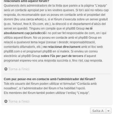
relacionats amb aquest fòrum?
Qualsevols dels administradors de la llista que pareix a la pàgina “L’equip”
serà un contacte apropiat per a les vostres queixes. Si tot i així no rebeu cap
resposta, és recomanable que us poseu en contacte amb el propietari del
domini (feu una
cerca whois
) o, si el fòrum s’executa sobre un servei gratuït
(p.ex. Yahoo!, free.fr, f2s.com, etc.), la direcció o el departament d’abús del
servei en questió. Tingueu en compte que el phpBB Group
no té
absolutament cap jurisdicció
i no pot ser fet responsable de com, on i qui
utilitza aquest fòrum. No us poseu en contacte amb el phpBB Group en
relació a qualsevol tema legal (cessar i desistir, responsabilització,
comentaris difamatoris, etc.)
no relacionat directament
amb el lloc web
phpBB.com o el programari phpBB en sí mateix. Si envieu un correu
electrònic al phpBB Group
sobre l’ús per part de tercers
d’aquest
programari espereu-vos una resposta succinta o, fins i tot, cap resposta.
Torna a l’inici
Com puc posar-me en contacte amb l’administrador del fòrum?
Tots els usuaris del fòrum poden utilitzar el formulari “Contacta amb
nosaltres”, si l’administrador del fòrum n’ha habilitat l’opció.
Els membres del fòrum també poden utilitzar l’enllaç “L’equip”.
Torna a l’inici
Salta A