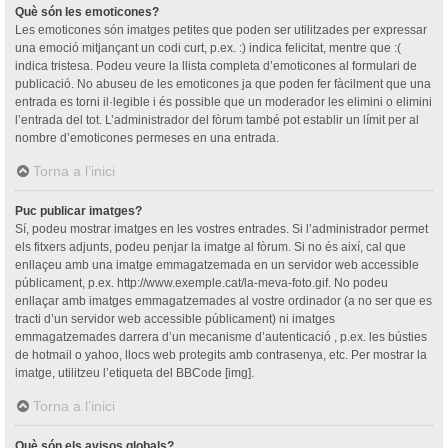
Què són les emoticones?
Les emoticones són imatges petites que poden ser utilitzades per expressar
una emoció mitjançant un codi curt, p.ex. :) indica felicitat, mentre que :(
indica tristesa. Podeu veure la llista completa d’emoticones al formulari de
publicació. No abuseu de les emoticones ja que poden fer fàcilment que una
entrada es torni il·legible i és possible que un moderador les elimini o elimini
l’entrada del tot. L’administrador del fòrum també pot establir un límit per al
nombre d’emoticones permeses en una entrada.
Torna a l’inici
Puc publicar imatges?
Sí, podeu mostrar imatges en les vostres entrades. Si l’administrador permet
els fitxers adjunts, podeu penjar la imatge al fòrum. Si no és així, cal que
enllaçeu amb una imatge emmagatzemada en un servidor web accessible
públicament, p.ex. http://www.exemple.cat/la-meva-foto.gif. No podeu
enllaçar amb imatges emmagatzemades al vostre ordinador (a no ser que es
tracti d’un servidor web accessible públicament) ni imatges
emmagatzemades darrera d’un mecanisme d’autenticació , p.ex. les bústies
de hotmail o yahoo, llocs web protegits amb contrasenya, etc. Per mostrar la
imatge, utilitzeu l’etiqueta del BBCode [img].
Torna a l’inici
Què són els avisos globals?