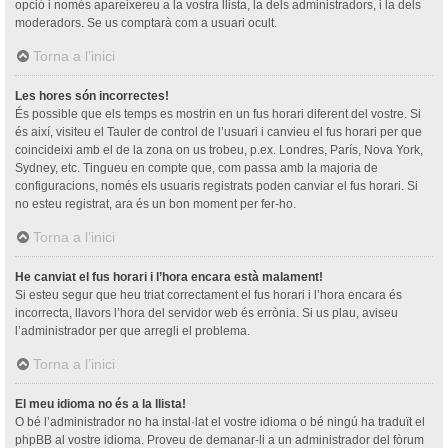
opció i només apareixereu a la vostra llista, la dels administradors, i la dels
moderadors. Se us comptarà com a usuari ocult.
Torna a l’inici
Les hores són incorrectes!
És possible que els temps es mostrin en un fus horari diferent del vostre. Si
és així, visiteu el Tauler de control de l’usuari i canvieu el fus horari per que
coincideixi amb el de la zona on us trobeu, p.ex. Londres, París, Nova York,
Sydney, etc. Tingueu en compte que, com passa amb la majoria de
configuracions, només els usuaris registrats poden canviar el fus horari. Si
no esteu registrat, ara és un bon moment per fer-ho.
Torna a l’inici
He canviat el fus horari i l’hora encara està malament!
Si esteu segur que heu triat correctament el fus horari i l’hora encara és
incorrecta, llavors l’hora del servidor web és errònia. Si us plau, aviseu
l’administrador per que arregli el problema.
Torna a l’inici
El meu idioma no és a la llista!
O bé l’administrador no ha instal·lat el vostre idioma o bé ningú ha traduït el
phpBB al vostre idioma. Proveu de demanar-li a un administrador del fòrum