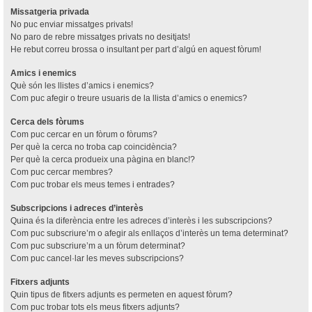
Missatgeria privada
No puc enviar missatges privats!
No paro de rebre missatges privats no desitjats!
He rebut correu brossa o insultant per part d’algú en aquest fòrum!
Amics i enemics
Què són les llistes d’amics i enemics?
Com puc afegir o treure usuaris de la llista d’amics o enemics?
Cerca dels fòrums
Com puc cercar en un fòrum o fòrums?
Per què la cerca no troba cap coincidència?
Per què la cerca produeix una pàgina en blanc!?
Com puc cercar membres?
Com puc trobar els meus temes i entrades?
Subscripcions i adreces d’interès
Quina és la diferència entre les adreces d’interès i les subscripcions?
Com puc subscriure’m o afegir als enllaços d’interès un tema determinat?
Com puc subscriure’m a un fòrum determinat?
Com puc cancel·lar les meves subscripcions?
Fitxers adjunts
Quin tipus de fitxers adjunts es permeten en aquest fòrum?
Com puc trobar tots els meus fitxers adjunts?