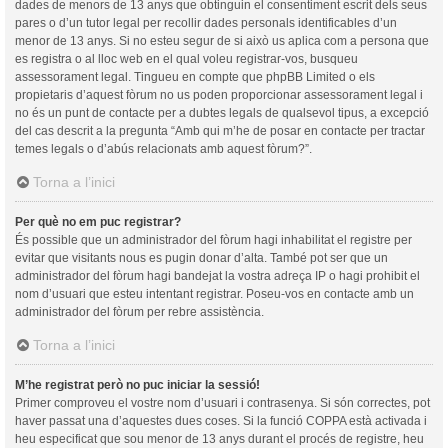
dades de menors de 13 anys que obtinguin el consentiment escrit dels seus
pares o d’un tutor legal per recollir dades personals identificables d’un
menor de 13 anys. Si no esteu segur de si això us aplica com a persona que
es registra o al lloc web en el qual voleu registrar-vos, busqueu
assessorament legal. Tingueu en compte que phpBB Limited o els
propietaris d’aquest fòrum no us poden proporcionar assessorament legal i
no és un punt de contacte per a dubtes legals de qualsevol tipus, a excepció
del cas descrit a la pregunta “Amb qui m’he de posar en contacte per tractar
temes legals o d’abús relacionats amb aquest fòrum?”.
Torna a l’inici
Per què no em puc registrar?
És possible que un administrador del fòrum hagi inhabilitat el registre per
evitar que visitants nous es pugin donar d’alta. També pot ser que un
administrador del fòrum hagi bandejat la vostra adreça IP o hagi prohibit el
nom d’usuari que esteu intentant registrar. Poseu-vos en contacte amb un
administrador del fòrum per rebre assistència.
Torna a l’inici
M’he registrat però no puc iniciar la sessió!
Primer comproveu el vostre nom d’usuari i contrasenya. Si són correctes, pot
haver passat una d’aquestes dues coses. Si la funció COPPA està activada i
heu especificat que sou menor de 13 anys durant el procés de registre, heu