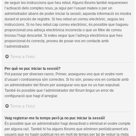
de seguir les instruccions que heu rebut. Alguns fòrums també requereixen
l’activació dels comptes nous, ja sigui per l’usuari mateix o per un
administrador abans de poder iniciar la sessió; aquesta informació es mostra
durant el procés de registre. Si heu rebut un correu electrònic, seguiu les
instruccions. Si no heu rebut cap correu electrònic, és possible que hagueu
proporcionat una adreça electrònica incorrecta o que un filtre de correu
brossa l’hagi descartat. Si esteu segur que l’adreça electrònica que heu
proporcionat és correcta, proveu de posar-vos en contacte amb
l’administrador.
Torna a l’inici
Per què no puc iniciar la sessió?
Pot passar per diverses raons. Primer, assegureu-vos que el vostre nom
d’usuari i contrasenya són correctes. Si ho són, poseu-vos en contacte amb
un administrador del fòrum per assegurar-vos que no us han expulsat.
També és possible que l’administrador del fòrum tingui un error de
configuració que hagi d’arreglar.
Torna a l’inici
Vaig registrar-me fa temps però ja no puc iniciar la sessió!
És possible que un administrador hagi desactivat o eliminat el vostre compte
per alguna raó. També hi ha alguns fòrums que eliminen periòdicament els
usuaris que no hagin publicat res en molt de temps per tal de reduir la mida