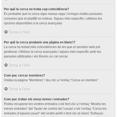
Per què la cerca no troba cap coincidència?
És probable que la cerca sigui massa vaga i inclogui moltes paraules
comunes que el phpBB no indexa. Sigueu més específic i utilitzeu les
opcions disponibles a la cerca avançada.
Torna a l’inici
Per què la cerca produeix una pàgina en blanc!?
La cerca ha trobat més coincidències de les que el servidor web pot
gestionar. Utilitzeu la cerca avançada i sigueu més especific amb les
paraules utilitzades i els fòrums on cal cercar.
Torna a l’inici
Com puc cercar membres?
Visiteu la pàgina “Membres” i feu clic a l’enllaç “Cerca un membre”.
Torna a l’inici
Com puc trobar els meus temes i entrades?
Podeu recuperar les vostres entrades o bé fent clic a l’enllaç “Mostra les
meves entrades” del Tauler de control de l’usuari o bé l’enllaç “Cerca les
entrades d’aquest usuari” del vostre perfil o fent clic al menú “Enllaços