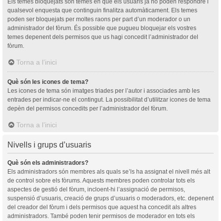
Els temes bloquejats són temes en què els usuaris ja no poden respondre i
qualsevol enquesta que continguin finalitza automàticament. Els temes
poden ser bloquejats per moltes raons per part d’un moderador o un
administrador del fòrum. És possible que pugueu bloquejar els vostres
temes depenent dels permisos que us hagi concedit l’administrador del
fòrum.
Torna a l’inici
Què són les icones de tema?
Les icones de tema són imatges triades per l’autor i associades amb les
entrades per indicar-ne el contingut. La possibilitat d’utilitzar icones de tema
depèn del permisos concedits per l’administrador del fòrum.
Torna a l’inici
Nivells i grups d’usuaris
Què són els administradors?
Els administradors són membres als quals se’ls ha assignat el nivell més alt
de control sobre els fòrums. Aquests membres poden controlar tots els
aspectes de gestió del fòrum, incloent-hi l’assignació de permisos,
suspensió d’usuaris, creació de grups d’usuaris o moderadors, etc. depenent
del creador del fòrum i dels permisos que aquest ha concedit als altres
administradors. També poden tenir permisos de moderador en tots els