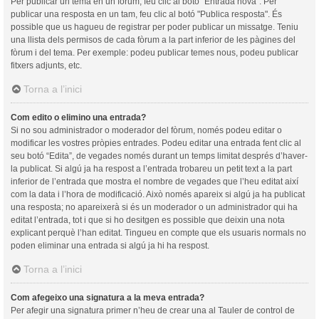
Per publicar un tema en un fòrum, feu clic al botó "Entrada nova". Per
publicar una resposta en un tam, feu clic al botó "Publica resposta". És
possible que us hagueu de registrar per poder publicar un missatge. Teniu
una llista dels permisos de cada fòrum a la part inferior de les pàgines del
fòrum i del tema. Per exemple: podeu publicar temes nous, podeu publicar
fitxers adjunts, etc.
Torna a l’inici
Com edito o elimino una entrada?
Si no sou administrador o moderador del fòrum, només podeu editar o
modificar les vostres pròpies entrades. Podeu editar una entrada fent clic al
seu botó “Edita”, de vegades només durant un temps limitat després d’haver-
la publicat. Si algú ja ha respost a l’entrada trobareu un petit text a la part
inferior de l’entrada que mostra el nombre de vegades que l’heu editat així
com la data i l’hora de modificació. Això només apareix si algú ja ha publicat
una resposta; no apareixerà si és un moderador o un administrador qui ha
editat l’entrada, tot i que si ho desitgen es possible que deixin una nota
explicant perquè l’han editat. Tingueu en compte que els usuaris normals no
poden eliminar una entrada si algú ja hi ha respost.
Torna a l’inici
Com afegeixo una signatura a la meva entrada?
Per afegir una signatura primer n’heu de crear una al Tauler de control de