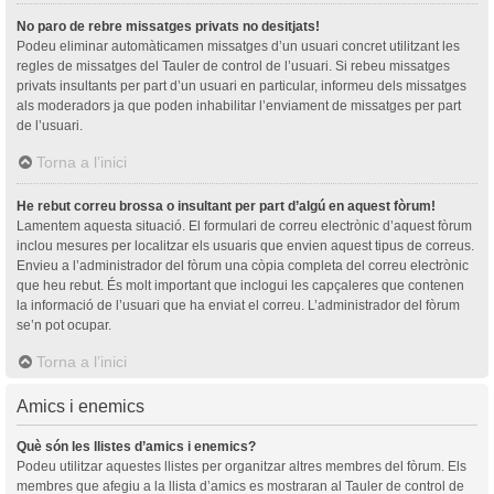
No paro de rebre missatges privats no desitjats!
Podeu eliminar automàticamen missatges d’un usuari concret utilitzant les
regles de missatges del Tauler de control de l’usuari. Si rebeu missatges
privats insultants per part d’un usuari en particular, informeu dels missatges
als moderadors ja que poden inhabilitar l’enviament de missatges per part
de l’usuari.
Torna a l’inici
He rebut correu brossa o insultant per part d’algú en aquest fòrum!
Lamentem aquesta situació. El formulari de correu electrònic d’aquest fòrum
inclou mesures per localitzar els usuaris que envien aquest tipus de correus.
Envieu a l’administrador del fòrum una còpia completa del correu electrònic
que heu rebut. És molt important que inclogui les capçaleres que contenen
la informació de l’usuari que ha enviat el correu. L’administrador del fòrum
se’n pot ocupar.
Torna a l’inici
Amics i enemics
Què són les llistes d’amics i enemics?
Podeu utilitzar aquestes llistes per organitzar altres membres del fòrum. Els
membres que afegiu a la llista d’amics es mostraran al Tauler de control de