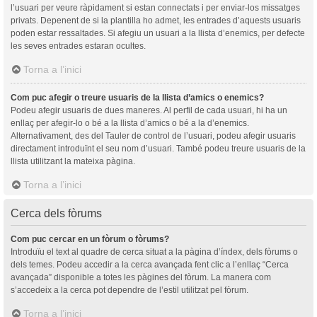
l’usuari per veure ràpidament si estan connectats i per enviar-los missatges
privats. Depenent de si la plantilla ho admet, les entrades d’aquests usuaris
poden estar ressaltades. Si afegiu un usuari a la llista d’enemics, per defecte
les seves entrades estaran ocultes.
Torna a l’inici
Com puc afegir o treure usuaris de la llista d’amics o enemics?
Podeu afegir usuaris de dues maneres. Al perfil de cada usuari, hi ha un
enllaç per afegir-lo o bé a la llista d’amics o bé a la d’enemics.
Alternativament, des del Tauler de control de l’usuari, podeu afegir usuaris
directament introduïnt el seu nom d’usuari. També podeu treure usuaris de la
llista utilitzant la mateixa pàgina.
Torna a l’inici
Cerca dels fòrums
Com puc cercar en un fòrum o fòrums?
Introduïu el text al quadre de cerca situat a la pàgina d’índex, dels fòrums o
dels temes. Podeu accedir a la cerca avançada fent clic a l’enllaç “Cerca
avançada” disponible a totes les pàgines del fòrum. La manera com
s’accedeix a la cerca pot dependre de l’estil utilitzat pel fòrum.
Torna a l’inici