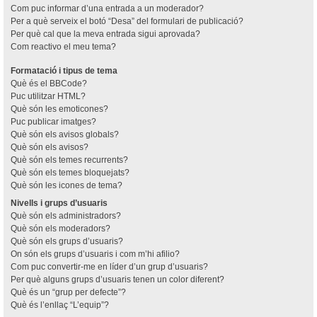
Com puc informar d’una entrada a un moderador?
Per a què serveix el botó “Desa” del formulari de publicació?
Per què cal que la meva entrada sigui aprovada?
Com reactivo el meu tema?
Formatació i tipus de tema
Què és el BBCode?
Puc utilitzar HTML?
Què són les emoticones?
Puc publicar imatges?
Què són els avisos globals?
Què són els avisos?
Què són els temes recurrents?
Què són els temes bloquejats?
Què són les icones de tema?
Nivells i grups d’usuaris
Què són els administradors?
Què són els moderadors?
Què són els grups d’usuaris?
On són els grups d’usuaris i com m’hi afilio?
Com puc convertir-me en líder d’un grup d’usuaris?
Per què alguns grups d’usuaris tenen un color diferent?
Què és un “grup per defecte”?
Què és l’enllaç “L’equip”?