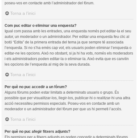
poseu-vos en contacte amb l’administrador del fòrum.
Torna a l’inici
Com puc editar o eliminar una enquesta?
Igual com passa amb les entrades, una enquesta només pot editar-la el seu
autor, un moderador o un administrador. Per editar una enquesta feu clic al
botó “Edita” de la primera entrada del tema ja que sempre té associada
l’enquesta. Si no s’ha emès cap vot, els usuaris poden eliminar l’enquesta o
editar-ne les opcions. Això no obstant, si ja hi ha vots, només els moderadors
i els administradors poden editar-la o eliminar-la. Això evita que es canvïin
les opcions de l’enquesta al mig de la seva durada.
Torna a l’inici
Per què no puc accedir a un fòrum?
Alguns fòrums poden estar limitats a determinats usuaris o grups. És
possible que per visualitzar-los, llegir-los, publicar-hi o realitzar-hi una altra
acció necessiteu permisos especials. Poseu-vos en contacte amb un
moderador o un administrador del fòrum per que us hi permeti l’accés.
Torna a l’inici
Per què no puc afegir fitxers adjunts?
Els permisos per a fitxers adjunts es poden concedir a determinats fòrums,