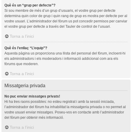
Què és un “grup per defecte”?
Si sou membre de més d’un grup d’usuaris, el vostre grup per defecte
determina quin color de grup i quin rang de grup es mostra per defecte per al
vostre usuari. L’administrador del fòrum us pot concedir permisos per canviar
el vostre grup per defecte a través del Tauler de control de l’usuari.
Torna a l’inici
Què és l’enllaç “L’equip”?
Aquesta pàgina us proporciona una llista del personal del fòrum, incloent-hi
els administradors i els moderadors i informació addicional com ara els
fòrums que moderen.
Torna a l’inici
Missatgeria privada
No puc enviar missatges privats!
Hi ha tres raons possibles: no esteu registrat i amb la sessió iniciada,
l’administrador del fòrum ha inhabilitat la missatgeria privada o no permet al
vostre usuari enviar missatges. Poseu-vos en contacte amb l’administrador
del fòrum per obtenir més informació.
Torna a l’inici