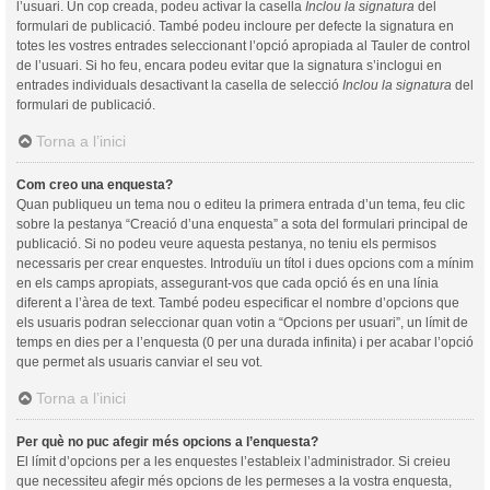
l’usuari. Un cop creada, podeu activar la casella
Inclou la signatura
del
formulari de publicació. També podeu incloure per defecte la signatura en
totes les vostres entrades seleccionant l’opció apropiada al Tauler de control
de l’usuari. Si ho feu, encara podeu evitar que la signatura s’inclogui en
entrades individuals desactivant la casella de selecció
Inclou la signatura
del
formulari de publicació.
Torna a l’inici
Com creo una enquesta?
Quan publiqueu un tema nou o editeu la primera entrada d’un tema, feu clic
sobre la pestanya “Creació d’una enquesta” a sota del formulari principal de
publicació. Si no podeu veure aquesta pestanya, no teniu els permisos
necessaris per crear enquestes. Introduïu un títol i dues opcions com a mínim
en els camps apropiats, assegurant-vos que cada opció és en una línia
diferent a l’àrea de text. També podeu especificar el nombre d’opcions que
els usuaris podran seleccionar quan votin a “Opcions per usuari”, un límit de
temps en dies per a l’enquesta (0 per una durada infinita) i per acabar l’opció
que permet als usuaris canviar el seu vot.
Torna a l’inici
Per què no puc afegir més opcions a l’enquesta?
El límit d’opcions per a les enquestes l’estableix l’administrador. Si creieu
que necessiteu afegir més opcions de les permeses a la vostra enquesta,