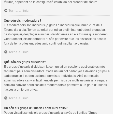
fòrums, depenent de la configuració establida pel creador del fòrum.
Torna a l’inici
Què són els moderadors?
Els moderadors són individus (o grups d’individus) que tenen cura dels
fòrums dia a dia. Tenen autoritat per editar o eliminar entrades i bloquejar,
desbloquejar, desplaçar eliminar i dividir temes en els fòrums que moderen.
Generalment, els moderadors hi són per evitar que les discussions acabin
fora de tema o les entrades amb contingut insultant o ofensiu.
Torna a l’inici
Què són els grups d’usuaris?
Els grups d’usuaris divideixen la comunitat en seccions gestionables més
fàcilment pels administradors. Cada usuari pot pertànyer a diversos grups i a
cada grup se li poden assignar permisos individuals. Això permet als
administradors canviar fàcilment els permisos de molts usuaris a la vegada,
com ara canviar permisos dels moderadors o permetre a un grup d’usuaris
l’accés a un fòrum privat.
Torna a l’inici
On són els grups d’usuaris i com m’hi afilio?
Podeu visualitzar tots els grups d’usuaris a través de l’enllaç “Grups