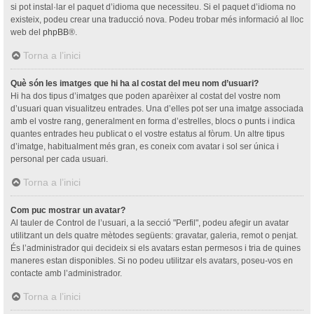
si pot instal·lar el paquet d’idioma que necessiteu. Si el paquet d’idioma no
existeix, podeu crear una traducció nova. Podeu trobar més informació al lloc
web del
phpBB
®.
Torna a l’inici
Què són les imatges que hi ha al costat del meu nom d’usuari?
Hi ha dos tipus d’imatges que poden aparèixer al costat del vostre nom
d’usuari quan visualitzeu entrades. Una d’elles pot ser una imatge associada
amb el vostre rang, generalment en forma d’estrelles, blocs o punts i indica
quantes entrades heu publicat o el vostre estatus al fòrum. Un altre tipus
d’imatge, habitualment més gran, es coneix com avatar i sol ser única i
personal per cada usuari.
Torna a l’inici
Com puc mostrar un avatar?
Al tauler de Control de l’usuari, a la secció "Perfil", podeu afegir un avatar
utilitzant un dels quatre mètodes següents: gravatar, galeria, remot o penjat.
És l’administrador qui decideix si els avatars estan permesos i tria de quines
maneres estan disponibles. Si no podeu utilitzar els avatars, poseu-vos en
contacte amb l’administrador.
Torna a l’inici