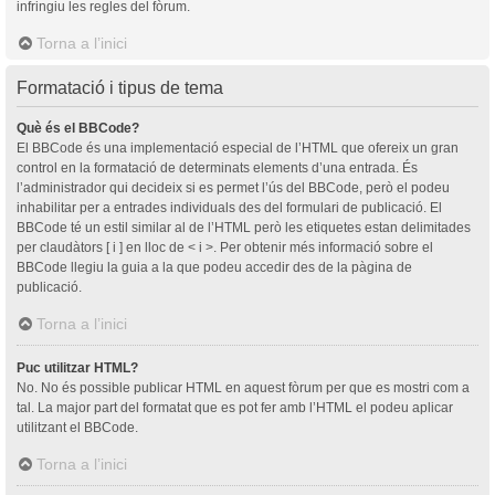
infringiu les regles del fòrum.
Torna a l’inici
Formatació i tipus de tema
Què és el BBCode?
El BBCode és una implementació especial de l’HTML que ofereix un gran
control en la formatació de determinats elements d’una entrada. És
l’administrador qui decideix si es permet l’ús del BBCode, però el podeu
inhabilitar per a entrades individuals des del formulari de publicació. El
BBCode té un estil similar al de l’HTML però les etiquetes estan delimitades
per claudàtors [ i ] en lloc de < i >. Per obtenir més informació sobre el
BBCode llegiu la guia a la que podeu accedir des de la pàgina de
publicació.
Torna a l’inici
Puc utilitzar HTML?
No. No és possible publicar HTML en aquest fòrum per que es mostri com a
tal. La major part del formatat que es pot fer amb l’HTML el podeu aplicar
utilitzant el BBCode.
Torna a l’inici