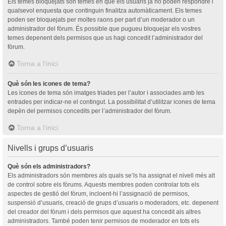
Els temes bloquejats són temes en què els usuaris ja no poden respondre i
qualsevol enquesta que continguin finalitza automàticament. Els temes
poden ser bloquejats per moltes raons per part d’un moderador o un
administrador del fòrum. És possible que pugueu bloquejar els vostres
temes depenent dels permisos que us hagi concedit l’administrador del
fòrum.
Torna a l’inici
Què són les icones de tema?
Les icones de tema són imatges triades per l’autor i associades amb les
entrades per indicar-ne el contingut. La possibilitat d’utilitzar icones de tema
depèn del permisos concedits per l’administrador del fòrum.
Torna a l’inici
Nivells i grups d’usuaris
Què són els administradors?
Els administradors són membres als quals se’ls ha assignat el nivell més alt
de control sobre els fòrums. Aquests membres poden controlar tots els
aspectes de gestió del fòrum, incloent-hi l’assignació de permisos,
suspensió d’usuaris, creació de grups d’usuaris o moderadors, etc. depenent
del creador del fòrum i dels permisos que aquest ha concedit als altres
administradors. També poden tenir permisos de moderador en tots els