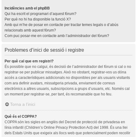
Incidències amb el phpBB
Qui ha escrit el programari d’aquest fòrum?
Per què no hi ha disponible la funció X?
Amb qui m’he de posar en contacte per tractar temes legals o d’abús
relacionats amb aquest fòrum?
Com puc posar-me en contacte amb l’administrador del fòrum?
Problemes d’inici de sessió i registre
Per què cal que em registri?
És possible que no calgui, és decisió de l’administrador del fòrum si cal o no
registrar-se per publicar missatges. Això no obstant, registrar-vos us dóna
accés a característiques addicionals no disponibles per als usuaris visitants
com ara definir avatars, missatgeria privada, enviament de correus
electrònics a altres usuaris, subscripcions a grups d’usuaris, etc. Només cal
un moment per registrar-se, per tant, és recomanable que ho feu.
Torna a l’inici
Què és el COPPA?
COPPA són les sigles en anglès del Decret de protecció de privadesa en
línia infantil (Children’s Online Privacy Protection Act) del 1998. És una llei
dels Estats Units que exigeix als llocs web que potencialment poden recollir