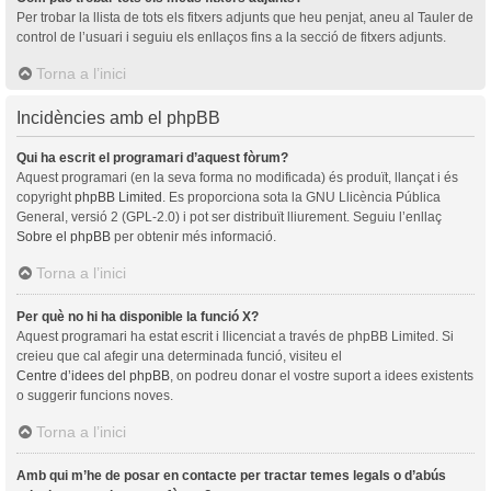
Per trobar la llista de tots els fitxers adjunts que heu penjat, aneu al Tauler de
control de l’usuari i seguiu els enllaços fins a la secció de fitxers adjunts.
Torna a l’inici
Incidències amb el phpBB
Qui ha escrit el programari d’aquest fòrum?
Aquest programari (en la seva forma no modificada) és produït, llançat i és
copyright
phpBB Limited
. Es proporciona sota la GNU Llicència Pública
General, versió 2 (GPL-2.0) i pot ser distribuït lliurement. Seguiu l’enllaç
Sobre el phpBB
per obtenir més informació.
Torna a l’inici
Per què no hi ha disponible la funció X?
Aquest programari ha estat escrit i llicenciat a través de phpBB Limited. Si
creieu que cal afegir una determinada funció, visiteu el
Centre d’idees del phpBB
, on podreu donar el vostre suport a idees existents
o suggerir funcions noves.
Torna a l’inici
Amb qui m’he de posar en contacte per tractar temes legals o d’abús