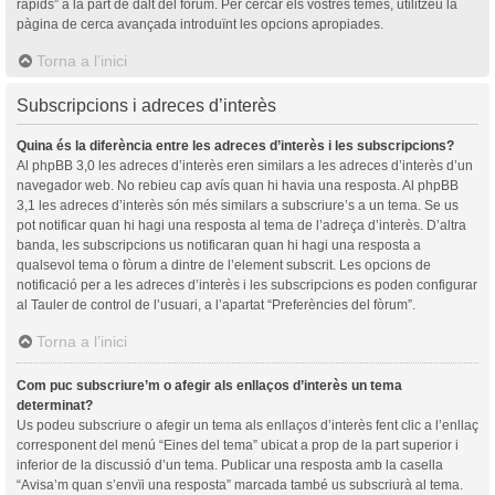
ràpids” a la part de dalt del fòrum. Per cercar els vostres temes, utilitzeu la
pàgina de cerca avançada introduïnt les opcions apropiades.
Torna a l’inici
Subscripcions i adreces d’interès
Quina és la diferència entre les adreces d’interès i les subscripcions?
Al phpBB 3,0 les adreces d’interès eren similars a les adreces d’interès d’un
navegador web. No rebieu cap avís quan hi havia una resposta. Al phpBB
3,1 les adreces d’interès són més similars a subscriure’s a un tema. Se us
pot notificar quan hi hagi una resposta al tema de l’adreça d’interès. D’altra
banda, les subscripcions us notificaran quan hi hagi una resposta a
qualsevol tema o fòrum a dintre de l’element subscrit. Les opcions de
notificació per a les adreces d’interès i les subscripcions es poden configurar
al Tauler de control de l’usuari, a l’apartat “Preferències del fòrum”.
Torna a l’inici
Com puc subscriure’m o afegir als enllaços d’interès un tema
determinat?
Us podeu subscriure o afegir un tema als enllaços d’interès fent clic a l’enllaç
corresponent del menú “Eines del tema” ubicat a prop de la part superior i
inferior de la discussió d’un tema. Publicar una resposta amb la casella
“Avisa’m quan s’envïi una resposta” marcada també us subscriurà al tema.