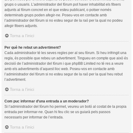
grups o usuaris. L’administrador del fòrum pot haver inhabilitat els fitxers
adjunts al fòrum concret en el que esteu publicant, o potser només
determinats grups poden afegir-ne. Poseu-vos en contacte amb
l’administrador del fòrum si no esteu segur de la raó per la qual no podeu
afegir fitxers adjunts.
Torna a l’inici
Per què he rebut un advertiment?
Cada administrador té les seves regles per al seu fòrum. Si heu infringit una
regla, és possible que rebeu un advertiment. Tingueu en compte que això és
decisió de l’administrador del fòrum i que phpBB Limited no té res a veure
amb els advertiments d’aquest lloc web. Poseu-vos en contacte amb
l’administrador del fòrum si no esteu segur de la raó per la qual heu rebut
l’advertiment.
Torna a l’inici
Com puc informar d’una entrada a un moderador?
Si l’administrador del fòrum ho permet, veureu un botó al costat de la propia
entrada per informar-ne. Quan hi feu clic se us guiarà pels passos
necessaris per informar de l’entrada.
Torna a l’inici