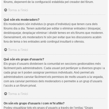
fòrums, depenent de la configuració establida pel creador del fòrum.
Torna a l’inici
Què són els moderadors?
Els moderadors són individus (o grups d’individus) que tenen cura dels
fòrums dia a dia. Tenen autoritat per editar o eliminar entrades i bloquejar,
desbloquejar, desplaçar eliminar i dividir temes en els fòrums que moderen.
Generalment, els moderadors hi són per evitar que les discussions acabin
fora de tema o les entrades amb contingut insultant o ofensiu.
Torna a l’inici
Què són els grups d’usuaris?
Els grups d’usuaris divideixen la comunitat en seccions gestionables més
fàcilment pels administradors. Cada usuari pot pertànyer a diversos grups i a
cada grup se li poden assignar permisos individuals. Això permet als
administradors canviar fàcilment els permisos de molts usuaris a la vegada,
com ara canviar permisos dels moderadors o permetre a un grup d’usuaris
l’accés a un fòrum privat.
Torna a l’inici
On són els grups d’usuaris i com m’hi afilio?
Podeu visualitzar tots els grups d’usuaris a través de l’enllaç “Grups