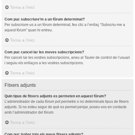
Torna a l’inici
Com puc subscriure’m a un fòrum determinat?
Per subscriure-us a un fòrum determinat, feu clic a l’enllaç “Subscriu-me a
aquest fòrum” quan hi entreu.
Torna a l’inici
Com puc cancel·lar les meves subscripcions?
Per cancel·lar les vostres subscripcions, aneu al Tauler de control de l’usuari
i seguiu els enllaços a les vostres subscripcions.
Torna a l’inici
Fitxers adjunts
Quin tipus de fitxers adjunts es permeten en aquest fòrum?
L’administrador de cada fòrum pot permetre o no determinats tipus de fitxers
adjunts. Si no esteu segur de què es permet penjar, poseu-vos en contacte
amb l’administrador del fòrum.
Torna a l’inici
Com puc trobar tots els meus fitxers adjunts?