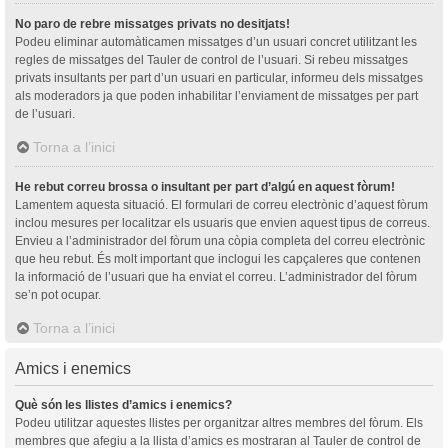
No paro de rebre missatges privats no desitjats!
Podeu eliminar automàticamen missatges d’un usuari concret utilitzant les
regles de missatges del Tauler de control de l’usuari. Si rebeu missatges
privats insultants per part d’un usuari en particular, informeu dels missatges
als moderadors ja que poden inhabilitar l’enviament de missatges per part
de l’usuari.
Torna a l’inici
He rebut correu brossa o insultant per part d’algú en aquest fòrum!
Lamentem aquesta situació. El formulari de correu electrònic d’aquest fòrum
inclou mesures per localitzar els usuaris que envien aquest tipus de correus.
Envieu a l’administrador del fòrum una còpia completa del correu electrònic
que heu rebut. És molt important que inclogui les capçaleres que contenen
la informació de l’usuari que ha enviat el correu. L’administrador del fòrum
se’n pot ocupar.
Torna a l’inici
Amics i enemics
Què són les llistes d’amics i enemics?
Podeu utilitzar aquestes llistes per organitzar altres membres del fòrum. Els
membres que afegiu a la llista d’amics es mostraran al Tauler de control de