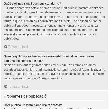
Què és el meu rang i com puc canviar-lo?
Els rangs apareixen sota els noms d’usuari i indiquen el nombre d’entrades
que heu publicat o identifiquen determinats usuaris com ara moderadors i
administradors. En general no podeu canviar la nomenclatura dels rangs del
fòrum ja que els estableix l’administrador. Si us plau, no abuseu del fòrum
publicant entrades innecessàriament per incrementar el vostre rang. La
majoria de fòrums no toleren aquest comportament i un moderador o un
administrador simplement disminuiran el vostre comptador d’entrades
publicades.
Torna a l’inici
Quan faig clic sobre l’enllaç de correu electrònic d’un usuari se’m
demana que iniciï la sessió?
Només els usuaris registrats poden enviar correus electrònics a altres
usuaris a través del formulari integrat de correu, i només si l’administrador ha
habilitat aquesta funció. Això és per evitar l’ús malintencionat del sistema de
correu electrònic per part d’usuaris anònims.
Torna a l’inici
Problemes de publicació
Com publico un tema nou o una resposta?