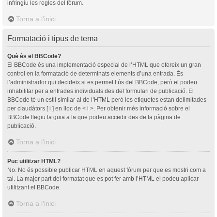
infringiu les regles del fòrum.
Torna a l’inici
Formatació i tipus de tema
Què és el BBCode?
El BBCode és una implementació especial de l’HTML que ofereix un gran
control en la formatació de determinats elements d’una entrada. És
l’administrador qui decideix si es permet l’ús del BBCode, però el podeu
inhabilitar per a entrades individuals des del formulari de publicació. El
BBCode té un estil similar al de l’HTML però les etiquetes estan delimitades
per claudàtors [ i ] en lloc de < i >. Per obtenir més informació sobre el
BBCode llegiu la guia a la que podeu accedir des de la pàgina de
publicació.
Torna a l’inici
Puc utilitzar HTML?
No. No és possible publicar HTML en aquest fòrum per que es mostri com a
tal. La major part del formatat que es pot fer amb l’HTML el podeu aplicar
utilitzant el BBCode.
Torna a l’inici