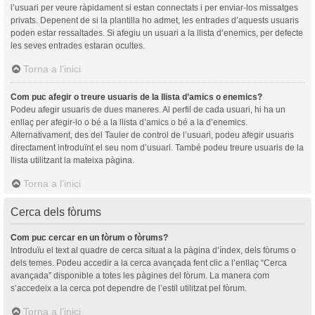
l’usuari per veure ràpidament si estan connectats i per enviar-los missatges
privats. Depenent de si la plantilla ho admet, les entrades d’aquests usuaris
poden estar ressaltades. Si afegiu un usuari a la llista d’enemics, per defecte
les seves entrades estaran ocultes.
Torna a l’inici
Com puc afegir o treure usuaris de la llista d’amics o enemics?
Podeu afegir usuaris de dues maneres. Al perfil de cada usuari, hi ha un
enllaç per afegir-lo o bé a la llista d’amics o bé a la d’enemics.
Alternativament, des del Tauler de control de l’usuari, podeu afegir usuaris
directament introduïnt el seu nom d’usuari. També podeu treure usuaris de la
llista utilitzant la mateixa pàgina.
Torna a l’inici
Cerca dels fòrums
Com puc cercar en un fòrum o fòrums?
Introduïu el text al quadre de cerca situat a la pàgina d’índex, dels fòrums o
dels temes. Podeu accedir a la cerca avançada fent clic a l’enllaç “Cerca
avançada” disponible a totes les pàgines del fòrum. La manera com
s’accedeix a la cerca pot dependre de l’estil utilitzat pel fòrum.
Torna a l’inici