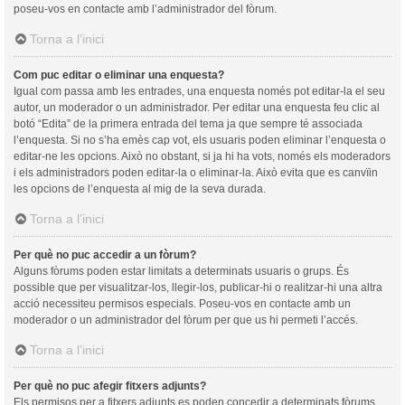
poseu-vos en contacte amb l’administrador del fòrum.
Torna a l’inici
Com puc editar o eliminar una enquesta?
Igual com passa amb les entrades, una enquesta només pot editar-la el seu
autor, un moderador o un administrador. Per editar una enquesta feu clic al
botó “Edita” de la primera entrada del tema ja que sempre té associada
l’enquesta. Si no s’ha emès cap vot, els usuaris poden eliminar l’enquesta o
editar-ne les opcions. Això no obstant, si ja hi ha vots, només els moderadors
i els administradors poden editar-la o eliminar-la. Això evita que es canvïin
les opcions de l’enquesta al mig de la seva durada.
Torna a l’inici
Per què no puc accedir a un fòrum?
Alguns fòrums poden estar limitats a determinats usuaris o grups. És
possible que per visualitzar-los, llegir-los, publicar-hi o realitzar-hi una altra
acció necessiteu permisos especials. Poseu-vos en contacte amb un
moderador o un administrador del fòrum per que us hi permeti l’accés.
Torna a l’inici
Per què no puc afegir fitxers adjunts?
Els permisos per a fitxers adjunts es poden concedir a determinats fòrums,