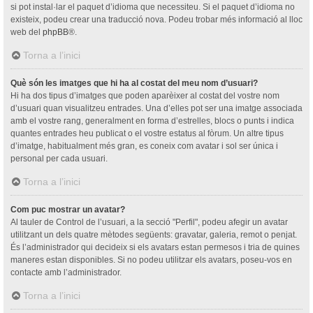
si pot instal·lar el paquet d’idioma que necessiteu. Si el paquet d’idioma no
existeix, podeu crear una traducció nova. Podeu trobar més informació al lloc
web del
phpBB
®.
Torna a l’inici
Què són les imatges que hi ha al costat del meu nom d’usuari?
Hi ha dos tipus d’imatges que poden aparèixer al costat del vostre nom
d’usuari quan visualitzeu entrades. Una d’elles pot ser una imatge associada
amb el vostre rang, generalment en forma d’estrelles, blocs o punts i indica
quantes entrades heu publicat o el vostre estatus al fòrum. Un altre tipus
d’imatge, habitualment més gran, es coneix com avatar i sol ser única i
personal per cada usuari.
Torna a l’inici
Com puc mostrar un avatar?
Al tauler de Control de l’usuari, a la secció "Perfil", podeu afegir un avatar
utilitzant un dels quatre mètodes següents: gravatar, galeria, remot o penjat.
És l’administrador qui decideix si els avatars estan permesos i tria de quines
maneres estan disponibles. Si no podeu utilitzar els avatars, poseu-vos en
contacte amb l’administrador.
Torna a l’inici