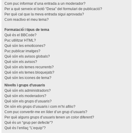
Com puc informar d’una entrada a un moderador?
Per a què serveix el botó “Desa” del formulari de publicació?
Per què cal que la meva entrada sigui aprovada?
Com reactivo el meu tema?
Formatació i tipus de tema
Què és el BBCode?
Puc utilitzar HTML?
Què són les emoticones?
Puc publicar imatges?
Què són els avisos globals?
Què són els avisos?
Què són els temes recurrents?
Què són els temes bloquejats?
Què són les icones de tema?
Nivells i grups d’usuaris
Què són els administradors?
Què són els moderadors?
Què són els grups d’usuaris?
On són els grups d’usuaris i com m’hi afilio?
Com puc convertir-me en líder d’un grup d’usuaris?
Per què alguns grups d’usuaris tenen un color diferent?
Què és un “grup per defecte”?
Què és l’enllaç “L’equip”?