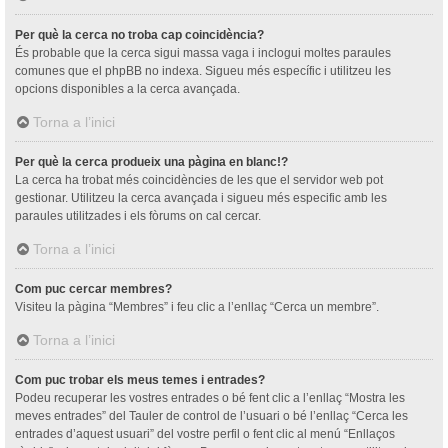
Per què la cerca no troba cap coincidència?
És probable que la cerca sigui massa vaga i inclogui moltes paraules
comunes que el phpBB no indexa. Sigueu més específic i utilitzeu les
opcions disponibles a la cerca avançada.
Torna a l’inici
Per què la cerca produeix una pàgina en blanc!?
La cerca ha trobat més coincidències de les que el servidor web pot
gestionar. Utilitzeu la cerca avançada i sigueu més especific amb les
paraules utilitzades i els fòrums on cal cercar.
Torna a l’inici
Com puc cercar membres?
Visiteu la pàgina “Membres” i feu clic a l’enllaç “Cerca un membre”.
Torna a l’inici
Com puc trobar els meus temes i entrades?
Podeu recuperar les vostres entrades o bé fent clic a l’enllaç “Mostra les
meves entrades” del Tauler de control de l’usuari o bé l’enllaç “Cerca les
entrades d’aquest usuari” del vostre perfil o fent clic al menú “Enllaços