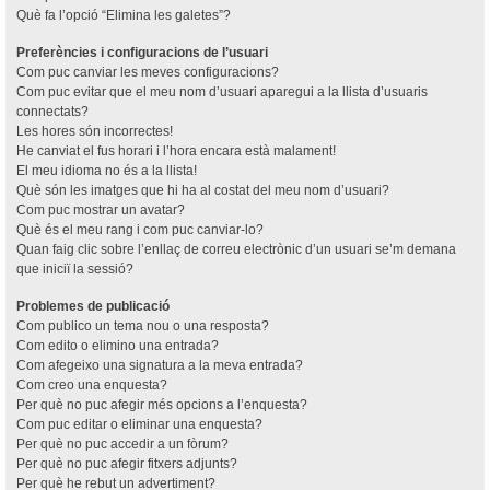
Què fa l’opció “Elimina les galetes”?
Preferències i configuracions de l’usuari
Com puc canviar les meves configuracions?
Com puc evitar que el meu nom d’usuari aparegui a la llista d’usuaris
connectats?
Les hores són incorrectes!
He canviat el fus horari i l’hora encara està malament!
El meu idioma no és a la llista!
Què són les imatges que hi ha al costat del meu nom d’usuari?
Com puc mostrar un avatar?
Què és el meu rang i com puc canviar-lo?
Quan faig clic sobre l’enllaç de correu electrònic d’un usuari se’m demana
que iniciï la sessió?
Problemes de publicació
Com publico un tema nou o una resposta?
Com edito o elimino una entrada?
Com afegeixo una signatura a la meva entrada?
Com creo una enquesta?
Per què no puc afegir més opcions a l’enquesta?
Com puc editar o eliminar una enquesta?
Per què no puc accedir a un fòrum?
Per què no puc afegir fitxers adjunts?
Per què he rebut un advertiment?