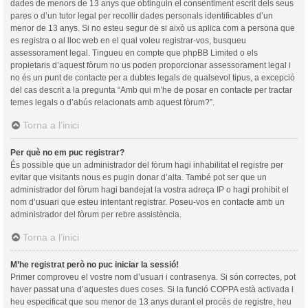
dades de menors de 13 anys que obtinguin el consentiment escrit dels seus
pares o d’un tutor legal per recollir dades personals identificables d’un
menor de 13 anys. Si no esteu segur de si això us aplica com a persona que
es registra o al lloc web en el qual voleu registrar-vos, busqueu
assessorament legal. Tingueu en compte que phpBB Limited o els
propietaris d’aquest fòrum no us poden proporcionar assessorament legal i
no és un punt de contacte per a dubtes legals de qualsevol tipus, a excepció
del cas descrit a la pregunta “Amb qui m’he de posar en contacte per tractar
temes legals o d’abús relacionats amb aquest fòrum?”.
Torna a l’inici
Per què no em puc registrar?
És possible que un administrador del fòrum hagi inhabilitat el registre per
evitar que visitants nous es pugin donar d’alta. També pot ser que un
administrador del fòrum hagi bandejat la vostra adreça IP o hagi prohibit el
nom d’usuari que esteu intentant registrar. Poseu-vos en contacte amb un
administrador del fòrum per rebre assistència.
Torna a l’inici
M’he registrat però no puc iniciar la sessió!
Primer comproveu el vostre nom d’usuari i contrasenya. Si són correctes, pot
haver passat una d’aquestes dues coses. Si la funció COPPA està activada i
heu especificat que sou menor de 13 anys durant el procés de registre, heu