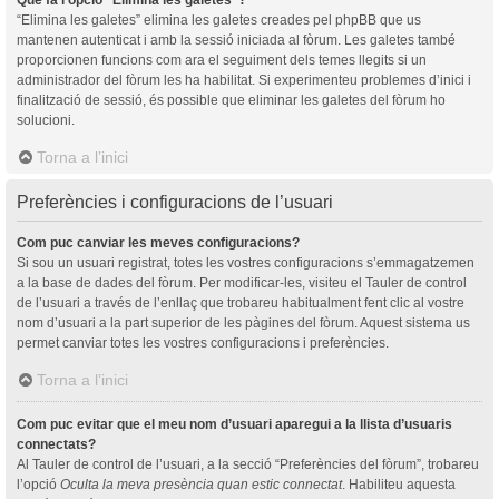
“Elimina les galetes” elimina les galetes creades pel phpBB que us
mantenen autenticat i amb la sessió iniciada al fòrum. Les galetes també
proporcionen funcions com ara el seguiment dels temes llegits si un
administrador del fòrum les ha habilitat. Si experimenteu problemes d’inici i
finalització de sessió, és possible que eliminar les galetes del fòrum ho
solucioni.
Torna a l’inici
Preferències i configuracions de l’usuari
Com puc canviar les meves configuracions?
Si sou un usuari registrat, totes les vostres configuracions s’emmagatzemen
a la base de dades del fòrum. Per modificar-les, visiteu el Tauler de control
de l’usuari a través de l’enllaç que trobareu habitualment fent clic al vostre
nom d’usuari a la part superior de les pàgines del fòrum. Aquest sistema us
permet canviar totes les vostres configuracions i preferències.
Torna a l’inici
Com puc evitar que el meu nom d’usuari aparegui a la llista d’usuaris
connectats?
Al Tauler de control de l’usuari, a la secció “Preferències del fòrum”, trobareu
l’opció
Oculta la meva presència quan estic connectat
. Habiliteu aquesta