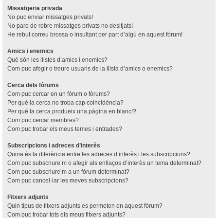
Missatgeria privada
No puc enviar missatges privats!
No paro de rebre missatges privats no desitjats!
He rebut correu brossa o insultant per part d’algú en aquest fòrum!
Amics i enemics
Què són les llistes d’amics i enemics?
Com puc afegir o treure usuaris de la llista d’amics o enemics?
Cerca dels fòrums
Com puc cercar en un fòrum o fòrums?
Per què la cerca no troba cap coincidència?
Per què la cerca produeix una pàgina en blanc!?
Com puc cercar membres?
Com puc trobar els meus temes i entrades?
Subscripcions i adreces d’interès
Quina és la diferència entre les adreces d’interès i les subscripcions?
Com puc subscriure’m o afegir als enllaços d’interès un tema determinat?
Com puc subscriure’m a un fòrum determinat?
Com puc cancel·lar les meves subscripcions?
Fitxers adjunts
Quin tipus de fitxers adjunts es permeten en aquest fòrum?
Com puc trobar tots els meus fitxers adjunts?