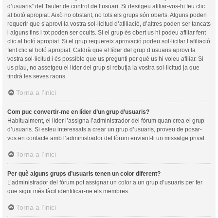
d’usuaris” del Tauler de control de l’usuari. Si desitgeu afiliar-vos-hi feu clic
al botó apropiat. Això no obstant, no tots els grups són oberts. Alguns poden
requerir que s’aprovi la vostra sol·licitud d’afiliació, d’altres poden ser tancats
i alguns fins i tot poden ser ocults. Si el grup és obert us hi podeu afiliar fent
clic al botó apropiat. Si el grup requereix aprovació podeu sol·licitar l’afiliació
fent clic al botó apropiat. Caldrà que el líder del grup d’usuaris aprovi la
vostra sol·licitud i és possible que us pregunti per què us hi voleu afiliar. Si
us plau, no assetgeu el líder del grup si rebutja la vostra sol·licitud ja que
tindrà les seves raons.
Torna a l’inici
Com puc convertir-me en líder d’un grup d’usuaris?
Habitualment, el líder l’assigna l’administrador del fòrum quan crea el grup
d’usuaris. Si esteu interessats a crear un grup d’usuaris, proveu de posar-
vos en contacte amb l’administrador del fòrum enviant-li un missatge privat.
Torna a l’inici
Per què alguns grups d’usuaris tenen un color diferent?
L’administrador del fòrum pot assignar un color a un grup d’usuaris per fer
que sigui més fàcil identificar-ne els membres.
Torna a l’inici