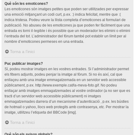
Què són les emoticones?
Les emoticones són imatges petites que poden ser utilitzades per expressar
una emoció mitjançant un codi curt, p.ex. :) indica felicitat, mentre que :(
indica tristesa. Podeu veure la llista completa d’emoticones al formulari de
publicació. No abuseu de les emoticones ja que poden fer fàcilment que una
entrada es torni il·legible i és possible que un moderador les elimini o elimini
l’entrada del tot. L’administrador del fòrum també pot establir un límit per al
nombre d’emoticones permeses en una entrada.
Torna a l’inici
Puc publicar imatges?
Sí, podeu mostrar imatges en les vostres entrades. Si l’administrador permet
els fitxers adjunts, podeu penjar la imatge al fòrum. Si no és així, cal que
enllaçeu amb una imatge emmagatzemada en un servidor web accessible
públicament, p.ex. http://www.exemple.cat/la-meva-foto.gif. No podeu
enllaçar amb imatges emmagatzemades al vostre ordinador (a no ser que es
tracti d’un servidor web accessible públicament) ni imatges
emmagatzemades darrera d’un mecanisme d’autenticació , p.ex. les bústies
de hotmail o yahoo, llocs web protegits amb contrasenya, etc. Per mostrar la
imatge, utilitzeu l’etiqueta del BBCode [img].
Torna a l’inici
Què són els avisos globals?