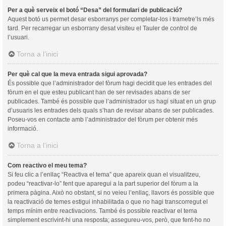
Per a què serveix el botó “Desa” del formulari de publicació?
Aquest botó us permet desar esborranys per completar-los i trametre’ls més
tard. Per recarregar un esborrany desat visiteu el Tauler de control de
l’usuari.
Torna a l’inici
Per què cal que la meva entrada sigui aprovada?
És possible que l’administrador del fòrum hagi decidit que les entrades del
fòrum en el que esteu publicant han de ser revisades abans de ser
publicades. També és possible que l’administrador us hagi situat en un grup
d’usuaris les entrades dels quals s’han de revisar abans de ser publicades.
Poseu-vos en contacte amb l’administrador del fòrum per obtenir més
informació.
Torna a l’inici
Com reactivo el meu tema?
Si feu clic a l’enllaç “Reactiva el tema” que apareix quan el visualitzeu,
podeu “reactivar-lo” fent que aparegui a la part superior del fòrum a la
primera pàgina. Això no obstant, si no veieu l’enllaç, llavors és possible que
la reactivació de temes estigui inhabilitada o que no hagi transcorregut el
temps mínim entre reactivacions. També és possible reactivar el tema
simplement escrivint-hi una resposta; assegureu-vos, però, que fent-ho no