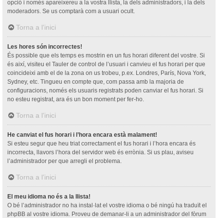
opció i només apareixereu a la vostra llista, la dels administradors, i la dels
moderadors. Se us comptarà com a usuari ocult.
Torna a l’inici
Les hores són incorrectes!
És possible que els temps es mostrin en un fus horari diferent del vostre. Si
és així, visiteu el Tauler de control de l’usuari i canvieu el fus horari per que
coincideixi amb el de la zona on us trobeu, p.ex. Londres, París, Nova York,
Sydney, etc. Tingueu en compte que, com passa amb la majoria de
configuracions, només els usuaris registrats poden canviar el fus horari. Si
no esteu registrat, ara és un bon moment per fer-ho.
Torna a l’inici
He canviat el fus horari i l’hora encara està malament!
Si esteu segur que heu triat correctament el fus horari i l’hora encara és
incorrecta, llavors l’hora del servidor web és errònia. Si us plau, aviseu
l’administrador per que arregli el problema.
Torna a l’inici
El meu idioma no és a la llista!
O bé l’administrador no ha instal·lat el vostre idioma o bé ningú ha traduït el
phpBB al vostre idioma. Proveu de demanar-li a un administrador del fòrum