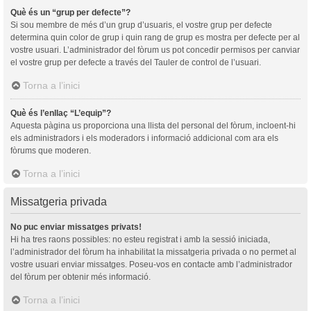
Què és un “grup per defecte”?
Si sou membre de més d’un grup d’usuaris, el vostre grup per defecte
determina quin color de grup i quin rang de grup es mostra per defecte per al
vostre usuari. L’administrador del fòrum us pot concedir permisos per canviar
el vostre grup per defecte a través del Tauler de control de l’usuari.
Torna a l’inici
Què és l’enllaç “L’equip”?
Aquesta pàgina us proporciona una llista del personal del fòrum, incloent-hi
els administradors i els moderadors i informació addicional com ara els
fòrums que moderen.
Torna a l’inici
Missatgeria privada
No puc enviar missatges privats!
Hi ha tres raons possibles: no esteu registrat i amb la sessió iniciada,
l’administrador del fòrum ha inhabilitat la missatgeria privada o no permet al
vostre usuari enviar missatges. Poseu-vos en contacte amb l’administrador
del fòrum per obtenir més informació.
Torna a l’inici