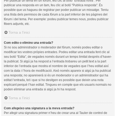
Per publicar un tema en un fòrum, feu clic al botó "Entrada nova". Per
publicar una resposta en un tam, feu clic al botó "Publica resposta". És
possible que us hagueu de registrar per poder publicar un missatge. Teniu
una llista dels permisos de cada fòrum a la part inferior de les pàgines del
fòrum i del tema. Per exemple: podeu publicar temes nous, podeu publicar
fitxers adjunts, etc.
Torna a l’inici
Com edito o elimino una entrada?
Si no sou administrador o moderador del fòrum, només podeu editar o
modificar les vostres pròpies entrades. Podeu editar una entrada fent clic al
seu botó “Edita”, de vegades només durant un temps limitat després d’haver-
la publicat. Si algú ja ha respost a l’entrada trobareu un petit text a la part
inferior de l’entrada que mostra el nombre de vegades que l’heu editat així
com la data i l’hora de modificació. Això només apareix si algú ja ha publicat
una resposta; no apareixerà si és un moderador o un administrador qui ha
editat l’entrada, tot i que si ho desitgen es possible que deixin una nota
explicant perquè l’han editat. Tingueu en compte que els usuaris normals no
poden eliminar una entrada si algú ja hi ha respost.
Torna a l’inici
Com afegeixo una signatura a la meva entrada?
Per afegir una signatura primer n’heu de crear una al Tauler de control de