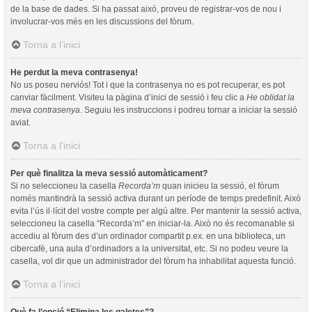
de la base de dades. Si ha passat això, proveu de registrar-vos de nou i
involucrar-vos més en les discussions del fòrum.
Torna a l’inici
He perdut la meva contrasenya!
No us poseu nerviós! Tot i que la contrasenya no es pot recuperar, es pot
canviar fàcilment. Visiteu la pàgina d’inici de sessió i feu clic a
He oblidat la
meva contrasenya
. Seguiu les instruccions i podreu tornar a iniciar la sessió
aviat.
Torna a l’inici
Per què finalitza la meva sessió automàticament?
Si no seleccioneu la casella
Recorda’m
quan inicieu la sessió, el fòrum
només mantindrà la sessió activa durant un període de temps predefinit. Això
evita l’ús il·lícit del vostre compte per algú altre. Per mantenir la sessió activa,
seleccioneu la casella “Recorda’m” en iniciar-la. Això no és recomanable si
accediu al fòrum des d’un ordinador compartit p.ex. en una biblioteca, un
cibercafè, una aula d’ordinadors a la universitat, etc. Si no podeu veure la
casella, vol dir que un administrador del fòrum ha inhabilitat aquesta funció.
Torna a l’inici
Què fa l’opció “Elimina les galetes”?