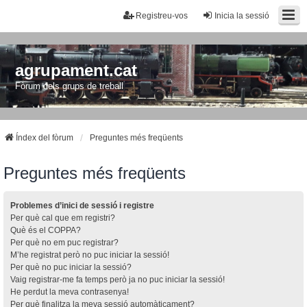
Registreu-vos
Inicia la sessió
agrupament.cat
Fòrum dels grups de treball
Índex del fòrum
Preguntes més freqüents
Preguntes més freqüents
Problemes d’inici de sessió i registre
Per què cal que em registri?
Què és el COPPA?
Per què no em puc registrar?
M’he registrat però no puc iniciar la sessió!
Per què no puc iniciar la sessió?
Vaig registrar-me fa temps però ja no puc iniciar la sessió!
He perdut la meva contrasenya!
Per què finalitza la meva sessió automàticament?