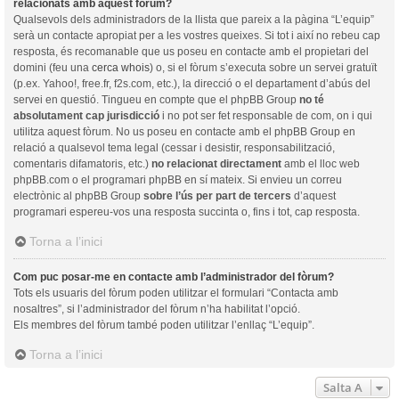
relacionats amb aquest fòrum?
Qualsevols dels administradors de la llista que pareix a la pàgina “L’equip”
serà un contacte apropiat per a les vostres queixes. Si tot i així no rebeu cap
resposta, és recomanable que us poseu en contacte amb el propietari del
domini (feu una
cerca whois
) o, si el fòrum s’executa sobre un servei gratuït
(p.ex. Yahoo!, free.fr, f2s.com, etc.), la direcció o el departament d’abús del
servei en questió. Tingueu en compte que el phpBB Group
no té
absolutament cap jurisdicció
i no pot ser fet responsable de com, on i qui
utilitza aquest fòrum. No us poseu en contacte amb el phpBB Group en
relació a qualsevol tema legal (cessar i desistir, responsabilització,
comentaris difamatoris, etc.)
no relacionat directament
amb el lloc web
phpBB.com o el programari phpBB en sí mateix. Si envieu un correu
electrònic al phpBB Group
sobre l’ús per part de tercers
d’aquest
programari espereu-vos una resposta succinta o, fins i tot, cap resposta.
Torna a l’inici
Com puc posar-me en contacte amb l’administrador del fòrum?
Tots els usuaris del fòrum poden utilitzar el formulari “Contacta amb
nosaltres”, si l’administrador del fòrum n’ha habilitat l’opció.
Els membres del fòrum també poden utilitzar l’enllaç “L’equip”.
Torna a l’inici
Salta A