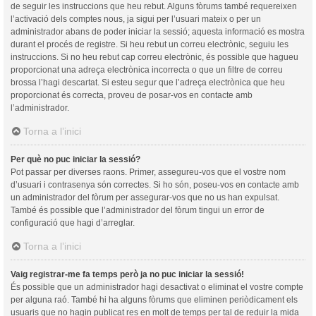
de seguir les instruccions que heu rebut. Alguns fòrums també requereixen
l’activació dels comptes nous, ja sigui per l’usuari mateix o per un
administrador abans de poder iniciar la sessió; aquesta informació es mostra
durant el procés de registre. Si heu rebut un correu electrònic, seguiu les
instruccions. Si no heu rebut cap correu electrònic, és possible que hagueu
proporcionat una adreça electrònica incorrecta o que un filtre de correu
brossa l’hagi descartat. Si esteu segur que l’adreça electrònica que heu
proporcionat és correcta, proveu de posar-vos en contacte amb
l’administrador.
Torna a l’inici
Per què no puc iniciar la sessió?
Pot passar per diverses raons. Primer, assegureu-vos que el vostre nom
d’usuari i contrasenya són correctes. Si ho són, poseu-vos en contacte amb
un administrador del fòrum per assegurar-vos que no us han expulsat.
També és possible que l’administrador del fòrum tingui un error de
configuració que hagi d’arreglar.
Torna a l’inici
Vaig registrar-me fa temps però ja no puc iniciar la sessió!
És possible que un administrador hagi desactivat o eliminat el vostre compte
per alguna raó. També hi ha alguns fòrums que eliminen periòdicament els
usuaris que no hagin publicat res en molt de temps per tal de reduir la mida