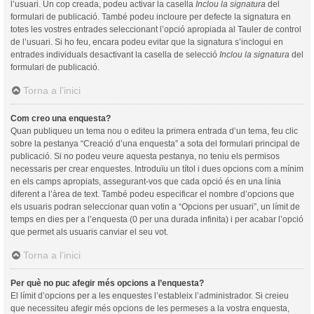
l’usuari. Un cop creada, podeu activar la casella
Inclou la signatura
del
formulari de publicació. També podeu incloure per defecte la signatura en
totes les vostres entrades seleccionant l’opció apropiada al Tauler de control
de l’usuari. Si ho feu, encara podeu evitar que la signatura s’inclogui en
entrades individuals desactivant la casella de selecció
Inclou la signatura
del
formulari de publicació.
Torna a l’inici
Com creo una enquesta?
Quan publiqueu un tema nou o editeu la primera entrada d’un tema, feu clic
sobre la pestanya “Creació d’una enquesta” a sota del formulari principal de
publicació. Si no podeu veure aquesta pestanya, no teniu els permisos
necessaris per crear enquestes. Introduïu un títol i dues opcions com a mínim
en els camps apropiats, assegurant-vos que cada opció és en una línia
diferent a l’àrea de text. També podeu especificar el nombre d’opcions que
els usuaris podran seleccionar quan votin a “Opcions per usuari”, un límit de
temps en dies per a l’enquesta (0 per una durada infinita) i per acabar l’opció
que permet als usuaris canviar el seu vot.
Torna a l’inici
Per què no puc afegir més opcions a l’enquesta?
El límit d’opcions per a les enquestes l’estableix l’administrador. Si creieu
que necessiteu afegir més opcions de les permeses a la vostra enquesta,